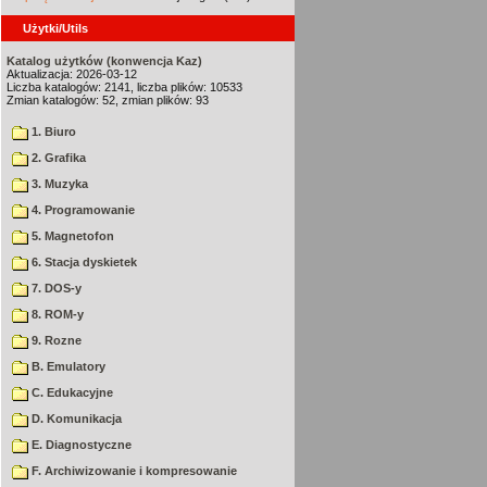
Użytki/Utils
Katalog użytków (konwencja Kaz)
Aktualizacja: 2026-03-12
Liczba katalogów: 2141, liczba plików: 10533
Zmian katalogów: 52, zmian plików: 93
1. Biuro
2. Grafika
3. Muzyka
4. Programowanie
5. Magnetofon
6. Stacja dyskietek
7. DOS-y
8. ROM-y
9. Rozne
B. Emulatory
C. Edukacyjne
D. Komunikacja
E. Diagnostyczne
F. Archiwizowanie i kompresowanie