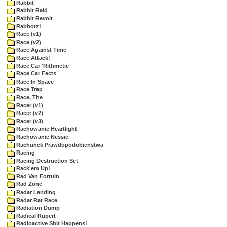
Rabbit
Rabbit Raid
Rabbit Revolt
Rabbotz!
Race (v1)
Race (v2)
Race Against Time
Race Attack!
Race Car 'Rithmetic
Race Car Facts
Race In Space
Race Trap
Race, The
Racer (v1)
Racer (v2)
Racer (v3)
Rachowanie Heartlight
Rachowanie Nessie
Rachunek Prawdopodobienstwa
Racing
Racing Destruction Set
Rack'em Up!
Rad Van Fortuin
Rad Zone
Radar Landing
Radar Rat Race
Radiation Dump
Radical Rupert
Radioactive Shit Happens!