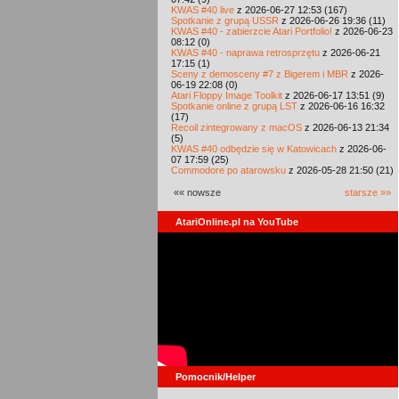
KWAS #40 live
z 2026-06-27 12:53 (167)
Spotkanie z grupą USSR
z 2026-06-26 19:36 (11)
KWAS #40 - zabierzcie Atari Portfolio!
z 2026-06-23
08:12 (0)
KWAS #40 - naprawa retrosprzętu
z 2026-06-21
17:15 (1)
Sceny z demosceny #7 z Bigerem i MBR
z 2026-
06-19 22:08 (0)
Atari Floppy Image Toolkit
z 2026-06-17 13:51 (9)
Spotkanie online z grupą LST
z 2026-06-16 16:32
(17)
Recoil zintegrowany z macOS
z 2026-06-13 21:34
(5)
KWAS #40 odbędzie się w Katowicach
z 2026-06-
07 17:59 (25)
Commodore po atarowsku
z 2026-05-28 21:50 (21)
«« nowsze
starsze »»
AtariOnline.pl na YouTube
Pomocnik/Helper