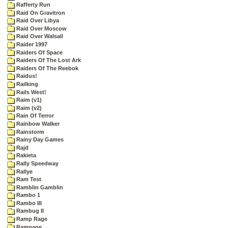
Rafferty Run
Raid On Gravitron
Raid Over Libya
Raid Over Moscow
Raid Over Walsall
Raider 1997
Raiders Of Space
Raiders Of The Lost Ark
Raiders Of The Reebok
Raidus!
Railking
Rails West!
Raim (v1)
Raim (v2)
Rain Of Terror
Rainbow Walker
Rainstorm
Rainy Day Games
Rajd
Rakieta
Rally Speedway
Rallye
Ram Test
Ramblin Gamblin
Rambo 1
Rambo III
Rambug II
Ramp Rage
Rampage