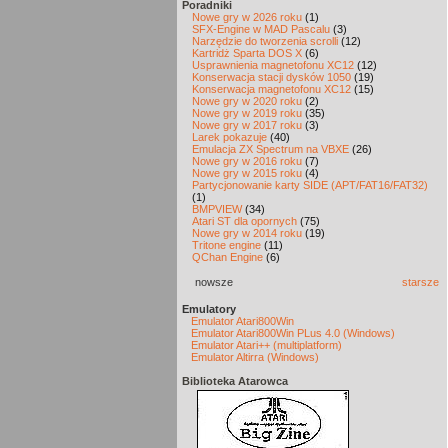
Poradniki
Nowe gry w 2026 roku
(1)
SFX-Engine w MAD Pascalu
(3)
Narzędzie do tworzenia scrolli
(12)
Kartridż Sparta DOS X
(6)
Usprawnienia magnetofonu XC12
(12)
Konserwacja stacji dysków 1050
(19)
Konserwacja magnetofonu XC12
(15)
Nowe gry w 2020 roku
(2)
Nowe gry w 2019 roku
(35)
Nowe gry w 2017 roku
(3)
Larek pokazuje
(40)
Emulacja ZX Spectrum na VBXE
(26)
Nowe gry w 2016 roku
(7)
Nowe gry w 2015 roku
(4)
Partycjonowanie karty SIDE (APT/FAT16/FAT32)
(1)
BMPVIEW
(34)
Atari ST dla opornych
(75)
Nowe gry w 2014 roku
(19)
Tritone engine
(11)
QChan Engine
(6)
nowsze
starsze
Emulatory
Emulator Atari800Win
Emulator Atari800Win PLus 4.0 (Windows)
Emulator Atari++ (multiplatform)
Emulator Altirra (Windows)
Biblioteka Atarowca