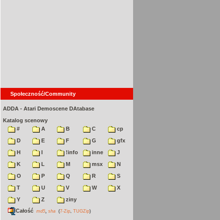
Społeczność/Community
ADDA - Atari Demoscene DAtabase
Katalog scenowy
#
A
B
C
cp
D
E
F
G
gfx
H
I
!info
inne
J
K
L
M
msx
N
O
P
Q
R
S
T
U
V
W
X
Y
Z
ziny
Całość
,
md5
sha
(
7-Zip
,
TUGZip
)