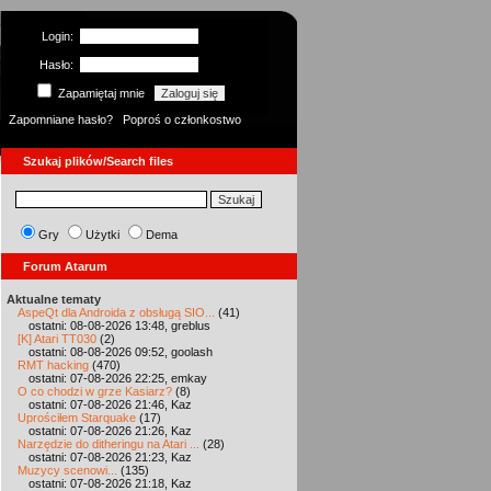
Login:
Hasło:
Zapamiętaj mnie
Zapomniane hasło?
Poproś o członkostwo
Szukaj plików/Search files
Gry
Użytki
Dema
Forum Atarum
Aktualne tematy
AspeQt dla Androida z obsługą SIO...
(41)
ostatni: 08-08-2026 13:48, greblus
[K] Atari TT030
(2)
ostatni: 08-08-2026 09:52, goolash
RMT hacking
(470)
ostatni: 07-08-2026 22:25, emkay
O co chodzi w grze Kasiarz?
(8)
ostatni: 07-08-2026 21:46, Kaz
Uprościłem Starquake
(17)
ostatni: 07-08-2026 21:26, Kaz
Narzędzie do ditheringu na Atari ...
(28)
ostatni: 07-08-2026 21:23, Kaz
Muzycy scenowi...
(135)
ostatni: 07-08-2026 21:18, Kaz