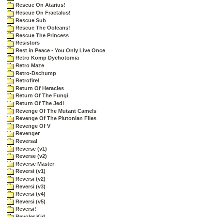
Rescue On Atarius!
Rescue On Fractalus!
Rescue Sub
Rescue The Ooleans!
Rescue The Princess
Resistors
Rest in Peace - You Only Live Once
Retro Komp Dychotomia
Retro Maze
Retro-Dschump
Retrofire!
Return Of Heracles
Return Of The Fungi
Return Of The Jedi
Revenge Of The Mutant Camels
Revenge Of The Plutonian Flies
Revenge Of V
Revenger
Reversal
Reverse (v1)
Reverse (v2)
Reverse Master
Reversi (v1)
Reversi (v2)
Reversi (v3)
Reversi (v4)
Reversi (v5)
Reversi!
Revoler Kid