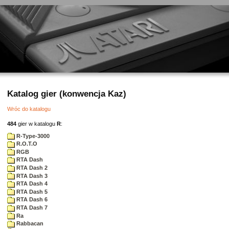
Katalog gier (konwencja Kaz)
Wróc do katalogu
484
gier w katalogu
R
:
R-Type-3000
R.O.T.O
RGB
RTA Dash
RTA Dash 2
RTA Dash 3
RTA Dash 4
RTA Dash 5
RTA Dash 6
RTA Dash 7
Ra
Rabbacan