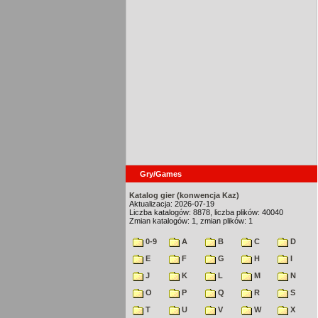
Gry/Games
Katalog gier (konwencja Kaz)
Aktualizacja: 2026-07-19
Liczba katalogów: 8878, liczba plików: 40040
Zmian katalogów: 1, zmian plików: 1
0-9
A
B
C
D
E
F
G
H
I
J
K
L
M
N
O
P
Q
R
S
T
U
V
W
X