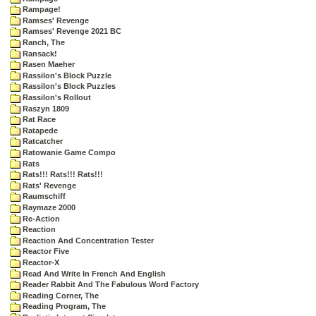
Rampage!
Ramses' Revenge
Ramses' Revenge 2021 BC
Ranch, The
Ransack!
Rasen Maeher
Rassilon's Block Puzzle
Rassilon's Block Puzzles
Rassilon's Rollout
Raszyn 1809
Rat Race
Ratapede
Ratcatcher
Ratowanie Game Compo
Rats
Rats!!! Rats!!! Rats!!!
Rats' Revenge
Raumschiff
Raymaze 2000
Re-Action
Reaction
Reaction And Concentration Tester
Reactor Five
Reactor-X
Read And Write In French And English
Reader Rabbit And The Fabulous Word Factory
Reading Corner, The
Reading Program, The