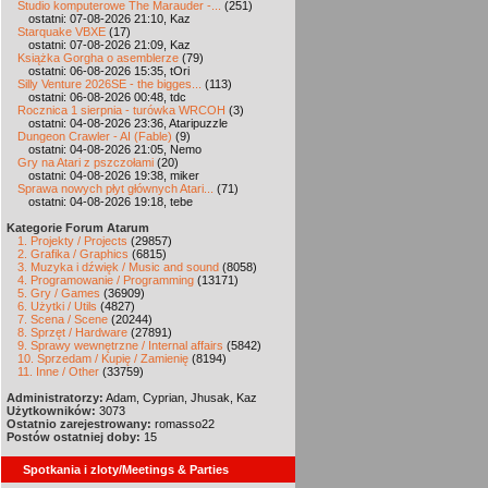
Studio komputerowe The Marauder -...
(251)
ostatni: 07-08-2026 21:10, Kaz
Starquake VBXE
(17)
ostatni: 07-08-2026 21:09, Kaz
Książka Gorgha o asemblerze
(79)
ostatni: 06-08-2026 15:35, tOri
Silly Venture 2026SE - the bigges...
(113)
ostatni: 06-08-2026 00:48, tdc
Rocznica 1 sierpnia - turówka WRCOH
(3)
ostatni: 04-08-2026 23:36, Ataripuzzle
Dungeon Crawler - AI (Fable)
(9)
ostatni: 04-08-2026 21:05, Nemo
Gry na Atari z pszczołami
(20)
ostatni: 04-08-2026 19:38, miker
Sprawa nowych płyt głównych Atari...
(71)
ostatni: 04-08-2026 19:18, tebe
Kategorie Forum Atarum
1. Projekty / Projects
(29857)
2. Grafika / Graphics
(6815)
3. Muzyka i dźwięk / Music and sound
(8058)
4. Programowanie / Programming
(13171)
5. Gry / Games
(36909)
6. Użytki / Utils
(4827)
7. Scena / Scene
(20244)
8. Sprzęt / Hardware
(27891)
9. Sprawy wewnętrzne / Internal affairs
(5842)
10. Sprzedam / Kupię / Zamienię
(8194)
11. Inne / Other
(33759)
Administratorzy:
Adam, Cyprian, Jhusak, Kaz
Użytkowników:
3073
Ostatnio zarejestrowany:
romasso22
Postów ostatniej doby:
15
Spotkania i zloty/Meetings & Parties