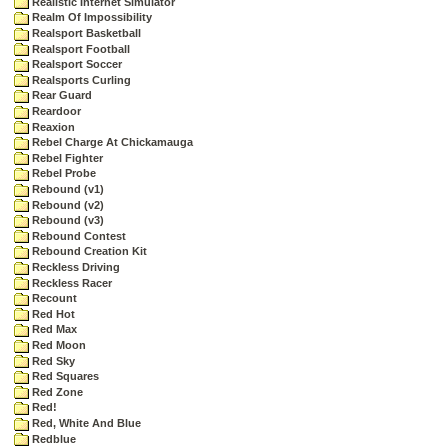
Realistic Internet Simulator
Realm Of Impossibility
Realsport Basketball
Realsport Football
Realsport Soccer
Realsports Curling
Rear Guard
Reardoor
Reaxion
Rebel Charge At Chickamauga
Rebel Fighter
Rebel Probe
Rebound (v1)
Rebound (v2)
Rebound (v3)
Rebound Contest
Rebound Creation Kit
Reckless Driving
Reckless Racer
Recount
Red Hot
Red Max
Red Moon
Red Sky
Red Squares
Red Zone
Red!
Red, White And Blue
Redblue