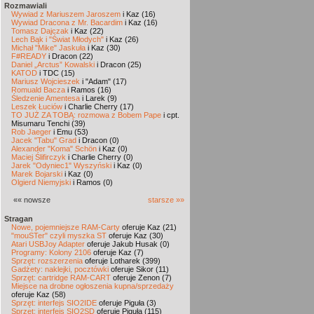
Rozmawiali
Wywiad z Mariuszem Jaroszem
i Kaz (16)
Wywiad Dracona z Mr. Bacardim
i Kaz (16)
Tomasz Dajczak
i Kaz (22)
Lech Bąk i "Świat Młodych"
i Kaz (26)
Michał "Mike" Jaskuła
i Kaz (30)
F#READY
i Dracon (22)
Daniel „Arctus” Kowalski
i Dracon (25)
KATOD
i TDC (15)
Mariusz Wojcieszek
i "Adam" (17)
Romuald Bacza
i Ramos (16)
Śledzenie Amentesa
i Larek (9)
Leszek Łuciów
i Charlie Cherry (17)
TO JUŻ ZA TOBĄ: rozmowa z Bobem Pape
i cpt.
Misumaru Tenchi (39)
Rob Jaeger
i Emu (53)
Jacek "Tabu" Grad
i Dracon (0)
Alexander "Koma" Schön
i Kaz (0)
Maciej Ślifirczyk
i Charlie Cherry (0)
Jarek "Odyniec1" Wyszyński
i Kaz (0)
Marek Bojarski
i Kaz (0)
Olgierd Niemyjski
i Ramos (0)
«« nowsze
starsze »»
Stragan
Nowe, pojemniejsze RAM-Carty
oferuje Kaz (21)
"mouSTer" czyli myszka ST
oferuje Kaz (30)
Atari USBJoy Adapter
oferuje Jakub Husak (0)
Programy: Kolony 2106
oferuje Kaz (7)
Sprzęt: rozszerzenia
oferuje Lotharek (399)
Gadżety: naklejki, pocztówki
oferuje Sikor (11)
Sprzęt: cartridge RAM-CART
oferuje Zenon (7)
Miejsce na drobne ogłoszenia kupna/sprzedaży
oferuje Kaz (58)
Sprzęt: interfejs SIO2IDE
oferuje Piguła (3)
Sprzęt: interfejs SIO2SD
oferuje Piguła (115)