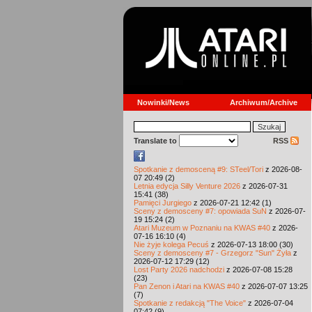
Nowinki/News
Archiwum/Archive
Translate to
RSS
Spotkanie z demosceną #9: STeel/Tori
z 2026-08-
07 20:49 (2)
Letnia edycja Silly Venture 2026
z 2026-07-31
15:41 (38)
Pamięci Jurgiego
z 2026-07-21 12:42 (1)
Sceny z demosceny #7: opowiada SuN
z 2026-07-
19 15:24 (2)
Atari Muzeum w Poznaniu na KWAS #40
z 2026-
07-16 16:10 (4)
Nie żyje kolega Pecuś
z 2026-07-13 18:00 (30)
Sceny z demosceny #7 - Grzegorz "Sun" Żyła
z
2026-07-12 17:29 (12)
Lost Party 2026 nadchodzi
z 2026-07-08 15:28
(23)
Pan Zenon i Atari na KWAS #40
z 2026-07-07 13:25
(7)
Spotkanie z redakcją "The Voice"
z 2026-07-04
07:42 (9)