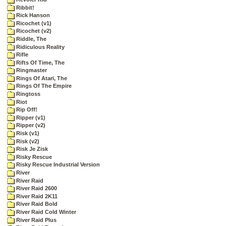
Ribbit!
Rick Hanson
Ricochet (v1)
Ricochet (v2)
Riddle, The
Ridiculous Reality
Rifle
Rifts Of Time, The
Ringmaster
Rings Of Atari, The
Rings Of The Empire
Ringtoss
Riot
Rip Off!
Ripper (v1)
Ripper (v2)
Risk (v1)
Risk (v2)
Risk Je Zisk
Risky Rescue
Risky Rescue Industrial Version
River
River Raid
River Raid 2600
River Raid 2K11
River Raid Bold
River Raid Cold Winter
River Raid Plus