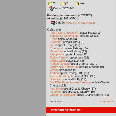
Y
Z
inne
Całość 3074 MB
Katalog gier (konwencja TOSEC)
Aktualizacja: 2021-07-11
Całość
,
md5
sha
(
7-Zip
,
TUGZip
)
Opisy gier
"Old Towers" (Atari ST)
opisał Misza (19)
Submarine Commander
opisał Kaz (36)
Frogs
opisał Xeen (0)
Choplifter!
opisał Urborg (0)
Joust
opisał Urborg (17)
Commando
opisał Urborg (35)
Mario Bros
opisał Urborg (13)
Xenophobe
opisał Urborg (36)
Robbo Forever
opisał tbxx (16)
Kolony 2106
opisał tbxx (3)
Archon II: Adept
opisał Urborg/TDC (9)
Spitfire Ace/Hellcat Ace
opisał Farscape (9)
Wyspa
opisał Kaz (9)
Archon
opisał Urborg/TDC (16)
The Last Starfighter
opisał TDC (30)
Dwie Wieże
opisał Muffy (19)
Basil The Great Mouse Detective
opisał Charlie
Cherry (125)
Inny Świat
opisał Charlie Cherry (17)
Inspektor
opisał Charlie Cherry (19)
Grand Prix Simulator
opisał Charlie Cherry (16)
«« nowsze
starsze »»
Wewnętrzne/Internals