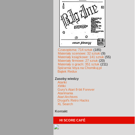
Czasopisma: 714 sztuk
(185)
Materiały scenowe: 32 sztuki
(9)
Materiały książkowe: 141 sztuk
(55)
Materiały firmowe: 27 sztuk
(20)
Materiały o grach: 351 sztuk
(211)
Spiżarnia Voya na Chomikuj.pl
Bajtek Redux
Zasoby wiedzy
Atariki
XWiki
Gury's Atari 8-bit Forever
Atarimania
Atari Archives
Drygol's Retro Hacks
XL Search
Kontakt
HI SCORE CAFÉ