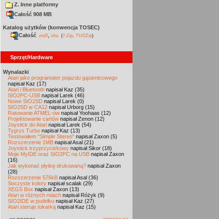
Z. Inne platformy
Całość 908 MB
Katalog użytków (konwencja TOSEC)
Całość
,
md5
sha
(
7-Zip
,
TUGZip
)
Sprzęt/Hardware
Wynalazki
Atari jako programator pojazdu gąsienicowego
napisał Kaz (17)
Atari i Bluetooth
napisał Kaz (35)
SIO2PC-USB
napisał Larek (46)
Nowe SIO2SD
napisał Larek (0)
SIO2SD w CA12
napisał Urborg (15)
Ratowanie ATMEL-ów
napisał Yoohaas (12)
Projektowanie cartów
napisał Zenon (12)
Joystick do Atari
napisał Larek (54)
Tygrys Turbo
napisał Kaz (13)
Testowałem "Simple Stereo"
napisał Zaxon (5)
Rozszerzenie 1MB
napisał Asal (21)
Joystick trzyprzyciskowy
napisał Sikor (18)
Moje MyIDE oraz SIO2PC na USB
napisał Zaxon
(16)
Jak wykonać płytkę drukowaną?
napisał Zaxon
(28)
Rozszerzenie 576kB
napisał Asal (36)
Soczyste kolory
napisał scalak (29)
XEGS Box
napisał Zaxon (13)
Atari w różnych rolach
napisał Różyk (9)
SIO2IDE w pudełku
napisał Kaz (27)
Atari steruje tokarką
napisał Kaz (15)