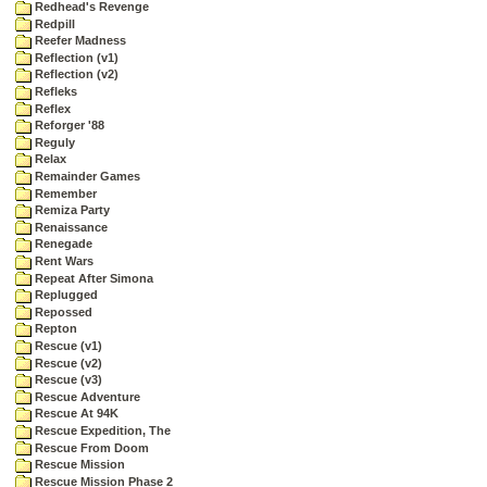
Redhead's Revenge
Redpill
Reefer Madness
Reflection (v1)
Reflection (v2)
Refleks
Reflex
Reforger '88
Reguly
Relax
Remainder Games
Remember
Remiza Party
Renaissance
Renegade
Rent Wars
Repeat After Simona
Replugged
Repossed
Repton
Rescue (v1)
Rescue (v2)
Rescue (v3)
Rescue Adventure
Rescue At 94K
Rescue Expedition, The
Rescue From Doom
Rescue Mission
Rescue Mission Phase 2