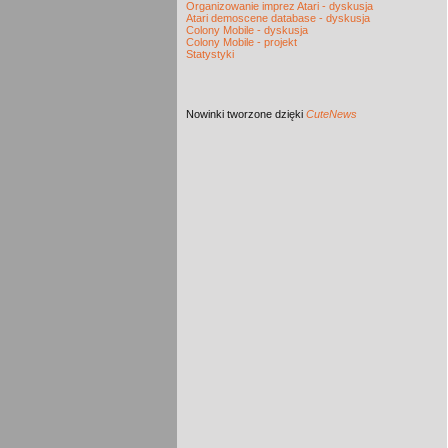
Organizowanie imprez Atari - dyskusja
Atari demoscene database - dyskusja
Colony Mobile - dyskusja
Colony Mobile - projekt
Statystyki
Nowinki
tworzone dzięki
CuteNews