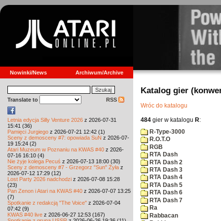
Nowinki/News
Archiwum/Archive
Katalog gier (konwe
Translate to
RSS
Wróc do katalogu
484
gier w katalogu
R
:
Letnia edycja Silly Venture 2026
z 2026-07-31
15:41 (36)
R-Type-3000
Pamięci Jurgiego
z 2026-07-21 12:42 (1)
Sceny z demosceny #7: opowiada SuN
z 2026-07-
R.O.T.O
19 15:24 (2)
RGB
Atari Muzeum w Poznaniu na KWAS #40
z 2026-
RTA Dash
07-16 16:10 (4)
Nie żyje kolega Pecuś
z 2026-07-13 18:00 (30)
RTA Dash 2
Sceny z demosceny #7 - Grzegorz "Sun" Żyła
z
RTA Dash 3
2026-07-12 17:29 (12)
RTA Dash 4
Lost Party 2026 nadchodzi
z 2026-07-08 15:28
RTA Dash 5
(23)
Pan Zenon i Atari na KWAS #40
z 2026-07-07 13:25
RTA Dash 6
(7)
RTA Dash 7
Spotkanie z redakcją "The Voice"
z 2026-07-04
Ra
07:42 (9)
KWAS #40 live
z 2026-06-27 12:53 (167)
Rabbacan
Spotkanie z grupą USSR
z 2026-06-26 19:36 (11)