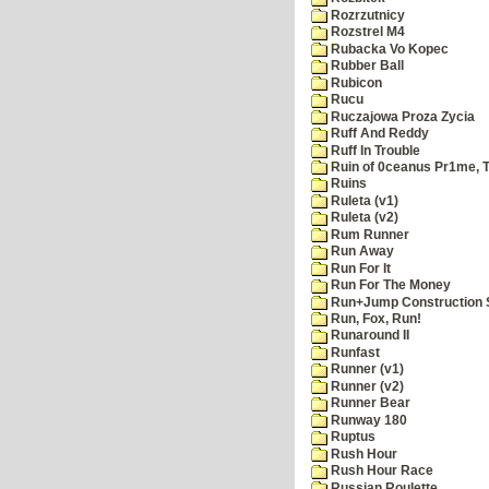
Rozrzutnicy
Rozstrel M4
Rubacka Vo Kopec
Rubber Ball
Rubicon
Rucu
Ruczajowa Proza Zycia
Ruff And Reddy
Ruff In Trouble
Ruin of 0ceanus Pr1me, 
Ruins
Ruleta (v1)
Ruleta (v2)
Rum Runner
Run Away
Run For It
Run For The Money
Run+Jump Construction S
Run, Fox, Run!
Runaround II
Runfast
Runner (v1)
Runner (v2)
Runner Bear
Runway 180
Ruptus
Rush Hour
Rush Hour Race
Russian Roulette