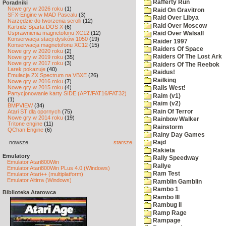
Rafferty Run
Poradniki
Nowe gry w 2026 roku
(1)
Raid On Gravitron
SFX-Engine w MAD Pascalu
(3)
Raid Over Libya
Narzędzie do tworzenia scrolli
(12)
Raid Over Moscow
Kartridż Sparta DOS X
(6)
Usprawnienia magnetofonu XC12
(12)
Raid Over Walsall
Konserwacja stacji dysków 1050
(19)
Raider 1997
Konserwacja magnetofonu XC12
(15)
Raiders Of Space
Nowe gry w 2020 roku
(2)
Raiders Of The Lost Ark
Nowe gry w 2019 roku
(35)
Nowe gry w 2017 roku
(3)
Raiders Of The Reebok
Larek pokazuje
(40)
Raidus!
Emulacja ZX Spectrum na VBXE
(26)
Railking
Nowe gry w 2016 roku
(7)
Nowe gry w 2015 roku
(4)
Rails West!
Partycjonowanie karty SIDE (APT/FAT16/FAT32)
Raim (v1)
(1)
Raim (v2)
BMPVIEW
(34)
Rain Of Terror
Atari ST dla opornych
(75)
Nowe gry w 2014 roku
(19)
Rainbow Walker
Tritone engine
(11)
Rainstorm
QChan Engine
(6)
Rainy Day Games
nowsze
starsze
Rajd
Rakieta
Emulatory
Rally Speedway
Emulator Atari800Win
Rallye
Emulator Atari800Win PLus 4.0 (Windows)
Ram Test
Emulator Atari++ (multiplatform)
Emulator Altirra (Windows)
Ramblin Gamblin
Rambo 1
Biblioteka Atarowca
Rambo III
Rambug II
Ramp Rage
Rampage