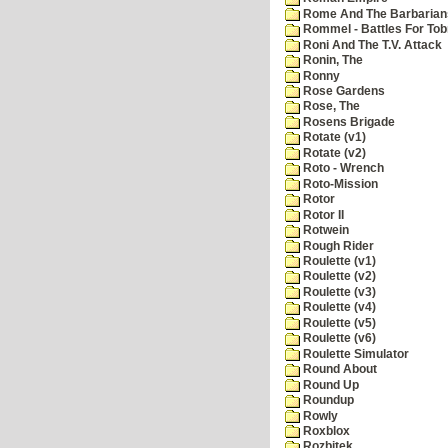
Rome And The Barbarian
Rommel - Battles For Tob
Roni And The T.V. Attack
Ronin, The
Ronny
Rose Gardens
Rose, The
Rosens Brigade
Rotate (v1)
Rotate (v2)
Roto - Wrench
Roto-Mission
Rotor
Rotor II
Rotwein
Rough Rider
Roulette (v1)
Roulette (v2)
Roulette (v3)
Roulette (v4)
Roulette (v5)
Roulette (v6)
Roulette Simulator
Round About
Round Up
Roundup
Rowly
Roxblox
Rozbitek