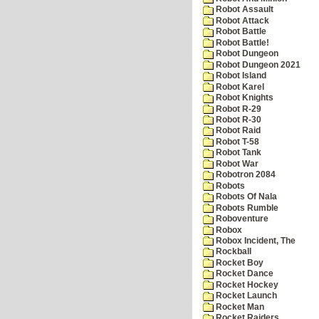
Robot Assault
Robot Attack
Robot Battle
Robot Battle!
Robot Dungeon
Robot Dungeon 2021
Robot Island
Robot Karel
Robot Knights
Robot R-29
Robot R-30
Robot Raid
Robot T-58
Robot Tank
Robot War
Robotron 2084
Robots
Robots Of Nala
Robots Rumble
Roboventure
Robox
Robox Incident, The
Rockball
Rocket Boy
Rocket Dance
Rocket Hockey
Rocket Launch
Rocket Man
Rocket Raiders