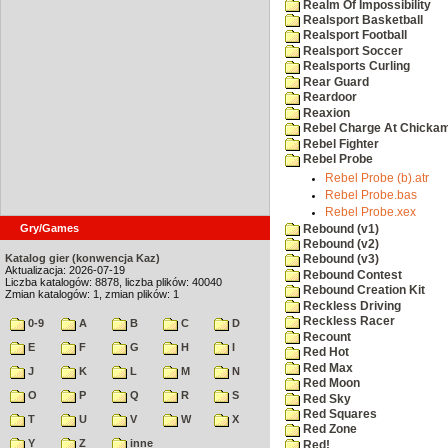
Realm Of Impossibility
Realsport Basketball
Realsport Football
Realsport Soccer
Realsports Curling
Rear Guard
Reardoor
Reaxion
Rebel Charge At Chicka
Rebel Fighter
Rebel Probe
Rebel Probe (b).atr
Rebel Probe.bas
Rebel Probe.xex
Gry/Games
Rebound (v1)
Rebound (v2)
Katalog gier (konwencja Kaz)
Rebound (v3)
Aktualizacja: 2026-07-19
Rebound Contest
Liczba katalogów: 8878, liczba plików: 40040
Rebound Creation Kit
Zmian katalogów: 1, zmian plików: 1
Reckless Driving
Reckless Racer
0-9
A
B
C
D
Recount
E
F
G
H
I
Red Hot
Red Max
J
K
L
M
N
Red Moon
O
P
Q
R
S
Red Sky
Red Squares
T
U
V
W
X
Red Zone
Y
Z
inne
Red!