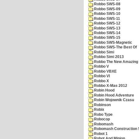
Robbo SWS-08
Robbo SWS-09
Robbo SWS-10
Robbo SWS-11
Robbo SWS-12
Robbo SWS-13
Robbo SWS-14
Robbo SWS-15
Robbo SWS-Magnetic
Robbo SWS-The Best Of
Robbo Simi
Robbo Simi 2013
Robbo The New Amazing A
Robbo V
Robbo VBXE
Robbo VI
Robbo X
Robbo X-Mas 2012
Robin Hood
Robin Hood Adventure
Robin Wojownik Czasu
Robinson
Robix
Robo Type
Robocop
Robomash
Robomash Construction 
Robot 1
Robot And Minion