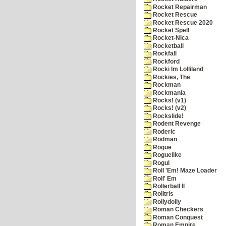
Rocket Repairman
Rocket Rescue
Rocket Rescue 2020
Rocket Spell
Rocket-Nica
Rocketball
Rockfall
Rockford
Rocki Im Lolliland
Rockies, The
Rockman
Rockmania
Rocks! (v1)
Rocks! (v2)
Rockslide!
Rodent Revenge
Roderic
Rodman
Rogue
Roguelike
Rogul
Roll 'Em! Maze Loader
Roll' Em
Rollerball II
Rolltris
Rollydolly
Roman Checkers
Roman Conquest
Roman Empire