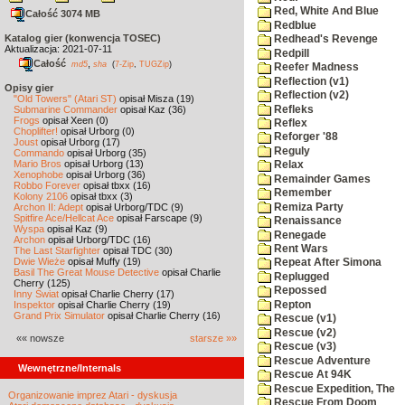
Red, White And Blue
Całość 3074 MB
Redblue
Katalog gier (konwencja TOSEC)
Redhead's Revenge
Aktualizacja: 2021-07-11
Redpill
Całość
,
md5
sha
(
7-Zip
,
TUGZip
)
Reefer Madness
Reflection (v1)
Opisy gier
Reflection (v2)
"Old Towers" (Atari ST)
opisał Misza (19)
Refleks
Submarine Commander
opisał Kaz (36)
Frogs
opisał Xeen (0)
Reflex
Choplifter!
opisał Urborg (0)
Reforger '88
Joust
opisał Urborg (17)
Reguly
Commando
opisał Urborg (35)
Mario Bros
opisał Urborg (13)
Relax
Xenophobe
opisał Urborg (36)
Remainder Games
Robbo Forever
opisał tbxx (16)
Remember
Kolony 2106
opisał tbxx (3)
Remiza Party
Archon II: Adept
opisał Urborg/TDC (9)
Spitfire Ace/Hellcat Ace
opisał Farscape (9)
Renaissance
Wyspa
opisał Kaz (9)
Renegade
Archon
opisał Urborg/TDC (16)
Rent Wars
The Last Starfighter
opisał TDC (30)
Dwie Wieże
opisał Muffy (19)
Repeat After Simona
Basil The Great Mouse Detective
opisał Charlie
Replugged
Cherry (125)
Repossed
Inny Świat
opisał Charlie Cherry (17)
Repton
Inspektor
opisał Charlie Cherry (19)
Grand Prix Simulator
opisał Charlie Cherry (16)
Rescue (v1)
Rescue (v2)
«« nowsze
starsze »»
Rescue (v3)
Rescue Adventure
Wewnętrzne/Internals
Rescue At 94K
Rescue Expedition, The
Organizowanie imprez Atari - dyskusja
Rescue From Doom