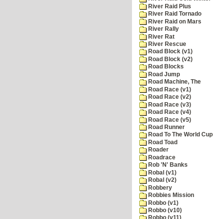
River Raid Plus
River Raid Tornado
River Raid on Mars
River Rally
River Rat
River Rescue
Road Block (v1)
Road Block (v2)
Road Blocks
Road Jump
Road Machine, The
Road Race (v1)
Road Race (v2)
Road Race (v3)
Road Race (v4)
Road Race (v5)
Road Runner
Road To The World Cup
Road Toad
Roader
Roadrace
Rob 'N' Banks
Robal (v1)
Robal (v2)
Robbery
Robbies Mission
Robbo (v1)
Robbo (v10)
Robbo (v11)