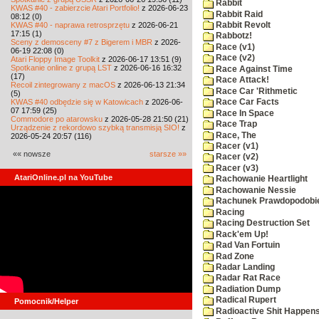
Rabbit
KWAS #40 - zabierzcie Atari Portfolio!
z 2026-06-23
Rabbit Raid
08:12 (0)
KWAS #40 - naprawa retrosprzętu
z 2026-06-21
Rabbit Revolt
17:15 (1)
Rabbotz!
Sceny z demosceny #7 z Bigerem i MBR
z 2026-
Race (v1)
06-19 22:08 (0)
Race (v2)
Atari Floppy Image Toolkit
z 2026-06-17 13:51 (9)
Spotkanie online z grupą LST
z 2026-06-16 16:32
Race Against Time
(17)
Race Attack!
Recoil zintegrowany z macOS
z 2026-06-13 21:34
Race Car 'Rithmetic
(5)
KWAS #40 odbędzie się w Katowicach
z 2026-06-
Race Car Facts
07 17:59 (25)
Race In Space
Commodore po atarowsku
z 2026-05-28 21:50 (21)
Race Trap
Urządzenie z rekordowo szybką transmisją SIO!
z
Race, The
2026-05-24 20:57 (116)
Racer (v1)
«« nowsze
starsze »»
Racer (v2)
Racer (v3)
AtariOnline.pl na YouTube
Rachowanie Heartlight
Rachowanie Nessie
Rachunek Prawdopodobi
Racing
Racing Destruction Set
Rack'em Up!
Rad Van Fortuin
Rad Zone
Radar Landing
Radar Rat Race
Radiation Dump
Radical Rupert
Pomocnik/Helper
Radioactive Shit Happens