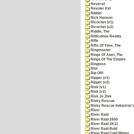
Reversi!
Revoler Kid
Ribbit!
Rick Hanson
Ricochet (v1)
Ricochet (v2)
Riddle, The
Ridiculous Reality
Rifle
Rifts Of Time, The
Ringmaster
Rings Of Atari, The
Rings Of The Empire
Ringtoss
Riot
Rip Off!
Ripper (v1)
Ripper (v2)
Risk (v1)
Risk (v2)
Risk Je Zisk
Risky Rescue
Risky Rescue Industrial 
River
River Raid
River Raid 2600
River Raid 2K11
River Raid Bold
River Raid Cold Winter