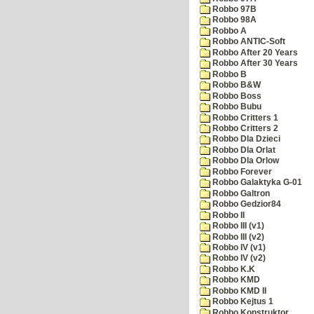
Robbo 97B
Robbo 98A
Robbo A
Robbo ANTIC-Soft
Robbo After 20 Years
Robbo After 30 Years
Robbo B
Robbo B&W
Robbo Boss
Robbo Bubu
Robbo Critters 1
Robbo Critters 2
Robbo Dla Dzieci
Robbo Dla Orlat
Robbo Dla Orlow
Robbo Forever
Robbo Galaktyka G-01
Robbo Galtron
Robbo Gedzior84
Robbo II
Robbo III (v1)
Robbo III (v2)
Robbo IV (v1)
Robbo IV (v2)
Robbo K.K
Robbo KMD
Robbo KMD II
Robbo Kejtus 1
Robbo Konstruktor