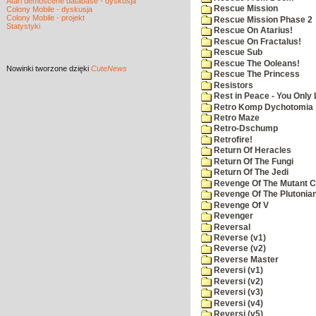
Atari demoscene database - dyskusja
Rescue Mission
Colony Mobile - dyskusja
Colony Mobile - projekt
Rescue Mission Phase 2
Statystyki
Rescue On Atarius!
Rescue On Fractalus!
Rescue Sub
Rescue The Ooleans!
Nowinki
tworzone dzięki
CuteNews
Rescue The Princess
Resistors
Rest in Peace - You Only
Retro Komp Dychotomia
Retro Maze
Retro-Dschump
Retrofire!
Return Of Heracles
Return Of The Fungi
Return Of The Jedi
Revenge Of The Mutant 
Revenge Of The Plutonian
Revenge Of V
Revenger
Reversal
Reverse (v1)
Reverse (v2)
Reverse Master
Reversi (v1)
Reversi (v2)
Reversi (v3)
Reversi (v4)
Reversi (v5)