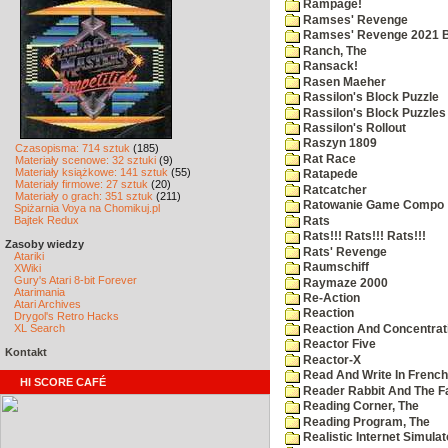
Rampage!
Ramses' Revenge
Ramses' Revenge 2021 
Ranch, The
Ransack!
Rasen Maeher
Rassilon's Block Puzzle
Rassilon's Block Puzzles
Rassilon's Rollout
Raszyn 1809
Czasopisma: 714 sztuk
(185)
Rat Race
Materiały scenowe: 32 sztuki
(9)
Materiały książkowe: 141 sztuk
(55)
Ratapede
Materiały firmowe: 27 sztuk
(20)
Ratcatcher
Materiały o grach: 351 sztuk
(211)
Ratowanie Game Compo
Spiżarnia Voya na Chomikuj.pl
Bajtek Redux
Rats
Rats!!! Rats!!! Rats!!!
Zasoby wiedzy
Rats' Revenge
Atariki
Raumschiff
XWiki
Gury's Atari 8-bit Forever
Raymaze 2000
Atarimania
Re-Action
Atari Archives
Reaction
Drygol's Retro Hacks
XL Search
Reaction And Concentrati
Reactor Five
Kontakt
Reactor-X
Read And Write In French
HI SCORE CAFÉ
Reader Rabbit And The F
Reading Corner, The
Reading Program, The
Realistic Internet Simulat