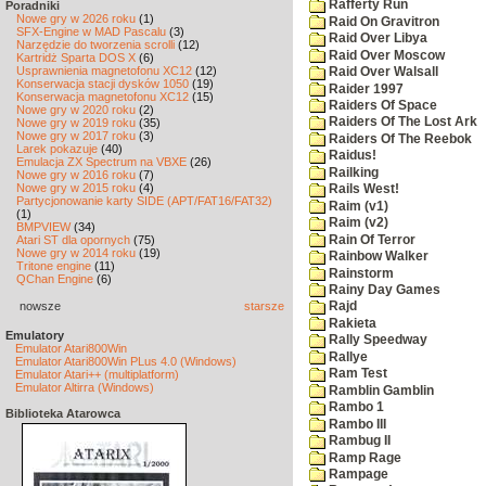
Rafferty Run
Poradniki
Nowe gry w 2026 roku
(1)
Raid On Gravitron
SFX-Engine w MAD Pascalu
(3)
Raid Over Libya
Narzędzie do tworzenia scrolli
(12)
Raid Over Moscow
Kartridż Sparta DOS X
(6)
Usprawnienia magnetofonu XC12
(12)
Raid Over Walsall
Konserwacja stacji dysków 1050
(19)
Raider 1997
Konserwacja magnetofonu XC12
(15)
Raiders Of Space
Nowe gry w 2020 roku
(2)
Raiders Of The Lost Ark
Nowe gry w 2019 roku
(35)
Nowe gry w 2017 roku
(3)
Raiders Of The Reebok
Larek pokazuje
(40)
Raidus!
Emulacja ZX Spectrum na VBXE
(26)
Railking
Nowe gry w 2016 roku
(7)
Nowe gry w 2015 roku
(4)
Rails West!
Partycjonowanie karty SIDE (APT/FAT16/FAT32)
Raim (v1)
(1)
Raim (v2)
BMPVIEW
(34)
Rain Of Terror
Atari ST dla opornych
(75)
Nowe gry w 2014 roku
(19)
Rainbow Walker
Tritone engine
(11)
Rainstorm
QChan Engine
(6)
Rainy Day Games
nowsze
starsze
Rajd
Rakieta
Emulatory
Rally Speedway
Emulator Atari800Win
Rallye
Emulator Atari800Win PLus 4.0 (Windows)
Ram Test
Emulator Atari++ (multiplatform)
Emulator Altirra (Windows)
Ramblin Gamblin
Rambo 1
Biblioteka Atarowca
Rambo III
Rambug II
Ramp Rage
Rampage