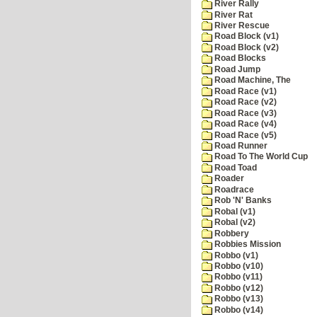
River Rally
River Rat
River Rescue
Road Block (v1)
Road Block (v2)
Road Blocks
Road Jump
Road Machine, The
Road Race (v1)
Road Race (v2)
Road Race (v3)
Road Race (v4)
Road Race (v5)
Road Runner
Road To The World Cup
Road Toad
Roader
Roadrace
Rob 'N' Banks
Robal (v1)
Robal (v2)
Robbery
Robbies Mission
Robbo (v1)
Robbo (v10)
Robbo (v11)
Robbo (v12)
Robbo (v13)
Robbo (v14)