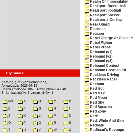
Realm Of Impossibility
Realsport Basketball
Realsport Football
Realsport Soccer
Realsports Curling
Rear Guard
Reardoor
Reaxion
Rebel Charge At Chicka
Rebel Fighter
Rebel Probe
Rebound (v1)
Rebound (v2)
Rebound (v3)
Rebound Contest
Rebound Creation Kit
Gry/Games
Reckless Driving
Reckless Racer
Katalog gier (konwencja Kaz)
Recount
Aktualizacja: 2026-07-19
Red Hot
Liczba katalogów: 8878, liczba plików: 40040
Zmian katalogów: 1, zmian plików: 1
Red Max
Red Moon
0-9
A
B
C
D
Red Sky
Red Squares
E
F
G
H
I
Red Zone
J
K
L
M
N
Red!
Red, White And Blue
O
P
Q
R
S
Redblue
T
U
V
W
X
Redhead's Revenge