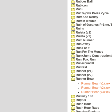
Rubber Ball
Rubicon
Rucu
Ruczajowa Proza Zycia
Ruff And Reddy
Ruff In Trouble
Ruin of 0ceanus Pr1me, 
Ruins
Ruleta (v1)
Ruleta (v2)
Rum Runner
Run Away
Run For It
Run For The Money
Run+Jump Construction S
Run, Fox, Run!
Runaround II
Runfast
Runner (v1)
Runner (v2)
Runner Bear
Runner Bear (v1).xex
Runner Bear (v2).xex
Runner Bear (v3).xex
Runway 180
Ruptus
Rush Hour
Rush Hour Race
Russian Roulette