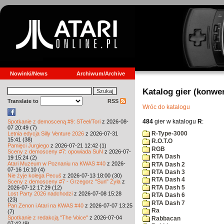
Nowinki/News
Archiwum/Archive
Katalog gier (konwe
Translate to
RSS
Wróc do katalogu
484
gier w katalogu
R
:
Spotkanie z demosceną #9: STeel/Tori
z 2026-08-
07 20:49 (7)
R-Type-3000
Letnia edycja Silly Venture 2026
z 2026-07-31
15:41 (38)
R.O.T.O
Pamięci Jurgiego
z 2026-07-21 12:42 (1)
RGB
Sceny z demosceny #7: opowiada SuN
z 2026-07-
RTA Dash
19 15:24 (2)
Atari Muzeum w Poznaniu na KWAS #40
z 2026-
RTA Dash 2
07-16 16:10 (4)
RTA Dash 3
Nie żyje kolega Pecuś
z 2026-07-13 18:00 (30)
RTA Dash 4
Sceny z demosceny #7 - Grzegorz "Sun" Żyła
z
RTA Dash 5
2026-07-12 17:29 (12)
Lost Party 2026 nadchodzi
z 2026-07-08 15:28
RTA Dash 6
(23)
RTA Dash 7
Pan Zenon i Atari na KWAS #40
z 2026-07-07 13:25
Ra
(7)
Spotkanie z redakcją "The Voice"
z 2026-07-04
Rabbacan
07:42 (9)