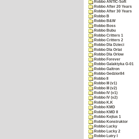
Robbo ANTIC-Soft
Robbo After 20 Years
Robbo After 30 Years
Robbo B
Robbo B&W
Robbo Boss
Robbo Bubu
Robbo Critters 1
Robbo Critters 2
Robbo Dla Dzieci
Robbo Dla Orlat
Robbo Dla Orlow
Robbo Forever
Robbo Galaktyka G-01
Robbo Galtron
Robbo Gedzior84
Robbo II
Robbo III (v1)
Robbo III (v2)
Robbo IV (v1)
Robbo IV (v2)
Robbo K.K
Robbo KMD
Robbo KMD II
Robbo Kejtus 1
Robbo Konstruktor
Robbo Lucky
Robbo Lucky 2
Robbo Lutry I