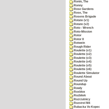
Ronin, The
Ronny
Rose Gardens
Rose, The
Rosens Brigade
Rotate (v1)
Rotate (v2)
Roto - Wrench
Roto-Mission
Rotor
Rotor II
Rotwein
Rough Rider
Roulette (v1)
Roulette (v2)
Roulette (v3)
Roulette (v4)
Roulette (v5)
Roulette (v6)
Roulette Simulator
Round About
Round Up
Roundup
Rowly
Roxblox
Rozbitek
Rozrzutnicy
Rozstrel M4
Rubacka Vo Kopec