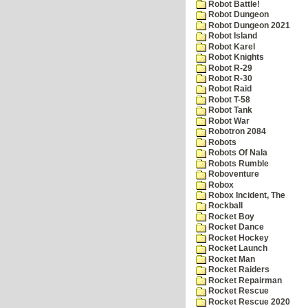
Robot Battle!
Robot Dungeon
Robot Dungeon 2021
Robot Island
Robot Karel
Robot Knights
Robot R-29
Robot R-30
Robot Raid
Robot T-58
Robot Tank
Robot War
Robotron 2084
Robots
Robots Of Nala
Robots Rumble
Roboventure
Robox
Robox Incident, The
Rockball
Rocket Boy
Rocket Dance
Rocket Hockey
Rocket Launch
Rocket Man
Rocket Raiders
Rocket Repairman
Rocket Rescue
Rocket Rescue 2020