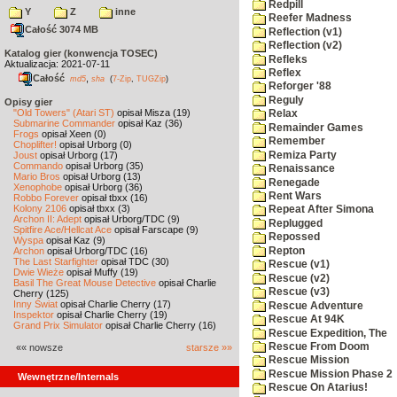
Redpill
Y
Z
inne
Reefer Madness
Całość 3074 MB
Reflection (v1)
Reflection (v2)
Katalog gier (konwencja TOSEC)
Refleks
Aktualizacja: 2021-07-11
Reflex
Całość
,
md5
sha
(
7-Zip
,
TUGZip
)
Reforger '88
Reguly
Opisy gier
"Old Towers" (Atari ST)
opisał Misza (19)
Relax
Submarine Commander
opisał Kaz (36)
Remainder Games
Frogs
opisał Xeen (0)
Remember
Choplifter!
opisał Urborg (0)
Remiza Party
Joust
opisał Urborg (17)
Commando
opisał Urborg (35)
Renaissance
Mario Bros
opisał Urborg (13)
Renegade
Xenophobe
opisał Urborg (36)
Rent Wars
Robbo Forever
opisał tbxx (16)
Kolony 2106
opisał tbxx (3)
Repeat After Simona
Archon II: Adept
opisał Urborg/TDC (9)
Replugged
Spitfire Ace/Hellcat Ace
opisał Farscape (9)
Repossed
Wyspa
opisał Kaz (9)
Repton
Archon
opisał Urborg/TDC (16)
The Last Starfighter
opisał TDC (30)
Rescue (v1)
Dwie Wieże
opisał Muffy (19)
Rescue (v2)
Basil The Great Mouse Detective
opisał Charlie
Rescue (v3)
Cherry (125)
Inny Świat
opisał Charlie Cherry (17)
Rescue Adventure
Inspektor
opisał Charlie Cherry (19)
Rescue At 94K
Grand Prix Simulator
opisał Charlie Cherry (16)
Rescue Expedition, The
Rescue From Doom
«« nowsze
starsze »»
Rescue Mission
Rescue Mission Phase 2
Wewnętrzne/Internals
Rescue On Atarius!