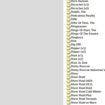
Rick Hanson
Ricochet (v1)
Ricochet (v2)
Riddle, The
Ridiculous Reality
Rifle
Rifts Of Time, The
Ringmaster
Rings Of Atari, The
Rings Of The Empire
Ringtoss
Riot
Rip Off!
Ripper (v1)
Ripper (v2)
Risk (v1)
Risk (v2)
Risk Je Zisk
Risky Rescue
Risky Rescue Industrial 
River
River Raid
River Raid 2600
River Raid 2K11
River Raid Bold
River Raid Cold Winter
River Raid Plus
River Raid Tornado
River Raid on Mars