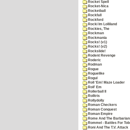
Rocket Spell
Rocket-Nica
Rocketball
Rockfall
Rockford
Rocki Im Lolliland
Rockies, The
Rockman
Rockmania
Rocks! (v1)
Rocks! (v2)
Rockslide!
Rodent Revenge
Roderic
Rodman
Rogue
Roguelike
Rogul
Roll 'Em! Maze Loader
Roll' Em
Rollerball II
Rolltris
Rollydolly
Roman Checkers
Roman Conquest
Roman Empire
Rome And The Barbarian
Rommel - Battles For Tob
Roni And The T.V. Attack