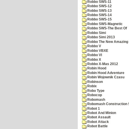
Robbo SWS-11
Robbo SWS-12
Robbo SWS-13
Robbo SWS-14
Robbo SWS-15
Robbo SWS-Magnetic
Robbo SWS-The Best Of
Robbo Simi
Robbo Simi 2013
Robbo The New Amazing A
Robbo V
Robbo VBXE
Robbo VI
Robbo X
Robbo X-Mas 2012
Robin Hood
Robin Hood Adventure
Robin Wojownik Czasu
Robinson
Robix
Robo Type
Robocop
Robomash
Robomash Construction 
Robot 1
Robot And Minion
Robot Assault
Robot Attack
Robot Battle