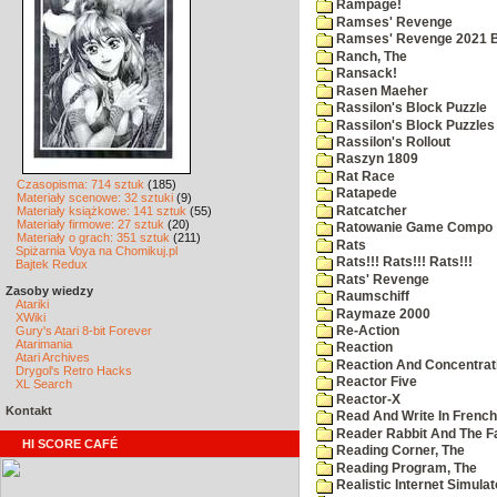
Rampage!
Ramses' Revenge
Ramses' Revenge 2021 
Ranch, The
Ransack!
Rasen Maeher
Rassilon's Block Puzzle
Rassilon's Block Puzzles
Rassilon's Rollout
Raszyn 1809
Rat Race
Czasopisma: 714 sztuk
(185)
Ratapede
Materiały scenowe: 32 sztuki
(9)
Ratcatcher
Materiały książkowe: 141 sztuk
(55)
Materiały firmowe: 27 sztuk
(20)
Ratowanie Game Compo
Materiały o grach: 351 sztuk
(211)
Rats
Spiżarnia Voya na Chomikuj.pl
Rats!!! Rats!!! Rats!!!
Bajtek Redux
Rats' Revenge
Zasoby wiedzy
Raumschiff
Atariki
Raymaze 2000
XWiki
Gury's Atari 8-bit Forever
Re-Action
Atarimania
Reaction
Atari Archives
Reaction And Concentrati
Drygol's Retro Hacks
Reactor Five
XL Search
Reactor-X
Kontakt
Read And Write In French
Reader Rabbit And The F
HI SCORE CAFÉ
Reading Corner, The
Reading Program, The
Realistic Internet Simulat