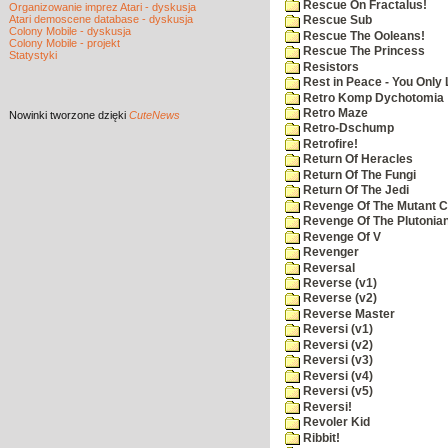
Rescue On Fractalus!
Organizowanie imprez Atari - dyskusja
Atari demoscene database - dyskusja
Rescue Sub
Colony Mobile - dyskusja
Rescue The Ooleans!
Colony Mobile - projekt
Rescue The Princess
Statystyki
Resistors
Rest in Peace - You Only
Retro Komp Dychotomia
Retro Maze
Nowinki
tworzone dzięki
CuteNews
Retro-Dschump
Retrofire!
Return Of Heracles
Return Of The Fungi
Return Of The Jedi
Revenge Of The Mutant 
Revenge Of The Plutonian
Revenge Of V
Revenger
Reversal
Reverse (v1)
Reverse (v2)
Reverse Master
Reversi (v1)
Reversi (v2)
Reversi (v3)
Reversi (v4)
Reversi (v5)
Reversi!
Revoler Kid
Ribbit!