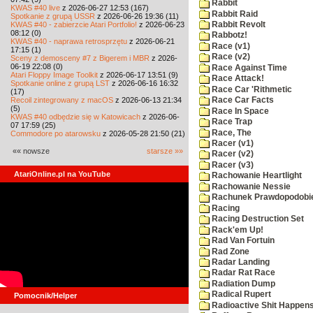
Rabbit
KWAS #40 live
z 2026-06-27 12:53 (167)
Rabbit Raid
Spotkanie z grupą USSR
z 2026-06-26 19:36 (11)
KWAS #40 - zabierzcie Atari Portfolio!
z 2026-06-23
Rabbit Revolt
08:12 (0)
Rabbotz!
KWAS #40 - naprawa retrosprzętu
z 2026-06-21
Race (v1)
17:15 (1)
Race (v2)
Sceny z demosceny #7 z Bigerem i MBR
z 2026-
06-19 22:08 (0)
Race Against Time
Atari Floppy Image Toolkit
z 2026-06-17 13:51 (9)
Race Attack!
Spotkanie online z grupą LST
z 2026-06-16 16:32
Race Car 'Rithmetic
(17)
Recoil zintegrowany z macOS
z 2026-06-13 21:34
Race Car Facts
(5)
Race In Space
KWAS #40 odbędzie się w Katowicach
z 2026-06-
Race Trap
07 17:59 (25)
Race, The
Commodore po atarowsku
z 2026-05-28 21:50 (21)
Racer (v1)
«« nowsze
starsze »»
Racer (v2)
Racer (v3)
AtariOnline.pl na YouTube
Rachowanie Heartlight
Rachowanie Nessie
Rachunek Prawdopodobi
Racing
Racing Destruction Set
Rack'em Up!
Rad Van Fortuin
Rad Zone
Radar Landing
Radar Rat Race
Radiation Dump
Radical Rupert
Pomocnik/Helper
Radioactive Shit Happens