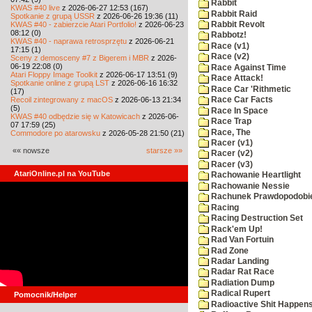
Rabbit
KWAS #40 live
z 2026-06-27 12:53 (167)
Rabbit Raid
Spotkanie z grupą USSR
z 2026-06-26 19:36 (11)
KWAS #40 - zabierzcie Atari Portfolio!
z 2026-06-23
Rabbit Revolt
08:12 (0)
Rabbotz!
KWAS #40 - naprawa retrosprzętu
z 2026-06-21
Race (v1)
17:15 (1)
Race (v2)
Sceny z demosceny #7 z Bigerem i MBR
z 2026-
06-19 22:08 (0)
Race Against Time
Atari Floppy Image Toolkit
z 2026-06-17 13:51 (9)
Race Attack!
Spotkanie online z grupą LST
z 2026-06-16 16:32
Race Car 'Rithmetic
(17)
Recoil zintegrowany z macOS
z 2026-06-13 21:34
Race Car Facts
(5)
Race In Space
KWAS #40 odbędzie się w Katowicach
z 2026-06-
Race Trap
07 17:59 (25)
Race, The
Commodore po atarowsku
z 2026-05-28 21:50 (21)
Racer (v1)
«« nowsze
starsze »»
Racer (v2)
Racer (v3)
AtariOnline.pl na YouTube
Rachowanie Heartlight
Rachowanie Nessie
Rachunek Prawdopodobi
Racing
Racing Destruction Set
Rack'em Up!
Rad Van Fortuin
Rad Zone
Radar Landing
Radar Rat Race
Radiation Dump
Radical Rupert
Pomocnik/Helper
Radioactive Shit Happens