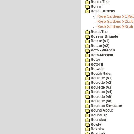
Ronin, The
Ronny
Rose Gardens
Rose Gardens (v1,Kaz)
Rose Gardens (v2).xfd
Rose Gardens (v3).atr
Rose, The
Rosens Brigade
Rotate (v1)
Rotate (v2)
Roto - Wrench
Roto-Mission
Rotor
Rotor II
Rotwein
Rough Rider
Roulette (v1)
Roulette (v2)
Roulette (v3)
Roulette (v4)
Roulette (v5)
Roulette (v6)
Roulette Simulator
Round About
Round Up
Roundup
Rowly
Roxblox
Rozbitek