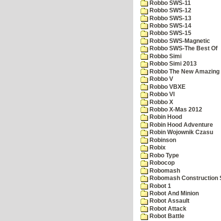
Robbo SWS-11
Robbo SWS-12
Robbo SWS-13
Robbo SWS-14
Robbo SWS-15
Robbo SWS-Magnetic
Robbo SWS-The Best Of
Robbo Simi
Robbo Simi 2013
Robbo The New Amazing A
Robbo V
Robbo VBXE
Robbo VI
Robbo X
Robbo X-Mas 2012
Robin Hood
Robin Hood Adventure
Robin Wojownik Czasu
Robinson
Robix
Robo Type
Robocop
Robomash
Robomash Construction 
Robot 1
Robot And Minion
Robot Assault
Robot Attack
Robot Battle