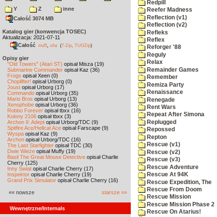
Redpill
Y
Z
inne
Reefer Madness
Reflection (v1)
Całość 3074 MB
Reflection (v2)
Katalog gier (konwencja TOSEC)
Refleks
Aktualizacja: 2021-07-11
Reflex
Całość
,
md5
sha
(
7-Zip
,
TUGZip
)
Reforger '88
Reguly
Opisy gier
Relax
"Old Towers" (Atari ST)
opisał Misza (19)
Remainder Games
Submarine Commander
opisał Kaz (36)
Frogs
opisał Xeen (0)
Remember
Choplifter!
opisał Urborg (0)
Remiza Party
Joust
opisał Urborg (17)
Renaissance
Commando
opisał Urborg (35)
Mario Bros
opisał Urborg (13)
Renegade
Xenophobe
opisał Urborg (36)
Rent Wars
Robbo Forever
opisał tbxx (16)
Repeat After Simona
Kolony 2106
opisał tbxx (3)
Replugged
Archon II: Adept
opisał Urborg/TDC (9)
Spitfire Ace/Hellcat Ace
opisał Farscape (9)
Repossed
Wyspa
opisał Kaz (9)
Repton
Archon
opisał Urborg/TDC (16)
Rescue (v1)
The Last Starfighter
opisał TDC (30)
Dwie Wieże
opisał Muffy (19)
Rescue (v2)
Basil The Great Mouse Detective
opisał Charlie
Rescue (v3)
Cherry (125)
Rescue Adventure
Inny Świat
opisał Charlie Cherry (17)
Inspektor
opisał Charlie Cherry (19)
Rescue At 94K
Grand Prix Simulator
opisał Charlie Cherry (16)
Rescue Expedition, The
Rescue From Doom
«« nowsze
starsze »»
Rescue Mission
Rescue Mission Phase 2
Wewnętrzne/Internals
Rescue On Atarius!