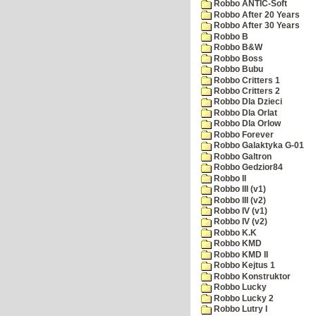
Robbo ANTIC-Soft
Robbo After 20 Years
Robbo After 30 Years
Robbo B
Robbo B&W
Robbo Boss
Robbo Bubu
Robbo Critters 1
Robbo Critters 2
Robbo Dla Dzieci
Robbo Dla Orlat
Robbo Dla Orlow
Robbo Forever
Robbo Galaktyka G-01
Robbo Galtron
Robbo Gedzior84
Robbo II
Robbo III (v1)
Robbo III (v2)
Robbo IV (v1)
Robbo IV (v2)
Robbo K.K
Robbo KMD
Robbo KMD II
Robbo Kejtus 1
Robbo Konstruktor
Robbo Lucky
Robbo Lucky 2
Robbo Lutry I