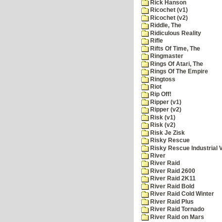
Rick Hanson
Ricochet (v1)
Ricochet (v2)
Riddle, The
Ridiculous Reality
Rifle
Rifts Of Time, The
Ringmaster
Rings Of Atari, The
Rings Of The Empire
Ringtoss
Riot
Rip Off!
Ripper (v1)
Ripper (v2)
Risk (v1)
Risk (v2)
Risk Je Zisk
Risky Rescue
Risky Rescue Industrial 
River
River Raid
River Raid 2600
River Raid 2K11
River Raid Bold
River Raid Cold Winter
River Raid Plus
River Raid Tornado
River Raid on Mars