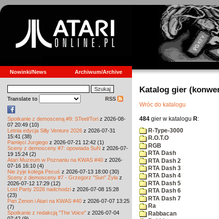
Nowinki/News
Archiwum/Archive
Katalog gier (konwe
Translate to
RSS
Wróc do katalogu
484
gier w katalogu
R
:
Spotkanie z demosceną #9: STeel/Tori
z 2026-08-
07 20:49 (10)
R-Type-3000
Letnia edycja Silly Venture 2026
z 2026-07-31
15:41 (38)
R.O.T.O
Pamięci Jurgiego
z 2026-07-21 12:42 (1)
RGB
Sceny z demosceny #7: opowiada SuN
z 2026-07-
RTA Dash
19 15:24 (2)
Atari Muzeum w Poznaniu na KWAS #40
z 2026-
RTA Dash 2
07-16 16:10 (4)
RTA Dash 3
Nie żyje kolega Pecuś
z 2026-07-13 18:00 (30)
RTA Dash 4
Sceny z demosceny #7 - Grzegorz "Sun" Żyła
z
RTA Dash 5
2026-07-12 17:29 (12)
Lost Party 2026 nadchodzi
z 2026-07-08 15:28
RTA Dash 6
(23)
RTA Dash 7
Pan Zenon i Atari na KWAS #40
z 2026-07-07 13:25
Ra
(7)
Spotkanie z redakcją "The Voice"
z 2026-07-04
Rabbacan
07:42 (9)