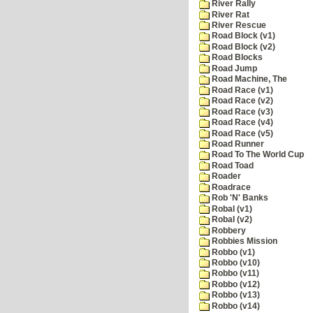
River Rally
River Rat
River Rescue
Road Block (v1)
Road Block (v2)
Road Blocks
Road Jump
Road Machine, The
Road Race (v1)
Road Race (v2)
Road Race (v3)
Road Race (v4)
Road Race (v5)
Road Runner
Road To The World Cup
Road Toad
Roader
Roadrace
Rob 'N' Banks
Robal (v1)
Robal (v2)
Robbery
Robbies Mission
Robbo (v1)
Robbo (v10)
Robbo (v11)
Robbo (v12)
Robbo (v13)
Robbo (v14)