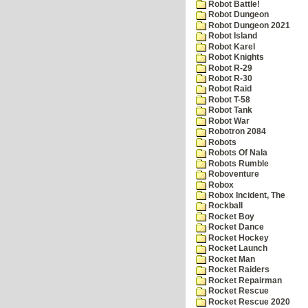
Robot Battle!
Robot Dungeon
Robot Dungeon 2021
Robot Island
Robot Karel
Robot Knights
Robot R-29
Robot R-30
Robot Raid
Robot T-58
Robot Tank
Robot War
Robotron 2084
Robots
Robots Of Nala
Robots Rumble
Roboventure
Robox
Robox Incident, The
Rockball
Rocket Boy
Rocket Dance
Rocket Hockey
Rocket Launch
Rocket Man
Rocket Raiders
Rocket Repairman
Rocket Rescue
Rocket Rescue 2020