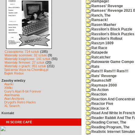
Rampage!
Ramses' Revenge
Ramses' Revenge 2021 
Ranch, The
Ransack!
Rasen Maeher
Rassilon's Block Puzzle
Rassilon's Block Puzzles
Rassilon's Rollout
Raszyn 1809
Rat Race
Czasopisma: 714 sztuk
(185)
Ratapede
Materiały scenowe: 32 sztuki
(9)
Ratcatcher
Materiały książkowe: 141 sztuk
(55)
Ratowanie Game Compo
Materiały firmowe: 27 sztuk
(20)
Materiały o grach: 351 sztuk
(211)
Rats
Spiżarnia Voya na Chomikuj.pl
Rats!!! Rats!!! Rats!!!
Bajtek Redux
Rats' Revenge
Zasoby wiedzy
Raumschiff
Atariki
Raymaze 2000
XWiki
Re-Action
Gury's Atari 8-bit Forever
Reaction
Atarimania
Atari Archives
Reaction And Concentrati
Drygol's Retro Hacks
Reactor Five
XL Search
Reactor-X
Kontakt
Read And Write In French
Reader Rabbit And The F
HI SCORE CAFÉ
Reading Corner, The
Reading Program, The
Realistic Internet Simulat