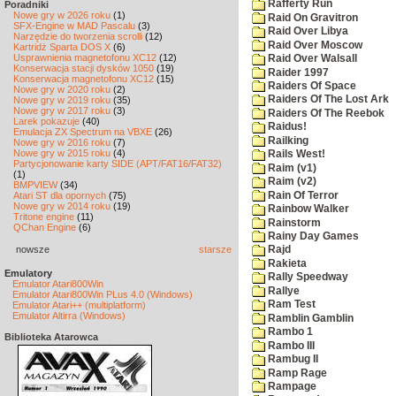
Rafferty Run
Poradniki
Nowe gry w 2026 roku
(1)
Raid On Gravitron
SFX-Engine w MAD Pascalu
(3)
Raid Over Libya
Narzędzie do tworzenia scrolli
(12)
Raid Over Moscow
Kartridż Sparta DOS X
(6)
Usprawnienia magnetofonu XC12
(12)
Raid Over Walsall
Konserwacja stacji dysków 1050
(19)
Raider 1997
Konserwacja magnetofonu XC12
(15)
Raiders Of Space
Nowe gry w 2020 roku
(2)
Raiders Of The Lost Ark
Nowe gry w 2019 roku
(35)
Nowe gry w 2017 roku
(3)
Raiders Of The Reebok
Larek pokazuje
(40)
Raidus!
Emulacja ZX Spectrum na VBXE
(26)
Railking
Nowe gry w 2016 roku
(7)
Nowe gry w 2015 roku
(4)
Rails West!
Partycjonowanie karty SIDE (APT/FAT16/FAT32)
Raim (v1)
(1)
Raim (v2)
BMPVIEW
(34)
Rain Of Terror
Atari ST dla opornych
(75)
Nowe gry w 2014 roku
(19)
Rainbow Walker
Tritone engine
(11)
Rainstorm
QChan Engine
(6)
Rainy Day Games
nowsze
starsze
Rajd
Rakieta
Emulatory
Rally Speedway
Emulator Atari800Win
Rallye
Emulator Atari800Win PLus 4.0 (Windows)
Ram Test
Emulator Atari++ (multiplatform)
Emulator Altirra (Windows)
Ramblin Gamblin
Rambo 1
Biblioteka Atarowca
Rambo III
Rambug II
Ramp Rage
Rampage