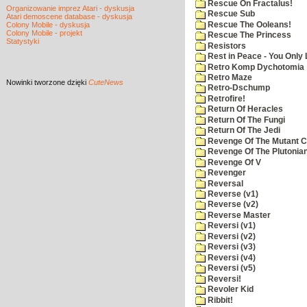
Rescue On Fractalus!
Organizowanie imprez Atari - dyskusja
Rescue Sub
Atari demoscene database - dyskusja
Rescue The Ooleans!
Colony Mobile - dyskusja
Colony Mobile - projekt
Rescue The Princess
Statystyki
Resistors
Rest in Peace - You Only
Retro Komp Dychotomia
Retro Maze
Nowinki
tworzone dzięki
CuteNews
Retro-Dschump
Retrofire!
Return Of Heracles
Return Of The Fungi
Return Of The Jedi
Revenge Of The Mutant 
Revenge Of The Plutonian
Revenge Of V
Revenger
Reversal
Reverse (v1)
Reverse (v2)
Reverse Master
Reversi (v1)
Reversi (v2)
Reversi (v3)
Reversi (v4)
Reversi (v5)
Reversi!
Revoler Kid
Ribbit!