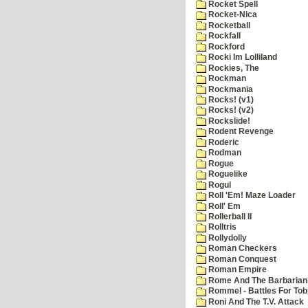
Rocket Spell
Rocket-Nica
Rocketball
Rockfall
Rockford
Rocki Im Lolliland
Rockies, The
Rockman
Rockmania
Rocks! (v1)
Rocks! (v2)
Rockslide!
Rodent Revenge
Roderic
Rodman
Rogue
Roguelike
Rogul
Roll 'Em! Maze Loader
Roll' Em
Rollerball II
Rolltris
Rollydolly
Roman Checkers
Roman Conquest
Roman Empire
Rome And The Barbarian
Rommel - Battles For Tob
Roni And The T.V. Attack