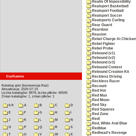
Realm Of Impossibility
Realsport Basketball
Realsport Football
Realsport Soccer
Realsports Curling
Rear Guard
Reardoor
Reaxion
Rebel Charge At Chicka
Rebel Fighter
Rebel Probe
Rebound (v1)
Rebound (v2)
Rebound (v3)
Rebound Contest
Rebound Creation Kit
Gry/Games
Reckless Driving
Reckless Racer
Katalog gier (konwencja Kaz)
Recount
Aktualizacja: 2026-07-19
Red Hot
Liczba katalogów: 8878, liczba plików: 40040
Red Max
Zmian katalogów: 1, zmian plików: 1
Red Moon
Red Sky
0-9
A
B
C
D
Red Squares
E
F
G
H
I
Red Zone
Red!
J
K
L
M
N
Red, White And Blue
O
P
Q
R
S
Redblue
Redhead's Revenge
T
U
V
W
X