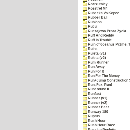
Rozrzutnicy
Rozstrel M4
Rubacka Vo Kopec
Rubber Ball
Rubicon
Rucu
Ruczajowa Proza Zycia
Ruff And Reddy
Ruff In Trouble
Ruin of 0ceanus Pr1me, 
Ruins
Ruleta (v1)
Ruleta (v2)
Rum Runner
Run Away
Run For It
Run For The Money
Run+Jump Construction S
Run, Fox, Run!
Runaround II
Runfast
Runner (v1)
Runner (v2)
Runner Bear
Runway 180
Ruptus
Rush Hour
Rush Hour Race
Russian Roulette