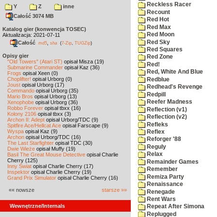
Reckless Racer
Y
Z
inne
Recount
Całość 3074 MB
Red Hot
Red Max
Katalog gier (konwencja TOSEC)
Red Moon
Aktualizacja: 2021-07-11
Red Sky
Całość
,
md5
sha
(
7-Zip
,
TUGZip
)
Red Squares
Opisy gier
Red Zone
"Old Towers" (Atari ST)
opisał Misza (19)
Red!
Submarine Commander
opisał Kaz (36)
Red, White And Blue
Frogs
opisał Xeen (0)
Choplifter!
opisał Urborg (0)
Redblue
Joust
opisał Urborg (17)
Redhead's Revenge
Commando
opisał Urborg (35)
Redpill
Mario Bros
opisał Urborg (13)
Reefer Madness
Xenophobe
opisał Urborg (36)
Robbo Forever
opisał tbxx (16)
Reflection (v1)
Kolony 2106
opisał tbxx (3)
Reflection (v2)
Archon II: Adept
opisał Urborg/TDC (9)
Refleks
Spitfire Ace/Hellcat Ace
opisał Farscape (9)
Wyspa
opisał Kaz (9)
Reflex
Archon
opisał Urborg/TDC (16)
Reforger '88
The Last Starfighter
opisał TDC (30)
Reguly
Dwie Wieże
opisał Muffy (19)
Relax
Basil The Great Mouse Detective
opisał Charlie
Cherry (125)
Remainder Games
Inny Świat
opisał Charlie Cherry (17)
Remember
Inspektor
opisał Charlie Cherry (19)
Remiza Party
Grand Prix Simulator
opisał Charlie Cherry (16)
Renaissance
«« nowsze
starsze »»
Renegade
Rent Wars
Wewnętrzne/Internals
Repeat After Simona
Replugged