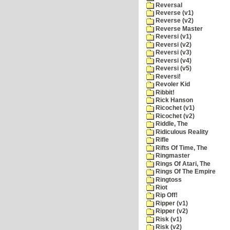
Reversal
Reverse (v1)
Reverse (v2)
Reverse Master
Reversi (v1)
Reversi (v2)
Reversi (v3)
Reversi (v4)
Reversi (v5)
Reversi!
Revoler Kid
Ribbit!
Rick Hanson
Ricochet (v1)
Ricochet (v2)
Riddle, The
Ridiculous Reality
Rifle
Rifts Of Time, The
Ringmaster
Rings Of Atari, The
Rings Of The Empire
Ringtoss
Riot
Rip Off!
Ripper (v1)
Ripper (v2)
Risk (v1)
Risk (v2)