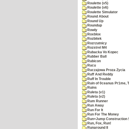
Roulette (v5)
Roulette (v6)
Roulette Simulator
Round About
Round Up
Roundup
Rowly
Roxblox
Rozbitek
Rozrzutnicy
Rozstrel M4
Rubacka Vo Kopec
Rubber Ball
Rubicon
Rucu
Ruczajowa Proza Zycia
Ruff And Reddy
Ruff In Trouble
Ruin of 0ceanus Pr1me, 
Ruins
Ruleta (v1)
Ruleta (v2)
Rum Runner
Run Away
Run For It
Run For The Money
Run+Jump Construction S
Run, Fox, Run!
Runaround II