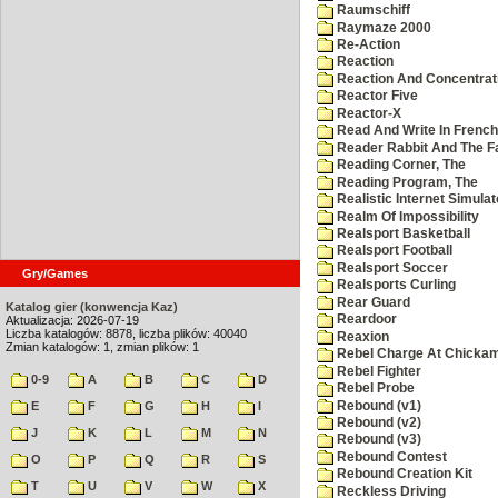
Raumschiff
Raymaze 2000
Re-Action
Reaction
Reaction And Concentrati
Reactor Five
Reactor-X
Read And Write In French
Reader Rabbit And The F
Reading Corner, The
Reading Program, The
Realistic Internet Simulat
Realm Of Impossibility
Realsport Basketball
Realsport Football
Realsport Soccer
Gry/Games
Realsports Curling
Rear Guard
Katalog gier (konwencja Kaz)
Reardoor
Aktualizacja: 2026-07-19
Liczba katalogów: 8878, liczba plików: 40040
Reaxion
Zmian katalogów: 1, zmian plików: 1
Rebel Charge At Chicka
Rebel Fighter
0-9
A
B
C
D
Rebel Probe
Rebound (v1)
E
F
G
H
I
Rebound (v2)
J
K
L
M
N
Rebound (v3)
Rebound Contest
O
P
Q
R
S
Rebound Creation Kit
T
U
V
W
X
Reckless Driving