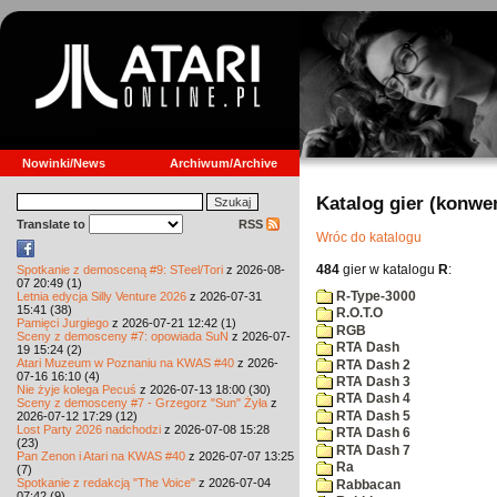
Nowinki/News
Archiwum/Archive
Katalog gier (konwe
Translate to
RSS
Wróc do katalogu
484
gier w katalogu
R
:
Spotkanie z demosceną #9: STeel/Tori
z 2026-08-
07 20:49 (1)
R-Type-3000
Letnia edycja Silly Venture 2026
z 2026-07-31
15:41 (38)
R.O.T.O
Pamięci Jurgiego
z 2026-07-21 12:42 (1)
RGB
Sceny z demosceny #7: opowiada SuN
z 2026-07-
RTA Dash
19 15:24 (2)
Atari Muzeum w Poznaniu na KWAS #40
z 2026-
RTA Dash 2
07-16 16:10 (4)
RTA Dash 3
Nie żyje kolega Pecuś
z 2026-07-13 18:00 (30)
RTA Dash 4
Sceny z demosceny #7 - Grzegorz "Sun" Żyła
z
RTA Dash 5
2026-07-12 17:29 (12)
Lost Party 2026 nadchodzi
z 2026-07-08 15:28
RTA Dash 6
(23)
RTA Dash 7
Pan Zenon i Atari na KWAS #40
z 2026-07-07 13:25
Ra
(7)
Spotkanie z redakcją "The Voice"
z 2026-07-04
Rabbacan
07:42 (9)