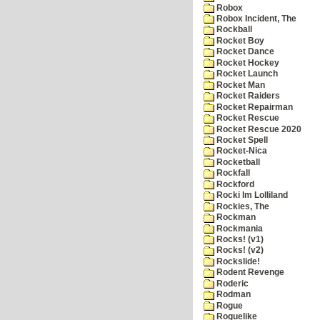
Robox
Robox Incident, The
Rockball
Rocket Boy
Rocket Dance
Rocket Hockey
Rocket Launch
Rocket Man
Rocket Raiders
Rocket Repairman
Rocket Rescue
Rocket Rescue 2020
Rocket Spell
Rocket-Nica
Rocketball
Rockfall
Rockford
Rocki Im Lolliland
Rockies, The
Rockman
Rockmania
Rocks! (v1)
Rocks! (v2)
Rockslide!
Rodent Revenge
Roderic
Rodman
Rogue
Roguelike