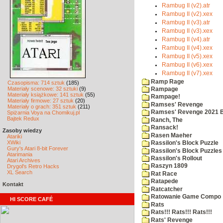
Rambug II (v2).atr
Rambug II (v2).xex
Rambug II (v3).atr
Rambug II (v3).xex
Rambug II (v4).atr
Rambug II (v4).xex
Rambug II (v5).xex
Rambug II (v6).xex
Rambug II (v7).xex
Ramp Rage
Czasopisma: 714 sztuk
(185)
Materiały scenowe: 32 sztuki
(9)
Rampage
Materiały książkowe: 141 sztuk
(55)
Rampage!
Materiały firmowe: 27 sztuk
(20)
Ramses' Revenge
Materiały o grach: 351 sztuk
(211)
Ramses' Revenge 2021 
Spiżarnia Voya na Chomikuj.pl
Bajtek Redux
Ranch, The
Ransack!
Zasoby wiedzy
Rasen Maeher
Atariki
XWiki
Rassilon's Block Puzzle
Gury's Atari 8-bit Forever
Rassilon's Block Puzzles
Atarimania
Rassilon's Rollout
Atari Archives
Raszyn 1809
Drygol's Retro Hacks
XL Search
Rat Race
Ratapede
Kontakt
Ratcatcher
Ratowanie Game Compo
HI SCORE CAFÉ
Rats
Rats!!! Rats!!! Rats!!!
Rats' Revenge