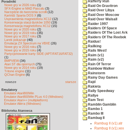
Rafferty Run
Poradniki
Nowe gry w 2026 roku
(1)
Raid On Gravitron
SFX-Engine w MAD Pascalu
(3)
Raid Over Libya
Narzędzie do tworzenia scrolli
(12)
Raid Over Moscow
Kartridż Sparta DOS X
(6)
Usprawnienia magnetofonu XC12
(12)
Raid Over Walsall
Konserwacja stacji dysków 1050
(19)
Raider 1997
Konserwacja magnetofonu XC12
(15)
Raiders Of Space
Nowe gry w 2020 roku
(2)
Raiders Of The Lost Ark
Nowe gry w 2019 roku
(35)
Nowe gry w 2017 roku
(3)
Raiders Of The Reebok
Larek pokazuje
(40)
Raidus!
Emulacja ZX Spectrum na VBXE
(26)
Railking
Nowe gry w 2016 roku
(7)
Nowe gry w 2015 roku
(4)
Rails West!
Partycjonowanie karty SIDE (APT/FAT16/FAT32)
Raim (v1)
(1)
Raim (v2)
BMPVIEW
(34)
Rain Of Terror
Atari ST dla opornych
(75)
Nowe gry w 2014 roku
(19)
Rainbow Walker
Tritone engine
(11)
Rainstorm
QChan Engine
(6)
Rainy Day Games
nowsze
starsze
Rajd
Rakieta
Emulatory
Rally Speedway
Emulator Atari800Win
Rallye
Emulator Atari800Win PLus 4.0 (Windows)
Ram Test
Emulator Atari++ (multiplatform)
Emulator Altirra (Windows)
Ramblin Gamblin
Rambo 1
Biblioteka Atarowca
Rambo III
Rambug II
Rambug II (v1).atr
Rambug II (v1).xex