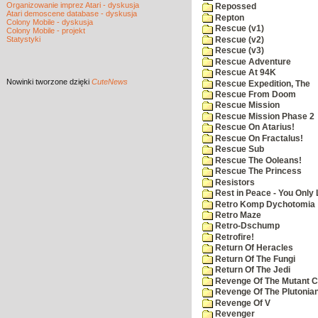
Organizowanie imprez Atari - dyskusja
Repossed
Atari demoscene database - dyskusja
Repton
Colony Mobile - dyskusja
Rescue (v1)
Colony Mobile - projekt
Statystyki
Rescue (v2)
Rescue (v3)
Rescue Adventure
Rescue At 94K
Nowinki
tworzone dzięki
CuteNews
Rescue Expedition, The
Rescue From Doom
Rescue Mission
Rescue Mission Phase 2
Rescue On Atarius!
Rescue On Fractalus!
Rescue Sub
Rescue The Ooleans!
Rescue The Princess
Resistors
Rest in Peace - You Only
Retro Komp Dychotomia
Retro Maze
Retro-Dschump
Retrofire!
Return Of Heracles
Return Of The Fungi
Return Of The Jedi
Revenge Of The Mutant 
Revenge Of The Plutonian
Revenge Of V
Revenger