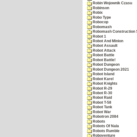
Robin Wojownik Czasu
Robinson
Robix
Robo Type
Robocop
Robomash
Robomash Construction 
Robot 1
Robot And Minion
Robot Assault
Robot Attack
Robot Battle
Robot Battle!
Robot Dungeon
Robot Dungeon 2021
Robot Island
Robot Karel
Robot Knights
Robot R-29
Robot R-30
Robot Raid
Robot T-58
Robot Tank
Robot War
Robotron 2084
Robots
Robots Of Nala
Robots Rumble
Roboventure