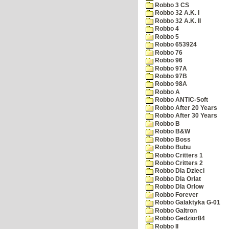
Robbo 3 CS
Robbo 32 A.K. I
Robbo 32 A.K. II
Robbo 4
Robbo 5
Robbo 653924
Robbo 76
Robbo 96
Robbo 97A
Robbo 97B
Robbo 98A
Robbo A
Robbo ANTIC-Soft
Robbo After 20 Years
Robbo After 30 Years
Robbo B
Robbo B&W
Robbo Boss
Robbo Bubu
Robbo Critters 1
Robbo Critters 2
Robbo Dla Dzieci
Robbo Dla Orlat
Robbo Dla Orlow
Robbo Forever
Robbo Galaktyka G-01
Robbo Galtron
Robbo Gedzior84
Robbo II