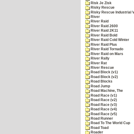
Risk Je Zisk
Risky Rescue
Risky Rescue Industrial 
River
River Raid
River Raid 2600
River Raid 2K11
River Raid Bold
River Raid Cold Winter
River Raid Plus
River Raid Tornado
River Raid on Mars
River Rally
River Rat
River Rescue
Road Block (v1)
Road Block (v2)
Road Blocks
Road Jump
Road Machine, The
Road Race (v1)
Road Race (v2)
Road Race (v3)
Road Race (v4)
Road Race (v5)
Road Runner
Road To The World Cup
Road Toad
Roader