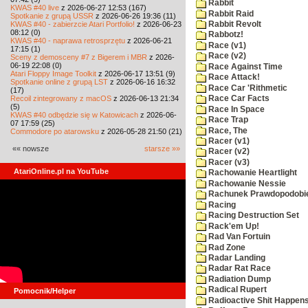
Rabbit
KWAS #40 live
z 2026-06-27 12:53 (167)
Rabbit Raid
Spotkanie z grupą USSR
z 2026-06-26 19:36 (11)
KWAS #40 - zabierzcie Atari Portfolio!
z 2026-06-23
Rabbit Revolt
08:12 (0)
Rabbotz!
KWAS #40 - naprawa retrosprzętu
z 2026-06-21
Race (v1)
17:15 (1)
Race (v2)
Sceny z demosceny #7 z Bigerem i MBR
z 2026-
06-19 22:08 (0)
Race Against Time
Atari Floppy Image Toolkit
z 2026-06-17 13:51 (9)
Race Attack!
Spotkanie online z grupą LST
z 2026-06-16 16:32
Race Car 'Rithmetic
(17)
Recoil zintegrowany z macOS
z 2026-06-13 21:34
Race Car Facts
(5)
Race In Space
KWAS #40 odbędzie się w Katowicach
z 2026-06-
Race Trap
07 17:59 (25)
Race, The
Commodore po atarowsku
z 2026-05-28 21:50 (21)
Racer (v1)
«« nowsze
starsze »»
Racer (v2)
Racer (v3)
AtariOnline.pl na YouTube
Rachowanie Heartlight
Rachowanie Nessie
Rachunek Prawdopodobi
Racing
Racing Destruction Set
Rack'em Up!
Rad Van Fortuin
Rad Zone
Radar Landing
Radar Rat Race
Radiation Dump
Radical Rupert
Pomocnik/Helper
Radioactive Shit Happens