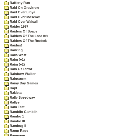
Rafferty Run
Raid On Gravitron
Raid Over Libya
Raid Over Moscow
Raid Over Walsall
Raider 1997
Raiders Of Space
Raiders Of The Lost Ark
Raiders Of The Reebok
Raidus!
Railking
Rails West!
Raim (v1)
Raim (v2)
Rain Of Terror
Rainbow Walker
Rainstorm
Rainy Day Games
Rajd
Rakieta
Rally Speedway
Rallye
Ram Test
Ramblin Gamblin
Rambo 1
Rambo III
Rambug II
Ramp Rage
Rampage