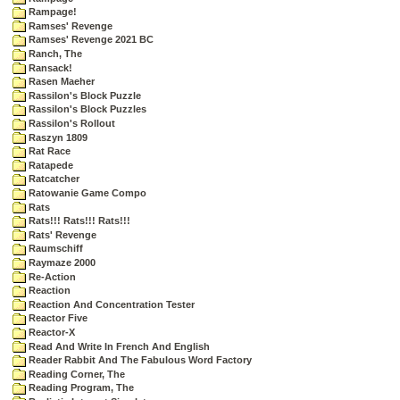
Rampage!
Ramses' Revenge
Ramses' Revenge 2021 BC
Ranch, The
Ransack!
Rasen Maeher
Rassilon's Block Puzzle
Rassilon's Block Puzzles
Rassilon's Rollout
Raszyn 1809
Rat Race
Ratapede
Ratcatcher
Ratowanie Game Compo
Rats
Rats!!! Rats!!! Rats!!!
Rats' Revenge
Raumschiff
Raymaze 2000
Re-Action
Reaction
Reaction And Concentration Tester
Reactor Five
Reactor-X
Read And Write In French And English
Reader Rabbit And The Fabulous Word Factory
Reading Corner, The
Reading Program, The