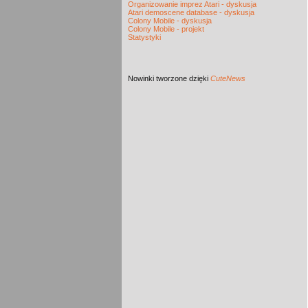
Organizowanie imprez Atari - dyskusja
Atari demoscene database - dyskusja
Colony Mobile - dyskusja
Colony Mobile - projekt
Statystyki
Nowinki
tworzone dzięki
CuteNews