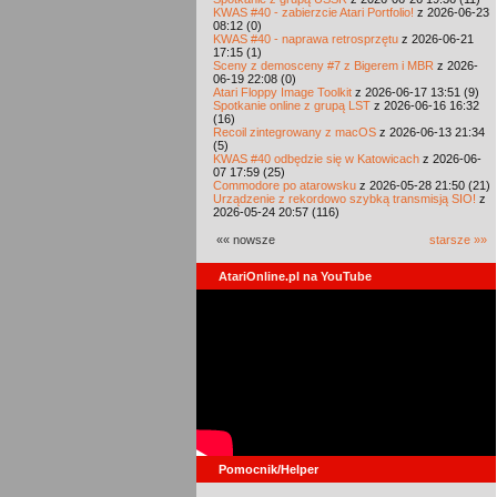
KWAS #40 - zabierzcie Atari Portfolio!
z 2026-06-23
08:12 (0)
KWAS #40 - naprawa retrosprzętu
z 2026-06-21
17:15 (1)
Sceny z demosceny #7 z Bigerem i MBR
z 2026-
06-19 22:08 (0)
Atari Floppy Image Toolkit
z 2026-06-17 13:51 (9)
Spotkanie online z grupą LST
z 2026-06-16 16:32
(16)
Recoil zintegrowany z macOS
z 2026-06-13 21:34
(5)
KWAS #40 odbędzie się w Katowicach
z 2026-06-
07 17:59 (25)
Commodore po atarowsku
z 2026-05-28 21:50 (21)
Urządzenie z rekordowo szybką transmisją SIO!
z
2026-05-24 20:57 (116)
«« nowsze
starsze »»
AtariOnline.pl na YouTube
Pomocnik/Helper