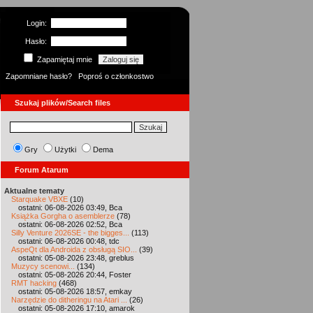
Login:
Hasło:
Zapamiętaj mnie
Zapomniane hasło?
Poproś o członkostwo
Szukaj plików/Search files
Gry
Użytki
Dema
Forum Atarum
Aktualne tematy
Starquake VBXE
(10)
ostatni: 06-08-2026 03:49, Bca
Książka Gorgha o asemblerze
(78)
ostatni: 06-08-2026 02:52, Bca
Silly Venture 2026SE - the bigges...
(113)
ostatni: 06-08-2026 00:48, tdc
AspeQt dla Androida z obsługą SIO...
(39)
ostatni: 05-08-2026 23:48, greblus
Muzycy scenowi...
(134)
ostatni: 05-08-2026 20:44, Foster
RMT hacking
(468)
ostatni: 05-08-2026 18:57, emkay
Narzędzie do ditheringu na Atari ...
(26)
ostatni: 05-08-2026 17:10, amarok