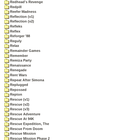
Redhead's Revenge
Redpill
Reefer Madness
Reflection (v1)
Reflection (v2)
Refleks
Reflex
Reforger '88
Reguly
Relax
Remainder Games
Remember
Remiza Party
Renaissance
Renegade
Rent Wars
Repeat After Simona
Replugged
Repossed
Repton
Rescue (v1)
Rescue (v2)
Rescue (v3)
Rescue Adventure
Rescue At 94K
Rescue Expedition, The
Rescue From Doom
Rescue Mission
Rescue Mission Phase 2