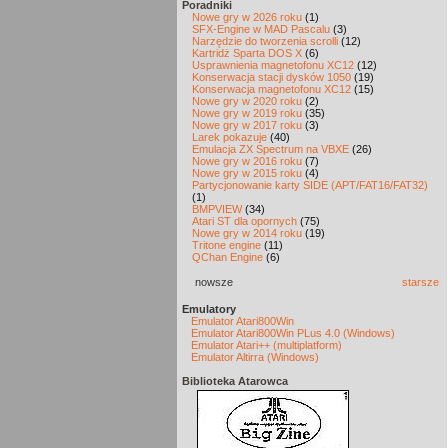
Poradniki
Nowe gry w 2026 roku
(1)
SFX-Engine w MAD Pascalu
(3)
Narzędzie do tworzenia scrolli
(12)
Kartridż Sparta DOS X
(6)
Usprawnienia magnetofonu XC12
(12)
Konserwacja stacji dysków 1050
(19)
Konserwacja magnetofonu XC12
(15)
Nowe gry w 2020 roku
(2)
Nowe gry w 2019 roku
(35)
Nowe gry w 2017 roku
(3)
Larek pokazuje
(40)
Emulacja ZX Spectrum na VBXE
(26)
Nowe gry w 2016 roku
(7)
Nowe gry w 2015 roku
(4)
Partycjonowanie karty SIDE (APT/FAT16/FAT32)
(1)
BMPVIEW
(34)
Atari ST dla opornych
(75)
Nowe gry w 2014 roku
(19)
Tritone engine
(11)
QChan Engine
(6)
nowsze
starsze
Emulatory
Emulator Atari800Win
Emulator Atari800Win PLus 4.0 (Windows)
Emulator Atari++ (multiplatform)
Emulator Altirra (Windows)
Biblioteka Atarowca