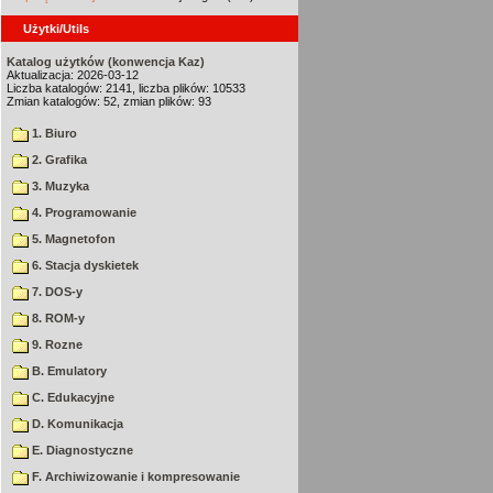
Użytki/Utils
Katalog użytków (konwencja Kaz)
Aktualizacja: 2026-03-12
Liczba katalogów: 2141, liczba plików: 10533
Zmian katalogów: 52, zmian plików: 93
1. Biuro
2. Grafika
3. Muzyka
4. Programowanie
5. Magnetofon
6. Stacja dyskietek
7. DOS-y
8. ROM-y
9. Rozne
B. Emulatory
C. Edukacyjne
D. Komunikacja
E. Diagnostyczne
F. Archiwizowanie i kompresowanie