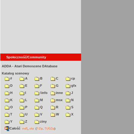
Społeczność/Community
ADDA - Atari Demoscene DAtabase
Katalog scenowy
#
A
B
C
cp
D
E
F
G
gfx
H
I
!info
inne
J
K
L
M
msx
N
O
P
Q
R
S
T
U
V
W
X
Y
Z
ziny
Całość
,
md5
sha
(
7-Zip
,
TUGZip
)