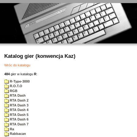
Katalog gier (konwencja Kaz)
Wróc do katalogu
484
gier w katalogu
R
:
R-Type-3000
R.O.T.O
RGB
RTA Dash
RTA Dash 2
RTA Dash 3
RTA Dash 4
RTA Dash 5
RTA Dash 6
RTA Dash 7
Ra
Rabbacan