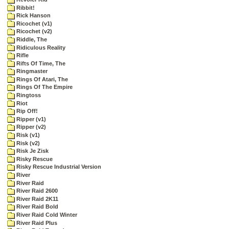
Ribbit!
Rick Hanson
Ricochet (v1)
Ricochet (v2)
Riddle, The
Ridiculous Reality
Rifle
Rifts Of Time, The
Ringmaster
Rings Of Atari, The
Rings Of The Empire
Ringtoss
Riot
Rip Off!
Ripper (v1)
Ripper (v2)
Risk (v1)
Risk (v2)
Risk Je Zisk
Risky Rescue
Risky Rescue Industrial Version
River
River Raid
River Raid 2600
River Raid 2K11
River Raid Bold
River Raid Cold Winter
River Raid Plus