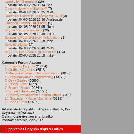
Uprościłem Starquake
(16)
ostatni: 05-08-2026 00:34, Bca
O co chodzi w grze Kasiarz?
(7)
ostatni: 05-08-2026 00:25, MaW
Rocznica 1 sierpnia - turówka WRCOH
(3)
ostatni: 04-08-2026 23:36, Ataripuzzle
Dungeon Crawler - AI (Fable)
(9)
ostatni: 04-08-2026 21:05, Nemo
Gry na Atari z pszczołami
(20)
ostatni: 04-08-2026 19:38, miker
Sprawa nowych płyt głównych Atari...
(71)
ostatni: 04-08-2026 19:18, tebe
Konsole z Lidla
(14)
ostatni: 04-08-2026 09:48, MaW
Aleja Pamięci / Avenue of Memories
(173)
ostatni: 03-08-2026 20:18, miker
Kategorie Forum Atarum
1. Projekty / Projects
(29854)
2. Grafika / Graphics
(6813)
3. Muzyka i dźwięk / Music and sound
(8055)
4. Programowanie / Programming
(13170)
5. Gry / Games
(36898)
6. Użytki / Utils
(4827)
7. Scena / Scene
(20244)
8. Sprzęt / Hardware
(27891)
9. Sprawy wewnętrzne / Internal affairs
(5842)
10. Sprzedam / Kupię / Zamienię
(8193)
11. Inne / Other
(33759)
Administratorzy:
Adam, Cyprian, Jhusak, Kaz
Użytkowników:
3073
Ostatnio zarejestrowany:
bradko
Postów ostatniej doby:
12
Spotkania i zloty/Meetings & Parties