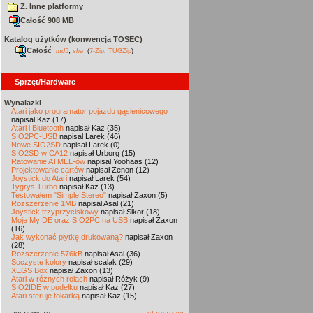
Z. Inne platformy
Całość 908 MB
Katalog użytków (konwencja TOSEC)
Całość
,
md5
sha
(
7-Zip
,
TUGZip
)
Sprzęt/Hardware
Wynalazki
Atari jako programator pojazdu gąsienicowego
napisał Kaz (17)
Atari i Bluetooth
napisał Kaz (35)
SIO2PC-USB
napisał Larek (46)
Nowe SIO2SD
napisał Larek (0)
SIO2SD w CA12
napisał Urborg (15)
Ratowanie ATMEL-ów
napisał Yoohaas (12)
Projektowanie cartów
napisał Zenon (12)
Joystick do Atari
napisał Larek (54)
Tygrys Turbo
napisał Kaz (13)
Testowałem "Simple Stereo"
napisał Zaxon (5)
Rozszerzenie 1MB
napisał Asal (21)
Joystick trzyprzyciskowy
napisał Sikor (18)
Moje MyIDE oraz SIO2PC na USB
napisał Zaxon
(16)
Jak wykonać płytkę drukowaną?
napisał Zaxon
(28)
Rozszerzenie 576kB
napisał Asal (36)
Soczyste kolory
napisał scalak (29)
XEGS Box
napisał Zaxon (13)
Atari w różnych rolach
napisał Różyk (9)
SIO2IDE w pudełku
napisał Kaz (27)
Atari steruje tokarką
napisał Kaz (15)