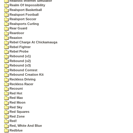
Realistic Internet Simulator
Realm Of Impossibility
Realsport Basketball
Realsport Football
Realsport Soccer
Realsports Curling
Rear Guard
Reardoor
Reaxion
Rebel Charge At Chickamauga
Rebel Fighter
Rebel Probe
Rebound (v1)
Rebound (v2)
Rebound (v3)
Rebound Contest
Rebound Creation Kit
Reckless Driving
Reckless Racer
Recount
Red Hot
Red Max
Red Moon
Red Sky
Red Squares
Red Zone
Red!
Red, White And Blue
Redblue