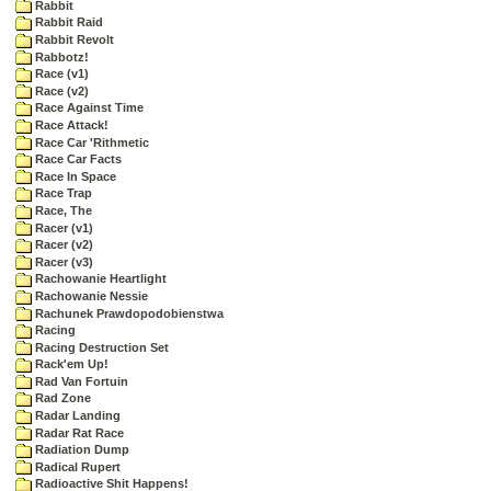
Rabbit
Rabbit Raid
Rabbit Revolt
Rabbotz!
Race (v1)
Race (v2)
Race Against Time
Race Attack!
Race Car 'Rithmetic
Race Car Facts
Race In Space
Race Trap
Race, The
Racer (v1)
Racer (v2)
Racer (v3)
Rachowanie Heartlight
Rachowanie Nessie
Rachunek Prawdopodobienstwa
Racing
Racing Destruction Set
Rack'em Up!
Rad Van Fortuin
Rad Zone
Radar Landing
Radar Rat Race
Radiation Dump
Radical Rupert
Radioactive Shit Happens!