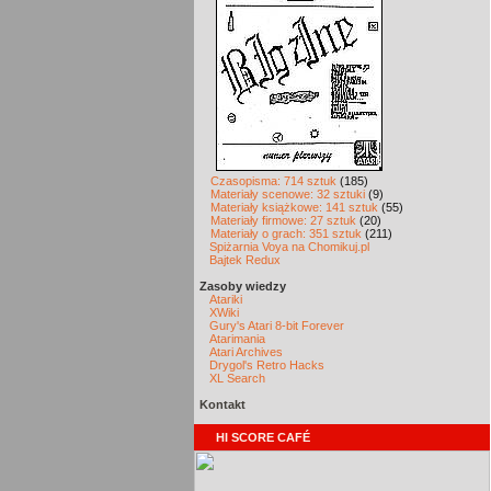
Czasopisma: 714 sztuk
(185)
Materiały scenowe: 32 sztuki
(9)
Materiały książkowe: 141 sztuk
(55)
Materiały firmowe: 27 sztuk
(20)
Materiały o grach: 351 sztuk
(211)
Spiżarnia Voya na Chomikuj.pl
Bajtek Redux
Zasoby wiedzy
Atariki
XWiki
Gury's Atari 8-bit Forever
Atarimania
Atari Archives
Drygol's Retro Hacks
XL Search
Kontakt
HI SCORE CAFÉ