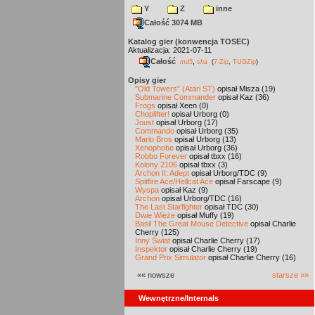
Y
Z
inne
Całość 3074 MB
Katalog gier (konwencja TOSEC)
Aktualizacja: 2021-07-11
Całość
,
md5
sha
(
7-Zip
,
TUGZip
)
Opisy gier
"Old Towers" (Atari ST)
opisał Misza (19)
Submarine Commander
opisał Kaz (36)
Frogs
opisał Xeen (0)
Choplifter!
opisał Urborg (0)
Joust
opisał Urborg (17)
Commando
opisał Urborg (35)
Mario Bros
opisał Urborg (13)
Xenophobe
opisał Urborg (36)
Robbo Forever
opisał tbxx (16)
Kolony 2106
opisał tbxx (3)
Archon II: Adept
opisał Urborg/TDC (9)
Spitfire Ace/Hellcat Ace
opisał Farscape (9)
Wyspa
opisał Kaz (9)
Archon
opisał Urborg/TDC (16)
The Last Starfighter
opisał TDC (30)
Dwie Wieże
opisał Muffy (19)
Basil The Great Mouse Detective
opisał Charlie
Cherry (125)
Inny Świat
opisał Charlie Cherry (17)
Inspektor
opisał Charlie Cherry (19)
Grand Prix Simulator
opisał Charlie Cherry (16)
«« nowsze
starsze »»
Wewnętrzne/Internals