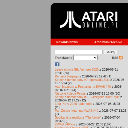
Nowinki/News
Archiwum/Archive
Translate to
RSS
Letnia edycja Silly Venture 2026
z 2026-07-31
15:41 (36)
Pamięci Jurgiego
z 2026-07-21 12:42 (1)
Sceny z demosceny #7: opowiada SuN
z 2026-07-
19 15:24 (2)
Atari Muzeum w Poznaniu na KWAS #40
z 2026-
07-16 16:10 (4)
Nie żyje kolega Pecuś
z 2026-07-13 18:00 (30)
Sceny z demosceny #7 - Grzegorz "Sun" Żyła
z
2026-07-12 17:29 (12)
Lost Party 2026 nadchodzi
z 2026-07-08 15:28
(23)
Pan Zenon i Atari na KWAS #40
z 2026-07-07 13:25
(7)
Spotkanie z redakcją "The Voice"
z 2026-07-04
07:42 (9)
KWAS #40 live
z 2026-06-27 12:53 (167)
Spotkanie z grupą USSR
z 2026-06-26 19:36 (11)