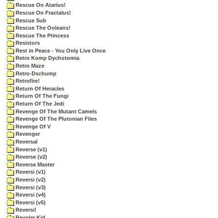
Rescue On Atarius!
Rescue On Fractalus!
Rescue Sub
Rescue The Ooleans!
Rescue The Princess
Resistors
Rest in Peace - You Only Live Once
Retro Komp Dychotomia
Retro Maze
Retro-Dschump
Retrofire!
Return Of Heracles
Return Of The Fungi
Return Of The Jedi
Revenge Of The Mutant Camels
Revenge Of The Plutonian Flies
Revenge Of V
Revenger
Reversal
Reverse (v1)
Reverse (v2)
Reverse Master
Reversi (v1)
Reversi (v2)
Reversi (v3)
Reversi (v4)
Reversi (v5)
Reversi!
Revoler Kid