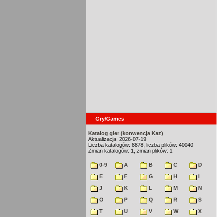
Gry/Games
Katalog gier (konwencja Kaz)
Aktualizacja: 2026-07-19
Liczba katalogów: 8878, liczba plików: 40040
Zmian katalogów: 1, zmian plików: 1
0-9
A
B
C
D
E
F
G
H
I
J
K
L
M
N
O
P
Q
R
S
T
U
V
W
X