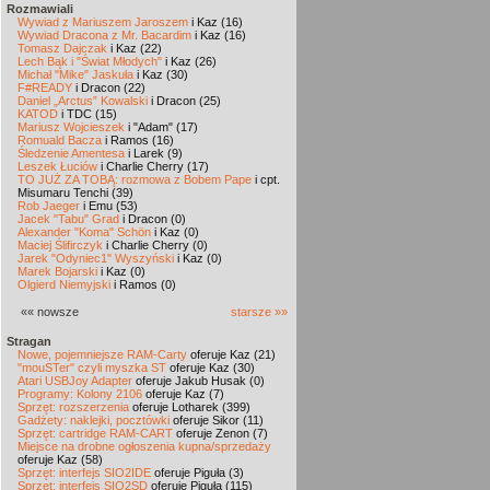
Rozmawiali
Wywiad z Mariuszem Jaroszem
i Kaz (16)
Wywiad Dracona z Mr. Bacardim
i Kaz (16)
Tomasz Dajczak
i Kaz (22)
Lech Bąk i "Świat Młodych"
i Kaz (26)
Michał "Mike" Jaskuła
i Kaz (30)
F#READY
i Dracon (22)
Daniel „Arctus” Kowalski
i Dracon (25)
KATOD
i TDC (15)
Mariusz Wojcieszek
i "Adam" (17)
Romuald Bacza
i Ramos (16)
Śledzenie Amentesa
i Larek (9)
Leszek Łuciów
i Charlie Cherry (17)
TO JUŻ ZA TOBĄ: rozmowa z Bobem Pape
i cpt.
Misumaru Tenchi (39)
Rob Jaeger
i Emu (53)
Jacek "Tabu" Grad
i Dracon (0)
Alexander "Koma" Schön
i Kaz (0)
Maciej Ślifirczyk
i Charlie Cherry (0)
Jarek "Odyniec1" Wyszyński
i Kaz (0)
Marek Bojarski
i Kaz (0)
Olgierd Niemyjski
i Ramos (0)
«« nowsze
starsze »»
Stragan
Nowe, pojemniejsze RAM-Carty
oferuje Kaz (21)
"mouSTer" czyli myszka ST
oferuje Kaz (30)
Atari USBJoy Adapter
oferuje Jakub Husak (0)
Programy: Kolony 2106
oferuje Kaz (7)
Sprzęt: rozszerzenia
oferuje Lotharek (399)
Gadżety: naklejki, pocztówki
oferuje Sikor (11)
Sprzęt: cartridge RAM-CART
oferuje Zenon (7)
Miejsce na drobne ogłoszenia kupna/sprzedaży
oferuje Kaz (58)
Sprzęt: interfejs SIO2IDE
oferuje Piguła (3)
Sprzęt: interfejs SIO2SD
oferuje Piguła (115)