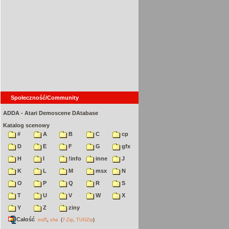
Społeczność/Community
ADDA - Atari Demoscene DAtabase
Katalog scenowy
#
A
B
C
cp
D
E
F
G
gfx
H
I
!info
inne
J
K
L
M
msx
N
O
P
Q
R
S
T
U
V
W
X
Y
Z
ziny
Całość
,
md5
sha
(
7-Zip
,
TUGZip
)