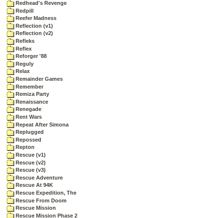
Redhead's Revenge
Redpill
Reefer Madness
Reflection (v1)
Reflection (v2)
Refleks
Reflex
Reforger '88
Reguly
Relax
Remainder Games
Remember
Remiza Party
Renaissance
Renegade
Rent Wars
Repeat After Simona
Replugged
Repossed
Repton
Rescue (v1)
Rescue (v2)
Rescue (v3)
Rescue Adventure
Rescue At 94K
Rescue Expedition, The
Rescue From Doom
Rescue Mission
Rescue Mission Phase 2