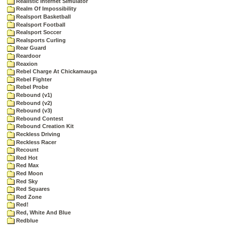
Realistic Internet Simulator
Realm Of Impossibility
Realsport Basketball
Realsport Football
Realsport Soccer
Realsports Curling
Rear Guard
Reardoor
Reaxion
Rebel Charge At Chickamauga
Rebel Fighter
Rebel Probe
Rebound (v1)
Rebound (v2)
Rebound (v3)
Rebound Contest
Rebound Creation Kit
Reckless Driving
Reckless Racer
Recount
Red Hot
Red Max
Red Moon
Red Sky
Red Squares
Red Zone
Red!
Red, White And Blue
Redblue