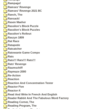
Rampage!
Ramses' Revenge
Ramses' Revenge 2021 BC
Ranch, The
Ransack!
Rasen Maeher
Rassilon's Block Puzzle
Rassilon's Block Puzzles
Rassilon's Rollout
Raszyn 1809
Rat Race
Ratapede
Ratcatcher
Ratowanie Game Compo
Rats
Rats!!! Rats!!! Rats!!!
Rats' Revenge
Raumschiff
Raymaze 2000
Re-Action
Reaction
Reaction And Concentration Tester
Reactor Five
Reactor-X
Read And Write In French And English
Reader Rabbit And The Fabulous Word Factory
Reading Corner, The
Reading Program, The