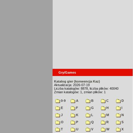
Gry/Games
Katalog gier (konwencja Kaz)
Aktualizacja: 2026-07-19
Liczba katalogów: 8878, liczba plików: 40040
Zmian katalogów: 1, zmian plików: 1
0-9
A
B
C
D
E
F
G
H
I
J
K
L
M
N
O
P
Q
R
S
T
U
V
W
X