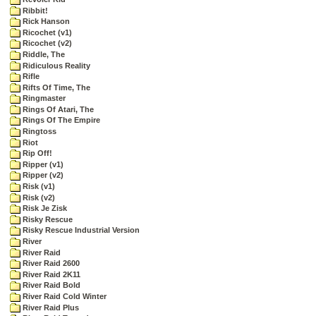
Ribbit!
Rick Hanson
Ricochet (v1)
Ricochet (v2)
Riddle, The
Ridiculous Reality
Rifle
Rifts Of Time, The
Ringmaster
Rings Of Atari, The
Rings Of The Empire
Ringtoss
Riot
Rip Off!
Ripper (v1)
Ripper (v2)
Risk (v1)
Risk (v2)
Risk Je Zisk
Risky Rescue
Risky Rescue Industrial Version
River
River Raid
River Raid 2600
River Raid 2K11
River Raid Bold
River Raid Cold Winter
River Raid Plus