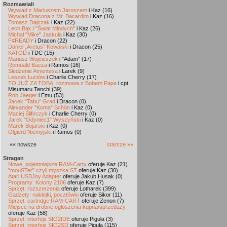
Rozmawiali
Wywiad z Mariuszem Jaroszem
i Kaz (16)
Wywiad Dracona z Mr. Bacardim
i Kaz (16)
Tomasz Dajczak
i Kaz (22)
Lech Bąk i "Świat Młodych"
i Kaz (26)
Michał "Mike" Jaskuła
i Kaz (30)
F#READY
i Dracon (22)
Daniel „Arctus” Kowalski
i Dracon (25)
KATOD
i TDC (15)
Mariusz Wojcieszek
i "Adam" (17)
Romuald Bacza
i Ramos (16)
Śledzenie Amentesa
i Larek (9)
Leszek Łuciów
i Charlie Cherry (17)
TO JUŻ ZA TOBĄ: rozmowa z Bobem Pape
i cpt.
Misumaru Tenchi (39)
Rob Jaeger
i Emu (53)
Jacek "Tabu" Grad
i Dracon (0)
Alexander "Koma" Schön
i Kaz (0)
Maciej Ślifirczyk
i Charlie Cherry (0)
Jarek "Odyniec1" Wyszyński
i Kaz (0)
Marek Bojarski
i Kaz (0)
Olgierd Niemyjski
i Ramos (0)
«« nowsze
starsze »»
Stragan
Nowe, pojemniejsze RAM-Carty
oferuje Kaz (21)
"mouSTer" czyli myszka ST
oferuje Kaz (30)
Atari USBJoy Adapter
oferuje Jakub Husak (0)
Programy: Kolony 2106
oferuje Kaz (7)
Sprzęt: rozszerzenia
oferuje Lotharek (399)
Gadżety: naklejki, pocztówki
oferuje Sikor (11)
Sprzęt: cartridge RAM-CART
oferuje Zenon (7)
Miejsce na drobne ogłoszenia kupna/sprzedaży
oferuje Kaz (58)
Sprzęt: interfejs SIO2IDE
oferuje Piguła (3)
Sprzęt: interfejs SIO2SD
oferuje Piguła (115)