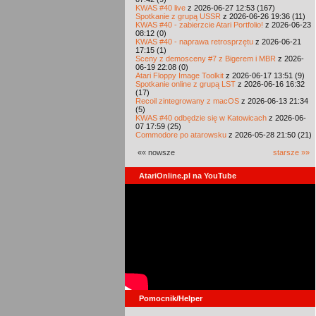
KWAS #40 live
z 2026-06-27 12:53 (167)
Spotkanie z grupą USSR
z 2026-06-26 19:36 (11)
KWAS #40 - zabierzcie Atari Portfolio!
z 2026-06-23
08:12 (0)
KWAS #40 - naprawa retrosprzętu
z 2026-06-21
17:15 (1)
Sceny z demosceny #7 z Bigerem i MBR
z 2026-
06-19 22:08 (0)
Atari Floppy Image Toolkit
z 2026-06-17 13:51 (9)
Spotkanie online z grupą LST
z 2026-06-16 16:32
(17)
Recoil zintegrowany z macOS
z 2026-06-13 21:34
(5)
KWAS #40 odbędzie się w Katowicach
z 2026-06-
07 17:59 (25)
Commodore po atarowsku
z 2026-05-28 21:50 (21)
«« nowsze
starsze »»
AtariOnline.pl na YouTube
Pomocnik/Helper