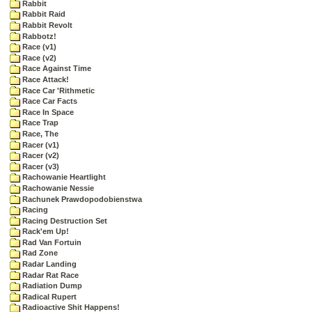
Rabbit
Rabbit Raid
Rabbit Revolt
Rabbotz!
Race (v1)
Race (v2)
Race Against Time
Race Attack!
Race Car 'Rithmetic
Race Car Facts
Race In Space
Race Trap
Race, The
Racer (v1)
Racer (v2)
Racer (v3)
Rachowanie Heartlight
Rachowanie Nessie
Rachunek Prawdopodobienstwa
Racing
Racing Destruction Set
Rack'em Up!
Rad Van Fortuin
Rad Zone
Radar Landing
Radar Rat Race
Radiation Dump
Radical Rupert
Radioactive Shit Happens!