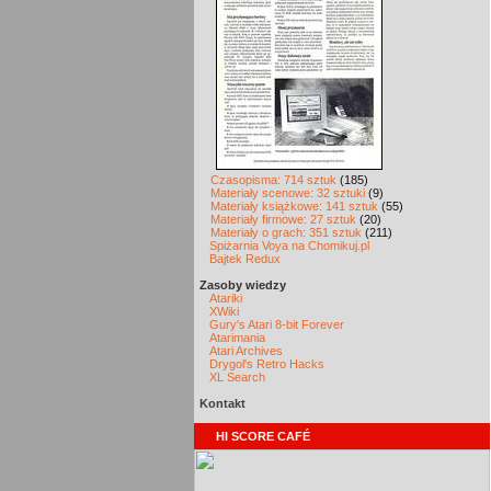
Czasopisma: 714 sztuk
(185)
Materiały scenowe: 32 sztuki
(9)
Materiały książkowe: 141 sztuk
(55)
Materiały firmowe: 27 sztuk
(20)
Materiały o grach: 351 sztuk
(211)
Spiżarnia Voya na Chomikuj.pl
Bajtek Redux
Zasoby wiedzy
Atariki
XWiki
Gury's Atari 8-bit Forever
Atarimania
Atari Archives
Drygol's Retro Hacks
XL Search
Kontakt
HI SCORE CAFÉ