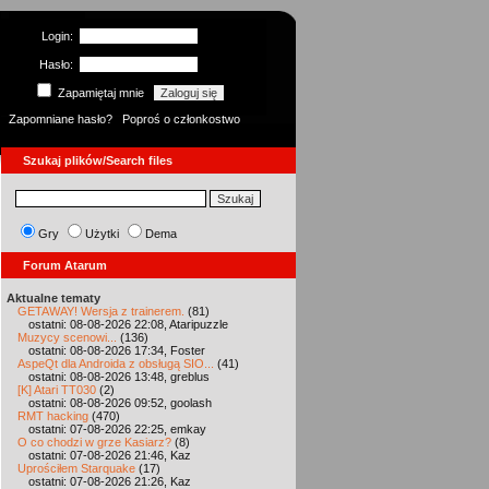
Login:
Hasło:
Zapamiętaj mnie
Zapomniane hasło?
Poproś o członkostwo
Szukaj plików/Search files
Gry
Użytki
Dema
Forum Atarum
Aktualne tematy
GETAWAY! Wersja z trainerem.
(81)
ostatni: 08-08-2026 22:08, Ataripuzzle
Muzycy scenowi...
(136)
ostatni: 08-08-2026 17:34, Foster
AspeQt dla Androida z obsługą SIO...
(41)
ostatni: 08-08-2026 13:48, greblus
[K] Atari TT030
(2)
ostatni: 08-08-2026 09:52, goolash
RMT hacking
(470)
ostatni: 07-08-2026 22:25, emkay
O co chodzi w grze Kasiarz?
(8)
ostatni: 07-08-2026 21:46, Kaz
Uprościłem Starquake
(17)
ostatni: 07-08-2026 21:26, Kaz