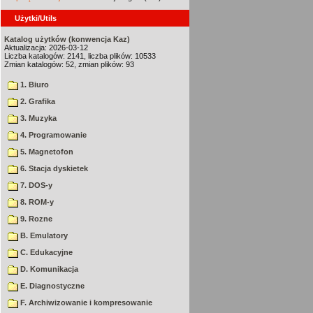
Użytki/Utils
Katalog użytków (konwencja Kaz)
Aktualizacja: 2026-03-12
Liczba katalogów: 2141, liczba plików: 10533
Zmian katalogów: 52, zmian plików: 93
1. Biuro
2. Grafika
3. Muzyka
4. Programowanie
5. Magnetofon
6. Stacja dyskietek
7. DOS-y
8. ROM-y
9. Rozne
B. Emulatory
C. Edukacyjne
D. Komunikacja
E. Diagnostyczne
F. Archiwizowanie i kompresowanie