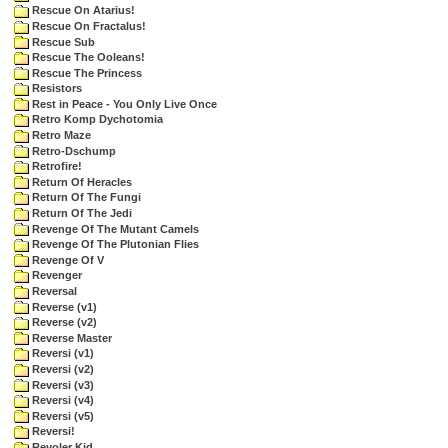
Rescue On Atarius!
Rescue On Fractalus!
Rescue Sub
Rescue The Ooleans!
Rescue The Princess
Resistors
Rest in Peace - You Only Live Once
Retro Komp Dychotomia
Retro Maze
Retro-Dschump
Retrofire!
Return Of Heracles
Return Of The Fungi
Return Of The Jedi
Revenge Of The Mutant Camels
Revenge Of The Plutonian Flies
Revenge Of V
Revenger
Reversal
Reverse (v1)
Reverse (v2)
Reverse Master
Reversi (v1)
Reversi (v2)
Reversi (v3)
Reversi (v4)
Reversi (v5)
Reversi!
Revoler Kid