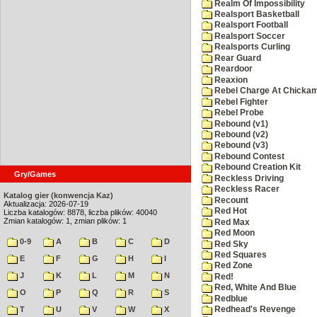
Realm Of Impossibility
Realsport Basketball
Realsport Football
Realsport Soccer
Realsports Curling
Rear Guard
Reardoor
Reaxion
Rebel Charge At Chicka
Rebel Fighter
Rebel Probe
Rebound (v1)
Rebound (v2)
Rebound (v3)
Rebound Contest
Rebound Creation Kit
Gry/Games
Reckless Driving
Reckless Racer
Katalog gier (konwencja Kaz)
Recount
Aktualizacja: 2026-07-19
Red Hot
Liczba katalogów: 8878, liczba plików: 40040
Zmian katalogów: 1, zmian plików: 1
Red Max
Red Moon
0-9
A
B
C
D
Red Sky
Red Squares
E
F
G
H
I
Red Zone
J
K
L
M
N
Red!
Red, White And Blue
O
P
Q
R
S
Redblue
T
U
V
W
X
Redhead's Revenge