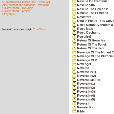
Rescue On Fractalus!
Organizowanie imprez Atari - dyskusja
Atari demoscene database - dyskusja
Rescue Sub
Colony Mobile - dyskusja
Rescue The Ooleans!
Colony Mobile - projekt
Rescue The Princess
Statystyki
Resistors
Rest in Peace - You Only
Retro Komp Dychotomia
Retro Maze
Nowinki
tworzone dzięki
CuteNews
Retro-Dschump
Retrofire!
Return Of Heracles
Return Of The Fungi
Return Of The Jedi
Revenge Of The Mutant 
Revenge Of The Plutonian
Revenge Of V
Revenger
Reversal
Reverse (v1)
Reverse (v2)
Reverse Master
Reversi (v1)
Reversi (v2)
Reversi (v3)
Reversi (v4)
Reversi (v5)
Reversi!
Revoler Kid
Ribbit!