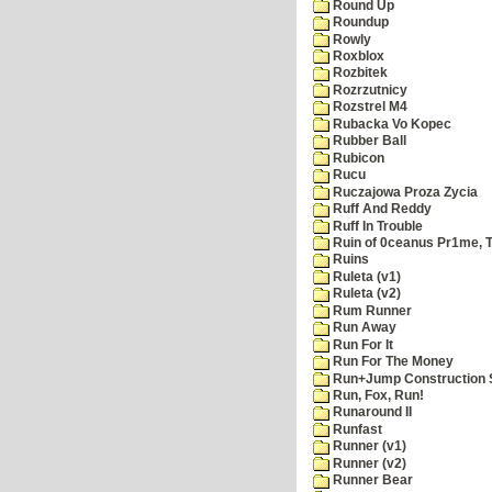
Round Up
Roundup
Rowly
Roxblox
Rozbitek
Rozrzutnicy
Rozstrel M4
Rubacka Vo Kopec
Rubber Ball
Rubicon
Rucu
Ruczajowa Proza Zycia
Ruff And Reddy
Ruff In Trouble
Ruin of 0ceanus Pr1me, 
Ruins
Ruleta (v1)
Ruleta (v2)
Rum Runner
Run Away
Run For It
Run For The Money
Run+Jump Construction S
Run, Fox, Run!
Runaround II
Runfast
Runner (v1)
Runner (v2)
Runner Bear