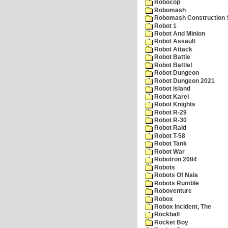
Robocop
Robomash
Robomash Construction 
Robot 1
Robot And Minion
Robot Assault
Robot Attack
Robot Battle
Robot Battle!
Robot Dungeon
Robot Dungeon 2021
Robot Island
Robot Karel
Robot Knights
Robot R-29
Robot R-30
Robot Raid
Robot T-58
Robot Tank
Robot War
Robotron 2084
Robots
Robots Of Nala
Robots Rumble
Roboventure
Robox
Robox Incident, The
Rockball
Rocket Boy