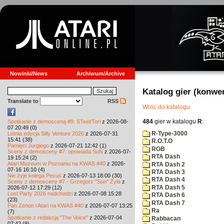
Nowinki/News
Archiwum/Archive
Katalog gier (konwe
Translate to
RSS
Wróc do katalogu
484
gier w katalogu
R
:
Spotkanie z demosceną #9: STeel/Tori
z 2026-08-
07 20:49 (0)
R-Type-3000
Letnia edycja Silly Venture 2026
z 2026-07-31
15:41 (38)
R.O.T.O
Pamięci Jurgiego
z 2026-07-21 12:42 (1)
RGB
Sceny z demosceny #7: opowiada SuN
z 2026-07-
RTA Dash
19 15:24 (2)
Atari Muzeum w Poznaniu na KWAS #40
z 2026-
RTA Dash 2
07-16 16:10 (4)
RTA Dash 3
Nie żyje kolega Pecuś
z 2026-07-13 18:00 (30)
RTA Dash 4
Sceny z demosceny #7 - Grzegorz "Sun" Żyła
z
RTA Dash 5
2026-07-12 17:29 (12)
Lost Party 2026 nadchodzi
z 2026-07-08 15:28
RTA Dash 6
(23)
RTA Dash 7
Pan Zenon i Atari na KWAS #40
z 2026-07-07 13:25
Ra
(7)
Spotkanie z redakcją "The Voice"
z 2026-07-04
Rabbacan
07:42 (9)