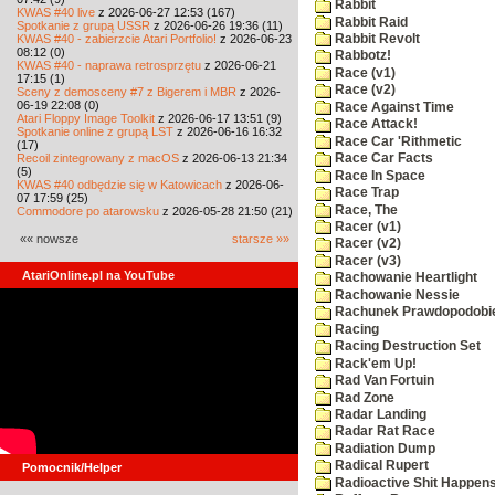
Rabbit
KWAS #40 live
z 2026-06-27 12:53 (167)
Rabbit Raid
Spotkanie z grupą USSR
z 2026-06-26 19:36 (11)
KWAS #40 - zabierzcie Atari Portfolio!
z 2026-06-23
Rabbit Revolt
08:12 (0)
Rabbotz!
KWAS #40 - naprawa retrosprzętu
z 2026-06-21
Race (v1)
17:15 (1)
Race (v2)
Sceny z demosceny #7 z Bigerem i MBR
z 2026-
06-19 22:08 (0)
Race Against Time
Atari Floppy Image Toolkit
z 2026-06-17 13:51 (9)
Race Attack!
Spotkanie online z grupą LST
z 2026-06-16 16:32
Race Car 'Rithmetic
(17)
Recoil zintegrowany z macOS
z 2026-06-13 21:34
Race Car Facts
(5)
Race In Space
KWAS #40 odbędzie się w Katowicach
z 2026-06-
Race Trap
07 17:59 (25)
Race, The
Commodore po atarowsku
z 2026-05-28 21:50 (21)
Racer (v1)
«« nowsze
starsze »»
Racer (v2)
Racer (v3)
AtariOnline.pl na YouTube
Rachowanie Heartlight
Rachowanie Nessie
Rachunek Prawdopodobi
Racing
Racing Destruction Set
Rack'em Up!
Rad Van Fortuin
Rad Zone
Radar Landing
Radar Rat Race
Radiation Dump
Radical Rupert
Pomocnik/Helper
Radioactive Shit Happens