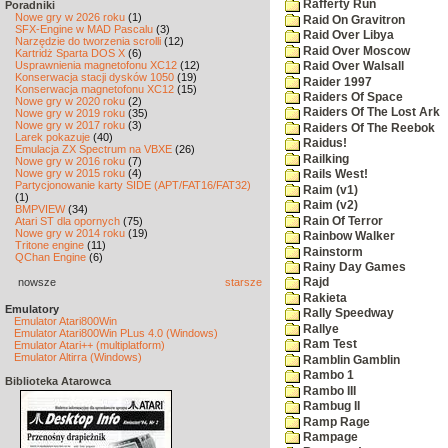
Rafferty Run
Poradniki
Nowe gry w 2026 roku
(1)
Raid On Gravitron
SFX-Engine w MAD Pascalu
(3)
Raid Over Libya
Narzędzie do tworzenia scrolli
(12)
Raid Over Moscow
Kartridż Sparta DOS X
(6)
Usprawnienia magnetofonu XC12
(12)
Raid Over Walsall
Konserwacja stacji dysków 1050
(19)
Raider 1997
Konserwacja magnetofonu XC12
(15)
Raiders Of Space
Nowe gry w 2020 roku
(2)
Raiders Of The Lost Ark
Nowe gry w 2019 roku
(35)
Nowe gry w 2017 roku
(3)
Raiders Of The Reebok
Larek pokazuje
(40)
Raidus!
Emulacja ZX Spectrum na VBXE
(26)
Railking
Nowe gry w 2016 roku
(7)
Nowe gry w 2015 roku
(4)
Rails West!
Partycjonowanie karty SIDE (APT/FAT16/FAT32)
Raim (v1)
(1)
Raim (v2)
BMPVIEW
(34)
Rain Of Terror
Atari ST dla opornych
(75)
Nowe gry w 2014 roku
(19)
Rainbow Walker
Tritone engine
(11)
Rainstorm
QChan Engine
(6)
Rainy Day Games
nowsze
starsze
Rajd
Rakieta
Emulatory
Rally Speedway
Emulator Atari800Win
Rallye
Emulator Atari800Win PLus 4.0 (Windows)
Ram Test
Emulator Atari++ (multiplatform)
Emulator Altirra (Windows)
Ramblin Gamblin
Rambo 1
Biblioteka Atarowca
Rambo III
Rambug II
Ramp Rage
Rampage