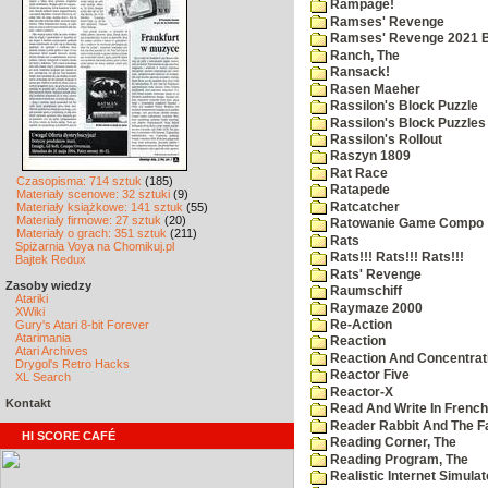
Rampage!
Ramses' Revenge
Ramses' Revenge 2021 
Ranch, The
Ransack!
Rasen Maeher
Rassilon's Block Puzzle
Rassilon's Block Puzzles
Rassilon's Rollout
Raszyn 1809
Rat Race
Czasopisma: 714 sztuk
(185)
Ratapede
Materiały scenowe: 32 sztuki
(9)
Ratcatcher
Materiały książkowe: 141 sztuk
(55)
Materiały firmowe: 27 sztuk
(20)
Ratowanie Game Compo
Materiały o grach: 351 sztuk
(211)
Rats
Spiżarnia Voya na Chomikuj.pl
Rats!!! Rats!!! Rats!!!
Bajtek Redux
Rats' Revenge
Zasoby wiedzy
Raumschiff
Atariki
Raymaze 2000
XWiki
Gury's Atari 8-bit Forever
Re-Action
Atarimania
Reaction
Atari Archives
Reaction And Concentrati
Drygol's Retro Hacks
Reactor Five
XL Search
Reactor-X
Kontakt
Read And Write In French
Reader Rabbit And The F
HI SCORE CAFÉ
Reading Corner, The
Reading Program, The
Realistic Internet Simulat