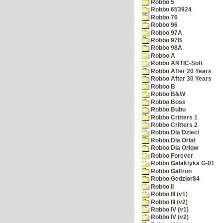
Robbo 5
Robbo 653924
Robbo 76
Robbo 96
Robbo 97A
Robbo 97B
Robbo 98A
Robbo A
Robbo ANTIC-Soft
Robbo After 20 Years
Robbo After 30 Years
Robbo B
Robbo B&W
Robbo Boss
Robbo Bubu
Robbo Critters 1
Robbo Critters 2
Robbo Dla Dzieci
Robbo Dla Orlat
Robbo Dla Orlow
Robbo Forever
Robbo Galaktyka G-01
Robbo Galtron
Robbo Gedzior84
Robbo II
Robbo III (v1)
Robbo III (v2)
Robbo IV (v1)
Robbo IV (v2)