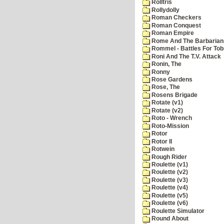
Rolltris
Rollydolly
Roman Checkers
Roman Conquest
Roman Empire
Rome And The Barbarian
Rommel - Battles For Tob
Roni And The T.V. Attack
Ronin, The
Ronny
Rose Gardens
Rose, The
Rosens Brigade
Rotate (v1)
Rotate (v2)
Roto - Wrench
Roto-Mission
Rotor
Rotor II
Rotwein
Rough Rider
Roulette (v1)
Roulette (v2)
Roulette (v3)
Roulette (v4)
Roulette (v5)
Roulette (v6)
Roulette Simulator
Round About