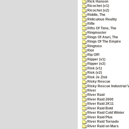
Rick Hanson
Ricochet (v1)
Ricochet (v2)
Riddle, The
Ridiculous Reality
Rifle
Rifts Of Time, The
Ringmaster
Rings Of Atari, The
Rings Of The Empire
Ringtoss
Riot
Rip Off!
Ripper (v1)
Ripper (v2)
Risk (v1)
Risk (v2)
Risk Je Zisk
Risky Rescue
Risky Rescue Industrial 
River
River Raid
River Raid 2600
River Raid 2K11
River Raid Bold
River Raid Cold Winter
River Raid Plus
River Raid Tornado
River Raid on Mars