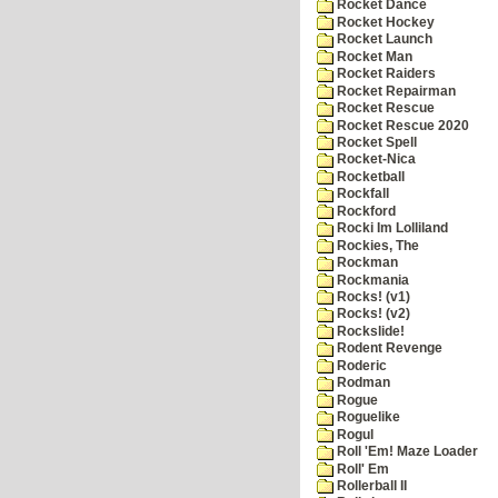
Rocket Dance
Rocket Hockey
Rocket Launch
Rocket Man
Rocket Raiders
Rocket Repairman
Rocket Rescue
Rocket Rescue 2020
Rocket Spell
Rocket-Nica
Rocketball
Rockfall
Rockford
Rocki Im Lolliland
Rockies, The
Rockman
Rockmania
Rocks! (v1)
Rocks! (v2)
Rockslide!
Rodent Revenge
Roderic
Rodman
Rogue
Roguelike
Rogul
Roll 'Em! Maze Loader
Roll' Em
Rollerball II