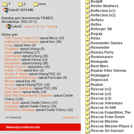
Redpill
Y
Z
inne
Reefer Madness
Całość 3074 MB
Reflection (v1)
Reflection (v2)
Katalog gier (konwencja TOSEC)
Refleks
Aktualizacja: 2021-07-11
Reflex
Całość
,
md5
sha
(
7-Zip
,
TUGZip
)
Reforger '88
Reguly
Opisy gier
"Old Towers" (Atari ST)
opisał Misza (19)
Relax
Submarine Commander
opisał Kaz (36)
Remainder Games
Frogs
opisał Xeen (0)
Remember
Choplifter!
opisał Urborg (0)
Remiza Party
Joust
opisał Urborg (17)
Commando
opisał Urborg (35)
Renaissance
Mario Bros
opisał Urborg (13)
Renegade
Xenophobe
opisał Urborg (36)
Rent Wars
Robbo Forever
opisał tbxx (16)
Kolony 2106
opisał tbxx (3)
Repeat After Simona
Archon II: Adept
opisał Urborg/TDC (9)
Replugged
Spitfire Ace/Hellcat Ace
opisał Farscape (9)
Repossed
Wyspa
opisał Kaz (9)
Repton
Archon
opisał Urborg/TDC (16)
The Last Starfighter
opisał TDC (30)
Rescue (v1)
Dwie Wieże
opisał Muffy (19)
Rescue (v2)
Basil The Great Mouse Detective
opisał Charlie
Rescue (v3)
Cherry (125)
Inny Świat
opisał Charlie Cherry (17)
Rescue Adventure
Inspektor
opisał Charlie Cherry (19)
Rescue At 94K
Grand Prix Simulator
opisał Charlie Cherry (16)
Rescue Expedition, The
Rescue From Doom
«« nowsze
starsze »»
Rescue Mission
Rescue Mission Phase 2
Wewnętrzne/Internals
Rescue On Atarius!