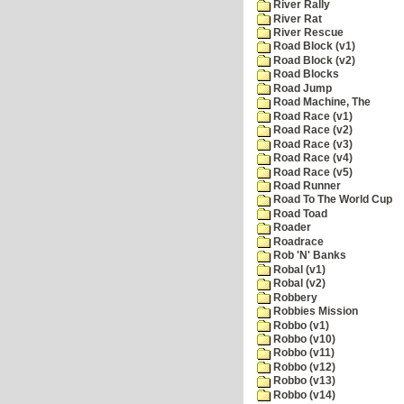
River Rally
River Rat
River Rescue
Road Block (v1)
Road Block (v2)
Road Blocks
Road Jump
Road Machine, The
Road Race (v1)
Road Race (v2)
Road Race (v3)
Road Race (v4)
Road Race (v5)
Road Runner
Road To The World Cup
Road Toad
Roader
Roadrace
Rob 'N' Banks
Robal (v1)
Robal (v2)
Robbery
Robbies Mission
Robbo (v1)
Robbo (v10)
Robbo (v11)
Robbo (v12)
Robbo (v13)
Robbo (v14)