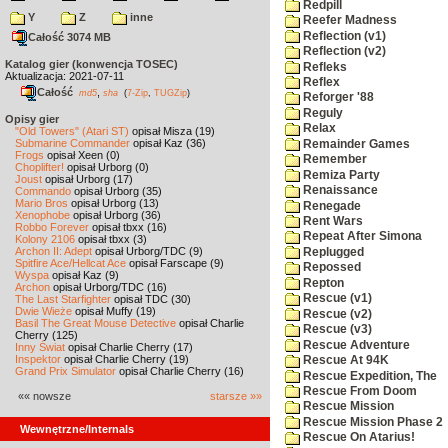
Redpill
Y
Z
inne
Reefer Madness
Reflection (v1)
Całość 3074 MB
Reflection (v2)
Katalog gier (konwencja TOSEC)
Refleks
Aktualizacja: 2021-07-11
Reflex
Całość
,
md5
sha
(
7-Zip
,
TUGZip
)
Reforger '88
Reguly
Opisy gier
Relax
"Old Towers" (Atari ST)
opisał Misza (19)
Submarine Commander
opisał Kaz (36)
Remainder Games
Frogs
opisał Xeen (0)
Remember
Choplifter!
opisał Urborg (0)
Remiza Party
Joust
opisał Urborg (17)
Renaissance
Commando
opisał Urborg (35)
Mario Bros
opisał Urborg (13)
Renegade
Xenophobe
opisał Urborg (36)
Rent Wars
Robbo Forever
opisał tbxx (16)
Repeat After Simona
Kolony 2106
opisał tbxx (3)
Archon II: Adept
opisał Urborg/TDC (9)
Replugged
Spitfire Ace/Hellcat Ace
opisał Farscape (9)
Repossed
Wyspa
opisał Kaz (9)
Repton
Archon
opisał Urborg/TDC (16)
Rescue (v1)
The Last Starfighter
opisał TDC (30)
Dwie Wieże
opisał Muffy (19)
Rescue (v2)
Basil The Great Mouse Detective
opisał Charlie
Rescue (v3)
Cherry (125)
Rescue Adventure
Inny Świat
opisał Charlie Cherry (17)
Inspektor
opisał Charlie Cherry (19)
Rescue At 94K
Grand Prix Simulator
opisał Charlie Cherry (16)
Rescue Expedition, The
Rescue From Doom
«« nowsze
starsze »»
Rescue Mission
Rescue Mission Phase 2
Wewnętrzne/Internals
Rescue On Atarius!