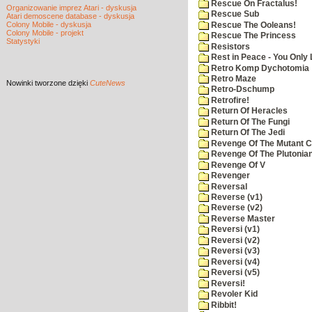
Rescue On Fractalus!
Organizowanie imprez Atari - dyskusja
Rescue Sub
Atari demoscene database - dyskusja
Colony Mobile - dyskusja
Rescue The Ooleans!
Colony Mobile - projekt
Rescue The Princess
Statystyki
Resistors
Rest in Peace - You Only
Retro Komp Dychotomia
Retro Maze
Nowinki
tworzone dzięki
CuteNews
Retro-Dschump
Retrofire!
Return Of Heracles
Return Of The Fungi
Return Of The Jedi
Revenge Of The Mutant 
Revenge Of The Plutonian
Revenge Of V
Revenger
Reversal
Reverse (v1)
Reverse (v2)
Reverse Master
Reversi (v1)
Reversi (v2)
Reversi (v3)
Reversi (v4)
Reversi (v5)
Reversi!
Revoler Kid
Ribbit!