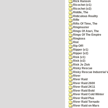
Rick Hanson
Ricochet (v1)
Ricochet (v2)
Riddle, The
Ridiculous Reality
Rifle
Rifts Of Time, The
Ringmaster
Rings Of Atari, The
Rings Of The Empire
Ringtoss
Riot
Rip Off!
Ripper (v1)
Ripper (v2)
Risk (v1)
Risk (v2)
Risk Je Zisk
Risky Rescue
Risky Rescue Industrial 
River
River Raid
River Raid 2600
River Raid 2K11
River Raid Bold
River Raid Cold Winter
River Raid Plus
River Raid Tornado
River Raid on Mars