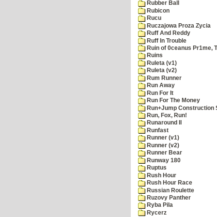
Rubber Ball
Rubicon
Rucu
Ruczajowa Proza Zycia
Ruff And Reddy
Ruff In Trouble
Ruin of 0ceanus Pr1me, 
Ruins
Ruleta (v1)
Ruleta (v2)
Rum Runner
Run Away
Run For It
Run For The Money
Run+Jump Construction S
Run, Fox, Run!
Runaround II
Runfast
Runner (v1)
Runner (v2)
Runner Bear
Runway 180
Ruptus
Rush Hour
Rush Hour Race
Russian Roulette
Ruzovy Panther
Ryba Pila
Rycerz