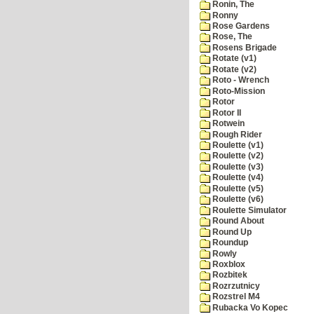
Ronin, The
Ronny
Rose Gardens
Rose, The
Rosens Brigade
Rotate (v1)
Rotate (v2)
Roto - Wrench
Roto-Mission
Rotor
Rotor II
Rotwein
Rough Rider
Roulette (v1)
Roulette (v2)
Roulette (v3)
Roulette (v4)
Roulette (v5)
Roulette (v6)
Roulette Simulator
Round About
Round Up
Roundup
Rowly
Roxblox
Rozbitek
Rozrzutnicy
Rozstrel M4
Rubacka Vo Kopec