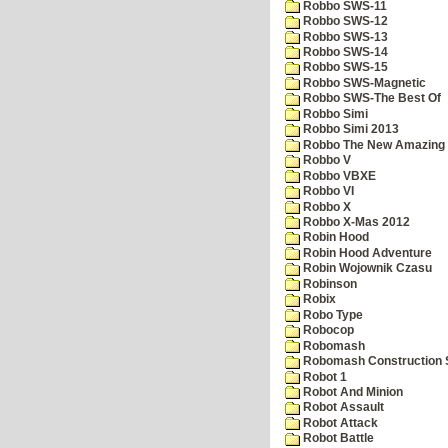
Robbo SWS-11
Robbo SWS-12
Robbo SWS-13
Robbo SWS-14
Robbo SWS-15
Robbo SWS-Magnetic
Robbo SWS-The Best Of
Robbo Simi
Robbo Simi 2013
Robbo The New Amazing A
Robbo V
Robbo VBXE
Robbo VI
Robbo X
Robbo X-Mas 2012
Robin Hood
Robin Hood Adventure
Robin Wojownik Czasu
Robinson
Robix
Robo Type
Robocop
Robomash
Robomash Construction 
Robot 1
Robot And Minion
Robot Assault
Robot Attack
Robot Battle