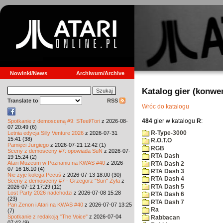
Nowinki/News
Archiwum/Archive
Katalog gier (konwe
Translate to
RSS
Wróc do katalogu
484
gier w katalogu
R
:
Spotkanie z demosceną #9: STeel/Tori
z 2026-08-
07 20:49 (6)
R-Type-3000
Letnia edycja Silly Venture 2026
z 2026-07-31
15:41 (38)
R.O.T.O
Pamięci Jurgiego
z 2026-07-21 12:42 (1)
RGB
Sceny z demosceny #7: opowiada SuN
z 2026-07-
RTA Dash
19 15:24 (2)
Atari Muzeum w Poznaniu na KWAS #40
z 2026-
RTA Dash 2
07-16 16:10 (4)
RTA Dash 3
Nie żyje kolega Pecuś
z 2026-07-13 18:00 (30)
RTA Dash 4
Sceny z demosceny #7 - Grzegorz "Sun" Żyła
z
RTA Dash 5
2026-07-12 17:29 (12)
Lost Party 2026 nadchodzi
z 2026-07-08 15:28
RTA Dash 6
(23)
RTA Dash 7
Pan Zenon i Atari na KWAS #40
z 2026-07-07 13:25
Ra
(7)
Spotkanie z redakcją "The Voice"
z 2026-07-04
Rabbacan
07:42 (9)