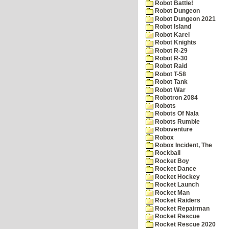
Robot Battle!
Robot Dungeon
Robot Dungeon 2021
Robot Island
Robot Karel
Robot Knights
Robot R-29
Robot R-30
Robot Raid
Robot T-58
Robot Tank
Robot War
Robotron 2084
Robots
Robots Of Nala
Robots Rumble
Roboventure
Robox
Robox Incident, The
Rockball
Rocket Boy
Rocket Dance
Rocket Hockey
Rocket Launch
Rocket Man
Rocket Raiders
Rocket Repairman
Rocket Rescue
Rocket Rescue 2020