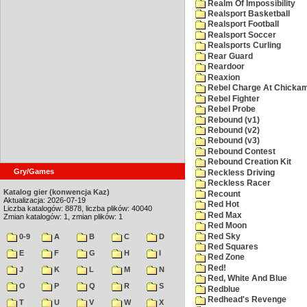
Realm Of Impossibility
Realsport Basketball
Realsport Football
Realsport Soccer
Realsports Curling
Rear Guard
Reardoor
Reaxion
Rebel Charge At Chicka
Rebel Fighter
Rebel Probe
Rebound (v1)
Rebound (v2)
Rebound (v3)
Rebound Contest
Rebound Creation Kit
Gry/Games
Reckless Driving
Reckless Racer
Katalog gier (konwencja Kaz)
Recount
Aktualizacja: 2026-07-19
Red Hot
Liczba katalogów: 8878, liczba plików: 40040
Red Max
Zmian katalogów: 1, zmian plików: 1
Red Moon
Red Sky
0-9
A
B
C
D
Red Squares
E
F
G
H
I
Red Zone
Red!
J
K
L
M
N
Red, White And Blue
O
P
Q
R
S
Redblue
Redhead's Revenge
T
U
V
W
X