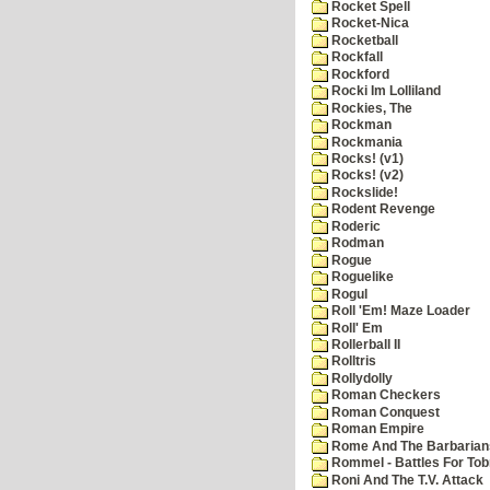
Rocket Spell
Rocket-Nica
Rocketball
Rockfall
Rockford
Rocki Im Lolliland
Rockies, The
Rockman
Rockmania
Rocks! (v1)
Rocks! (v2)
Rockslide!
Rodent Revenge
Roderic
Rodman
Rogue
Roguelike
Rogul
Roll 'Em! Maze Loader
Roll' Em
Rollerball II
Rolltris
Rollydolly
Roman Checkers
Roman Conquest
Roman Empire
Rome And The Barbarian
Rommel - Battles For Tob
Roni And The T.V. Attack