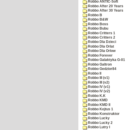
Robbo ANTIC-Soft
Robbo After 20 Years
Robbo After 30 Years
Robbo B
Robbo B&W
Robbo Boss
Robbo Bubu
Robbo Critters 1
Robbo Critters 2
Robbo Dla Dzieci
Robbo Dla Orlat
Robbo Dla Orlow
Robbo Forever
Robbo Galaktyka G-01
Robbo Galtron
Robbo Gedzior84
Robbo II
Robbo III (v1)
Robbo III (v2)
Robbo IV (v1)
Robbo IV (v2)
Robbo K.K
Robbo KMD
Robbo KMD II
Robbo Kejtus 1
Robbo Konstruktor
Robbo Lucky
Robbo Lucky 2
Robbo Lutry I