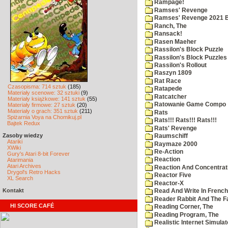
Rampage!
Ramses' Revenge
Ramses' Revenge 2021 
Ranch, The
Ransack!
Rasen Maeher
Rassilon's Block Puzzle
Rassilon's Block Puzzles
Rassilon's Rollout
Raszyn 1809
Rat Race
Czasopisma: 714 sztuk
(185)
Ratapede
Materiały scenowe: 32 sztuki
(9)
Ratcatcher
Materiały książkowe: 141 sztuk
(55)
Ratowanie Game Compo
Materiały firmowe: 27 sztuk
(20)
Materiały o grach: 351 sztuk
(211)
Rats
Spiżarnia Voya na Chomikuj.pl
Rats!!! Rats!!! Rats!!!
Bajtek Redux
Rats' Revenge
Zasoby wiedzy
Raumschiff
Atariki
Raymaze 2000
XWiki
Re-Action
Gury's Atari 8-bit Forever
Reaction
Atarimania
Atari Archives
Reaction And Concentrati
Drygol's Retro Hacks
Reactor Five
XL Search
Reactor-X
Kontakt
Read And Write In French
Reader Rabbit And The F
HI SCORE CAFÉ
Reading Corner, The
Reading Program, The
Realistic Internet Simulat