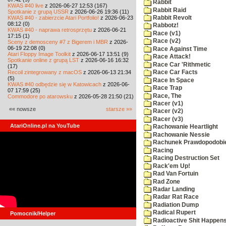
Rabbit
KWAS #40 live
z 2026-06-27 12:53 (167)
Rabbit Raid
Spotkanie z grupą USSR
z 2026-06-26 19:36 (11)
KWAS #40 - zabierzcie Atari Portfolio!
z 2026-06-23
Rabbit Revolt
08:12 (0)
Rabbotz!
KWAS #40 - naprawa retrosprzętu
z 2026-06-21
Race (v1)
17:15 (1)
Race (v2)
Sceny z demosceny #7 z Bigerem i MBR
z 2026-
06-19 22:08 (0)
Race Against Time
Atari Floppy Image Toolkit
z 2026-06-17 13:51 (9)
Race Attack!
Spotkanie online z grupą LST
z 2026-06-16 16:32
Race Car 'Rithmetic
(17)
Recoil zintegrowany z macOS
z 2026-06-13 21:34
Race Car Facts
(5)
Race In Space
KWAS #40 odbędzie się w Katowicach
z 2026-06-
Race Trap
07 17:59 (25)
Race, The
Commodore po atarowsku
z 2026-05-28 21:50 (21)
Racer (v1)
«« nowsze
starsze »»
Racer (v2)
Racer (v3)
AtariOnline.pl na YouTube
Rachowanie Heartlight
Rachowanie Nessie
Rachunek Prawdopodobi
Racing
Racing Destruction Set
Rack'em Up!
Rad Van Fortuin
Rad Zone
Radar Landing
Radar Rat Race
Radiation Dump
Radical Rupert
Pomocnik/Helper
Radioactive Shit Happens