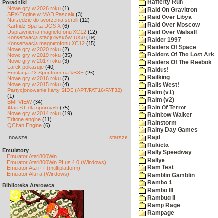
Rafferty Run
Poradniki
Nowe gry w 2026 roku
(1)
Raid On Gravitron
SFX-Engine w MAD Pascalu
(3)
Raid Over Libya
Narzędzie do tworzenia scrolli
(12)
Raid Over Moscow
Kartridż Sparta DOS X
(6)
Usprawnienia magnetofonu XC12
(12)
Raid Over Walsall
Konserwacja stacji dysków 1050
(19)
Raider 1997
Konserwacja magnetofonu XC12
(15)
Raiders Of Space
Nowe gry w 2020 roku
(2)
Raiders Of The Lost Ark
Nowe gry w 2019 roku
(35)
Nowe gry w 2017 roku
(3)
Raiders Of The Reebok
Larek pokazuje
(40)
Raidus!
Emulacja ZX Spectrum na VBXE
(26)
Railking
Nowe gry w 2016 roku
(7)
Nowe gry w 2015 roku
(4)
Rails West!
Partycjonowanie karty SIDE (APT/FAT16/FAT32)
Raim (v1)
(1)
Raim (v2)
BMPVIEW
(34)
Rain Of Terror
Atari ST dla opornych
(75)
Nowe gry w 2014 roku
(19)
Rainbow Walker
Tritone engine
(11)
Rainstorm
QChan Engine
(6)
Rainy Day Games
nowsze
starsze
Rajd
Rakieta
Emulatory
Rally Speedway
Emulator Atari800Win
Rallye
Emulator Atari800Win PLus 4.0 (Windows)
Ram Test
Emulator Atari++ (multiplatform)
Emulator Altirra (Windows)
Ramblin Gamblin
Rambo 1
Biblioteka Atarowca
Rambo III
Rambug II
Ramp Rage
Rampage