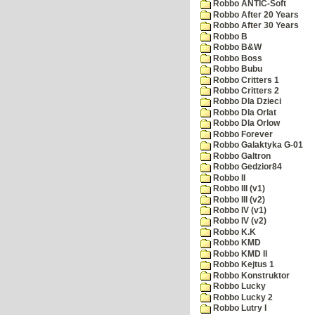
Robbo ANTIC-Soft
Robbo After 20 Years
Robbo After 30 Years
Robbo B
Robbo B&W
Robbo Boss
Robbo Bubu
Robbo Critters 1
Robbo Critters 2
Robbo Dla Dzieci
Robbo Dla Orlat
Robbo Dla Orlow
Robbo Forever
Robbo Galaktyka G-01
Robbo Galtron
Robbo Gedzior84
Robbo II
Robbo III (v1)
Robbo III (v2)
Robbo IV (v1)
Robbo IV (v2)
Robbo K.K
Robbo KMD
Robbo KMD II
Robbo Kejtus 1
Robbo Konstruktor
Robbo Lucky
Robbo Lucky 2
Robbo Lutry I