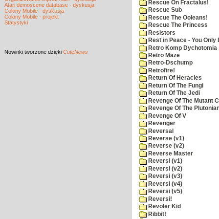
Rescue On Fractalus!
Atari demoscene database - dyskusja
Rescue Sub
Colony Mobile - dyskusja
Colony Mobile - projekt
Rescue The Ooleans!
Statystyki
Rescue The Princess
Resistors
Rest in Peace - You Only
Retro Komp Dychotomia
Nowinki
tworzone dzięki
CuteNews
Retro Maze
Retro-Dschump
Retrofire!
Return Of Heracles
Return Of The Fungi
Return Of The Jedi
Revenge Of The Mutant 
Revenge Of The Plutonian
Revenge Of V
Revenger
Reversal
Reverse (v1)
Reverse (v2)
Reverse Master
Reversi (v1)
Reversi (v2)
Reversi (v3)
Reversi (v4)
Reversi (v5)
Reversi!
Revoler Kid
Ribbit!