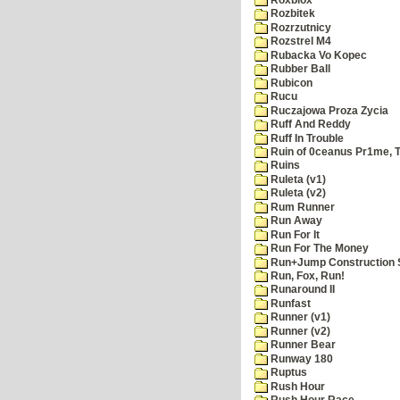
Rozbitek
Rozrzutnicy
Rozstrel M4
Rubacka Vo Kopec
Rubber Ball
Rubicon
Rucu
Ruczajowa Proza Zycia
Ruff And Reddy
Ruff In Trouble
Ruin of 0ceanus Pr1me, 
Ruins
Ruleta (v1)
Ruleta (v2)
Rum Runner
Run Away
Run For It
Run For The Money
Run+Jump Construction S
Run, Fox, Run!
Runaround II
Runfast
Runner (v1)
Runner (v2)
Runner Bear
Runway 180
Ruptus
Rush Hour