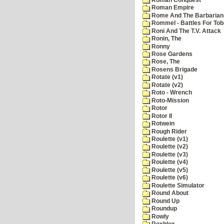
Roman Empire
Rome And The Barbarian
Rommel - Battles For Tob
Roni And The T.V. Attack
Ronin, The
Ronny
Rose Gardens
Rose, The
Rosens Brigade
Rotate (v1)
Rotate (v2)
Roto - Wrench
Roto-Mission
Rotor
Rotor II
Rotwein
Rough Rider
Roulette (v1)
Roulette (v2)
Roulette (v3)
Roulette (v4)
Roulette (v5)
Roulette (v6)
Roulette Simulator
Round About
Round Up
Roundup
Rowly
Roxblox