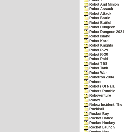
Robot And Minion
Robot Assault
Robot Attack
Robot Battle
Robot Battle!
Robot Dungeon
Robot Dungeon 2021
Robot Island
Robot Karel
Robot Knights
Robot R-29
Robot R-30
Robot Raid
Robot T-58
Robot Tank
Robot War
Robotron 2084
Robots
Robots Of Nala
Robots Rumble
Roboventure
Robox
Robox Incident, The
Rockball
Rocket Boy
Rocket Dance
Rocket Hockey
Rocket Launch
Rocket Man