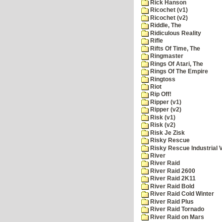
Rick Hanson
Ricochet (v1)
Ricochet (v2)
Riddle, The
Ridiculous Reality
Rifle
Rifts Of Time, The
Ringmaster
Rings Of Atari, The
Rings Of The Empire
Ringtoss
Riot
Rip Off!
Ripper (v1)
Ripper (v2)
Risk (v1)
Risk (v2)
Risk Je Zisk
Risky Rescue
Risky Rescue Industrial 
River
River Raid
River Raid 2600
River Raid 2K11
River Raid Bold
River Raid Cold Winter
River Raid Plus
River Raid Tornado
River Raid on Mars