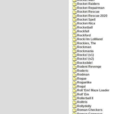
Rocket Raiders
Rocket Repairman
Rocket Rescue
Rocket Rescue 2020
Rocket Spell
Rocket-Nica
Rocketball
Rockfall
Rockford
Rocki Im Lolliland
Rockies, The
Rockman
Rockmania
Rocks! (v1)
Rocks! (v2)
Rockslide!
Rodent Revenge
Roderic
Rodman
Rogue
Roguelike
Rogul
Roll 'Em! Maze Loader
Roll' Em
Rollerball II
Rolltris
Rollydolly
Roman Checkers
Roman Conquest