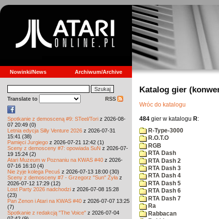
Nowinki/News
Archiwum/Archive
Katalog gier (konwe
Translate to
RSS
Wróc do katalogu
484
gier w katalogu
R
:
Spotkanie z demosceną #9: STeel/Tori
z 2026-08-
07 20:49 (0)
R-Type-3000
Letnia edycja Silly Venture 2026
z 2026-07-31
15:41 (38)
R.O.T.O
Pamięci Jurgiego
z 2026-07-21 12:42 (1)
RGB
Sceny z demosceny #7: opowiada SuN
z 2026-07-
RTA Dash
19 15:24 (2)
Atari Muzeum w Poznaniu na KWAS #40
z 2026-
RTA Dash 2
07-16 16:10 (4)
RTA Dash 3
Nie żyje kolega Pecuś
z 2026-07-13 18:00 (30)
RTA Dash 4
Sceny z demosceny #7 - Grzegorz "Sun" Żyła
z
RTA Dash 5
2026-07-12 17:29 (12)
Lost Party 2026 nadchodzi
z 2026-07-08 15:28
RTA Dash 6
(23)
RTA Dash 7
Pan Zenon i Atari na KWAS #40
z 2026-07-07 13:25
Ra
(7)
Spotkanie z redakcją "The Voice"
z 2026-07-04
Rabbacan
07:42 (9)