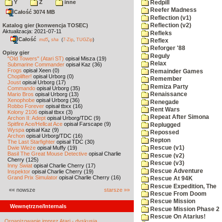
Y
Z
inne
Redpill
Reefer Madness
Całość 3074 MB
Reflection (v1)
Katalog gier (konwencja TOSEC)
Reflection (v2)
Aktualizacja: 2021-07-11
Refleks
Całość
,
md5
sha
(
7-Zip
,
TUGZip
)
Reflex
Reforger '88
Opisy gier
Reguly
"Old Towers" (Atari ST)
opisał Misza (19)
Relax
Submarine Commander
opisał Kaz (36)
Frogs
opisał Xeen (0)
Remainder Games
Choplifter!
opisał Urborg (0)
Remember
Joust
opisał Urborg (17)
Remiza Party
Commando
opisał Urborg (35)
Mario Bros
opisał Urborg (13)
Renaissance
Xenophobe
opisał Urborg (36)
Renegade
Robbo Forever
opisał tbxx (16)
Rent Wars
Kolony 2106
opisał tbxx (3)
Repeat After Simona
Archon II: Adept
opisał Urborg/TDC (9)
Spitfire Ace/Hellcat Ace
opisał Farscape (9)
Replugged
Wyspa
opisał Kaz (9)
Repossed
Archon
opisał Urborg/TDC (16)
Repton
The Last Starfighter
opisał TDC (30)
Dwie Wieże
opisał Muffy (19)
Rescue (v1)
Basil The Great Mouse Detective
opisał Charlie
Rescue (v2)
Cherry (125)
Rescue (v3)
Inny Świat
opisał Charlie Cherry (17)
Rescue Adventure
Inspektor
opisał Charlie Cherry (19)
Grand Prix Simulator
opisał Charlie Cherry (16)
Rescue At 94K
Rescue Expedition, The
«« nowsze
starsze »»
Rescue From Doom
Rescue Mission
Wewnętrzne/Internals
Rescue Mission Phase 2
Rescue On Atarius!
Organizowanie imprez Atari - dyskusja