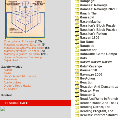
Rampage!
Ramses' Revenge
Ramses' Revenge 2021 
Ranch, The
Ransack!
Rasen Maeher
Rassilon's Block Puzzle
Rassilon's Block Puzzles
Rassilon's Rollout
Raszyn 1809
Czasopisma: 714 sztuk
(185)
Rat Race
Materiały scenowe: 32 sztuki
(9)
Ratapede
Materiały książkowe: 141 sztuk
(55)
Ratcatcher
Materiały firmowe: 27 sztuk
(20)
Materiały o grach: 351 sztuk
(211)
Ratowanie Game Compo
Spiżarnia Voya na Chomikuj.pl
Rats
Bajtek Redux
Rats!!! Rats!!! Rats!!!
Rats' Revenge
Zasoby wiedzy
Atariki
Raumschiff
XWiki
Raymaze 2000
Gury's Atari 8-bit Forever
Re-Action
Atarimania
Atari Archives
Reaction
Drygol's Retro Hacks
Reaction And Concentrati
XL Search
Reactor Five
Reactor-X
Kontakt
Read And Write In French
Reader Rabbit And The F
HI SCORE CAFÉ
Reading Corner, The
Reading Program, The
Realistic Internet Simulat