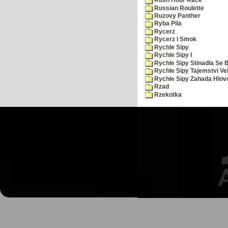
Rush Hour Race
Russian Roulette
Ruzovy Panther
Ryba Pila
Rycerz
Rycerz I Smok
Rychle Sipy
Rychle Sipy I
Rychle Sipy Stinadla Se 
Rychle Sipy Tajemstvi Ve
Rychle Sipy Zahada Hlov
Rzad
Rzekotka