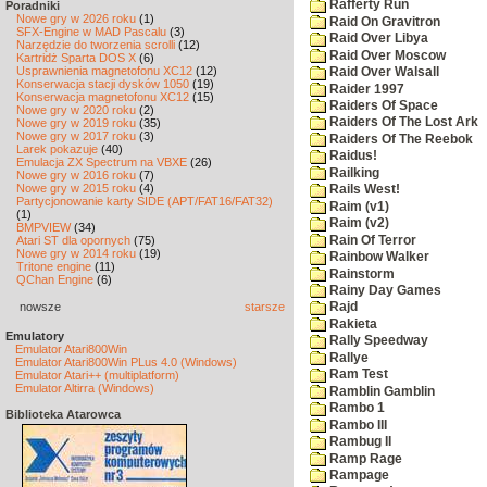
Rafferty Run
Poradniki
Nowe gry w 2026 roku
(1)
Raid On Gravitron
SFX-Engine w MAD Pascalu
(3)
Raid Over Libya
Narzędzie do tworzenia scrolli
(12)
Raid Over Moscow
Kartridż Sparta DOS X
(6)
Usprawnienia magnetofonu XC12
(12)
Raid Over Walsall
Konserwacja stacji dysków 1050
(19)
Raider 1997
Konserwacja magnetofonu XC12
(15)
Raiders Of Space
Nowe gry w 2020 roku
(2)
Raiders Of The Lost Ark
Nowe gry w 2019 roku
(35)
Nowe gry w 2017 roku
(3)
Raiders Of The Reebok
Larek pokazuje
(40)
Raidus!
Emulacja ZX Spectrum na VBXE
(26)
Railking
Nowe gry w 2016 roku
(7)
Nowe gry w 2015 roku
(4)
Rails West!
Partycjonowanie karty SIDE (APT/FAT16/FAT32)
Raim (v1)
(1)
Raim (v2)
BMPVIEW
(34)
Rain Of Terror
Atari ST dla opornych
(75)
Nowe gry w 2014 roku
(19)
Rainbow Walker
Tritone engine
(11)
Rainstorm
QChan Engine
(6)
Rainy Day Games
nowsze
starsze
Rajd
Rakieta
Emulatory
Rally Speedway
Emulator Atari800Win
Rallye
Emulator Atari800Win PLus 4.0 (Windows)
Ram Test
Emulator Atari++ (multiplatform)
Emulator Altirra (Windows)
Ramblin Gamblin
Rambo 1
Biblioteka Atarowca
Rambo III
Rambug II
Ramp Rage
Rampage