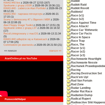
Rabbit
KWAS #40 live
z 2026-06-27 12:53 (167)
Rabbit Raid
Spotkanie z grupą USSR
z 2026-06-26 19:36 (11)
KWAS #40 - zabierzcie Atari Portfolio!
z 2026-06-23
Rabbit Revolt
08:12 (0)
Rabbotz!
KWAS #40 - naprawa retrosprzętu
z 2026-06-21
Race (v1)
17:15 (1)
Race (v2)
Sceny z demosceny #7 z Bigerem i MBR
z 2026-
06-19 22:08 (0)
Race Against Time
Atari Floppy Image Toolkit
z 2026-06-17 13:51 (9)
Race Attack!
Spotkanie online z grupą LST
z 2026-06-16 16:32
Race Car 'Rithmetic
(17)
Recoil zintegrowany z macOS
z 2026-06-13 21:34
Race Car Facts
(5)
Race In Space
KWAS #40 odbędzie się w Katowicach
z 2026-06-
Race Trap
07 17:59 (25)
Race, The
Commodore po atarowsku
z 2026-05-28 21:50 (21)
Racer (v1)
«« nowsze
starsze »»
Racer (v2)
Racer (v3)
AtariOnline.pl na YouTube
Rachowanie Heartlight
Rachowanie Nessie
Rachunek Prawdopodobi
Racing
Racing Destruction Set
Rack'em Up!
Rad Van Fortuin
Rad Zone
Radar Landing
Radar Rat Race
Radiation Dump
Radical Rupert
Pomocnik/Helper
Radioactive Shit Happens