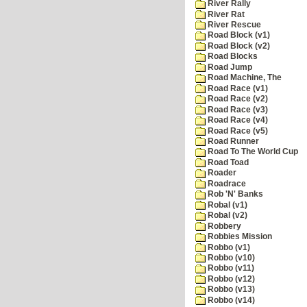
River Rally
River Rat
River Rescue
Road Block (v1)
Road Block (v2)
Road Blocks
Road Jump
Road Machine, The
Road Race (v1)
Road Race (v2)
Road Race (v3)
Road Race (v4)
Road Race (v5)
Road Runner
Road To The World Cup
Road Toad
Roader
Roadrace
Rob 'N' Banks
Robal (v1)
Robal (v2)
Robbery
Robbies Mission
Robbo (v1)
Robbo (v10)
Robbo (v11)
Robbo (v12)
Robbo (v13)
Robbo (v14)