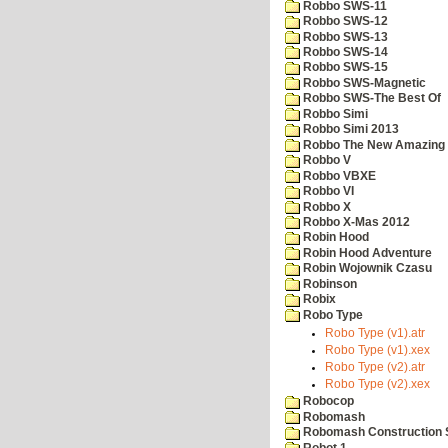
Robbo SWS-11
Robbo SWS-12
Robbo SWS-13
Robbo SWS-14
Robbo SWS-15
Robbo SWS-Magnetic
Robbo SWS-The Best Of
Robbo Simi
Robbo Simi 2013
Robbo The New Amazing A
Robbo V
Robbo VBXE
Robbo VI
Robbo X
Robbo X-Mas 2012
Robin Hood
Robin Hood Adventure
Robin Wojownik Czasu
Robinson
Robix
Robo Type
Robo Type (v1).atr
Robo Type (v1).xex
Robo Type (v2).atr
Robo Type (v2).xex
Robocop
Robomash
Robomash Construction 
Robot 1