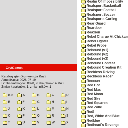
Realm Of Impossibility
Realsport Basketball
Realsport Football
Realsport Soccer
Realsports Curling
Rear Guard
Reardoor
Reaxion
Rebel Charge At Chicka
Rebel Fighter
Rebel Probe
Rebound (v1)
Rebound (v2)
Rebound (v3)
Rebound Contest
Rebound Creation Kit
Gry/Games
Reckless Driving
Katalog gier (konwencja Kaz)
Reckless Racer
Aktualizacja: 2026-07-19
Recount
Liczba katalogów: 8878, liczba plików: 40040
Red Hot
Zmian katalogów: 1, zmian plików: 1
Red Max
Red Moon
0-9
A
B
C
D
Red Sky
E
F
G
H
I
Red Squares
Red Zone
J
K
L
M
N
Red!
O
P
Q
R
S
Red, White And Blue
Redblue
T
U
V
W
X
Redhead's Revenge