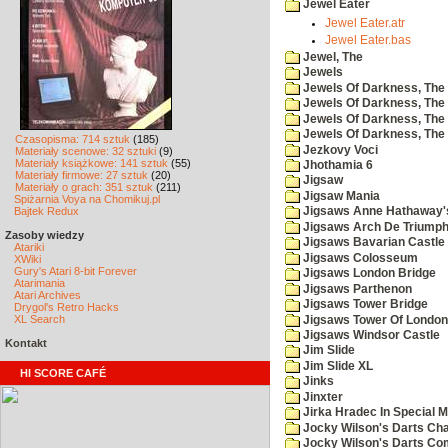
Jewel Eater
Jewel Eater.atr
Jewel Eater.bas
Jewel, The
Jewels
Jewels Of Darkness, The
Jewels Of Darkness, The 
Jewels Of Darkness, The 
Jewels Of Darkness, The
Czasopisma: 714 sztuk
(185)
Jezkovy Voci
Materiały scenowe: 32 sztuki
(9)
Materiały książkowe: 141 sztuk
(55)
Jhothamia 6
Materiały firmowe: 27 sztuk
(20)
Jigsaw
Materiały o grach: 351 sztuk
(211)
Jigsaw Mania
Spiżarnia Voya na Chomikuj.pl
Bajtek Redux
Jigsaws Anne Hathaway'
Jigsaws Arch De Triump
Zasoby wiedzy
Jigsaws Bavarian Castle
Atariki
Jigsaws Colosseum
XWiki
Gury's Atari 8-bit Forever
Jigsaws London Bridge
Atarimania
Jigsaws Parthenon
Atari Archives
Jigsaws Tower Bridge
Drygol's Retro Hacks
XL Search
Jigsaws Tower Of London
Jigsaws Windsor Castle
Kontakt
Jim Slide
Jim Slide XL
HI SCORE CAFÉ
Jinks
Jinxter
Jirka Hradec In Special M
Jocky Wilson's Darts Cha
Jocky Wilson's Darts C