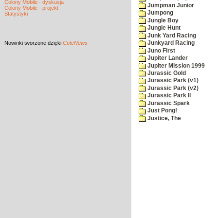
Colony Mobile - dyskusja
Jumpman Junior
Colony Mobile - projekt
Jumpong
Statystyki
Jungle Boy
Jungle Hunt
Junk Yard Racing
Nowinki
tworzone dzięki
CuteNews
Junkyard Racing
Juno First
Jupiter Lander
Jupiter Mission 1999
Jurassic Gold
Jurassic Park (v1)
Jurassic Park (v2)
Jurassic Park II
Jurassic Spark
Just Pong!
Justice, The