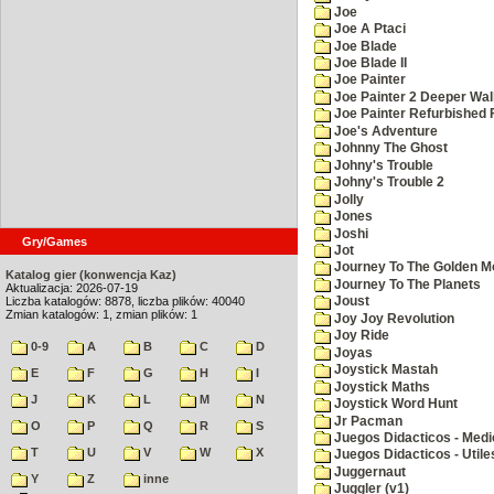
Joe
Joe A Ptaci
Joe Blade
Joe Blade II
Joe Painter
Joe Painter 2 Deeper Wal
Joe Painter Refurbished 
Joe's Adventure
Johnny The Ghost
Johny's Trouble
Johny's Trouble 2
Jolly
Jones
Joshi
Gry/Games
Jot
Journey To The Golden M
Katalog gier (konwencja Kaz)
Journey To The Planets
Aktualizacja: 2026-07-19
Liczba katalogów: 8878, liczba plików: 40040
Joust
Zmian katalogów: 1, zmian plików: 1
Joy Joy Revolution
Joy Ride
0-9
A
B
C
D
Joyas
Joystick Mastah
E
F
G
H
I
Joystick Maths
J
K
L
M
N
Joystick Word Hunt
Jr Pacman
O
P
Q
R
S
Juegos Didacticos - Medi
T
U
V
W
X
Juegos Didacticos - Utile
Juggernaut
Y
Z
inne
Juggler (v1)