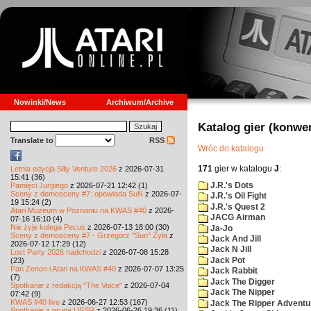
Nowinki/News
Archiwum/Archive
Katalog gier (konwe
Translate to
RSS
Wróc do katalogu
171
gier w katalogu
J
:
Letnia edycja Silly Venture 2026
z 2026-07-31
15:41 (36)
J.R.'s Dots
Pamięci Jurgiego
z 2026-07-21 12:42 (1)
Sceny z demosceny #7: opowiada SuN
z 2026-07-
J.R.'s Oil Fight
19 15:24 (2)
J.R.'s Quest 2
Atari Muzeum w Poznaniu na KWAS #40
z 2026-
JACG Airman
07-16 16:10 (4)
Nie żyje kolega Pecuś
z 2026-07-13 18:00 (30)
Ja-Jo
Sceny z demosceny #7 - Grzegorz "Sun" Żyła
z
Jack And Jill
2026-07-12 17:29 (12)
Jack N Jill
Lost Party 2026 nadchodzi
z 2026-07-08 15:28
Jack Pot
(23)
Pan Zenon i Atari na KWAS #40
z 2026-07-07 13:25
Jack Rabbit
(7)
Jack The Digger
Spotkanie z redakcją "The Voice"
z 2026-07-04
Jack The Nipper
07:42 (9)
KWAS #40 live
z 2026-06-27 12:53 (167)
Jack The Ripper Adventu
Spotkanie z grupą USSR
z 2026-06-26 19:36 (11)