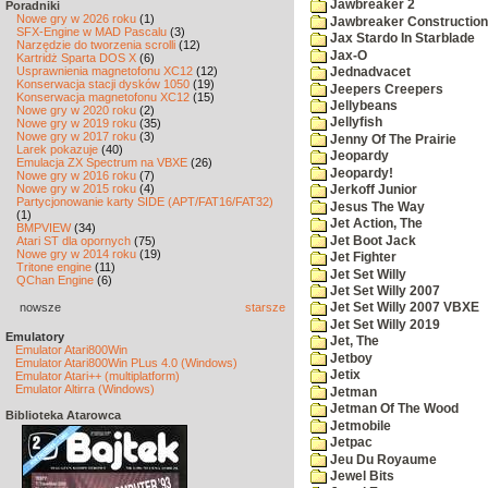
Jawbreaker 2
Poradniki
Nowe gry w 2026 roku
(1)
Jawbreaker Construction 
SFX-Engine w MAD Pascalu
(3)
Jax Stardo In Starblade
Narzędzie do tworzenia scrolli
(12)
Jax-O
Kartridż Sparta DOS X
(6)
Usprawnienia magnetofonu XC12
(12)
Jednadvacet
Konserwacja stacji dysków 1050
(19)
Jeepers Creepers
Konserwacja magnetofonu XC12
(15)
Jellybeans
Nowe gry w 2020 roku
(2)
Jellyfish
Nowe gry w 2019 roku
(35)
Nowe gry w 2017 roku
(3)
Jenny Of The Prairie
Larek pokazuje
(40)
Jeopardy
Emulacja ZX Spectrum na VBXE
(26)
Jeopardy!
Nowe gry w 2016 roku
(7)
Nowe gry w 2015 roku
(4)
Jerkoff Junior
Partycjonowanie karty SIDE (APT/FAT16/FAT32)
Jesus The Way
(1)
Jet Action, The
BMPVIEW
(34)
Jet Boot Jack
Atari ST dla opornych
(75)
Nowe gry w 2014 roku
(19)
Jet Fighter
Tritone engine
(11)
Jet Set Willy
QChan Engine
(6)
Jet Set Willy 2007
nowsze
starsze
Jet Set Willy 2007 VBXE
Jet Set Willy 2019
Emulatory
Jet, The
Emulator Atari800Win
Jetboy
Emulator Atari800Win PLus 4.0 (Windows)
Jetix
Emulator Atari++ (multiplatform)
Emulator Altirra (Windows)
Jetman
Jetman Of The Wood
Biblioteka Atarowca
Jetmobile
Jetpac
Jeu Du Royaume
Jewel Bits