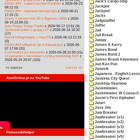
Jack's Cargo-Ship
KWAS #40 - zabierzcie Atari Portfolio!
z 2026-06-23
Jackpot
08:12 (0)
KWAS #40 - naprawa retrosprzętu
z 2026-06-21
Jackpot!
17:15 (1)
Jacks
Sceny z demosceny #7 z Bigerem i MBR
z 2026-
Jadgstaffel
06-19 22:08 (0)
Jaffar
Atari Floppy Image Toolkit
z 2026-06-17 13:51 (9)
Spotkanie online z grupą LST
z 2026-06-16 16:32
Jail
(17)
Jail Break
Recoil zintegrowany z macOS
z 2026-06-13 21:34
Jalopy
(5)
KWAS #40 odbędzie się w Katowicach
z 2026-06-
James A Kerry
07 17:59 (25)
James Bond
Commodore po atarowsku
z 2026-05-28 21:50 (21)
James Bond 2
Urządzenie z rekordowo szybką transmisją SIO!
z
James Brand Adventure
2026-05-24 20:57 (116)
Jan Ken Pon
«« nowsze
starsze »»
Janosik
Japanese - English Less
AtariOnline.pl na YouTube
Jaskinia City Quest
Jaskinia-Skarbow
Jaskiniowiec
Jaskiniowiec W Czasach I
Jason's First Alphabet
Jatari
Java Jim
Jaw Breaker
Jawbreaker (v1)
Jawbreaker (v2)
Jawbreaker (v3)
Jawbreaker (v4)
Pomocnik/Helper
Jawbreaker (v5)