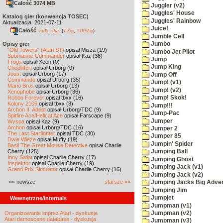
Całość 3074 MB
Juggler (v2)
Juggles' House
Katalog gier (konwencja TOSEC)
Juggles' Rainbow
Aktualizacja: 2021-07-11
Juice!
Całość
,
md5
sha
(
7-Zip
,
TUGZip
)
Jumble Cell
Opisy gier
Jumbo
"Old Towers" (Atari ST)
opisał Misza (19)
Jumbo Jet Pilot
Submarine Commander
opisał Kaz (36)
Jump
Frogs
opisał Xeen (0)
Jump King
Choplifter!
opisał Urborg (0)
Joust
opisał Urborg (17)
Jump Off
Commando
opisał Urborg (35)
Jump! (v1)
Mario Bros
opisał Urborg (13)
Jump! (v2)
Xenophobe
opisał Urborg (36)
Robbo Forever
opisał tbxx (16)
Jump! Skok!
Kolony 2106
opisał tbxx (3)
Jump!!!
Archon II: Adept
opisał Urborg/TDC (9)
Jump-Pac
Spitfire Ace/Hellcat Ace
opisał Farscape (9)
Jumper
Wyspa
opisał Kaz (9)
Archon
opisał Urborg/TDC (16)
Jumper 2
The Last Starfighter
opisał TDC (30)
Jumper 85
Dwie Wieże
opisał Muffy (19)
Jumpin' Spider
Basil The Great Mouse Detective
opisał Charlie
Cherry (125)
Jumping Ball
Inny Świat
opisał Charlie Cherry (17)
Jumping Ghost
Inspektor
opisał Charlie Cherry (19)
Jumping Jack (v1)
Grand Prix Simulator
opisał Charlie Cherry (16)
Jumping Jack (v2)
«« nowsze
starsze »»
Jumping Jacks Big Adve
Jumping Jim
Jumpjet
Wewnętrzne/Internals
Jumpman (v1)
Organizowanie imprez Atari - dyskusja
Jumpman (v2)
Atari demoscene database - dyskusja
Jumpman (v3)