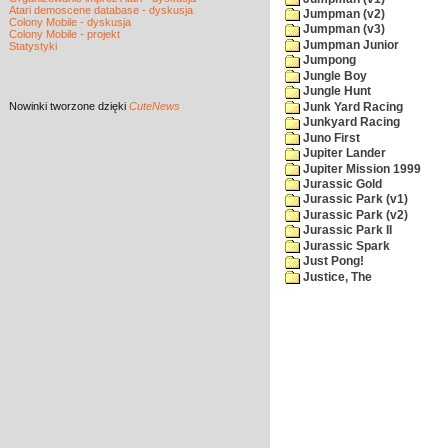
Atari demoscene database - dyskusja
Jumpman (v2)
Colony Mobile - dyskusja
Jumpman (v3)
Colony Mobile - projekt
Jumpman Junior
Statystyki
Jumpong
Jungle Boy
Jungle Hunt
Nowinki
tworzone dzięki
CuteNews
Junk Yard Racing
Junkyard Racing
Juno First
Jupiter Lander
Jupiter Mission 1999
Jurassic Gold
Jurassic Park (v1)
Jurassic Park (v2)
Jurassic Park II
Jurassic Spark
Just Pong!
Justice, The