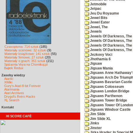
Jetmobile
Jetpac
Jeu Du Royaume
Jewel Bits
Jewel Eater
Jewel, The
Jewels
Jewels Of Darkness, The
Jewels Of Darkness, The 
Jewels Of Darkness, The 
Czasopisma: 714 sztuk
(185)
Jewels Of Darkness, The
Materiały scenowe: 32 sztuki
(9)
Materiały książkowe: 141 sztuk
(55)
Jezkovy Voci
Materiały firmowe: 27 sztuk
(20)
Jhothamia 6
Materiały o grach: 351 sztuk
(211)
Jigsaw
Spiżarnia Voya na Chomikuj.pl
Bajtek Redux
Jigsaw Mania
Jigsaws Anne Hathaway'
Zasoby wiedzy
Jigsaws Arch De Triump
Atariki
Jigsaws Bavarian Castle
XWiki
Gury's Atari 8-bit Forever
Jigsaws Colosseum
Atarimania
Jigsaws London Bridge
Atari Archives
Jigsaws Parthenon
Drygol's Retro Hacks
XL Search
Jigsaws Tower Bridge
Jigsaws Tower Of London
Kontakt
Jigsaws Windsor Castle
Jim Slide
HI SCORE CAFÉ
Jim Slide XL
Jinks
Jinxter
Jirka Hradec In Special M