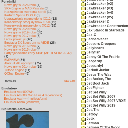
Poradniki
Jawbreaker (v2)
Nowe gry w 2026 roku
(1)
Jawbreaker (v3)
SFX-Engine w MAD Pascalu
(3)
Narzędzie do tworzenia scrolli
(12)
Jawbreaker (v4)
Kartridż Sparta DOS X
(6)
Jawbreaker (v5)
Usprawnienia magnetofonu XC12
(12)
Jawbreaker 2
Konserwacja stacji dysków 1050
(19)
Konserwacja magnetofonu XC12
(15)
Jawbreaker Construction 
Nowe gry w 2020 roku
(2)
Jax Stardo In Starblade
Nowe gry w 2019 roku
(35)
Jax-O
Nowe gry w 2017 roku
(3)
Larek pokazuje
(40)
Jednadvacet
Emulacja ZX Spectrum na VBXE
(26)
Jeepers Creepers
Nowe gry w 2016 roku
(7)
Jellybeans
Nowe gry w 2015 roku
(4)
Jellyfish
Partycjonowanie karty SIDE (APT/FAT16/FAT32)
(1)
Jenny Of The Prairie
BMPVIEW
(34)
Jeopardy
Atari ST dla opornych
(75)
Jeopardy!
Nowe gry w 2014 roku
(19)
Tritone engine
(11)
Jerkoff Junior
QChan Engine
(6)
Jesus The Way
Jet Action, The
nowsze
starsze
Jet Boot Jack
Jet Fighter
Emulatory
Emulator Atari800Win
Jet Set Willy
Emulator Atari800Win PLus 4.0 (Windows)
Jet Set Willy 2007
Emulator Atari++ (multiplatform)
Jet Set Willy 2007 VBXE
Emulator Altirra (Windows)
Jet Set Willy 2019
Biblioteka Atarowca
Jet, The
Jetboy
Jetix
Jetman
Jetman Of The Wood