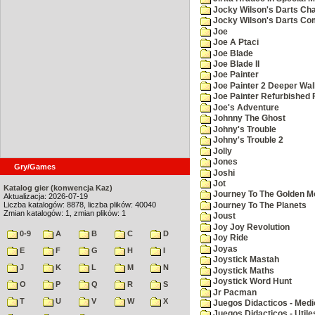
Jocky Wilson's Darts Cha
Jocky Wilson's Darts C
Joe
Joe A Ptaci
Joe Blade
Joe Blade II
Joe Painter
Joe Painter 2 Deeper Wal
Joe Painter Refurbished 
Joe's Adventure
Johnny The Ghost
Johny's Trouble
Johny's Trouble 2
Jolly
Jones
Gry/Games
Joshi
Jot
Katalog gier (konwencja Kaz)
Journey To The Golden M
Aktualizacja: 2026-07-19
Liczba katalogów: 8878, liczba plików: 40040
Journey To The Planets
Zmian katalogów: 1, zmian plików: 1
Joust
Joy Joy Revolution
0-9
A
B
C
D
Joy Ride
Joyas
E
F
G
H
I
Joystick Mastah
J
K
L
M
N
Joystick Maths
Joystick Word Hunt
O
P
Q
R
S
Jr Pacman
T
U
V
W
X
Juegos Didacticos - Medi
Juegos Didacticos - Utile