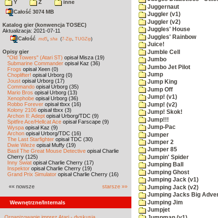
Y
Z
inne
Juggernaut
Całość 3074 MB
Juggler (v1)
Juggler (v2)
Katalog gier (konwencja TOSEC)
Juggles' House
Aktualizacja: 2021-07-11
Juggles' Rainbow
Całość
,
md5
sha
(
7-Zip
,
TUGZip
)
Juice!
Opisy gier
Jumble Cell
"Old Towers" (Atari ST)
opisał Misza (19)
Jumbo
Submarine Commander
opisał Kaz (36)
Jumbo Jet Pilot
Frogs
opisał Xeen (0)
Jump
Choplifter!
opisał Urborg (0)
Joust
opisał Urborg (17)
Jump King
Commando
opisał Urborg (35)
Jump Off
Mario Bros
opisał Urborg (13)
Jump! (v1)
Xenophobe
opisał Urborg (36)
Robbo Forever
opisał tbxx (16)
Jump! (v2)
Kolony 2106
opisał tbxx (3)
Jump! Skok!
Archon II: Adept
opisał Urborg/TDC (9)
Jump!!!
Spitfire Ace/Hellcat Ace
opisał Farscape (9)
Jump-Pac
Wyspa
opisał Kaz (9)
Archon
opisał Urborg/TDC (16)
Jumper
The Last Starfighter
opisał TDC (30)
Jumper 2
Dwie Wieże
opisał Muffy (19)
Jumper 85
Basil The Great Mouse Detective
opisał Charlie
Cherry (125)
Jumpin' Spider
Inny Świat
opisał Charlie Cherry (17)
Jumping Ball
Inspektor
opisał Charlie Cherry (19)
Jumping Ghost
Grand Prix Simulator
opisał Charlie Cherry (16)
Jumping Jack (v1)
«« nowsze
starsze »»
Jumping Jack (v2)
Jumping Jacks Big Adve
Jumping Jim
Wewnętrzne/Internals
Jumpjet
Organizowanie imprez Atari - dyskusja
Jumpman (v1)