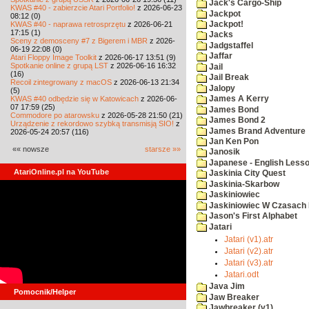
Jack's Cargo-Ship
KWAS #40 - zabierzcie Atari Portfolio!
z 2026-06-23
Jackpot
08:12 (0)
KWAS #40 - naprawa retrosprzętu
z 2026-06-21
Jackpot!
17:15 (1)
Jacks
Sceny z demosceny #7 z Bigerem i MBR
z 2026-
Jadgstaffel
06-19 22:08 (0)
Jaffar
Atari Floppy Image Toolkit
z 2026-06-17 13:51 (9)
Spotkanie online z grupą LST
z 2026-06-16 16:32
Jail
(16)
Jail Break
Recoil zintegrowany z macOS
z 2026-06-13 21:34
Jalopy
(5)
KWAS #40 odbędzie się w Katowicach
z 2026-06-
James A Kerry
07 17:59 (25)
James Bond
Commodore po atarowsku
z 2026-05-28 21:50 (21)
James Bond 2
Urządzenie z rekordowo szybką transmisją SIO!
z
James Brand Adventure
2026-05-24 20:57 (116)
Jan Ken Pon
«« nowsze
starsze »»
Janosik
Japanese - English Less
AtariOnline.pl na YouTube
Jaskinia City Quest
Jaskinia-Skarbow
Jaskiniowiec
Jaskiniowiec W Czasach I
Jason's First Alphabet
Jatari
Jatari (v1).atr
Jatari (v2).atr
Jatari (v3).atr
Jatari.odt
Java Jim
Pomocnik/Helper
Jaw Breaker
Jawbreaker (v1)