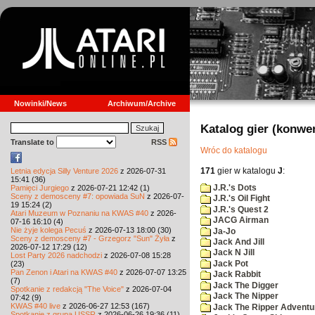
Nowinki/News
Archiwum/Archive
Katalog gier (konwe
Translate to
RSS
Wróc do katalogu
171
gier w katalogu
J
:
Letnia edycja Silly Venture 2026
z 2026-07-31
15:41 (36)
J.R.'s Dots
Pamięci Jurgiego
z 2026-07-21 12:42 (1)
Sceny z demosceny #7: opowiada SuN
z 2026-07-
J.R.'s Oil Fight
19 15:24 (2)
J.R.'s Quest 2
Atari Muzeum w Poznaniu na KWAS #40
z 2026-
JACG Airman
07-16 16:10 (4)
Nie żyje kolega Pecuś
z 2026-07-13 18:00 (30)
Ja-Jo
Sceny z demosceny #7 - Grzegorz "Sun" Żyła
z
Jack And Jill
2026-07-12 17:29 (12)
Jack N Jill
Lost Party 2026 nadchodzi
z 2026-07-08 15:28
Jack Pot
(23)
Pan Zenon i Atari na KWAS #40
z 2026-07-07 13:25
Jack Rabbit
(7)
Jack The Digger
Spotkanie z redakcją "The Voice"
z 2026-07-04
Jack The Nipper
07:42 (9)
KWAS #40 live
z 2026-06-27 12:53 (167)
Jack The Ripper Adventu
Spotkanie z grupą USSR
z 2026-06-26 19:36 (11)