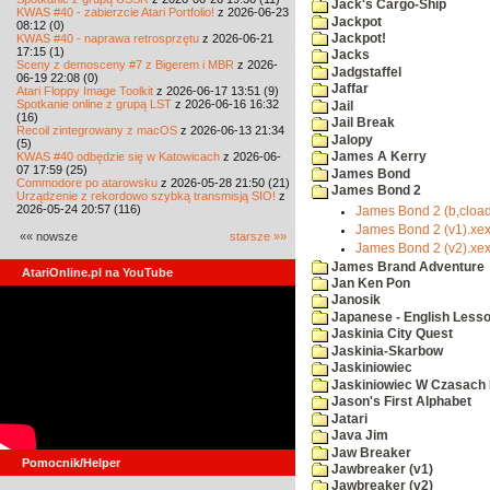
Jack's Cargo-Ship
KWAS #40 - zabierzcie Atari Portfolio!
z 2026-06-23
Jackpot
08:12 (0)
KWAS #40 - naprawa retrosprzętu
z 2026-06-21
Jackpot!
17:15 (1)
Jacks
Sceny z demosceny #7 z Bigerem i MBR
z 2026-
Jadgstaffel
06-19 22:08 (0)
Jaffar
Atari Floppy Image Toolkit
z 2026-06-17 13:51 (9)
Spotkanie online z grupą LST
z 2026-06-16 16:32
Jail
(16)
Jail Break
Recoil zintegrowany z macOS
z 2026-06-13 21:34
Jalopy
(5)
KWAS #40 odbędzie się w Katowicach
z 2026-06-
James A Kerry
07 17:59 (25)
James Bond
Commodore po atarowsku
z 2026-05-28 21:50 (21)
James Bond 2
Urządzenie z rekordowo szybką transmisją SIO!
z
2026-05-24 20:57 (116)
James Bond 2 (b,cload
James Bond 2 (v1).xe
«« nowsze
starsze »»
James Bond 2 (v2).xe
James Brand Adventure
AtariOnline.pl na YouTube
Jan Ken Pon
Janosik
Japanese - English Less
Jaskinia City Quest
Jaskinia-Skarbow
Jaskiniowiec
Jaskiniowiec W Czasach I
Jason's First Alphabet
Jatari
Java Jim
Jaw Breaker
Pomocnik/Helper
Jawbreaker (v1)
Jawbreaker (v2)