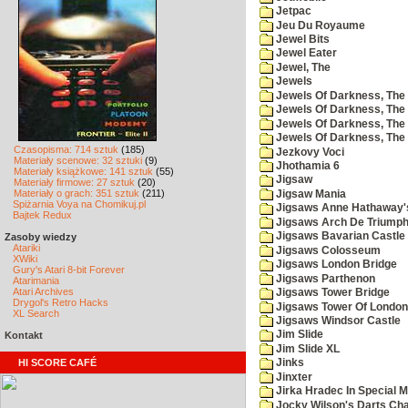
Jetpac
Jeu Du Royaume
Jewel Bits
Jewel Eater
Jewel, The
Jewels
Jewels Of Darkness, The
Jewels Of Darkness, The 
Jewels Of Darkness, The 
Jewels Of Darkness, The
Czasopisma: 714 sztuk
(185)
Jezkovy Voci
Materiały scenowe: 32 sztuki
(9)
Jhothamia 6
Materiały książkowe: 141 sztuk
(55)
Jigsaw
Materiały firmowe: 27 sztuk
(20)
Materiały o grach: 351 sztuk
(211)
Jigsaw Mania
Spiżarnia Voya na Chomikuj.pl
Jigsaws Anne Hathaway'
Bajtek Redux
Jigsaws Arch De Triump
Jigsaws Bavarian Castle
Zasoby wiedzy
Atariki
Jigsaws Colosseum
XWiki
Jigsaws London Bridge
Gury's Atari 8-bit Forever
Jigsaws Parthenon
Atarimania
Atari Archives
Jigsaws Tower Bridge
Drygol's Retro Hacks
Jigsaws Tower Of London
XL Search
Jigsaws Windsor Castle
Jim Slide
Kontakt
Jim Slide XL
HI SCORE CAFÉ
Jinks
Jinxter
Jirka Hradec In Special M
Jocky Wilson's Darts Cha