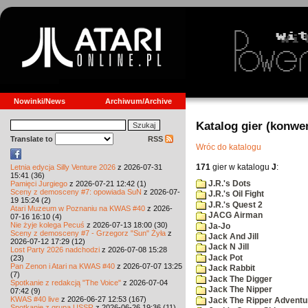
Nowinki/News
Archiwum/Archive
Katalog gier (konwe
Translate to
RSS
Wróc do katalogu
171
gier w katalogu
J
:
Letnia edycja Silly Venture 2026
z 2026-07-31
15:41 (36)
J.R.'s Dots
Pamięci Jurgiego
z 2026-07-21 12:42 (1)
Sceny z demosceny #7: opowiada SuN
z 2026-07-
J.R.'s Oil Fight
19 15:24 (2)
J.R.'s Quest 2
Atari Muzeum w Poznaniu na KWAS #40
z 2026-
JACG Airman
07-16 16:10 (4)
Nie żyje kolega Pecuś
z 2026-07-13 18:00 (30)
Ja-Jo
Sceny z demosceny #7 - Grzegorz "Sun" Żyła
z
Jack And Jill
2026-07-12 17:29 (12)
Jack N Jill
Lost Party 2026 nadchodzi
z 2026-07-08 15:28
Jack Pot
(23)
Pan Zenon i Atari na KWAS #40
z 2026-07-07 13:25
Jack Rabbit
(7)
Jack The Digger
Spotkanie z redakcją "The Voice"
z 2026-07-04
Jack The Nipper
07:42 (9)
KWAS #40 live
z 2026-06-27 12:53 (167)
Jack The Ripper Adventu
Spotkanie z grupą USSR
z 2026-06-26 19:36 (11)