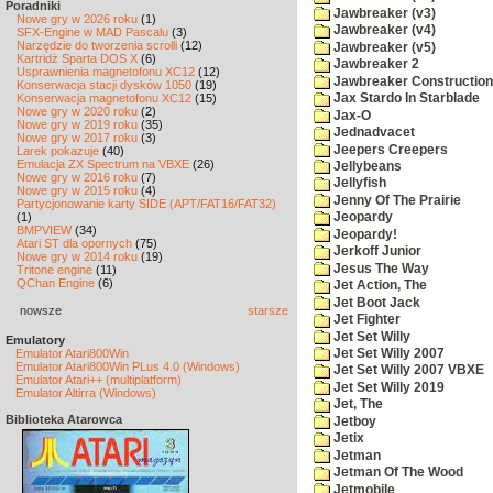
Poradniki
Jawbreaker (v3)
Nowe gry w 2026 roku
(1)
Jawbreaker (v4)
SFX-Engine w MAD Pascalu
(3)
Narzędzie do tworzenia scrolli
(12)
Jawbreaker (v5)
Kartridż Sparta DOS X
(6)
Jawbreaker 2
Usprawnienia magnetofonu XC12
(12)
Jawbreaker Construction 
Konserwacja stacji dysków 1050
(19)
Konserwacja magnetofonu XC12
(15)
Jax Stardo In Starblade
Nowe gry w 2020 roku
(2)
Jax-O
Nowe gry w 2019 roku
(35)
Jednadvacet
Nowe gry w 2017 roku
(3)
Jeepers Creepers
Larek pokazuje
(40)
Emulacja ZX Spectrum na VBXE
(26)
Jellybeans
Nowe gry w 2016 roku
(7)
Jellyfish
Nowe gry w 2015 roku
(4)
Jenny Of The Prairie
Partycjonowanie karty SIDE (APT/FAT16/FAT32)
(1)
Jeopardy
BMPVIEW
(34)
Jeopardy!
Atari ST dla opornych
(75)
Jerkoff Junior
Nowe gry w 2014 roku
(19)
Jesus The Way
Tritone engine
(11)
QChan Engine
(6)
Jet Action, The
Jet Boot Jack
nowsze
starsze
Jet Fighter
Jet Set Willy
Emulatory
Jet Set Willy 2007
Emulator Atari800Win
Emulator Atari800Win PLus 4.0 (Windows)
Jet Set Willy 2007 VBXE
Emulator Atari++ (multiplatform)
Jet Set Willy 2019
Emulator Altirra (Windows)
Jet, The
Biblioteka Atarowca
Jetboy
Jetix
Jetman
Jetman Of The Wood
Jetmobile