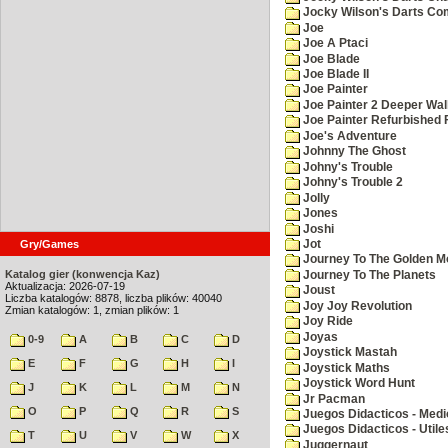
Jocky Wilson's Darts C
Joe
Joe A Ptaci
Joe Blade
Joe Blade II
Joe Painter
Joe Painter 2 Deeper Wal
Joe Painter Refurbished 
Joe's Adventure
Johnny The Ghost
Johny's Trouble
Johny's Trouble 2
Jolly
Jones
Joshi
Jot
Gry/Games
Journey To The Golden M
Katalog gier (konwencja Kaz)
Journey To The Planets
Aktualizacja: 2026-07-19
Joust
Liczba katalogów: 8878, liczba plików: 40040
Joy Joy Revolution
Zmian katalogów: 1, zmian plików: 1
Joy Ride
Joyas
0-9
A
B
C
D
Joystick Mastah
E
F
G
H
I
Joystick Maths
Joystick Word Hunt
J
K
L
M
N
Jr Pacman
O
P
Q
R
S
Juegos Didacticos - Medi
Juegos Didacticos - Utile
T
U
V
W
X
Juggernaut