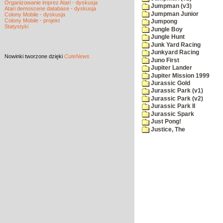
Organizowanie imprez Atari - dyskusja
Jumpman (v3)
Atari demoscene database - dyskusja
Jumpman Junior
Colony Mobile - dyskusja
Colony Mobile - projekt
Jumpong
Statystyki
Jungle Boy
Jungle Hunt
Junk Yard Racing
Junkyard Racing
Nowinki
tworzone dzięki
CuteNews
Juno First
Jupiter Lander
Jupiter Mission 1999
Jurassic Gold
Jurassic Park (v1)
Jurassic Park (v2)
Jurassic Park II
Jurassic Spark
Just Pong!
Justice, The