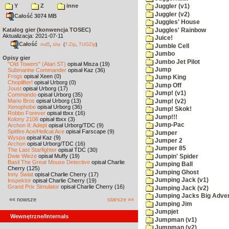
Y
Z
inne
Juggler (v1)
Juggler (v2)
Całość 3074 MB
Juggles' House
Katalog gier (konwencja TOSEC)
Juggles' Rainbow
Aktualizacja: 2021-07-11
Juice!
Całość
,
md5
sha
(
7-Zip
,
TUGZip
)
Jumble Cell
Jumbo
Opisy gier
Jumbo Jet Pilot
"Old Towers" (Atari ST)
opisał Misza (19)
Jump
Submarine Commander
opisał Kaz (36)
Frogs
opisał Xeen (0)
Jump King
Choplifter!
opisał Urborg (0)
Jump Off
Joust
opisał Urborg (17)
Jump! (v1)
Commando
opisał Urborg (35)
Mario Bros
opisał Urborg (13)
Jump! (v2)
Xenophobe
opisał Urborg (36)
Jump! Skok!
Robbo Forever
opisał tbxx (16)
Jump!!!
Kolony 2106
opisał tbxx (3)
Jump-Pac
Archon II: Adept
opisał Urborg/TDC (9)
Spitfire Ace/Hellcat Ace
opisał Farscape (9)
Jumper
Wyspa
opisał Kaz (9)
Jumper 2
Archon
opisał Urborg/TDC (16)
Jumper 85
The Last Starfighter
opisał TDC (30)
Dwie Wieże
opisał Muffy (19)
Jumpin' Spider
Basil The Great Mouse Detective
opisał Charlie
Jumping Ball
Cherry (125)
Jumping Ghost
Inny Świat
opisał Charlie Cherry (17)
Jumping Jack (v1)
Inspektor
opisał Charlie Cherry (19)
Grand Prix Simulator
opisał Charlie Cherry (16)
Jumping Jack (v2)
Jumping Jacks Big Adve
«« nowsze
starsze »»
Jumping Jim
Jumpjet
Wewnętrzne/Internals
Jumpman (v1)
Jumpman (v2)