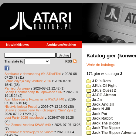
Nowinki/News
Archiwum/Archive
Katalog gier (konwe
Translate to
RSS
Wróc do katalogu
171
gier w katalogu
J
:
Spotkanie z demosceną #9: STeel/Tori
z 2026-08-
07 20:49 (11)
J.R.'s Dots
Letnia edycja Silly Venture 2026
z 2026-07-31
15:41 (38)
J.R.'s Oil Fight
Pamięci Jurgiego
z 2026-07-21 12:42 (1)
J.R.'s Quest 2
Sceny z demosceny #7: opowiada SuN
z 2026-07-
JACG Airman
19 15:24 (2)
Atari Muzeum w Poznaniu na KWAS #40
z 2026-
Ja-Jo
07-16 16:10 (4)
Jack And Jill
Nie żyje kolega Pecuś
z 2026-07-13 18:00 (30)
Jack N Jill
Sceny z demosceny #7 - Grzegorz "Sun" Żyła
z
Jack Pot
2026-07-12 17:29 (12)
Lost Party 2026 nadchodzi
z 2026-07-08 15:28
Jack Rabbit
(23)
Jack The Digger
Pan Zenon i Atari na KWAS #40
z 2026-07-07 13:25
Jack The Nipper
(7)
Spotkanie z redakcją "The Voice"
z 2026-07-04
Jack The Ripper Adventu
07:42 (9)