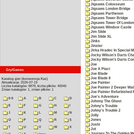
Jigsaws Colosseum
Jigsaws London Bridge
Jigsaws Parthenon
Jigsaws Tower Bridge
Jigsaws Tower Of London
Jigsaws Windsor Castle
Jim Slide
Jim Slide XL
Jinks
Jinxter
Jirka Hradec In Special M
Jocky Wilson's Darts Cha
Jocky Wilson's Darts C
Joe
Joe A Ptaci
Gry/Games
Joe Blade
Joe Blade II
Katalog gier (konwencja Kaz)
Aktualizacja: 2026-07-19
Joe Painter
Liczba katalogów: 8878, liczba plików: 40040
Joe Painter 2 Deeper Wal
Zmian katalogów: 1, zmian plików: 1
Joe Painter Refurbished 
Joe's Adventure
0-9
A
B
C
D
Johnny The Ghost
E
F
G
H
I
Johny's Trouble
Johny's Trouble 2
J
K
L
M
N
Jolly
O
P
Q
R
S
Jones
Joshi
T
U
V
W
X
Jot
Journey To The Golden M