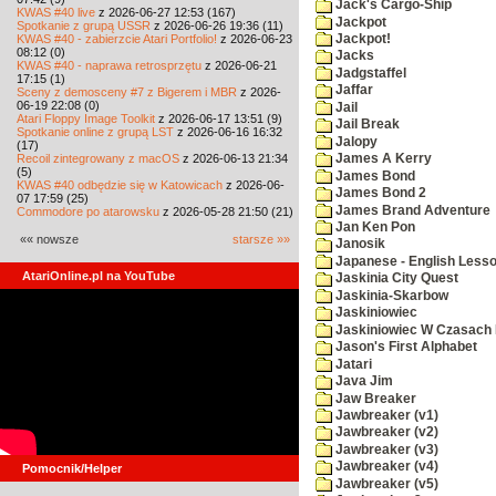
Jack's Cargo-Ship
KWAS #40 live
z 2026-06-27 12:53 (167)
Jackpot
Spotkanie z grupą USSR
z 2026-06-26 19:36 (11)
KWAS #40 - zabierzcie Atari Portfolio!
z 2026-06-23
Jackpot!
08:12 (0)
Jacks
KWAS #40 - naprawa retrosprzętu
z 2026-06-21
Jadgstaffel
17:15 (1)
Jaffar
Sceny z demosceny #7 z Bigerem i MBR
z 2026-
06-19 22:08 (0)
Jail
Atari Floppy Image Toolkit
z 2026-06-17 13:51 (9)
Jail Break
Spotkanie online z grupą LST
z 2026-06-16 16:32
Jalopy
(17)
Recoil zintegrowany z macOS
z 2026-06-13 21:34
James A Kerry
(5)
James Bond
KWAS #40 odbędzie się w Katowicach
z 2026-06-
James Bond 2
07 17:59 (25)
James Brand Adventure
Commodore po atarowsku
z 2026-05-28 21:50 (21)
Jan Ken Pon
«« nowsze
starsze »»
Janosik
Japanese - English Less
AtariOnline.pl na YouTube
Jaskinia City Quest
Jaskinia-Skarbow
Jaskiniowiec
Jaskiniowiec W Czasach I
Jason's First Alphabet
Jatari
Java Jim
Jaw Breaker
Jawbreaker (v1)
Jawbreaker (v2)
Jawbreaker (v3)
Jawbreaker (v4)
Pomocnik/Helper
Jawbreaker (v5)