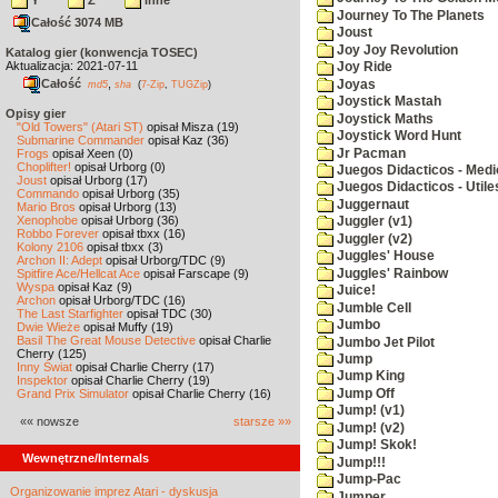
Y
Z
inne
Journey To The Planets
Całość 3074 MB
Joust
Joy Joy Revolution
Katalog gier (konwencja TOSEC)
Aktualizacja: 2021-07-11
Joy Ride
Całość
,
Joyas
md5
sha
(
7-Zip
,
TUGZip
)
Joystick Mastah
Opisy gier
Joystick Maths
"Old Towers" (Atari ST)
opisał Misza (19)
Joystick Word Hunt
Submarine Commander
opisał Kaz (36)
Jr Pacman
Frogs
opisał Xeen (0)
Choplifter!
opisał Urborg (0)
Juegos Didacticos - Medi
Joust
opisał Urborg (17)
Juegos Didacticos - Utile
Commando
opisał Urborg (35)
Juggernaut
Mario Bros
opisał Urborg (13)
Xenophobe
opisał Urborg (36)
Juggler (v1)
Robbo Forever
opisał tbxx (16)
Juggler (v2)
Kolony 2106
opisał tbxx (3)
Juggles' House
Archon II: Adept
opisał Urborg/TDC (9)
Juggles' Rainbow
Spitfire Ace/Hellcat Ace
opisał Farscape (9)
Wyspa
opisał Kaz (9)
Juice!
Archon
opisał Urborg/TDC (16)
Jumble Cell
The Last Starfighter
opisał TDC (30)
Jumbo
Dwie Wieże
opisał Muffy (19)
Basil The Great Mouse Detective
opisał Charlie
Jumbo Jet Pilot
Cherry (125)
Jump
Inny Świat
opisał Charlie Cherry (17)
Jump King
Inspektor
opisał Charlie Cherry (19)
Jump Off
Grand Prix Simulator
opisał Charlie Cherry (16)
Jump! (v1)
«« nowsze
starsze »»
Jump! (v2)
Jump! Skok!
Wewnętrzne/Internals
Jump!!!
Jump-Pac
Organizowanie imprez Atari - dyskusja
Jumper