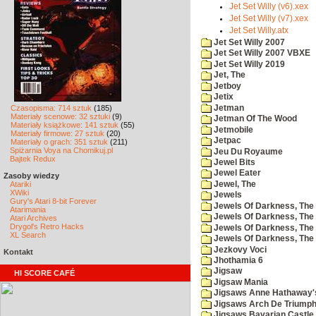
Jet Set Willy (v6).xex
Jet Set Willy (v7).xex
Jet Set Willy.atx
Jet Set Willy 2007
Jet Set Willy 2007 VBXE
Jet Set Willy 2019
Jet, The
Jetboy
Jetix
Jetman
Czasopisma: 714 sztuk
(185)
Materiały scenowe: 32 sztuki
(9)
Jetman Of The Wood
Materiały książkowe: 141 sztuk
(55)
Jetmobile
Materiały firmowe: 27 sztuk
(20)
Jetpac
Materiały o grach: 351 sztuk
(211)
Spiżarnia Voya na Chomikuj.pl
Jeu Du Royaume
Bajtek Redux
Jewel Bits
Jewel Eater
Zasoby wiedzy
Jewel, The
Atariki
XWiki
Jewels
Gury's Atari 8-bit Forever
Jewels Of Darkness, The
Atarimania
Jewels Of Darkness, The 
Atari Archives
Drygol's Retro Hacks
Jewels Of Darkness, The 
XL Search
Jewels Of Darkness, The
Jezkovy Voci
Kontakt
Jhothamia 6
Jigsaw
HI SCORE CAFÉ
Jigsaw Mania
Jigsaws Anne Hathaway'
Jigsaws Arch De Triump
Jigsaws Bavarian Castle