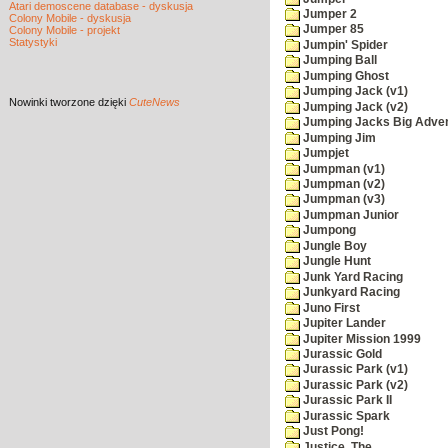
Atari demoscene database - dyskusja
Jumper 2
Colony Mobile - dyskusja
Jumper 85
Colony Mobile - projekt
Statystyki
Jumpin' Spider
Jumping Ball
Jumping Ghost
Jumping Jack (v1)
Nowinki
tworzone dzięki
CuteNews
Jumping Jack (v2)
Jumping Jacks Big Adve
Jumping Jim
Jumpjet
Jumpman (v1)
Jumpman (v2)
Jumpman (v3)
Jumpman Junior
Jumpong
Jungle Boy
Jungle Hunt
Junk Yard Racing
Junkyard Racing
Juno First
Jupiter Lander
Jupiter Mission 1999
Jurassic Gold
Jurassic Park (v1)
Jurassic Park (v2)
Jurassic Park II
Jurassic Spark
Just Pong!
Justice, The