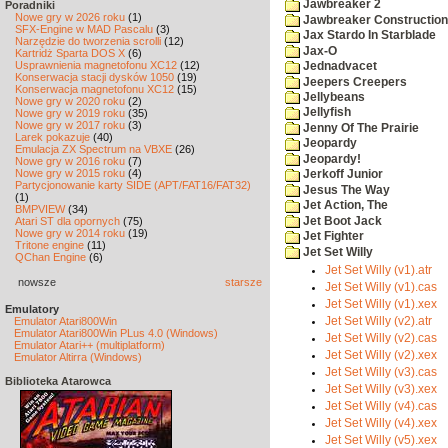
Jawbreaker 2
Poradniki
Nowe gry w 2026 roku
(1)
Jawbreaker Construction 
SFX-Engine w MAD Pascalu
(3)
Jax Stardo In Starblade
Narzędzie do tworzenia scrolli
(12)
Jax-O
Kartridż Sparta DOS X
(6)
Usprawnienia magnetofonu XC12
(12)
Jednadvacet
Konserwacja stacji dysków 1050
(19)
Jeepers Creepers
Konserwacja magnetofonu XC12
(15)
Jellybeans
Nowe gry w 2020 roku
(2)
Jellyfish
Nowe gry w 2019 roku
(35)
Nowe gry w 2017 roku
(3)
Jenny Of The Prairie
Larek pokazuje
(40)
Jeopardy
Emulacja ZX Spectrum na VBXE
(26)
Jeopardy!
Nowe gry w 2016 roku
(7)
Nowe gry w 2015 roku
(4)
Jerkoff Junior
Partycjonowanie karty SIDE (APT/FAT16/FAT32)
Jesus The Way
(1)
Jet Action, The
BMPVIEW
(34)
Jet Boot Jack
Atari ST dla opornych
(75)
Nowe gry w 2014 roku
(19)
Jet Fighter
Tritone engine
(11)
Jet Set Willy
QChan Engine
(6)
Jet Set Willy (v1).atr
nowsze
starsze
Jet Set Willy (v1).cas
Jet Set Willy (v1).xex
Emulatory
Jet Set Willy (v2).atr
Emulator Atari800Win
Emulator Atari800Win PLus 4.0 (Windows)
Jet Set Willy (v2).cas
Emulator Atari++ (multiplatform)
Jet Set Willy (v2).xex
Emulator Altirra (Windows)
Jet Set Willy (v3).cas
Biblioteka Atarowca
Jet Set Willy (v3).xex
Jet Set Willy (v4).cas
Jet Set Willy (v4).xex
Jet Set Willy (v5).xex