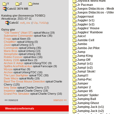
Joystick Word Hunt
Y
Z
inne
Jr Pacman
Całość 3074 MB
Juegos Didacticos - Medi
Juegos Didacticos - Utile
Katalog gier (konwencja TOSEC)
Juggernaut
Aktualizacja: 2021-07-11
Juggler (v1)
Całość
,
md5
sha
(
7-Zip
,
TUGZip
)
Juggler (v2)
Juggles' House
Opisy gier
Juggles' Rainbow
"Old Towers" (Atari ST)
opisał Misza (19)
Submarine Commander
opisał Kaz (36)
Juice!
Frogs
opisał Xeen (0)
Jumble Cell
Choplifter!
opisał Urborg (0)
Jumbo
Joust
opisał Urborg (17)
Commando
opisał Urborg (35)
Jumbo Jet Pilot
Mario Bros
opisał Urborg (13)
Jump
Xenophobe
opisał Urborg (36)
Jump King
Robbo Forever
opisał tbxx (16)
Jump Off
Kolony 2106
opisał tbxx (3)
Archon II: Adept
opisał Urborg/TDC (9)
Jump! (v1)
Spitfire Ace/Hellcat Ace
opisał Farscape (9)
Jump! (v2)
Wyspa
opisał Kaz (9)
Jump! Skok!
Archon
opisał Urborg/TDC (16)
The Last Starfighter
opisał TDC (30)
Jump!!!
Dwie Wieże
opisał Muffy (19)
Jump-Pac
Basil The Great Mouse Detective
opisał Charlie
Jumper
Cherry (125)
Jumper 2
Inny Świat
opisał Charlie Cherry (17)
Inspektor
opisał Charlie Cherry (19)
Jumper 85
Grand Prix Simulator
opisał Charlie Cherry (16)
Jumpin' Spider
Jumping Ball
«« nowsze
starsze »»
Jumping Ghost
Jumping Jack (v1)
Wewnętrzne/Internals
Jumping Jack (v2)