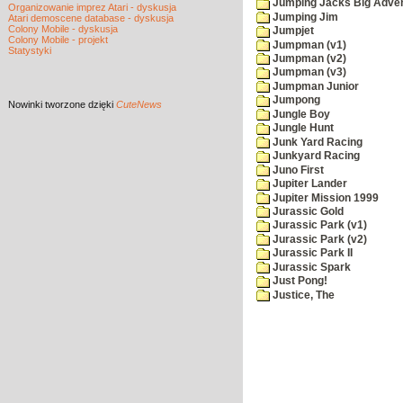
Jumping Jacks Big Adve
Organizowanie imprez Atari - dyskusja
Jumping Jim
Atari demoscene database - dyskusja
Colony Mobile - dyskusja
Jumpjet
Colony Mobile - projekt
Jumpman (v1)
Statystyki
Jumpman (v2)
Jumpman (v3)
Jumpman Junior
Jumpong
Nowinki
tworzone dzięki
CuteNews
Jungle Boy
Jungle Hunt
Junk Yard Racing
Junkyard Racing
Juno First
Jupiter Lander
Jupiter Mission 1999
Jurassic Gold
Jurassic Park (v1)
Jurassic Park (v2)
Jurassic Park II
Jurassic Spark
Just Pong!
Justice, The