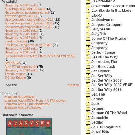
Jawbreaker 2
Poradniki
Nowe gry w 2026 roku
(1)
Jawbreaker Construction 
SFX-Engine w MAD Pascalu
(3)
Jax Stardo In Starblade
Narzędzie do tworzenia scrolli
(12)
Jax-O
Kartridż Sparta DOS X
(6)
Usprawnienia magnetofonu XC12
(12)
Jednadvacet
Konserwacja stacji dysków 1050
(19)
Jeepers Creepers
Konserwacja magnetofonu XC12
(15)
Jellybeans
Nowe gry w 2020 roku
(2)
Jellyfish
Nowe gry w 2019 roku
(35)
Nowe gry w 2017 roku
(3)
Jenny Of The Prairie
Larek pokazuje
(40)
Jeopardy
Emulacja ZX Spectrum na VBXE
(26)
Jeopardy!
Nowe gry w 2016 roku
(7)
Nowe gry w 2015 roku
(4)
Jerkoff Junior
Partycjonowanie karty SIDE (APT/FAT16/FAT32)
Jesus The Way
(1)
Jet Action, The
BMPVIEW
(34)
Jet Boot Jack
Atari ST dla opornych
(75)
Nowe gry w 2014 roku
(19)
Jet Fighter
Tritone engine
(11)
Jet Set Willy
QChan Engine
(6)
Jet Set Willy 2007
nowsze
starsze
Jet Set Willy 2007 VBXE
Jet Set Willy 2019
Emulatory
Jet, The
Emulator Atari800Win
Jetboy
Emulator Atari800Win PLus 4.0 (Windows)
Jetix
Emulator Atari++ (multiplatform)
Emulator Altirra (Windows)
Jetman
Jetman Of The Wood
Biblioteka Atarowca
Jetmobile
Jetpac
Jeu Du Royaume
Jewel Bits