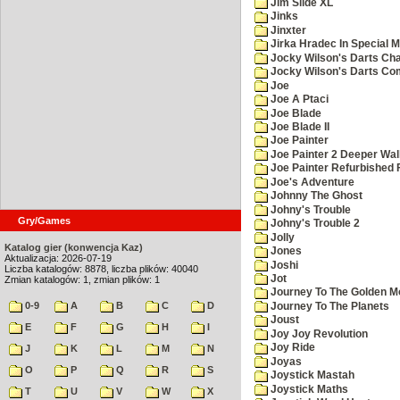
Jim Slide XL
Jinks
Jinxter
Jirka Hradec In Special M
Jocky Wilson's Darts Cha
Jocky Wilson's Darts C
Joe
Joe A Ptaci
Joe Blade
Joe Blade II
Joe Painter
Joe Painter 2 Deeper Wal
Joe Painter Refurbished 
Joe's Adventure
Johnny The Ghost
Johny's Trouble
Gry/Games
Johny's Trouble 2
Jolly
Katalog gier (konwencja Kaz)
Jones
Aktualizacja: 2026-07-19
Joshi
Liczba katalogów: 8878, liczba plików: 40040
Jot
Zmian katalogów: 1, zmian plików: 1
Journey To The Golden M
0-9
A
B
C
D
Journey To The Planets
Joust
E
F
G
H
I
Joy Joy Revolution
Joy Ride
J
K
L
M
N
Joyas
O
P
Q
R
S
Joystick Mastah
Joystick Maths
T
U
V
W
X