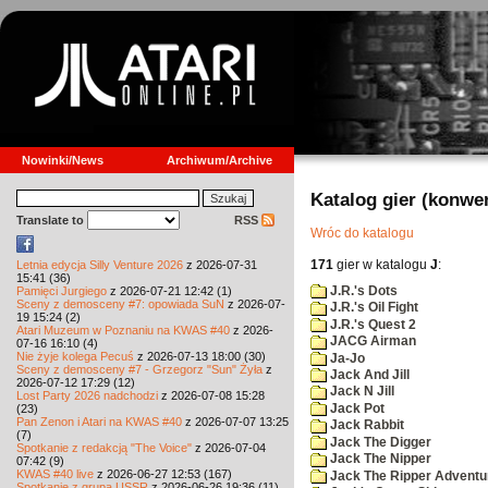
Nowinki/News
Archiwum/Archive
Katalog gier (konwe
Translate to
RSS
Wróc do katalogu
171
gier w katalogu
J
:
Letnia edycja Silly Venture 2026
z 2026-07-31
15:41 (36)
J.R.'s Dots
Pamięci Jurgiego
z 2026-07-21 12:42 (1)
Sceny z demosceny #7: opowiada SuN
z 2026-07-
J.R.'s Oil Fight
19 15:24 (2)
J.R.'s Quest 2
Atari Muzeum w Poznaniu na KWAS #40
z 2026-
JACG Airman
07-16 16:10 (4)
Nie żyje kolega Pecuś
z 2026-07-13 18:00 (30)
Ja-Jo
Sceny z demosceny #7 - Grzegorz "Sun" Żyła
z
Jack And Jill
2026-07-12 17:29 (12)
Jack N Jill
Lost Party 2026 nadchodzi
z 2026-07-08 15:28
Jack Pot
(23)
Pan Zenon i Atari na KWAS #40
z 2026-07-07 13:25
Jack Rabbit
(7)
Jack The Digger
Spotkanie z redakcją "The Voice"
z 2026-07-04
Jack The Nipper
07:42 (9)
KWAS #40 live
z 2026-06-27 12:53 (167)
Jack The Ripper Adventu
Spotkanie z grupą USSR
z 2026-06-26 19:36 (11)