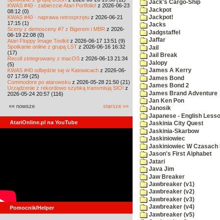
Jack's Cargo-Ship
KWAS #40 - zabierzcie Atari Portfolio!
z 2026-06-23
Jackpot
08:12 (0)
KWAS #40 - naprawa retrosprzętu
z 2026-06-21
Jackpot!
17:15 (1)
Jacks
Sceny z demosceny #7 z Bigerem i MBR
z 2026-
Jadgstaffel
06-19 22:08 (0)
Jaffar
Atari Floppy Image Toolkit
z 2026-06-17 13:51 (9)
Spotkanie online z grupą LST
z 2026-06-16 16:32
Jail
(17)
Jail Break
Recoil zintegrowany z macOS
z 2026-06-13 21:34
Jalopy
(5)
KWAS #40 odbędzie się w Katowicach
z 2026-06-
James A Kerry
07 17:59 (25)
James Bond
Commodore po atarowsku
z 2026-05-28 21:50 (21)
James Bond 2
Urządzenie z rekordowo szybką transmisją SIO!
z
James Brand Adventure
2026-05-24 20:57 (116)
Jan Ken Pon
«« nowsze
starsze »»
Janosik
Japanese - English Less
AtariOnline.pl na YouTube
Jaskinia City Quest
Jaskinia-Skarbow
Jaskiniowiec
Jaskiniowiec W Czasach I
Jason's First Alphabet
Jatari
Java Jim
Jaw Breaker
Jawbreaker (v1)
Jawbreaker (v2)
Jawbreaker (v3)
Jawbreaker (v4)
Pomocnik/Helper
Jawbreaker (v5)