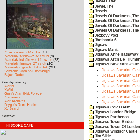
Jewel Eater
Jewel, The
Jewels
Jewels Of Darkness, The
Jewels Of Darkness, The 
Jewels Of Darkness, The 
Jewels Of Darkness, The
Jezkovy Voci
Jhothamia 6
Jigsaw
Jigsaw Mania
Czasopisma: 714 sztuk
(185)
Jigsaws Anne Hathaway'
Materiały scenowe: 32 sztuki
(9)
Jigsaws Arch De Triump
Materiały książkowe: 141 sztuk
(55)
Materiały firmowe: 27 sztuk
(20)
Jigsaws Bavarian Castle
Materiały o grach: 351 sztuk
(211)
Jigsaws Bavarian Cast
Spiżarnia Voya na Chomikuj.pl
Bajtek Redux
Jigsaws Bavarian Castl
Jigsaws Bavarian Cast
Zasoby wiedzy
Jigsaws Bavarian Castl
Atariki
XWiki
Jigsaws Bavarian Cast
Gury's Atari 8-bit Forever
Jigsaws Bavarian Cast
Atarimania
Atari Archives
Jigsaws Bavarian Cast
Drygol's Retro Hacks
Jigsaws Colosseum
XL Search
Jigsaws London Bridge
Kontakt
Jigsaws Parthenon
Jigsaws Tower Bridge
HI SCORE CAFÉ
Jigsaws Tower Of London
Jigsaws Windsor Castle
Jim Slide