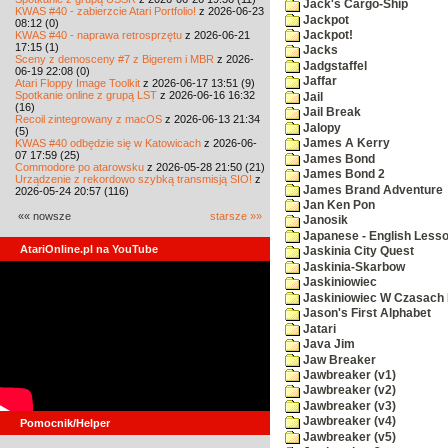
Jack's Cargo-Ship
KWAS #40 - zabierzcie Atari Portfolio!
z 2026-06-23
Jackpot
08:12 (0)
KWAS #40 - naprawa retrosprzętu
z 2026-06-21
Jackpot!
17:15 (1)
Jacks
Sceny z demosceny #7 z Bigerem i MBR
z 2026-
Jadgstaffel
06-19 22:08 (0)
Jaffar
Atari Floppy Image Toolkit
z 2026-06-17 13:51 (9)
Spotkanie online z grupą LST
z 2026-06-16 16:32
Jail
(16)
Jail Break
Recoil zintegrowany z macOS
z 2026-06-13 21:34
Jalopy
(5)
KWAS #40 odbędzie się w Katowicach
z 2026-06-
James A Kerry
07 17:59 (25)
James Bond
Commodore po atarowsku
z 2026-05-28 21:50 (21)
James Bond 2
Urządzenie z rekordowo szybką transmisją SIO!
z
James Brand Adventure
2026-05-24 20:57 (116)
Jan Ken Pon
«« nowsze
starsze »»
Janosik
Japanese - English Less
AtariOnline.pl na YouTube
Jaskinia City Quest
Jaskinia-Skarbow
Jaskiniowiec
Jaskiniowiec W Czasach I
Jason's First Alphabet
Jatari
Java Jim
Jaw Breaker
Jawbreaker (v1)
Jawbreaker (v2)
Jawbreaker (v3)
Jawbreaker (v4)
Pomocnik/Helper
Jawbreaker (v5)