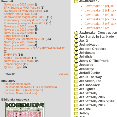
Jawbreaker 2
Poradniki
Nowe gry w 2026 roku
(1)
Jawbreaker 2 (v1).txt
SFX-Engine w MAD Pascalu
(3)
Jawbreaker 2 (v1).xex
Narzędzie do tworzenia scrolli
(12)
Kartridż Sparta DOS X
(6)
Jawbreaker 2 (v2).txt
Usprawnienia magnetofonu XC12
(12)
Jawbreaker 2 (v2).xex
Konserwacja stacji dysków 1050
(19)
Konserwacja magnetofonu XC12
(15)
Jawbreaker 2 (v3).xex
Nowe gry w 2020 roku
(2)
Jawbreaker 2.atr
Nowe gry w 2019 roku
(35)
Jawbreaker Construction 
Nowe gry w 2017 roku
(3)
Larek pokazuje
(40)
Jax Stardo In Starblade
Emulacja ZX Spectrum na VBXE
(26)
Jax-O
Nowe gry w 2016 roku
(7)
Jednadvacet
Nowe gry w 2015 roku
(4)
Partycjonowanie karty SIDE (APT/FAT16/FAT32)
Jeepers Creepers
(1)
Jellybeans
BMPVIEW
(34)
Jellyfish
Atari ST dla opornych
(75)
Jenny Of The Prairie
Nowe gry w 2014 roku
(19)
Tritone engine
(11)
Jeopardy
QChan Engine
(6)
Jeopardy!
Jerkoff Junior
nowsze
starsze
Jesus The Way
Emulatory
Jet Action, The
Emulator Atari800Win
Jet Boot Jack
Emulator Atari800Win PLus 4.0 (Windows)
Jet Fighter
Emulator Atari++ (multiplatform)
Jet Set Willy
Emulator Altirra (Windows)
Jet Set Willy 2007
Biblioteka Atarowca
Jet Set Willy 2007 VBXE
Jet Set Willy 2019
Jet, The
Jetboy