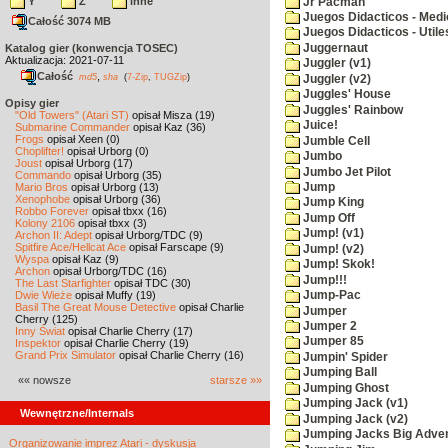
Y
Z
inne
Jr Pacman
Juegos Didacticos - Medi
Całość 3074 MB
Juegos Didacticos - Utile
Juggernaut
Katalog gier (konwencja TOSEC)
Aktualizacja: 2021-07-11
Juggler (v1)
Całość
,
md5
sha
(
7-Zip
,
TUGZip
)
Juggler (v2)
Juggles' House
Opisy gier
Juggles' Rainbow
"Old Towers" (Atari ST)
opisał Misza (19)
Juice!
Submarine Commander
opisał Kaz (36)
Frogs
opisał Xeen (0)
Jumble Cell
Choplifter!
opisał Urborg (0)
Jumbo
Joust
opisał Urborg (17)
Jumbo Jet Pilot
Commando
opisał Urborg (35)
Jump
Mario Bros
opisał Urborg (13)
Xenophobe
opisał Urborg (36)
Jump King
Robbo Forever
opisał tbxx (16)
Jump Off
Kolony 2106
opisał tbxx (3)
Jump! (v1)
Archon II: Adept
opisał Urborg/TDC (9)
Spitfire Ace/Hellcat Ace
opisał Farscape (9)
Jump! (v2)
Wyspa
opisał Kaz (9)
Jump! Skok!
Archon
opisał Urborg/TDC (16)
Jump!!!
The Last Starfighter
opisał TDC (30)
Dwie Wieże
opisał Muffy (19)
Jump-Pac
Basil The Great Mouse Detective
opisał Charlie
Jumper
Cherry (125)
Jumper 2
Inny Świat
opisał Charlie Cherry (17)
Jumper 85
Inspektor
opisał Charlie Cherry (19)
Grand Prix Simulator
opisał Charlie Cherry (16)
Jumpin' Spider
Jumping Ball
«« nowsze
starsze »»
Jumping Ghost
Jumping Jack (v1)
Wewnętrzne/Internals
Jumping Jack (v2)
Jumping Jacks Big Adve
Organizowanie imprez Atari - dyskusja