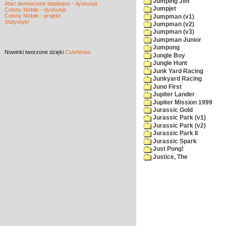
Jumping Jim
Atari demoscene database - dyskusja
Jumpjet
Colony Mobile - dyskusja
Colony Mobile - projekt
Jumpman (v1)
Statystyki
Jumpman (v2)
Jumpman (v3)
Jumpman Junior
Jumpong
Nowinki
tworzone dzięki
CuteNews
Jungle Boy
Jungle Hunt
Junk Yard Racing
Junkyard Racing
Juno First
Jupiter Lander
Jupiter Mission 1999
Jurassic Gold
Jurassic Park (v1)
Jurassic Park (v2)
Jurassic Park II
Jurassic Spark
Just Pong!
Justice, The