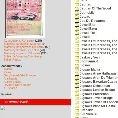
Jetix
Jetman
Jetman Of The Wood
Jetmobile
Jetpac
Jeu Du Royaume
Jewel Bits
Jewel Eater
Jewel, The
Jewels
Czasopisma: 714 sztuk
(185)
Jewels Of Darkness, The
Materiały scenowe: 32 sztuki
(9)
Jewels Of Darkness, The 
Materiały książkowe: 141 sztuk
(55)
Jewels Of Darkness, The 
Materiały firmowe: 27 sztuk
(20)
Materiały o grach: 351 sztuk
(211)
Jewels Of Darkness, The
Spiżarnia Voya na Chomikuj.pl
Jezkovy Voci
Bajtek Redux
Jhothamia 6
Jigsaw
Zasoby wiedzy
Atariki
Jigsaw Mania
XWiki
Jigsaws Anne Hathaway'
Gury's Atari 8-bit Forever
Jigsaws Arch De Triump
Atarimania
Atari Archives
Jigsaws Bavarian Castle
Drygol's Retro Hacks
Jigsaws Colosseum
XL Search
Jigsaws London Bridge
Jigsaws Parthenon
Kontakt
Jigsaws Tower Bridge
Jigsaws Tower Of London
HI SCORE CAFÉ
Jigsaws Windsor Castle
Jim Slide
Jim Slide XL