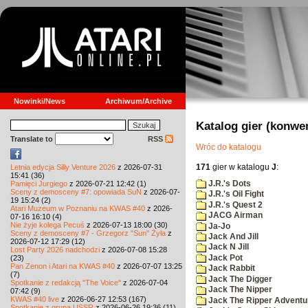
Nowinki/News
Archiwum/Archive
Katalog gier (konwe
Translate to
RSS
Wróc do katalogu
171
gier w katalogu
J
:
Letnia edycja Silly Venture 2026
z 2026-07-31
15:41 (36)
J.R.'s Dots
Pamięci Jurgiego
z 2026-07-21 12:42 (1)
Sceny z demosceny #7: opowiada SuN
z 2026-07-
J.R.'s Oil Fight
19 15:24 (2)
J.R.'s Quest 2
Atari Muzeum w Poznaniu na KWAS #40
z 2026-
JACG Airman
07-16 16:10 (4)
Nie żyje kolega Pecuś
z 2026-07-13 18:00 (30)
Ja-Jo
Sceny z demosceny #7 - Grzegorz "Sun" Żyła
z
Jack And Jill
2026-07-12 17:29 (12)
Jack N Jill
Lost Party 2026 nadchodzi
z 2026-07-08 15:28
Jack Pot
(23)
Pan Zenon i Atari na KWAS #40
z 2026-07-07 13:25
Jack Rabbit
(7)
Jack The Digger
Spotkanie z redakcją "The Voice"
z 2026-07-04
Jack The Nipper
07:42 (9)
KWAS #40 live
z 2026-06-27 12:53 (167)
Jack The Ripper Adventu
Spotkanie z grupą USSR
z 2026-06-26 19:36 (11)