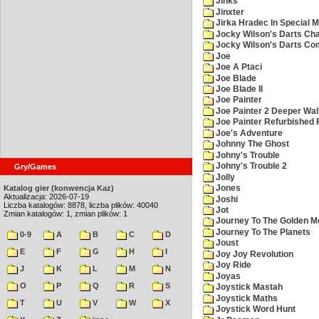
Jinks
Jinxter
Jirka Hradec In Special M
Jocky Wilson's Darts Cha
Jocky Wilson's Darts C
Joe
Joe A Ptaci
Joe Blade
Joe Blade II
Joe Painter
Joe Painter 2 Deeper Wal
Joe Painter Refurbished 
Joe's Adventure
Johnny The Ghost
Johny's Trouble
Johny's Trouble 2
Gry/Games
Jolly
Katalog gier (konwencja Kaz)
Jones
Aktualizacja: 2026-07-19
Joshi
Liczba katalogów: 8878, liczba plików: 40040
Jot
Zmian katalogów: 1, zmian plików: 1
Journey To The Golden M
Journey To The Planets
0-9
A
B
C
D
Joust
E
F
G
H
I
Joy Joy Revolution
Joy Ride
J
K
L
M
N
Joyas
O
P
Q
R
S
Joystick Mastah
Joystick Maths
T
U
V
W
X
Joystick Word Hunt