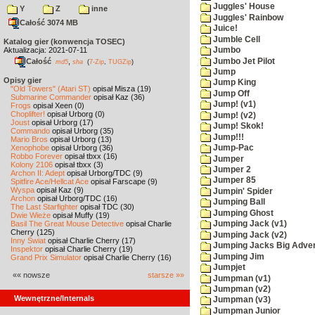
Juggles' House
Y
Z
inne
Juggles' Rainbow
Całość 3074 MB
Juice!
Jumble Cell
Katalog gier (konwencja TOSEC)
Aktualizacja: 2021-07-11
Jumbo
Jumbo Jet Pilot
Całość
,
md5
sha
(
7-Zip
,
TUGZip
)
Jump
Opisy gier
Jump King
"Old Towers" (Atari ST)
opisał Misza (19)
Jump Off
Submarine Commander
opisał Kaz (36)
Jump! (v1)
Frogs
opisał Xeen (0)
Choplifter!
opisał Urborg (0)
Jump! (v2)
Joust
opisał Urborg (17)
Jump! Skok!
Commando
opisał Urborg (35)
Jump!!!
Mario Bros
opisał Urborg (13)
Xenophobe
opisał Urborg (36)
Jump-Pac
Robbo Forever
opisał tbxx (16)
Jumper
Kolony 2106
opisał tbxx (3)
Jumper 2
Archon II: Adept
opisał Urborg/TDC (9)
Jumper 85
Spitfire Ace/Hellcat Ace
opisał Farscape (9)
Wyspa
opisał Kaz (9)
Jumpin' Spider
Archon
opisał Urborg/TDC (16)
Jumping Ball
The Last Starfighter
opisał TDC (30)
Jumping Ghost
Dwie Wieże
opisał Muffy (19)
Basil The Great Mouse Detective
opisał Charlie
Jumping Jack (v1)
Cherry (125)
Jumping Jack (v2)
Inny Świat
opisał Charlie Cherry (17)
Jumping Jacks Big Adve
Inspektor
opisał Charlie Cherry (19)
Jumping Jim
Grand Prix Simulator
opisał Charlie Cherry (16)
Jumpjet
«« nowsze
starsze »»
Jumpman (v1)
Jumpman (v2)
Wewnętrzne/Internals
Jumpman (v3)
Jumpman Junior