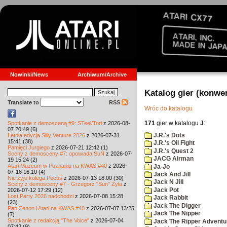
Nowinki/News
Archiwum/Archive
Katalog gier (konwe
Translate to
RSS
Wróc do katalogu
171
gier w katalogu
J
:
Spotkanie z demosceną #9: STeel/Tori
z 2026-08-
07 20:49 (6)
J.R.'s Dots
Letnia edycja Silly Venture 2026
z 2026-07-31
15:41 (38)
J.R.'s Oil Fight
Pamięci Jurgiego
z 2026-07-21 12:42 (1)
J.R.'s Quest 2
Sceny z demosceny #7: opowiada SuN
z 2026-07-
JACG Airman
19 15:24 (2)
Atari Muzeum w Poznaniu na KWAS #40
z 2026-
Ja-Jo
07-16 16:10 (4)
Jack And Jill
Nie żyje kolega Pecuś
z 2026-07-13 18:00 (30)
Jack N Jill
Sceny z demosceny #7 - Grzegorz "Sun" Żyła
z
Jack Pot
2026-07-12 17:29 (12)
Lost Party 2026 nadchodzi
z 2026-07-08 15:28
Jack Rabbit
(23)
Jack The Digger
Pan Zenon i Atari na KWAS #40
z 2026-07-07 13:25
Jack The Nipper
(7)
Spotkanie z redakcją "The Voice"
z 2026-07-04
Jack The Ripper Adventu
07:42 (9)