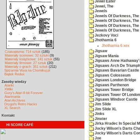
Jewel Eater
Jewel, The
Jewels
Jewels Of Darkness, The
Jewels Of Darkness, The 
Jewels Of Darkness, The 
Jewels Of Darkness, The
Jezkovy Voci
Jhothamia 6
Jhothamia 6.xex
Jigsaw
Czasopisma: 714 sztuk
(185)
Materiały scenowe: 32 sztuki
(9)
Jigsaw Mania
Materiały książkowe: 141 sztuk
(55)
Jigsaws Anne Hathaway'
Materiały firmowe: 27 sztuk
(20)
Jigsaws Arch De Triump
Materiały o grach: 351 sztuk
(211)
Spiżarnia Voya na Chomikuj.pl
Jigsaws Bavarian Castle
Bajtek Redux
Jigsaws Colosseum
Jigsaws London Bridge
Zasoby wiedzy
Jigsaws Parthenon
Atariki
XWiki
Jigsaws Tower Bridge
Gury's Atari 8-bit Forever
Jigsaws Tower Of London
Atarimania
Jigsaws Windsor Castle
Atari Archives
Drygol's Retro Hacks
Jim Slide
XL Search
Jim Slide XL
Jinks
Kontakt
Jinxter
Jirka Hradec In Special M
HI SCORE CAFÉ
Jocky Wilson's Darts Cha
Jocky Wilson's Darts C
Joe