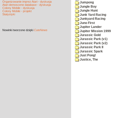
Organizowanie imprez Atari - dyskusja
Jumpong
Atari demoscene database - dyskusja
Jungle Boy
Colony Mobile - dyskusja
Jungle Hunt
Colony Mobile - projekt
Statystyki
Junk Yard Racing
Junkyard Racing
Juno First
Jupiter Lander
Nowinki
tworzone dzięki
CuteNews
Jupiter Mission 1999
Jurassic Gold
Jurassic Park (v1)
Jurassic Park (v2)
Jurassic Park II
Jurassic Spark
Just Pong!
Justice, The