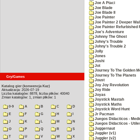
Joe A Ptaci
Joe Blade
Joe Blade II
Joe Painter
Joe Painter 2 Deeper Wal
Joe Painter Refurbished 
Joe's Adventure
Johnny The Ghost
Johny's Trouble
Johny's Trouble 2
Jolly
Jones
Joshi
Jot
Journey To The Golden M
Journey To The Planets
Gry/Games
Joust
Joy Joy Revolution
Katalog gier (konwencja Kaz)
Aktualizacja: 2026-07-19
Joy Ride
Liczba katalogów: 8878, liczba plików: 40040
Joyas
Zmian katalogów: 1, zmian plików: 1
Joystick Mastah
Joystick Maths
0-9
A
B
C
D
Joystick Word Hunt
E
F
G
H
I
Jr Pacman
Juegos Didacticos - Medi
J
K
L
M
N
Juegos Didacticos - Utile
Juggernaut
O
P
Q
R
S
Juggler (v1)
T
U
V
W
X
Juggler (v2)