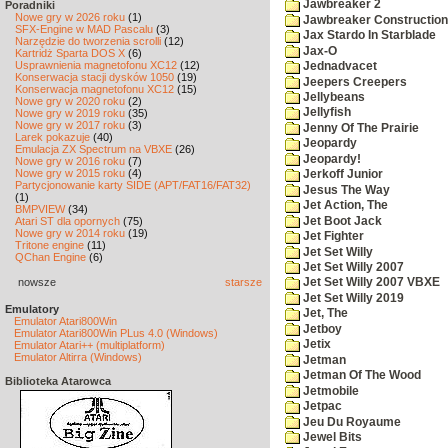
Jawbreaker 2
Poradniki
Nowe gry w 2026 roku
(1)
Jawbreaker Construction 
SFX-Engine w MAD Pascalu
(3)
Jax Stardo In Starblade
Narzędzie do tworzenia scrolli
(12)
Jax-O
Kartridż Sparta DOS X
(6)
Usprawnienia magnetofonu XC12
(12)
Jednadvacet
Konserwacja stacji dysków 1050
(19)
Jeepers Creepers
Konserwacja magnetofonu XC12
(15)
Jellybeans
Nowe gry w 2020 roku
(2)
Jellyfish
Nowe gry w 2019 roku
(35)
Nowe gry w 2017 roku
(3)
Jenny Of The Prairie
Larek pokazuje
(40)
Jeopardy
Emulacja ZX Spectrum na VBXE
(26)
Jeopardy!
Nowe gry w 2016 roku
(7)
Nowe gry w 2015 roku
(4)
Jerkoff Junior
Partycjonowanie karty SIDE (APT/FAT16/FAT32)
Jesus The Way
(1)
Jet Action, The
BMPVIEW
(34)
Jet Boot Jack
Atari ST dla opornych
(75)
Nowe gry w 2014 roku
(19)
Jet Fighter
Tritone engine
(11)
Jet Set Willy
QChan Engine
(6)
Jet Set Willy 2007
nowsze
starsze
Jet Set Willy 2007 VBXE
Jet Set Willy 2019
Emulatory
Jet, The
Emulator Atari800Win
Jetboy
Emulator Atari800Win PLus 4.0 (Windows)
Jetix
Emulator Atari++ (multiplatform)
Emulator Altirra (Windows)
Jetman
Jetman Of The Wood
Biblioteka Atarowca
Jetmobile
Jetpac
Jeu Du Royaume
Jewel Bits