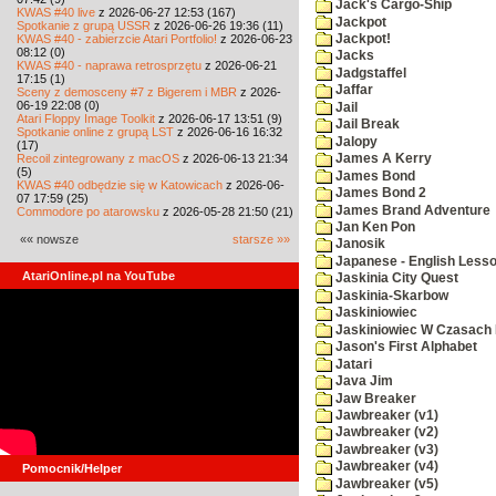
Jack's Cargo-Ship
KWAS #40 live
z 2026-06-27 12:53 (167)
Jackpot
Spotkanie z grupą USSR
z 2026-06-26 19:36 (11)
KWAS #40 - zabierzcie Atari Portfolio!
z 2026-06-23
Jackpot!
08:12 (0)
Jacks
KWAS #40 - naprawa retrosprzętu
z 2026-06-21
Jadgstaffel
17:15 (1)
Jaffar
Sceny z demosceny #7 z Bigerem i MBR
z 2026-
06-19 22:08 (0)
Jail
Atari Floppy Image Toolkit
z 2026-06-17 13:51 (9)
Jail Break
Spotkanie online z grupą LST
z 2026-06-16 16:32
Jalopy
(17)
Recoil zintegrowany z macOS
z 2026-06-13 21:34
James A Kerry
(5)
James Bond
KWAS #40 odbędzie się w Katowicach
z 2026-06-
James Bond 2
07 17:59 (25)
James Brand Adventure
Commodore po atarowsku
z 2026-05-28 21:50 (21)
Jan Ken Pon
«« nowsze
starsze »»
Janosik
Japanese - English Less
AtariOnline.pl na YouTube
Jaskinia City Quest
Jaskinia-Skarbow
Jaskiniowiec
Jaskiniowiec W Czasach I
Jason's First Alphabet
Jatari
Java Jim
Jaw Breaker
Jawbreaker (v1)
Jawbreaker (v2)
Jawbreaker (v3)
Jawbreaker (v4)
Pomocnik/Helper
Jawbreaker (v5)