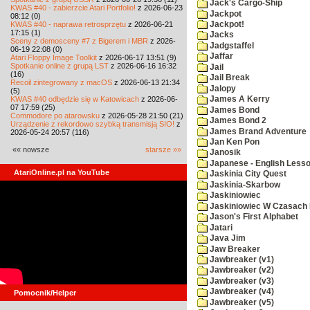
Jack's Cargo-Ship
KWAS #40 - zabierzcie Atari Portfolio!
z 2026-06-23
Jackpot
08:12 (0)
KWAS #40 - naprawa retrosprzętu
z 2026-06-21
Jackpot!
17:15 (1)
Jacks
Sceny z demosceny #7 z Bigerem i MBR
z 2026-
Jadgstaffel
06-19 22:08 (0)
Jaffar
Atari Floppy Image Toolkit
z 2026-06-17 13:51 (9)
Spotkanie online z grupą LST
z 2026-06-16 16:32
Jail
(16)
Jail Break
Recoil zintegrowany z macOS
z 2026-06-13 21:34
Jalopy
(5)
KWAS #40 odbędzie się w Katowicach
z 2026-06-
James A Kerry
07 17:59 (25)
James Bond
Commodore po atarowsku
z 2026-05-28 21:50 (21)
James Bond 2
Urządzenie z rekordowo szybką transmisją SIO!
z
James Brand Adventure
2026-05-24 20:57 (116)
Jan Ken Pon
«« nowsze
starsze »»
Janosik
Japanese - English Less
AtariOnline.pl na YouTube
Jaskinia City Quest
Jaskinia-Skarbow
Jaskiniowiec
Jaskiniowiec W Czasach I
Jason's First Alphabet
Jatari
Java Jim
Jaw Breaker
Jawbreaker (v1)
Jawbreaker (v2)
Jawbreaker (v3)
Jawbreaker (v4)
Pomocnik/Helper
Jawbreaker (v5)