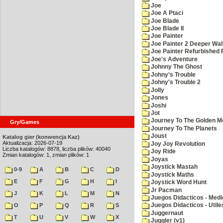
Joe
Joe A Ptaci
Joe Blade
Joe Blade II
Joe Painter
Joe Painter 2 Deeper Wal
Joe Painter Refurbished 
Joe's Adventure
Johnny The Ghost
Johny's Trouble
Johny's Trouble 2
Jolly
Jones
Joshi
Jot
Journey To The Golden M
Gry/Games
Journey To The Planets
Joust
Katalog gier (konwencja Kaz)
Aktualizacja: 2026-07-19
Joy Joy Revolution
Liczba katalogów: 8878, liczba plików: 40040
Joy Ride
Zmian katalogów: 1, zmian plików: 1
Joyas
Joystick Mastah
0-9
A
B
C
D
Joystick Maths
E
F
G
H
I
Joystick Word Hunt
Jr Pacman
J
K
L
M
N
Juegos Didacticos - Medi
O
P
Q
R
S
Juegos Didacticos - Utile
Juggernaut
T
U
V
W
X
Juggler (v1)