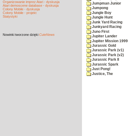
Organizowanie imprez Atari - dyskusja
Jumpman Junior
Atari demoscene database - dyskusja
Jumpong
Colony Mobile - dyskusja
Jungle Boy
Colony Mobile - projekt
Statystyki
Jungle Hunt
Junk Yard Racing
Junkyard Racing
Juno First
Nowinki
tworzone dzięki
CuteNews
Jupiter Lander
Jupiter Mission 1999
Jurassic Gold
Jurassic Park (v1)
Jurassic Park (v2)
Jurassic Park II
Jurassic Spark
Just Pong!
Justice, The