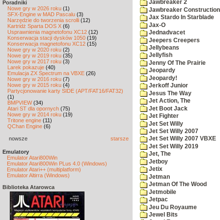
Jawbreaker 2
Poradniki
Nowe gry w 2026 roku
(1)
Jawbreaker Construction 
SFX-Engine w MAD Pascalu
(3)
Jax Stardo In Starblade
Narzędzie do tworzenia scrolli
(12)
Jax-O
Kartridż Sparta DOS X
(6)
Usprawnienia magnetofonu XC12
(12)
Jednadvacet
Konserwacja stacji dysków 1050
(19)
Jeepers Creepers
Konserwacja magnetofonu XC12
(15)
Jellybeans
Nowe gry w 2020 roku
(2)
Jellyfish
Nowe gry w 2019 roku
(35)
Nowe gry w 2017 roku
(3)
Jenny Of The Prairie
Larek pokazuje
(40)
Jeopardy
Emulacja ZX Spectrum na VBXE
(26)
Jeopardy!
Nowe gry w 2016 roku
(7)
Nowe gry w 2015 roku
(4)
Jerkoff Junior
Partycjonowanie karty SIDE (APT/FAT16/FAT32)
Jesus The Way
(1)
Jet Action, The
BMPVIEW
(34)
Jet Boot Jack
Atari ST dla opornych
(75)
Nowe gry w 2014 roku
(19)
Jet Fighter
Tritone engine
(11)
Jet Set Willy
QChan Engine
(6)
Jet Set Willy 2007
nowsze
starsze
Jet Set Willy 2007 VBXE
Jet Set Willy 2019
Emulatory
Jet, The
Emulator Atari800Win
Jetboy
Emulator Atari800Win PLus 4.0 (Windows)
Jetix
Emulator Atari++ (multiplatform)
Emulator Altirra (Windows)
Jetman
Jetman Of The Wood
Biblioteka Atarowca
Jetmobile
Jetpac
Jeu Du Royaume
Jewel Bits