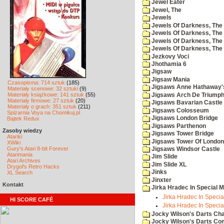
Jewel Eater
Jewel, The
Jewels
Jewels Of Darkness, The
Jewels Of Darkness, The 
Jewels Of Darkness, The 
Jewels Of Darkness, The
Jezkovy Voci
Jhothamia 6
Jigsaw
Jigsaw Mania
Czasopisma: 714 sztuk
(185)
Jigsaws Anne Hathaway'
Materiały scenowe: 32 sztuki
(9)
Materiały książkowe: 141 sztuk
(55)
Jigsaws Arch De Triump
Materiały firmowe: 27 sztuk
(20)
Jigsaws Bavarian Castle
Materiały o grach: 351 sztuk
(211)
Jigsaws Colosseum
Spiżarnia Voya na Chomikuj.pl
Jigsaws London Bridge
Bajtek Redux
Jigsaws Parthenon
Zasoby wiedzy
Jigsaws Tower Bridge
Atariki
Jigsaws Tower Of London
XWiki
Gury's Atari 8-bit Forever
Jigsaws Windsor Castle
Atarimania
Jim Slide
Atari Archives
Jim Slide XL
Drygol's Retro Hacks
Jinks
XL Search
Jinxter
Kontakt
Jirka Hradec In Special M
Jirka Hradec In Specia
HI SCORE CAFÉ
Jirka Hradec In Specia
Jocky Wilson's Darts Cha
Jocky Wilson's Darts C