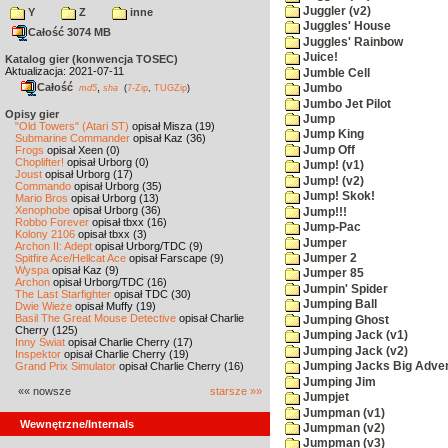
Juggler (v2)
Y
Z
inne
Juggles' House
Całość 3074 MB
Juggles' Rainbow
Juice!
Katalog gier (konwencja TOSEC)
Aktualizacja: 2021-07-11
Jumble Cell
Całość
,
Jumbo
md5
sha
(
7-Zip
,
TUGZip
)
Jumbo Jet Pilot
Opisy gier
Jump
"Old Towers" (Atari ST)
opisał Misza (19)
Jump King
Submarine Commander
opisał Kaz (36)
Jump Off
Frogs
opisał Xeen (0)
Choplifter!
opisał Urborg (0)
Jump! (v1)
Joust
opisał Urborg (17)
Jump! (v2)
Commando
opisał Urborg (35)
Jump! Skok!
Mario Bros
opisał Urborg (13)
Xenophobe
opisał Urborg (36)
Jump!!!
Robbo Forever
opisał tbxx (16)
Jump-Pac
Kolony 2106
opisał tbxx (3)
Jumper
Archon II: Adept
opisał Urborg/TDC (9)
Spitfire Ace/Hellcat Ace
opisał Farscape (9)
Jumper 2
Wyspa
opisał Kaz (9)
Jumper 85
Archon
opisał Urborg/TDC (16)
Jumpin' Spider
The Last Starfighter
opisał TDC (30)
Jumping Ball
Dwie Wieże
opisał Muffy (19)
Basil The Great Mouse Detective
opisał Charlie
Jumping Ghost
Cherry (125)
Jumping Jack (v1)
Inny Świat
opisał Charlie Cherry (17)
Jumping Jack (v2)
Inspektor
opisał Charlie Cherry (19)
Grand Prix Simulator
opisał Charlie Cherry (16)
Jumping Jacks Big Adve
Jumping Jim
«« nowsze
starsze »»
Jumpjet
Jumpman (v1)
Wewnętrzne/Internals
Jumpman (v2)
Jumpman (v3)