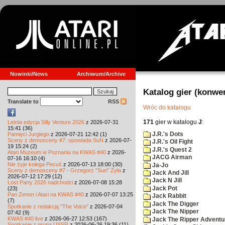
Nowinki/News
Archiwum/Archive
Katalog gier (konwe
Translate to
RSS
Wróc do katalogu
171
gier w katalogu
J
:
Letnia edycja Silly Venture 2026
z 2026-07-31
15:41 (36)
J.R.'s Dots
Pamięci Jurgiego
z 2026-07-21 12:42 (1)
Sceny z demosceny #7: opowiada SuN
z 2026-07-
J.R.'s Oil Fight
19 15:24 (2)
J.R.'s Quest 2
Atari Muzeum w Poznaniu na KWAS #40
z 2026-
JACG Airman
07-16 16:10 (4)
Nie żyje kolega Pecuś
z 2026-07-13 18:00 (30)
Ja-Jo
Sceny z demosceny #7 - Grzegorz "Sun" Żyła
z
Jack And Jill
2026-07-12 17:29 (12)
Jack N Jill
Lost Party 2026 nadchodzi
z 2026-07-08 15:28
Jack Pot
(23)
Pan Zenon i Atari na KWAS #40
z 2026-07-07 13:25
Jack Rabbit
(7)
Jack The Digger
Spotkanie z redakcją "The Voice"
z 2026-07-04
Jack The Nipper
07:42 (9)
KWAS #40 live
z 2026-06-27 12:53 (167)
Jack The Ripper Adventu
Spotkanie z grupą USSR
z 2026-06-26 19:36 (11)