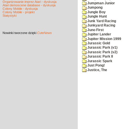
Organizowanie imprez Atari - dyskusja
Jumpman Junior
Atari demoscene database - dyskusja
Jumpong
Colony Mobile - dyskusja
Jungle Boy
Colony Mobile - projekt
Statystyki
Jungle Hunt
Junk Yard Racing
Junkyard Racing
Juno First
Nowinki
tworzone dzięki
CuteNews
Jupiter Lander
Jupiter Mission 1999
Jurassic Gold
Jurassic Park (v1)
Jurassic Park (v2)
Jurassic Park II
Jurassic Spark
Just Pong!
Justice, The