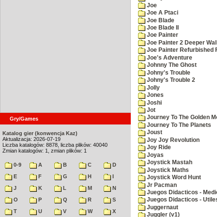
Joe
Joe A Ptaci
Joe Blade
Joe Blade II
Joe Painter
Joe Painter 2 Deeper Wal
Joe Painter Refurbished 
Joe's Adventure
Johnny The Ghost
Johny's Trouble
Johny's Trouble 2
Jolly
Jones
Joshi
Jot
Journey To The Golden M
Gry/Games
Journey To The Planets
Joust
Katalog gier (konwencja Kaz)
Aktualizacja: 2026-07-19
Joy Joy Revolution
Liczba katalogów: 8878, liczba plików: 40040
Joy Ride
Zmian katalogów: 1, zmian plików: 1
Joyas
Joystick Mastah
0-9
A
B
C
D
Joystick Maths
E
F
G
H
I
Joystick Word Hunt
Jr Pacman
J
K
L
M
N
Juegos Didacticos - Medi
O
P
Q
R
S
Juegos Didacticos - Utile
Juggernaut
T
U
V
W
X
Juggler (v1)