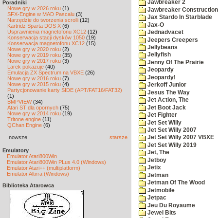
Jawbreaker 2
Poradniki
Nowe gry w 2026 roku
(1)
Jawbreaker Construction 
SFX-Engine w MAD Pascalu
(3)
Jax Stardo In Starblade
Narzędzie do tworzenia scrolli
(12)
Jax-O
Kartridż Sparta DOS X
(6)
Usprawnienia magnetofonu XC12
(12)
Jednadvacet
Konserwacja stacji dysków 1050
(19)
Jeepers Creepers
Konserwacja magnetofonu XC12
(15)
Jellybeans
Nowe gry w 2020 roku
(2)
Jellyfish
Nowe gry w 2019 roku
(35)
Nowe gry w 2017 roku
(3)
Jenny Of The Prairie
Larek pokazuje
(40)
Jeopardy
Emulacja ZX Spectrum na VBXE
(26)
Jeopardy!
Nowe gry w 2016 roku
(7)
Nowe gry w 2015 roku
(4)
Jerkoff Junior
Partycjonowanie karty SIDE (APT/FAT16/FAT32)
Jesus The Way
(1)
Jet Action, The
BMPVIEW
(34)
Jet Boot Jack
Atari ST dla opornych
(75)
Nowe gry w 2014 roku
(19)
Jet Fighter
Tritone engine
(11)
Jet Set Willy
QChan Engine
(6)
Jet Set Willy 2007
nowsze
starsze
Jet Set Willy 2007 VBXE
Jet Set Willy 2019
Emulatory
Jet, The
Emulator Atari800Win
Jetboy
Emulator Atari800Win PLus 4.0 (Windows)
Jetix
Emulator Atari++ (multiplatform)
Emulator Altirra (Windows)
Jetman
Jetman Of The Wood
Biblioteka Atarowca
Jetmobile
Jetpac
Jeu Du Royaume
Jewel Bits