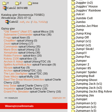
Juggler (v2)
Y
Z
inne
Juggles' House
Całość 3074 MB
Juggles' Rainbow
Juice!
Katalog gier (konwencja TOSEC)
Aktualizacja: 2021-07-11
Jumble Cell
Całość
,
Jumbo
md5
sha
(
7-Zip
,
TUGZip
)
Jumbo Jet Pilot
Opisy gier
Jump
"Old Towers" (Atari ST)
opisał Misza (19)
Jump King
Submarine Commander
opisał Kaz (36)
Jump Off
Frogs
opisał Xeen (0)
Choplifter!
opisał Urborg (0)
Jump! (v1)
Joust
opisał Urborg (17)
Jump! (v2)
Commando
opisał Urborg (35)
Jump! Skok!
Mario Bros
opisał Urborg (13)
Xenophobe
opisał Urborg (36)
Jump!!!
Robbo Forever
opisał tbxx (16)
Jump-Pac
Kolony 2106
opisał tbxx (3)
Jumper
Archon II: Adept
opisał Urborg/TDC (9)
Spitfire Ace/Hellcat Ace
opisał Farscape (9)
Jumper 2
Wyspa
opisał Kaz (9)
Jumper 85
Archon
opisał Urborg/TDC (16)
Jumpin' Spider
The Last Starfighter
opisał TDC (30)
Jumping Ball
Dwie Wieże
opisał Muffy (19)
Basil The Great Mouse Detective
opisał Charlie
Jumping Ghost
Cherry (125)
Jumping Jack (v1)
Inny Świat
opisał Charlie Cherry (17)
Jumping Jack (v2)
Inspektor
opisał Charlie Cherry (19)
Grand Prix Simulator
opisał Charlie Cherry (16)
Jumping Jacks Big Adve
Jumping Jim
«« nowsze
starsze »»
Jumpjet
Jumpman (v1)
Wewnętrzne/Internals
Jumpman (v2)
Jumpman (v3)