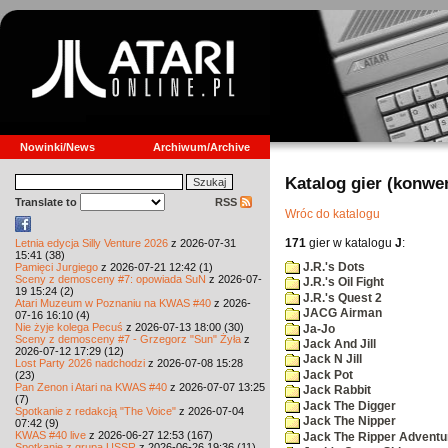
Nowinki/News
Archiwum/Archive
Katalog gier (konwe
Translate to
RSS
Wróc do katalogu
171
gier w katalogu
J
:
Letnia edycja Silly Venture 2026
z 2026-07-31
15:41 (38)
J.R.'s Dots
Pamięci Jurgiego
z 2026-07-21 12:42 (1)
Sceny z demosceny #7: opowiada SuN
z 2026-07-
J.R.'s Oil Fight
19 15:24 (2)
J.R.'s Quest 2
Atari Muzeum w Poznaniu na KWAS #40
z 2026-
JACG Airman
07-16 16:10 (4)
Nie żyje kolega Pecuś
z 2026-07-13 18:00 (30)
Ja-Jo
Sceny z demosceny #7 - Grzegorz "Sun" Żyła
z
Jack And Jill
2026-07-12 17:29 (12)
Jack N Jill
Lost Party 2026 nadchodzi
z 2026-07-08 15:28
Jack Pot
(23)
Pan Zenon i Atari na KWAS #40
z 2026-07-07 13:25
Jack Rabbit
(7)
Jack The Digger
Spotkanie z redakcją "The Voice"
z 2026-07-04
Jack The Nipper
07:42 (9)
KWAS #40 live
z 2026-06-27 12:53 (167)
Jack The Ripper Adventu
Spotkanie z grupą USSR
z 2026-06-26 19:36 (11)