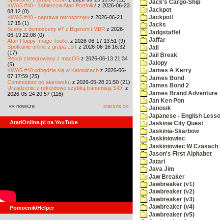
Jack's Cargo-Ship
KWAS #40 - zabierzcie Atari Portfolio!
z 2026-06-23
Jackpot
08:12 (0)
KWAS #40 - naprawa retrosprzętu
z 2026-06-21
Jackpot!
17:15 (1)
Jacks
Sceny z demosceny #7 z Bigerem i MBR
z 2026-
Jadgstaffel
06-19 22:08 (0)
Jaffar
Atari Floppy Image Toolkit
z 2026-06-17 13:51 (9)
Spotkanie online z grupą LST
z 2026-06-16 16:32
Jail
(17)
Jail Break
Recoil zintegrowany z macOS
z 2026-06-13 21:34
Jalopy
(5)
KWAS #40 odbędzie się w Katowicach
z 2026-06-
James A Kerry
07 17:59 (25)
James Bond
Commodore po atarowsku
z 2026-05-28 21:50 (21)
James Bond 2
Urządzenie z rekordowo szybką transmisją SIO!
z
James Brand Adventure
2026-05-24 20:57 (116)
Jan Ken Pon
«« nowsze
starsze »»
Janosik
Japanese - English Less
AtariOnline.pl na YouTube
Jaskinia City Quest
Jaskinia-Skarbow
Jaskiniowiec
Jaskiniowiec W Czasach I
Jason's First Alphabet
Jatari
Java Jim
Jaw Breaker
Jawbreaker (v1)
Jawbreaker (v2)
Jawbreaker (v3)
Jawbreaker (v4)
Pomocnik/Helper
Jawbreaker (v5)