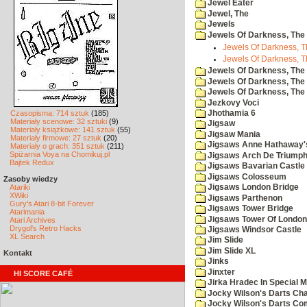
Jewel Eater
Jewel, The
Jewels
Jewels Of Darkness, The
Jewels Of Darkness, Th
Jewels Of Darkness, Th
Jewels Of Darkness, The 
Jewels Of Darkness, The 
Jewels Of Darkness, The
Jezkovy Voci
Czasopisma: 714 sztuk
(185)
Jhothamia 6
Materiały scenowe: 32 sztuki
(9)
Jigsaw
Materiały książkowe: 141 sztuk
(55)
Jigsaw Mania
Materiały firmowe: 27 sztuk
(20)
Jigsaws Anne Hathaway'
Materiały o grach: 351 sztuk
(211)
Spiżarnia Voya na Chomikuj.pl
Jigsaws Arch De Triump
Bajtek Redux
Jigsaws Bavarian Castle
Jigsaws Colosseum
Zasoby wiedzy
Atariki
Jigsaws London Bridge
XWiki
Jigsaws Parthenon
Gury's Atari 8-bit Forever
Jigsaws Tower Bridge
Atarimania
Jigsaws Tower Of London
Atari Archives
Drygol's Retro Hacks
Jigsaws Windsor Castle
XL Search
Jim Slide
Jim Slide XL
Kontakt
Jinks
Jinxter
HI SCORE CAFÉ
Jirka Hradec In Special M
Jocky Wilson's Darts Cha
Jocky Wilson's Darts C