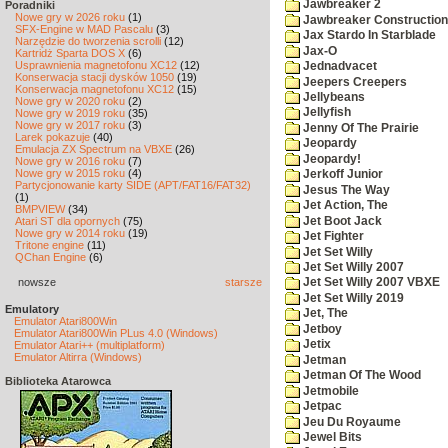
Jawbreaker 2
Poradniki
Nowe gry w 2026 roku
(1)
Jawbreaker Construction 
SFX-Engine w MAD Pascalu
(3)
Jax Stardo In Starblade
Narzędzie do tworzenia scrolli
(12)
Jax-O
Kartridż Sparta DOS X
(6)
Usprawnienia magnetofonu XC12
(12)
Jednadvacet
Konserwacja stacji dysków 1050
(19)
Jeepers Creepers
Konserwacja magnetofonu XC12
(15)
Jellybeans
Nowe gry w 2020 roku
(2)
Jellyfish
Nowe gry w 2019 roku
(35)
Nowe gry w 2017 roku
(3)
Jenny Of The Prairie
Larek pokazuje
(40)
Jeopardy
Emulacja ZX Spectrum na VBXE
(26)
Jeopardy!
Nowe gry w 2016 roku
(7)
Nowe gry w 2015 roku
(4)
Jerkoff Junior
Partycjonowanie karty SIDE (APT/FAT16/FAT32)
Jesus The Way
(1)
Jet Action, The
BMPVIEW
(34)
Jet Boot Jack
Atari ST dla opornych
(75)
Nowe gry w 2014 roku
(19)
Jet Fighter
Tritone engine
(11)
Jet Set Willy
QChan Engine
(6)
Jet Set Willy 2007
nowsze
starsze
Jet Set Willy 2007 VBXE
Jet Set Willy 2019
Emulatory
Jet, The
Emulator Atari800Win
Jetboy
Emulator Atari800Win PLus 4.0 (Windows)
Jetix
Emulator Atari++ (multiplatform)
Emulator Altirra (Windows)
Jetman
Jetman Of The Wood
Biblioteka Atarowca
Jetmobile
Jetpac
Jeu Du Royaume
Jewel Bits