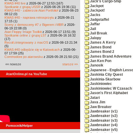
Jack's Cargo-Ship
KWAS #40 live
z 2026-06-27 12:53 (167)
Jackpot
Spotkanie z grupą USSR
z 2026-06-26 19:36 (11)
KWAS #40 - zabierzcie Atari Portfolio!
z 2026-06-23
Jackpot!
08:12 (0)
Jacks
KWAS #40 - naprawa retrosprzętu
z 2026-06-21
Jadgstaffel
17:15 (1)
Jaffar
Sceny z demosceny #7 z Bigerem i MBR
z 2026-
06-19 22:08 (0)
Jail
Atari Floppy Image Toolkit
z 2026-06-17 13:51 (9)
Jail Break
Spotkanie online z grupą LST
z 2026-06-16 16:32
Jalopy
(17)
Recoil zintegrowany z macOS
z 2026-06-13 21:34
James A Kerry
(5)
James Bond
KWAS #40 odbędzie się w Katowicach
z 2026-06-
James Bond 2
07 17:59 (25)
James Brand Adventure
Commodore po atarowsku
z 2026-05-28 21:50 (21)
Jan Ken Pon
«« nowsze
starsze »»
Janosik
Japanese - English Less
AtariOnline.pl na YouTube
Jaskinia City Quest
Jaskinia-Skarbow
Jaskiniowiec
Jaskiniowiec W Czasach I
Jason's First Alphabet
Jatari
Java Jim
Jaw Breaker
Jawbreaker (v1)
Jawbreaker (v2)
Jawbreaker (v3)
Jawbreaker (v4)
Pomocnik/Helper
Jawbreaker (v5)