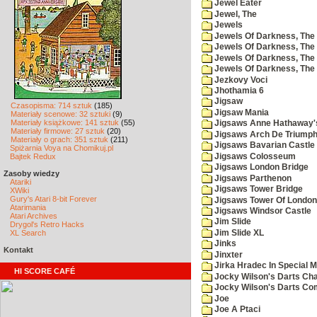
Jewel Eater
Jewel, The
Jewels
Jewels Of Darkness, The
Jewels Of Darkness, The 
Jewels Of Darkness, The 
Jewels Of Darkness, The
Jezkovy Voci
Jhothamia 6
Jigsaw
Czasopisma: 714 sztuk
(185)
Jigsaw Mania
Materiały scenowe: 32 sztuki
(9)
Materiały książkowe: 141 sztuk
(55)
Jigsaws Anne Hathaway'
Materiały firmowe: 27 sztuk
(20)
Jigsaws Arch De Triump
Materiały o grach: 351 sztuk
(211)
Jigsaws Bavarian Castle
Spiżarnia Voya na Chomikuj.pl
Jigsaws Colosseum
Bajtek Redux
Jigsaws London Bridge
Zasoby wiedzy
Jigsaws Parthenon
Atariki
Jigsaws Tower Bridge
XWiki
Gury's Atari 8-bit Forever
Jigsaws Tower Of London
Atarimania
Jigsaws Windsor Castle
Atari Archives
Jim Slide
Drygol's Retro Hacks
Jim Slide XL
XL Search
Jinks
Kontakt
Jinxter
Jirka Hradec In Special M
HI SCORE CAFÉ
Jocky Wilson's Darts Cha
Jocky Wilson's Darts C
Joe
Joe A Ptaci