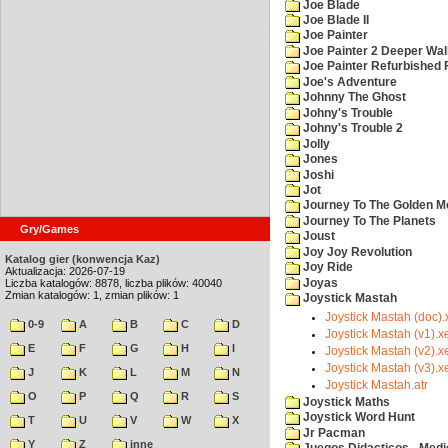
Joe Blade
Joe Blade II
Joe Painter
Joe Painter 2 Deeper Wal
Joe Painter Refurbished 
Joe's Adventure
Johnny The Ghost
Johny's Trouble
Johny's Trouble 2
Jolly
Jones
Joshi
Jot
Journey To The Golden M
Journey To The Planets
Gry/Games
Joust
Joy Joy Revolution
Katalog gier (konwencja Kaz)
Joy Ride
Aktualizacja: 2026-07-19
Joyas
Liczba katalogów: 8878, liczba plików: 40040
Zmian katalogów: 1, zmian plików: 1
Joystick Mastah
Joystick Mastah (doc).
0-9
A
B
C
D
Joystick Mastah (v1).x
E
F
G
H
I
Joystick Mastah (v2).x
Joystick Mastah (v3).x
J
K
L
M
N
Joystick Mastah.atr
O
P
Q
R
S
Joystick Maths
Joystick Word Hunt
T
U
V
W
X
Jr Pacman
Y
Z
inne
Juegos Didacticos - Medi