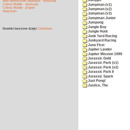
Jumpjet
Atari demoscene database - dyskusja
Colony Mobile - dyskusja
Jumpman (v1)
Colony Mobile - projekt
Jumpman (v2)
Statystyki
Jumpman (v3)
Jumpman Junior
Jumpong
Jungle Boy
Nowinki
tworzone dzięki
CuteNews
Jungle Hunt
Junk Yard Racing
Junkyard Racing
Juno First
Jupiter Lander
Jupiter Mission 1999
Jurassic Gold
Jurassic Park (v1)
Jurassic Park (v2)
Jurassic Park II
Jurassic Spark
Just Pong!
Justice, The