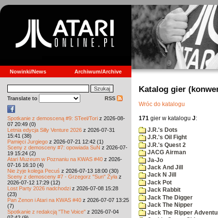
Nowinki/News
Archiwum/Archive
Katalog gier (konwe
Translate to
RSS
Wróc do katalogu
171
gier w katalogu
J
:
Spotkanie z demosceną #9: STeel/Tori
z 2026-08-
07 20:49 (0)
J.R.'s Dots
Letnia edycja Silly Venture 2026
z 2026-07-31
15:41 (38)
J.R.'s Oil Fight
Pamięci Jurgiego
z 2026-07-21 12:42 (1)
J.R.'s Quest 2
Sceny z demosceny #7: opowiada SuN
z 2026-07-
JACG Airman
19 15:24 (2)
Atari Muzeum w Poznaniu na KWAS #40
z 2026-
Ja-Jo
07-16 16:10 (4)
Jack And Jill
Nie żyje kolega Pecuś
z 2026-07-13 18:00 (30)
Jack N Jill
Sceny z demosceny #7 - Grzegorz "Sun" Żyła
z
Jack Pot
2026-07-12 17:29 (12)
Lost Party 2026 nadchodzi
z 2026-07-08 15:28
Jack Rabbit
(23)
Jack The Digger
Pan Zenon i Atari na KWAS #40
z 2026-07-07 13:25
Jack The Nipper
(7)
Spotkanie z redakcją "The Voice"
z 2026-07-04
Jack The Ripper Adventu
07:42 (9)