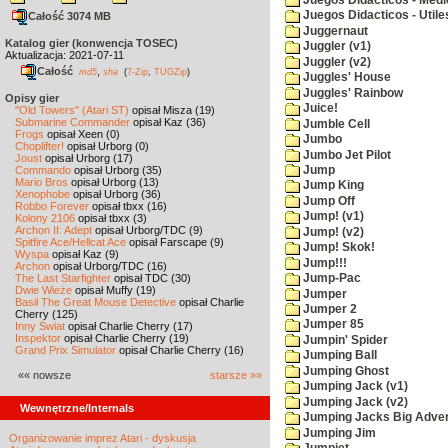
Juegos Didacticos - Utile
Całość 3074 MB
Juggernaut
Katalog gier (konwencja TOSEC)
Juggler (v1)
Aktualizacja: 2021-07-11
Juggler (v2)
Całość
,
md5
sha
(
7-Zip
,
TUGZip
)
Juggles' House
Juggles' Rainbow
Opisy gier
Juice!
"Old Towers" (Atari ST)
opisał Misza (19)
Submarine Commander
opisał Kaz (36)
Jumble Cell
Frogs
opisał Xeen (0)
Jumbo
Choplifter!
opisał Urborg (0)
Jumbo Jet Pilot
Joust
opisał Urborg (17)
Jump
Commando
opisał Urborg (35)
Mario Bros
opisał Urborg (13)
Jump King
Xenophobe
opisał Urborg (36)
Jump Off
Robbo Forever
opisał tbxx (16)
Jump! (v1)
Kolony 2106
opisał tbxx (3)
Archon II: Adept
opisał Urborg/TDC (9)
Jump! (v2)
Spitfire Ace/Hellcat Ace
opisał Farscape (9)
Jump! Skok!
Wyspa
opisał Kaz (9)
Jump!!!
Archon
opisał Urborg/TDC (16)
The Last Starfighter
opisał TDC (30)
Jump-Pac
Dwie Wieże
opisał Muffy (19)
Jumper
Basil The Great Mouse Detective
opisał Charlie
Jumper 2
Cherry (125)
Jumper 85
Inny Świat
opisał Charlie Cherry (17)
Inspektor
opisał Charlie Cherry (19)
Jumpin' Spider
Grand Prix Simulator
opisał Charlie Cherry (16)
Jumping Ball
Jumping Ghost
«« nowsze
starsze »»
Jumping Jack (v1)
Jumping Jack (v2)
Wewnętrzne/Internals
Jumping Jacks Big Adve
Jumping Jim
Organizowanie imprez Atari - dyskusja