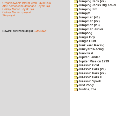
Jumping Jack (v2)
Organizowanie imprez Atari - dyskusja
Jumping Jacks Big Adve
Atari demoscene database - dyskusja
Colony Mobile - dyskusja
Jumping Jim
Colony Mobile - projekt
Jumpjet
Statystyki
Jumpman (v1)
Jumpman (v2)
Jumpman (v3)
Jumpman Junior
Nowinki
tworzone dzięki
CuteNews
Jumpong
Jungle Boy
Jungle Hunt
Junk Yard Racing
Junkyard Racing
Juno First
Jupiter Lander
Jupiter Mission 1999
Jurassic Gold
Jurassic Park (v1)
Jurassic Park (v2)
Jurassic Park II
Jurassic Spark
Just Pong!
Justice, The