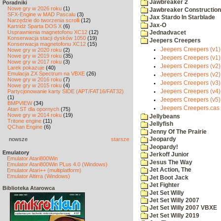
Jawbreaker 2
Poradniki
Nowe gry w 2026 roku
(1)
Jawbreaker Construction 
SFX-Engine w MAD Pascalu
(3)
Jax Stardo In Starblade
Narzędzie do tworzenia scrolli
(12)
Jax-O
Kartridż Sparta DOS X
(6)
Usprawnienia magnetofonu XC12
(12)
Jednadvacet
Konserwacja stacji dysków 1050
(19)
Jeepers Creepers
Konserwacja magnetofonu XC12
(15)
Jeepers Creepers (v1).
Nowe gry w 2020 roku
(2)
Nowe gry w 2019 roku
(35)
Jeepers Creepers (v1)
Nowe gry w 2017 roku
(3)
Jeepers Creepers (v2).
Larek pokazuje
(40)
Emulacja ZX Spectrum na VBXE
(26)
Jeepers Creepers (v2)
Nowe gry w 2016 roku
(7)
Jeepers Creepers (v3)
Nowe gry w 2015 roku
(4)
Jeepers Creepers (v4)
Partycjonowanie karty SIDE (APT/FAT16/FAT32)
(1)
Jeepers Creepers (v5)
BMPVIEW
(34)
Jeepers Creepers.cas
Atari ST dla opornych
(75)
Nowe gry w 2014 roku
(19)
Jellybeans
Tritone engine
(11)
Jellyfish
QChan Engine
(6)
Jenny Of The Prairie
nowsze
starsze
Jeopardy
Jeopardy!
Emulatory
Jerkoff Junior
Emulator Atari800Win
Jesus The Way
Emulator Atari800Win PLus 4.0 (Windows)
Jet Action, The
Emulator Atari++ (multiplatform)
Emulator Altirra (Windows)
Jet Boot Jack
Jet Fighter
Biblioteka Atarowca
Jet Set Willy
Jet Set Willy 2007
Jet Set Willy 2007 VBXE
Jet Set Willy 2019