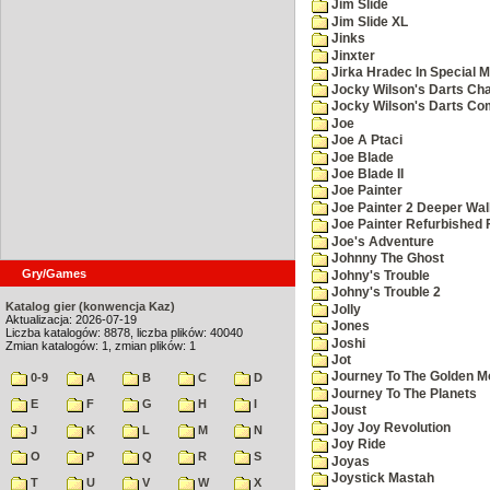
Jim Slide
Jim Slide XL
Jinks
Jinxter
Jirka Hradec In Special M
Jocky Wilson's Darts Cha
Jocky Wilson's Darts C
Joe
Joe A Ptaci
Joe Blade
Joe Blade II
Joe Painter
Joe Painter 2 Deeper Wal
Joe Painter Refurbished 
Joe's Adventure
Johnny The Ghost
Gry/Games
Johny's Trouble
Johny's Trouble 2
Katalog gier (konwencja Kaz)
Jolly
Aktualizacja: 2026-07-19
Jones
Liczba katalogów: 8878, liczba plików: 40040
Joshi
Zmian katalogów: 1, zmian plików: 1
Jot
Journey To The Golden M
0-9
A
B
C
D
Journey To The Planets
E
F
G
H
I
Joust
Joy Joy Revolution
J
K
L
M
N
Joy Ride
O
P
Q
R
S
Joyas
Joystick Mastah
T
U
V
W
X