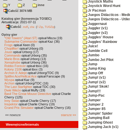
Joystick Maths
Y
Z
inne
Joystick Word Hunt
Jr Pacman
Całość 3074 MB
Juegos Didacticos - Medi
Katalog gier (konwencja TOSEC)
Juegos Didacticos - Utile
Aktualizacja: 2021-07-11
Juggernaut
Całość
,
md5
sha
(
7-Zip
,
TUGZip
)
Juggler (v1)
Juggler (v2)
Opisy gier
Juggles' House
"Old Towers" (Atari ST)
opisał Misza (19)
Submarine Commander
opisał Kaz (36)
Juggles' Rainbow
Frogs
opisał Xeen (0)
Juice!
Choplifter!
opisał Urborg (0)
Jumble Cell
Joust
opisał Urborg (17)
Jumbo
Commando
opisał Urborg (35)
Mario Bros
opisał Urborg (13)
Jumbo Jet Pilot
Xenophobe
opisał Urborg (36)
Jump
Robbo Forever
opisał tbxx (16)
Jump King
Kolony 2106
opisał tbxx (3)
Archon II: Adept
opisał Urborg/TDC (9)
Jump Off
Spitfire Ace/Hellcat Ace
opisał Farscape (9)
Jump! (v1)
Wyspa
opisał Kaz (9)
Jump! (v2)
Archon
opisał Urborg/TDC (16)
Jump! Skok!
The Last Starfighter
opisał TDC (30)
Dwie Wieże
opisał Muffy (19)
Jump!!!
Basil The Great Mouse Detective
opisał Charlie
Jump-Pac
Cherry (125)
Jumper
Inny Świat
opisał Charlie Cherry (17)
Inspektor
opisał Charlie Cherry (19)
Jumper 2
Grand Prix Simulator
opisał Charlie Cherry (16)
Jumper 85
Jumpin' Spider
«« nowsze
starsze »»
Jumping Ball
Jumping Ghost
Wewnętrzne/Internals
Jumping Jack (v1)