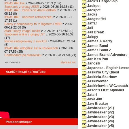
Jack's Cargo-Ship
KWAS #40 live
z 2026-06-27 12:53 (167)
Jackpot
Spotkanie z grupą USSR
z 2026-06-26 19:36 (11)
KWAS #40 - zabierzcie Atari Portfolio!
z 2026-06-23
Jackpot!
08:12 (0)
Jacks
KWAS #40 - naprawa retrosprzętu
z 2026-06-21
Jadgstaffel
17:15 (1)
Jaffar
Sceny z demosceny #7 z Bigerem i MBR
z 2026-
06-19 22:08 (0)
Jail
Atari Floppy Image Toolkit
z 2026-06-17 13:51 (9)
Jail Break
Spotkanie online z grupą LST
z 2026-06-16 16:32
Jalopy
(17)
Recoil zintegrowany z macOS
z 2026-06-13 21:34
James A Kerry
(5)
James Bond
KWAS #40 odbędzie się w Katowicach
z 2026-06-
James Bond 2
07 17:59 (25)
James Brand Adventure
Commodore po atarowsku
z 2026-05-28 21:50 (21)
Jan Ken Pon
«« nowsze
starsze »»
Janosik
Japanese - English Less
AtariOnline.pl na YouTube
Jaskinia City Quest
Jaskinia-Skarbow
Jaskiniowiec
Jaskiniowiec W Czasach I
Jason's First Alphabet
Jatari
Java Jim
Jaw Breaker
Jawbreaker (v1)
Jawbreaker (v2)
Jawbreaker (v3)
Jawbreaker (v4)
Pomocnik/Helper
Jawbreaker (v5)