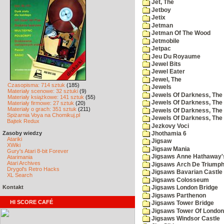
Jet, The
Jetboy
Jetix
Jetman
Jetman Of The Wood
Jetmobile
Jetpac
Jeu Du Royaume
Jewel Bits
Jewel Eater
Jewel, The
Czasopisma: 714 sztuk
(185)
Jewels
Materiały scenowe: 32 sztuki
(9)
Jewels Of Darkness, The
Materiały książkowe: 141 sztuk
(55)
Jewels Of Darkness, The 
Materiały firmowe: 27 sztuk
(20)
Materiały o grach: 351 sztuk
(211)
Jewels Of Darkness, The 
Spiżarnia Voya na Chomikuj.pl
Jewels Of Darkness, The
Bajtek Redux
Jezkovy Voci
Zasoby wiedzy
Jhothamia 6
Atariki
Jigsaw
XWiki
Jigsaw Mania
Gury's Atari 8-bit Forever
Jigsaws Anne Hathaway'
Atarimania
Atari Archives
Jigsaws Arch De Triump
Drygol's Retro Hacks
Jigsaws Bavarian Castle
XL Search
Jigsaws Colosseum
Kontakt
Jigsaws London Bridge
Jigsaws Parthenon
HI SCORE CAFÉ
Jigsaws Tower Bridge
Jigsaws Tower Of London
Jigsaws Windsor Castle