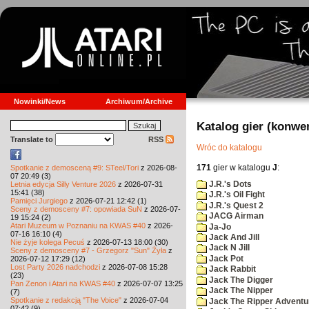
Nowinki/News
Archiwum/Archive
Katalog gier (konwe
Translate to
RSS
Wróc do katalogu
171
gier w katalogu
J
:
Spotkanie z demosceną #9: STeel/Tori
z 2026-08-
07 20:49 (3)
J.R.'s Dots
Letnia edycja Silly Venture 2026
z 2026-07-31
15:41 (38)
J.R.'s Oil Fight
Pamięci Jurgiego
z 2026-07-21 12:42 (1)
J.R.'s Quest 2
Sceny z demosceny #7: opowiada SuN
z 2026-07-
JACG Airman
19 15:24 (2)
Atari Muzeum w Poznaniu na KWAS #40
z 2026-
Ja-Jo
07-16 16:10 (4)
Jack And Jill
Nie żyje kolega Pecuś
z 2026-07-13 18:00 (30)
Jack N Jill
Sceny z demosceny #7 - Grzegorz "Sun" Żyła
z
Jack Pot
2026-07-12 17:29 (12)
Lost Party 2026 nadchodzi
z 2026-07-08 15:28
Jack Rabbit
(23)
Jack The Digger
Pan Zenon i Atari na KWAS #40
z 2026-07-07 13:25
Jack The Nipper
(7)
Spotkanie z redakcją "The Voice"
z 2026-07-04
Jack The Ripper Adventu
07:42 (9)