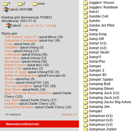
Juggles' House
Y
Z
inne
Juggles' Rainbow
Całość 3074 MB
Juice!
Jumble Cell
Katalog gier (konwencja TOSEC)
Aktualizacja: 2021-07-11
Jumbo
Jumbo Jet Pilot
Całość
,
md5
sha
(
7-Zip
,
TUGZip
)
Jump
Opisy gier
Jump King
"Old Towers" (Atari ST)
opisał Misza (19)
Jump Off
Submarine Commander
opisał Kaz (36)
Jump! (v1)
Frogs
opisał Xeen (0)
Choplifter!
opisał Urborg (0)
Jump! (v2)
Joust
opisał Urborg (17)
Jump! Skok!
Commando
opisał Urborg (35)
Jump!!!
Mario Bros
opisał Urborg (13)
Xenophobe
opisał Urborg (36)
Jump-Pac
Robbo Forever
opisał tbxx (16)
Jumper
Kolony 2106
opisał tbxx (3)
Jumper 2
Archon II: Adept
opisał Urborg/TDC (9)
Jumper 85
Spitfire Ace/Hellcat Ace
opisał Farscape (9)
Wyspa
opisał Kaz (9)
Jumpin' Spider
Archon
opisał Urborg/TDC (16)
Jumping Ball
The Last Starfighter
opisał TDC (30)
Jumping Ghost
Dwie Wieże
opisał Muffy (19)
Basil The Great Mouse Detective
opisał Charlie
Jumping Jack (v1)
Cherry (125)
Jumping Jack (v2)
Inny Świat
opisał Charlie Cherry (17)
Jumping Jacks Big Adve
Inspektor
opisał Charlie Cherry (19)
Jumping Jim
Grand Prix Simulator
opisał Charlie Cherry (16)
Jumpjet
«« nowsze
starsze »»
Jumpman (v1)
Jumpman (v2)
Wewnętrzne/Internals
Jumpman (v3)
Jumpman Junior