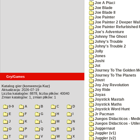
Joe A Ptaci
Joe Blade
Joe Blade II
Joe Painter
Joe Painter 2 Deeper Wal
Joe Painter Refurbished 
Joe's Adventure
Johnny The Ghost
Johny's Trouble
Johny's Trouble 2
Jolly
Jones
Joshi
Jot
Journey To The Golden M
Journey To The Planets
Gry/Games
Joust
Joy Joy Revolution
Katalog gier (konwencja Kaz)
Aktualizacja: 2026-07-19
Joy Ride
Liczba katalogów: 8878, liczba plików: 40040
Joyas
Zmian katalogów: 1, zmian plików: 1
Joystick Mastah
Joystick Maths
0-9
A
B
C
D
Joystick Word Hunt
E
F
G
H
I
Jr Pacman
Juegos Didacticos - Medi
J
K
L
M
N
Juegos Didacticos - Utile
Juggernaut
O
P
Q
R
S
Juggler (v1)
T
U
V
W
X
Juggler (v2)