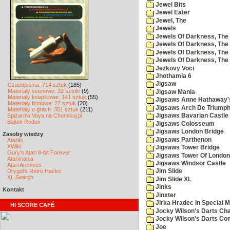
Jewel Bits
Jewel Eater
Jewel, The
Jewels
Jewels Of Darkness, The
Jewels Of Darkness, The 
Jewels Of Darkness, The 
Jewels Of Darkness, The
Jezkovy Voci
Jhothamia 6
Jigsaw
Czasopisma: 714 sztuk
(185)
Materiały scenowe: 32 sztuki
(9)
Jigsaw Mania
Materiały książkowe: 141 sztuk
(55)
Jigsaws Anne Hathaway'
Materiały firmowe: 27 sztuk
(20)
Jigsaws Arch De Triump
Materiały o grach: 351 sztuk
(211)
Spiżarnia Voya na Chomikuj.pl
Jigsaws Bavarian Castle
Bajtek Redux
Jigsaws Colosseum
Jigsaws London Bridge
Zasoby wiedzy
Jigsaws Parthenon
Atariki
XWiki
Jigsaws Tower Bridge
Gury's Atari 8-bit Forever
Jigsaws Tower Of London
Atarimania
Jigsaws Windsor Castle
Atari Archives
Drygol's Retro Hacks
Jim Slide
XL Search
Jim Slide XL
Jinks
Kontakt
Jinxter
Jirka Hradec In Special M
HI SCORE CAFÉ
Jocky Wilson's Darts Cha
Jocky Wilson's Darts C
Joe