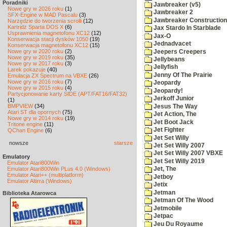
Poradniki
Jawbreaker (v5)
Nowe gry w 2026 roku
(1)
Jawbreaker 2
SFX-Engine w MAD Pascalu
(3)
Jawbreaker Construction 
Narzędzie do tworzenia scrolli
(12)
Kartridż Sparta DOS X
(6)
Jax Stardo In Starblade
Usprawnienia magnetofonu XC12
(12)
Jax-O
Konserwacja stacji dysków 1050
(19)
Jednadvacet
Konserwacja magnetofonu XC12
(15)
Nowe gry w 2020 roku
(2)
Jeepers Creepers
Nowe gry w 2019 roku
(35)
Jellybeans
Nowe gry w 2017 roku
(3)
Jellyfish
Larek pokazuje
(40)
Jenny Of The Prairie
Emulacja ZX Spectrum na VBXE
(26)
Nowe gry w 2016 roku
(7)
Jeopardy
Nowe gry w 2015 roku
(4)
Jeopardy!
Partycjonowanie karty SIDE (APT/FAT16/FAT32)
Jerkoff Junior
(1)
BMPVIEW
(34)
Jesus The Way
Atari ST dla opornych
(75)
Jet Action, The
Nowe gry w 2014 roku
(19)
Jet Boot Jack
Tritone engine
(11)
Jet Fighter
QChan Engine
(6)
Jet Set Willy
nowsze
starsze
Jet Set Willy 2007
Jet Set Willy 2007 VBXE
Emulatory
Jet Set Willy 2019
Emulator Atari800Win
Emulator Atari800Win PLus 4.0 (Windows)
Jet, The
Emulator Atari++ (multiplatform)
Jetboy
Emulator Altirra (Windows)
Jetix
Jetman
Biblioteka Atarowca
Jetman Of The Wood
Jetmobile
Jetpac
Jeu Du Royaume