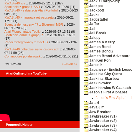
Jack's Cargo-Ship
KWAS #40 live
z 2026-06-27 12:53 (167)
Jackpot
Spotkanie z grupą USSR
z 2026-06-26 19:36 (11)
KWAS #40 - zabierzcie Atari Portfolio!
z 2026-06-23
Jackpot!
08:12 (0)
Jacks
KWAS #40 - naprawa retrosprzętu
z 2026-06-21
Jadgstaffel
17:15 (1)
Jaffar
Sceny z demosceny #7 z Bigerem i MBR
z 2026-
06-19 22:08 (0)
Jail
Atari Floppy Image Toolkit
z 2026-06-17 13:51 (9)
Jail Break
Spotkanie online z grupą LST
z 2026-06-16 16:32
Jalopy
(17)
Recoil zintegrowany z macOS
z 2026-06-13 21:34
James A Kerry
(5)
James Bond
KWAS #40 odbędzie się w Katowicach
z 2026-06-
James Bond 2
07 17:59 (25)
James Brand Adventure
Commodore po atarowsku
z 2026-05-28 21:50 (21)
Jan Ken Pon
«« nowsze
starsze »»
Janosik
Japanese - English Less
AtariOnline.pl na YouTube
Jaskinia City Quest
Jaskinia-Skarbow
Jaskiniowiec
Jaskiniowiec W Czasach I
Jason's First Alphabet
Jason's First Alphabet
Jatari
Java Jim
Jaw Breaker
Jawbreaker (v1)
Jawbreaker (v2)
Pomocnik/Helper
Jawbreaker (v3)
Jawbreaker (v4)