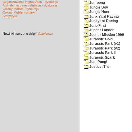
Organizowanie imprez Atari - dyskusja
Jumpong
Atari demoscene database - dyskusja
Jungle Boy
Colony Mobile - dyskusja
Jungle Hunt
Colony Mobile - projekt
Statystyki
Junk Yard Racing
Junkyard Racing
Juno First
Jupiter Lander
Nowinki
tworzone dzięki
CuteNews
Jupiter Mission 1999
Jurassic Gold
Jurassic Park (v1)
Jurassic Park (v2)
Jurassic Park II
Jurassic Spark
Just Pong!
Justice, The