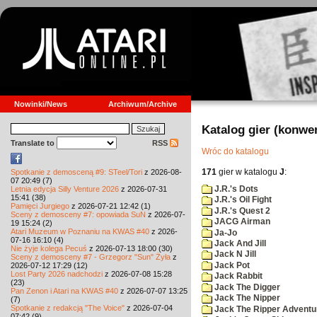
Nowinki/News
Archiwum/Archive
Katalog gier (konwe
Translate to
RSS
Wróc do katalogu
171
gier w katalogu
J
:
Spotkanie z demosceną #9: STeel/Tori
z 2026-08-
07 20:49 (7)
J.R.'s Dots
Letnia edycja Silly Venture 2026
z 2026-07-31
15:41 (38)
J.R.'s Oil Fight
Pamięci Jurgiego
z 2026-07-21 12:42 (1)
J.R.'s Quest 2
Sceny z demosceny #7: opowiada SuN
z 2026-07-
JACG Airman
19 15:24 (2)
Atari Muzeum w Poznaniu na KWAS #40
z 2026-
Ja-Jo
07-16 16:10 (4)
Jack And Jill
Nie żyje kolega Pecuś
z 2026-07-13 18:00 (30)
Jack N Jill
Sceny z demosceny #7 - Grzegorz "Sun" Żyła
z
Jack Pot
2026-07-12 17:29 (12)
Lost Party 2026 nadchodzi
z 2026-07-08 15:28
Jack Rabbit
(23)
Jack The Digger
Pan Zenon i Atari na KWAS #40
z 2026-07-07 13:25
Jack The Nipper
(7)
Spotkanie z redakcją "The Voice"
z 2026-07-04
Jack The Ripper Adventu
07:42 (9)