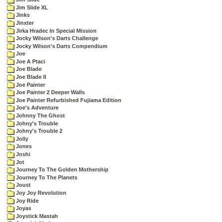
Jim Slide XL
Jinks
Jinxter
Jirka Hradec In Special Mission
Jocky Wilson's Darts Challenge
Jocky Wilson's Darts Compendium
Joe
Joe A Ptaci
Joe Blade
Joe Blade II
Joe Painter
Joe Painter 2 Deeper Walls
Joe Painter Refurbished Fujiama Edition
Joe's Adventure
Johnny The Ghost
Johny's Trouble
Johny's Trouble 2
Jolly
Jones
Joshi
Jot
Journey To The Golden Mothership
Journey To The Planets
Joust
Joy Joy Revolution
Joy Ride
Joyas
Joystick Mastah