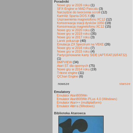
Poradniki
Nowe gry w 2026 roku
(1)
SFX-Engine w MAD Pascalu
(3)
Narzędzie do tworzenia scrolli
(12)
Kartridż Sparta DOS X
(6)
Usprawnienia magnetofonu XC12
(12)
Konserwacja stacji dysków 1050
(19)
Konserwacja magnetofonu XC12
(15)
Nowe gry w 2020 roku
(2)
Nowe gry w 2019 roku
(35)
Nowe gry w 2017 roku
(3)
Larek pokazuje
(40)
Emulacja ZX Spectrum na VBXE
(26)
Nowe gry w 2016 roku
(7)
Nowe gry w 2015 roku
(4)
Partycjonowanie karty SIDE (APT/FAT16/FAT32)
(1)
BMPVIEW
(34)
Atari ST dla opornych
(75)
Nowe gry w 2014 roku
(19)
Tritone engine
(11)
QChan Engine
(6)
nowsze
starsze
Emulatory
Emulator Atari800Win
Emulator Atari800Win PLus 4.0 (Windows)
Emulator Atari++ (multiplatform)
Emulator Altirra (Windows)
Biblioteka Atarowca