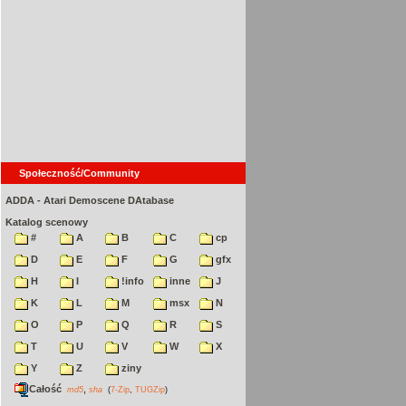
Społeczność/Community
ADDA - Atari Demoscene DAtabase
Katalog scenowy
#
A
B
C
cp
D
E
F
G
gfx
H
I
!info
inne
J
K
L
M
msx
N
O
P
Q
R
S
T
U
V
W
X
Y
Z
ziny
Całość
,
md5
sha
(
7-Zip
,
TUGZip
)