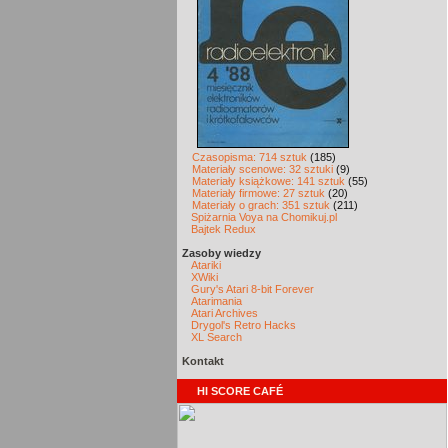
Czasopisma: 714 sztuk
(185)
Materiały scenowe: 32 sztuki
(9)
Materiały książkowe: 141 sztuk
(55)
Materiały firmowe: 27 sztuk
(20)
Materiały o grach: 351 sztuk
(211)
Spiżarnia Voya na Chomikuj.pl
Bajtek Redux
Zasoby wiedzy
Atariki
XWiki
Gury's Atari 8-bit Forever
Atarimania
Atari Archives
Drygol's Retro Hacks
XL Search
Kontakt
HI SCORE CAFÉ