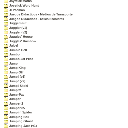
Joystick Maths
Joystick Word Hunt
Jr Pacman
Juegos Didacticos - Medios de Transporte
Juegos Didacticos - Utiles Escolares
Juggernaut
Juggler (v1)
Juggler (v2)
Juggles' House
Juggles' Rainbow
Juice!
Jumble Cell
Jumbo
Jumbo Jet Pilot
Jump
Jump King
Jump Off
Jump! (v1)
Jump! (v2)
Jump! Skok!
Jump!!!
Jump-Pac
Jumper
Jumper 2
Jumper 85
Jumpin' Spider
Jumping Ball
Jumping Ghost
Jumping Jack (v1)