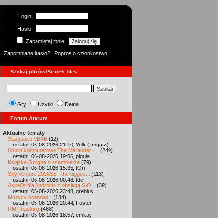
Login:
Hasło:
Zapamiętaj mnie
Zapomniane hasło?
Poproś o członkostwo
Szukaj plików/Search files
Gry
Użytki
Dema
Forum Atarum
Aktualne tematy
Starquake VBXE
(12)
ostatni: 06-08-2026 21:10, Yolk (xmgatz)
Studio komputerowe The Marauder -...
(249)
ostatni: 06-08-2026 19:56, pigula
Książka Gorgha o asemblerze
(79)
ostatni: 06-08-2026 15:35, tOri
Silly Venture 2026SE - the bigges...
(113)
ostatni: 06-08-2026 00:48, tdc
AspeQt dla Androida z obsługą SIO...
(39)
ostatni: 05-08-2026 23:48, greblus
Muzycy scenowi...
(134)
ostatni: 05-08-2026 20:44, Foster
RMT hacking
(468)
ostatni: 05-08-2026 18:57, emkay