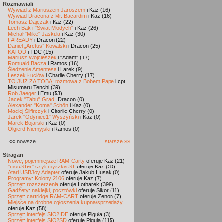
Rozmawiali
Wywiad z Mariuszem Jaroszem
i Kaz (16)
Wywiad Dracona z Mr. Bacardim
i Kaz (16)
Tomasz Dajczak
i Kaz (22)
Lech Bąk i "Świat Młodych"
i Kaz (26)
Michał "Mike" Jaskuła
i Kaz (30)
F#READY
i Dracon (22)
Daniel „Arctus” Kowalski
i Dracon (25)
KATOD
i TDC (15)
Mariusz Wojcieszek
i "Adam" (17)
Romuald Bacza
i Ramos (16)
Śledzenie Amentesa
i Larek (9)
Leszek Łuciów
i Charlie Cherry (17)
TO JUŻ ZA TOBĄ: rozmowa z Bobem Pape
i cpt.
Misumaru Tenchi (39)
Rob Jaeger
i Emu (53)
Jacek "Tabu" Grad
i Dracon (0)
Alexander "Koma" Schön
i Kaz (0)
Maciej Ślifirczyk
i Charlie Cherry (0)
Jarek "Odyniec1" Wyszyński
i Kaz (0)
Marek Bojarski
i Kaz (0)
Olgierd Niemyjski
i Ramos (0)
«« nowsze
starsze »»
Stragan
Nowe, pojemniejsze RAM-Carty
oferuje Kaz (21)
"mouSTer" czyli myszka ST
oferuje Kaz (30)
Atari USBJoy Adapter
oferuje Jakub Husak (0)
Programy: Kolony 2106
oferuje Kaz (7)
Sprzęt: rozszerzenia
oferuje Lotharek (399)
Gadżety: naklejki, pocztówki
oferuje Sikor (11)
Sprzęt: cartridge RAM-CART
oferuje Zenon (7)
Miejsce na drobne ogłoszenia kupna/sprzedaży
oferuje Kaz (58)
Sprzęt: interfejs SIO2IDE
oferuje Piguła (3)
Sprzęt: interfejs SIO2SD
oferuje Piguła (115)