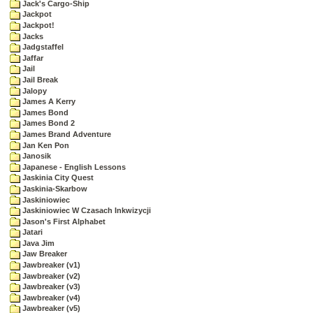
Jack's Cargo-Ship
Jackpot
Jackpot!
Jacks
Jadgstaffel
Jaffar
Jail
Jail Break
Jalopy
James A Kerry
James Bond
James Bond 2
James Brand Adventure
Jan Ken Pon
Janosik
Japanese - English Lessons
Jaskinia City Quest
Jaskinia-Skarbow
Jaskiniowiec
Jaskiniowiec W Czasach Inkwizycji
Jason's First Alphabet
Jatari
Java Jim
Jaw Breaker
Jawbreaker (v1)
Jawbreaker (v2)
Jawbreaker (v3)
Jawbreaker (v4)
Jawbreaker (v5)