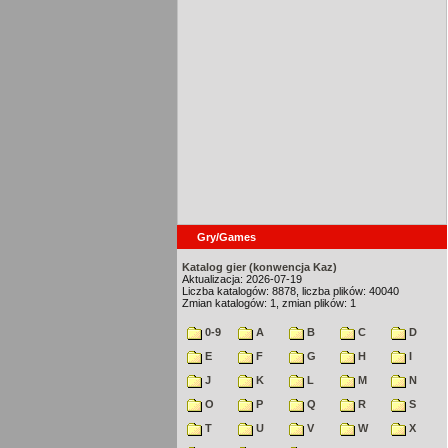
Gry/Games
Katalog gier (konwencja Kaz)
Aktualizacja: 2026-07-19
Liczba katalogów: 8878, liczba plików: 40040
Zmian katalogów: 1, zmian plików: 1
0-9
A
B
C
D
E
F
G
H
I
J
K
L
M
N
O
P
Q
R
S
T
U
V
W
X