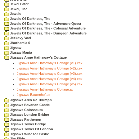
Jewel Eater
Jewel, The
Jewels
Jewels Of Darkness, The
Jewels Of Darkness, The - Adventure Quest
Jewels Of Darkness, The - Colossal Adventure
Jewels Of Darkness, The - Dungeon Adventure
Jezkovy Voci
Jhothamia 6
Jigsaw
Jigsaw Mania
Jigsaws Anne Hathaway's Cottage
Jigsaws Anne Hathaway's Cottage (v1).xex
Jigsaws Anne Hathaway's Cottage (v2).xex
Jigsaws Anne Hathaway's Cottage (v3).xex
Jigsaws Anne Hathaway's Cottage (v4).xex
Jigsaws Anne Hathaway's Cottage (v5).xex
Jigsaws Anne Hathaway's Cottage.atr
Jigsaws Bauernhof.atr
Jigsaws Arch De Triumph
Jigsaws Bavarian Castle
Jigsaws Colosseum
Jigsaws London Bridge
Jigsaws Parthenon
Jigsaws Tower Bridge
Jigsaws Tower Of London
Jigsaws Windsor Castle
Jim Slide