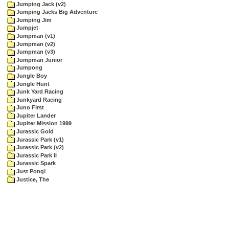
Jumping Jack (v2)
Jumping Jacks Big Adventure
Jumping Jim
Jumpjet
Jumpman (v1)
Jumpman (v2)
Jumpman (v3)
Jumpman Junior
Jumpong
Jungle Boy
Jungle Hunt
Junk Yard Racing
Junkyard Racing
Juno First
Jupiter Lander
Jupiter Mission 1999
Jurassic Gold
Jurassic Park (v1)
Jurassic Park (v2)
Jurassic Park II
Jurassic Spark
Just Pong!
Justice, The