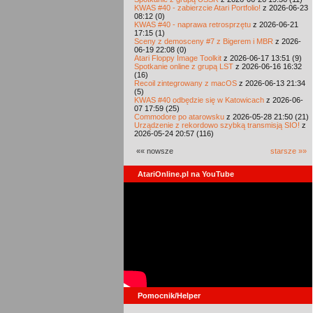
KWAS #40 - zabierzcie Atari Portfolio!
z 2026-06-23
08:12 (0)
KWAS #40 - naprawa retrosprzętu
z 2026-06-21
17:15 (1)
Sceny z demosceny #7 z Bigerem i MBR
z 2026-
06-19 22:08 (0)
Atari Floppy Image Toolkit
z 2026-06-17 13:51 (9)
Spotkanie online z grupą LST
z 2026-06-16 16:32
(16)
Recoil zintegrowany z macOS
z 2026-06-13 21:34
(5)
KWAS #40 odbędzie się w Katowicach
z 2026-06-
07 17:59 (25)
Commodore po atarowsku
z 2026-05-28 21:50 (21)
Urządzenie z rekordowo szybką transmisją SIO!
z
2026-05-24 20:57 (116)
«« nowsze
starsze »»
AtariOnline.pl na YouTube
Pomocnik/Helper