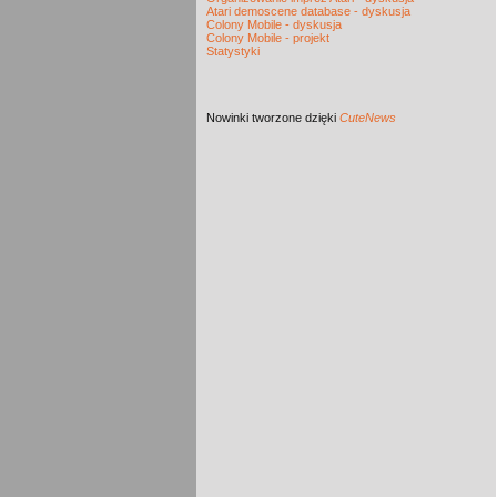
Atari demoscene database - dyskusja
Colony Mobile - dyskusja
Colony Mobile - projekt
Statystyki
Nowinki
tworzone dzięki
CuteNews