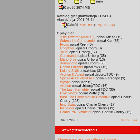
Y
Z
inne
Całość 3074 MB
Katalog gier (konwencja TOSEC)
Aktualizacja: 2021-07-11
Całość
,
md5
sha
(
7-Zip
,
TUGZip
)
Opisy gier
"Old Towers" (Atari ST)
opisał Misza (19)
Submarine Commander
opisał Kaz (36)
Frogs
opisał Xeen (0)
Choplifter!
opisał Urborg (0)
Joust
opisał Urborg (17)
Commando
opisał Urborg (35)
Mario Bros
opisał Urborg (13)
Xenophobe
opisał Urborg (36)
Robbo Forever
opisał tbxx (16)
Kolony 2106
opisał tbxx (3)
Archon II: Adept
opisał Urborg/TDC (9)
Spitfire Ace/Hellcat Ace
opisał Farscape (9)
Wyspa
opisał Kaz (9)
Archon
opisał Urborg/TDC (16)
The Last Starfighter
opisał TDC (30)
Dwie Wieże
opisał Muffy (19)
Basil The Great Mouse Detective
opisał Charlie
Cherry (125)
Inny Świat
opisał Charlie Cherry (17)
Inspektor
opisał Charlie Cherry (19)
Grand Prix Simulator
opisał Charlie Cherry (16)
«« nowsze
starsze »»
Wewnętrzne/Internals
Organizowanie imprez Atari - dyskusja