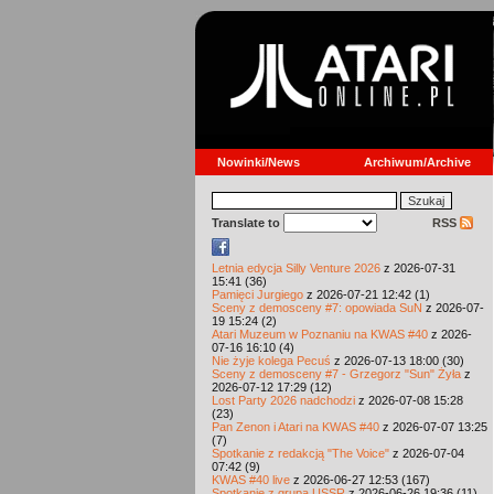
Nowinki/News
Archiwum/Archive
Translate to
RSS
Letnia edycja Silly Venture 2026
z 2026-07-31
15:41 (36)
Pamięci Jurgiego
z 2026-07-21 12:42 (1)
Sceny z demosceny #7: opowiada SuN
z 2026-07-
19 15:24 (2)
Atari Muzeum w Poznaniu na KWAS #40
z 2026-
07-16 16:10 (4)
Nie żyje kolega Pecuś
z 2026-07-13 18:00 (30)
Sceny z demosceny #7 - Grzegorz "Sun" Żyła
z
2026-07-12 17:29 (12)
Lost Party 2026 nadchodzi
z 2026-07-08 15:28
(23)
Pan Zenon i Atari na KWAS #40
z 2026-07-07 13:25
(7)
Spotkanie z redakcją "The Voice"
z 2026-07-04
07:42 (9)
KWAS #40 live
z 2026-06-27 12:53 (167)
Spotkanie z grupą USSR
z 2026-06-26 19:36 (11)