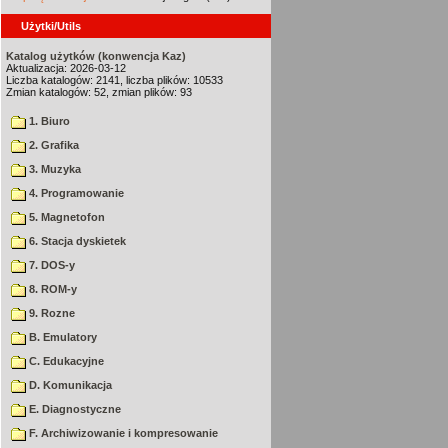
Użytki/Utils
Katalog użytków (konwencja Kaz)
Aktualizacja: 2026-03-12
Liczba katalogów: 2141, liczba plików: 10533
Zmian katalogów: 52, zmian plików: 93
1. Biuro
2. Grafika
3. Muzyka
4. Programowanie
5. Magnetofon
6. Stacja dyskietek
7. DOS-y
8. ROM-y
9. Rozne
B. Emulatory
C. Edukacyjne
D. Komunikacja
E. Diagnostyczne
F. Archiwizowanie i kompresowanie