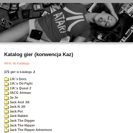
Katalog gier (konwencja Kaz)
Wróc do katalogu
171
gier w katalogu
J
:
J.R.'s Dots
J.R.'s Oil Fight
J.R.'s Quest 2
JACG Airman
Ja-Jo
Jack And Jill
Jack N Jill
Jack Pot
Jack Rabbit
Jack The Digger
Jack The Nipper
Jack The Ripper Adventure