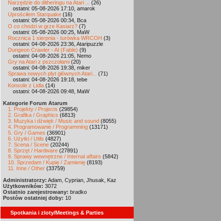
Narzędzie do ditheringu na Atari ...
(26)
ostatni: 05-08-2026 17:10, amarok
Uprościłem Starquake
(16)
ostatni: 05-08-2026 00:34, Bca
O co chodzi w grze Kasiarz?
(7)
ostatni: 05-08-2026 00:25, MaW
Rocznica 1 sierpnia - turówka WRCOH
(3)
ostatni: 04-08-2026 23:36, Ataripuzzle
Dungeon Crawler - AI (Fable)
(9)
ostatni: 04-08-2026 21:05, Nemo
Gry na Atari z pszczołami
(20)
ostatni: 04-08-2026 19:38, miker
Sprawa nowych płyt głównych Atari...
(71)
ostatni: 04-08-2026 19:18, tebe
Konsole z Lidla
(14)
ostatni: 04-08-2026 09:48, MaW
Kategorie Forum Atarum
1. Projekty / Projects
(29854)
2. Grafika / Graphics
(6813)
3. Muzyka i dźwięk / Music and sound
(8055)
4. Programowanie / Programming
(13171)
5. Gry / Games
(36901)
6. Użytki / Utils
(4827)
7. Scena / Scene
(20244)
8. Sprzęt / Hardware
(27891)
9. Sprawy wewnętrzne / Internal affairs
(5842)
10. Sprzedam / Kupię / Zamienię
(8193)
11. Inne / Other
(33759)
Administratorzy:
Adam, Cyprian, Jhusak, Kaz
Użytkowników:
3072
Ostatnio zarejestrowany:
bradko
Postów ostatniej doby:
10
Spotkania i zloty/Meetings & Parties