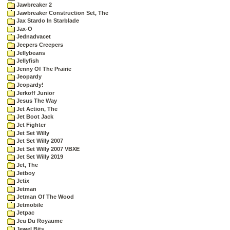
Jawbreaker 2
Jawbreaker Construction Set, The
Jax Stardo In Starblade
Jax-O
Jednadvacet
Jeepers Creepers
Jellybeans
Jellyfish
Jenny Of The Prairie
Jeopardy
Jeopardy!
Jerkoff Junior
Jesus The Way
Jet Action, The
Jet Boot Jack
Jet Fighter
Jet Set Willy
Jet Set Willy 2007
Jet Set Willy 2007 VBXE
Jet Set Willy 2019
Jet, The
Jetboy
Jetix
Jetman
Jetman Of The Wood
Jetmobile
Jetpac
Jeu Du Royaume
Jewel Bits