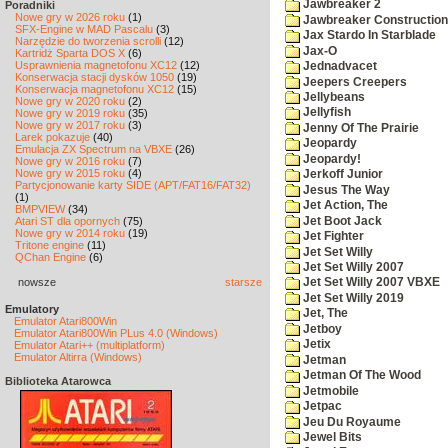
Jawbreaker 2
Poradniki
Nowe gry w 2026 roku
(1)
Jawbreaker Construction 
SFX-Engine w MAD Pascalu
(3)
Jax Stardo In Starblade
Narzędzie do tworzenia scrolli
(12)
Jax-O
Kartridż Sparta DOS X
(6)
Usprawnienia magnetofonu XC12
(12)
Jednadvacet
Konserwacja stacji dysków 1050
(19)
Jeepers Creepers
Konserwacja magnetofonu XC12
(15)
Jellybeans
Nowe gry w 2020 roku
(2)
Jellyfish
Nowe gry w 2019 roku
(35)
Nowe gry w 2017 roku
(3)
Jenny Of The Prairie
Larek pokazuje
(40)
Jeopardy
Emulacja ZX Spectrum na VBXE
(26)
Jeopardy!
Nowe gry w 2016 roku
(7)
Nowe gry w 2015 roku
(4)
Jerkoff Junior
Partycjonowanie karty SIDE (APT/FAT16/FAT32)
Jesus The Way
(1)
Jet Action, The
BMPVIEW
(34)
Jet Boot Jack
Atari ST dla opornych
(75)
Nowe gry w 2014 roku
(19)
Jet Fighter
Tritone engine
(11)
Jet Set Willy
QChan Engine
(6)
Jet Set Willy 2007
nowsze
starsze
Jet Set Willy 2007 VBXE
Jet Set Willy 2019
Emulatory
Jet, The
Emulator Atari800Win
Jetboy
Emulator Atari800Win PLus 4.0 (Windows)
Jetix
Emulator Atari++ (multiplatform)
Emulator Altirra (Windows)
Jetman
Jetman Of The Wood
Biblioteka Atarowca
Jetmobile
Jetpac
Jeu Du Royaume
Jewel Bits