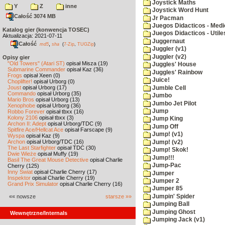
Joystick Maths
Y
Z
inne
Joystick Word Hunt
Całość 3074 MB
Jr Pacman
Juegos Didacticos - Medi
Katalog gier (konwencja TOSEC)
Juegos Didacticos - Utile
Aktualizacja: 2021-07-11
Juggernaut
Całość
,
md5
sha
(
7-Zip
,
TUGZip
)
Juggler (v1)
Juggler (v2)
Opisy gier
"Old Towers" (Atari ST)
opisał Misza (19)
Juggles' House
Submarine Commander
opisał Kaz (36)
Juggles' Rainbow
Frogs
opisał Xeen (0)
Juice!
Choplifter!
opisał Urborg (0)
Joust
opisał Urborg (17)
Jumble Cell
Commando
opisał Urborg (35)
Jumbo
Mario Bros
opisał Urborg (13)
Jumbo Jet Pilot
Xenophobe
opisał Urborg (36)
Jump
Robbo Forever
opisał tbxx (16)
Kolony 2106
opisał tbxx (3)
Jump King
Archon II: Adept
opisał Urborg/TDC (9)
Jump Off
Spitfire Ace/Hellcat Ace
opisał Farscape (9)
Jump! (v1)
Wyspa
opisał Kaz (9)
Archon
opisał Urborg/TDC (16)
Jump! (v2)
The Last Starfighter
opisał TDC (30)
Jump! Skok!
Dwie Wieże
opisał Muffy (19)
Jump!!!
Basil The Great Mouse Detective
opisał Charlie
Jump-Pac
Cherry (125)
Inny Świat
opisał Charlie Cherry (17)
Jumper
Inspektor
opisał Charlie Cherry (19)
Jumper 2
Grand Prix Simulator
opisał Charlie Cherry (16)
Jumper 85
Jumpin' Spider
«« nowsze
starsze »»
Jumping Ball
Jumping Ghost
Wewnętrzne/Internals
Jumping Jack (v1)