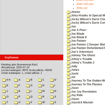
Jinks (v4).xex
Jinks.car
Jinxter
Jirka Hradec In Special M
Jocky Wilson's Darts Cha
Jocky Wilson's Darts C
Joe
Joe A Ptaci
Joe Blade
Joe Blade II
Joe Painter
Joe Painter 2 Deeper Wal
Joe Painter Refurbished 
Joe's Adventure
Johnny The Ghost
Gry/Games
Johny's Trouble
Johny's Trouble 2
Katalog gier (konwencja Kaz)
Jolly
Aktualizacja: 2026-07-19
Jones
Liczba katalogów: 8878, liczba plików: 40040
Zmian katalogów: 1, zmian plików: 1
Joshi
Jot
0-9
A
B
C
D
Journey To The Golden M
Journey To The Planets
E
F
G
H
I
Joust
J
K
L
M
N
Joy Joy Revolution
Joy Ride
O
P
Q
R
S
Joyas
T
U
V
W
X
Joystick Mastah