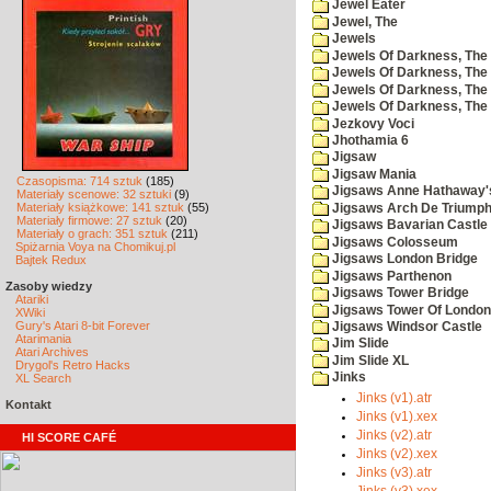
Jewel Eater
Jewel, The
Jewels
Jewels Of Darkness, The
Jewels Of Darkness, The 
Jewels Of Darkness, The 
Jewels Of Darkness, The
Jezkovy Voci
Jhothamia 6
Jigsaw
Jigsaw Mania
Czasopisma: 714 sztuk
(185)
Jigsaws Anne Hathaway'
Materiały scenowe: 32 sztuki
(9)
Materiały książkowe: 141 sztuk
(55)
Jigsaws Arch De Triump
Materiały firmowe: 27 sztuk
(20)
Jigsaws Bavarian Castle
Materiały o grach: 351 sztuk
(211)
Jigsaws Colosseum
Spiżarnia Voya na Chomikuj.pl
Jigsaws London Bridge
Bajtek Redux
Jigsaws Parthenon
Zasoby wiedzy
Jigsaws Tower Bridge
Atariki
Jigsaws Tower Of London
XWiki
Gury's Atari 8-bit Forever
Jigsaws Windsor Castle
Atarimania
Jim Slide
Atari Archives
Jim Slide XL
Drygol's Retro Hacks
Jinks
XL Search
Jinks (v1).atr
Kontakt
Jinks (v1).xex
Jinks (v2).atr
HI SCORE CAFÉ
Jinks (v2).xex
Jinks (v3).atr
Jinks (v3).xex