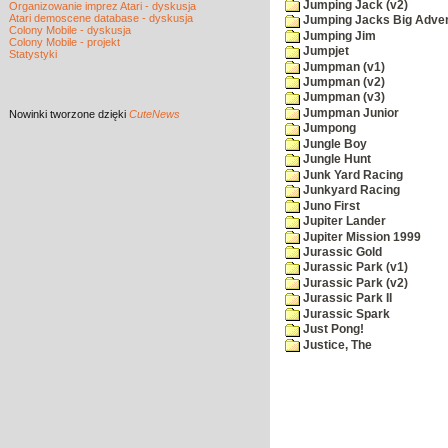
Jumping Jack (v2)
Organizowanie imprez Atari - dyskusja
Atari demoscene database - dyskusja
Jumping Jacks Big Adve
Colony Mobile - dyskusja
Jumping Jim
Colony Mobile - projekt
Jumpjet
Statystyki
Jumpman (v1)
Jumpman (v2)
Jumpman (v3)
Jumpman Junior
Nowinki
tworzone dzięki
CuteNews
Jumpong
Jungle Boy
Jungle Hunt
Junk Yard Racing
Junkyard Racing
Juno First
Jupiter Lander
Jupiter Mission 1999
Jurassic Gold
Jurassic Park (v1)
Jurassic Park (v2)
Jurassic Park II
Jurassic Spark
Just Pong!
Justice, The