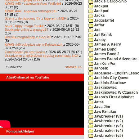
Jack's Cargo-Ship
KWAS #40 - zabierzcie Atari Portfolio!
z 2026-06-23
Jackpot
08:12 (0)
KWAS #40 - naprawa retrosprzętu
z 2026-06-21
Jackpot!
17:15 (1)
Jacks
Sceny z demosceny #7 z Bigerem i MBR
z 2026-
Jadgstaffel
06-19 22:08 (0)
Jaffar
Atari Floppy Image Toolkit
z 2026-06-17 13:51 (9)
Spotkanie online z grupą LST
z 2026-06-16 16:32
Jail
(16)
Jail Break
Recoil zintegrowany z macOS
z 2026-06-13 21:34
Jalopy
(5)
KWAS #40 odbędzie się w Katowicach
z 2026-06-
James A Kerry
07 17:59 (25)
James Bond
Commodore po atarowsku
z 2026-05-28 21:50 (21)
James Bond 2
Urządzenie z rekordowo szybką transmisją SIO!
z
James Brand Adventure
2026-05-24 20:57 (116)
Jan Ken Pon
«« nowsze
starsze »»
Janosik
Japanese - English Less
AtariOnline.pl na YouTube
Jaskinia City Quest
Jaskinia-Skarbow
Jaskiniowiec
Jaskiniowiec W Czasach I
Jason's First Alphabet
Jatari
Java Jim
Jaw Breaker
Jawbreaker (v1)
Jawbreaker (v2)
Jawbreaker (v3)
Jawbreaker (v4)
Pomocnik/Helper
Jawbreaker (v5)