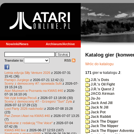
Nowinki/News
Archiwum/Archive
Katalog gier (konwe
Translate to
RSS
Wróc do katalogu
171
gier w katalogu
J
:
Letnia edycja Silly Venture 2026
z 2026-07-31
15:41 (36)
J.R.'s Dots
Pamięci Jurgiego
z 2026-07-21 12:42 (1)
Sceny z demosceny #7: opowiada SuN
z 2026-07-
J.R.'s Oil Fight
19 15:24 (2)
J.R.'s Quest 2
Atari Muzeum w Poznaniu na KWAS #40
z 2026-
JACG Airman
07-16 16:10 (4)
Nie żyje kolega Pecuś
z 2026-07-13 18:00 (30)
Ja-Jo
Sceny z demosceny #7 - Grzegorz "Sun" Żyła
z
Jack And Jill
2026-07-12 17:29 (12)
Jack N Jill
Lost Party 2026 nadchodzi
z 2026-07-08 15:28
Jack Pot
(23)
Pan Zenon i Atari na KWAS #40
z 2026-07-07 13:25
Jack Rabbit
(7)
Jack The Digger
Spotkanie z redakcją "The Voice"
z 2026-07-04
Jack The Nipper
07:42 (9)
KWAS #40 live
z 2026-06-27 12:53 (167)
Jack The Ripper Adventu
Spotkanie z grupą USSR
z 2026-06-26 19:36 (11)