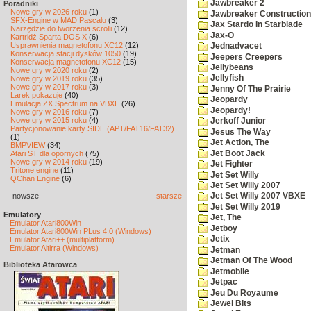
Jawbreaker 2
Poradniki
Nowe gry w 2026 roku
(1)
Jawbreaker Construction 
SFX-Engine w MAD Pascalu
(3)
Jax Stardo In Starblade
Narzędzie do tworzenia scrolli
(12)
Jax-O
Kartridż Sparta DOS X
(6)
Usprawnienia magnetofonu XC12
(12)
Jednadvacet
Konserwacja stacji dysków 1050
(19)
Jeepers Creepers
Konserwacja magnetofonu XC12
(15)
Jellybeans
Nowe gry w 2020 roku
(2)
Jellyfish
Nowe gry w 2019 roku
(35)
Nowe gry w 2017 roku
(3)
Jenny Of The Prairie
Larek pokazuje
(40)
Jeopardy
Emulacja ZX Spectrum na VBXE
(26)
Jeopardy!
Nowe gry w 2016 roku
(7)
Nowe gry w 2015 roku
(4)
Jerkoff Junior
Partycjonowanie karty SIDE (APT/FAT16/FAT32)
Jesus The Way
(1)
Jet Action, The
BMPVIEW
(34)
Jet Boot Jack
Atari ST dla opornych
(75)
Nowe gry w 2014 roku
(19)
Jet Fighter
Tritone engine
(11)
Jet Set Willy
QChan Engine
(6)
Jet Set Willy 2007
nowsze
starsze
Jet Set Willy 2007 VBXE
Jet Set Willy 2019
Emulatory
Jet, The
Emulator Atari800Win
Jetboy
Emulator Atari800Win PLus 4.0 (Windows)
Jetix
Emulator Atari++ (multiplatform)
Emulator Altirra (Windows)
Jetman
Jetman Of The Wood
Biblioteka Atarowca
Jetmobile
Jetpac
Jeu Du Royaume
Jewel Bits