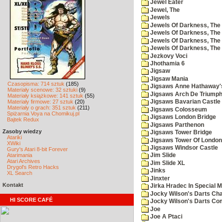
Jewel Eater
Jewel, The
Jewels
Jewels Of Darkness, The
Jewels Of Darkness, The 
Jewels Of Darkness, The 
Jewels Of Darkness, The
Jezkovy Voci
Jhothamia 6
Jigsaw
Jigsaw Mania
Czasopisma: 714 sztuk
(185)
Jigsaws Anne Hathaway'
Materiały scenowe: 32 sztuki
(9)
Jigsaws Arch De Triump
Materiały książkowe: 141 sztuk
(55)
Materiały firmowe: 27 sztuk
(20)
Jigsaws Bavarian Castle
Materiały o grach: 351 sztuk
(211)
Jigsaws Colosseum
Spiżarnia Voya na Chomikuj.pl
Jigsaws London Bridge
Bajtek Redux
Jigsaws Parthenon
Zasoby wiedzy
Jigsaws Tower Bridge
Atariki
Jigsaws Tower Of London
XWiki
Jigsaws Windsor Castle
Gury's Atari 8-bit Forever
Atarimania
Jim Slide
Atari Archives
Jim Slide XL
Drygol's Retro Hacks
Jinks
XL Search
Jinxter
Kontakt
Jirka Hradec In Special M
Jocky Wilson's Darts Cha
HI SCORE CAFÉ
Jocky Wilson's Darts C
Joe
Joe A Ptaci