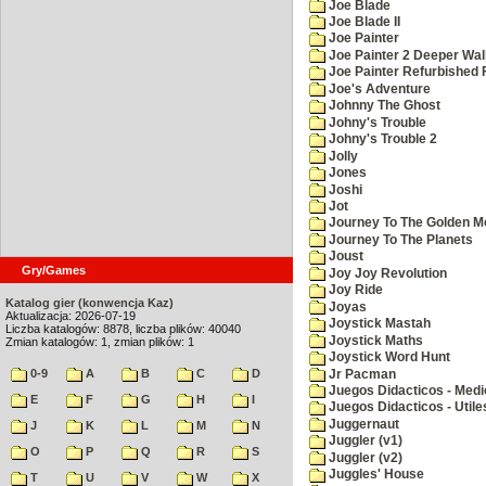
Joe Blade
Joe Blade II
Joe Painter
Joe Painter 2 Deeper Wal
Joe Painter Refurbished 
Joe's Adventure
Johnny The Ghost
Johny's Trouble
Johny's Trouble 2
Jolly
Jones
Joshi
Jot
Journey To The Golden M
Journey To The Planets
Joust
Gry/Games
Joy Joy Revolution
Joy Ride
Katalog gier (konwencja Kaz)
Joyas
Aktualizacja: 2026-07-19
Joystick Mastah
Liczba katalogów: 8878, liczba plików: 40040
Joystick Maths
Zmian katalogów: 1, zmian plików: 1
Joystick Word Hunt
0-9
A
B
C
D
Jr Pacman
Juegos Didacticos - Medi
E
F
G
H
I
Juegos Didacticos - Utile
Juggernaut
J
K
L
M
N
Juggler (v1)
O
P
Q
R
S
Juggler (v2)
Juggles' House
T
U
V
W
X