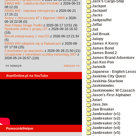
Jack's Cargo-Ship
KWAS #40 - zabierzcie Atari Portfolio!
z 2026-06-23
Jackpot
08:12 (0)
KWAS #40 - naprawa retrosprzętu
z 2026-06-21
Jackpot!
17:15 (1)
Jacks
Sceny z demosceny #7 z Bigerem i MBR
z 2026-
Jadgstaffel
06-19 22:08 (0)
Jaffar
Atari Floppy Image Toolkit
z 2026-06-17 13:51 (9)
Spotkanie online z grupą LST
z 2026-06-16 16:32
Jail
(16)
Jail Break
Recoil zintegrowany z macOS
z 2026-06-13 21:34
Jalopy
(5)
KWAS #40 odbędzie się w Katowicach
z 2026-06-
James A Kerry
07 17:59 (25)
James Bond
Commodore po atarowsku
z 2026-05-28 21:50 (21)
James Bond 2
Urządzenie z rekordowo szybką transmisją SIO!
z
James Brand Adventure
2026-05-24 20:57 (116)
Jan Ken Pon
«« nowsze
starsze »»
Janosik
Japanese - English Less
AtariOnline.pl na YouTube
Jaskinia City Quest
Jaskinia-Skarbow
Jaskiniowiec
Jaskiniowiec W Czasach I
Jason's First Alphabet
Jatari
Java Jim
Jaw Breaker
Jawbreaker (v1)
Jawbreaker (v2)
Jawbreaker (v3)
Jawbreaker (v4)
Pomocnik/Helper
Jawbreaker (v5)