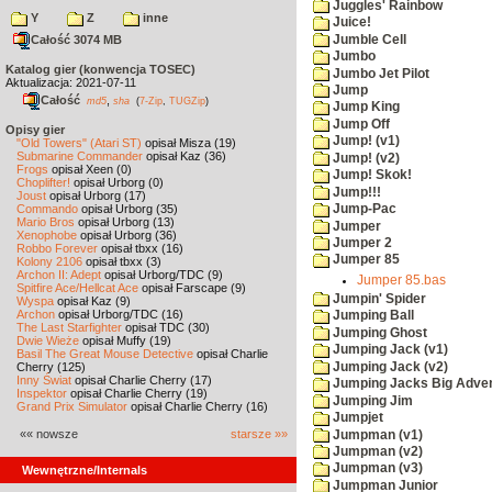
Juggles' Rainbow
Y
Z
inne
Juice!
Jumble Cell
Całość 3074 MB
Jumbo
Katalog gier (konwencja TOSEC)
Jumbo Jet Pilot
Aktualizacja: 2021-07-11
Jump
Całość
,
md5
sha
(
7-Zip
,
TUGZip
)
Jump King
Jump Off
Opisy gier
Jump! (v1)
"Old Towers" (Atari ST)
opisał Misza (19)
Submarine Commander
opisał Kaz (36)
Jump! (v2)
Frogs
opisał Xeen (0)
Jump! Skok!
Choplifter!
opisał Urborg (0)
Jump!!!
Joust
opisał Urborg (17)
Commando
opisał Urborg (35)
Jump-Pac
Mario Bros
opisał Urborg (13)
Jumper
Xenophobe
opisał Urborg (36)
Jumper 2
Robbo Forever
opisał tbxx (16)
Jumper 85
Kolony 2106
opisał tbxx (3)
Archon II: Adept
opisał Urborg/TDC (9)
Jumper 85.bas
Spitfire Ace/Hellcat Ace
opisał Farscape (9)
Jumpin' Spider
Wyspa
opisał Kaz (9)
Archon
opisał Urborg/TDC (16)
Jumping Ball
The Last Starfighter
opisał TDC (30)
Jumping Ghost
Dwie Wieże
opisał Muffy (19)
Jumping Jack (v1)
Basil The Great Mouse Detective
opisał Charlie
Jumping Jack (v2)
Cherry (125)
Inny Świat
opisał Charlie Cherry (17)
Jumping Jacks Big Adve
Inspektor
opisał Charlie Cherry (19)
Jumping Jim
Grand Prix Simulator
opisał Charlie Cherry (16)
Jumpjet
«« nowsze
starsze »»
Jumpman (v1)
Jumpman (v2)
Jumpman (v3)
Wewnętrzne/Internals
Jumpman Junior