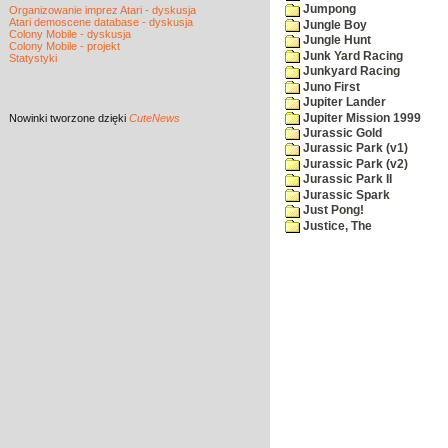
Jumpong
Organizowanie imprez Atari - dyskusja
Atari demoscene database - dyskusja
Jungle Boy
Colony Mobile - dyskusja
Jungle Hunt
Colony Mobile - projekt
Junk Yard Racing
Statystyki
Junkyard Racing
Juno First
Jupiter Lander
Jupiter Mission 1999
Nowinki
tworzone dzięki
CuteNews
Jurassic Gold
Jurassic Park (v1)
Jurassic Park (v2)
Jurassic Park II
Jurassic Spark
Just Pong!
Justice, The