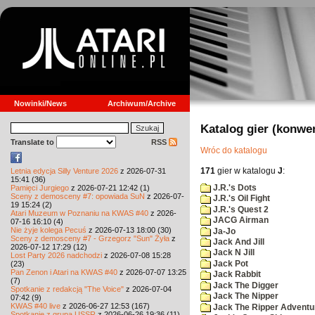
Nowinki/News
Archiwum/Archive
Katalog gier (konwe
Translate to
RSS
Wróc do katalogu
171
gier w katalogu
J
:
Letnia edycja Silly Venture 2026
z 2026-07-31
15:41 (36)
J.R.'s Dots
Pamięci Jurgiego
z 2026-07-21 12:42 (1)
Sceny z demosceny #7: opowiada SuN
z 2026-07-
J.R.'s Oil Fight
19 15:24 (2)
J.R.'s Quest 2
Atari Muzeum w Poznaniu na KWAS #40
z 2026-
JACG Airman
07-16 16:10 (4)
Nie żyje kolega Pecuś
z 2026-07-13 18:00 (30)
Ja-Jo
Sceny z demosceny #7 - Grzegorz "Sun" Żyła
z
Jack And Jill
2026-07-12 17:29 (12)
Jack N Jill
Lost Party 2026 nadchodzi
z 2026-07-08 15:28
Jack Pot
(23)
Pan Zenon i Atari na KWAS #40
z 2026-07-07 13:25
Jack Rabbit
(7)
Jack The Digger
Spotkanie z redakcją "The Voice"
z 2026-07-04
Jack The Nipper
07:42 (9)
KWAS #40 live
z 2026-06-27 12:53 (167)
Jack The Ripper Adventu
Spotkanie z grupą USSR
z 2026-06-26 19:36 (11)