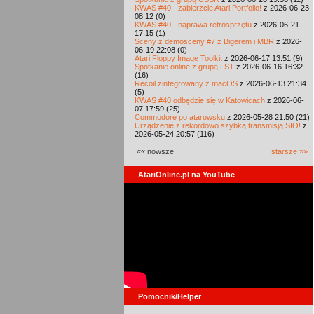
KWAS #40 - zabierzcie Atari Portfolio!
z 2026-06-23
08:12 (0)
KWAS #40 - naprawa retrosprzętu
z 2026-06-21
17:15 (1)
Sceny z demosceny #7 z Bigerem i MBR
z 2026-
06-19 22:08 (0)
Atari Floppy Image Toolkit
z 2026-06-17 13:51 (9)
Spotkanie online z grupą LST
z 2026-06-16 16:32
(16)
Recoil zintegrowany z macOS
z 2026-06-13 21:34
(5)
KWAS #40 odbędzie się w Katowicach
z 2026-06-
07 17:59 (25)
Commodore po atarowsku
z 2026-05-28 21:50 (21)
Urządzenie z rekordowo szybką transmisją SIO!
z
2026-05-24 20:57 (116)
«« nowsze
starsze »»
AtariOnline.pl na YouTube
Pomocnik/Helper