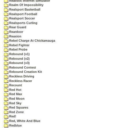
Realistic Internet Simulator
Realm Of Impossibility
Realsport Basketball
Realsport Football
Realsport Soccer
Realsports Curling
Rear Guard
Reardoor
Reaxion
Rebel Charge At Chickamauga
Rebel Fighter
Rebel Probe
Rebound (v1)
Rebound (v2)
Rebound (v3)
Rebound Contest
Rebound Creation Kit
Reckless Driving
Reckless Racer
Recount
Red Hot
Red Max
Red Moon
Red Sky
Red Squares
Red Zone
Red!
Red, White And Blue
Redblue