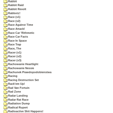
Rabbit
Rabbit Raid
Rabbit Revolt
Rabbotz!
Race (v1)
Race (v2)
Race Against Time
Race Attack!
Race Car 'Rithmetic
Race Car Facts
Race In Space
Race Trap
Race, The
Racer (v1)
Racer (v2)
Racer (v3)
Rachowanie Heartlight
Rachowanie Nessie
Rachunek Prawdopodobienstwa
Racing
Racing Destruction Set
Rack'em Up!
Rad Van Fortuin
Rad Zone
Radar Landing
Radar Rat Race
Radiation Dump
Radical Rupert
Radioactive Shit Happens!