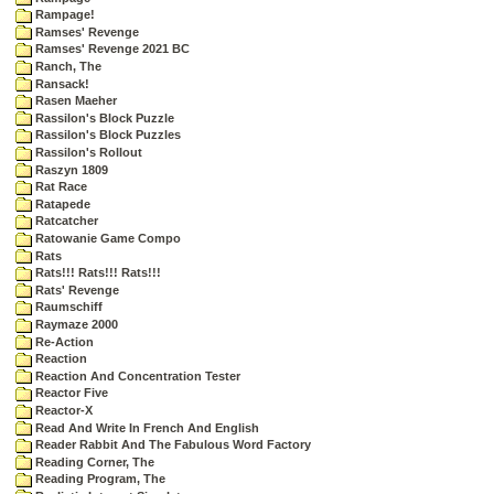
Rampage!
Ramses' Revenge
Ramses' Revenge 2021 BC
Ranch, The
Ransack!
Rasen Maeher
Rassilon's Block Puzzle
Rassilon's Block Puzzles
Rassilon's Rollout
Raszyn 1809
Rat Race
Ratapede
Ratcatcher
Ratowanie Game Compo
Rats
Rats!!! Rats!!! Rats!!!
Rats' Revenge
Raumschiff
Raymaze 2000
Re-Action
Reaction
Reaction And Concentration Tester
Reactor Five
Reactor-X
Read And Write In French And English
Reader Rabbit And The Fabulous Word Factory
Reading Corner, The
Reading Program, The