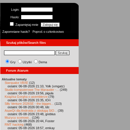
Login:
Hasło:
Zapamiętaj mnie
Zapomniane hasło?
Poproś o członkostwo
Szukaj plików/Search files
Gry
Użytki
Dema
Forum Atarum
Aktualne tematy
Starquake VBXE
(12)
ostatni: 06-08-2026 21:10, Yolk (xmgatz)
Studio komputerowe The Marauder -...
(249)
ostatni: 06-08-2026 19:56, pigula
Książka Gorgha o asemblerze
(79)
ostatni: 06-08-2026 15:35, tOri
Silly Venture 2026SE - the bigges...
(113)
ostatni: 06-08-2026 00:48, tdc
AspeQt dla Androida z obsługą SIO...
(39)
ostatni: 05-08-2026 23:48, greblus
Muzycy scenowi...
(134)
ostatni: 05-08-2026 20:44, Foster
RMT hacking
(468)
ostatni: 05-08-2026 18:57, emkay