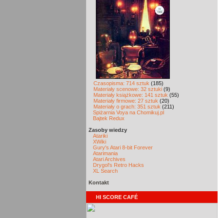
Czasopisma: 714 sztuk
(185)
Materiały scenowe: 32 sztuki
(9)
Materiały książkowe: 141 sztuk
(55)
Materiały firmowe: 27 sztuk
(20)
Materiały o grach: 351 sztuk
(211)
Spiżarnia Voya na Chomikuj.pl
Bajtek Redux
Zasoby wiedzy
Atariki
XWiki
Gury's Atari 8-bit Forever
Atarimania
Atari Archives
Drygol's Retro Hacks
XL Search
Kontakt
HI SCORE CAFÉ