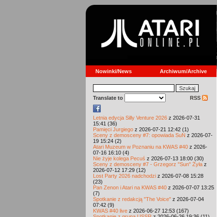
Nowinki/News
Archiwum/Archive
Translate to
RSS
Letnia edycja Silly Venture 2026
z 2026-07-31
15:41 (36)
Pamięci Jurgiego
z 2026-07-21 12:42 (1)
Sceny z demosceny #7: opowiada SuN
z 2026-07-
19 15:24 (2)
Atari Muzeum w Poznaniu na KWAS #40
z 2026-
07-16 16:10 (4)
Nie żyje kolega Pecuś
z 2026-07-13 18:00 (30)
Sceny z demosceny #7 - Grzegorz "Sun" Żyła
z
2026-07-12 17:29 (12)
Lost Party 2026 nadchodzi
z 2026-07-08 15:28
(23)
Pan Zenon i Atari na KWAS #40
z 2026-07-07 13:25
(7)
Spotkanie z redakcją "The Voice"
z 2026-07-04
07:42 (9)
KWAS #40 live
z 2026-06-27 12:53 (167)
Spotkanie z grupą USSR
z 2026-06-26 19:36 (11)