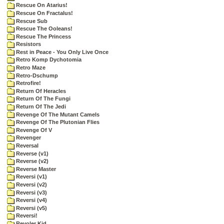
Rescue On Atarius!
Rescue On Fractalus!
Rescue Sub
Rescue The Ooleans!
Rescue The Princess
Resistors
Rest in Peace - You Only Live Once
Retro Komp Dychotomia
Retro Maze
Retro-Dschump
Retrofire!
Return Of Heracles
Return Of The Fungi
Return Of The Jedi
Revenge Of The Mutant Camels
Revenge Of The Plutonian Flies
Revenge Of V
Revenger
Reversal
Reverse (v1)
Reverse (v2)
Reverse Master
Reversi (v1)
Reversi (v2)
Reversi (v3)
Reversi (v4)
Reversi (v5)
Reversi!
Revoler Kid