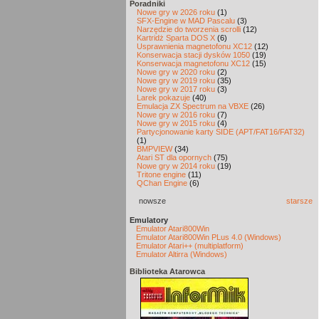
Poradniki
Nowe gry w 2026 roku
(1)
SFX-Engine w MAD Pascalu
(3)
Narzędzie do tworzenia scrolli
(12)
Kartridż Sparta DOS X
(6)
Usprawnienia magnetofonu XC12
(12)
Konserwacja stacji dysków 1050
(19)
Konserwacja magnetofonu XC12
(15)
Nowe gry w 2020 roku
(2)
Nowe gry w 2019 roku
(35)
Nowe gry w 2017 roku
(3)
Larek pokazuje
(40)
Emulacja ZX Spectrum na VBXE
(26)
Nowe gry w 2016 roku
(7)
Nowe gry w 2015 roku
(4)
Partycjonowanie karty SIDE (APT/FAT16/FAT32)
(1)
BMPVIEW
(34)
Atari ST dla opornych
(75)
Nowe gry w 2014 roku
(19)
Tritone engine
(11)
QChan Engine
(6)
nowsze
starsze
Emulatory
Emulator Atari800Win
Emulator Atari800Win PLus 4.0 (Windows)
Emulator Atari++ (multiplatform)
Emulator Altirra (Windows)
Biblioteka Atarowca