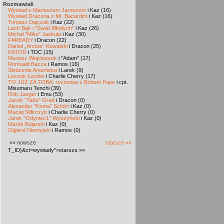
Rozmawiali
Wywiad z Mariuszem Jaroszem
i Kaz (16)
Wywiad Dracona z Mr. Bacardim
i Kaz (16)
Tomasz Dajczak
i Kaz (22)
Lech Bąk i "Świat Młodych"
i Kaz (26)
Michał "Mike" Jaskuła
i Kaz (30)
F#READY
i Dracon (22)
Daniel „Arctus” Kowalski
i Dracon (25)
KATOD
i TDC (15)
Mariusz Wojcieszek
i "Adam" (17)
Romuald Bacza
i Ramos (16)
Śledzenie Amentesa
i Larek (9)
Leszek Łuciów
i Charlie Cherry (17)
TO JUŻ ZA TOBĄ: rozmowa z Bobem Pape
i cpt.
Misumaru Tenchi (39)
Rob Jaeger
i Emu (53)
Jacek "Tabu" Grad
i Dracon (0)
Alexander "Koma" Schön
i Kaz (0)
Maciej Ślifirczyk
i Charlie Cherry (0)
Jarek "Odyniec1" Wyszyński
i Kaz (0)
Marek Bojarski
i Kaz (0)
Olgierd Niemyjski
i Ramos (0)
«« nowsze
starsze »»
T_ID}&ct=wywiady">starsze »»