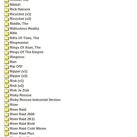
Ribbit!
Rick Hanson
Ricochet (v1)
Ricochet (v2)
Riddle, The
Ridiculous Reality
Rifle
Rifts Of Time, The
Ringmaster
Rings Of Atari, The
Rings Of The Empire
Ringtoss
Riot
Rip Off!
Ripper (v1)
Ripper (v2)
Risk (v1)
Risk (v2)
Risk Je Zisk
Risky Rescue
Risky Rescue Industrial Version
River
River Raid
River Raid 2600
River Raid 2K11
River Raid Bold
River Raid Cold Winter
River Raid Plus