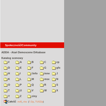
Społeczność/Community
ADDA - Atari Demoscene DAtabase
Katalog scenowy
#
A
B
C
cp
D
E
F
G
gfx
H
I
!info
inne
J
K
L
M
msx
N
O
P
Q
R
S
T
U
V
W
X
Y
Z
ziny
Całość
,
md5
sha
(
7-Zip
,
TUGZip
)