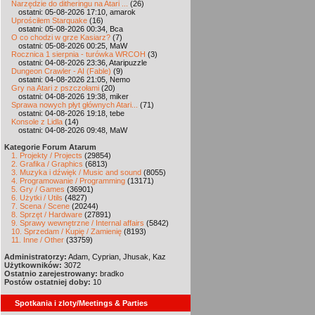
Narzędzie do ditheringu na Atari ...
(26)
ostatni: 05-08-2026 17:10, amarok
Uprościłem Starquake
(16)
ostatni: 05-08-2026 00:34, Bca
O co chodzi w grze Kasiarz?
(7)
ostatni: 05-08-2026 00:25, MaW
Rocznica 1 sierpnia - turówka WRCOH
(3)
ostatni: 04-08-2026 23:36, Ataripuzzle
Dungeon Crawler - AI (Fable)
(9)
ostatni: 04-08-2026 21:05, Nemo
Gry na Atari z pszczołami
(20)
ostatni: 04-08-2026 19:38, miker
Sprawa nowych płyt głównych Atari...
(71)
ostatni: 04-08-2026 19:18, tebe
Konsole z Lidla
(14)
ostatni: 04-08-2026 09:48, MaW
Kategorie Forum Atarum
1. Projekty / Projects
(29854)
2. Grafika / Graphics
(6813)
3. Muzyka i dźwięk / Music and sound
(8055)
4. Programowanie / Programming
(13171)
5. Gry / Games
(36901)
6. Użytki / Utils
(4827)
7. Scena / Scene
(20244)
8. Sprzęt / Hardware
(27891)
9. Sprawy wewnętrzne / Internal affairs
(5842)
10. Sprzedam / Kupię / Zamienię
(8193)
11. Inne / Other
(33759)
Administratorzy:
Adam, Cyprian, Jhusak, Kaz
Użytkowników:
3072
Ostatnio zarejestrowany:
bradko
Postów ostatniej doby:
10
Spotkania i zloty/Meetings & Parties