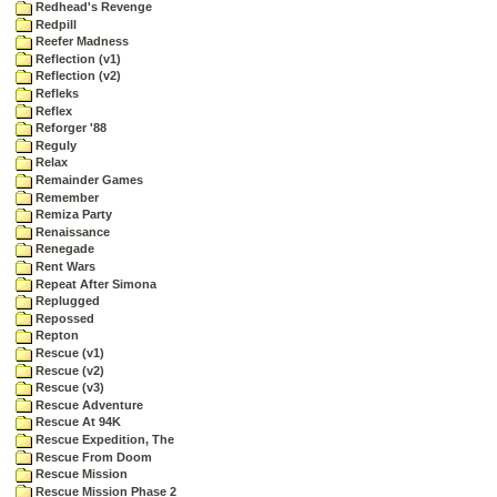
Redhead's Revenge
Redpill
Reefer Madness
Reflection (v1)
Reflection (v2)
Refleks
Reflex
Reforger '88
Reguly
Relax
Remainder Games
Remember
Remiza Party
Renaissance
Renegade
Rent Wars
Repeat After Simona
Replugged
Repossed
Repton
Rescue (v1)
Rescue (v2)
Rescue (v3)
Rescue Adventure
Rescue At 94K
Rescue Expedition, The
Rescue From Doom
Rescue Mission
Rescue Mission Phase 2