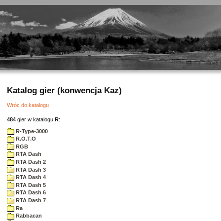
Katalog gier (konwencja Kaz)
Wróc do katalogu
484
gier w katalogu
R
:
R-Type-3000
R.O.T.O
RGB
RTA Dash
RTA Dash 2
RTA Dash 3
RTA Dash 4
RTA Dash 5
RTA Dash 6
RTA Dash 7
Ra
Rabbacan