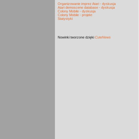
Organizowanie imprez Atari - dyskusja
Atari demoscene database - dyskusja
Colony Mobile - dyskusja
Colony Mobile - projekt
Statystyki
Nowinki
tworzone dzięki
CuteNews