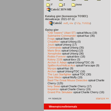
Y
Z
inne
Całość 3074 MB
Katalog gier (konwencja TOSEC)
Aktualizacja: 2021-07-11
Całość
,
md5
sha
(
7-Zip
,
TUGZip
)
Opisy gier
"Old Towers" (Atari ST)
opisał Misza (19)
Submarine Commander
opisał Kaz (36)
Frogs
opisał Xeen (0)
Choplifter!
opisał Urborg (0)
Joust
opisał Urborg (17)
Commando
opisał Urborg (35)
Mario Bros
opisał Urborg (13)
Xenophobe
opisał Urborg (36)
Robbo Forever
opisał tbxx (16)
Kolony 2106
opisał tbxx (3)
Archon II: Adept
opisał Urborg/TDC (9)
Spitfire Ace/Hellcat Ace
opisał Farscape (9)
Wyspa
opisał Kaz (9)
Archon
opisał Urborg/TDC (16)
The Last Starfighter
opisał TDC (30)
Dwie Wieże
opisał Muffy (19)
Basil The Great Mouse Detective
opisał Charlie
Cherry (125)
Inny Świat
opisał Charlie Cherry (17)
Inspektor
opisał Charlie Cherry (19)
Grand Prix Simulator
opisał Charlie Cherry (16)
«« nowsze
starsze »»
Wewnętrzne/Internals