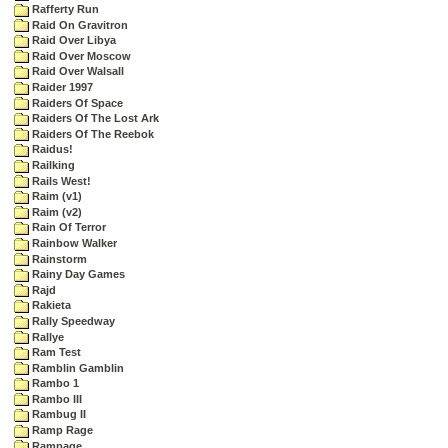
Rafferty Run
Raid On Gravitron
Raid Over Libya
Raid Over Moscow
Raid Over Walsall
Raider 1997
Raiders Of Space
Raiders Of The Lost Ark
Raiders Of The Reebok
Raidus!
Railking
Rails West!
Raim (v1)
Raim (v2)
Rain Of Terror
Rainbow Walker
Rainstorm
Rainy Day Games
Rajd
Rakieta
Rally Speedway
Rallye
Ram Test
Ramblin Gamblin
Rambo 1
Rambo III
Rambug II
Ramp Rage
Rampage