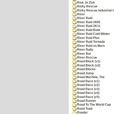
Risk Je Zisk
Risky Rescue
Risky Rescue Industrial 
River
River Raid
River Raid 2600
River Raid 2K11
River Raid Bold
River Raid Cold Winter
River Raid Plus
River Raid Tornado
River Raid on Mars
River Rally
River Rat
River Rescue
Road Block (v1)
Road Block (v2)
Road Blocks
Road Jump
Road Machine, The
Road Race (v1)
Road Race (v2)
Road Race (v3)
Road Race (v4)
Road Race (v5)
Road Runner
Road To The World Cup
Road Toad
Roader