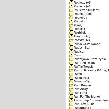
Roulette (v5)
Roulette (v6)
Roulette Simulator
Round About
Round Up
Roundup
Rowly
Roxblox
Rozbitek
Rozrzutnicy
Rozstrel M4
Rubacka Vo Kopec
Rubber Ball
Rubicon
Rucu
Ruczajowa Proza Zycia
Ruff And Reddy
Ruff In Trouble
Ruin of 0ceanus Pr1me, 
Ruins
Ruleta (v1)
Ruleta (v2)
Rum Runner
Run Away
Run For It
Run For The Money
Run+Jump Construction S
Run, Fox, Run!
Runaround II