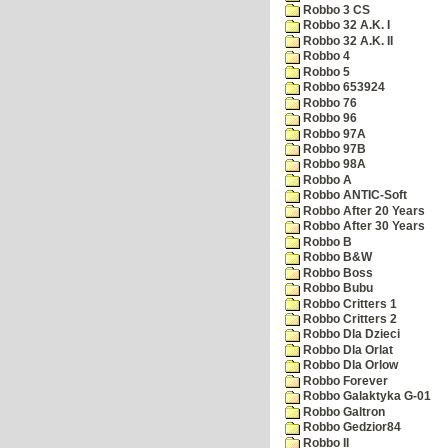
Robbo 3 CS
Robbo 32 A.K. I
Robbo 32 A.K. II
Robbo 4
Robbo 5
Robbo 653924
Robbo 76
Robbo 96
Robbo 97A
Robbo 97B
Robbo 98A
Robbo A
Robbo ANTIC-Soft
Robbo After 20 Years
Robbo After 30 Years
Robbo B
Robbo B&W
Robbo Boss
Robbo Bubu
Robbo Critters 1
Robbo Critters 2
Robbo Dla Dzieci
Robbo Dla Orlat
Robbo Dla Orlow
Robbo Forever
Robbo Galaktyka G-01
Robbo Galtron
Robbo Gedzior84
Robbo II