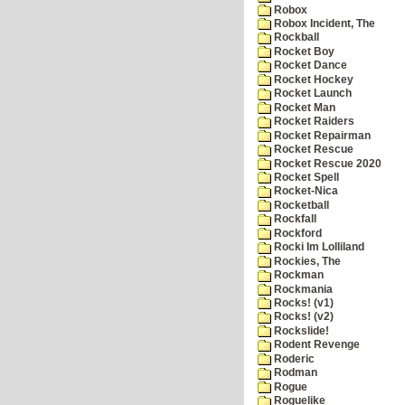
Robox
Robox Incident, The
Rockball
Rocket Boy
Rocket Dance
Rocket Hockey
Rocket Launch
Rocket Man
Rocket Raiders
Rocket Repairman
Rocket Rescue
Rocket Rescue 2020
Rocket Spell
Rocket-Nica
Rocketball
Rockfall
Rockford
Rocki Im Lolliland
Rockies, The
Rockman
Rockmania
Rocks! (v1)
Rocks! (v2)
Rockslide!
Rodent Revenge
Roderic
Rodman
Rogue
Roguelike