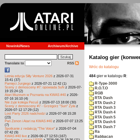
Nowinki/News
Archiwum/Archive
Katalog gier (konwe
Translate to
RSS
Wróc do katalogu
484
gier w katalogu
R
:
Letnia edycja Silly Venture 2026
z 2026-07-31
15:41 (37)
R-Type-3000
Pamięci Jurgiego
z 2026-07-21 12:42 (1)
Sceny z demosceny #7: opowiada SuN
z 2026-07-
R.O.T.O
19 15:24 (2)
RGB
Atari Muzeum w Poznaniu na KWAS #40
z 2026-
RTA Dash
07-16 16:10 (4)
Nie żyje kolega Pecuś
z 2026-07-13 18:00 (30)
RTA Dash 2
Sceny z demosceny #7 - Grzegorz "Sun" Żyła
z
RTA Dash 3
2026-07-12 17:29 (12)
RTA Dash 4
Lost Party 2026 nadchodzi
z 2026-07-08 15:28
RTA Dash 5
(23)
Pan Zenon i Atari na KWAS #40
z 2026-07-07 13:25
RTA Dash 6
(7)
RTA Dash 7
Spotkanie z redakcją "The Voice"
z 2026-07-04
Ra
07:42 (9)
KWAS #40 live
z 2026-06-27 12:53 (167)
Rabbacan
Spotkanie z grupą USSR
z 2026-06-26 19:36 (11)