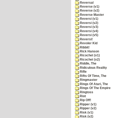
Reversal
Reverse (v1)
Reverse (v2)
Reverse Master
Reversi (v1)
Reversi (v2)
Reversi (v3)
Reversi (v4)
Reversi (v5)
Reversi!
Revoler Kid
Ribbit!
Rick Hanson
Ricochet (v1)
Ricochet (v2)
Riddle, The
Ridiculous Reality
Rifle
Rifts Of Time, The
Ringmaster
Rings Of Atari, The
Rings Of The Empire
Ringtoss
Riot
Rip Off!
Ripper (v1)
Ripper (v2)
Risk (v1)
Risk (v2)