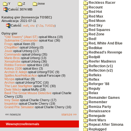
Reckless Racer
Y
Z
inne
Recount
Całość 3074 MB
Red Hot
Red Max
Katalog gier (konwencja TOSEC)
Aktualizacja: 2021-07-11
Red Moon
Red Sky
Całość
,
md5
sha
(
7-Zip
,
TUGZip
)
Red Squares
Opisy gier
Red Zone
"Old Towers" (Atari ST)
opisał Misza (19)
Red!
Submarine Commander
opisał Kaz (36)
Red, White And Blue
Frogs
opisał Xeen (0)
Choplifter!
opisał Urborg (0)
Redblue
Joust
opisał Urborg (17)
Redhead's Revenge
Commando
opisał Urborg (35)
Redpill
Mario Bros
opisał Urborg (13)
Xenophobe
opisał Urborg (36)
Reefer Madness
Robbo Forever
opisał tbxx (16)
Reflection (v1)
Kolony 2106
opisał tbxx (3)
Reflection (v2)
Archon II: Adept
opisał Urborg/TDC (9)
Refleks
Spitfire Ace/Hellcat Ace
opisał Farscape (9)
Wyspa
opisał Kaz (9)
Reflex
Archon
opisał Urborg/TDC (16)
Reforger '88
The Last Starfighter
opisał TDC (30)
Reguly
Dwie Wieże
opisał Muffy (19)
Basil The Great Mouse Detective
opisał Charlie
Relax
Cherry (125)
Remainder Games
Inny Świat
opisał Charlie Cherry (17)
Remember
Inspektor
opisał Charlie Cherry (19)
Remiza Party
Grand Prix Simulator
opisał Charlie Cherry (16)
Renaissance
«« nowsze
starsze »»
Renegade
Rent Wars
Wewnętrzne/Internals
Repeat After Simona
Replugged