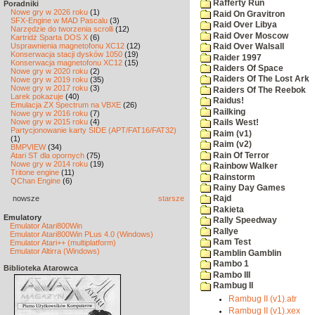
Rafferty Run
Poradniki
Nowe gry w 2026 roku
(1)
Raid On Gravitron
SFX-Engine w MAD Pascalu
(3)
Raid Over Libya
Narzędzie do tworzenia scrolli
(12)
Raid Over Moscow
Kartridż Sparta DOS X
(6)
Usprawnienia magnetofonu XC12
(12)
Raid Over Walsall
Konserwacja stacji dysków 1050
(19)
Raider 1997
Konserwacja magnetofonu XC12
(15)
Raiders Of Space
Nowe gry w 2020 roku
(2)
Raiders Of The Lost Ark
Nowe gry w 2019 roku
(35)
Nowe gry w 2017 roku
(3)
Raiders Of The Reebok
Larek pokazuje
(40)
Raidus!
Emulacja ZX Spectrum na VBXE
(26)
Railking
Nowe gry w 2016 roku
(7)
Nowe gry w 2015 roku
(4)
Rails West!
Partycjonowanie karty SIDE (APT/FAT16/FAT32)
Raim (v1)
(1)
Raim (v2)
BMPVIEW
(34)
Rain Of Terror
Atari ST dla opornych
(75)
Nowe gry w 2014 roku
(19)
Rainbow Walker
Tritone engine
(11)
Rainstorm
QChan Engine
(6)
Rainy Day Games
nowsze
starsze
Rajd
Rakieta
Emulatory
Rally Speedway
Emulator Atari800Win
Rallye
Emulator Atari800Win PLus 4.0 (Windows)
Ram Test
Emulator Atari++ (multiplatform)
Emulator Altirra (Windows)
Ramblin Gamblin
Rambo 1
Biblioteka Atarowca
Rambo III
Rambug II
Rambug II (v1).atr
Rambug II (v1).xex