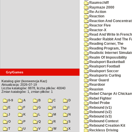
Raumschiff
Raymaze 2000
Re-Action
Reaction
Reaction And Concentrati
Reactor Five
Reactor-X
Read And Write In French
Reader Rabbit And The F
Reading Corner, The
Reading Program, The
Realistic Internet Simulat
Realm Of Impossibility
Realsport Basketball
Realsport Football
Realsport Soccer
Gry/Games
Realsports Curling
Rear Guard
Katalog gier (konwencja Kaz)
Aktualizacja: 2026-07-19
Reardoor
Liczba katalogów: 8878, liczba plików: 40040
Reaxion
Zmian katalogów: 1, zmian plików: 1
Rebel Charge At Chicka
Rebel Fighter
0-9
A
B
C
D
Rebel Probe
E
F
G
H
I
Rebound (v1)
Rebound (v2)
J
K
L
M
N
Rebound (v3)
Rebound Contest
O
P
Q
R
S
Rebound Creation Kit
T
U
V
W
X
Reckless Driving