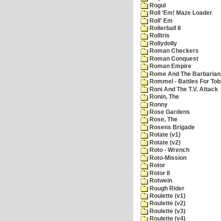
Rogul
Roll 'Em! Maze Loader
Roll' Em
Rollerball II
Rolltris
Rollydolly
Roman Checkers
Roman Conquest
Roman Empire
Rome And The Barbarian
Rommel - Battles For Tob
Roni And The T.V. Attack
Ronin, The
Ronny
Rose Gardens
Rose, The
Rosens Brigade
Rotate (v1)
Rotate (v2)
Roto - Wrench
Roto-Mission
Rotor
Rotor II
Rotwein
Rough Rider
Roulette (v1)
Roulette (v2)
Roulette (v3)
Roulette (v4)