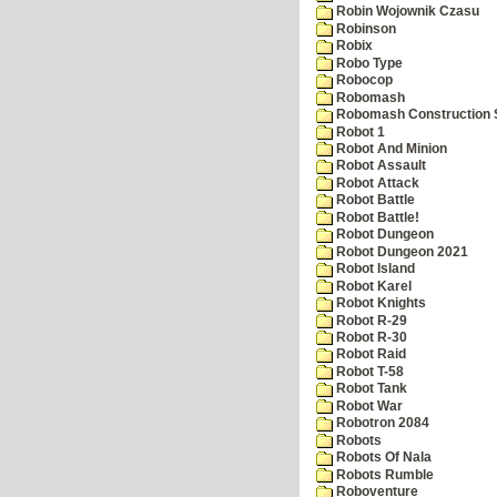
Robin Wojownik Czasu
Robinson
Robix
Robo Type
Robocop
Robomash
Robomash Construction 
Robot 1
Robot And Minion
Robot Assault
Robot Attack
Robot Battle
Robot Battle!
Robot Dungeon
Robot Dungeon 2021
Robot Island
Robot Karel
Robot Knights
Robot R-29
Robot R-30
Robot Raid
Robot T-58
Robot Tank
Robot War
Robotron 2084
Robots
Robots Of Nala
Robots Rumble
Roboventure