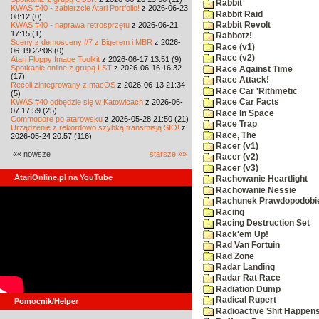
Rabbit
KWAS #40 - zabierzcie Atari Portfolio!
z 2026-06-23
Rabbit Raid
08:12 (0)
KWAS #40 - naprawa retrosprzętu
z 2026-06-21
Rabbit Revolt
17:15 (1)
Rabbotz!
Sceny z demosceny #7 z Bigerem i MBR
z 2026-
Race (v1)
06-19 22:08 (0)
Race (v2)
Atari Floppy Image Toolkit
z 2026-06-17 13:51 (9)
Spotkanie online z grupą LST
z 2026-06-16 16:32
Race Against Time
(17)
Race Attack!
Recoil zintegrowany z macOS
z 2026-06-13 21:34
Race Car 'Rithmetic
(5)
KWAS #40 odbędzie się w Katowicach
z 2026-06-
Race Car Facts
07 17:59 (25)
Race In Space
Commodore po atarowsku
z 2026-05-28 21:50 (21)
Race Trap
Urządzenie z rekordowo szybką transmisją SIO!
z
Race, The
2026-05-24 20:57 (116)
Racer (v1)
«« nowsze
starsze »»
Racer (v2)
Racer (v3)
AtariOnline.pl na YouTube
Rachowanie Heartlight
Rachowanie Nessie
Rachunek Prawdopodobi
Racing
Racing Destruction Set
Rack'em Up!
Rad Van Fortuin
Rad Zone
Radar Landing
Radar Rat Race
Radiation Dump
Radical Rupert
Pomocnik/Helper
Radioactive Shit Happens