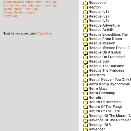
Organizowanie imprez Atari - dyskusja
Repossed
Atari demoscene database - dyskusja
Repton
Colony Mobile - dyskusja
Rescue (v1)
Colony Mobile - projekt
Statystyki
Rescue (v2)
Rescue (v3)
Rescue Adventure
Rescue At 94K
Nowinki
tworzone dzięki
CuteNews
Rescue Expedition, The
Rescue From Doom
Rescue Mission
Rescue Mission Phase 2
Rescue On Atarius!
Rescue On Fractalus!
Rescue Sub
Rescue The Ooleans!
Rescue The Princess
Resistors
Rest in Peace - You Only
Retro Komp Dychotomia
Retro Maze
Retro-Dschump
Retrofire!
Return Of Heracles
Return Of The Fungi
Return Of The Jedi
Revenge Of The Mutant 
Revenge Of The Plutonian
Revenge Of V
Revenger