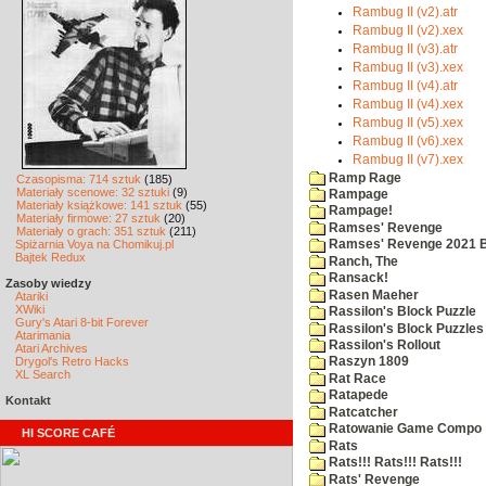
Rambug II (v2).atr
Rambug II (v2).xex
Rambug II (v3).atr
Rambug II (v3).xex
Rambug II (v4).atr
Rambug II (v4).xex
Rambug II (v5).xex
Rambug II (v6).xex
Rambug II (v7).xex
Ramp Rage
Czasopisma: 714 sztuk
(185)
Materiały scenowe: 32 sztuki
(9)
Rampage
Materiały książkowe: 141 sztuk
(55)
Rampage!
Materiały firmowe: 27 sztuk
(20)
Ramses' Revenge
Materiały o grach: 351 sztuk
(211)
Spiżarnia Voya na Chomikuj.pl
Ramses' Revenge 2021 
Bajtek Redux
Ranch, The
Ransack!
Zasoby wiedzy
Rasen Maeher
Atariki
XWiki
Rassilon's Block Puzzle
Gury's Atari 8-bit Forever
Rassilon's Block Puzzles
Atarimania
Rassilon's Rollout
Atari Archives
Drygol's Retro Hacks
Raszyn 1809
XL Search
Rat Race
Ratapede
Kontakt
Ratcatcher
Ratowanie Game Compo
HI SCORE CAFÉ
Rats
Rats!!! Rats!!! Rats!!!
Rats' Revenge