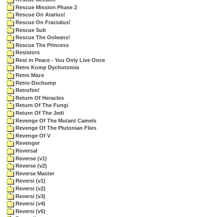
Rescue Mission Phase 2
Rescue On Atarius!
Rescue On Fractalus!
Rescue Sub
Rescue The Ooleans!
Rescue The Princess
Resistors
Rest in Peace - You Only Live Once
Retro Komp Dychotomia
Retro Maze
Retro-Dschump
Retrofire!
Return Of Heracles
Return Of The Fungi
Return Of The Jedi
Revenge Of The Mutant Camels
Revenge Of The Plutonian Flies
Revenge Of V
Revenger
Reversal
Reverse (v1)
Reverse (v2)
Reverse Master
Reversi (v1)
Reversi (v2)
Reversi (v3)
Reversi (v4)
Reversi (v5)