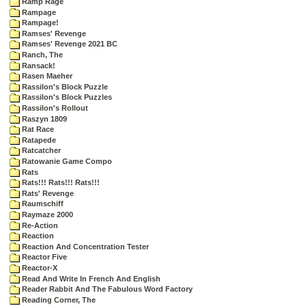
Ramp Rage
Rampage
Rampage!
Ramses' Revenge
Ramses' Revenge 2021 BC
Ranch, The
Ransack!
Rasen Maeher
Rassilon's Block Puzzle
Rassilon's Block Puzzles
Rassilon's Rollout
Raszyn 1809
Rat Race
Ratapede
Ratcatcher
Ratowanie Game Compo
Rats
Rats!!! Rats!!! Rats!!!
Rats' Revenge
Raumschiff
Raymaze 2000
Re-Action
Reaction
Reaction And Concentration Tester
Reactor Five
Reactor-X
Read And Write In French And English
Reader Rabbit And The Fabulous Word Factory
Reading Corner, The