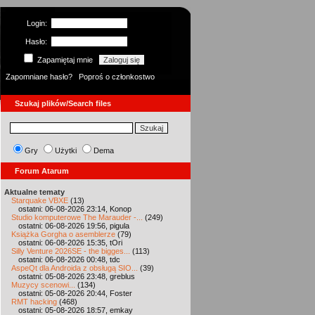
Login:
Hasło:
Zapamiętaj mnie
Zapomniane hasło?
Poproś o członkostwo
Szukaj plików/Search files
Gry
Użytki
Dema
Forum Atarum
Aktualne tematy
Starquake VBXE
(13)
ostatni: 06-08-2026 23:14, Konop
Studio komputerowe The Marauder -...
(249)
ostatni: 06-08-2026 19:56, pigula
Książka Gorgha o asemblerze
(79)
ostatni: 06-08-2026 15:35, tOri
Silly Venture 2026SE - the bigges...
(113)
ostatni: 06-08-2026 00:48, tdc
AspeQt dla Androida z obsługą SIO...
(39)
ostatni: 05-08-2026 23:48, greblus
Muzycy scenowi...
(134)
ostatni: 05-08-2026 20:44, Foster
RMT hacking
(468)
ostatni: 05-08-2026 18:57, emkay