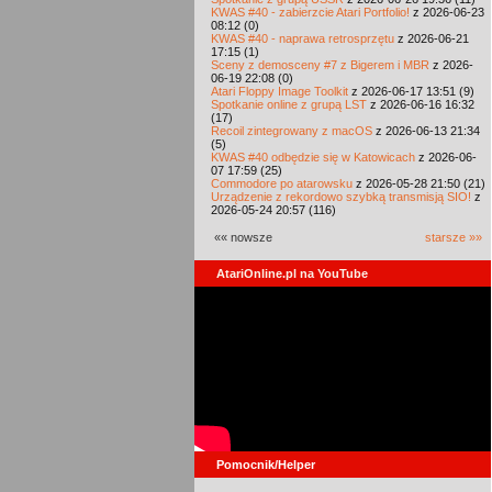
KWAS #40 - zabierzcie Atari Portfolio!
z 2026-06-23
08:12 (0)
KWAS #40 - naprawa retrosprzętu
z 2026-06-21
17:15 (1)
Sceny z demosceny #7 z Bigerem i MBR
z 2026-
06-19 22:08 (0)
Atari Floppy Image Toolkit
z 2026-06-17 13:51 (9)
Spotkanie online z grupą LST
z 2026-06-16 16:32
(17)
Recoil zintegrowany z macOS
z 2026-06-13 21:34
(5)
KWAS #40 odbędzie się w Katowicach
z 2026-06-
07 17:59 (25)
Commodore po atarowsku
z 2026-05-28 21:50 (21)
Urządzenie z rekordowo szybką transmisją SIO!
z
2026-05-24 20:57 (116)
«« nowsze
starsze »»
AtariOnline.pl na YouTube
Pomocnik/Helper