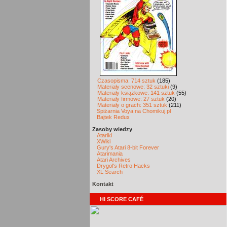
Czasopisma: 714 sztuk
(185)
Materiały scenowe: 32 sztuki
(9)
Materiały książkowe: 141 sztuk
(55)
Materiały firmowe: 27 sztuk
(20)
Materiały o grach: 351 sztuk
(211)
Spiżarnia Voya na Chomikuj.pl
Bajtek Redux
Zasoby wiedzy
Atariki
XWiki
Gury's Atari 8-bit Forever
Atarimania
Atari Archives
Drygol's Retro Hacks
XL Search
Kontakt
HI SCORE CAFÉ