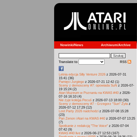
Nowinki/News
Archiwum/Archive
Translate to
RSS
Letnia edycja Silly Venture 2026
z 2026-07-31
15:41 (36)
Pamięci Jurgiego
z 2026-07-21 12:42 (1)
Sceny z demosceny #7: opowiada SuN
z 2026-07-
19 15:24 (2)
Atari Muzeum w Poznaniu na KWAS #40
z 2026-
07-16 16:10 (4)
Nie żyje kolega Pecuś
z 2026-07-13 18:00 (30)
Sceny z demosceny #7 - Grzegorz "Sun" Żyła
z
2026-07-12 17:29 (12)
Lost Party 2026 nadchodzi
z 2026-07-08 15:28
(23)
Pan Zenon i Atari na KWAS #40
z 2026-07-07 13:25
(7)
Spotkanie z redakcją "The Voice"
z 2026-07-04
07:42 (9)
KWAS #40 live
z 2026-06-27 12:53 (167)
Spotkanie z grupą USSR
z 2026-06-26 19:36 (11)