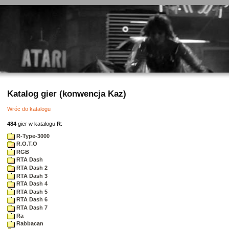
Katalog gier (konwencja Kaz)
Wróc do katalogu
484
gier w katalogu
R
:
R-Type-3000
R.O.T.O
RGB
RTA Dash
RTA Dash 2
RTA Dash 3
RTA Dash 4
RTA Dash 5
RTA Dash 6
RTA Dash 7
Ra
Rabbacan