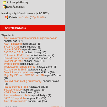
Z. Inne platformy
Całość 908 MB
Katalog użytków (konwencja TOSEC)
Całość
,
md5
sha
(
7-Zip
,
TUGZip
)
Sprzęt/Hardware
Wynalazki
Atari jako programator pojazdu gąsienicowego
napisał Kaz (17)
Atari i Bluetooth
napisał Kaz (35)
SIO2PC-USB
napisał Larek (46)
Nowe SIO2SD
napisał Larek (0)
SIO2SD w CA12
napisał Urborg (15)
Ratowanie ATMEL-ów
napisał Yoohaas (12)
Projektowanie cartów
napisał Zenon (12)
Joystick do Atari
napisał Larek (54)
Tygrys Turbo
napisał Kaz (13)
Testowałem "Simple Stereo"
napisał Zaxon (5)
Rozszerzenie 1MB
napisał Asal (21)
Joystick trzyprzyciskowy
napisał Sikor (18)
Moje MyIDE oraz SIO2PC na USB
napisał Zaxon
(16)
Jak wykonać płytkę drukowaną?
napisał Zaxon
(28)
Rozszerzenie 576kB
napisał Asal (36)
Soczyste kolory
napisał scalak (29)
XEGS Box
napisał Zaxon (13)
Atari w różnych rolach
napisał Różyk (9)
SIO2IDE w pudełku
napisał Kaz (27)
Atari steruje tokarką
napisał Kaz (15)