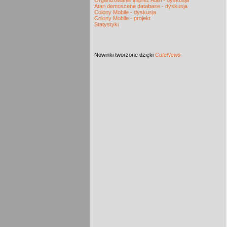
Organizowanie imprez Atari - dyskusja
Atari demoscene database - dyskusja
Colony Mobile - dyskusja
Colony Mobile - projekt
Statystyki
Nowinki
tworzone dzięki
CuteNews