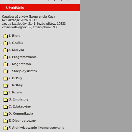
Użytki/Utils
Katalog użytków (konwencja Kaz)
Aktualizacja: 2026-03-12
Liczba katalogów: 2141, liczba plików: 10533
Zmian katalogów: 52, zmian plików: 93
1. Biuro
2. Grafika
3. Muzyka
4. Programowanie
5. Magnetofon
6. Stacja dyskietek
7. DOS-y
8. ROM-y
9. Rozne
B. Emulatory
C. Edukacyjne
D. Komunikacja
E. Diagnostyczne
F. Archiwizowanie i kompresowanie