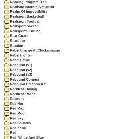
Reading Program, The
Realistic Internet Simulator
Realm Of Impossibility
Realsport Basketball
Realsport Football
Realsport Soccer
Realsports Curling
Rear Guard
Reardoor
Reaxion
Rebel Charge At Chickamauga
Rebel Fighter
Rebel Probe
Rebound (v1)
Rebound (v2)
Rebound (v3)
Rebound Contest
Rebound Creation Kit
Reckless Driving
Reckless Racer
Recount
Red Hot
Red Max
Red Moon
Red Sky
Red Squares
Red Zone
Red!
Red, White And Blue