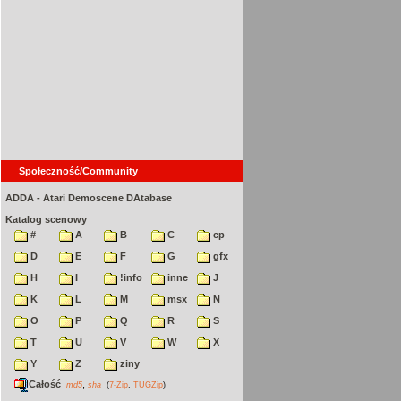
Społeczność/Community
ADDA - Atari Demoscene DAtabase
Katalog scenowy
#
A
B
C
cp
D
E
F
G
gfx
H
I
!info
inne
J
K
L
M
msx
N
O
P
Q
R
S
T
U
V
W
X
Y
Z
ziny
Całość
,
md5
sha
(
7-Zip
,
TUGZip
)