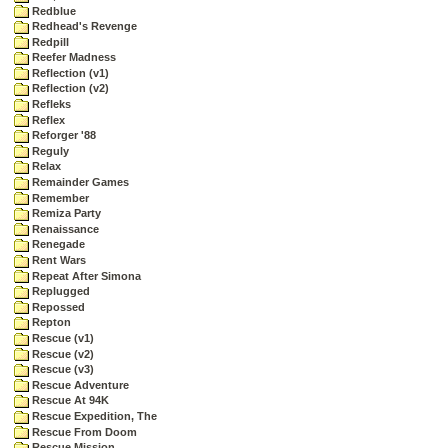
Redblue
Redhead's Revenge
Redpill
Reefer Madness
Reflection (v1)
Reflection (v2)
Refleks
Reflex
Reforger '88
Reguly
Relax
Remainder Games
Remember
Remiza Party
Renaissance
Renegade
Rent Wars
Repeat After Simona
Replugged
Repossed
Repton
Rescue (v1)
Rescue (v2)
Rescue (v3)
Rescue Adventure
Rescue At 94K
Rescue Expedition, The
Rescue From Doom
Rescue Mission