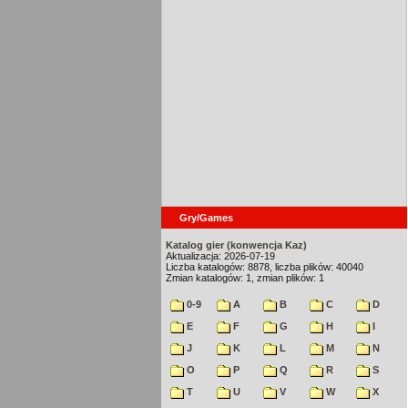
Gry/Games
Katalog gier (konwencja Kaz)
Aktualizacja: 2026-07-19
Liczba katalogów: 8878, liczba plików: 40040
Zmian katalogów: 1, zmian plików: 1
0-9
A
B
C
D
E
F
G
H
I
J
K
L
M
N
O
P
Q
R
S
T
U
V
W
X