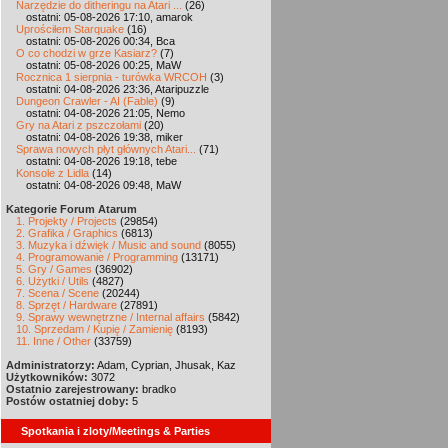
Narzędzie do ditheringu na Atari ...
(26)
ostatni: 05-08-2026 17:10, amarok
Uprościłem Starquake
(16)
ostatni: 05-08-2026 00:34, Bca
O co chodzi w grze Kasiarz?
(7)
ostatni: 05-08-2026 00:25, MaW
Rocznica 1 sierpnia - turówka WRCOH
(3)
ostatni: 04-08-2026 23:36, Ataripuzzle
Dungeon Crawler - AI (Fable)
(9)
ostatni: 04-08-2026 21:05, Nemo
Gry na Atari z pszczołami
(20)
ostatni: 04-08-2026 19:38, miker
Sprawa nowych płyt głównych Atari...
(71)
ostatni: 04-08-2026 19:18, tebe
Konsole z Lidla
(14)
ostatni: 04-08-2026 09:48, MaW
Kategorie Forum Atarum
1. Projekty / Projects
(29854)
2. Grafika / Graphics
(6813)
3. Muzyka i dźwięk / Music and sound
(8055)
4. Programowanie / Programming
(13171)
5. Gry / Games
(36902)
6. Użytki / Utils
(4827)
7. Scena / Scene
(20244)
8. Sprzęt / Hardware
(27891)
9. Sprawy wewnętrzne / Internal affairs
(5842)
10. Sprzedam / Kupię / Zamienię
(8193)
11. Inne / Other
(33759)
Administratorzy:
Adam, Cyprian, Jhusak, Kaz
Użytkowników:
3072
Ostatnio zarejestrowany:
bradko
Postów ostatniej doby:
5
Spotkania i zloty/Meetings & Parties