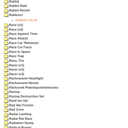
Rabbit
Rabbit Raid
Rabbit Revolt
Rabbotz!
Rabbotz! (b).atr
Race (v1)
Race (v2)
Race Against Time
Race Attack!
Race Car 'Rithmetic
Race Car Facts
Race In Space
Race Trap
Race, The
Racer (v1)
Racer (v2)
Racer (v3)
Rachowanie Heartlight
Rachowanie Nessie
Rachunek Prawdopodobienstwa
Racing
Racing Destruction Set
Rack'em Up!
Rad Van Fortuin
Rad Zone
Radar Landing
Radar Rat Race
Radiation Dump
Radical Rupert