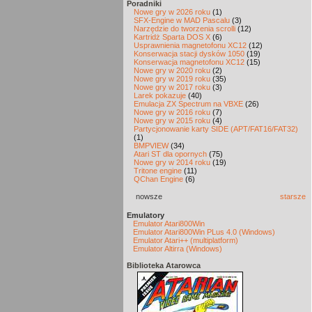
Poradniki
Nowe gry w 2026 roku
(1)
SFX-Engine w MAD Pascalu
(3)
Narzędzie do tworzenia scrolli
(12)
Kartridż Sparta DOS X
(6)
Usprawnienia magnetofonu XC12
(12)
Konserwacja stacji dysków 1050
(19)
Konserwacja magnetofonu XC12
(15)
Nowe gry w 2020 roku
(2)
Nowe gry w 2019 roku
(35)
Nowe gry w 2017 roku
(3)
Larek pokazuje
(40)
Emulacja ZX Spectrum na VBXE
(26)
Nowe gry w 2016 roku
(7)
Nowe gry w 2015 roku
(4)
Partycjonowanie karty SIDE (APT/FAT16/FAT32)
(1)
BMPVIEW
(34)
Atari ST dla opornych
(75)
Nowe gry w 2014 roku
(19)
Tritone engine
(11)
QChan Engine
(6)
nowsze
starsze
Emulatory
Emulator Atari800Win
Emulator Atari800Win PLus 4.0 (Windows)
Emulator Atari++ (multiplatform)
Emulator Altirra (Windows)
Biblioteka Atarowca