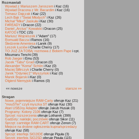
Rozmawiali
Wywiad z Mariuszem Jaroszem
i Kaz (16)
Wywiad Dracona z Mr. Bacardim
i Kaz (16)
Tomasz Dajczak
i Kaz (22)
Lech Bąk i "Świat Młodych"
i Kaz (26)
Michał "Mike" Jaskuła
i Kaz (30)
F#READY
i Dracon (22)
Daniel „Arctus” Kowalski
i Dracon (25)
KATOD
i TDC (15)
Mariusz Wojcieszek
i "Adam" (17)
Romuald Bacza
i Ramos (16)
Śledzenie Amentesa
i Larek (9)
Leszek Łuciów
i Charlie Cherry (17)
TO JUŻ ZA TOBĄ: rozmowa z Bobem Pape
i cpt.
Misumaru Tenchi (39)
Rob Jaeger
i Emu (53)
Jacek "Tabu" Grad
i Dracon (0)
Alexander "Koma" Schön
i Kaz (0)
Maciej Ślifirczyk
i Charlie Cherry (0)
Jarek "Odyniec1" Wyszyński
i Kaz (0)
Marek Bojarski
i Kaz (0)
Olgierd Niemyjski
i Ramos (0)
«« nowsze
starsze »»
Stragan
Nowe, pojemniejsze RAM-Carty
oferuje Kaz (21)
"mouSTer" czyli myszka ST
oferuje Kaz (30)
Atari USBJoy Adapter
oferuje Jakub Husak (0)
Programy: Kolony 2106
oferuje Kaz (7)
Sprzęt: rozszerzenia
oferuje Lotharek (399)
Gadżety: naklejki, pocztówki
oferuje Sikor (11)
Sprzęt: cartridge RAM-CART
oferuje Zenon (7)
Miejsce na drobne ogłoszenia kupna/sprzedaży
oferuje Kaz (58)
Sprzęt: interfejs SIO2IDE
oferuje Piguła (3)
Sprzęt: interfejs SIO2SD
oferuje Piguła (115)