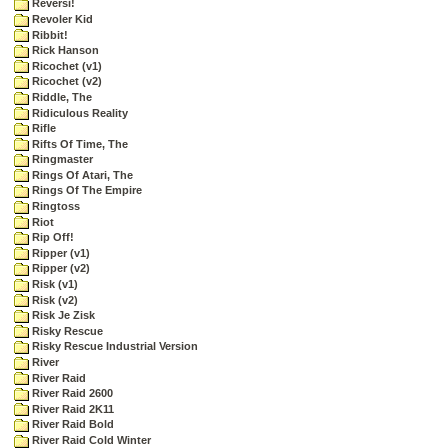
Reversi!
Revoler Kid
Ribbit!
Rick Hanson
Ricochet (v1)
Ricochet (v2)
Riddle, The
Ridiculous Reality
Rifle
Rifts Of Time, The
Ringmaster
Rings Of Atari, The
Rings Of The Empire
Ringtoss
Riot
Rip Off!
Ripper (v1)
Ripper (v2)
Risk (v1)
Risk (v2)
Risk Je Zisk
Risky Rescue
Risky Rescue Industrial Version
River
River Raid
River Raid 2600
River Raid 2K11
River Raid Bold
River Raid Cold Winter