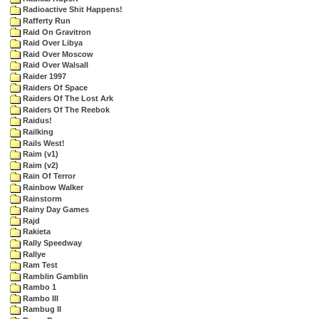
Radioactive Shit Happens!
Rafferty Run
Raid On Gravitron
Raid Over Libya
Raid Over Moscow
Raid Over Walsall
Raider 1997
Raiders Of Space
Raiders Of The Lost Ark
Raiders Of The Reebok
Raidus!
Railking
Rails West!
Raim (v1)
Raim (v2)
Rain Of Terror
Rainbow Walker
Rainstorm
Rainy Day Games
Rajd
Rakieta
Rally Speedway
Rallye
Ram Test
Ramblin Gamblin
Rambo 1
Rambo III
Rambug II