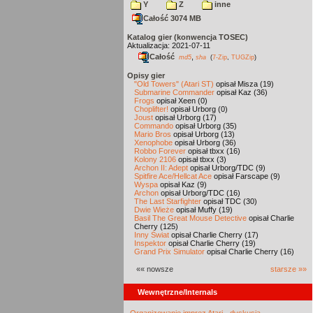
Y
Z
inne
Całość 3074 MB
Katalog gier (konwencja TOSEC)
Aktualizacja: 2021-07-11
Całość
,
md5
sha
(
7-Zip
,
TUGZip
)
Opisy gier
"Old Towers" (Atari ST)
opisał Misza (19)
Submarine Commander
opisał Kaz (36)
Frogs
opisał Xeen (0)
Choplifter!
opisał Urborg (0)
Joust
opisał Urborg (17)
Commando
opisał Urborg (35)
Mario Bros
opisał Urborg (13)
Xenophobe
opisał Urborg (36)
Robbo Forever
opisał tbxx (16)
Kolony 2106
opisał tbxx (3)
Archon II: Adept
opisał Urborg/TDC (9)
Spitfire Ace/Hellcat Ace
opisał Farscape (9)
Wyspa
opisał Kaz (9)
Archon
opisał Urborg/TDC (16)
The Last Starfighter
opisał TDC (30)
Dwie Wieże
opisał Muffy (19)
Basil The Great Mouse Detective
opisał Charlie
Cherry (125)
Inny Świat
opisał Charlie Cherry (17)
Inspektor
opisał Charlie Cherry (19)
Grand Prix Simulator
opisał Charlie Cherry (16)
«« nowsze
starsze »»
Wewnętrzne/Internals