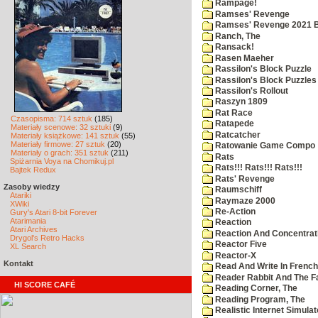
Rampage!
Ramses' Revenge
Ramses' Revenge 2021 
Ranch, The
Ransack!
Rasen Maeher
Rassilon's Block Puzzle
Rassilon's Block Puzzles
Rassilon's Rollout
Raszyn 1809
Rat Race
Czasopisma: 714 sztuk
(185)
Ratapede
Materiały scenowe: 32 sztuki
(9)
Ratcatcher
Materiały książkowe: 141 sztuk
(55)
Materiały firmowe: 27 sztuk
(20)
Ratowanie Game Compo
Materiały o grach: 351 sztuk
(211)
Rats
Spiżarnia Voya na Chomikuj.pl
Rats!!! Rats!!! Rats!!!
Bajtek Redux
Rats' Revenge
Zasoby wiedzy
Raumschiff
Atariki
Raymaze 2000
XWiki
Re-Action
Gury's Atari 8-bit Forever
Atarimania
Reaction
Atari Archives
Reaction And Concentrati
Drygol's Retro Hacks
Reactor Five
XL Search
Reactor-X
Kontakt
Read And Write In French
Reader Rabbit And The F
HI SCORE CAFÉ
Reading Corner, The
Reading Program, The
Realistic Internet Simulat