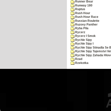
Runner Bear
Runway 180
Ruptus
Rush Hour
Rush Hour Race
Russian Roulette
Ruzovy Panther
Ryba Pila
Rycerz
Rycerz I Smok
Rychle Sipy
Rychle Sipy I
Rychle Sipy Stinadla Se 
Rychle Sipy Tajemstvi Ve
Rychle Sipy Zahada Hlov
Rzad
Rzekotka