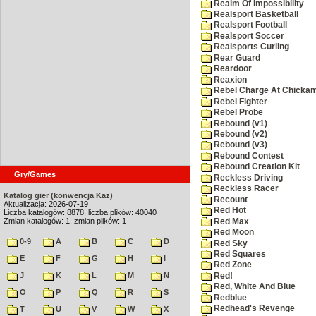
Realm Of Impossibility
Realsport Basketball
Realsport Football
Realsport Soccer
Realsports Curling
Rear Guard
Reardoor
Reaxion
Rebel Charge At Chicka
Rebel Fighter
Rebel Probe
Rebound (v1)
Rebound (v2)
Rebound (v3)
Rebound Contest
Rebound Creation Kit
Gry/Games
Reckless Driving
Reckless Racer
Katalog gier (konwencja Kaz)
Recount
Aktualizacja: 2026-07-19
Red Hot
Liczba katalogów: 8878, liczba plików: 40040
Zmian katalogów: 1, zmian plików: 1
Red Max
Red Moon
0-9
A
B
C
D
Red Sky
Red Squares
E
F
G
H
I
Red Zone
J
K
L
M
N
Red!
Red, White And Blue
O
P
Q
R
S
Redblue
Redhead's Revenge
T
U
V
W
X