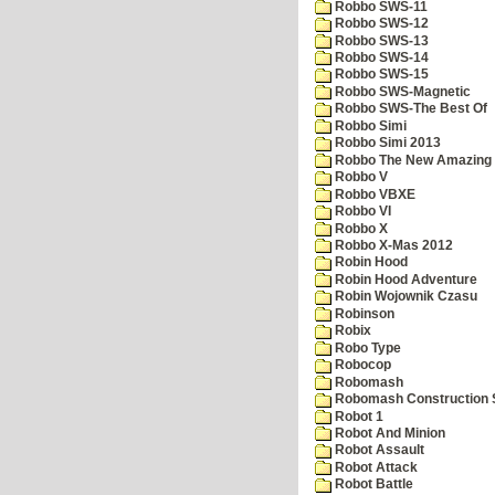
Robbo SWS-11
Robbo SWS-12
Robbo SWS-13
Robbo SWS-14
Robbo SWS-15
Robbo SWS-Magnetic
Robbo SWS-The Best Of
Robbo Simi
Robbo Simi 2013
Robbo The New Amazing A
Robbo V
Robbo VBXE
Robbo VI
Robbo X
Robbo X-Mas 2012
Robin Hood
Robin Hood Adventure
Robin Wojownik Czasu
Robinson
Robix
Robo Type
Robocop
Robomash
Robomash Construction 
Robot 1
Robot And Minion
Robot Assault
Robot Attack
Robot Battle