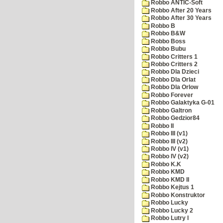
Robbo ANTIC-Soft
Robbo After 20 Years
Robbo After 30 Years
Robbo B
Robbo B&W
Robbo Boss
Robbo Bubu
Robbo Critters 1
Robbo Critters 2
Robbo Dla Dzieci
Robbo Dla Orlat
Robbo Dla Orlow
Robbo Forever
Robbo Galaktyka G-01
Robbo Galtron
Robbo Gedzior84
Robbo II
Robbo III (v1)
Robbo III (v2)
Robbo IV (v1)
Robbo IV (v2)
Robbo K.K
Robbo KMD
Robbo KMD II
Robbo Kejtus 1
Robbo Konstruktor
Robbo Lucky
Robbo Lucky 2
Robbo Lutry I