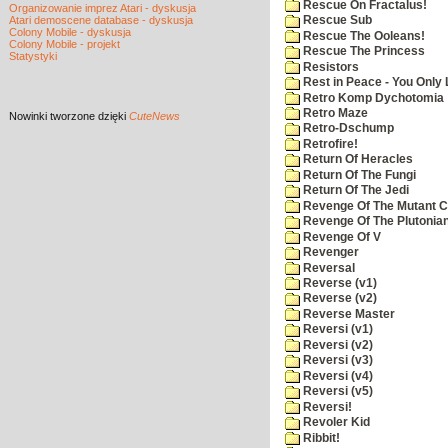
Rescue On Fractalus!
Organizowanie imprez Atari - dyskusja
Atari demoscene database - dyskusja
Rescue Sub
Colony Mobile - dyskusja
Rescue The Ooleans!
Colony Mobile - projekt
Rescue The Princess
Statystyki
Resistors
Rest in Peace - You Only
Retro Komp Dychotomia
Retro Maze
Nowinki
tworzone dzięki
CuteNews
Retro-Dschump
Retrofire!
Return Of Heracles
Return Of The Fungi
Return Of The Jedi
Revenge Of The Mutant 
Revenge Of The Plutonian
Revenge Of V
Revenger
Reversal
Reverse (v1)
Reverse (v2)
Reverse Master
Reversi (v1)
Reversi (v2)
Reversi (v3)
Reversi (v4)
Reversi (v5)
Reversi!
Revoler Kid
Ribbit!