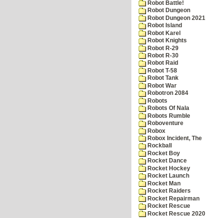
Robot Battle!
Robot Dungeon
Robot Dungeon 2021
Robot Island
Robot Karel
Robot Knights
Robot R-29
Robot R-30
Robot Raid
Robot T-58
Robot Tank
Robot War
Robotron 2084
Robots
Robots Of Nala
Robots Rumble
Roboventure
Robox
Robox Incident, The
Rockball
Rocket Boy
Rocket Dance
Rocket Hockey
Rocket Launch
Rocket Man
Rocket Raiders
Rocket Repairman
Rocket Rescue
Rocket Rescue 2020