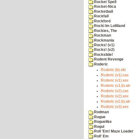
Rocket Spell
Rocket-Nica
Rocketball
Rockfall
Rockford
Rocki Im Lolliland
Rockies, The
Rockman
Rockmania
Rocks! (v1)
Rocks! (v2)
Rockslide!
Rodent Revenge
Roderic
Roderic (b).xfd
Roderic (v1).cas
Roderic (v1).xex
Roderic (v1,b).atr
Roderic (v2).cas
Roderic (v2).xex
Roderic (v2,b).atr
Roderic (v3).xex
Rodman
Rogue
Roguelike
Rogul
Roll 'Em! Maze Loader
Roll' Em