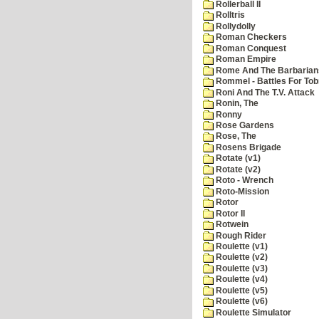
Rollerball II
Rolltris
Rollydolly
Roman Checkers
Roman Conquest
Roman Empire
Rome And The Barbarian
Rommel - Battles For Tob
Roni And The T.V. Attack
Ronin, The
Ronny
Rose Gardens
Rose, The
Rosens Brigade
Rotate (v1)
Rotate (v2)
Roto - Wrench
Roto-Mission
Rotor
Rotor II
Rotwein
Rough Rider
Roulette (v1)
Roulette (v2)
Roulette (v3)
Roulette (v4)
Roulette (v5)
Roulette (v6)
Roulette Simulator