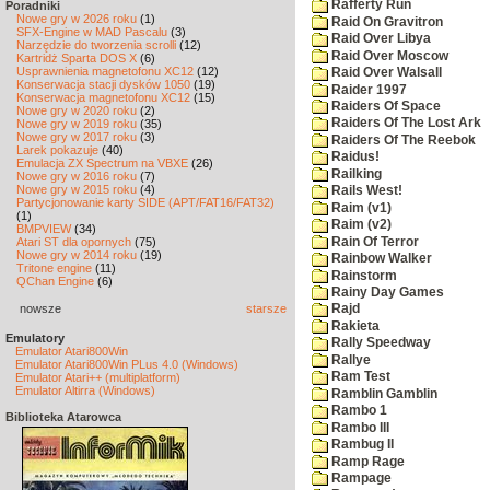
Rafferty Run
Poradniki
Nowe gry w 2026 roku
(1)
Raid On Gravitron
SFX-Engine w MAD Pascalu
(3)
Raid Over Libya
Narzędzie do tworzenia scrolli
(12)
Raid Over Moscow
Kartridż Sparta DOS X
(6)
Usprawnienia magnetofonu XC12
(12)
Raid Over Walsall
Konserwacja stacji dysków 1050
(19)
Raider 1997
Konserwacja magnetofonu XC12
(15)
Raiders Of Space
Nowe gry w 2020 roku
(2)
Raiders Of The Lost Ark
Nowe gry w 2019 roku
(35)
Nowe gry w 2017 roku
(3)
Raiders Of The Reebok
Larek pokazuje
(40)
Raidus!
Emulacja ZX Spectrum na VBXE
(26)
Railking
Nowe gry w 2016 roku
(7)
Nowe gry w 2015 roku
(4)
Rails West!
Partycjonowanie karty SIDE (APT/FAT16/FAT32)
Raim (v1)
(1)
Raim (v2)
BMPVIEW
(34)
Rain Of Terror
Atari ST dla opornych
(75)
Nowe gry w 2014 roku
(19)
Rainbow Walker
Tritone engine
(11)
Rainstorm
QChan Engine
(6)
Rainy Day Games
nowsze
starsze
Rajd
Rakieta
Emulatory
Rally Speedway
Emulator Atari800Win
Rallye
Emulator Atari800Win PLus 4.0 (Windows)
Ram Test
Emulator Atari++ (multiplatform)
Emulator Altirra (Windows)
Ramblin Gamblin
Rambo 1
Biblioteka Atarowca
Rambo III
Rambug II
Ramp Rage
Rampage