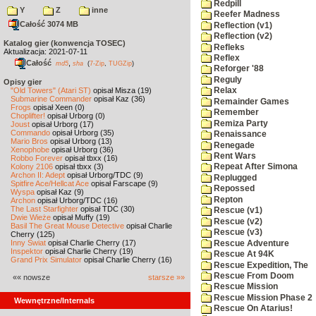
Redpill
Y
Z
inne
Reefer Madness
Całość 3074 MB
Reflection (v1)
Reflection (v2)
Katalog gier (konwencja TOSEC)
Refleks
Aktualizacja: 2021-07-11
Reflex
Całość
,
md5
sha
(
7-Zip
,
TUGZip
)
Reforger '88
Reguly
Opisy gier
"Old Towers" (Atari ST)
opisał Misza (19)
Relax
Submarine Commander
opisał Kaz (36)
Remainder Games
Frogs
opisał Xeen (0)
Remember
Choplifter!
opisał Urborg (0)
Remiza Party
Joust
opisał Urborg (17)
Commando
opisał Urborg (35)
Renaissance
Mario Bros
opisał Urborg (13)
Renegade
Xenophobe
opisał Urborg (36)
Rent Wars
Robbo Forever
opisał tbxx (16)
Kolony 2106
opisał tbxx (3)
Repeat After Simona
Archon II: Adept
opisał Urborg/TDC (9)
Replugged
Spitfire Ace/Hellcat Ace
opisał Farscape (9)
Repossed
Wyspa
opisał Kaz (9)
Repton
Archon
opisał Urborg/TDC (16)
The Last Starfighter
opisał TDC (30)
Rescue (v1)
Dwie Wieże
opisał Muffy (19)
Rescue (v2)
Basil The Great Mouse Detective
opisał Charlie
Rescue (v3)
Cherry (125)
Inny Świat
opisał Charlie Cherry (17)
Rescue Adventure
Inspektor
opisał Charlie Cherry (19)
Rescue At 94K
Grand Prix Simulator
opisał Charlie Cherry (16)
Rescue Expedition, The
Rescue From Doom
«« nowsze
starsze »»
Rescue Mission
Rescue Mission Phase 2
Wewnętrzne/Internals
Rescue On Atarius!