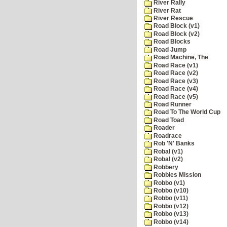
River Rally
River Rat
River Rescue
Road Block (v1)
Road Block (v2)
Road Blocks
Road Jump
Road Machine, The
Road Race (v1)
Road Race (v2)
Road Race (v3)
Road Race (v4)
Road Race (v5)
Road Runner
Road To The World Cup
Road Toad
Roader
Roadrace
Rob 'N' Banks
Robal (v1)
Robal (v2)
Robbery
Robbies Mission
Robbo (v1)
Robbo (v10)
Robbo (v11)
Robbo (v12)
Robbo (v13)
Robbo (v14)