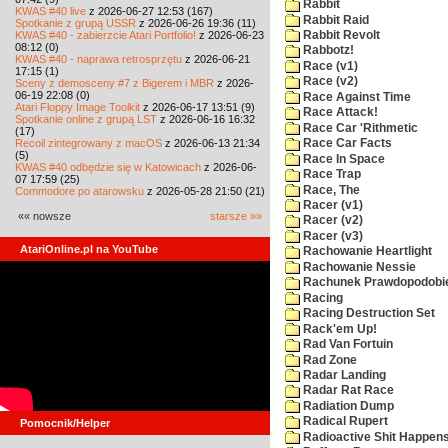
Rabbit
KWAS #40 live
z 2026-06-27 12:53 (167)
Rabbit Raid
Spotkanie z grupą USSR
z 2026-06-26 19:36 (11)
KWAS #40 - zabierzcie Atari Portfolio!
z 2026-06-23
Rabbit Revolt
08:12 (0)
Rabbotz!
KWAS #40 - naprawa retrosprzętu
z 2026-06-21
Race (v1)
17:15 (1)
Race (v2)
Sceny z demosceny #7 z Bigerem i MBR
z 2026-
06-19 22:08 (0)
Race Against Time
Atari Floppy Image Toolkit
z 2026-06-17 13:51 (9)
Race Attack!
Spotkanie online z grupą LST
z 2026-06-16 16:32
Race Car 'Rithmetic
(17)
Recoil zintegrowany z macOS
z 2026-06-13 21:34
Race Car Facts
(5)
Race In Space
KWAS #40 odbędzie się w Katowicach
z 2026-06-
Race Trap
07 17:59 (25)
Race, The
Commodore po atarowsku
z 2026-05-28 21:50 (21)
Racer (v1)
«« nowsze
starsze »»
Racer (v2)
Racer (v3)
AtariOnline.pl na YouTube
Rachowanie Heartlight
Rachowanie Nessie
Rachunek Prawdopodobi
Racing
Racing Destruction Set
Rack'em Up!
Rad Van Fortuin
Rad Zone
Radar Landing
Radar Rat Race
Radiation Dump
Radical Rupert
Pomocnik/Helper
Radioactive Shit Happens