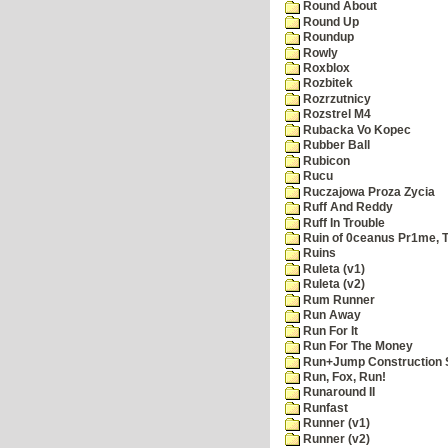
Round About
Round Up
Roundup
Rowly
Roxblox
Rozbitek
Rozrzutnicy
Rozstrel M4
Rubacka Vo Kopec
Rubber Ball
Rubicon
Rucu
Ruczajowa Proza Zycia
Ruff And Reddy
Ruff In Trouble
Ruin of 0ceanus Pr1me, 
Ruins
Ruleta (v1)
Ruleta (v2)
Rum Runner
Run Away
Run For It
Run For The Money
Run+Jump Construction S
Run, Fox, Run!
Runaround II
Runfast
Runner (v1)
Runner (v2)