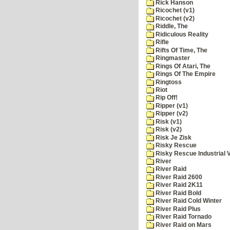
Rick Hanson
Ricochet (v1)
Ricochet (v2)
Riddle, The
Ridiculous Reality
Rifle
Rifts Of Time, The
Ringmaster
Rings Of Atari, The
Rings Of The Empire
Ringtoss
Riot
Rip Off!
Ripper (v1)
Ripper (v2)
Risk (v1)
Risk (v2)
Risk Je Zisk
Risky Rescue
Risky Rescue Industrial 
River
River Raid
River Raid 2600
River Raid 2K11
River Raid Bold
River Raid Cold Winter
River Raid Plus
River Raid Tornado
River Raid on Mars