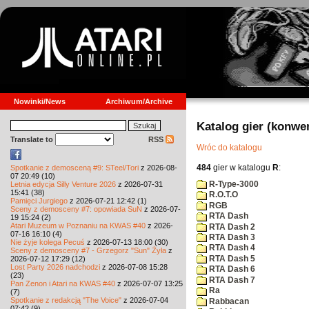
Nowinki/News
Archiwum/Archive
Katalog gier (konwe
Translate to
RSS
Wróc do katalogu
484
gier w katalogu
R
:
Spotkanie z demosceną #9: STeel/Tori
z 2026-08-
07 20:49 (10)
R-Type-3000
Letnia edycja Silly Venture 2026
z 2026-07-31
15:41 (38)
R.O.T.O
Pamięci Jurgiego
z 2026-07-21 12:42 (1)
RGB
Sceny z demosceny #7: opowiada SuN
z 2026-07-
RTA Dash
19 15:24 (2)
Atari Muzeum w Poznaniu na KWAS #40
z 2026-
RTA Dash 2
07-16 16:10 (4)
RTA Dash 3
Nie żyje kolega Pecuś
z 2026-07-13 18:00 (30)
RTA Dash 4
Sceny z demosceny #7 - Grzegorz "Sun" Żyła
z
RTA Dash 5
2026-07-12 17:29 (12)
Lost Party 2026 nadchodzi
z 2026-07-08 15:28
RTA Dash 6
(23)
RTA Dash 7
Pan Zenon i Atari na KWAS #40
z 2026-07-07 13:25
Ra
(7)
Spotkanie z redakcją "The Voice"
z 2026-07-04
Rabbacan
07:42 (9)