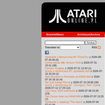
Nowinki/News
Archiwum/Archive
Translate to
RSS
Spotkanie z demosceną #9: STeel/Tori
z 2026-08-
07 20:49 (6)
Letnia edycja Silly Venture 2026
z 2026-07-31
15:41 (38)
Pamięci Jurgiego
z 2026-07-21 12:42 (1)
Sceny z demosceny #7: opowiada SuN
z 2026-07-
19 15:24 (2)
Atari Muzeum w Poznaniu na KWAS #40
z 2026-
07-16 16:10 (4)
Nie żyje kolega Pecuś
z 2026-07-13 18:00 (30)
Sceny z demosceny #7 - Grzegorz "Sun" Żyła
z
2026-07-12 17:29 (12)
Lost Party 2026 nadchodzi
z 2026-07-08 15:28
(23)
Pan Zenon i Atari na KWAS #40
z 2026-07-07 13:25
(7)
Spotkanie z redakcją "The Voice"
z 2026-07-04
07:42 (9)