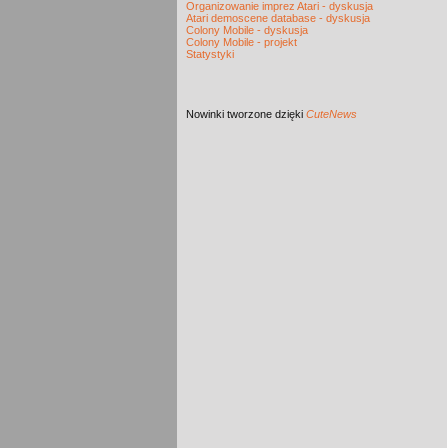
Organizowanie imprez Atari - dyskusja
Atari demoscene database - dyskusja
Colony Mobile - dyskusja
Colony Mobile - projekt
Statystyki
Nowinki
tworzone dzięki
CuteNews