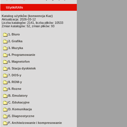
Użytki/Utils
Katalog użytków (konwencja Kaz)
Aktualizacja: 2026-03-12
Liczba katalogów: 2141, liczba plików: 10533
Zmian katalogów: 52, zmian plików: 93
1. Biuro
2. Grafika
3. Muzyka
4. Programowanie
5. Magnetofon
6. Stacja dyskietek
7. DOS-y
8. ROM-y
9. Rozne
B. Emulatory
C. Edukacyjne
D. Komunikacja
E. Diagnostyczne
F. Archiwizowanie i kompresowanie