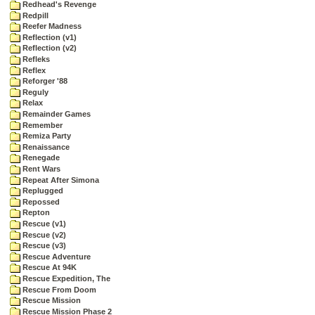
Redhead's Revenge
Redpill
Reefer Madness
Reflection (v1)
Reflection (v2)
Refleks
Reflex
Reforger '88
Reguly
Relax
Remainder Games
Remember
Remiza Party
Renaissance
Renegade
Rent Wars
Repeat After Simona
Replugged
Repossed
Repton
Rescue (v1)
Rescue (v2)
Rescue (v3)
Rescue Adventure
Rescue At 94K
Rescue Expedition, The
Rescue From Doom
Rescue Mission
Rescue Mission Phase 2