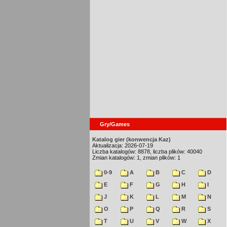
Gry/Games
Katalog gier (konwencja Kaz)
Aktualizacja: 2026-07-19
Liczba katalogów: 8878, liczba plików: 40040
Zmian katalogów: 1, zmian plików: 1
0-9
A
B
C
D
E
F
G
H
I
J
K
L
M
N
O
P
Q
R
S
T
U
V
W
X