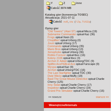
Y
Z
inne
Całość 3074 MB
Katalog gier (konwencja TOSEC)
Aktualizacja: 2021-07-11
Całość
,
md5
sha
(
7-Zip
,
TUGZip
)
Opisy gier
"Old Towers" (Atari ST)
opisał Misza (19)
Submarine Commander
opisał Kaz (36)
Frogs
opisał Xeen (0)
Choplifter!
opisał Urborg (0)
Joust
opisał Urborg (17)
Commando
opisał Urborg (35)
Mario Bros
opisał Urborg (13)
Xenophobe
opisał Urborg (36)
Robbo Forever
opisał tbxx (16)
Kolony 2106
opisał tbxx (3)
Archon II: Adept
opisał Urborg/TDC (9)
Spitfire Ace/Hellcat Ace
opisał Farscape (9)
Wyspa
opisał Kaz (9)
Archon
opisał Urborg/TDC (16)
The Last Starfighter
opisał TDC (30)
Dwie Wieże
opisał Muffy (19)
Basil The Great Mouse Detective
opisał Charlie
Cherry (125)
Inny Świat
opisał Charlie Cherry (17)
Inspektor
opisał Charlie Cherry (19)
Grand Prix Simulator
opisał Charlie Cherry (16)
«« nowsze
starsze »»
Wewnętrzne/Internals