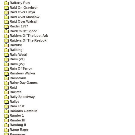
Rafferty Run
Raid On Gravitron
Raid Over Libya
Raid Over Moscow
Raid Over Walsall
Raider 1997
Raiders Of Space
Raiders Of The Lost Ark
Raiders Of The Reebok
Raidus!
Railking
Rails West!
Raim (v1)
Raim (v2)
Rain Of Terror
Rainbow Walker
Rainstorm
Rainy Day Games
Rajd
Rakieta
Rally Speedway
Rallye
Ram Test
Ramblin Gamblin
Rambo 1
Rambo III
Rambug II
Ramp Rage
Rampage