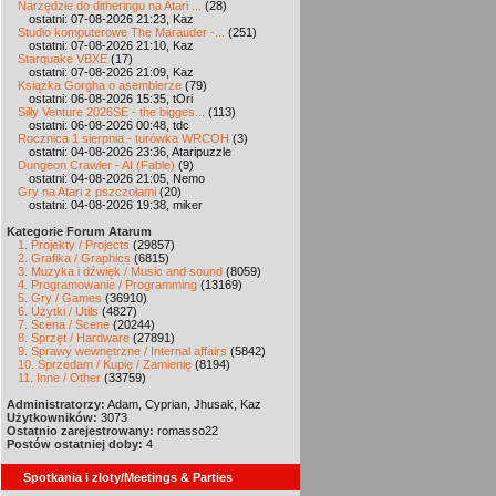
Narzędzie do ditheringu na Atari ...
(28)
ostatni: 07-08-2026 21:23, Kaz
Studio komputerowe The Marauder -...
(251)
ostatni: 07-08-2026 21:10, Kaz
Starquake VBXE
(17)
ostatni: 07-08-2026 21:09, Kaz
Książka Gorgha o asemblerze
(79)
ostatni: 06-08-2026 15:35, tOri
Silly Venture 2026SE - the bigges...
(113)
ostatni: 06-08-2026 00:48, tdc
Rocznica 1 sierpnia - turówka WRCOH
(3)
ostatni: 04-08-2026 23:36, Ataripuzzle
Dungeon Crawler - AI (Fable)
(9)
ostatni: 04-08-2026 21:05, Nemo
Gry na Atari z pszczołami
(20)
ostatni: 04-08-2026 19:38, miker
Kategorie Forum Atarum
1. Projekty / Projects
(29857)
2. Grafika / Graphics
(6815)
3. Muzyka i dźwięk / Music and sound
(8059)
4. Programowanie / Programming
(13169)
5. Gry / Games
(36910)
6. Użytki / Utils
(4827)
7. Scena / Scene
(20244)
8. Sprzęt / Hardware
(27891)
9. Sprawy wewnętrzne / Internal affairs
(5842)
10. Sprzedam / Kupię / Zamienię
(8194)
11. Inne / Other
(33759)
Administratorzy:
Adam, Cyprian, Jhusak, Kaz
Użytkowników:
3073
Ostatnio zarejestrowany:
romasso22
Postów ostatniej doby:
4
Spotkania i zloty/Meetings & Parties