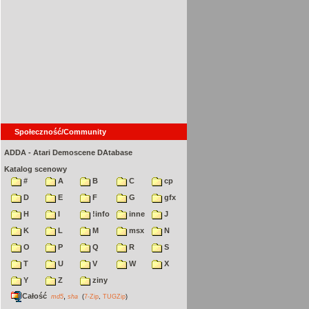
Społeczność/Community
ADDA - Atari Demoscene DAtabase
Katalog scenowy
#
A
B
C
cp
D
E
F
G
gfx
H
I
!info
inne
J
K
L
M
msx
N
O
P
Q
R
S
T
U
V
W
X
Y
Z
ziny
Całość
,
md5
sha
(
7-Zip
,
TUGZip
)