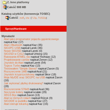
Z. Inne platformy
Całość 908 MB
Katalog użytków (konwencja TOSEC)
Całość
,
md5
sha
(
7-Zip
,
TUGZip
)
Sprzęt/Hardware
Wynalazki
Atari jako programator pojazdu gąsienicowego
napisał Kaz (17)
Atari i Bluetooth
napisał Kaz (35)
SIO2PC-USB
napisał Larek (46)
Nowe SIO2SD
napisał Larek (0)
SIO2SD w CA12
napisał Urborg (15)
Ratowanie ATMEL-ów
napisał Yoohaas (12)
Projektowanie cartów
napisał Zenon (12)
Joystick do Atari
napisał Larek (54)
Tygrys Turbo
napisał Kaz (13)
Testowałem "Simple Stereo"
napisał Zaxon (5)
Rozszerzenie 1MB
napisał Asal (21)
Joystick trzyprzyciskowy
napisał Sikor (18)
Moje MyIDE oraz SIO2PC na USB
napisał Zaxon
(16)
Jak wykonać płytkę drukowaną?
napisał Zaxon
(28)
Rozszerzenie 576kB
napisał Asal (36)
Soczyste kolory
napisał scalak (29)
XEGS Box
napisał Zaxon (13)
Atari w różnych rolach
napisał Różyk (9)
SIO2IDE w pudełku
napisał Kaz (27)
Atari steruje tokarką
napisał Kaz (15)