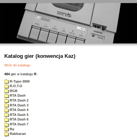
Katalog gier (konwencja Kaz)
Wróc do katalogu
484
gier w katalogu
R
:
R-Type-3000
R.O.T.O
RGB
RTA Dash
RTA Dash 2
RTA Dash 3
RTA Dash 4
RTA Dash 5
RTA Dash 6
RTA Dash 7
Ra
Rabbacan