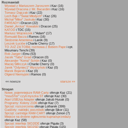
Rozmawiali
Wywiad z Mariuszem Jaroszem
i Kaz (16)
Wywiad Dracona z Mr. Bacardim
i Kaz (16)
Tomasz Dajczak
i Kaz (22)
Lech Bąk i "Świat Młodych"
i Kaz (26)
Michał "Mike" Jaskuła
i Kaz (30)
F#READY
i Dracon (22)
Daniel „Arctus” Kowalski
i Dracon (25)
KATOD
i TDC (15)
Mariusz Wojcieszek
i "Adam" (17)
Romuald Bacza
i Ramos (16)
Śledzenie Amentesa
i Larek (9)
Leszek Łuciów
i Charlie Cherry (17)
TO JUŻ ZA TOBĄ: rozmowa z Bobem Pape
i cpt.
Misumaru Tenchi (39)
Rob Jaeger
i Emu (53)
Jacek "Tabu" Grad
i Dracon (0)
Alexander "Koma" Schön
i Kaz (0)
Maciej Ślifirczyk
i Charlie Cherry (0)
Jarek "Odyniec1" Wyszyński
i Kaz (0)
Marek Bojarski
i Kaz (0)
Olgierd Niemyjski
i Ramos (0)
«« nowsze
starsze »»
Stragan
Nowe, pojemniejsze RAM-Carty
oferuje Kaz (21)
"mouSTer" czyli myszka ST
oferuje Kaz (30)
Atari USBJoy Adapter
oferuje Jakub Husak (0)
Programy: Kolony 2106
oferuje Kaz (7)
Sprzęt: rozszerzenia
oferuje Lotharek (399)
Gadżety: naklejki, pocztówki
oferuje Sikor (11)
Sprzęt: cartridge RAM-CART
oferuje Zenon (7)
Miejsce na drobne ogłoszenia kupna/sprzedaży
oferuje Kaz (58)
Sprzęt: interfejs SIO2IDE
oferuje Piguła (3)
Sprzęt: interfejs SIO2SD
oferuje Piguła (115)