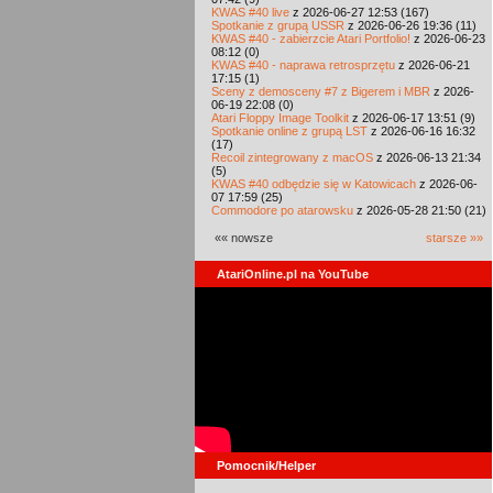
KWAS #40 live
z 2026-06-27 12:53 (167)
Spotkanie z grupą USSR
z 2026-06-26 19:36 (11)
KWAS #40 - zabierzcie Atari Portfolio!
z 2026-06-23
08:12 (0)
KWAS #40 - naprawa retrosprzętu
z 2026-06-21
17:15 (1)
Sceny z demosceny #7 z Bigerem i MBR
z 2026-
06-19 22:08 (0)
Atari Floppy Image Toolkit
z 2026-06-17 13:51 (9)
Spotkanie online z grupą LST
z 2026-06-16 16:32
(17)
Recoil zintegrowany z macOS
z 2026-06-13 21:34
(5)
KWAS #40 odbędzie się w Katowicach
z 2026-06-
07 17:59 (25)
Commodore po atarowsku
z 2026-05-28 21:50 (21)
«« nowsze
starsze »»
AtariOnline.pl na YouTube
Pomocnik/Helper