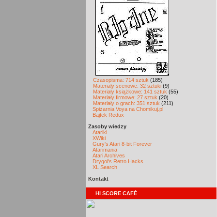
Czasopisma: 714 sztuk
(185)
Materiały scenowe: 32 sztuki
(9)
Materiały książkowe: 141 sztuk
(55)
Materiały firmowe: 27 sztuk
(20)
Materiały o grach: 351 sztuk
(211)
Spiżarnia Voya na Chomikuj.pl
Bajtek Redux
Zasoby wiedzy
Atariki
XWiki
Gury's Atari 8-bit Forever
Atarimania
Atari Archives
Drygol's Retro Hacks
XL Search
Kontakt
HI SCORE CAFÉ