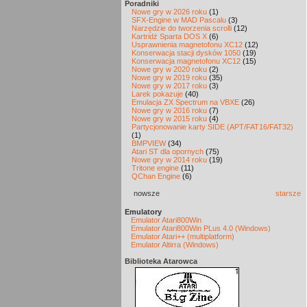
Poradniki
Nowe gry w 2026 roku
(1)
SFX-Engine w MAD Pascalu
(3)
Narzędzie do tworzenia scrolli
(12)
Kartridż Sparta DOS X
(6)
Usprawnienia magnetofonu XC12
(12)
Konserwacja stacji dysków 1050
(19)
Konserwacja magnetofonu XC12
(15)
Nowe gry w 2020 roku
(2)
Nowe gry w 2019 roku
(35)
Nowe gry w 2017 roku
(3)
Larek pokazuje
(40)
Emulacja ZX Spectrum na VBXE
(26)
Nowe gry w 2016 roku
(7)
Nowe gry w 2015 roku
(4)
Partycjonowanie karty SIDE (APT/FAT16/FAT32)
(1)
BMPVIEW
(34)
Atari ST dla opornych
(75)
Nowe gry w 2014 roku
(19)
Tritone engine
(11)
QChan Engine
(6)
nowsze
starsze
Emulatory
Emulator Atari800Win
Emulator Atari800Win PLus 4.0 (Windows)
Emulator Atari++ (multiplatform)
Emulator Altirra (Windows)
Biblioteka Atarowca