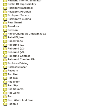
Realistic Internet Simulator
Realm Of Impossibility
Realsport Basketball
Realsport Football
Realsport Soccer
Realsports Curling
Rear Guard
Reardoor
Reaxion
Rebel Charge At Chickamauga
Rebel Fighter
Rebel Probe
Rebound (v1)
Rebound (v2)
Rebound (v3)
Rebound Contest
Rebound Creation Kit
Reckless Driving
Reckless Racer
Recount
Red Hot
Red Max
Red Moon
Red Sky
Red Squares
Red Zone
Red!
Red, White And Blue
Redblue