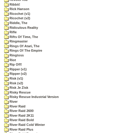
Ribbit!
Rick Hanson
Ricochet (v1)
Ricochet (v2)
Riddle, The
Ridiculous Reality
Rifle
Rifts Of Time, The
Ringmaster
Rings Of Atari, The
Rings Of The Empire
Ringtoss
Riot
Rip Off!
Ripper (v1)
Ripper (v2)
Risk (v1)
Risk (v2)
Risk Je Zisk
Risky Rescue
Risky Rescue Industrial Version
River
River Raid
River Raid 2600
River Raid 2K11
River Raid Bold
River Raid Cold Winter
River Raid Plus