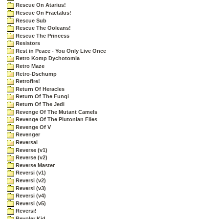
Rescue On Atarius!
Rescue On Fractalus!
Rescue Sub
Rescue The Ooleans!
Rescue The Princess
Resistors
Rest in Peace - You Only Live Once
Retro Komp Dychotomia
Retro Maze
Retro-Dschump
Retrofire!
Return Of Heracles
Return Of The Fungi
Return Of The Jedi
Revenge Of The Mutant Camels
Revenge Of The Plutonian Flies
Revenge Of V
Revenger
Reversal
Reverse (v1)
Reverse (v2)
Reverse Master
Reversi (v1)
Reversi (v2)
Reversi (v3)
Reversi (v4)
Reversi (v5)
Reversi!
Revoler Kid