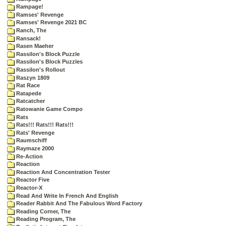
Rampage!
Ramses' Revenge
Ramses' Revenge 2021 BC
Ranch, The
Ransack!
Rasen Maeher
Rassilon's Block Puzzle
Rassilon's Block Puzzles
Rassilon's Rollout
Raszyn 1809
Rat Race
Ratapede
Ratcatcher
Ratowanie Game Compo
Rats
Rats!!! Rats!!! Rats!!!
Rats' Revenge
Raumschiff
Raymaze 2000
Re-Action
Reaction
Reaction And Concentration Tester
Reactor Five
Reactor-X
Read And Write In French And English
Reader Rabbit And The Fabulous Word Factory
Reading Corner, The
Reading Program, The