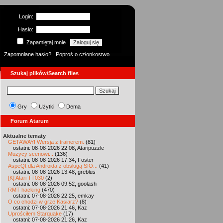
Login:
Hasło:
Zapamiętaj mnie
Zapomniane hasło?
Poproś o członkostwo
Szukaj plików/Search files
Gry
Użytki
Dema
Forum Atarum
Aktualne tematy
GETAWAY! Wersja z trainerem.
(81)
ostatni: 08-08-2026 22:08, Ataripuzzle
Muzycy scenowi...
(136)
ostatni: 08-08-2026 17:34, Foster
AspeQt dla Androida z obsługą SIO...
(41)
ostatni: 08-08-2026 13:48, greblus
[K] Atari TT030
(2)
ostatni: 08-08-2026 09:52, goolash
RMT hacking
(470)
ostatni: 07-08-2026 22:25, emkay
O co chodzi w grze Kasiarz?
(8)
ostatni: 07-08-2026 21:46, Kaz
Uprościłem Starquake
(17)
ostatni: 07-08-2026 21:26, Kaz