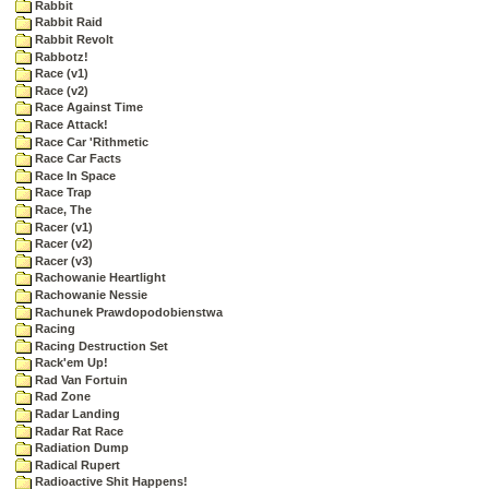
Rabbit
Rabbit Raid
Rabbit Revolt
Rabbotz!
Race (v1)
Race (v2)
Race Against Time
Race Attack!
Race Car 'Rithmetic
Race Car Facts
Race In Space
Race Trap
Race, The
Racer (v1)
Racer (v2)
Racer (v3)
Rachowanie Heartlight
Rachowanie Nessie
Rachunek Prawdopodobienstwa
Racing
Racing Destruction Set
Rack'em Up!
Rad Van Fortuin
Rad Zone
Radar Landing
Radar Rat Race
Radiation Dump
Radical Rupert
Radioactive Shit Happens!