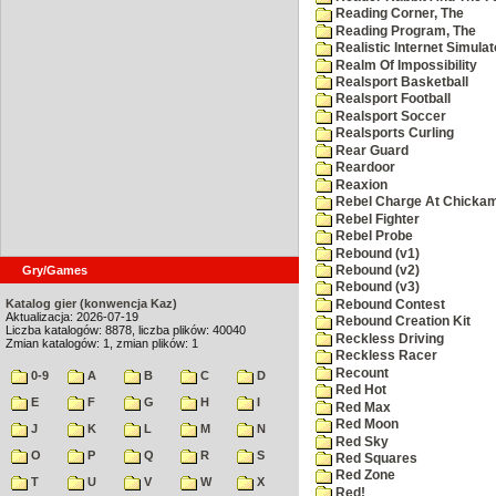
Reading Corner, The
Reading Program, The
Realistic Internet Simulat
Realm Of Impossibility
Realsport Basketball
Realsport Football
Realsport Soccer
Realsports Curling
Rear Guard
Reardoor
Reaxion
Rebel Charge At Chicka
Rebel Fighter
Rebel Probe
Rebound (v1)
Rebound (v2)
Gry/Games
Rebound (v3)
Katalog gier (konwencja Kaz)
Rebound Contest
Aktualizacja: 2026-07-19
Rebound Creation Kit
Liczba katalogów: 8878, liczba plików: 40040
Reckless Driving
Zmian katalogów: 1, zmian plików: 1
Reckless Racer
Recount
0-9
A
B
C
D
Red Hot
E
F
G
H
I
Red Max
Red Moon
J
K
L
M
N
Red Sky
O
P
Q
R
S
Red Squares
Red Zone
T
U
V
W
X
Red!