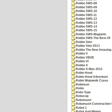
Robbo SWS-08
Robbo SWS-09
Robbo SWS-10
Robbo SWS-11
Robbo SWS-12
Robbo SWS-13
Robbo SWS-14
Robbo SWS-15
Robbo SWS-Magnetic
Robbo SWS-The Best Of
Robbo Simi
Robbo Simi 2013
Robbo The New Amazing A
Robbo V
Robbo VBXE
Robbo VI
Robbo X
Robbo X-Mas 2012
Robin Hood
Robin Hood Adventure
Robin Wojownik Czasu
Robinson
Robix
Robo Type
Robocop
Robomash
Robomash Construction 
Robot 1
Robot And Minion