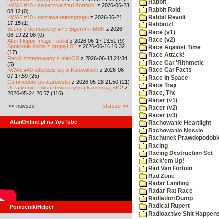
Rabbit
KWAS #40 - zabierzcie Atari Portfolio!
z 2026-06-23
Rabbit Raid
08:12 (0)
KWAS #40 - naprawa retrosprzętu
z 2026-06-21
Rabbit Revolt
17:15 (1)
Rabbotz!
Sceny z demosceny #7 z Bigerem i MBR
z 2026-
Race (v1)
06-19 22:08 (0)
Race (v2)
Atari Floppy Image Toolkit
z 2026-06-17 13:51 (9)
Spotkanie online z grupą LST
z 2026-06-16 16:32
Race Against Time
(17)
Race Attack!
Recoil zintegrowany z macOS
z 2026-06-13 21:34
Race Car 'Rithmetic
(5)
KWAS #40 odbędzie się w Katowicach
z 2026-06-
Race Car Facts
07 17:59 (25)
Race In Space
Commodore po atarowsku
z 2026-05-28 21:50 (21)
Race Trap
Urządzenie z rekordowo szybką transmisją SIO!
z
Race, The
2026-05-24 20:57 (116)
Racer (v1)
«« nowsze
starsze »»
Racer (v2)
Racer (v3)
AtariOnline.pl na YouTube
Rachowanie Heartlight
Rachowanie Nessie
Rachunek Prawdopodobi
Racing
Racing Destruction Set
Rack'em Up!
Rad Van Fortuin
Rad Zone
Radar Landing
Radar Rat Race
Radiation Dump
Radical Rupert
Pomocnik/Helper
Radioactive Shit Happens