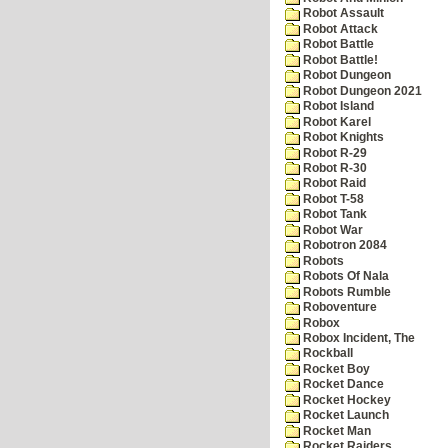
Robot Assault
Robot Attack
Robot Battle
Robot Battle!
Robot Dungeon
Robot Dungeon 2021
Robot Island
Robot Karel
Robot Knights
Robot R-29
Robot R-30
Robot Raid
Robot T-58
Robot Tank
Robot War
Robotron 2084
Robots
Robots Of Nala
Robots Rumble
Roboventure
Robox
Robox Incident, The
Rockball
Rocket Boy
Rocket Dance
Rocket Hockey
Rocket Launch
Rocket Man
Rocket Raiders