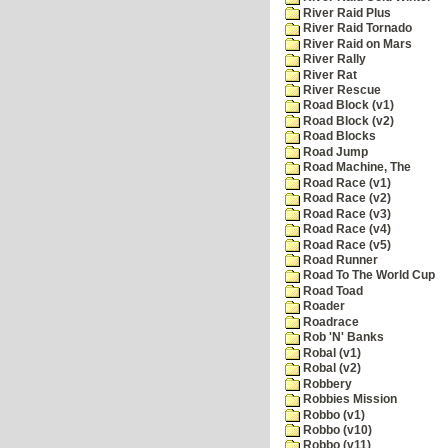
River Raid Plus
River Raid Tornado
River Raid on Mars
River Rally
River Rat
River Rescue
Road Block (v1)
Road Block (v2)
Road Blocks
Road Jump
Road Machine, The
Road Race (v1)
Road Race (v2)
Road Race (v3)
Road Race (v4)
Road Race (v5)
Road Runner
Road To The World Cup
Road Toad
Roader
Roadrace
Rob 'N' Banks
Robal (v1)
Robal (v2)
Robbery
Robbies Mission
Robbo (v1)
Robbo (v10)
Robbo (v11)