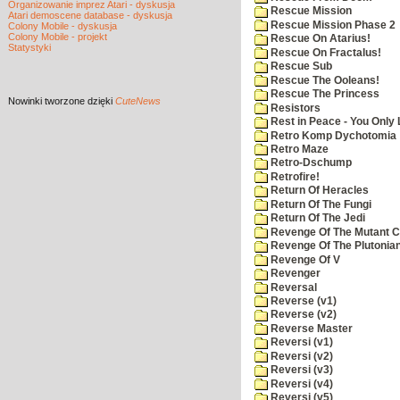
Organizowanie imprez Atari - dyskusja
Rescue Mission
Atari demoscene database - dyskusja
Rescue Mission Phase 2
Colony Mobile - dyskusja
Colony Mobile - projekt
Rescue On Atarius!
Statystyki
Rescue On Fractalus!
Rescue Sub
Rescue The Ooleans!
Rescue The Princess
Nowinki
tworzone dzięki
CuteNews
Resistors
Rest in Peace - You Only
Retro Komp Dychotomia
Retro Maze
Retro-Dschump
Retrofire!
Return Of Heracles
Return Of The Fungi
Return Of The Jedi
Revenge Of The Mutant 
Revenge Of The Plutonian
Revenge Of V
Revenger
Reversal
Reverse (v1)
Reverse (v2)
Reverse Master
Reversi (v1)
Reversi (v2)
Reversi (v3)
Reversi (v4)
Reversi (v5)