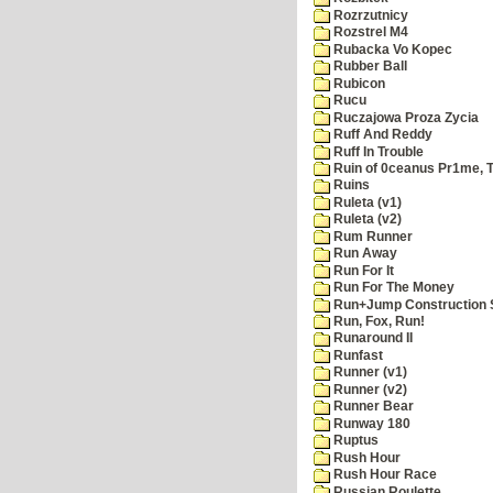
Rozrzutnicy
Rozstrel M4
Rubacka Vo Kopec
Rubber Ball
Rubicon
Rucu
Ruczajowa Proza Zycia
Ruff And Reddy
Ruff In Trouble
Ruin of 0ceanus Pr1me, 
Ruins
Ruleta (v1)
Ruleta (v2)
Rum Runner
Run Away
Run For It
Run For The Money
Run+Jump Construction S
Run, Fox, Run!
Runaround II
Runfast
Runner (v1)
Runner (v2)
Runner Bear
Runway 180
Ruptus
Rush Hour
Rush Hour Race
Russian Roulette