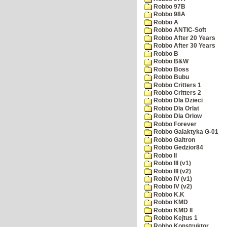
Robbo 97B
Robbo 98A
Robbo A
Robbo ANTIC-Soft
Robbo After 20 Years
Robbo After 30 Years
Robbo B
Robbo B&W
Robbo Boss
Robbo Bubu
Robbo Critters 1
Robbo Critters 2
Robbo Dla Dzieci
Robbo Dla Orlat
Robbo Dla Orlow
Robbo Forever
Robbo Galaktyka G-01
Robbo Galtron
Robbo Gedzior84
Robbo II
Robbo III (v1)
Robbo III (v2)
Robbo IV (v1)
Robbo IV (v2)
Robbo K.K
Robbo KMD
Robbo KMD II
Robbo Kejtus 1
Robbo Konstruktor