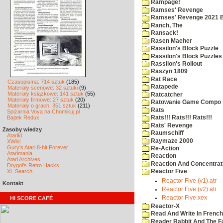
Rampage!
Ramses' Revenge
Ramses' Revenge 2021 
Ranch, The
Ransack!
Rasen Maeher
Rassilon's Block Puzzle
Rassilon's Block Puzzles
Rassilon's Rollout
Raszyn 1809
Rat Race
Czasopisma: 714 sztuk
(185)
Ratapede
Materiały scenowe: 32 sztuki
(9)
Materiały książkowe: 141 sztuk
(55)
Ratcatcher
Materiały firmowe: 27 sztuk
(20)
Ratowanie Game Compo
Materiały o grach: 351 sztuk
(211)
Rats
Spiżarnia Voya na Chomikuj.pl
Bajtek Redux
Rats!!! Rats!!! Rats!!!
Rats' Revenge
Zasoby wiedzy
Raumschiff
Atariki
Raymaze 2000
XWiki
Gury's Atari 8-bit Forever
Re-Action
Atarimania
Reaction
Atari Archives
Reaction And Concentrati
Drygol's Retro Hacks
XL Search
Reactor Five
Reactor Five (v1).atr
Kontakt
Reactor Five (v2).atr
Reactor Five.xex
HI SCORE CAFÉ
Reactor-X
Read And Write In French
Reader Rabbit And The F