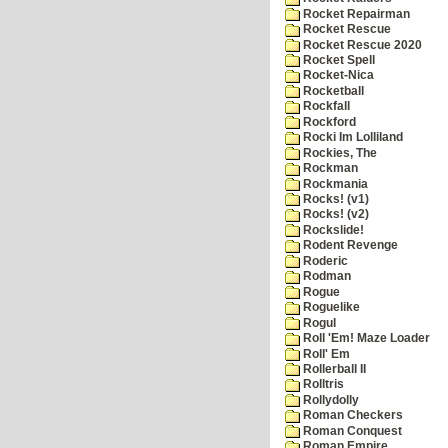
Rocket Repairman
Rocket Rescue
Rocket Rescue 2020
Rocket Spell
Rocket-Nica
Rocketball
Rockfall
Rockford
Rocki Im Lolliland
Rockies, The
Rockman
Rockmania
Rocks! (v1)
Rocks! (v2)
Rockslide!
Rodent Revenge
Roderic
Rodman
Rogue
Roguelike
Rogul
Roll 'Em! Maze Loader
Roll' Em
Rollerball II
Rolltris
Rollydolly
Roman Checkers
Roman Conquest
Roman Empire