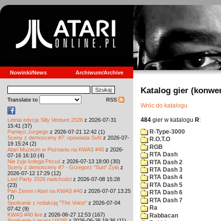
Nowinki/News
Archiwum/Archive
Katalog gier (konwe
Translate to
RSS
Wróc do katalogu
484
gier w katalogu
R
:
Letnia edycja Silly Venture 2026
z 2026-07-31
15:41 (37)
R-Type-3000
Pamięci Jurgiego
z 2026-07-21 12:42 (1)
Sceny z demosceny #7: opowiada SuN
z 2026-07-
R.O.T.O
19 15:24 (2)
RGB
Atari Muzeum w Poznaniu na KWAS #40
z 2026-
RTA Dash
07-16 16:10 (4)
Nie żyje kolega Pecuś
z 2026-07-13 18:00 (30)
RTA Dash 2
Sceny z demosceny #7 - Grzegorz "Sun" Żyła
z
RTA Dash 3
2026-07-12 17:29 (12)
RTA Dash 4
Lost Party 2026 nadchodzi
z 2026-07-08 15:28
RTA Dash 5
(23)
Pan Zenon i Atari na KWAS #40
z 2026-07-07 13:25
RTA Dash 6
(7)
RTA Dash 7
Spotkanie z redakcją "The Voice"
z 2026-07-04
Ra
07:42 (9)
KWAS #40 live
z 2026-06-27 12:53 (167)
Rabbacan
Spotkanie z grupą USSR
z 2026-06-26 19:36 (11)