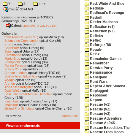
Y
Z
inne
Red, White And Blue
Redblue
Całość 3074 MB
Redhead's Revenge
Katalog gier (konwencja TOSEC)
Redpill
Aktualizacja: 2021-07-11
Reefer Madness
Całość
,
md5
sha
(
7-Zip
,
TUGZip
)
Reflection (v1)
Reflection (v2)
Opisy gier
Refleks
"Old Towers" (Atari ST)
opisał Misza (19)
Reflex
Submarine Commander
opisał Kaz (36)
Frogs
opisał Xeen (0)
Reforger '88
Choplifter!
opisał Urborg (0)
Reguly
Joust
opisał Urborg (17)
Relax
Commando
opisał Urborg (35)
Mario Bros
opisał Urborg (13)
Remainder Games
Xenophobe
opisał Urborg (36)
Remember
Robbo Forever
opisał tbxx (16)
Remiza Party
Kolony 2106
opisał tbxx (3)
Renaissance
Archon II: Adept
opisał Urborg/TDC (9)
Spitfire Ace/Hellcat Ace
opisał Farscape (9)
Renegade
Wyspa
opisał Kaz (9)
Rent Wars
Archon
opisał Urborg/TDC (16)
Repeat After Simona
The Last Starfighter
opisał TDC (30)
Dwie Wieże
opisał Muffy (19)
Replugged
Basil The Great Mouse Detective
opisał Charlie
Repossed
Cherry (125)
Repton
Inny Świat
opisał Charlie Cherry (17)
Rescue (v1)
Inspektor
opisał Charlie Cherry (19)
Grand Prix Simulator
opisał Charlie Cherry (16)
Rescue (v2)
Rescue (v3)
«« nowsze
starsze »»
Rescue Adventure
Rescue At 94K
Wewnętrzne/Internals
Rescue Expedition, The
Rescue From Doom