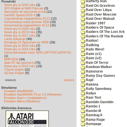
Rafferty Run
Poradniki
Nowe gry w 2026 roku
(1)
Raid On Gravitron
SFX-Engine w MAD Pascalu
(3)
Raid Over Libya
Narzędzie do tworzenia scrolli
(12)
Raid Over Moscow
Kartridż Sparta DOS X
(6)
Usprawnienia magnetofonu XC12
(12)
Raid Over Walsall
Konserwacja stacji dysków 1050
(19)
Raider 1997
Konserwacja magnetofonu XC12
(15)
Raiders Of Space
Nowe gry w 2020 roku
(2)
Raiders Of The Lost Ark
Nowe gry w 2019 roku
(35)
Nowe gry w 2017 roku
(3)
Raiders Of The Reebok
Larek pokazuje
(40)
Raidus!
Emulacja ZX Spectrum na VBXE
(26)
Railking
Nowe gry w 2016 roku
(7)
Nowe gry w 2015 roku
(4)
Rails West!
Partycjonowanie karty SIDE (APT/FAT16/FAT32)
Raim (v1)
(1)
Raim (v2)
BMPVIEW
(34)
Rain Of Terror
Atari ST dla opornych
(75)
Nowe gry w 2014 roku
(19)
Rainbow Walker
Tritone engine
(11)
Rainstorm
QChan Engine
(6)
Rainy Day Games
nowsze
starsze
Rajd
Rakieta
Emulatory
Rally Speedway
Emulator Atari800Win
Rallye
Emulator Atari800Win PLus 4.0 (Windows)
Ram Test
Emulator Atari++ (multiplatform)
Emulator Altirra (Windows)
Ramblin Gamblin
Rambo 1
Biblioteka Atarowca
Rambo III
Rambug II
Ramp Rage
Rampage