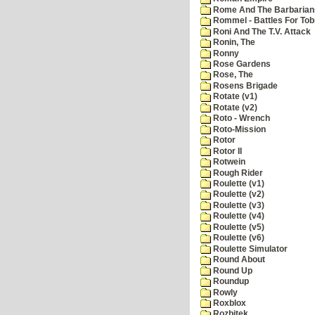
Rome And The Barbarian
Rommel - Battles For Tob
Roni And The T.V. Attack
Ronin, The
Ronny
Rose Gardens
Rose, The
Rosens Brigade
Rotate (v1)
Rotate (v2)
Roto - Wrench
Roto-Mission
Rotor
Rotor II
Rotwein
Rough Rider
Roulette (v1)
Roulette (v2)
Roulette (v3)
Roulette (v4)
Roulette (v5)
Roulette (v6)
Roulette Simulator
Round About
Round Up
Roundup
Rowly
Roxblox
Rozbitek