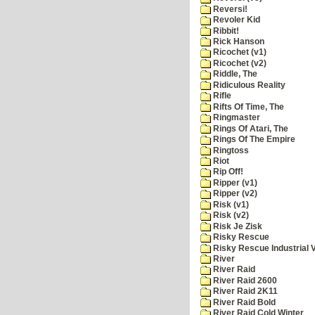
Reversi!
Revoler Kid
Ribbit!
Rick Hanson
Ricochet (v1)
Ricochet (v2)
Riddle, The
Ridiculous Reality
Rifle
Rifts Of Time, The
Ringmaster
Rings Of Atari, The
Rings Of The Empire
Ringtoss
Riot
Rip Off!
Ripper (v1)
Ripper (v2)
Risk (v1)
Risk (v2)
Risk Je Zisk
Risky Rescue
Risky Rescue Industrial 
River
River Raid
River Raid 2600
River Raid 2K11
River Raid Bold
River Raid Cold Winter