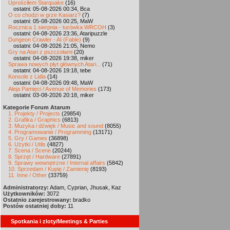
Uprościłem Starquake
(16)
ostatni: 05-08-2026 00:34, Bca
O co chodzi w grze Kasiarz?
(7)
ostatni: 05-08-2026 00:25, MaW
Rocznica 1 sierpnia - turówka WRCOH
(3)
ostatni: 04-08-2026 23:36, Ataripuzzle
Dungeon Crawler - AI (Fable)
(9)
ostatni: 04-08-2026 21:05, Nemo
Gry na Atari z pszczołami
(20)
ostatni: 04-08-2026 19:38, miker
Sprawa nowych płyt głównych Atari...
(71)
ostatni: 04-08-2026 19:18, tebe
Konsole z Lidla
(14)
ostatni: 04-08-2026 09:48, MaW
Aleja Pamięci / Avenue of Memories
(173)
ostatni: 03-08-2026 20:18, miker
Kategorie Forum Atarum
1. Projekty / Projects
(29854)
2. Grafika / Graphics
(6813)
3. Muzyka i dźwięk / Music and sound
(8055)
4. Programowanie / Programming
(13171)
5. Gry / Games
(36898)
6. Użytki / Utils
(4827)
7. Scena / Scene
(20244)
8. Sprzęt / Hardware
(27891)
9. Sprawy wewnętrzne / Internal affairs
(5842)
10. Sprzedam / Kupię / Zamienię
(8193)
11. Inne / Other
(33759)
Administratorzy:
Adam, Cyprian, Jhusak, Kaz
Użytkowników:
3072
Ostatnio zarejestrowany:
bradko
Postów ostatniej doby:
11
Spotkania i zloty/Meetings & Parties