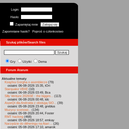
Login:
Hasło:
Zapamiętaj mnie
Zapomniane hasło?
Poproś o członkostwo
Szukaj plików/Search files
Gry
Użytki
Dema
Forum Atarum
Aktualne tematy
Książka Gorgha o asemblerze
(79)
ostatni: 06-08-2026 15:35, tOri
Starquake VBXE
(10)
ostatni: 06-08-2026 03:49, Bca
Silly Venture 2026SE - the bigges...
(113)
ostatni: 06-08-2026 00:48, tdc
AspeQt dla Androida z obsługą SIO...
(39)
ostatni: 05-08-2026 23:48, greblus
Muzycy scenowi...
(134)
ostatni: 05-08-2026 20:44, Foster
RMT hacking
(468)
ostatni: 05-08-2026 18:57, emkay
Narzędzie do ditheringu na Atari ...
(26)
ostatni: 05-08-2026 17:10, amarok