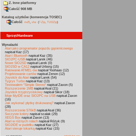
Z. Inne platformy
Całość 908 MB
Katalog użytków (konwencja TOSEC)
Całość
,
md5
sha
(
7-Zip
,
TUGZip
)
Sprzęt/Hardware
Wynalazki
Atari jako programator pojazdu gąsienicowego
napisał Kaz (17)
Atari i Bluetooth
napisał Kaz (35)
SIO2PC-USB
napisał Larek (46)
Nowe SIO2SD
napisał Larek (0)
SIO2SD w CA12
napisał Urborg (15)
Ratowanie ATMEL-ów
napisał Yoohaas (12)
Projektowanie cartów
napisał Zenon (12)
Joystick do Atari
napisał Larek (54)
Tygrys Turbo
napisał Kaz (13)
Testowałem "Simple Stereo"
napisał Zaxon (5)
Rozszerzenie 1MB
napisał Asal (21)
Joystick trzyprzyciskowy
napisał Sikor (18)
Moje MyIDE oraz SIO2PC na USB
napisał Zaxon
(16)
Jak wykonać płytkę drukowaną?
napisał Zaxon
(28)
Rozszerzenie 576kB
napisał Asal (36)
Soczyste kolory
napisał scalak (29)
XEGS Box
napisał Zaxon (13)
Atari w różnych rolach
napisał Różyk (9)
SIO2IDE w pudełku
napisał Kaz (27)
Atari steruje tokarką
napisał Kaz (15)