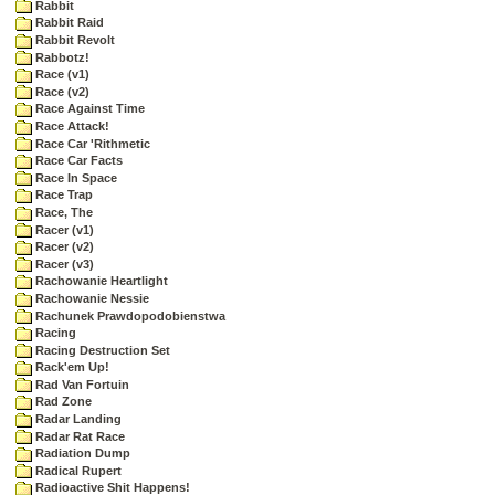
Rabbit
Rabbit Raid
Rabbit Revolt
Rabbotz!
Race (v1)
Race (v2)
Race Against Time
Race Attack!
Race Car 'Rithmetic
Race Car Facts
Race In Space
Race Trap
Race, The
Racer (v1)
Racer (v2)
Racer (v3)
Rachowanie Heartlight
Rachowanie Nessie
Rachunek Prawdopodobienstwa
Racing
Racing Destruction Set
Rack'em Up!
Rad Van Fortuin
Rad Zone
Radar Landing
Radar Rat Race
Radiation Dump
Radical Rupert
Radioactive Shit Happens!