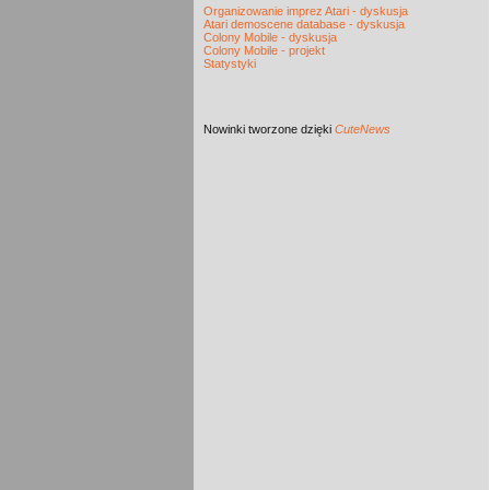
Organizowanie imprez Atari - dyskusja
Atari demoscene database - dyskusja
Colony Mobile - dyskusja
Colony Mobile - projekt
Statystyki
Nowinki
tworzone dzięki
CuteNews