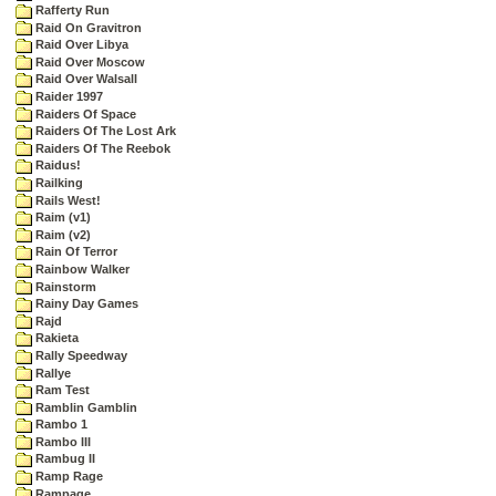
Rafferty Run
Raid On Gravitron
Raid Over Libya
Raid Over Moscow
Raid Over Walsall
Raider 1997
Raiders Of Space
Raiders Of The Lost Ark
Raiders Of The Reebok
Raidus!
Railking
Rails West!
Raim (v1)
Raim (v2)
Rain Of Terror
Rainbow Walker
Rainstorm
Rainy Day Games
Rajd
Rakieta
Rally Speedway
Rallye
Ram Test
Ramblin Gamblin
Rambo 1
Rambo III
Rambug II
Ramp Rage
Rampage