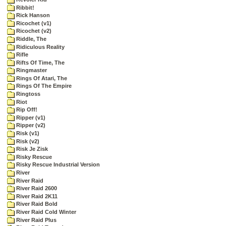
Ribbit!
Rick Hanson
Ricochet (v1)
Ricochet (v2)
Riddle, The
Ridiculous Reality
Rifle
Rifts Of Time, The
Ringmaster
Rings Of Atari, The
Rings Of The Empire
Ringtoss
Riot
Rip Off!
Ripper (v1)
Ripper (v2)
Risk (v1)
Risk (v2)
Risk Je Zisk
Risky Rescue
Risky Rescue Industrial Version
River
River Raid
River Raid 2600
River Raid 2K11
River Raid Bold
River Raid Cold Winter
River Raid Plus