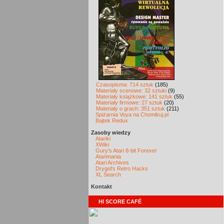
Czasopisma: 714 sztuk
(185)
Materiały scenowe: 32 sztuki
(9)
Materiały książkowe: 141 sztuk
(55)
Materiały firmowe: 27 sztuk
(20)
Materiały o grach: 351 sztuk
(211)
Spiżarnia Voya na Chomikuj.pl
Bajtek Redux
Zasoby wiedzy
Atariki
XWiki
Gury's Atari 8-bit Forever
Atarimania
Atari Archives
Drygol's Retro Hacks
XL Search
Kontakt
HI SCORE CAFÉ