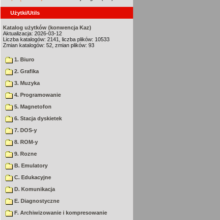
Użytki/Utils
Katalog użytków (konwencja Kaz)
Aktualizacja: 2026-03-12
Liczba katalogów: 2141, liczba plików: 10533
Zmian katalogów: 52, zmian plików: 93
1. Biuro
2. Grafika
3. Muzyka
4. Programowanie
5. Magnetofon
6. Stacja dyskietek
7. DOS-y
8. ROM-y
9. Rozne
B. Emulatory
C. Edukacyjne
D. Komunikacja
E. Diagnostyczne
F. Archiwizowanie i kompresowanie