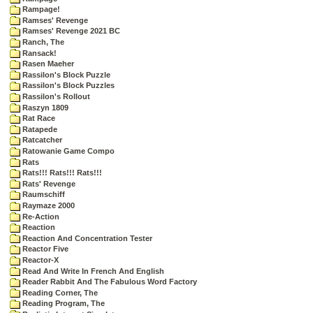
Rampage!
Ramses' Revenge
Ramses' Revenge 2021 BC
Ranch, The
Ransack!
Rasen Maeher
Rassilon's Block Puzzle
Rassilon's Block Puzzles
Rassilon's Rollout
Raszyn 1809
Rat Race
Ratapede
Ratcatcher
Ratowanie Game Compo
Rats
Rats!!! Rats!!! Rats!!!
Rats' Revenge
Raumschiff
Raymaze 2000
Re-Action
Reaction
Reaction And Concentration Tester
Reactor Five
Reactor-X
Read And Write In French And English
Reader Rabbit And The Fabulous Word Factory
Reading Corner, The
Reading Program, The