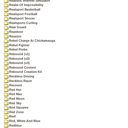
Realistic Internet Simulator
Realm Of Impossibility
Realsport Basketball
Realsport Football
Realsport Soccer
Realsports Curling
Rear Guard
Reardoor
Reaxion
Rebel Charge At Chickamauga
Rebel Fighter
Rebel Probe
Rebound (v1)
Rebound (v2)
Rebound (v3)
Rebound Contest
Rebound Creation Kit
Reckless Driving
Reckless Racer
Recount
Red Hot
Red Max
Red Moon
Red Sky
Red Squares
Red Zone
Red!
Red, White And Blue
Redblue