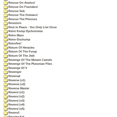
Rescue On Atarius!
Rescue On Fractalus!
Rescue Sub
Rescue The Ooleans!
Rescue The Princess
Resistors
Rest in Peace - You Only Live Once
Retro Komp Dychotomia
Retro Maze
Retro-Dschump
Retrofire!
Return Of Heracles
Return Of The Fungi
Return Of The Jedi
Revenge Of The Mutant Camels
Revenge Of The Plutonian Flies
Revenge Of V
Revenger
Reversal
Reverse (v1)
Reverse (v2)
Reverse Master
Reversi (v1)
Reversi (v2)
Reversi (v3)
Reversi (v4)
Reversi (v5)
Reversi!
Revoler Kid