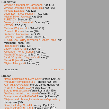
Rozmawiali
Wywiad z Mariuszem Jaroszem
i Kaz (16)
Wywiad Dracona z Mr. Bacardim
i Kaz (16)
Tomasz Dajczak
i Kaz (22)
Lech Bąk i "Świat Młodych"
i Kaz (26)
Michał "Mike" Jaskuła
i Kaz (30)
F#READY
i Dracon (22)
Daniel „Arctus” Kowalski
i Dracon (25)
KATOD
i TDC (15)
Mariusz Wojcieszek
i "Adam" (17)
Romuald Bacza
i Ramos (16)
Śledzenie Amentesa
i Larek (9)
Leszek Łuciów
i Charlie Cherry (17)
TO JUŻ ZA TOBĄ: rozmowa z Bobem Pape
i cpt.
Misumaru Tenchi (39)
Rob Jaeger
i Emu (53)
Jacek "Tabu" Grad
i Dracon (0)
Alexander "Koma" Schön
i Kaz (0)
Maciej Ślifirczyk
i Charlie Cherry (0)
Jarek "Odyniec1" Wyszyński
i Kaz (0)
Marek Bojarski
i Kaz (0)
Olgierd Niemyjski
i Ramos (0)
«« nowsze
starsze »»
Stragan
Nowe, pojemniejsze RAM-Carty
oferuje Kaz (21)
"mouSTer" czyli myszka ST
oferuje Kaz (30)
Atari USBJoy Adapter
oferuje Jakub Husak (0)
Programy: Kolony 2106
oferuje Kaz (7)
Sprzęt: rozszerzenia
oferuje Lotharek (399)
Gadżety: naklejki, pocztówki
oferuje Sikor (11)
Sprzęt: cartridge RAM-CART
oferuje Zenon (7)
Miejsce na drobne ogłoszenia kupna/sprzedaży
oferuje Kaz (58)
Sprzęt: interfejs SIO2IDE
oferuje Piguła (3)
Sprzęt: interfejs SIO2SD
oferuje Piguła (115)