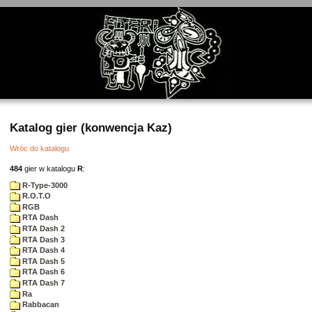
Katalog gier (konwencja Kaz)
Wróc do katalogu
484
gier w katalogu
R
:
R-Type-3000
R.O.T.O
RGB
RTA Dash
RTA Dash 2
RTA Dash 3
RTA Dash 4
RTA Dash 5
RTA Dash 6
RTA Dash 7
Ra
Rabbacan