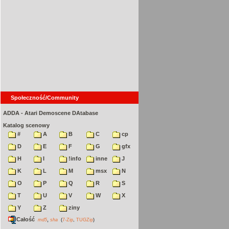
Społeczność/Community
ADDA - Atari Demoscene DAtabase
Katalog scenowy
#
A
B
C
cp
D
E
F
G
gfx
H
I
!info
inne
J
K
L
M
msx
N
O
P
Q
R
S
T
U
V
W
X
Y
Z
ziny
Całość
,
md5
sha
(
7-Zip
,
TUGZip
)