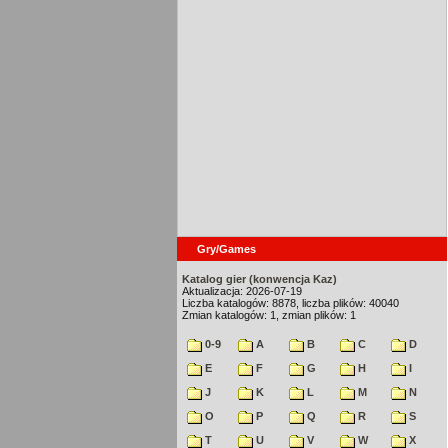
Gry/Games
Katalog gier (konwencja Kaz)
Aktualizacja: 2026-07-19
Liczba katalogów: 8878, liczba plików: 40040
Zmian katalogów: 1, zmian plików: 1
0-9
A
B
C
D
E
F
G
H
I
J
K
L
M
N
O
P
Q
R
S
T
U
V
W
X