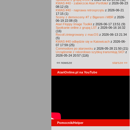
KWAS #40 - zabierzcie Atari Portfolio!
z 2026-06-23
08:12 (0)
KWAS #40 - naprawa retrosprzętu
z 2026-06-21
17:15 (1)
Sceny z demosceny #7 z Bigerem i MBR
z 2026-
06-19 22:08 (0)
Atari Floppy Image Toolkit
z 2026-06-17 13:51 (9)
Spotkanie online z grupą LST
z 2026-06-16 16:32
(16)
Recoil zintegrowany z macOS
z 2026-06-13 21:34
(5)
KWAS #40 odbędzie się w Katowicach
z 2026-06-
07 17:59 (25)
Commodore po atarowsku
z 2026-05-28 21:50 (21)
Urządzenie z rekordowo szybką transmisją SIO!
z
2026-05-24 20:57 (116)
«« nowsze
starsze »»
AtariOnline.pl na YouTube
Pomocnik/Helper