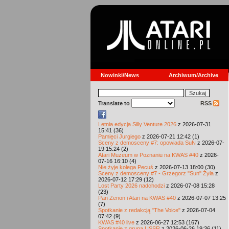
Nowinki/News
Archiwum/Archive
Translate to
RSS
Letnia edycja Silly Venture 2026
z 2026-07-31
15:41 (36)
Pamięci Jurgiego
z 2026-07-21 12:42 (1)
Sceny z demosceny #7: opowiada SuN
z 2026-07-
19 15:24 (2)
Atari Muzeum w Poznaniu na KWAS #40
z 2026-
07-16 16:10 (4)
Nie żyje kolega Pecuś
z 2026-07-13 18:00 (30)
Sceny z demosceny #7 - Grzegorz "Sun" Żyła
z
2026-07-12 17:29 (12)
Lost Party 2026 nadchodzi
z 2026-07-08 15:28
(23)
Pan Zenon i Atari na KWAS #40
z 2026-07-07 13:25
(7)
Spotkanie z redakcją "The Voice"
z 2026-07-04
07:42 (9)
KWAS #40 live
z 2026-06-27 12:53 (167)
Spotkanie z grupą USSR
z 2026-06-26 19:36 (11)