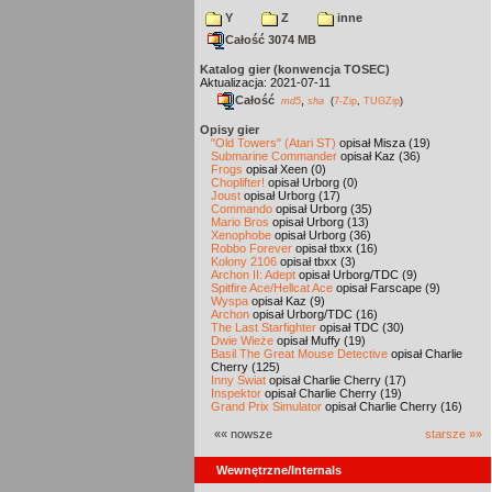
Y
Z
inne
Całość 3074 MB
Katalog gier (konwencja TOSEC)
Aktualizacja: 2021-07-11
Całość
,
md5
sha
(
7-Zip
,
TUGZip
)
Opisy gier
"Old Towers" (Atari ST)
opisał Misza (19)
Submarine Commander
opisał Kaz (36)
Frogs
opisał Xeen (0)
Choplifter!
opisał Urborg (0)
Joust
opisał Urborg (17)
Commando
opisał Urborg (35)
Mario Bros
opisał Urborg (13)
Xenophobe
opisał Urborg (36)
Robbo Forever
opisał tbxx (16)
Kolony 2106
opisał tbxx (3)
Archon II: Adept
opisał Urborg/TDC (9)
Spitfire Ace/Hellcat Ace
opisał Farscape (9)
Wyspa
opisał Kaz (9)
Archon
opisał Urborg/TDC (16)
The Last Starfighter
opisał TDC (30)
Dwie Wieże
opisał Muffy (19)
Basil The Great Mouse Detective
opisał Charlie
Cherry (125)
Inny Świat
opisał Charlie Cherry (17)
Inspektor
opisał Charlie Cherry (19)
Grand Prix Simulator
opisał Charlie Cherry (16)
«« nowsze
starsze »»
Wewnętrzne/Internals