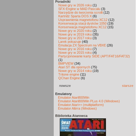
Poradniki
Nowe gry w 2026 roku
(1)
SFX-Engine w MAD Pascalu
(3)
Narzędzie do tworzenia scrolli
(12)
Kartridż Sparta DOS X
(6)
Usprawnienia magnetofonu XC12
(12)
Konserwacja stacji dysków 1050
(19)
Konserwacja magnetofonu XC12
(15)
Nowe gry w 2020 roku
(2)
Nowe gry w 2019 roku
(35)
Nowe gry w 2017 roku
(3)
Larek pokazuje
(40)
Emulacja ZX Spectrum na VBXE
(26)
Nowe gry w 2016 roku
(7)
Nowe gry w 2015 roku
(4)
Partycjonowanie karty SIDE (APT/FAT16/FAT32)
(1)
BMPVIEW
(34)
Atari ST dla opornych
(75)
Nowe gry w 2014 roku
(19)
Tritone engine
(11)
QChan Engine
(6)
nowsze
starsze
Emulatory
Emulator Atari800Win
Emulator Atari800Win PLus 4.0 (Windows)
Emulator Atari++ (multiplatform)
Emulator Altirra (Windows)
Biblioteka Atarowca