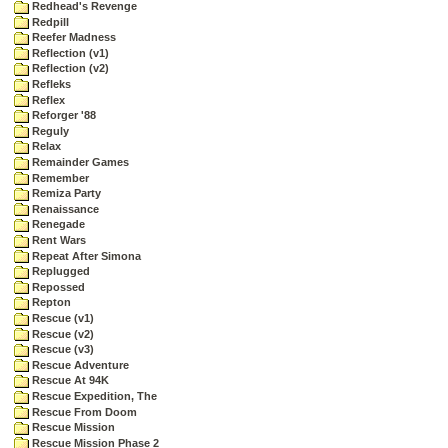
Redhead's Revenge
Redpill
Reefer Madness
Reflection (v1)
Reflection (v2)
Refleks
Reflex
Reforger '88
Reguly
Relax
Remainder Games
Remember
Remiza Party
Renaissance
Renegade
Rent Wars
Repeat After Simona
Replugged
Repossed
Repton
Rescue (v1)
Rescue (v2)
Rescue (v3)
Rescue Adventure
Rescue At 94K
Rescue Expedition, The
Rescue From Doom
Rescue Mission
Rescue Mission Phase 2