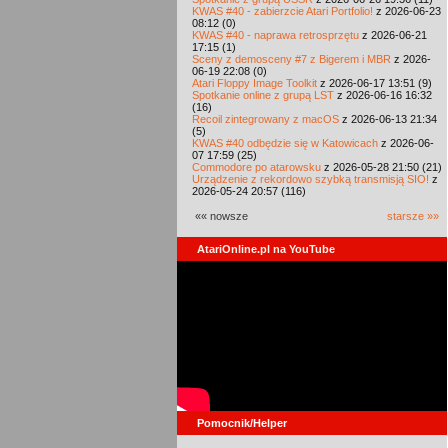
KWAS #40 - zabierzcie Atari Portfolio!
z 2026-06-23
08:12 (0)
KWAS #40 - naprawa retrosprzętu
z 2026-06-21
17:15 (1)
Sceny z demosceny #7 z Bigerem i MBR
z 2026-
06-19 22:08 (0)
Atari Floppy Image Toolkit
z 2026-06-17 13:51 (9)
Spotkanie online z grupą LST
z 2026-06-16 16:32
(16)
Recoil zintegrowany z macOS
z 2026-06-13 21:34
(5)
KWAS #40 odbędzie się w Katowicach
z 2026-06-
07 17:59 (25)
Commodore po atarowsku
z 2026-05-28 21:50 (21)
Urządzenie z rekordowo szybką transmisją SIO!
z
2026-05-24 20:57 (116)
«« nowsze
starsze »»
AtariOnline.pl na YouTube
Pomocnik/Helper