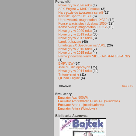
Poradniki
Nowe gry w 2026 roku
(1)
SFX-Engine w MAD Pascalu
(3)
Narzędzie do tworzenia scrolli
(12)
Kartridż Sparta DOS X
(6)
Usprawnienia magnetofonu XC12
(12)
Konserwacja stacji dysków 1050
(19)
Konserwacja magnetofonu XC12
(15)
Nowe gry w 2020 roku
(2)
Nowe gry w 2019 roku
(35)
Nowe gry w 2017 roku
(3)
Larek pokazuje
(40)
Emulacja ZX Spectrum na VBXE
(26)
Nowe gry w 2016 roku
(7)
Nowe gry w 2015 roku
(4)
Partycjonowanie karty SIDE (APT/FAT16/FAT32)
(1)
BMPVIEW
(34)
Atari ST dla opornych
(75)
Nowe gry w 2014 roku
(19)
Tritone engine
(11)
QChan Engine
(6)
nowsze
starsze
Emulatory
Emulator Atari800Win
Emulator Atari800Win PLus 4.0 (Windows)
Emulator Atari++ (multiplatform)
Emulator Altirra (Windows)
Biblioteka Atarowca