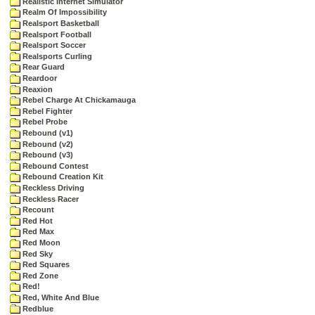
Realistic Internet Simulator
Realm Of Impossibility
Realsport Basketball
Realsport Football
Realsport Soccer
Realsports Curling
Rear Guard
Reardoor
Reaxion
Rebel Charge At Chickamauga
Rebel Fighter
Rebel Probe
Rebound (v1)
Rebound (v2)
Rebound (v3)
Rebound Contest
Rebound Creation Kit
Reckless Driving
Reckless Racer
Recount
Red Hot
Red Max
Red Moon
Red Sky
Red Squares
Red Zone
Red!
Red, White And Blue
Redblue