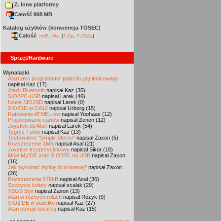
Z. Inne platformy
Całość 908 MB
Katalog użytków (konwencja TOSEC)
Całość
,
md5
sha
(
7-Zip
,
TUGZip
)
Sprzęt/Hardware
Wynalazki
Atari jako programator pojazdu gąsienicowego
napisał Kaz (17)
Atari i Bluetooth
napisał Kaz (35)
SIO2PC-USB
napisał Larek (46)
Nowe SIO2SD
napisał Larek (0)
SIO2SD w CA12
napisał Urborg (15)
Ratowanie ATMEL-ów
napisał Yoohaas (12)
Projektowanie cartów
napisał Zenon (12)
Joystick do Atari
napisał Larek (54)
Tygrys Turbo
napisał Kaz (13)
Testowałem "Simple Stereo"
napisał Zaxon (5)
Rozszerzenie 1MB
napisał Asal (21)
Joystick trzyprzyciskowy
napisał Sikor (18)
Moje MyIDE oraz SIO2PC na USB
napisał Zaxon
(16)
Jak wykonać płytkę drukowaną?
napisał Zaxon
(28)
Rozszerzenie 576kB
napisał Asal (36)
Soczyste kolory
napisał scalak (29)
XEGS Box
napisał Zaxon (13)
Atari w różnych rolach
napisał Różyk (9)
SIO2IDE w pudełku
napisał Kaz (27)
Atari steruje tokarką
napisał Kaz (15)