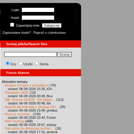
Login:
Hasło:
Zapamiętaj mnie
Zapomniane hasło?
Poproś o członkostwo
Szukaj plików/Search files
Gry
Użytki
Dema
Forum Atarum
Aktualne tematy
Książka Gorgha o asemblerze
(79)
ostatni: 06-08-2026 15:35, tOri
Starquake VBXE
(10)
ostatni: 06-08-2026 03:49, Bca
Silly Venture 2026SE - the bigges...
(113)
ostatni: 06-08-2026 00:48, tdc
AspeQt dla Androida z obsługą SIO...
(39)
ostatni: 05-08-2026 23:48, greblus
Muzycy scenowi...
(134)
ostatni: 05-08-2026 20:44, Foster
RMT hacking
(468)
ostatni: 05-08-2026 18:57, emkay
Narzędzie do ditheringu na Atari ...
(26)
ostatni: 05-08-2026 17:10, amarok