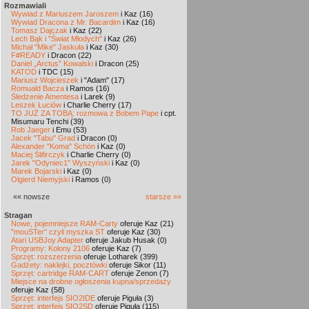
Rozmawiali
Wywiad z Mariuszem Jaroszem
i Kaz (16)
Wywiad Dracona z Mr. Bacardim
i Kaz (16)
Tomasz Dajczak
i Kaz (22)
Lech Bąk i "Świat Młodych"
i Kaz (26)
Michał "Mike" Jaskuła
i Kaz (30)
F#READY
i Dracon (22)
Daniel „Arctus” Kowalski
i Dracon (25)
KATOD
i TDC (15)
Mariusz Wojcieszek
i "Adam" (17)
Romuald Bacza
i Ramos (16)
Śledzenie Amentesa
i Larek (9)
Leszek Łuciów
i Charlie Cherry (17)
TO JUŻ ZA TOBĄ: rozmowa z Bobem Pape
i cpt.
Misumaru Tenchi (39)
Rob Jaeger
i Emu (53)
Jacek "Tabu" Grad
i Dracon (0)
Alexander "Koma" Schön
i Kaz (0)
Maciej Ślifirczyk
i Charlie Cherry (0)
Jarek "Odyniec1" Wyszyński
i Kaz (0)
Marek Bojarski
i Kaz (0)
Olgierd Niemyjski
i Ramos (0)
«« nowsze
starsze »»
Stragan
Nowe, pojemniejsze RAM-Carty
oferuje Kaz (21)
"mouSTer" czyli myszka ST
oferuje Kaz (30)
Atari USBJoy Adapter
oferuje Jakub Husak (0)
Programy: Kolony 2106
oferuje Kaz (7)
Sprzęt: rozszerzenia
oferuje Lotharek (399)
Gadżety: naklejki, pocztówki
oferuje Sikor (11)
Sprzęt: cartridge RAM-CART
oferuje Zenon (7)
Miejsce na drobne ogłoszenia kupna/sprzedaży
oferuje Kaz (58)
Sprzęt: interfejs SIO2IDE
oferuje Piguła (3)
Sprzęt: interfejs SIO2SD
oferuje Piguła (115)