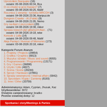
Uprościłem Starquake
(16)
ostatni: 05-08-2026 00:34, Bca
O co chodzi w grze Kasiarz?
(7)
ostatni: 05-08-2026 00:25, MaW
Rocznica 1 sierpnia - turówka WRCOH
(3)
ostatni: 04-08-2026 23:36, Ataripuzzle
Dungeon Crawler - AI (Fable)
(9)
ostatni: 04-08-2026 21:05, Nemo
Gry na Atari z pszczołami
(20)
ostatni: 04-08-2026 19:38, miker
Sprawa nowych płyt głównych Atari...
(71)
ostatni: 04-08-2026 19:18, tebe
Konsole z Lidla
(14)
ostatni: 04-08-2026 09:48, MaW
Aleja Pamięci / Avenue of Memories
(173)
ostatni: 03-08-2026 20:18, miker
Kategorie Forum Atarum
1. Projekty / Projects
(29854)
2. Grafika / Graphics
(6813)
3. Muzyka i dźwięk / Music and sound
(8055)
4. Programowanie / Programming
(13171)
5. Gry / Games
(36898)
6. Użytki / Utils
(4827)
7. Scena / Scene
(20244)
8. Sprzęt / Hardware
(27891)
9. Sprawy wewnętrzne / Internal affairs
(5842)
10. Sprzedam / Kupię / Zamienię
(8193)
11. Inne / Other
(33759)
Administratorzy:
Adam, Cyprian, Jhusak, Kaz
Użytkowników:
3072
Ostatnio zarejestrowany:
bradko
Postów ostatniej doby:
12
Spotkania i zloty/Meetings & Parties