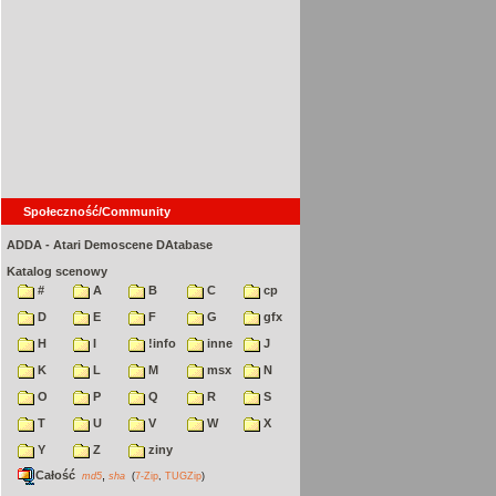
Społeczność/Community
ADDA - Atari Demoscene DAtabase
Katalog scenowy
#
A
B
C
cp
D
E
F
G
gfx
H
I
!info
inne
J
K
L
M
msx
N
O
P
Q
R
S
T
U
V
W
X
Y
Z
ziny
Całość
,
md5
sha
(
7-Zip
,
TUGZip
)