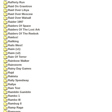
Rafferty Run
Raid On Gravitron
Raid Over Libya
Raid Over Moscow
Raid Over Walsall
Raider 1997
Raiders Of Space
Raiders Of The Lost Ark
Raiders Of The Reebok
Raidus!
Railking
Rails West!
Raim (v1)
Raim (v2)
Rain Of Terror
Rainbow Walker
Rainstorm
Rainy Day Games
Rajd
Rakieta
Rally Speedway
Rallye
Ram Test
Ramblin Gamblin
Rambo 1
Rambo III
Rambug II
Ramp Rage
Rampage