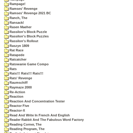
Rampage!
Ramses' Revenge
Ramses' Revenge 2021 BC
Ranch, The
Ransack!
Rasen Maeher
Rassilon's Block Puzzle
Rassilon's Block Puzzles
Rassilon's Rollout
Raszyn 1809
Rat Race
Ratapede
Ratcatcher
Ratowanie Game Compo
Rats
Rats!!! Rats!!! Rats!!!
Rats' Revenge
Raumschiff
Raymaze 2000
Re-Action
Reaction
Reaction And Concentration Tester
Reactor Five
Reactor-X
Read And Write In French And English
Reader Rabbit And The Fabulous Word Factory
Reading Corner, The
Reading Program, The