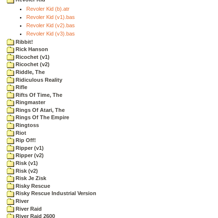
Revoler Kid (b).atr
Revoler Kid (v1).bas
Revoler Kid (v2).bas
Revoler Kid (v3).bas
Ribbit!
Rick Hanson
Ricochet (v1)
Ricochet (v2)
Riddle, The
Ridiculous Reality
Rifle
Rifts Of Time, The
Ringmaster
Rings Of Atari, The
Rings Of The Empire
Ringtoss
Riot
Rip Off!
Ripper (v1)
Ripper (v2)
Risk (v1)
Risk (v2)
Risk Je Zisk
Risky Rescue
Risky Rescue Industrial Version
River
River Raid
River Raid 2600