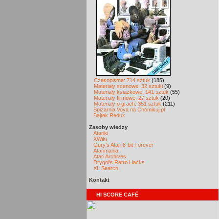
Czasopisma: 714 sztuk
(185)
Materiały scenowe: 32 sztuki
(9)
Materiały książkowe: 141 sztuk
(55)
Materiały firmowe: 27 sztuk
(20)
Materiały o grach: 351 sztuk
(211)
Spiżarnia Voya na Chomikuj.pl
Bajtek Redux
Zasoby wiedzy
Atariki
XWiki
Gury's Atari 8-bit Forever
Atarimania
Atari Archives
Drygol's Retro Hacks
XL Search
Kontakt
HI SCORE CAFÉ