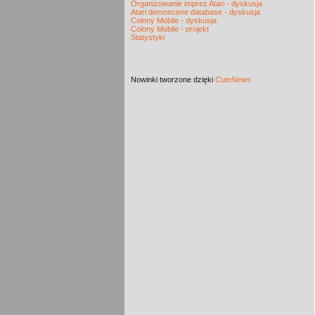
Organizowanie imprez Atari - dyskusja
Atari demoscene database - dyskusja
Colony Mobile - dyskusja
Colony Mobile - projekt
Statystyki
Nowinki
tworzone dzięki
CuteNews