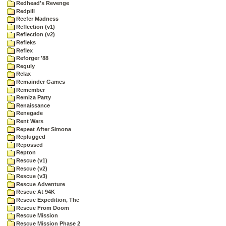
Redhead's Revenge
Redpill
Reefer Madness
Reflection (v1)
Reflection (v2)
Refleks
Reflex
Reforger '88
Reguly
Relax
Remainder Games
Remember
Remiza Party
Renaissance
Renegade
Rent Wars
Repeat After Simona
Replugged
Repossed
Repton
Rescue (v1)
Rescue (v2)
Rescue (v3)
Rescue Adventure
Rescue At 94K
Rescue Expedition, The
Rescue From Doom
Rescue Mission
Rescue Mission Phase 2