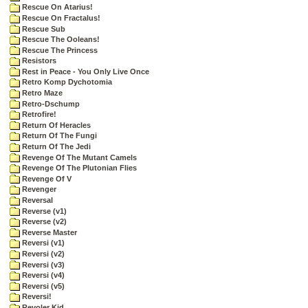
Rescue On Atarius!
Rescue On Fractalus!
Rescue Sub
Rescue The Ooleans!
Rescue The Princess
Resistors
Rest in Peace - You Only Live Once
Retro Komp Dychotomia
Retro Maze
Retro-Dschump
Retrofire!
Return Of Heracles
Return Of The Fungi
Return Of The Jedi
Revenge Of The Mutant Camels
Revenge Of The Plutonian Flies
Revenge Of V
Revenger
Reversal
Reverse (v1)
Reverse (v2)
Reverse Master
Reversi (v1)
Reversi (v2)
Reversi (v3)
Reversi (v4)
Reversi (v5)
Reversi!
Revoler Kid