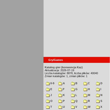
Gry/Games
Katalog gier (konwencja Kaz)
Aktualizacja: 2026-07-19
Liczba katalogów: 8878, liczba plików: 40040
Zmian katalogów: 1, zmian plików: 1
0-9
A
B
C
D
E
F
G
H
I
J
K
L
M
N
O
P
Q
R
S
T
U
V
W
X