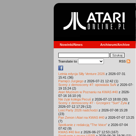
Nowinki/News
Archiwum/Archive
Translate to
RSS
Letnia edycja Silly Venture 2026
z 2026-07-31
15:41 (36)
Pamięci Jurgiego
z 2026-07-21 12:42 (1)
Sceny z demosceny #7: opowiada SuN
z 2026-07-
19 15:24 (2)
Atari Muzeum w Poznaniu na KWAS #40
z 2026-
07-16 16:10 (4)
Nie żyje kolega Pecuś
z 2026-07-13 18:00 (30)
Sceny z demosceny #7 - Grzegorz "Sun" Żyła
z
2026-07-12 17:29 (12)
Lost Party 2026 nadchodzi
z 2026-07-08 15:28
(23)
Pan Zenon i Atari na KWAS #40
z 2026-07-07 13:25
(7)
Spotkanie z redakcją "The Voice"
z 2026-07-04
07:42 (9)
KWAS #40 live
z 2026-06-27 12:53 (167)
Spotkanie z grupą USSR
z 2026-06-26 19:36 (11)