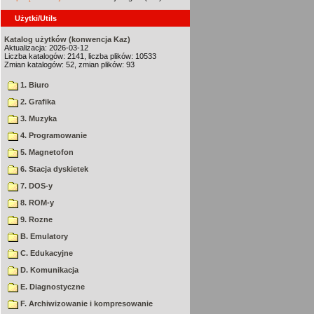
Użytki/Utils
Katalog użytków (konwencja Kaz)
Aktualizacja: 2026-03-12
Liczba katalogów: 2141, liczba plików: 10533
Zmian katalogów: 52, zmian plików: 93
1. Biuro
2. Grafika
3. Muzyka
4. Programowanie
5. Magnetofon
6. Stacja dyskietek
7. DOS-y
8. ROM-y
9. Rozne
B. Emulatory
C. Edukacyjne
D. Komunikacja
E. Diagnostyczne
F. Archiwizowanie i kompresowanie