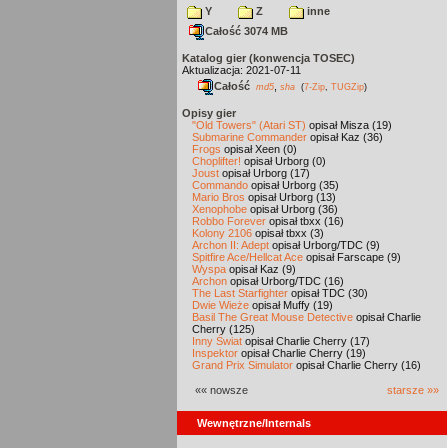
Y
Z
inne
Całość 3074 MB
Katalog gier (konwencja TOSEC)
Aktualizacja: 2021-07-11
Całość
,
md5
sha
(
7-Zip
,
TUGZip
)
Opisy gier
"Old Towers" (Atari ST)
opisał Misza (19)
Submarine Commander
opisał Kaz (36)
Frogs
opisał Xeen (0)
Choplifter!
opisał Urborg (0)
Joust
opisał Urborg (17)
Commando
opisał Urborg (35)
Mario Bros
opisał Urborg (13)
Xenophobe
opisał Urborg (36)
Robbo Forever
opisał tbxx (16)
Kolony 2106
opisał tbxx (3)
Archon II: Adept
opisał Urborg/TDC (9)
Spitfire Ace/Hellcat Ace
opisał Farscape (9)
Wyspa
opisał Kaz (9)
Archon
opisał Urborg/TDC (16)
The Last Starfighter
opisał TDC (30)
Dwie Wieże
opisał Muffy (19)
Basil The Great Mouse Detective
opisał Charlie
Cherry (125)
Inny Świat
opisał Charlie Cherry (17)
Inspektor
opisał Charlie Cherry (19)
Grand Prix Simulator
opisał Charlie Cherry (16)
«« nowsze
starsze »»
Wewnętrzne/Internals