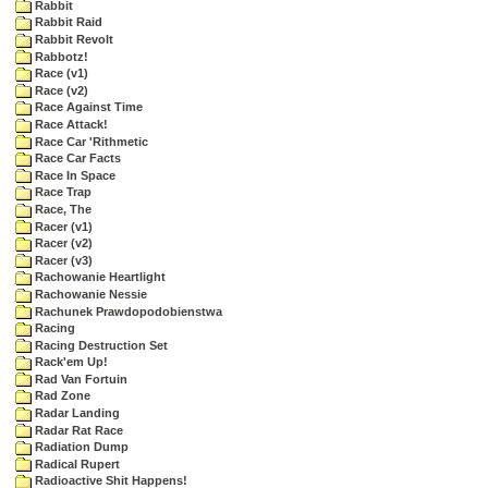
Rabbit
Rabbit Raid
Rabbit Revolt
Rabbotz!
Race (v1)
Race (v2)
Race Against Time
Race Attack!
Race Car 'Rithmetic
Race Car Facts
Race In Space
Race Trap
Race, The
Racer (v1)
Racer (v2)
Racer (v3)
Rachowanie Heartlight
Rachowanie Nessie
Rachunek Prawdopodobienstwa
Racing
Racing Destruction Set
Rack'em Up!
Rad Van Fortuin
Rad Zone
Radar Landing
Radar Rat Race
Radiation Dump
Radical Rupert
Radioactive Shit Happens!