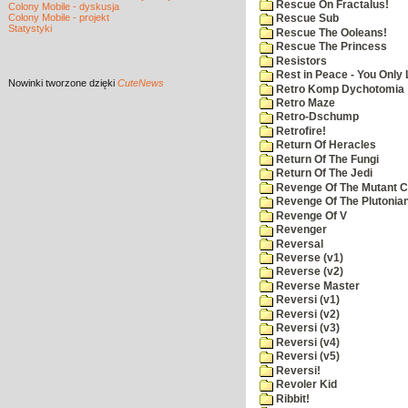
Rescue On Fractalus!
Colony Mobile - dyskusja
Colony Mobile - projekt
Rescue Sub
Statystyki
Rescue The Ooleans!
Rescue The Princess
Resistors
Rest in Peace - You Only
Nowinki
tworzone dzięki
CuteNews
Retro Komp Dychotomia
Retro Maze
Retro-Dschump
Retrofire!
Return Of Heracles
Return Of The Fungi
Return Of The Jedi
Revenge Of The Mutant 
Revenge Of The Plutonian
Revenge Of V
Revenger
Reversal
Reverse (v1)
Reverse (v2)
Reverse Master
Reversi (v1)
Reversi (v2)
Reversi (v3)
Reversi (v4)
Reversi (v5)
Reversi!
Revoler Kid
Ribbit!