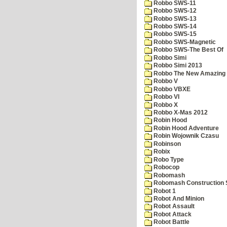
Robbo SWS-11
Robbo SWS-12
Robbo SWS-13
Robbo SWS-14
Robbo SWS-15
Robbo SWS-Magnetic
Robbo SWS-The Best Of
Robbo Simi
Robbo Simi 2013
Robbo The New Amazing A
Robbo V
Robbo VBXE
Robbo VI
Robbo X
Robbo X-Mas 2012
Robin Hood
Robin Hood Adventure
Robin Wojownik Czasu
Robinson
Robix
Robo Type
Robocop
Robomash
Robomash Construction 
Robot 1
Robot And Minion
Robot Assault
Robot Attack
Robot Battle