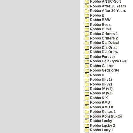
Robbo ANTIC-Soft
Robbo After 20 Years
Robbo After 30 Years
Robbo B
Robbo B&W
Robbo Boss
Robbo Bubu
Robbo Critters 1
Robbo Critters 2
Robbo Dla Dzieci
Robbo Dla Orlat
Robbo Dla Orlow
Robbo Forever
Robbo Galaktyka G-01
Robbo Galtron
Robbo Gedzior84
Robbo II
Robbo III (v1)
Robbo III (v2)
Robbo IV (v1)
Robbo IV (v2)
Robbo K.K
Robbo KMD
Robbo KMD II
Robbo Kejtus 1
Robbo Konstruktor
Robbo Lucky
Robbo Lucky 2
Robbo Lutry I