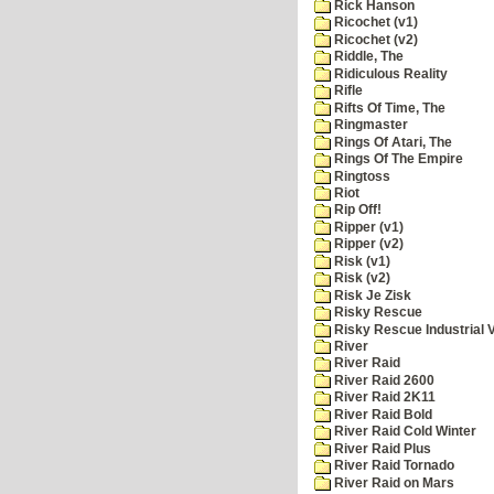
Rick Hanson
Ricochet (v1)
Ricochet (v2)
Riddle, The
Ridiculous Reality
Rifle
Rifts Of Time, The
Ringmaster
Rings Of Atari, The
Rings Of The Empire
Ringtoss
Riot
Rip Off!
Ripper (v1)
Ripper (v2)
Risk (v1)
Risk (v2)
Risk Je Zisk
Risky Rescue
Risky Rescue Industrial 
River
River Raid
River Raid 2600
River Raid 2K11
River Raid Bold
River Raid Cold Winter
River Raid Plus
River Raid Tornado
River Raid on Mars