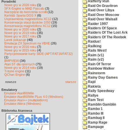
Rafferty Run
Poradniki
Nowe gry w 2026 roku
(1)
Raid On Gravitron
SFX-Engine w MAD Pascalu
(3)
Raid Over Libya
Narzędzie do tworzenia scrolli
(12)
Raid Over Moscow
Kartridż Sparta DOS X
(6)
Usprawnienia magnetofonu XC12
(12)
Raid Over Walsall
Konserwacja stacji dysków 1050
(19)
Raider 1997
Konserwacja magnetofonu XC12
(15)
Raiders Of Space
Nowe gry w 2020 roku
(2)
Raiders Of The Lost Ark
Nowe gry w 2019 roku
(35)
Nowe gry w 2017 roku
(3)
Raiders Of The Reebok
Larek pokazuje
(40)
Raidus!
Emulacja ZX Spectrum na VBXE
(26)
Railking
Nowe gry w 2016 roku
(7)
Nowe gry w 2015 roku
(4)
Rails West!
Partycjonowanie karty SIDE (APT/FAT16/FAT32)
Raim (v1)
(1)
Raim (v2)
BMPVIEW
(34)
Rain Of Terror
Atari ST dla opornych
(75)
Nowe gry w 2014 roku
(19)
Rainbow Walker
Tritone engine
(11)
Rainstorm
QChan Engine
(6)
Rainy Day Games
nowsze
starsze
Rajd
Rakieta
Emulatory
Rally Speedway
Emulator Atari800Win
Rallye
Emulator Atari800Win PLus 4.0 (Windows)
Ram Test
Emulator Atari++ (multiplatform)
Emulator Altirra (Windows)
Ramblin Gamblin
Rambo 1
Biblioteka Atarowca
Rambo III
Rambug II
Ramp Rage
Rampage