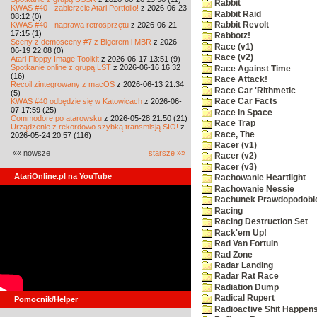
Rabbit
KWAS #40 - zabierzcie Atari Portfolio!
z 2026-06-23
Rabbit Raid
08:12 (0)
KWAS #40 - naprawa retrosprzętu
z 2026-06-21
Rabbit Revolt
17:15 (1)
Rabbotz!
Sceny z demosceny #7 z Bigerem i MBR
z 2026-
Race (v1)
06-19 22:08 (0)
Race (v2)
Atari Floppy Image Toolkit
z 2026-06-17 13:51 (9)
Spotkanie online z grupą LST
z 2026-06-16 16:32
Race Against Time
(16)
Race Attack!
Recoil zintegrowany z macOS
z 2026-06-13 21:34
Race Car 'Rithmetic
(5)
KWAS #40 odbędzie się w Katowicach
z 2026-06-
Race Car Facts
07 17:59 (25)
Race In Space
Commodore po atarowsku
z 2026-05-28 21:50 (21)
Race Trap
Urządzenie z rekordowo szybką transmisją SIO!
z
Race, The
2026-05-24 20:57 (116)
Racer (v1)
«« nowsze
starsze »»
Racer (v2)
Racer (v3)
AtariOnline.pl na YouTube
Rachowanie Heartlight
Rachowanie Nessie
Rachunek Prawdopodobi
Racing
Racing Destruction Set
Rack'em Up!
Rad Van Fortuin
Rad Zone
Radar Landing
Radar Rat Race
Radiation Dump
Radical Rupert
Pomocnik/Helper
Radioactive Shit Happens