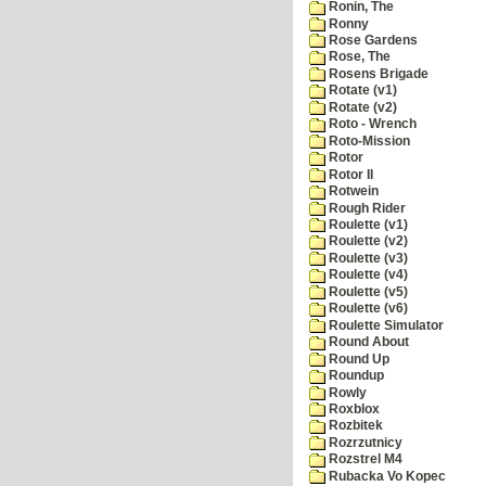
Ronin, The
Ronny
Rose Gardens
Rose, The
Rosens Brigade
Rotate (v1)
Rotate (v2)
Roto - Wrench
Roto-Mission
Rotor
Rotor II
Rotwein
Rough Rider
Roulette (v1)
Roulette (v2)
Roulette (v3)
Roulette (v4)
Roulette (v5)
Roulette (v6)
Roulette Simulator
Round About
Round Up
Roundup
Rowly
Roxblox
Rozbitek
Rozrzutnicy
Rozstrel M4
Rubacka Vo Kopec