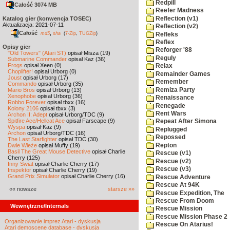
Redpill
Całość 3074 MB
Reefer Madness
Reflection (v1)
Katalog gier (konwencja TOSEC)
Aktualizacja: 2021-07-11
Reflection (v2)
Całość
,
md5
sha
(
7-Zip
,
TUGZip
)
Refleks
Reflex
Opisy gier
Reforger '88
"Old Towers" (Atari ST)
opisał Misza (19)
Reguly
Submarine Commander
opisał Kaz (36)
Frogs
opisał Xeen (0)
Relax
Choplifter!
opisał Urborg (0)
Remainder Games
Joust
opisał Urborg (17)
Remember
Commando
opisał Urborg (35)
Remiza Party
Mario Bros
opisał Urborg (13)
Xenophobe
opisał Urborg (36)
Renaissance
Robbo Forever
opisał tbxx (16)
Renegade
Kolony 2106
opisał tbxx (3)
Rent Wars
Archon II: Adept
opisał Urborg/TDC (9)
Spitfire Ace/Hellcat Ace
opisał Farscape (9)
Repeat After Simona
Wyspa
opisał Kaz (9)
Replugged
Archon
opisał Urborg/TDC (16)
Repossed
The Last Starfighter
opisał TDC (30)
Repton
Dwie Wieże
opisał Muffy (19)
Basil The Great Mouse Detective
opisał Charlie
Rescue (v1)
Cherry (125)
Rescue (v2)
Inny Świat
opisał Charlie Cherry (17)
Rescue (v3)
Inspektor
opisał Charlie Cherry (19)
Grand Prix Simulator
opisał Charlie Cherry (16)
Rescue Adventure
Rescue At 94K
«« nowsze
starsze »»
Rescue Expedition, The
Rescue From Doom
Wewnętrzne/Internals
Rescue Mission
Rescue Mission Phase 2
Organizowanie imprez Atari - dyskusja
Rescue On Atarius!
Atari demoscene database - dyskusja