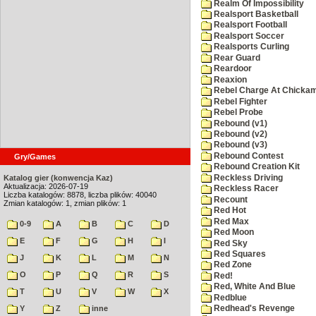
Realm Of Impossibility
Realsport Basketball
Realsport Football
Realsport Soccer
Realsports Curling
Rear Guard
Reardoor
Reaxion
Rebel Charge At Chicka
Rebel Fighter
Rebel Probe
Rebound (v1)
Rebound (v2)
Rebound (v3)
Rebound Contest
Gry/Games
Rebound Creation Kit
Reckless Driving
Katalog gier (konwencja Kaz)
Aktualizacja: 2026-07-19
Reckless Racer
Liczba katalogów: 8878, liczba plików: 40040
Recount
Zmian katalogów: 1, zmian plików: 1
Red Hot
Red Max
0-9
A
B
C
D
Red Moon
E
F
G
H
I
Red Sky
Red Squares
J
K
L
M
N
Red Zone
O
P
Q
R
S
Red!
Red, White And Blue
T
U
V
W
X
Redblue
Y
Z
inne
Redhead's Revenge