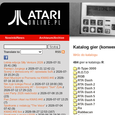
Nowinki/News
Archiwum/Archive
Katalog gier (konwe
Translate to
RSS
Wróc do katalogu
484
gier w katalogu
R
:
Letnia edycja Silly Venture 2026
z 2026-07-31
15:41 (36)
R-Type-3000
Pamięci Jurgiego
z 2026-07-21 12:42 (1)
Sceny z demosceny #7: opowiada SuN
z 2026-07-
R.O.T.O
19 15:24 (2)
RGB
Atari Muzeum w Poznaniu na KWAS #40
z 2026-
RTA Dash
07-16 16:10 (4)
Nie żyje kolega Pecuś
z 2026-07-13 18:00 (30)
RTA Dash 2
Sceny z demosceny #7 - Grzegorz "Sun" Żyła
z
RTA Dash 3
2026-07-12 17:29 (12)
RTA Dash 4
Lost Party 2026 nadchodzi
z 2026-07-08 15:28
RTA Dash 5
(23)
Pan Zenon i Atari na KWAS #40
z 2026-07-07 13:25
RTA Dash 6
(7)
RTA Dash 7
Spotkanie z redakcją "The Voice"
z 2026-07-04
Ra
07:42 (9)
KWAS #40 live
z 2026-06-27 12:53 (167)
Rabbacan
Spotkanie z grupą USSR
z 2026-06-26 19:36 (11)