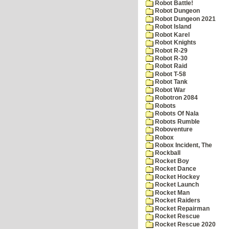
Robot Battle!
Robot Dungeon
Robot Dungeon 2021
Robot Island
Robot Karel
Robot Knights
Robot R-29
Robot R-30
Robot Raid
Robot T-58
Robot Tank
Robot War
Robotron 2084
Robots
Robots Of Nala
Robots Rumble
Roboventure
Robox
Robox Incident, The
Rockball
Rocket Boy
Rocket Dance
Rocket Hockey
Rocket Launch
Rocket Man
Rocket Raiders
Rocket Repairman
Rocket Rescue
Rocket Rescue 2020