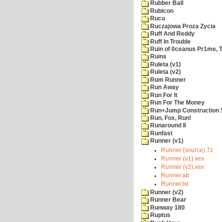
Rubber Ball
Rubicon
Rucu
Ruczajowa Proza Zycia
Ruff And Reddy
Ruff In Trouble
Ruin of 0ceanus Pr1me, 
Ruins
Ruleta (v1)
Ruleta (v2)
Rum Runner
Run Away
Run For It
Run For The Money
Run+Jump Construction S
Run, Fox, Run!
Runaround II
Runfast
Runner (v1)
Runner (source).7z
Runner (v1).xex
Runner (v2).xex
Runner.atr
Runner.txt
Runner (v2)
Runner Bear
Runway 180
Ruptus