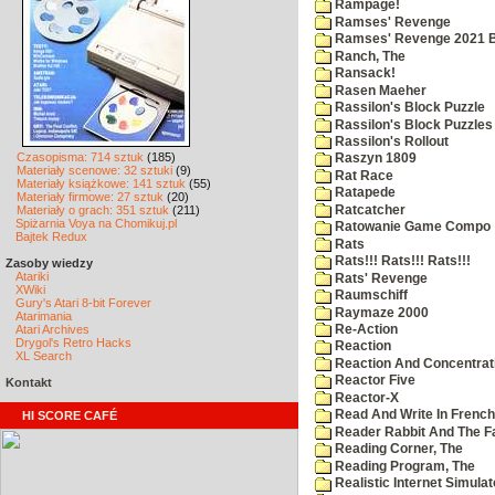
Rampage!
Ramses' Revenge
Ramses' Revenge 2021 
Ranch, The
Ransack!
Rasen Maeher
Rassilon's Block Puzzle
Rassilon's Block Puzzles
Rassilon's Rollout
Czasopisma: 714 sztuk
(185)
Raszyn 1809
Materiały scenowe: 32 sztuki
(9)
Rat Race
Materiały książkowe: 141 sztuk
(55)
Ratapede
Materiały firmowe: 27 sztuk
(20)
Ratcatcher
Materiały o grach: 351 sztuk
(211)
Spiżarnia Voya na Chomikuj.pl
Ratowanie Game Compo
Bajtek Redux
Rats
Rats!!! Rats!!! Rats!!!
Zasoby wiedzy
Atariki
Rats' Revenge
XWiki
Raumschiff
Gury's Atari 8-bit Forever
Raymaze 2000
Atarimania
Atari Archives
Re-Action
Drygol's Retro Hacks
Reaction
XL Search
Reaction And Concentrati
Reactor Five
Kontakt
Reactor-X
Read And Write In French
HI SCORE CAFÉ
Reader Rabbit And The F
Reading Corner, The
Reading Program, The
Realistic Internet Simulat