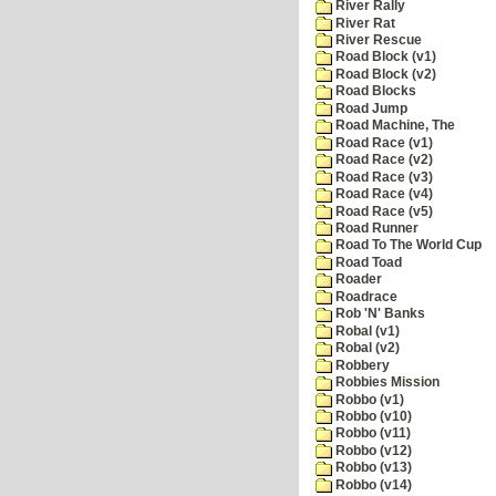
River Rally
River Rat
River Rescue
Road Block (v1)
Road Block (v2)
Road Blocks
Road Jump
Road Machine, The
Road Race (v1)
Road Race (v2)
Road Race (v3)
Road Race (v4)
Road Race (v5)
Road Runner
Road To The World Cup
Road Toad
Roader
Roadrace
Rob 'N' Banks
Robal (v1)
Robal (v2)
Robbery
Robbies Mission
Robbo (v1)
Robbo (v10)
Robbo (v11)
Robbo (v12)
Robbo (v13)
Robbo (v14)