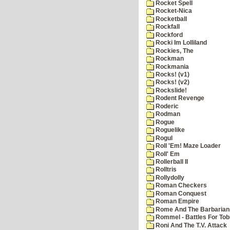
Rocket Spell
Rocket-Nica
Rocketball
Rockfall
Rockford
Rocki Im Lolliland
Rockies, The
Rockman
Rockmania
Rocks! (v1)
Rocks! (v2)
Rockslide!
Rodent Revenge
Roderic
Rodman
Rogue
Roguelike
Rogul
Roll 'Em! Maze Loader
Roll' Em
Rollerball II
Rolltris
Rollydolly
Roman Checkers
Roman Conquest
Roman Empire
Rome And The Barbarian
Rommel - Battles For Tob
Roni And The T.V. Attack