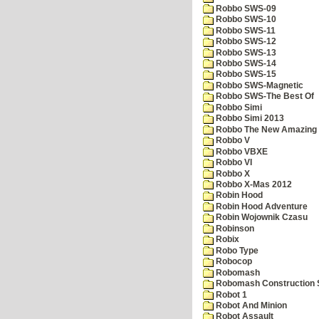
Robbo SWS-09
Robbo SWS-10
Robbo SWS-11
Robbo SWS-12
Robbo SWS-13
Robbo SWS-14
Robbo SWS-15
Robbo SWS-Magnetic
Robbo SWS-The Best Of
Robbo Simi
Robbo Simi 2013
Robbo The New Amazing A
Robbo V
Robbo VBXE
Robbo VI
Robbo X
Robbo X-Mas 2012
Robin Hood
Robin Hood Adventure
Robin Wojownik Czasu
Robinson
Robix
Robo Type
Robocop
Robomash
Robomash Construction 
Robot 1
Robot And Minion
Robot Assault