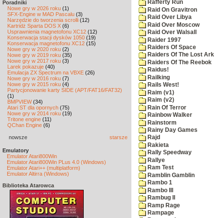
Rafferty Run
Poradniki
Nowe gry w 2026 roku
(1)
Raid On Gravitron
SFX-Engine w MAD Pascalu
(3)
Raid Over Libya
Narzędzie do tworzenia scrolli
(12)
Raid Over Moscow
Kartridż Sparta DOS X
(6)
Usprawnienia magnetofonu XC12
(12)
Raid Over Walsall
Konserwacja stacji dysków 1050
(19)
Raider 1997
Konserwacja magnetofonu XC12
(15)
Raiders Of Space
Nowe gry w 2020 roku
(2)
Raiders Of The Lost Ark
Nowe gry w 2019 roku
(35)
Nowe gry w 2017 roku
(3)
Raiders Of The Reebok
Larek pokazuje
(40)
Raidus!
Emulacja ZX Spectrum na VBXE
(26)
Railking
Nowe gry w 2016 roku
(7)
Nowe gry w 2015 roku
(4)
Rails West!
Partycjonowanie karty SIDE (APT/FAT16/FAT32)
Raim (v1)
(1)
Raim (v2)
BMPVIEW
(34)
Rain Of Terror
Atari ST dla opornych
(75)
Nowe gry w 2014 roku
(19)
Rainbow Walker
Tritone engine
(11)
Rainstorm
QChan Engine
(6)
Rainy Day Games
nowsze
starsze
Rajd
Rakieta
Emulatory
Rally Speedway
Emulator Atari800Win
Rallye
Emulator Atari800Win PLus 4.0 (Windows)
Ram Test
Emulator Atari++ (multiplatform)
Emulator Altirra (Windows)
Ramblin Gamblin
Rambo 1
Biblioteka Atarowca
Rambo III
Rambug II
Ramp Rage
Rampage