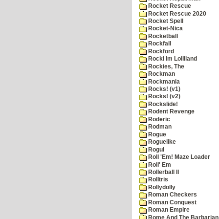
Rocket Rescue
Rocket Rescue 2020
Rocket Spell
Rocket-Nica
Rocketball
Rockfall
Rockford
Rocki Im Lolliland
Rockies, The
Rockman
Rockmania
Rocks! (v1)
Rocks! (v2)
Rockslide!
Rodent Revenge
Roderic
Rodman
Rogue
Roguelike
Rogul
Roll 'Em! Maze Loader
Roll' Em
Rollerball II
Rolltris
Rollydolly
Roman Checkers
Roman Conquest
Roman Empire
Rome And The Barbarian