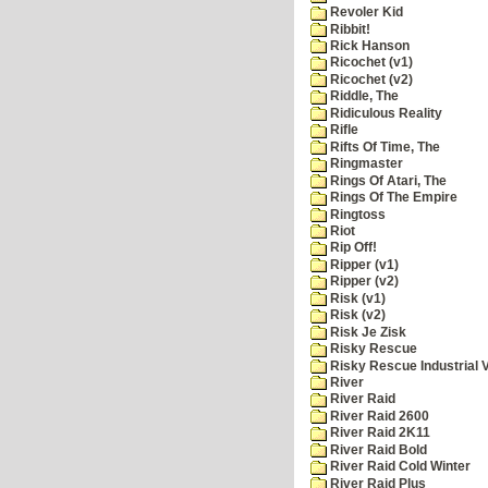
Revoler Kid
Ribbit!
Rick Hanson
Ricochet (v1)
Ricochet (v2)
Riddle, The
Ridiculous Reality
Rifle
Rifts Of Time, The
Ringmaster
Rings Of Atari, The
Rings Of The Empire
Ringtoss
Riot
Rip Off!
Ripper (v1)
Ripper (v2)
Risk (v1)
Risk (v2)
Risk Je Zisk
Risky Rescue
Risky Rescue Industrial 
River
River Raid
River Raid 2600
River Raid 2K11
River Raid Bold
River Raid Cold Winter
River Raid Plus