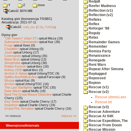
Redpill
Y
Z
inne
Reefer Madness
Reflection (v1)
Całość 3074 MB
Reflection (v2)
Katalog gier (konwencja TOSEC)
Refleks
Aktualizacja: 2021-07-11
Reflex
Całość
,
md5
sha
(
7-Zip
,
TUGZip
)
Reforger '88
Reguly
Opisy gier
Relax
"Old Towers" (Atari ST)
opisał Misza (19)
Submarine Commander
opisał Kaz (36)
Remainder Games
Frogs
opisał Xeen (0)
Remember
Choplifter!
opisał Urborg (0)
Remiza Party
Joust
opisał Urborg (17)
Renaissance
Commando
opisał Urborg (35)
Mario Bros
opisał Urborg (13)
Renegade
Xenophobe
opisał Urborg (36)
Rent Wars
Robbo Forever
opisał tbxx (16)
Repeat After Simona
Kolony 2106
opisał tbxx (3)
Archon II: Adept
opisał Urborg/TDC (9)
Replugged
Spitfire Ace/Hellcat Ace
opisał Farscape (9)
Repossed
Wyspa
opisał Kaz (9)
Repton
Archon
opisał Urborg/TDC (16)
Rescue (v1)
The Last Starfighter
opisał TDC (30)
Dwie Wieże
opisał Muffy (19)
Rescue (v2)
Basil The Great Mouse Detective
opisał Charlie
Rescue (demo).xex
Cherry (125)
Inny Świat
opisał Charlie Cherry (17)
Rescue.txt
Inspektor
opisał Charlie Cherry (19)
Rescue (v3)
Grand Prix Simulator
opisał Charlie Cherry (16)
Rescue Adventure
«« nowsze
starsze »»
Rescue At 94K
Rescue Expedition, The
Rescue From Doom
Wewnętrzne/Internals
Rescue Mission