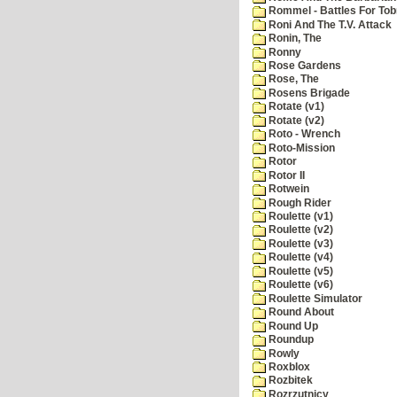
Rommel - Battles For Tob
Roni And The T.V. Attack
Ronin, The
Ronny
Rose Gardens
Rose, The
Rosens Brigade
Rotate (v1)
Rotate (v2)
Roto - Wrench
Roto-Mission
Rotor
Rotor II
Rotwein
Rough Rider
Roulette (v1)
Roulette (v2)
Roulette (v3)
Roulette (v4)
Roulette (v5)
Roulette (v6)
Roulette Simulator
Round About
Round Up
Roundup
Rowly
Roxblox
Rozbitek
Rozrzutnicy