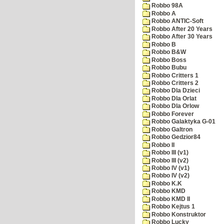
Robbo 98A
Robbo A
Robbo ANTIC-Soft
Robbo After 20 Years
Robbo After 30 Years
Robbo B
Robbo B&W
Robbo Boss
Robbo Bubu
Robbo Critters 1
Robbo Critters 2
Robbo Dla Dzieci
Robbo Dla Orlat
Robbo Dla Orlow
Robbo Forever
Robbo Galaktyka G-01
Robbo Galtron
Robbo Gedzior84
Robbo II
Robbo III (v1)
Robbo III (v2)
Robbo IV (v1)
Robbo IV (v2)
Robbo K.K
Robbo KMD
Robbo KMD II
Robbo Kejtus 1
Robbo Konstruktor
Robbo Lucky