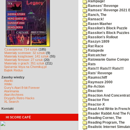
Rampage!
Ramses' Revenge
Ramses' Revenge 2021 
Ranch, The
Ransack!
Rasen Maeher
Rassilon's Block Puzzle
Rassilon's Block Puzzles
Rassilon's Rollout
Raszyn 1809
Rat Race
Czasopisma: 714 sztuk
(185)
Ratapede
Materiały scenowe: 32 sztuki
(9)
Ratcatcher
Materiały książkowe: 141 sztuk
(55)
Ratowanie Game Compo
Materiały firmowe: 27 sztuk
(20)
Materiały o grach: 351 sztuk
(211)
Rats
Spiżarnia Voya na Chomikuj.pl
Rats!!! Rats!!! Rats!!!
Bajtek Redux
Rats' Revenge
Zasoby wiedzy
Raumschiff
Atariki
Raymaze 2000
XWiki
Re-Action
Gury's Atari 8-bit Forever
Reaction
Atarimania
Atari Archives
Reaction And Concentrati
Drygol's Retro Hacks
Reactor Five
XL Search
Reactor-X
Kontakt
Read And Write In French
Reader Rabbit And The F
HI SCORE CAFÉ
Reading Corner, The
Reading Program, The
Realistic Internet Simulat