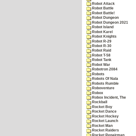
Robot Attack
Robot Battle
Robot Battle!
Robot Dungeon
Robot Dungeon 2021
Robot Island
Robot Karel
Robot Knights
Robot R-29
Robot R-30
Robot Raid
Robot T-58
Robot Tank
Robot War
Robotron 2084
Robots
Robots Of Nala
Robots Rumble
Roboventure
Robox
Robox Incident, The
Rockball
Rocket Boy
Rocket Dance
Rocket Hockey
Rocket Launch
Rocket Man
Rocket Raiders
Rocket Repairman