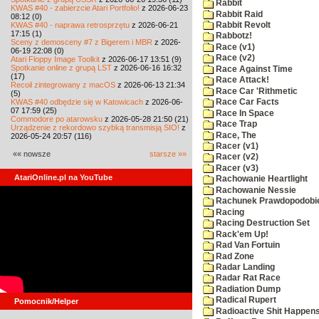
Rabbit
KWAS #40 - zabierzcie Atari Portfolio!
z 2026-06-23
Rabbit Raid
08:12 (0)
KWAS #40 - naprawa retrosprzętu
z 2026-06-21
Rabbit Revolt
17:15 (1)
Rabbotz!
Sceny z demosceny #7 z Bigerem i MBR
z 2026-
Race (v1)
06-19 22:08 (0)
Race (v2)
Atari Floppy Image Toolkit
z 2026-06-17 13:51 (9)
Spotkanie online z grupą LST
z 2026-06-16 16:32
Race Against Time
(17)
Race Attack!
Recoil zintegrowany z macOS
z 2026-06-13 21:34
Race Car 'Rithmetic
(5)
KWAS #40 odbędzie się w Katowicach
z 2026-06-
Race Car Facts
07 17:59 (25)
Race In Space
Commodore po atarowsku
z 2026-05-28 21:50 (21)
Race Trap
Urządzenie z rekordowo szybką transmisją SIO!
z
Race, The
2026-05-24 20:57 (116)
Racer (v1)
«« nowsze
starsze »»
Racer (v2)
Racer (v3)
AtariOnline.pl na YouTube
Rachowanie Heartlight
Rachowanie Nessie
Rachunek Prawdopodobi
Racing
Racing Destruction Set
Rack'em Up!
Rad Van Fortuin
Rad Zone
Radar Landing
Radar Rat Race
Radiation Dump
Radical Rupert
Pomocnik/Helper
Radioactive Shit Happens