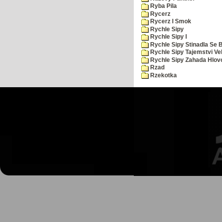
Ryba Pila
Rycerz
Rycerz I Smok
Rychle Sipy
Rychle Sipy I
Rychle Sipy Stinadla Se 
Rychle Sipy Tajemstvi Ve
Rychle Sipy Zahada Hlov
Rzad
Rzekotka