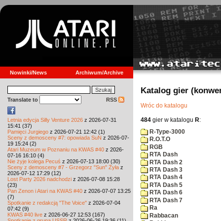
Nowinki/News
Archiwum/Archive
Katalog gier (konwe
Translate to
RSS
Wróc do katalogu
484
gier w katalogu
R
:
Letnia edycja Silly Venture 2026
z 2026-07-31
15:41 (37)
R-Type-3000
Pamięci Jurgiego
z 2026-07-21 12:42 (1)
Sceny z demosceny #7: opowiada SuN
z 2026-07-
R.O.T.O
19 15:24 (2)
RGB
Atari Muzeum w Poznaniu na KWAS #40
z 2026-
RTA Dash
07-16 16:10 (4)
Nie żyje kolega Pecuś
z 2026-07-13 18:00 (30)
RTA Dash 2
Sceny z demosceny #7 - Grzegorz "Sun" Żyła
z
RTA Dash 3
2026-07-12 17:29 (12)
RTA Dash 4
Lost Party 2026 nadchodzi
z 2026-07-08 15:28
RTA Dash 5
(23)
Pan Zenon i Atari na KWAS #40
z 2026-07-07 13:25
RTA Dash 6
(7)
RTA Dash 7
Spotkanie z redakcją "The Voice"
z 2026-07-04
Ra
07:42 (9)
KWAS #40 live
z 2026-06-27 12:53 (167)
Rabbacan
Spotkanie z grupą USSR
z 2026-06-26 19:36 (11)