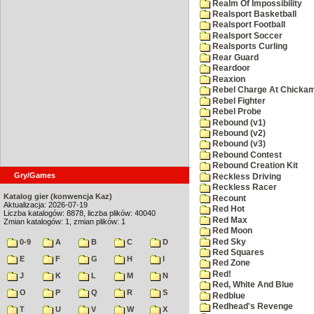
Realm Of Impossibility
Realsport Basketball
Realsport Football
Realsport Soccer
Realsports Curling
Rear Guard
Reardoor
Reaxion
Rebel Charge At Chicka
Rebel Fighter
Rebel Probe
Rebound (v1)
Rebound (v2)
Rebound (v3)
Rebound Contest
Rebound Creation Kit
Gry/Games
Reckless Driving
Reckless Racer
Katalog gier (konwencja Kaz)
Recount
Aktualizacja: 2026-07-19
Red Hot
Liczba katalogów: 8878, liczba plików: 40040
Red Max
Zmian katalogów: 1, zmian plików: 1
Red Moon
Red Sky
0-9
A
B
C
D
Red Squares
E
F
G
H
I
Red Zone
Red!
J
K
L
M
N
Red, White And Blue
O
P
Q
R
S
Redblue
Redhead's Revenge
T
U
V
W
X