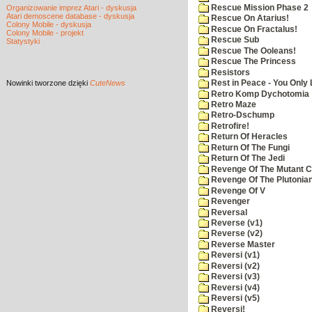
Rescue Mission Phase 2
Organizowanie imprez Atari - dyskusja
Atari demoscene database - dyskusja
Rescue On Atarius!
Colony Mobile - dyskusja
Rescue On Fractalus!
Colony Mobile - projekt
Rescue Sub
Statystyki
Rescue The Ooleans!
Rescue The Princess
Resistors
Nowinki
tworzone dzięki
CuteNews
Rest in Peace - You Only
Retro Komp Dychotomia
Retro Maze
Retro-Dschump
Retrofire!
Return Of Heracles
Return Of The Fungi
Return Of The Jedi
Revenge Of The Mutant 
Revenge Of The Plutonian
Revenge Of V
Revenger
Reversal
Reverse (v1)
Reverse (v2)
Reverse Master
Reversi (v1)
Reversi (v2)
Reversi (v3)
Reversi (v4)
Reversi (v5)
Reversi!