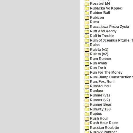
Rozstrel M4
Rubacka Vo Kopec
Rubber Ball
Rubicon
Rucu
Ruczajowa Proza Zycia
Ruff And Reddy
Ruff In Trouble
Ruin of 0ceanus Pr1me, 
Ruins
Ruleta (v1)
Ruleta (v2)
Rum Runner
Run Away
Run For It
Run For The Money
Run+Jump Construction S
Run, Fox, Run!
Runaround II
Runfast
Runner (v1)
Runner (v2)
Runner Bear
Runway 180
Ruptus
Rush Hour
Rush Hour Race
Russian Roulette
Ruzovy Panther