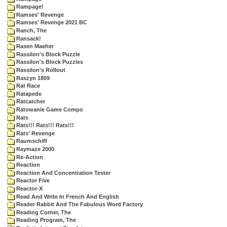
Rampage!
Ramses' Revenge
Ramses' Revenge 2021 BC
Ranch, The
Ransack!
Rasen Maeher
Rassilon's Block Puzzle
Rassilon's Block Puzzles
Rassilon's Rollout
Raszyn 1809
Rat Race
Ratapede
Ratcatcher
Ratowanie Game Compo
Rats
Rats!!! Rats!!! Rats!!!
Rats' Revenge
Raumschiff
Raymaze 2000
Re-Action
Reaction
Reaction And Concentration Tester
Reactor Five
Reactor-X
Read And Write In French And English
Reader Rabbit And The Fabulous Word Factory
Reading Corner, The
Reading Program, The