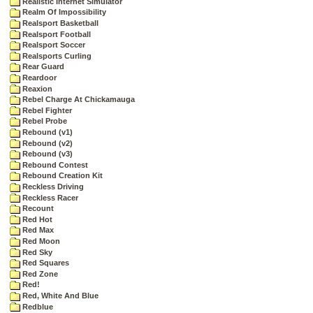
Realistic Internet Simulator
Realm Of Impossibility
Realsport Basketball
Realsport Football
Realsport Soccer
Realsports Curling
Rear Guard
Reardoor
Reaxion
Rebel Charge At Chickamauga
Rebel Fighter
Rebel Probe
Rebound (v1)
Rebound (v2)
Rebound (v3)
Rebound Contest
Rebound Creation Kit
Reckless Driving
Reckless Racer
Recount
Red Hot
Red Max
Red Moon
Red Sky
Red Squares
Red Zone
Red!
Red, White And Blue
Redblue