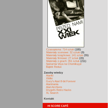
Czasopisma: 714 sztuk
(185)
Materiały scenowe: 32 sztuki
(9)
Materiały książkowe: 141 sztuk
(55)
Materiały firmowe: 27 sztuk
(20)
Materiały o grach: 351 sztuk
(211)
Spiżarnia Voya na Chomikuj.pl
Bajtek Redux
Zasoby wiedzy
Atariki
XWiki
Gury's Atari 8-bit Forever
Atarimania
Atari Archives
Drygol's Retro Hacks
XL Search
Kontakt
HI SCORE CAFÉ