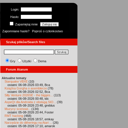
Login:
Hasło:
Zapamiętaj mnie
Zapomniane hasło?
Poproś o członkostwo
Szukaj plików/Search files
Gry
Użytki
Dema
Forum Atarum
Aktualne tematy
Starquake VBXE
(10)
ostatni: 06-08-2026 03:49, Bca
Książka Gorgha o asemblerze
(78)
ostatni: 06-08-2026 02:52, Bca
Silly Venture 2026SE - the bigges...
(113)
ostatni: 06-08-2026 00:48, tdc
AspeQt dla Androida z obsługą SIO...
(39)
ostatni: 05-08-2026 23:48, greblus
Muzycy scenowi...
(134)
ostatni: 05-08-2026 20:44, Foster
RMT hacking
(468)
ostatni: 05-08-2026 18:57, emkay
Narzędzie do ditheringu na Atari ...
(26)
ostatni: 05-08-2026 17:10, amarok