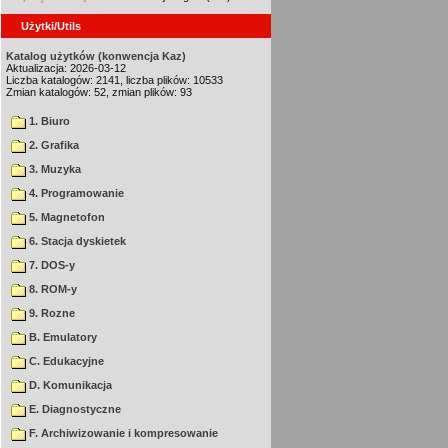
Użytki/Utils
Katalog użytków (konwencja Kaz)
Aktualizacja: 2026-03-12
Liczba katalogów: 2141, liczba plików: 10533
Zmian katalogów: 52, zmian plików: 93
1. Biuro
2. Grafika
3. Muzyka
4. Programowanie
5. Magnetofon
6. Stacja dyskietek
7. DOS-y
8. ROM-y
9. Rozne
B. Emulatory
C. Edukacyjne
D. Komunikacja
E. Diagnostyczne
F. Archiwizowanie i kompresowanie