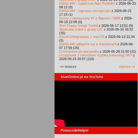
KWAS #40 - zabierzcie Atari Portfolio!
z 2026-06-23
08:12 (0)
KWAS #40 - naprawa retrosprzętu
z 2026-06-21
17:15 (1)
Sceny z demosceny #7 z Bigerem i MBR
z 2026-
06-19 22:08 (0)
Atari Floppy Image Toolkit
z 2026-06-17 13:51 (9)
Spotkanie online z grupą LST
z 2026-06-16 16:32
(16)
Recoil zintegrowany z macOS
z 2026-06-13 21:34
(5)
KWAS #40 odbędzie się w Katowicach
z 2026-06-
07 17:59 (25)
Commodore po atarowsku
z 2026-05-28 21:50 (21)
Urządzenie z rekordowo szybką transmisją SIO!
z
2026-05-24 20:57 (116)
«« nowsze
starsze »»
AtariOnline.pl na YouTube
Pomocnik/Helper