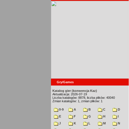
Gry/Games
Katalog gier (konwencja Kaz)
Aktualizacja: 2026-07-19
Liczba katalogów: 8878, liczba plików: 40040
Zmian katalogów: 1, zmian plików: 1
0-9
A
B
C
D
E
F
G
H
I
J
K
L
M
N