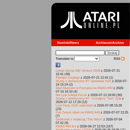
Nowinki/News
Archiwum/Archive
Translate to
RSS
Letnia edycja Silly Venture 2026
z 2026-07-31
15:41 (36)
Pamięci Jurgiego
z 2026-07-21 12:42 (1)
Sceny z demosceny #7: opowiada SuN
z 2026-07-
19 15:24 (2)
Atari Muzeum w Poznaniu na KWAS #40
z 2026-
07-16 16:10 (4)
Nie żyje kolega Pecuś
z 2026-07-13 18:00 (30)
Sceny z demosceny #7 - Grzegorz "Sun" Żyła
z
2026-07-12 17:29 (12)
Lost Party 2026 nadchodzi
z 2026-07-08 15:28
(23)
Pan Zenon i Atari na KWAS #40
z 2026-07-07 13:25
(7)
Spotkanie z redakcją "The Voice"
z 2026-07-04
07:42 (9)
KWAS #40 live
z 2026-06-27 12:53 (167)
Spotkanie z grupą USSR
z 2026-06-26 19:36 (11)