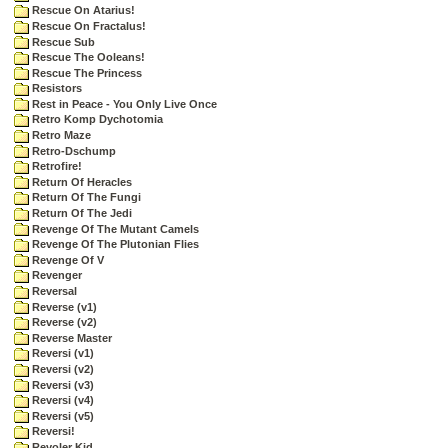
Rescue On Atarius!
Rescue On Fractalus!
Rescue Sub
Rescue The Ooleans!
Rescue The Princess
Resistors
Rest in Peace - You Only Live Once
Retro Komp Dychotomia
Retro Maze
Retro-Dschump
Retrofire!
Return Of Heracles
Return Of The Fungi
Return Of The Jedi
Revenge Of The Mutant Camels
Revenge Of The Plutonian Flies
Revenge Of V
Revenger
Reversal
Reverse (v1)
Reverse (v2)
Reverse Master
Reversi (v1)
Reversi (v2)
Reversi (v3)
Reversi (v4)
Reversi (v5)
Reversi!
Revoler Kid