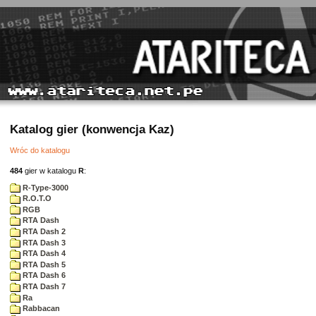
Katalog gier (konwencja Kaz)
Wróc do katalogu
484
gier w katalogu
R
:
R-Type-3000
R.O.T.O
RGB
RTA Dash
RTA Dash 2
RTA Dash 3
RTA Dash 4
RTA Dash 5
RTA Dash 6
RTA Dash 7
Ra
Rabbacan