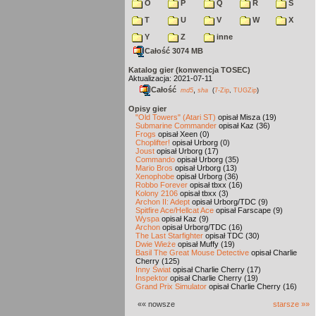
O
P
Q
R
S
T
U
V
W
X
Y
Z
inne
Całość 3074 MB
Katalog gier (konwencja TOSEC)
Aktualizacja: 2021-07-11
Całość
,
md5
sha
(
7-Zip
,
TUGZip
)
Opisy gier
"Old Towers" (Atari ST)
opisał Misza (19)
Submarine Commander
opisał Kaz (36)
Frogs
opisał Xeen (0)
Choplifter!
opisał Urborg (0)
Joust
opisał Urborg (17)
Commando
opisał Urborg (35)
Mario Bros
opisał Urborg (13)
Xenophobe
opisał Urborg (36)
Robbo Forever
opisał tbxx (16)
Kolony 2106
opisał tbxx (3)
Archon II: Adept
opisał Urborg/TDC (9)
Spitfire Ace/Hellcat Ace
opisał Farscape (9)
Wyspa
opisał Kaz (9)
Archon
opisał Urborg/TDC (16)
The Last Starfighter
opisał TDC (30)
Dwie Wieże
opisał Muffy (19)
Basil The Great Mouse Detective
opisał Charlie
Cherry (125)
Inny Świat
opisał Charlie Cherry (17)
Inspektor
opisał Charlie Cherry (19)
Grand Prix Simulator
opisał Charlie Cherry (16)
«« nowsze
starsze »»