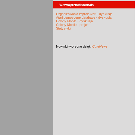
Wewnętrzne/Internals
Organizowanie imprez Atari - dyskusja
Atari demoscene database - dyskusja
Colony Mobile - dyskusja
Colony Mobile - projekt
Statystyki
Nowinki
tworzone dzięki
CuteNews