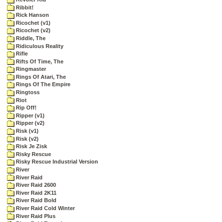
Ribbit!
Rick Hanson
Ricochet (v1)
Ricochet (v2)
Riddle, The
Ridiculous Reality
Rifle
Rifts Of Time, The
Ringmaster
Rings Of Atari, The
Rings Of The Empire
Ringtoss
Riot
Rip Off!
Ripper (v1)
Ripper (v2)
Risk (v1)
Risk (v2)
Risk Je Zisk
Risky Rescue
Risky Rescue Industrial Version
River
River Raid
River Raid 2600
River Raid 2K11
River Raid Bold
River Raid Cold Winter
River Raid Plus