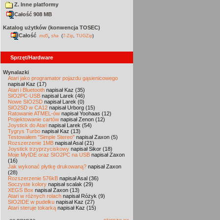
Z. Inne platformy
Całość 908 MB
Katalog użytków (konwencja TOSEC)
Całość
,
md5
sha
(
7-Zip
,
TUGZip
)
Sprzęt/Hardware
Wynalazki
Atari jako programator pojazdu gąsienicowego
napisał Kaz (17)
Atari i Bluetooth
napisał Kaz (35)
SIO2PC-USB
napisał Larek (46)
Nowe SIO2SD
napisał Larek (0)
SIO2SD w CA12
napisał Urborg (15)
Ratowanie ATMEL-ów
napisał Yoohaas (12)
Projektowanie cartów
napisał Zenon (12)
Joystick do Atari
napisał Larek (54)
Tygrys Turbo
napisał Kaz (13)
Testowałem "Simple Stereo"
napisał Zaxon (5)
Rozszerzenie 1MB
napisał Asal (21)
Joystick trzyprzyciskowy
napisał Sikor (18)
Moje MyIDE oraz SIO2PC na USB
napisał Zaxon
(16)
Jak wykonać płytkę drukowaną?
napisał Zaxon
(28)
Rozszerzenie 576kB
napisał Asal (36)
Soczyste kolory
napisał scalak (29)
XEGS Box
napisał Zaxon (13)
Atari w różnych rolach
napisał Różyk (9)
SIO2IDE w pudełku
napisał Kaz (27)
Atari steruje tokarką
napisał Kaz (15)