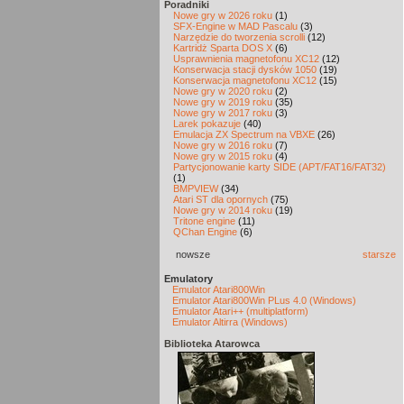
Poradniki
Nowe gry w 2026 roku
(1)
SFX-Engine w MAD Pascalu
(3)
Narzędzie do tworzenia scrolli
(12)
Kartridż Sparta DOS X
(6)
Usprawnienia magnetofonu XC12
(12)
Konserwacja stacji dysków 1050
(19)
Konserwacja magnetofonu XC12
(15)
Nowe gry w 2020 roku
(2)
Nowe gry w 2019 roku
(35)
Nowe gry w 2017 roku
(3)
Larek pokazuje
(40)
Emulacja ZX Spectrum na VBXE
(26)
Nowe gry w 2016 roku
(7)
Nowe gry w 2015 roku
(4)
Partycjonowanie karty SIDE (APT/FAT16/FAT32)
(1)
BMPVIEW
(34)
Atari ST dla opornych
(75)
Nowe gry w 2014 roku
(19)
Tritone engine
(11)
QChan Engine
(6)
nowsze
starsze
Emulatory
Emulator Atari800Win
Emulator Atari800Win PLus 4.0 (Windows)
Emulator Atari++ (multiplatform)
Emulator Altirra (Windows)
Biblioteka Atarowca