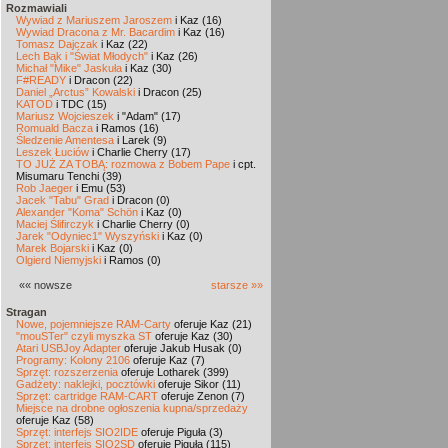
Rozmawiali
Wywiad z Mariuszem Jaroszem
i Kaz (16)
Wywiad Dracona z Mr. Bacardim
i Kaz (16)
Tomasz Dajczak
i Kaz (22)
Lech Bąk i "Świat Młodych"
i Kaz (26)
Michał "Mike" Jaskuła
i Kaz (30)
F#READY
i Dracon (22)
Daniel „Arctus” Kowalski
i Dracon (25)
KATOD
i TDC (15)
Mariusz Wojcieszek
i "Adam" (17)
Romuald Bacza
i Ramos (16)
Śledzenie Amentesa
i Larek (9)
Leszek Łuciów
i Charlie Cherry (17)
TO JUŻ ZA TOBĄ: rozmowa z Bobem Pape
i cpt.
Misumaru Tenchi (39)
Rob Jaeger
i Emu (53)
Jacek "Tabu" Grad
i Dracon (0)
Alexander "Koma" Schön
i Kaz (0)
Maciej Ślifirczyk
i Charlie Cherry (0)
Jarek "Odyniec1" Wyszyński
i Kaz (0)
Marek Bojarski
i Kaz (0)
Olgierd Niemyjski
i Ramos (0)
«« nowsze
starsze »»
Stragan
Nowe, pojemniejsze RAM-Carty
oferuje Kaz (21)
"mouSTer" czyli myszka ST
oferuje Kaz (30)
Atari USBJoy Adapter
oferuje Jakub Husak (0)
Programy: Kolony 2106
oferuje Kaz (7)
Sprzęt: rozszerzenia
oferuje Lotharek (399)
Gadżety: naklejki, pocztówki
oferuje Sikor (11)
Sprzęt: cartridge RAM-CART
oferuje Zenon (7)
Miejsce na drobne ogłoszenia kupna/sprzedaży
oferuje Kaz (58)
Sprzęt: interfejs SIO2IDE
oferuje Piguła (3)
Sprzęt: interfejs SIO2SD
oferuje Piguła (115)