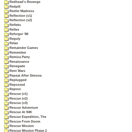
Redhead's Revenge
Redpill
Reefer Madness
Reflection (v1)
Reflection (v2)
Refleks
Reflex
Reforger '88
Reguly
Relax
Remainder Games
Remember
Remiza Party
Renaissance
Renegade
Rent Wars
Repeat After Simona
Replugged
Repossed
Repton
Rescue (v1)
Rescue (v2)
Rescue (v3)
Rescue Adventure
Rescue At 94K
Rescue Expedition, The
Rescue From Doom
Rescue Mission
Rescue Mission Phase 2