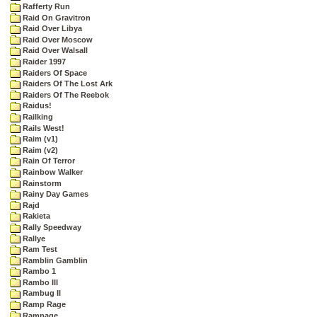
Rafferty Run
Raid On Gravitron
Raid Over Libya
Raid Over Moscow
Raid Over Walsall
Raider 1997
Raiders Of Space
Raiders Of The Lost Ark
Raiders Of The Reebok
Raidus!
Railking
Rails West!
Raim (v1)
Raim (v2)
Rain Of Terror
Rainbow Walker
Rainstorm
Rainy Day Games
Rajd
Rakieta
Rally Speedway
Rallye
Ram Test
Ramblin Gamblin
Rambo 1
Rambo III
Rambug II
Ramp Rage
Rampage