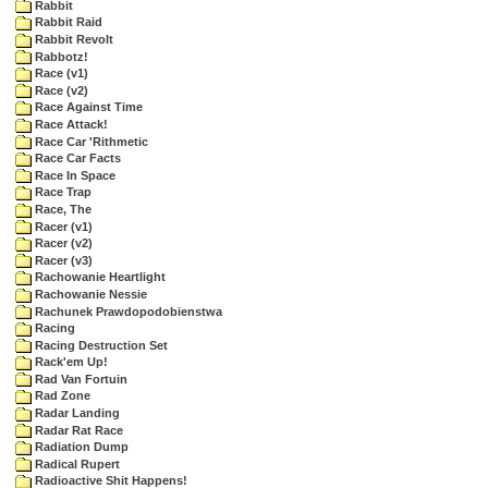
Rabbit
Rabbit Raid
Rabbit Revolt
Rabbotz!
Race (v1)
Race (v2)
Race Against Time
Race Attack!
Race Car 'Rithmetic
Race Car Facts
Race In Space
Race Trap
Race, The
Racer (v1)
Racer (v2)
Racer (v3)
Rachowanie Heartlight
Rachowanie Nessie
Rachunek Prawdopodobienstwa
Racing
Racing Destruction Set
Rack'em Up!
Rad Van Fortuin
Rad Zone
Radar Landing
Radar Rat Race
Radiation Dump
Radical Rupert
Radioactive Shit Happens!