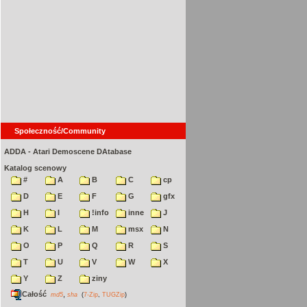
Społeczność/Community
ADDA - Atari Demoscene DAtabase
Katalog scenowy
#
A
B
C
cp
D
E
F
G
gfx
H
I
!info
inne
J
K
L
M
msx
N
O
P
Q
R
S
T
U
V
W
X
Y
Z
ziny
Całość
,
md5
sha
(
7-Zip
,
TUGZip
)