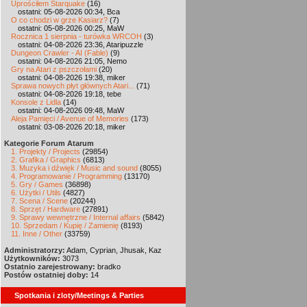
Uprościłem Starquake
(16)
ostatni: 05-08-2026 00:34, Bca
O co chodzi w grze Kasiarz?
(7)
ostatni: 05-08-2026 00:25, MaW
Rocznica 1 sierpnia - turówka WRCOH
(3)
ostatni: 04-08-2026 23:36, Ataripuzzle
Dungeon Crawler - AI (Fable)
(9)
ostatni: 04-08-2026 21:05, Nemo
Gry na Atari z pszczołami
(20)
ostatni: 04-08-2026 19:38, miker
Sprawa nowych płyt głównych Atari...
(71)
ostatni: 04-08-2026 19:18, tebe
Konsole z Lidla
(14)
ostatni: 04-08-2026 09:48, MaW
Aleja Pamięci / Avenue of Memories
(173)
ostatni: 03-08-2026 20:18, miker
Kategorie Forum Atarum
1. Projekty / Projects
(29854)
2. Grafika / Graphics
(6813)
3. Muzyka i dźwięk / Music and sound
(8055)
4. Programowanie / Programming
(13170)
5. Gry / Games
(36898)
6. Użytki / Utils
(4827)
7. Scena / Scene
(20244)
8. Sprzęt / Hardware
(27891)
9. Sprawy wewnętrzne / Internal affairs
(5842)
10. Sprzedam / Kupię / Zamienię
(8193)
11. Inne / Other
(33759)
Administratorzy:
Adam, Cyprian, Jhusak, Kaz
Użytkowników:
3073
Ostatnio zarejestrowany:
bradko
Postów ostatniej doby:
14
Spotkania i zloty/Meetings & Parties