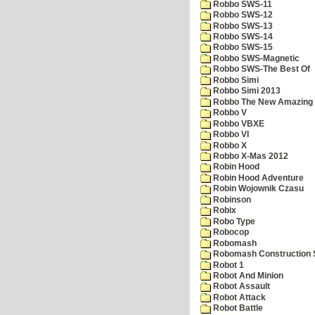
Robbo SWS-11
Robbo SWS-12
Robbo SWS-13
Robbo SWS-14
Robbo SWS-15
Robbo SWS-Magnetic
Robbo SWS-The Best Of
Robbo Simi
Robbo Simi 2013
Robbo The New Amazing A
Robbo V
Robbo VBXE
Robbo VI
Robbo X
Robbo X-Mas 2012
Robin Hood
Robin Hood Adventure
Robin Wojownik Czasu
Robinson
Robix
Robo Type
Robocop
Robomash
Robomash Construction 
Robot 1
Robot And Minion
Robot Assault
Robot Attack
Robot Battle