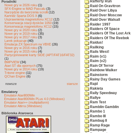
Rafferty Run
Poradniki
Nowe gry w 2026 roku
(1)
Raid On Gravitron
SFX-Engine w MAD Pascalu
(3)
Raid Over Libya
Narzędzie do tworzenia scrolli
(12)
Raid Over Moscow
Kartridż Sparta DOS X
(6)
Usprawnienia magnetofonu XC12
(12)
Raid Over Walsall
Konserwacja stacji dysków 1050
(19)
Raider 1997
Konserwacja magnetofonu XC12
(15)
Raiders Of Space
Nowe gry w 2020 roku
(2)
Raiders Of The Lost Ark
Nowe gry w 2019 roku
(35)
Nowe gry w 2017 roku
(3)
Raiders Of The Reebok
Larek pokazuje
(40)
Raidus!
Emulacja ZX Spectrum na VBXE
(26)
Railking
Nowe gry w 2016 roku
(7)
Nowe gry w 2015 roku
(4)
Rails West!
Partycjonowanie karty SIDE (APT/FAT16/FAT32)
Raim (v1)
(1)
Raim (v2)
BMPVIEW
(34)
Rain Of Terror
Atari ST dla opornych
(75)
Nowe gry w 2014 roku
(19)
Rainbow Walker
Tritone engine
(11)
Rainstorm
QChan Engine
(6)
Rainy Day Games
nowsze
starsze
Rajd
Rakieta
Emulatory
Rally Speedway
Emulator Atari800Win
Rallye
Emulator Atari800Win PLus 4.0 (Windows)
Ram Test
Emulator Atari++ (multiplatform)
Emulator Altirra (Windows)
Ramblin Gamblin
Rambo 1
Biblioteka Atarowca
Rambo III
Rambug II
Ramp Rage
Rampage