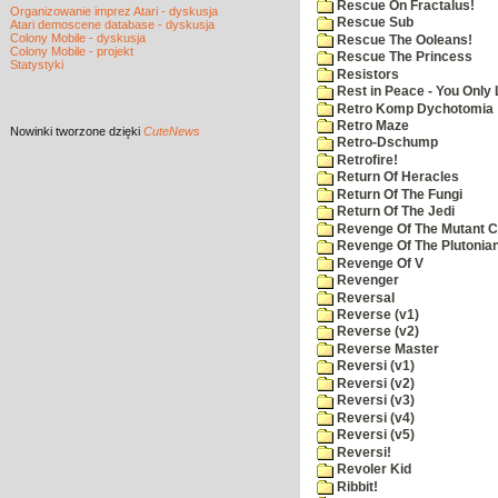
Rescue On Fractalus!
Organizowanie imprez Atari - dyskusja
Rescue Sub
Atari demoscene database - dyskusja
Colony Mobile - dyskusja
Rescue The Ooleans!
Colony Mobile - projekt
Rescue The Princess
Statystyki
Resistors
Rest in Peace - You Only
Retro Komp Dychotomia
Retro Maze
Nowinki
tworzone dzięki
CuteNews
Retro-Dschump
Retrofire!
Return Of Heracles
Return Of The Fungi
Return Of The Jedi
Revenge Of The Mutant 
Revenge Of The Plutonian
Revenge Of V
Revenger
Reversal
Reverse (v1)
Reverse (v2)
Reverse Master
Reversi (v1)
Reversi (v2)
Reversi (v3)
Reversi (v4)
Reversi (v5)
Reversi!
Revoler Kid
Ribbit!