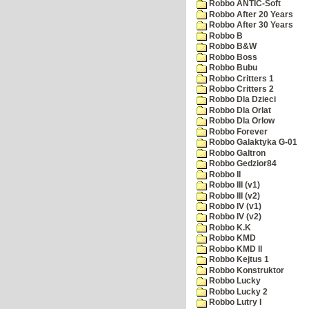
Robbo ANTIC-Soft
Robbo After 20 Years
Robbo After 30 Years
Robbo B
Robbo B&W
Robbo Boss
Robbo Bubu
Robbo Critters 1
Robbo Critters 2
Robbo Dla Dzieci
Robbo Dla Orlat
Robbo Dla Orlow
Robbo Forever
Robbo Galaktyka G-01
Robbo Galtron
Robbo Gedzior84
Robbo II
Robbo III (v1)
Robbo III (v2)
Robbo IV (v1)
Robbo IV (v2)
Robbo K.K
Robbo KMD
Robbo KMD II
Robbo Kejtus 1
Robbo Konstruktor
Robbo Lucky
Robbo Lucky 2
Robbo Lutry I