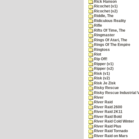
Rick Hanson
Ricochet (v1)
Ricochet (v2)
Riddle, The
Ridiculous Reality
Rifle
Rifts Of Time, The
Ringmaster
Rings Of Atari, The
Rings Of The Empire
Ringtoss
Riot
Rip Off!
Ripper (v1)
Ripper (v2)
Risk (v1)
Risk (v2)
Risk Je Zisk
Risky Rescue
Risky Rescue Industrial 
River
River Raid
River Raid 2600
River Raid 2K11
River Raid Bold
River Raid Cold Winter
River Raid Plus
River Raid Tornado
River Raid on Mars