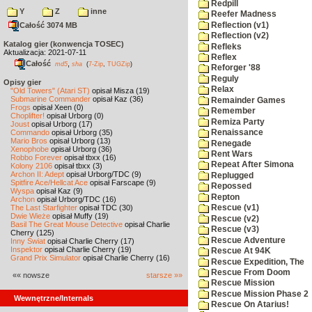
Redpill
Y
Z
inne
Reefer Madness
Reflection (v1)
Całość 3074 MB
Reflection (v2)
Katalog gier (konwencja TOSEC)
Refleks
Aktualizacja: 2021-07-11
Reflex
Całość
,
md5
sha
(
7-Zip
,
TUGZip
)
Reforger '88
Reguly
Opisy gier
Relax
"Old Towers" (Atari ST)
opisał Misza (19)
Submarine Commander
opisał Kaz (36)
Remainder Games
Frogs
opisał Xeen (0)
Remember
Choplifter!
opisał Urborg (0)
Remiza Party
Joust
opisał Urborg (17)
Commando
opisał Urborg (35)
Renaissance
Mario Bros
opisał Urborg (13)
Renegade
Xenophobe
opisał Urborg (36)
Rent Wars
Robbo Forever
opisał tbxx (16)
Repeat After Simona
Kolony 2106
opisał tbxx (3)
Archon II: Adept
opisał Urborg/TDC (9)
Replugged
Spitfire Ace/Hellcat Ace
opisał Farscape (9)
Repossed
Wyspa
opisał Kaz (9)
Repton
Archon
opisał Urborg/TDC (16)
The Last Starfighter
opisał TDC (30)
Rescue (v1)
Dwie Wieże
opisał Muffy (19)
Rescue (v2)
Basil The Great Mouse Detective
opisał Charlie
Rescue (v3)
Cherry (125)
Rescue Adventure
Inny Świat
opisał Charlie Cherry (17)
Inspektor
opisał Charlie Cherry (19)
Rescue At 94K
Grand Prix Simulator
opisał Charlie Cherry (16)
Rescue Expedition, The
Rescue From Doom
«« nowsze
starsze »»
Rescue Mission
Rescue Mission Phase 2
Wewnętrzne/Internals
Rescue On Atarius!