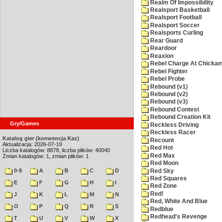
Realm Of Impossibility
Realsport Basketball
Realsport Football
Realsport Soccer
Realsports Curling
Rear Guard
Reardoor
Reaxion
Rebel Charge At Chicka
Rebel Fighter
Rebel Probe
Rebound (v1)
Rebound (v2)
Rebound (v3)
Rebound Contest
Rebound Creation Kit
Gry/Games
Reckless Driving
Reckless Racer
Katalog gier (konwencja Kaz)
Recount
Aktualizacja: 2026-07-19
Red Hot
Liczba katalogów: 8878, liczba plików: 40040
Red Max
Zmian katalogów: 1, zmian plików: 1
Red Moon
0-9
A
B
C
D
Red Sky
Red Squares
E
F
G
H
I
Red Zone
Red!
J
K
L
M
N
Red, White And Blue
O
P
Q
R
S
Redblue
Redhead's Revenge
T
U
V
W
X