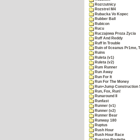
Rozrzutnicy
Rozstrel M4
Rubacka Vo Kopec
Rubber Ball
Rubicon
Rucu
Ruczajowa Proza Zycia
Ruff And Reddy
Ruff In Trouble
Ruin of 0ceanus Pr1me, 
Ruins
Ruleta (v1)
Ruleta (v2)
Rum Runner
Run Away
Run For It
Run For The Money
Run+Jump Construction S
Run, Fox, Run!
Runaround II
Runfast
Runner (v1)
Runner (v2)
Runner Bear
Runway 180
Ruptus
Rush Hour
Rush Hour Race
Russian Roulette