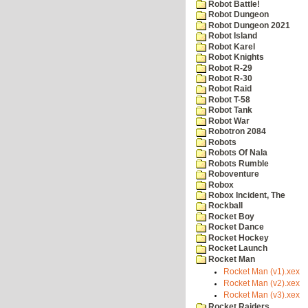
Robot Battle!
Robot Dungeon
Robot Dungeon 2021
Robot Island
Robot Karel
Robot Knights
Robot R-29
Robot R-30
Robot Raid
Robot T-58
Robot Tank
Robot War
Robotron 2084
Robots
Robots Of Nala
Robots Rumble
Roboventure
Robox
Robox Incident, The
Rockball
Rocket Boy
Rocket Dance
Rocket Hockey
Rocket Launch
Rocket Man
Rocket Man (v1).xex
Rocket Man (v2).xex
Rocket Man (v3).xex
Rocket Raiders