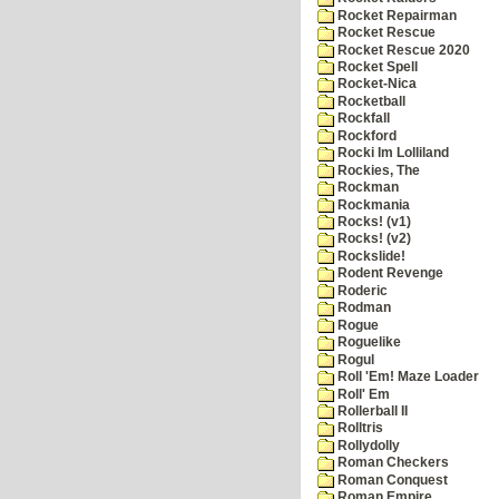
Rocket Repairman
Rocket Rescue
Rocket Rescue 2020
Rocket Spell
Rocket-Nica
Rocketball
Rockfall
Rockford
Rocki Im Lolliland
Rockies, The
Rockman
Rockmania
Rocks! (v1)
Rocks! (v2)
Rockslide!
Rodent Revenge
Roderic
Rodman
Rogue
Roguelike
Rogul
Roll 'Em! Maze Loader
Roll' Em
Rollerball II
Rolltris
Rollydolly
Roman Checkers
Roman Conquest
Roman Empire