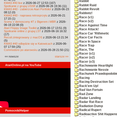
Rabbit
KWAS #40 live
z 2026-06-27 12:53 (167)
Rabbit Raid
Spotkanie z grupą USSR
z 2026-06-26 19:36 (11)
KWAS #40 - zabierzcie Atari Portfolio!
z 2026-06-23
Rabbit Revolt
08:12 (0)
Rabbotz!
KWAS #40 - naprawa retrosprzętu
z 2026-06-21
Race (v1)
17:15 (1)
Race (v2)
Sceny z demosceny #7 z Bigerem i MBR
z 2026-
06-19 22:08 (0)
Race Against Time
Atari Floppy Image Toolkit
z 2026-06-17 13:51 (9)
Race Attack!
Spotkanie online z grupą LST
z 2026-06-16 16:32
Race Car 'Rithmetic
(17)
Recoil zintegrowany z macOS
z 2026-06-13 21:34
Race Car Facts
(5)
Race In Space
KWAS #40 odbędzie się w Katowicach
z 2026-06-
Race Trap
07 17:59 (25)
Race, The
Commodore po atarowsku
z 2026-05-28 21:50 (21)
Racer (v1)
«« nowsze
starsze »»
Racer (v2)
Racer (v3)
AtariOnline.pl na YouTube
Rachowanie Heartlight
Rachowanie Nessie
Rachunek Prawdopodobi
Racing
Racing Destruction Set
Rack'em Up!
Rad Van Fortuin
Rad Zone
Radar Landing
Radar Rat Race
Radiation Dump
Radical Rupert
Pomocnik/Helper
Radioactive Shit Happens