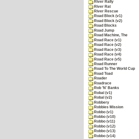
River Rally
River Rat
River Rescue
Road Block (v1)
Road Block (v2)
Road Blocks
Road Jump
Road Machine, The
Road Race (v1)
Road Race (v2)
Road Race (v3)
Road Race (v4)
Road Race (v5)
Road Runner
Road To The World Cup
Road Toad
Roader
Roadrace
Rob 'N' Banks
Robal (v1)
Robal (v2)
Robbery
Robbies Mission
Robbo (v1)
Robbo (v10)
Robbo (v11)
Robbo (v12)
Robbo (v13)
Robbo (v14)