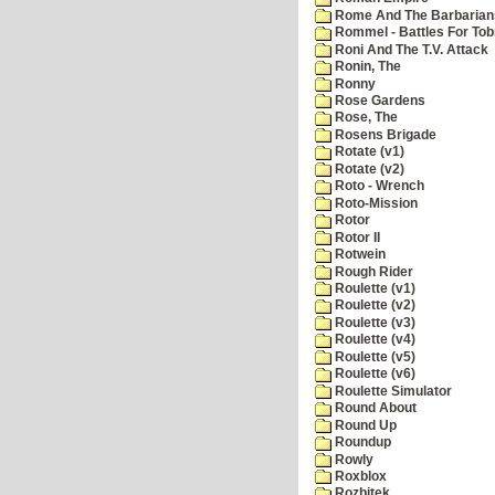
Rome And The Barbarian
Rommel - Battles For Tob
Roni And The T.V. Attack
Ronin, The
Ronny
Rose Gardens
Rose, The
Rosens Brigade
Rotate (v1)
Rotate (v2)
Roto - Wrench
Roto-Mission
Rotor
Rotor II
Rotwein
Rough Rider
Roulette (v1)
Roulette (v2)
Roulette (v3)
Roulette (v4)
Roulette (v5)
Roulette (v6)
Roulette Simulator
Round About
Round Up
Roundup
Rowly
Roxblox
Rozbitek