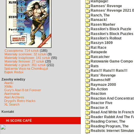
Rampage!
Ramses' Revenge
Ramses' Revenge 2021 
Ranch, The
Ransack!
Rasen Maeher
Rassilon's Block Puzzle
Rassilon's Block Puzzles
Rassilon's Rollout
Raszyn 1809
Rat Race
Czasopisma: 714 sztuk
(185)
Ratapede
Materiały scenowe: 32 sztuki
(9)
Ratcatcher
Materiały książkowe: 141 sztuk
(55)
Materiały firmowe: 27 sztuk
(20)
Ratowanie Game Compo
Materiały o grach: 351 sztuk
(211)
Rats
Spiżarnia Voya na Chomikuj.pl
Rats!!! Rats!!! Rats!!!
Bajtek Redux
Rats' Revenge
Zasoby wiedzy
Raumschiff
Atariki
Raymaze 2000
XWiki
Re-Action
Gury's Atari 8-bit Forever
Atarimania
Reaction
Atari Archives
Reaction And Concentrati
Drygol's Retro Hacks
Reactor Five
XL Search
Reactor-X
Kontakt
Read And Write In French
Reader Rabbit And The F
HI SCORE CAFÉ
Reading Corner, The
Reading Program, The
Realistic Internet Simulat