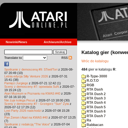
Nowinki/News
Archiwum/Archive
Katalog gier (konwe
Translate to
RSS
Wróc do katalogu
484
gier w katalogu
R
:
Spotkanie z demosceną #9: STeel/Tori
z 2026-08-
07 20:49 (10)
R-Type-3000
Letnia edycja Silly Venture 2026
z 2026-07-31
15:41 (38)
R.O.T.O
Pamięci Jurgiego
z 2026-07-21 12:42 (1)
RGB
Sceny z demosceny #7: opowiada SuN
z 2026-07-
RTA Dash
19 15:24 (2)
Atari Muzeum w Poznaniu na KWAS #40
z 2026-
RTA Dash 2
07-16 16:10 (4)
RTA Dash 3
Nie żyje kolega Pecuś
z 2026-07-13 18:00 (30)
RTA Dash 4
Sceny z demosceny #7 - Grzegorz "Sun" Żyła
z
RTA Dash 5
2026-07-12 17:29 (12)
Lost Party 2026 nadchodzi
z 2026-07-08 15:28
RTA Dash 6
(23)
RTA Dash 7
Pan Zenon i Atari na KWAS #40
z 2026-07-07 13:25
Ra
(7)
Spotkanie z redakcją "The Voice"
z 2026-07-04
Rabbacan
07:42 (9)