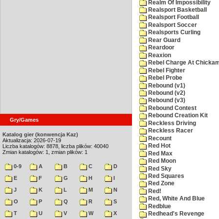
Realm Of Impossibility
Realsport Basketball
Realsport Football
Realsport Soccer
Realsports Curling
Rear Guard
Reardoor
Reaxion
Rebel Charge At Chicka
Rebel Fighter
Rebel Probe
Rebound (v1)
Rebound (v2)
Rebound (v3)
Rebound Contest
Rebound Creation Kit
Gry/Games
Reckless Driving
Reckless Racer
Katalog gier (konwencja Kaz)
Recount
Aktualizacja: 2026-07-19
Red Hot
Liczba katalogów: 8878, liczba plików: 40040
Zmian katalogów: 1, zmian plików: 1
Red Max
Red Moon
0-9
A
B
C
D
Red Sky
Red Squares
E
F
G
H
I
Red Zone
J
K
L
M
N
Red!
Red, White And Blue
O
P
Q
R
S
Redblue
T
U
V
W
X
Redhead's Revenge