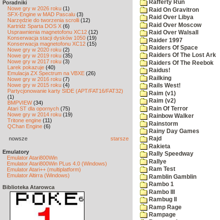
Rafferty Run
Poradniki
Nowe gry w 2026 roku
(1)
Raid On Gravitron
SFX-Engine w MAD Pascalu
(3)
Raid Over Libya
Narzędzie do tworzenia scrolli
(12)
Raid Over Moscow
Kartridż Sparta DOS X
(6)
Usprawnienia magnetofonu XC12
(12)
Raid Over Walsall
Konserwacja stacji dysków 1050
(19)
Raider 1997
Konserwacja magnetofonu XC12
(15)
Raiders Of Space
Nowe gry w 2020 roku
(2)
Raiders Of The Lost Ark
Nowe gry w 2019 roku
(35)
Nowe gry w 2017 roku
(3)
Raiders Of The Reebok
Larek pokazuje
(40)
Raidus!
Emulacja ZX Spectrum na VBXE
(26)
Railking
Nowe gry w 2016 roku
(7)
Nowe gry w 2015 roku
(4)
Rails West!
Partycjonowanie karty SIDE (APT/FAT16/FAT32)
Raim (v1)
(1)
Raim (v2)
BMPVIEW
(34)
Rain Of Terror
Atari ST dla opornych
(75)
Nowe gry w 2014 roku
(19)
Rainbow Walker
Tritone engine
(11)
Rainstorm
QChan Engine
(6)
Rainy Day Games
nowsze
starsze
Rajd
Rakieta
Emulatory
Rally Speedway
Emulator Atari800Win
Rallye
Emulator Atari800Win PLus 4.0 (Windows)
Ram Test
Emulator Atari++ (multiplatform)
Emulator Altirra (Windows)
Ramblin Gamblin
Rambo 1
Biblioteka Atarowca
Rambo III
Rambug II
Ramp Rage
Rampage