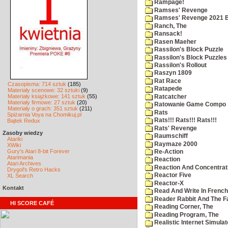
Rampage!
Ramses' Revenge
Ramses' Revenge 2021 
Ranch, The
Ransack!
Rasen Maeher
Rassilon's Block Puzzle
Rassilon's Block Puzzles
Rassilon's Rollout
Raszyn 1809
Rat Race
Czasopisma: 714 sztuk
(185)
Ratapede
Materiały scenowe: 32 sztuki
(9)
Materiały książkowe: 141 sztuk
(55)
Ratcatcher
Materiały firmowe: 27 sztuk
(20)
Ratowanie Game Compo
Materiały o grach: 351 sztuk
(211)
Rats
Spiżarnia Voya na Chomikuj.pl
Rats!!! Rats!!! Rats!!!
Bajtek Redux
Rats' Revenge
Zasoby wiedzy
Raumschiff
Atariki
Raymaze 2000
XWiki
Gury's Atari 8-bit Forever
Re-Action
Atarimania
Reaction
Atari Archives
Reaction And Concentrati
Drygol's Retro Hacks
Reactor Five
XL Search
Reactor-X
Kontakt
Read And Write In French
Reader Rabbit And The F
HI SCORE CAFÉ
Reading Corner, The
Reading Program, The
Realistic Internet Simulat