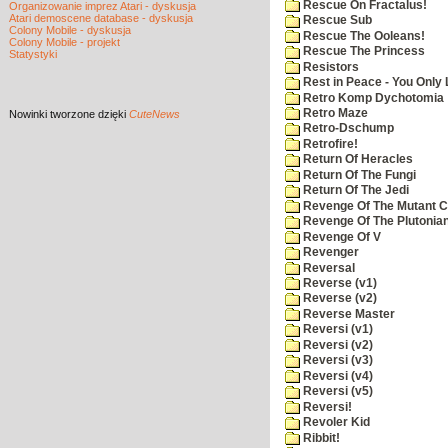
Rescue On Fractalus!
Organizowanie imprez Atari - dyskusja
Atari demoscene database - dyskusja
Rescue Sub
Colony Mobile - dyskusja
Rescue The Ooleans!
Colony Mobile - projekt
Rescue The Princess
Statystyki
Resistors
Rest in Peace - You Only
Retro Komp Dychotomia
Retro Maze
Nowinki
tworzone dzięki
CuteNews
Retro-Dschump
Retrofire!
Return Of Heracles
Return Of The Fungi
Return Of The Jedi
Revenge Of The Mutant 
Revenge Of The Plutonian
Revenge Of V
Revenger
Reversal
Reverse (v1)
Reverse (v2)
Reverse Master
Reversi (v1)
Reversi (v2)
Reversi (v3)
Reversi (v4)
Reversi (v5)
Reversi!
Revoler Kid
Ribbit!