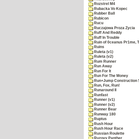
Rozstrel M4
Rubacka Vo Kopec
Rubber Ball
Rubicon
Rucu
Ruczajowa Proza Zycia
Ruff And Reddy
Ruff In Trouble
Ruin of 0ceanus Pr1me, 
Ruins
Ruleta (v1)
Ruleta (v2)
Rum Runner
Run Away
Run For It
Run For The Money
Run+Jump Construction S
Run, Fox, Run!
Runaround II
Runfast
Runner (v1)
Runner (v2)
Runner Bear
Runway 180
Ruptus
Rush Hour
Rush Hour Race
Russian Roulette
Ruzovy Panther