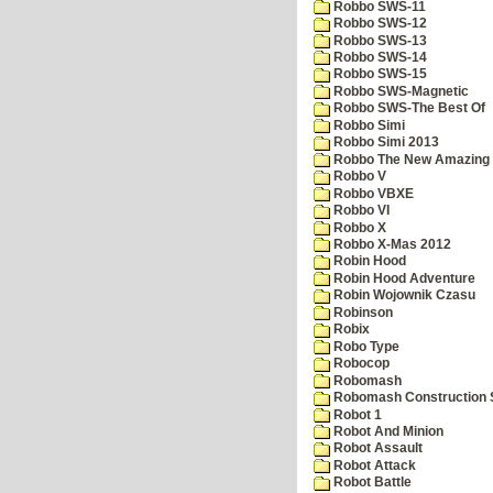
Robbo SWS-11
Robbo SWS-12
Robbo SWS-13
Robbo SWS-14
Robbo SWS-15
Robbo SWS-Magnetic
Robbo SWS-The Best Of
Robbo Simi
Robbo Simi 2013
Robbo The New Amazing A
Robbo V
Robbo VBXE
Robbo VI
Robbo X
Robbo X-Mas 2012
Robin Hood
Robin Hood Adventure
Robin Wojownik Czasu
Robinson
Robix
Robo Type
Robocop
Robomash
Robomash Construction 
Robot 1
Robot And Minion
Robot Assault
Robot Attack
Robot Battle