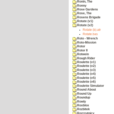
Ronin, The
Ronny
Rose Gardens
Rose, The
Rosens Brigade
Rotate (v1)
Rotate (v2)
Rotate (b).atr
Rotate.bas
Roto - Wrench
Roto-Mission
Rotor
Rotor II
Rotwein
Rough Rider
Roulette (v1)
Roulette (v2)
Roulette (v3)
Roulette (v4)
Roulette (v5)
Roulette (v6)
Roulette Simulator
Round About
Round Up
Roundup
Rowly
Roxblox
Rozbitek
Rozrzutnicy