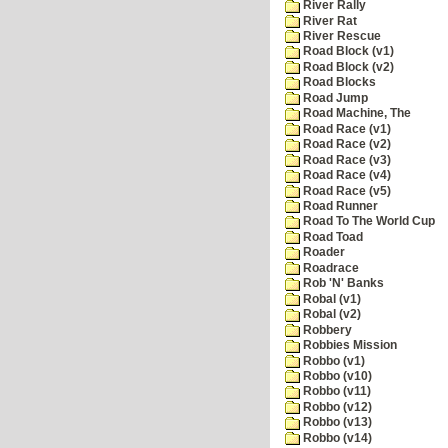
River Rally
River Rat
River Rescue
Road Block (v1)
Road Block (v2)
Road Blocks
Road Jump
Road Machine, The
Road Race (v1)
Road Race (v2)
Road Race (v3)
Road Race (v4)
Road Race (v5)
Road Runner
Road To The World Cup
Road Toad
Roader
Roadrace
Rob 'N' Banks
Robal (v1)
Robal (v2)
Robbery
Robbies Mission
Robbo (v1)
Robbo (v10)
Robbo (v11)
Robbo (v12)
Robbo (v13)
Robbo (v14)