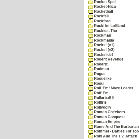
Rocket Spell
Rocket-Nica
Rocketball
Rockfall
Rockford
Rocki Im Lolliland
Rockies, The
Rockman
Rockmania
Rocks! (v1)
Rocks! (v2)
Rockslide!
Rodent Revenge
Roderic
Rodman
Rogue
Roguelike
Rogul
Roll 'Em! Maze Loader
Roll' Em
Rollerball II
Rolltris
Rollydolly
Roman Checkers
Roman Conquest
Roman Empire
Rome And The Barbarian
Rommel - Battles For Tob
Roni And The T.V. Attack