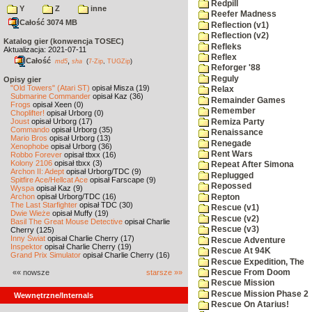
Redpill
Y
Z
inne
Reefer Madness
Całość 3074 MB
Reflection (v1)
Reflection (v2)
Katalog gier (konwencja TOSEC)
Refleks
Aktualizacja: 2021-07-11
Reflex
Całość
,
md5
sha
(
7-Zip
,
TUGZip
)
Reforger '88
Reguly
Opisy gier
"Old Towers" (Atari ST)
opisał Misza (19)
Relax
Submarine Commander
opisał Kaz (36)
Remainder Games
Frogs
opisał Xeen (0)
Remember
Choplifter!
opisał Urborg (0)
Joust
opisał Urborg (17)
Remiza Party
Commando
opisał Urborg (35)
Renaissance
Mario Bros
opisał Urborg (13)
Renegade
Xenophobe
opisał Urborg (36)
Rent Wars
Robbo Forever
opisał tbxx (16)
Kolony 2106
opisał tbxx (3)
Repeat After Simona
Archon II: Adept
opisał Urborg/TDC (9)
Replugged
Spitfire Ace/Hellcat Ace
opisał Farscape (9)
Repossed
Wyspa
opisał Kaz (9)
Archon
opisał Urborg/TDC (16)
Repton
The Last Starfighter
opisał TDC (30)
Rescue (v1)
Dwie Wieże
opisał Muffy (19)
Rescue (v2)
Basil The Great Mouse Detective
opisał Charlie
Rescue (v3)
Cherry (125)
Inny Świat
opisał Charlie Cherry (17)
Rescue Adventure
Inspektor
opisał Charlie Cherry (19)
Rescue At 94K
Grand Prix Simulator
opisał Charlie Cherry (16)
Rescue Expedition, The
«« nowsze
starsze »»
Rescue From Doom
Rescue Mission
Rescue Mission Phase 2
Wewnętrzne/Internals
Rescue On Atarius!