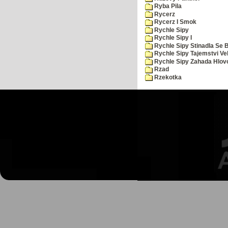
Ryba Pila
Rycerz
Rycerz I Smok
Rychle Sipy
Rychle Sipy I
Rychle Sipy Stinadla Se 
Rychle Sipy Tajemstvi Ve
Rychle Sipy Zahada Hlov
Rzad
Rzekotka