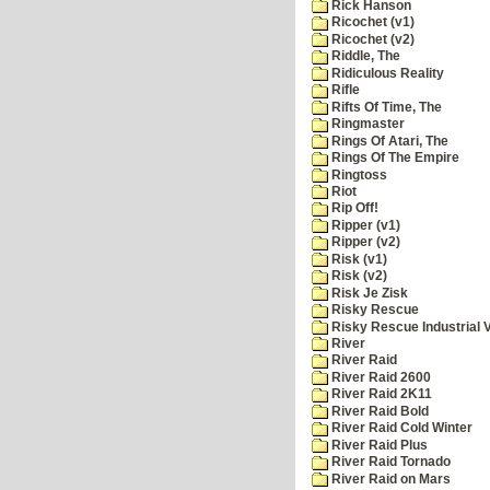
Rick Hanson
Ricochet (v1)
Ricochet (v2)
Riddle, The
Ridiculous Reality
Rifle
Rifts Of Time, The
Ringmaster
Rings Of Atari, The
Rings Of The Empire
Ringtoss
Riot
Rip Off!
Ripper (v1)
Ripper (v2)
Risk (v1)
Risk (v2)
Risk Je Zisk
Risky Rescue
Risky Rescue Industrial 
River
River Raid
River Raid 2600
River Raid 2K11
River Raid Bold
River Raid Cold Winter
River Raid Plus
River Raid Tornado
River Raid on Mars