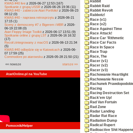
Rabbit
KWAS #40 live
z 2026-06-27 12:53 (167)
Rabbit Raid
Spotkanie z grupą USSR
z 2026-06-26 19:36 (11)
KWAS #40 - zabierzcie Atari Portfolio!
z 2026-06-23
Rabbit Revolt
08:12 (0)
Rabbotz!
KWAS #40 - naprawa retrosprzętu
z 2026-06-21
Race (v1)
17:15 (1)
Race (v2)
Sceny z demosceny #7 z Bigerem i MBR
z 2026-
06-19 22:08 (0)
Race Against Time
Atari Floppy Image Toolkit
z 2026-06-17 13:51 (9)
Race Attack!
Spotkanie online z grupą LST
z 2026-06-16 16:32
Race Car 'Rithmetic
(17)
Recoil zintegrowany z macOS
z 2026-06-13 21:34
Race Car Facts
(5)
Race In Space
KWAS #40 odbędzie się w Katowicach
z 2026-06-
Race Trap
07 17:59 (25)
Race, The
Commodore po atarowsku
z 2026-05-28 21:50 (21)
Racer (v1)
«« nowsze
starsze »»
Racer (v2)
Racer (v3)
AtariOnline.pl na YouTube
Rachowanie Heartlight
Rachowanie Nessie
Rachunek Prawdopodobi
Racing
Racing Destruction Set
Rack'em Up!
Rad Van Fortuin
Rad Zone
Radar Landing
Radar Rat Race
Radiation Dump
Radical Rupert
Pomocnik/Helper
Radioactive Shit Happens