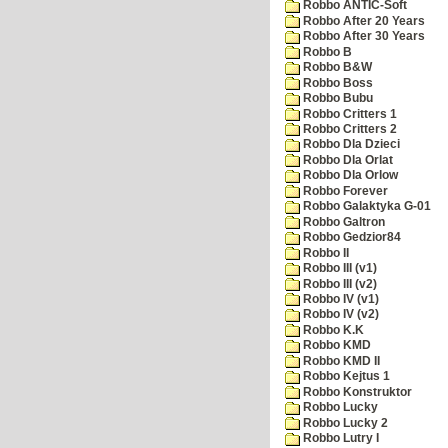
Robbo ANTIC-Soft
Robbo After 20 Years
Robbo After 30 Years
Robbo B
Robbo B&W
Robbo Boss
Robbo Bubu
Robbo Critters 1
Robbo Critters 2
Robbo Dla Dzieci
Robbo Dla Orlat
Robbo Dla Orlow
Robbo Forever
Robbo Galaktyka G-01
Robbo Galtron
Robbo Gedzior84
Robbo II
Robbo III (v1)
Robbo III (v2)
Robbo IV (v1)
Robbo IV (v2)
Robbo K.K
Robbo KMD
Robbo KMD II
Robbo Kejtus 1
Robbo Konstruktor
Robbo Lucky
Robbo Lucky 2
Robbo Lutry I