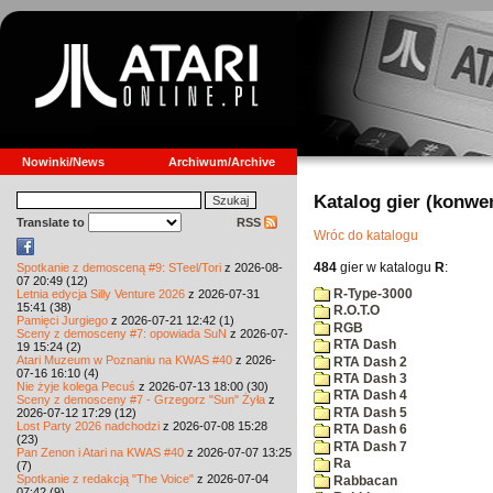
Nowinki/News
Archiwum/Archive
Katalog gier (konwe
Translate to
RSS
Wróc do katalogu
484
gier w katalogu
R
:
Spotkanie z demosceną #9: STeel/Tori
z 2026-08-
07 20:49 (12)
R-Type-3000
Letnia edycja Silly Venture 2026
z 2026-07-31
15:41 (38)
R.O.T.O
Pamięci Jurgiego
z 2026-07-21 12:42 (1)
RGB
Sceny z demosceny #7: opowiada SuN
z 2026-07-
RTA Dash
19 15:24 (2)
Atari Muzeum w Poznaniu na KWAS #40
z 2026-
RTA Dash 2
07-16 16:10 (4)
RTA Dash 3
Nie żyje kolega Pecuś
z 2026-07-13 18:00 (30)
RTA Dash 4
Sceny z demosceny #7 - Grzegorz "Sun" Żyła
z
RTA Dash 5
2026-07-12 17:29 (12)
Lost Party 2026 nadchodzi
z 2026-07-08 15:28
RTA Dash 6
(23)
RTA Dash 7
Pan Zenon i Atari na KWAS #40
z 2026-07-07 13:25
Ra
(7)
Spotkanie z redakcją "The Voice"
z 2026-07-04
Rabbacan
07:42 (9)