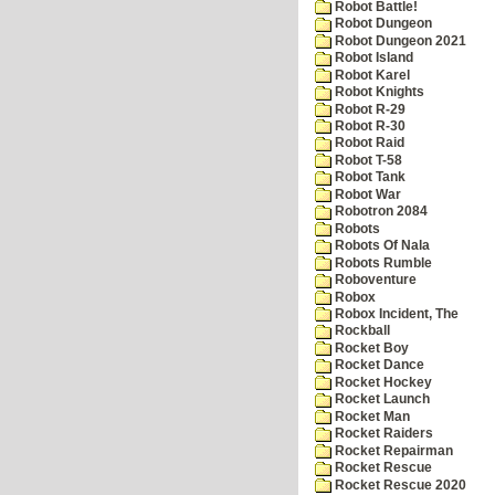
Robot Battle!
Robot Dungeon
Robot Dungeon 2021
Robot Island
Robot Karel
Robot Knights
Robot R-29
Robot R-30
Robot Raid
Robot T-58
Robot Tank
Robot War
Robotron 2084
Robots
Robots Of Nala
Robots Rumble
Roboventure
Robox
Robox Incident, The
Rockball
Rocket Boy
Rocket Dance
Rocket Hockey
Rocket Launch
Rocket Man
Rocket Raiders
Rocket Repairman
Rocket Rescue
Rocket Rescue 2020