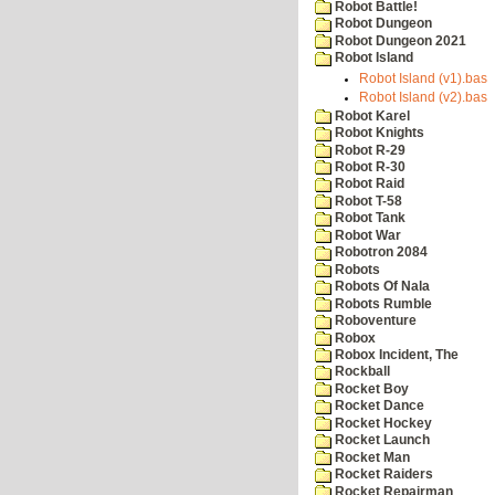
Robot Battle!
Robot Dungeon
Robot Dungeon 2021
Robot Island
Robot Island (v1).bas
Robot Island (v2).bas
Robot Karel
Robot Knights
Robot R-29
Robot R-30
Robot Raid
Robot T-58
Robot Tank
Robot War
Robotron 2084
Robots
Robots Of Nala
Robots Rumble
Roboventure
Robox
Robox Incident, The
Rockball
Rocket Boy
Rocket Dance
Rocket Hockey
Rocket Launch
Rocket Man
Rocket Raiders
Rocket Repairman