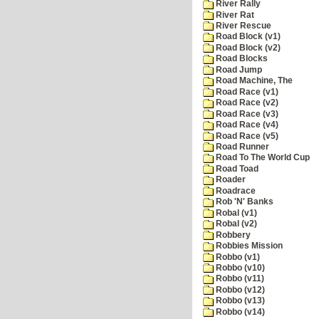
River Rally
River Rat
River Rescue
Road Block (v1)
Road Block (v2)
Road Blocks
Road Jump
Road Machine, The
Road Race (v1)
Road Race (v2)
Road Race (v3)
Road Race (v4)
Road Race (v5)
Road Runner
Road To The World Cup
Road Toad
Roader
Roadrace
Rob 'N' Banks
Robal (v1)
Robal (v2)
Robbery
Robbies Mission
Robbo (v1)
Robbo (v10)
Robbo (v11)
Robbo (v12)
Robbo (v13)
Robbo (v14)