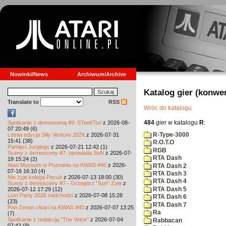
Nowinki/News
Archiwum/Archive
Katalog gier (konwe
Translate to
RSS
Wróc do katalogu
484
gier w katalogu
R
:
Spotkanie z demosceną #9: STeel/Tori
z 2026-08-
07 20:49 (6)
R-Type-3000
Letnia edycja Silly Venture 2026
z 2026-07-31
15:41 (38)
R.O.T.O
Pamięci Jurgiego
z 2026-07-21 12:42 (1)
RGB
Sceny z demosceny #7: opowiada SuN
z 2026-07-
RTA Dash
19 15:24 (2)
Atari Muzeum w Poznaniu na KWAS #40
z 2026-
RTA Dash 2
07-16 16:10 (4)
RTA Dash 3
Nie żyje kolega Pecuś
z 2026-07-13 18:00 (30)
RTA Dash 4
Sceny z demosceny #7 - Grzegorz "Sun" Żyła
z
RTA Dash 5
2026-07-12 17:29 (12)
Lost Party 2026 nadchodzi
z 2026-07-08 15:28
RTA Dash 6
(23)
RTA Dash 7
Pan Zenon i Atari na KWAS #40
z 2026-07-07 13:25
Ra
(7)
Spotkanie z redakcją "The Voice"
z 2026-07-04
Rabbacan
07:42 (9)