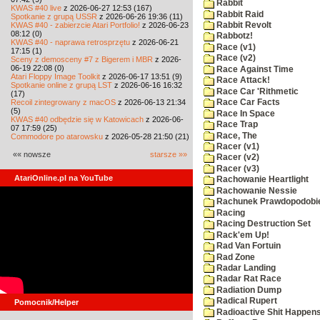
Rabbit
KWAS #40 live
z 2026-06-27 12:53 (167)
Rabbit Raid
Spotkanie z grupą USSR
z 2026-06-26 19:36 (11)
KWAS #40 - zabierzcie Atari Portfolio!
z 2026-06-23
Rabbit Revolt
08:12 (0)
Rabbotz!
KWAS #40 - naprawa retrosprzętu
z 2026-06-21
Race (v1)
17:15 (1)
Race (v2)
Sceny z demosceny #7 z Bigerem i MBR
z 2026-
06-19 22:08 (0)
Race Against Time
Atari Floppy Image Toolkit
z 2026-06-17 13:51 (9)
Race Attack!
Spotkanie online z grupą LST
z 2026-06-16 16:32
Race Car 'Rithmetic
(17)
Recoil zintegrowany z macOS
z 2026-06-13 21:34
Race Car Facts
(5)
Race In Space
KWAS #40 odbędzie się w Katowicach
z 2026-06-
Race Trap
07 17:59 (25)
Race, The
Commodore po atarowsku
z 2026-05-28 21:50 (21)
Racer (v1)
«« nowsze
starsze »»
Racer (v2)
Racer (v3)
AtariOnline.pl na YouTube
Rachowanie Heartlight
Rachowanie Nessie
Rachunek Prawdopodobi
Racing
Racing Destruction Set
Rack'em Up!
Rad Van Fortuin
Rad Zone
Radar Landing
Radar Rat Race
Radiation Dump
Radical Rupert
Pomocnik/Helper
Radioactive Shit Happens