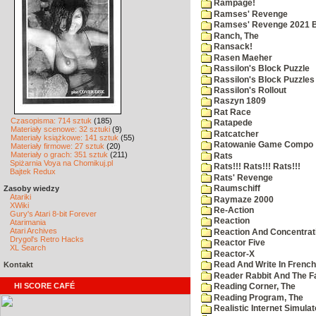
Rampage!
Ramses' Revenge
Ramses' Revenge 2021 
Ranch, The
Ransack!
Rasen Maeher
Rassilon's Block Puzzle
Rassilon's Block Puzzles
Rassilon's Rollout
Raszyn 1809
Rat Race
Czasopisma: 714 sztuk
(185)
Ratapede
Materiały scenowe: 32 sztuki
(9)
Ratcatcher
Materiały książkowe: 141 sztuk
(55)
Ratowanie Game Compo
Materiały firmowe: 27 sztuk
(20)
Materiały o grach: 351 sztuk
(211)
Rats
Spiżarnia Voya na Chomikuj.pl
Rats!!! Rats!!! Rats!!!
Bajtek Redux
Rats' Revenge
Zasoby wiedzy
Raumschiff
Atariki
Raymaze 2000
XWiki
Re-Action
Gury's Atari 8-bit Forever
Reaction
Atarimania
Atari Archives
Reaction And Concentrati
Drygol's Retro Hacks
Reactor Five
XL Search
Reactor-X
Kontakt
Read And Write In French
Reader Rabbit And The F
HI SCORE CAFÉ
Reading Corner, The
Reading Program, The
Realistic Internet Simulat