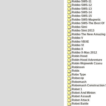
Robbo SWS-11
Robbo SWS-12
Robbo SWS-13
Robbo SWS-14
Robbo SWS-15
Robbo SWS-Magnetic
Robbo SWS-The Best Of
Robbo Simi
Robbo Simi 2013
Robbo The New Amazing A
Robbo V
Robbo VBXE
Robbo VI
Robbo X
Robbo X-Mas 2012
Robin Hood
Robin Hood Adventure
Robin Wojownik Czasu
Robinson
Robix
Robo Type
Robocop
Robomash
Robomash Construction 
Robot 1
Robot And Minion
Robot Assault
Robot Attack
Robot Battle