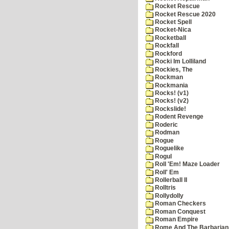
Rocket Rescue
Rocket Rescue 2020
Rocket Spell
Rocket-Nica
Rocketball
Rockfall
Rockford
Rocki Im Lolliland
Rockies, The
Rockman
Rockmania
Rocks! (v1)
Rocks! (v2)
Rockslide!
Rodent Revenge
Roderic
Rodman
Rogue
Roguelike
Rogul
Roll 'Em! Maze Loader
Roll' Em
Rollerball II
Rolltris
Rollydolly
Roman Checkers
Roman Conquest
Roman Empire
Rome And The Barbarian