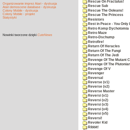
Rescue On Fractalus!
Organizowanie imprez Atari - dyskusja
Rescue Sub
Atari demoscene database - dyskusja
Rescue The Ooleans!
Colony Mobile - dyskusja
Colony Mobile - projekt
Rescue The Princess
Statystyki
Resistors
Rest in Peace - You Only
Retro Komp Dychotomia
Retro Maze
Nowinki
tworzone dzięki
CuteNews
Retro-Dschump
Retrofire!
Return Of Heracles
Return Of The Fungi
Return Of The Jedi
Revenge Of The Mutant 
Revenge Of The Plutonian
Revenge Of V
Revenger
Reversal
Reverse (v1)
Reverse (v2)
Reverse Master
Reversi (v1)
Reversi (v2)
Reversi (v3)
Reversi (v4)
Reversi (v5)
Reversi!
Revoler Kid
Ribbit!