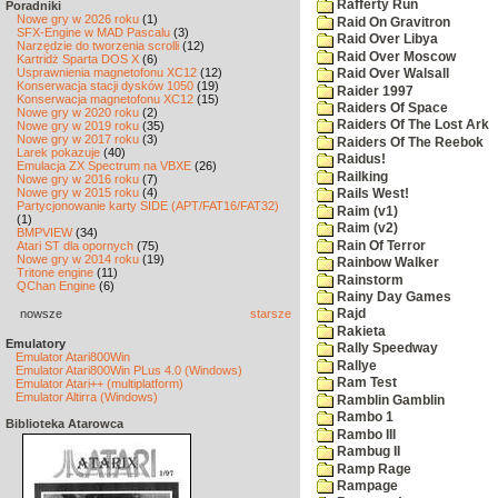
Rafferty Run
Poradniki
Nowe gry w 2026 roku
(1)
Raid On Gravitron
SFX-Engine w MAD Pascalu
(3)
Raid Over Libya
Narzędzie do tworzenia scrolli
(12)
Raid Over Moscow
Kartridż Sparta DOS X
(6)
Usprawnienia magnetofonu XC12
(12)
Raid Over Walsall
Konserwacja stacji dysków 1050
(19)
Raider 1997
Konserwacja magnetofonu XC12
(15)
Raiders Of Space
Nowe gry w 2020 roku
(2)
Raiders Of The Lost Ark
Nowe gry w 2019 roku
(35)
Nowe gry w 2017 roku
(3)
Raiders Of The Reebok
Larek pokazuje
(40)
Raidus!
Emulacja ZX Spectrum na VBXE
(26)
Railking
Nowe gry w 2016 roku
(7)
Nowe gry w 2015 roku
(4)
Rails West!
Partycjonowanie karty SIDE (APT/FAT16/FAT32)
Raim (v1)
(1)
Raim (v2)
BMPVIEW
(34)
Rain Of Terror
Atari ST dla opornych
(75)
Nowe gry w 2014 roku
(19)
Rainbow Walker
Tritone engine
(11)
Rainstorm
QChan Engine
(6)
Rainy Day Games
nowsze
starsze
Rajd
Rakieta
Emulatory
Rally Speedway
Emulator Atari800Win
Rallye
Emulator Atari800Win PLus 4.0 (Windows)
Ram Test
Emulator Atari++ (multiplatform)
Emulator Altirra (Windows)
Ramblin Gamblin
Rambo 1
Biblioteka Atarowca
Rambo III
Rambug II
Ramp Rage
Rampage