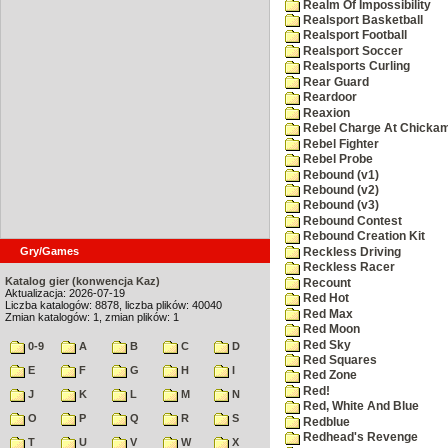
Realm Of Impossibility
Realsport Basketball
Realsport Football
Realsport Soccer
Realsports Curling
Rear Guard
Reardoor
Reaxion
Rebel Charge At Chicka
Rebel Fighter
Rebel Probe
Rebound (v1)
Rebound (v2)
Rebound (v3)
Rebound Contest
Rebound Creation Kit
Gry/Games
Reckless Driving
Reckless Racer
Katalog gier (konwencja Kaz)
Recount
Aktualizacja: 2026-07-19
Red Hot
Liczba katalogów: 8878, liczba plików: 40040
Red Max
Zmian katalogów: 1, zmian plików: 1
Red Moon
Red Sky
0-9
A
B
C
D
Red Squares
E
F
G
H
I
Red Zone
Red!
J
K
L
M
N
Red, White And Blue
O
P
Q
R
S
Redblue
Redhead's Revenge
T
U
V
W
X