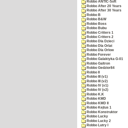
Robbo ANTIC-Soft
Robbo After 20 Years
Robbo After 30 Years
Robbo B
Robbo B&W
Robbo Boss
Robbo Bubu
Robbo Critters 1
Robbo Critters 2
Robbo Dla Dzieci
Robbo Dla Orlat
Robbo Dla Orlow
Robbo Forever
Robbo Galaktyka G-01
Robbo Galtron
Robbo Gedzior84
Robbo II
Robbo III (v1)
Robbo III (v2)
Robbo IV (v1)
Robbo IV (v2)
Robbo K.K
Robbo KMD
Robbo KMD II
Robbo Kejtus 1
Robbo Konstruktor
Robbo Lucky
Robbo Lucky 2
Robbo Lutry I