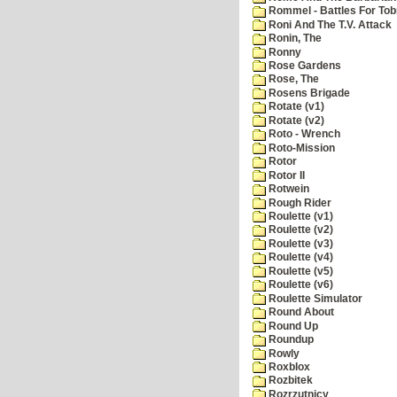
Rommel - Battles For Tob
Roni And The T.V. Attack
Ronin, The
Ronny
Rose Gardens
Rose, The
Rosens Brigade
Rotate (v1)
Rotate (v2)
Roto - Wrench
Roto-Mission
Rotor
Rotor II
Rotwein
Rough Rider
Roulette (v1)
Roulette (v2)
Roulette (v3)
Roulette (v4)
Roulette (v5)
Roulette (v6)
Roulette Simulator
Round About
Round Up
Roundup
Rowly
Roxblox
Rozbitek
Rozrzutnicy