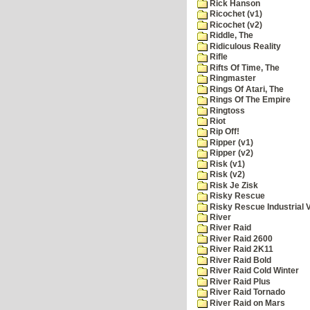
Rick Hanson
Ricochet (v1)
Ricochet (v2)
Riddle, The
Ridiculous Reality
Rifle
Rifts Of Time, The
Ringmaster
Rings Of Atari, The
Rings Of The Empire
Ringtoss
Riot
Rip Off!
Ripper (v1)
Ripper (v2)
Risk (v1)
Risk (v2)
Risk Je Zisk
Risky Rescue
Risky Rescue Industrial 
River
River Raid
River Raid 2600
River Raid 2K11
River Raid Bold
River Raid Cold Winter
River Raid Plus
River Raid Tornado
River Raid on Mars