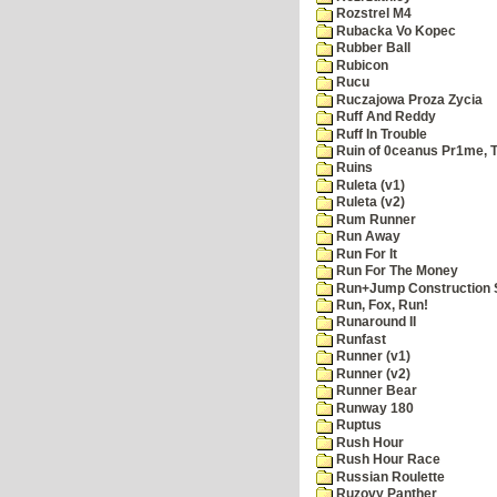
Rozstrel M4
Rubacka Vo Kopec
Rubber Ball
Rubicon
Rucu
Ruczajowa Proza Zycia
Ruff And Reddy
Ruff In Trouble
Ruin of 0ceanus Pr1me, 
Ruins
Ruleta (v1)
Ruleta (v2)
Rum Runner
Run Away
Run For It
Run For The Money
Run+Jump Construction S
Run, Fox, Run!
Runaround II
Runfast
Runner (v1)
Runner (v2)
Runner Bear
Runway 180
Ruptus
Rush Hour
Rush Hour Race
Russian Roulette
Ruzovy Panther