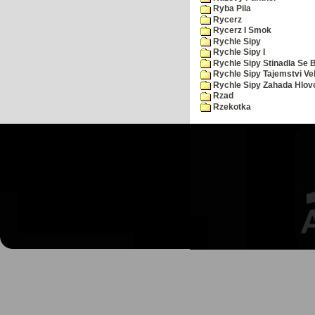
Ryba Pila
Rycerz
Rycerz I Smok
Rychle Sipy
Rychle Sipy I
Rychle Sipy Stinadla Se 
Rychle Sipy Tajemstvi Ve
Rychle Sipy Zahada Hlov
Rzad
Rzekotka