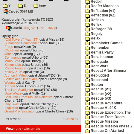
Redpill
Y
Z
inne
Reefer Madness
Reflection (v1)
Całość 3074 MB
Reflection (v2)
Katalog gier (konwencja TOSEC)
Refleks
Aktualizacja: 2021-07-11
Reflex
Całość
,
md5
sha
(
7-Zip
,
TUGZip
)
Reforger '88
Reguly
Opisy gier
Relax
"Old Towers" (Atari ST)
opisał Misza (19)
Remainder Games
Submarine Commander
opisał Kaz (36)
Frogs
opisał Xeen (0)
Remember
Choplifter!
opisał Urborg (0)
Remiza Party
Joust
opisał Urborg (17)
Renaissance
Commando
opisał Urborg (35)
Mario Bros
opisał Urborg (13)
Renegade
Xenophobe
opisał Urborg (36)
Rent Wars
Robbo Forever
opisał tbxx (16)
Repeat After Simona
Kolony 2106
opisał tbxx (3)
Replugged
Archon II: Adept
opisał Urborg/TDC (9)
Spitfire Ace/Hellcat Ace
opisał Farscape (9)
Repossed
Wyspa
opisał Kaz (9)
Repton
Archon
opisał Urborg/TDC (16)
Rescue (v1)
The Last Starfighter
opisał TDC (30)
Dwie Wieże
opisał Muffy (19)
Rescue (v2)
Basil The Great Mouse Detective
opisał Charlie
Rescue (v3)
Cherry (125)
Rescue Adventure
Inny Świat
opisał Charlie Cherry (17)
Inspektor
opisał Charlie Cherry (19)
Rescue At 94K
Grand Prix Simulator
opisał Charlie Cherry (16)
Rescue Expedition, The
Rescue From Doom
«« nowsze
starsze »»
Rescue Mission
Rescue Mission Phase 2
Wewnętrzne/Internals
Rescue On Atarius!