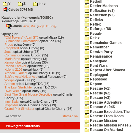
Redpill
Y
Z
inne
Reefer Madness
Całość 3074 MB
Reflection (v1)
Reflection (v2)
Katalog gier (konwencja TOSEC)
Refleks
Aktualizacja: 2021-07-11
Reflex
Całość
,
md5
sha
(
7-Zip
,
TUGZip
)
Reforger '88
Reguly
Opisy gier
"Old Towers" (Atari ST)
opisał Misza (19)
Relax
Submarine Commander
opisał Kaz (36)
Remainder Games
Frogs
opisał Xeen (0)
Remember
Choplifter!
opisał Urborg (0)
Joust
opisał Urborg (17)
Remiza Party
Commando
opisał Urborg (35)
Renaissance
Mario Bros
opisał Urborg (13)
Renegade
Xenophobe
opisał Urborg (36)
Rent Wars
Robbo Forever
opisał tbxx (16)
Kolony 2106
opisał tbxx (3)
Repeat After Simona
Archon II: Adept
opisał Urborg/TDC (9)
Replugged
Spitfire Ace/Hellcat Ace
opisał Farscape (9)
Repossed
Wyspa
opisał Kaz (9)
Archon
opisał Urborg/TDC (16)
Repton
The Last Starfighter
opisał TDC (30)
Rescue (v1)
Dwie Wieże
opisał Muffy (19)
Rescue (v2)
Basil The Great Mouse Detective
opisał Charlie
Rescue (v3)
Cherry (125)
Inny Świat
opisał Charlie Cherry (17)
Rescue Adventure
Inspektor
opisał Charlie Cherry (19)
Rescue At 94K
Grand Prix Simulator
opisał Charlie Cherry (16)
Rescue Expedition, The
«« nowsze
starsze »»
Rescue From Doom
Rescue Mission
Rescue Mission Phase 2
Wewnętrzne/Internals
Rescue On Atarius!