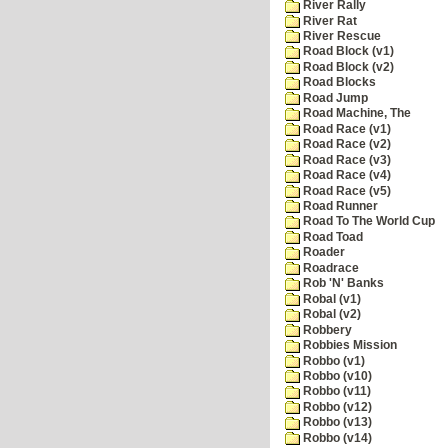
River Rally
River Rat
River Rescue
Road Block (v1)
Road Block (v2)
Road Blocks
Road Jump
Road Machine, The
Road Race (v1)
Road Race (v2)
Road Race (v3)
Road Race (v4)
Road Race (v5)
Road Runner
Road To The World Cup
Road Toad
Roader
Roadrace
Rob 'N' Banks
Robal (v1)
Robal (v2)
Robbery
Robbies Mission
Robbo (v1)
Robbo (v10)
Robbo (v11)
Robbo (v12)
Robbo (v13)
Robbo (v14)