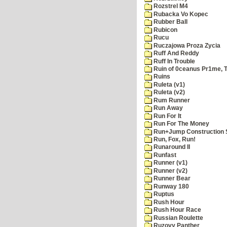
Rozstrel M4
Rubacka Vo Kopec
Rubber Ball
Rubicon
Rucu
Ruczajowa Proza Zycia
Ruff And Reddy
Ruff In Trouble
Ruin of 0ceanus Pr1me, 
Ruins
Ruleta (v1)
Ruleta (v2)
Rum Runner
Run Away
Run For It
Run For The Money
Run+Jump Construction S
Run, Fox, Run!
Runaround II
Runfast
Runner (v1)
Runner (v2)
Runner Bear
Runway 180
Ruptus
Rush Hour
Rush Hour Race
Russian Roulette
Ruzovy Panther