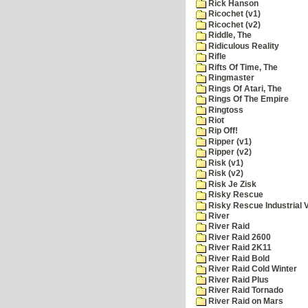
Rick Hanson
Ricochet (v1)
Ricochet (v2)
Riddle, The
Ridiculous Reality
Rifle
Rifts Of Time, The
Ringmaster
Rings Of Atari, The
Rings Of The Empire
Ringtoss
Riot
Rip Off!
Ripper (v1)
Ripper (v2)
Risk (v1)
Risk (v2)
Risk Je Zisk
Risky Rescue
Risky Rescue Industrial 
River
River Raid
River Raid 2600
River Raid 2K11
River Raid Bold
River Raid Cold Winter
River Raid Plus
River Raid Tornado
River Raid on Mars