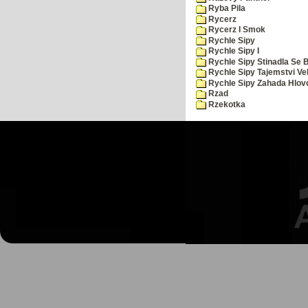
Ryba Pila
Rycerz
Rycerz I Smok
Rychle Sipy
Rychle Sipy I
Rychle Sipy Stinadla Se 
Rychle Sipy Tajemstvi Ve
Rychle Sipy Zahada Hlov
Rzad
Rzekotka