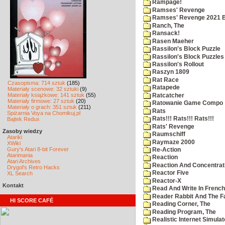
Rampage!
Ramses' Revenge
Ramses' Revenge 2021 
Ranch, The
Ransack!
Rasen Maeher
Rassilon's Block Puzzle
Rassilon's Block Puzzles
Rassilon's Rollout
Raszyn 1809
Rat Race
Czasopisma: 714 sztuk
(185)
Ratapede
Materiały scenowe: 32 sztuki
(9)
Materiały książkowe: 141 sztuk
(55)
Ratcatcher
Materiały firmowe: 27 sztuk
(20)
Ratowanie Game Compo
Materiały o grach: 351 sztuk
(211)
Rats
Spiżarnia Voya na Chomikuj.pl
Rats!!! Rats!!! Rats!!!
Bajtek Redux
Rats' Revenge
Zasoby wiedzy
Raumschiff
Atariki
Raymaze 2000
XWiki
Gury's Atari 8-bit Forever
Re-Action
Atarimania
Reaction
Atari Archives
Reaction And Concentrati
Drygol's Retro Hacks
Reactor Five
XL Search
Reactor-X
Kontakt
Read And Write In French
Reader Rabbit And The F
HI SCORE CAFÉ
Reading Corner, The
Reading Program, The
Realistic Internet Simulat