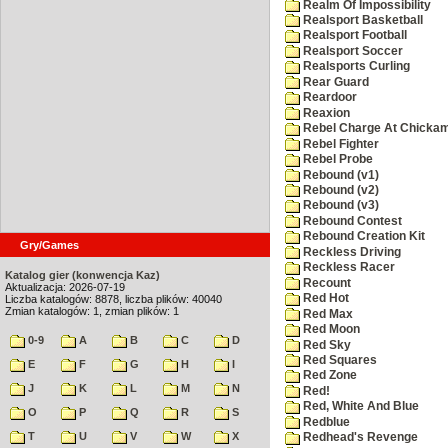
Realm Of Impossibility
Realsport Basketball
Realsport Football
Realsport Soccer
Realsports Curling
Rear Guard
Reardoor
Reaxion
Rebel Charge At Chicka
Rebel Fighter
Rebel Probe
Rebound (v1)
Rebound (v2)
Rebound (v3)
Rebound Contest
Rebound Creation Kit
Gry/Games
Reckless Driving
Reckless Racer
Katalog gier (konwencja Kaz)
Recount
Aktualizacja: 2026-07-19
Red Hot
Liczba katalogów: 8878, liczba plików: 40040
Zmian katalogów: 1, zmian plików: 1
Red Max
Red Moon
0-9
A
B
C
D
Red Sky
Red Squares
E
F
G
H
I
Red Zone
J
K
L
M
N
Red!
Red, White And Blue
O
P
Q
R
S
Redblue
T
U
V
W
X
Redhead's Revenge