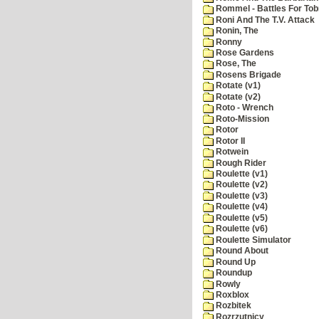
Rommel - Battles For Tob
Roni And The T.V. Attack
Ronin, The
Ronny
Rose Gardens
Rose, The
Rosens Brigade
Rotate (v1)
Rotate (v2)
Roto - Wrench
Roto-Mission
Rotor
Rotor II
Rotwein
Rough Rider
Roulette (v1)
Roulette (v2)
Roulette (v3)
Roulette (v4)
Roulette (v5)
Roulette (v6)
Roulette Simulator
Round About
Round Up
Roundup
Rowly
Roxblox
Rozbitek
Rozrzutnicy