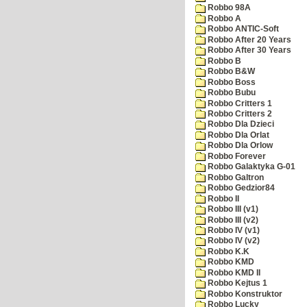
Robbo 98A
Robbo A
Robbo ANTIC-Soft
Robbo After 20 Years
Robbo After 30 Years
Robbo B
Robbo B&W
Robbo Boss
Robbo Bubu
Robbo Critters 1
Robbo Critters 2
Robbo Dla Dzieci
Robbo Dla Orlat
Robbo Dla Orlow
Robbo Forever
Robbo Galaktyka G-01
Robbo Galtron
Robbo Gedzior84
Robbo II
Robbo III (v1)
Robbo III (v2)
Robbo IV (v1)
Robbo IV (v2)
Robbo K.K
Robbo KMD
Robbo KMD II
Robbo Kejtus 1
Robbo Konstruktor
Robbo Lucky