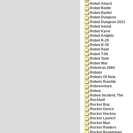
Robot Attack
Robot Battle
Robot Battle!
Robot Dungeon
Robot Dungeon 2021
Robot Island
Robot Karel
Robot Knights
Robot R-29
Robot R-30
Robot Raid
Robot T-58
Robot Tank
Robot War
Robotron 2084
Robots
Robots Of Nala
Robots Rumble
Roboventure
Robox
Robox Incident, The
Rockball
Rocket Boy
Rocket Dance
Rocket Hockey
Rocket Launch
Rocket Man
Rocket Raiders
Rocket Repairman