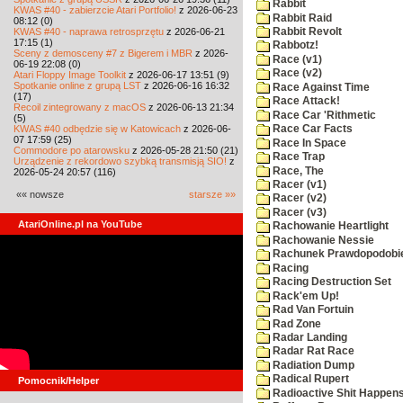
Rabbit
KWAS #40 - zabierzcie Atari Portfolio!
z 2026-06-23
Rabbit Raid
08:12 (0)
KWAS #40 - naprawa retrosprzętu
z 2026-06-21
Rabbit Revolt
17:15 (1)
Rabbotz!
Sceny z demosceny #7 z Bigerem i MBR
z 2026-
Race (v1)
06-19 22:08 (0)
Race (v2)
Atari Floppy Image Toolkit
z 2026-06-17 13:51 (9)
Spotkanie online z grupą LST
z 2026-06-16 16:32
Race Against Time
(17)
Race Attack!
Recoil zintegrowany z macOS
z 2026-06-13 21:34
Race Car 'Rithmetic
(5)
KWAS #40 odbędzie się w Katowicach
z 2026-06-
Race Car Facts
07 17:59 (25)
Race In Space
Commodore po atarowsku
z 2026-05-28 21:50 (21)
Race Trap
Urządzenie z rekordowo szybką transmisją SIO!
z
Race, The
2026-05-24 20:57 (116)
Racer (v1)
«« nowsze
starsze »»
Racer (v2)
Racer (v3)
AtariOnline.pl na YouTube
Rachowanie Heartlight
Rachowanie Nessie
Rachunek Prawdopodobi
Racing
Racing Destruction Set
Rack'em Up!
Rad Van Fortuin
Rad Zone
Radar Landing
Radar Rat Race
Radiation Dump
Radical Rupert
Pomocnik/Helper
Radioactive Shit Happens