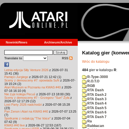
Nowinki/News
Archiwum/Archive
Katalog gier (konwe
Translate to
RSS
Wróc do katalogu
484
gier w katalogu
R
:
Letnia edycja Silly Venture 2026
z 2026-07-31
15:41 (36)
R-Type-3000
Pamięci Jurgiego
z 2026-07-21 12:42 (1)
Sceny z demosceny #7: opowiada SuN
z 2026-07-
R.O.T.O
19 15:24 (2)
RGB
Atari Muzeum w Poznaniu na KWAS #40
z 2026-
RTA Dash
07-16 16:10 (4)
Nie żyje kolega Pecuś
z 2026-07-13 18:00 (30)
RTA Dash 2
Sceny z demosceny #7 - Grzegorz "Sun" Żyła
z
RTA Dash 3
2026-07-12 17:29 (12)
RTA Dash 4
Lost Party 2026 nadchodzi
z 2026-07-08 15:28
RTA Dash 5
(23)
Pan Zenon i Atari na KWAS #40
z 2026-07-07 13:25
RTA Dash 6
(7)
RTA Dash 7
Spotkanie z redakcją "The Voice"
z 2026-07-04
Ra
07:42 (9)
KWAS #40 live
z 2026-06-27 12:53 (167)
Rabbacan
Spotkanie z grupą USSR
z 2026-06-26 19:36 (11)