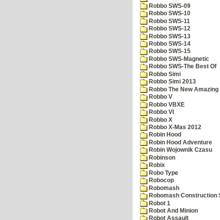
Robbo SWS-09
Robbo SWS-10
Robbo SWS-11
Robbo SWS-12
Robbo SWS-13
Robbo SWS-14
Robbo SWS-15
Robbo SWS-Magnetic
Robbo SWS-The Best Of
Robbo Simi
Robbo Simi 2013
Robbo The New Amazing A
Robbo V
Robbo VBXE
Robbo VI
Robbo X
Robbo X-Mas 2012
Robin Hood
Robin Hood Adventure
Robin Wojownik Czasu
Robinson
Robix
Robo Type
Robocop
Robomash
Robomash Construction 
Robot 1
Robot And Minion
Robot Assault