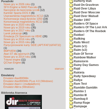
Rafferty Run
Poradniki
Nowe gry w 2026 roku
(1)
Raid On Gravitron
SFX-Engine w MAD Pascalu
(3)
Raid Over Libya
Narzędzie do tworzenia scrolli
(12)
Raid Over Moscow
Kartridż Sparta DOS X
(6)
Usprawnienia magnetofonu XC12
(12)
Raid Over Walsall
Konserwacja stacji dysków 1050
(19)
Raider 1997
Konserwacja magnetofonu XC12
(15)
Raiders Of Space
Nowe gry w 2020 roku
(2)
Raiders Of The Lost Ark
Nowe gry w 2019 roku
(35)
Nowe gry w 2017 roku
(3)
Raiders Of The Reebok
Larek pokazuje
(40)
Raidus!
Emulacja ZX Spectrum na VBXE
(26)
Railking
Nowe gry w 2016 roku
(7)
Nowe gry w 2015 roku
(4)
Rails West!
Partycjonowanie karty SIDE (APT/FAT16/FAT32)
Raim (v1)
(1)
Raim (v2)
BMPVIEW
(34)
Rain Of Terror
Atari ST dla opornych
(75)
Nowe gry w 2014 roku
(19)
Rainbow Walker
Tritone engine
(11)
Rainstorm
QChan Engine
(6)
Rainy Day Games
nowsze
starsze
Rajd
Rakieta
Emulatory
Rally Speedway
Emulator Atari800Win
Rallye
Emulator Atari800Win PLus 4.0 (Windows)
Ram Test
Emulator Atari++ (multiplatform)
Emulator Altirra (Windows)
Ramblin Gamblin
Rambo 1
Biblioteka Atarowca
Rambo III
Rambug II
Ramp Rage
Rampage