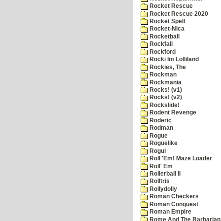
Rocket Rescue
Rocket Rescue 2020
Rocket Spell
Rocket-Nica
Rocketball
Rockfall
Rockford
Rocki Im Lolliland
Rockies, The
Rockman
Rockmania
Rocks! (v1)
Rocks! (v2)
Rockslide!
Rodent Revenge
Roderic
Rodman
Rogue
Roguelike
Rogul
Roll 'Em! Maze Loader
Roll' Em
Rollerball II
Rolltris
Rollydolly
Roman Checkers
Roman Conquest
Roman Empire
Rome And The Barbarian