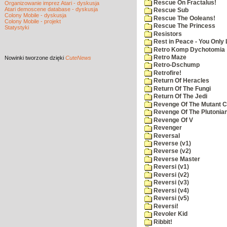
Rescue On Fractalus!
Organizowanie imprez Atari - dyskusja
Atari demoscene database - dyskusja
Rescue Sub
Colony Mobile - dyskusja
Rescue The Ooleans!
Colony Mobile - projekt
Rescue The Princess
Statystyki
Resistors
Rest in Peace - You Only
Retro Komp Dychotomia
Retro Maze
Nowinki
tworzone dzięki
CuteNews
Retro-Dschump
Retrofire!
Return Of Heracles
Return Of The Fungi
Return Of The Jedi
Revenge Of The Mutant 
Revenge Of The Plutonian
Revenge Of V
Revenger
Reversal
Reverse (v1)
Reverse (v2)
Reverse Master
Reversi (v1)
Reversi (v2)
Reversi (v3)
Reversi (v4)
Reversi (v5)
Reversi!
Revoler Kid
Ribbit!