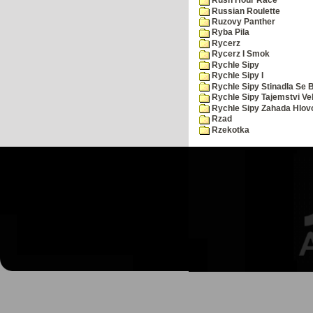
Rush Hour Race
Russian Roulette
Ruzovy Panther
Ryba Pila
Rycerz
Rycerz I Smok
Rychle Sipy
Rychle Sipy I
Rychle Sipy Stinadla Se 
Rychle Sipy Tajemstvi Ve
Rychle Sipy Zahada Hlov
Rzad
Rzekotka