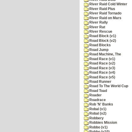
River Raid Cold Winter
River Raid Plus
River Raid Tornado
River Raid on Mars
River Rally
River Rat
River Rescue
Road Block (v1)
Road Block (v2)
Road Blocks
Road Jump
Road Machine, The
Road Race (v1)
Road Race (v2)
Road Race (v3)
Road Race (v4)
Road Race (v5)
Road Runner
Road To The World Cup
Road Toad
Roader
Roadrace
Rob 'N' Banks
Robal (v1)
Robal (v2)
Robbery
Robbies Mission
Robbo (v1)
Robbo (v10)