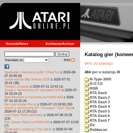
Nowinki/News
Archiwum/Archive
Katalog gier (konwe
Translate to
RSS
Wróc do katalogu
484
gier w katalogu
R
:
Spotkanie z demosceną #9: STeel/Tori
z 2026-08-
07 20:49 (6)
R-Type-3000
Letnia edycja Silly Venture 2026
z 2026-07-31
15:41 (38)
R.O.T.O
Pamięci Jurgiego
z 2026-07-21 12:42 (1)
RGB
Sceny z demosceny #7: opowiada SuN
z 2026-07-
RTA Dash
19 15:24 (2)
Atari Muzeum w Poznaniu na KWAS #40
z 2026-
RTA Dash 2
07-16 16:10 (4)
RTA Dash 3
Nie żyje kolega Pecuś
z 2026-07-13 18:00 (30)
RTA Dash 4
Sceny z demosceny #7 - Grzegorz "Sun" Żyła
z
RTA Dash 5
2026-07-12 17:29 (12)
Lost Party 2026 nadchodzi
z 2026-07-08 15:28
RTA Dash 6
(23)
RTA Dash 7
Pan Zenon i Atari na KWAS #40
z 2026-07-07 13:25
Ra
(7)
Spotkanie z redakcją "The Voice"
z 2026-07-04
Rabbacan
07:42 (9)