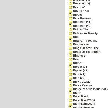
Reversi (v5)
Reversi!
Revoler Kid
Ribbit!
Rick Hanson
Ricochet (v1)
Ricochet (v2)
Riddle, The
Ridiculous Reality
Rifle
Rifts Of Time, The
Ringmaster
Rings Of Atari, The
Rings Of The Empire
Ringtoss
Riot
Rip Off!
Ripper (v1)
Ripper (v2)
Risk (v1)
Risk (v2)
Risk Je Zisk
Risky Rescue
Risky Rescue Industrial 
River
River Raid
River Raid 2600
River Raid 2K11
River Raid Bold