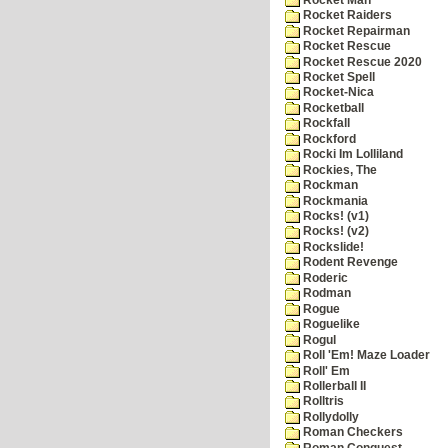
Rocket Raiders
Rocket Repairman
Rocket Rescue
Rocket Rescue 2020
Rocket Spell
Rocket-Nica
Rocketball
Rockfall
Rockford
Rocki Im Lolliland
Rockies, The
Rockman
Rockmania
Rocks! (v1)
Rocks! (v2)
Rockslide!
Rodent Revenge
Roderic
Rodman
Rogue
Roguelike
Rogul
Roll 'Em! Maze Loader
Roll' Em
Rollerball II
Rolltris
Rollydolly
Roman Checkers
Roman Conquest