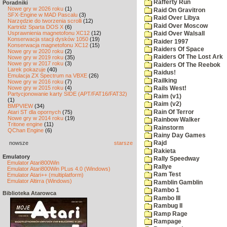
Rafferty Run
Poradniki
Nowe gry w 2026 roku
(1)
Raid On Gravitron
SFX-Engine w MAD Pascalu
(3)
Raid Over Libya
Narzędzie do tworzenia scrolli
(12)
Raid Over Moscow
Kartridż Sparta DOS X
(6)
Usprawnienia magnetofonu XC12
(12)
Raid Over Walsall
Konserwacja stacji dysków 1050
(19)
Raider 1997
Konserwacja magnetofonu XC12
(15)
Raiders Of Space
Nowe gry w 2020 roku
(2)
Raiders Of The Lost Ark
Nowe gry w 2019 roku
(35)
Nowe gry w 2017 roku
(3)
Raiders Of The Reebok
Larek pokazuje
(40)
Raidus!
Emulacja ZX Spectrum na VBXE
(26)
Railking
Nowe gry w 2016 roku
(7)
Nowe gry w 2015 roku
(4)
Rails West!
Partycjonowanie karty SIDE (APT/FAT16/FAT32)
Raim (v1)
(1)
Raim (v2)
BMPVIEW
(34)
Rain Of Terror
Atari ST dla opornych
(75)
Nowe gry w 2014 roku
(19)
Rainbow Walker
Tritone engine
(11)
Rainstorm
QChan Engine
(6)
Rainy Day Games
nowsze
starsze
Rajd
Rakieta
Emulatory
Rally Speedway
Emulator Atari800Win
Rallye
Emulator Atari800Win PLus 4.0 (Windows)
Ram Test
Emulator Atari++ (multiplatform)
Emulator Altirra (Windows)
Ramblin Gamblin
Rambo 1
Biblioteka Atarowca
Rambo III
Rambug II
Ramp Rage
Rampage