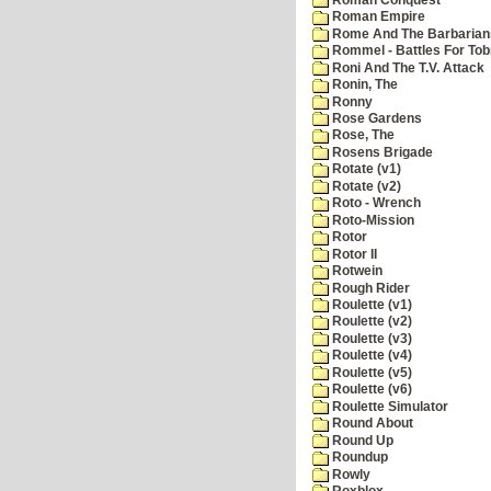
Roman Empire
Rome And The Barbarian
Rommel - Battles For Tob
Roni And The T.V. Attack
Ronin, The
Ronny
Rose Gardens
Rose, The
Rosens Brigade
Rotate (v1)
Rotate (v2)
Roto - Wrench
Roto-Mission
Rotor
Rotor II
Rotwein
Rough Rider
Roulette (v1)
Roulette (v2)
Roulette (v3)
Roulette (v4)
Roulette (v5)
Roulette (v6)
Roulette Simulator
Round About
Round Up
Roundup
Rowly
Roxblox