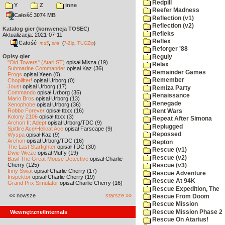
Redpill
Y
Z
inne
Reefer Madness
Całość 3074 MB
Reflection (v1)
Reflection (v2)
Katalog gier (konwencja TOSEC)
Refleks
Aktualizacja: 2021-07-11
Reflex
Całość
,
md5
sha
(
7-Zip
,
TUGZip
)
Reforger '88
Opisy gier
Reguly
"Old Towers" (Atari ST)
opisał Misza (19)
Relax
Submarine Commander
opisał Kaz (36)
Remainder Games
Frogs
opisał Xeen (0)
Remember
Choplifter!
opisał Urborg (0)
Joust
opisał Urborg (17)
Remiza Party
Commando
opisał Urborg (35)
Renaissance
Mario Bros
opisał Urborg (13)
Renegade
Xenophobe
opisał Urborg (36)
Robbo Forever
opisał tbxx (16)
Rent Wars
Kolony 2106
opisał tbxx (3)
Repeat After Simona
Archon II: Adept
opisał Urborg/TDC (9)
Replugged
Spitfire Ace/Hellcat Ace
opisał Farscape (9)
Repossed
Wyspa
opisał Kaz (9)
Archon
opisał Urborg/TDC (16)
Repton
The Last Starfighter
opisał TDC (30)
Rescue (v1)
Dwie Wieże
opisał Muffy (19)
Rescue (v2)
Basil The Great Mouse Detective
opisał Charlie
Cherry (125)
Rescue (v3)
Inny Świat
opisał Charlie Cherry (17)
Rescue Adventure
Inspektor
opisał Charlie Cherry (19)
Rescue At 94K
Grand Prix Simulator
opisał Charlie Cherry (16)
Rescue Expedition, The
«« nowsze
starsze »»
Rescue From Doom
Rescue Mission
Rescue Mission Phase 2
Wewnętrzne/Internals
Rescue On Atarius!