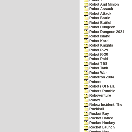
Robot And Minion
Robot Assault
Robot Attack
Robot Battle
Robot Battle!
Robot Dungeon
Robot Dungeon 2021
Robot Island
Robot Karel
Robot Knights
Robot R-29
Robot R-30
Robot Raid
Robot T-58
Robot Tank
Robot War
Robotron 2084
Robots
Robots Of Nala
Robots Rumble
Roboventure
Robox
Robox Incident, The
Rockball
Rocket Boy
Rocket Dance
Rocket Hockey
Rocket Launch
Rocket Man