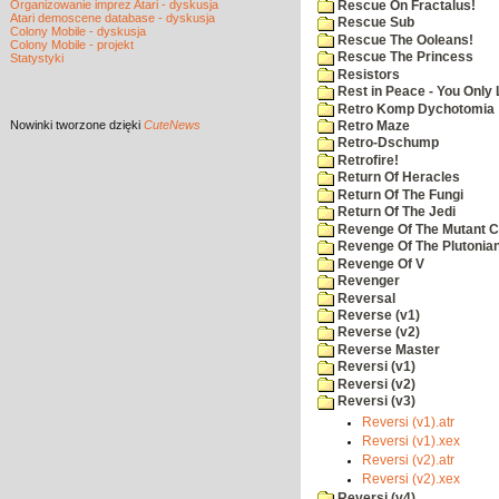
Organizowanie imprez Atari - dyskusja
Rescue On Fractalus!
Atari demoscene database - dyskusja
Rescue Sub
Colony Mobile - dyskusja
Rescue The Ooleans!
Colony Mobile - projekt
Rescue The Princess
Statystyki
Resistors
Rest in Peace - You Only
Retro Komp Dychotomia
Nowinki
tworzone dzięki
CuteNews
Retro Maze
Retro-Dschump
Retrofire!
Return Of Heracles
Return Of The Fungi
Return Of The Jedi
Revenge Of The Mutant 
Revenge Of The Plutonian
Revenge Of V
Revenger
Reversal
Reverse (v1)
Reverse (v2)
Reverse Master
Reversi (v1)
Reversi (v2)
Reversi (v3)
Reversi (v1).atr
Reversi (v1).xex
Reversi (v2).atr
Reversi (v2).xex
Reversi (v4)