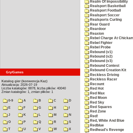
Realm Of Impossibility
Realsport Basketball
Realsport Football
Realsport Soccer
Realsports Curling
Rear Guard
Reardoor
Reaxion
Rebel Charge At Chicka
Rebel Fighter
Rebel Probe
Rebound (v1)
Rebound (v2)
Rebound (v3)
Rebound Contest
Rebound Creation Kit
Gry/Games
Reckless Driving
Reckless Racer
Katalog gier (konwencja Kaz)
Recount
Aktualizacja: 2026-07-19
Liczba katalogów: 8878, liczba plików: 40040
Red Hot
Zmian katalogów: 1, zmian plików: 1
Red Max
Red Moon
0-9
A
B
C
D
Red Sky
Red Squares
E
F
G
H
I
Red Zone
J
K
L
M
N
Red!
Red, White And Blue
O
P
Q
R
S
Redblue
T
U
V
W
X
Redhead's Revenge