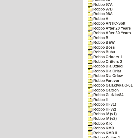
Robbo 97A
Robbo 97B
Robbo 98A
Robbo A
Robbo ANTIC-Soft
Robbo After 20 Years
Robbo After 30 Years
Robbo B
Robbo B&W
Robbo Boss
Robbo Bubu
Robbo Critters 1
Robbo Critters 2
Robbo Dla Dzieci
Robbo Dla Orlat
Robbo Dla Orlow
Robbo Forever
Robbo Galaktyka G-01
Robbo Galtron
Robbo Gedzior84
Robbo II
Robbo III (v1)
Robbo III (v2)
Robbo IV (v1)
Robbo IV (v2)
Robbo K.K
Robbo KMD
Robbo KMD II
Robbo Kejtus 1