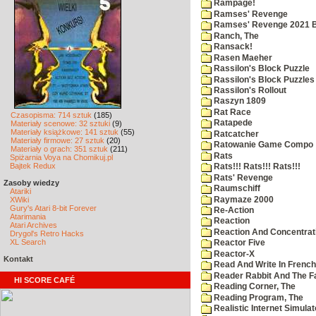
Rampage!
Ramses' Revenge
Ramses' Revenge 2021 
Ranch, The
Ransack!
Rasen Maeher
Rassilon's Block Puzzle
Rassilon's Block Puzzles
Rassilon's Rollout
Raszyn 1809
Rat Race
Czasopisma: 714 sztuk
(185)
Ratapede
Materiały scenowe: 32 sztuki
(9)
Materiały książkowe: 141 sztuk
(55)
Ratcatcher
Materiały firmowe: 27 sztuk
(20)
Ratowanie Game Compo
Materiały o grach: 351 sztuk
(211)
Rats
Spiżarnia Voya na Chomikuj.pl
Bajtek Redux
Rats!!! Rats!!! Rats!!!
Rats' Revenge
Zasoby wiedzy
Raumschiff
Atariki
Raymaze 2000
XWiki
Gury's Atari 8-bit Forever
Re-Action
Atarimania
Reaction
Atari Archives
Reaction And Concentrati
Drygol's Retro Hacks
XL Search
Reactor Five
Reactor-X
Kontakt
Read And Write In French
Reader Rabbit And The F
HI SCORE CAFÉ
Reading Corner, The
Reading Program, The
Realistic Internet Simulat