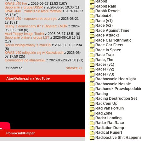
Rabbit
KWAS #40 live
z 2026-06-27 12:53 (167)
Rabbit Raid
Spotkanie z grupą USSR
z 2026-06-26 19:36 (11)
KWAS #40 - zabierzcie Atari Portfolio!
z 2026-06-23
Rabbit Revolt
08:12 (0)
Rabbotz!
KWAS #40 - naprawa retrosprzętu
z 2026-06-21
Race (v1)
17:15 (1)
Race (v2)
Sceny z demosceny #7 z Bigerem i MBR
z 2026-
06-19 22:08 (0)
Race Against Time
Atari Floppy Image Toolkit
z 2026-06-17 13:51 (9)
Race Attack!
Spotkanie online z grupą LST
z 2026-06-16 16:32
Race Car 'Rithmetic
(17)
Recoil zintegrowany z macOS
z 2026-06-13 21:34
Race Car Facts
(5)
Race In Space
KWAS #40 odbędzie się w Katowicach
z 2026-06-
Race Trap
07 17:59 (25)
Race, The
Commodore po atarowsku
z 2026-05-28 21:50 (21)
Racer (v1)
«« nowsze
starsze »»
Racer (v2)
Racer (v3)
AtariOnline.pl na YouTube
Rachowanie Heartlight
Rachowanie Nessie
Rachunek Prawdopodobi
Racing
Racing Destruction Set
Rack'em Up!
Rad Van Fortuin
Rad Zone
Radar Landing
Radar Rat Race
Radiation Dump
Radical Rupert
Pomocnik/Helper
Radioactive Shit Happens