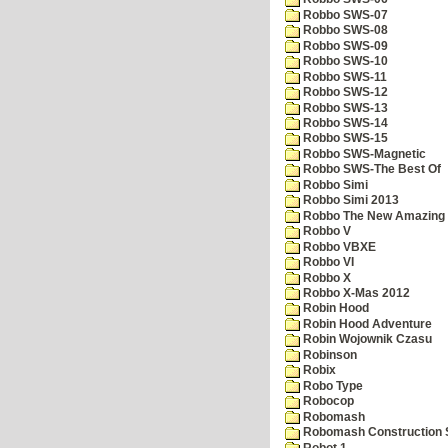
Robbo SWS-07
Robbo SWS-08
Robbo SWS-09
Robbo SWS-10
Robbo SWS-11
Robbo SWS-12
Robbo SWS-13
Robbo SWS-14
Robbo SWS-15
Robbo SWS-Magnetic
Robbo SWS-The Best Of
Robbo Simi
Robbo Simi 2013
Robbo The New Amazing A
Robbo V
Robbo VBXE
Robbo VI
Robbo X
Robbo X-Mas 2012
Robin Hood
Robin Hood Adventure
Robin Wojownik Czasu
Robinson
Robix
Robo Type
Robocop
Robomash
Robomash Construction 
Robot 1