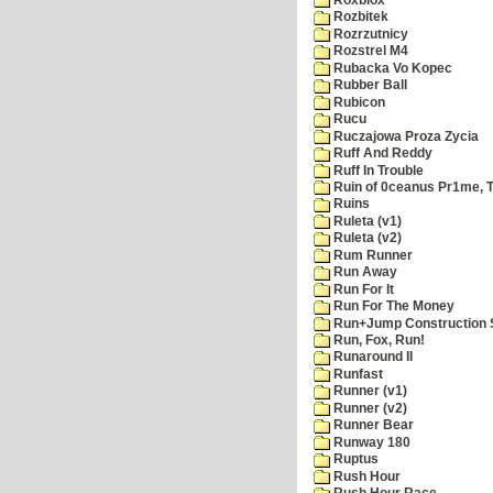
Rozbitek
Rozrzutnicy
Rozstrel M4
Rubacka Vo Kopec
Rubber Ball
Rubicon
Rucu
Ruczajowa Proza Zycia
Ruff And Reddy
Ruff In Trouble
Ruin of 0ceanus Pr1me, 
Ruins
Ruleta (v1)
Ruleta (v2)
Rum Runner
Run Away
Run For It
Run For The Money
Run+Jump Construction S
Run, Fox, Run!
Runaround II
Runfast
Runner (v1)
Runner (v2)
Runner Bear
Runway 180
Ruptus
Rush Hour