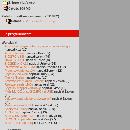
Z. Inne platformy
Całość 908 MB
Katalog użytków (konwencja TOSEC)
Całość
,
md5
sha
(
7-Zip
,
TUGZip
)
Sprzęt/Hardware
Wynalazki
Atari jako programator pojazdu gąsienicowego
napisał Kaz (17)
Atari i Bluetooth
napisał Kaz (35)
SIO2PC-USB
napisał Larek (46)
Nowe SIO2SD
napisał Larek (0)
SIO2SD w CA12
napisał Urborg (15)
Ratowanie ATMEL-ów
napisał Yoohaas (12)
Projektowanie cartów
napisał Zenon (12)
Joystick do Atari
napisał Larek (54)
Tygrys Turbo
napisał Kaz (13)
Testowałem "Simple Stereo"
napisał Zaxon (5)
Rozszerzenie 1MB
napisał Asal (21)
Joystick trzyprzyciskowy
napisał Sikor (18)
Moje MyIDE oraz SIO2PC na USB
napisał Zaxon
(16)
Jak wykonać płytkę drukowaną?
napisał Zaxon
(28)
Rozszerzenie 576kB
napisał Asal (36)
Soczyste kolory
napisał scalak (29)
XEGS Box
napisał Zaxon (13)
Atari w różnych rolach
napisał Różyk (9)
SIO2IDE w pudełku
napisał Kaz (27)
Atari steruje tokarką
napisał Kaz (15)