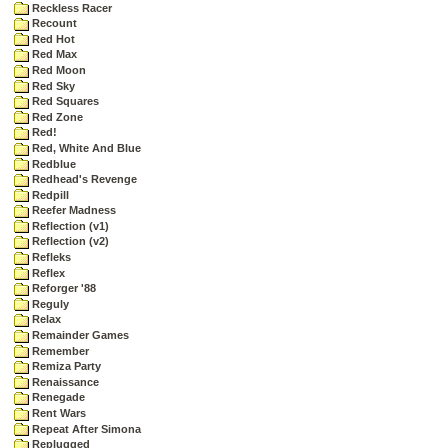
Reckless Racer
Recount
Red Hot
Red Max
Red Moon
Red Sky
Red Squares
Red Zone
Red!
Red, White And Blue
Redblue
Redhead's Revenge
Redpill
Reefer Madness
Reflection (v1)
Reflection (v2)
Refleks
Reflex
Reforger '88
Reguly
Relax
Remainder Games
Remember
Remiza Party
Renaissance
Renegade
Rent Wars
Repeat After Simona
Replugged