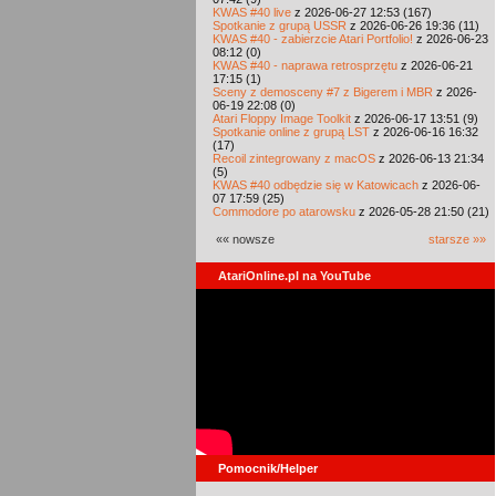
KWAS #40 live
z 2026-06-27 12:53 (167)
Spotkanie z grupą USSR
z 2026-06-26 19:36 (11)
KWAS #40 - zabierzcie Atari Portfolio!
z 2026-06-23
08:12 (0)
KWAS #40 - naprawa retrosprzętu
z 2026-06-21
17:15 (1)
Sceny z demosceny #7 z Bigerem i MBR
z 2026-
06-19 22:08 (0)
Atari Floppy Image Toolkit
z 2026-06-17 13:51 (9)
Spotkanie online z grupą LST
z 2026-06-16 16:32
(17)
Recoil zintegrowany z macOS
z 2026-06-13 21:34
(5)
KWAS #40 odbędzie się w Katowicach
z 2026-06-
07 17:59 (25)
Commodore po atarowsku
z 2026-05-28 21:50 (21)
«« nowsze
starsze »»
AtariOnline.pl na YouTube
Pomocnik/Helper