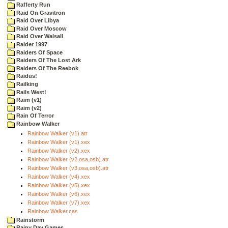
Rafferty Run
Raid On Gravitron
Raid Over Libya
Raid Over Moscow
Raid Over Walsall
Raider 1997
Raiders Of Space
Raiders Of The Lost Ark
Raiders Of The Reebok
Raidus!
Railking
Rails West!
Raim (v1)
Raim (v2)
Rain Of Terror
Rainbow Walker
Rainbow Walker (v1).atr
Rainbow Walker (v1).xex
Rainbow Walker (v2).xex
Rainbow Walker (v2,osa,osb).atr
Rainbow Walker (v3,osa,osb).atr
Rainbow Walker (v4).xex
Rainbow Walker (v5).xex
Rainbow Walker (v6).xex
Rainbow Walker (v7).xex
Rainbow Walker.cas
Rainstorm
Rainy Day Games