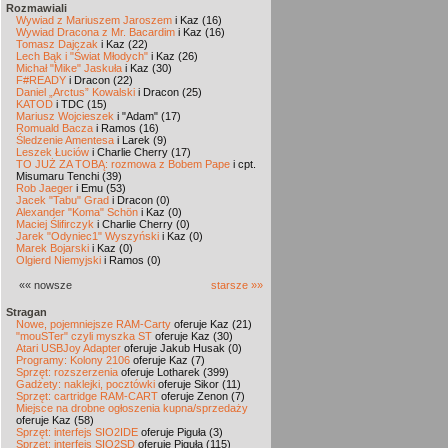
Rozmawiali
Wywiad z Mariuszem Jaroszem
i Kaz (16)
Wywiad Dracona z Mr. Bacardim
i Kaz (16)
Tomasz Dajczak
i Kaz (22)
Lech Bąk i "Świat Młodych"
i Kaz (26)
Michał "Mike" Jaskuła
i Kaz (30)
F#READY
i Dracon (22)
Daniel „Arctus” Kowalski
i Dracon (25)
KATOD
i TDC (15)
Mariusz Wojcieszek
i "Adam" (17)
Romuald Bacza
i Ramos (16)
Śledzenie Amentesa
i Larek (9)
Leszek Łuciów
i Charlie Cherry (17)
TO JUŻ ZA TOBĄ: rozmowa z Bobem Pape
i cpt.
Misumaru Tenchi (39)
Rob Jaeger
i Emu (53)
Jacek "Tabu" Grad
i Dracon (0)
Alexander "Koma" Schön
i Kaz (0)
Maciej Ślifirczyk
i Charlie Cherry (0)
Jarek "Odyniec1" Wyszyński
i Kaz (0)
Marek Bojarski
i Kaz (0)
Olgierd Niemyjski
i Ramos (0)
«« nowsze
starsze »»
Stragan
Nowe, pojemniejsze RAM-Carty
oferuje Kaz (21)
"mouSTer" czyli myszka ST
oferuje Kaz (30)
Atari USBJoy Adapter
oferuje Jakub Husak (0)
Programy: Kolony 2106
oferuje Kaz (7)
Sprzęt: rozszerzenia
oferuje Lotharek (399)
Gadżety: naklejki, pocztówki
oferuje Sikor (11)
Sprzęt: cartridge RAM-CART
oferuje Zenon (7)
Miejsce na drobne ogłoszenia kupna/sprzedaży
oferuje Kaz (58)
Sprzęt: interfejs SIO2IDE
oferuje Piguła (3)
Sprzęt: interfejs SIO2SD
oferuje Piguła (115)