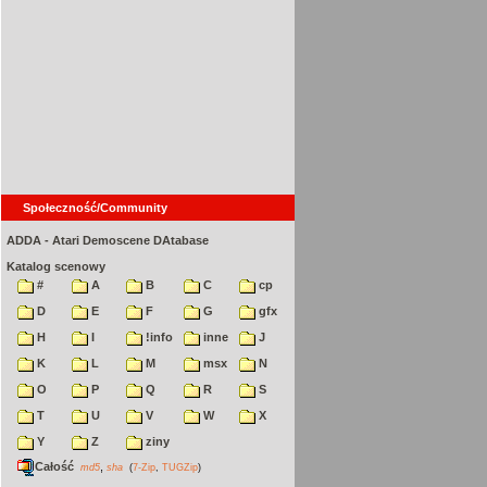
Społeczność/Community
ADDA - Atari Demoscene DAtabase
Katalog scenowy
#
A
B
C
cp
D
E
F
G
gfx
H
I
!info
inne
J
K
L
M
msx
N
O
P
Q
R
S
T
U
V
W
X
Y
Z
ziny
Całość
,
md5
sha
(
7-Zip
,
TUGZip
)