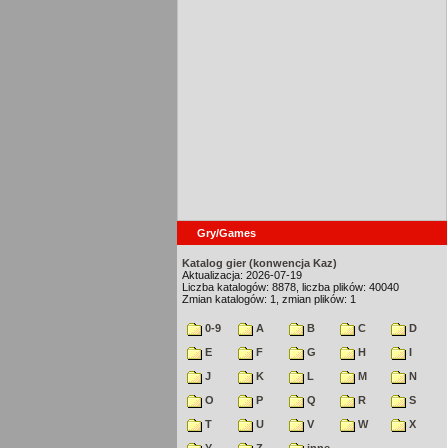
Gry/Games
Katalog gier (konwencja Kaz)
Aktualizacja: 2026-07-19
Liczba katalogów: 8878, liczba plików: 40040
Zmian katalogów: 1, zmian plików: 1
0-9
A
B
C
D
E
F
G
H
I
J
K
L
M
N
O
P
Q
R
S
T
U
V
W
X