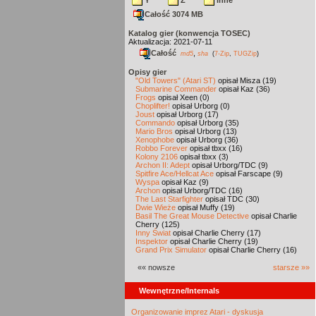
Y
Z
inne
Całość 3074 MB
Katalog gier (konwencja TOSEC)
Aktualizacja: 2021-07-11
Całość
,
md5
sha
(
7-Zip
,
TUGZip
)
Opisy gier
"Old Towers" (Atari ST)
opisał Misza (19)
Submarine Commander
opisał Kaz (36)
Frogs
opisał Xeen (0)
Choplifter!
opisał Urborg (0)
Joust
opisał Urborg (17)
Commando
opisał Urborg (35)
Mario Bros
opisał Urborg (13)
Xenophobe
opisał Urborg (36)
Robbo Forever
opisał tbxx (16)
Kolony 2106
opisał tbxx (3)
Archon II: Adept
opisał Urborg/TDC (9)
Spitfire Ace/Hellcat Ace
opisał Farscape (9)
Wyspa
opisał Kaz (9)
Archon
opisał Urborg/TDC (16)
The Last Starfighter
opisał TDC (30)
Dwie Wieże
opisał Muffy (19)
Basil The Great Mouse Detective
opisał Charlie
Cherry (125)
Inny Świat
opisał Charlie Cherry (17)
Inspektor
opisał Charlie Cherry (19)
Grand Prix Simulator
opisał Charlie Cherry (16)
«« nowsze
starsze »»
Wewnętrzne/Internals
Organizowanie imprez Atari - dyskusja