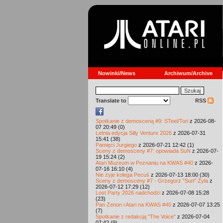
Nowinki/News
Archiwum/Archive
Translate to
RSS
Spotkanie z demosceną #9: STeel/Tori
z 2026-08-
07 20:49 (0)
Letnia edycja Silly Venture 2026
z 2026-07-31
15:41 (38)
Pamięci Jurgiego
z 2026-07-21 12:42 (1)
Sceny z demosceny #7: opowiada SuN
z 2026-07-
19 15:24 (2)
Atari Muzeum w Poznaniu na KWAS #40
z 2026-
07-16 16:10 (4)
Nie żyje kolega Pecuś
z 2026-07-13 18:00 (30)
Sceny z demosceny #7 - Grzegorz "Sun" Żyła
z
2026-07-12 17:29 (12)
Lost Party 2026 nadchodzi
z 2026-07-08 15:28
(23)
Pan Zenon i Atari na KWAS #40
z 2026-07-07 13:25
(7)
Spotkanie z redakcją "The Voice"
z 2026-07-04
07:42 (9)