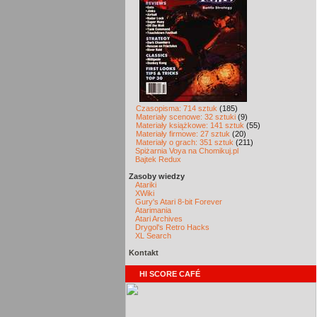
Czasopisma: 714 sztuk
(185)
Materiały scenowe: 32 sztuki
(9)
Materiały książkowe: 141 sztuk
(55)
Materiały firmowe: 27 sztuk
(20)
Materiały o grach: 351 sztuk
(211)
Spiżarnia Voya na Chomikuj.pl
Bajtek Redux
Zasoby wiedzy
Atariki
XWiki
Gury's Atari 8-bit Forever
Atarimania
Atari Archives
Drygol's Retro Hacks
XL Search
Kontakt
HI SCORE CAFÉ