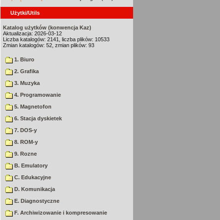
Użytki/Utils
Katalog użytków (konwencja Kaz)
Aktualizacja: 2026-03-12
Liczba katalogów: 2141, liczba plików: 10533
Zmian katalogów: 52, zmian plików: 93
1. Biuro
2. Grafika
3. Muzyka
4. Programowanie
5. Magnetofon
6. Stacja dyskietek
7. DOS-y
8. ROM-y
9. Rozne
B. Emulatory
C. Edukacyjne
D. Komunikacja
E. Diagnostyczne
F. Archiwizowanie i kompresowanie