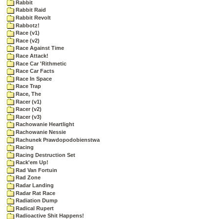
Rabbit
Rabbit Raid
Rabbit Revolt
Rabbotz!
Race (v1)
Race (v2)
Race Against Time
Race Attack!
Race Car 'Rithmetic
Race Car Facts
Race In Space
Race Trap
Race, The
Racer (v1)
Racer (v2)
Racer (v3)
Rachowanie Heartlight
Rachowanie Nessie
Rachunek Prawdopodobienstwa
Racing
Racing Destruction Set
Rack'em Up!
Rad Van Fortuin
Rad Zone
Radar Landing
Radar Rat Race
Radiation Dump
Radical Rupert
Radioactive Shit Happens!