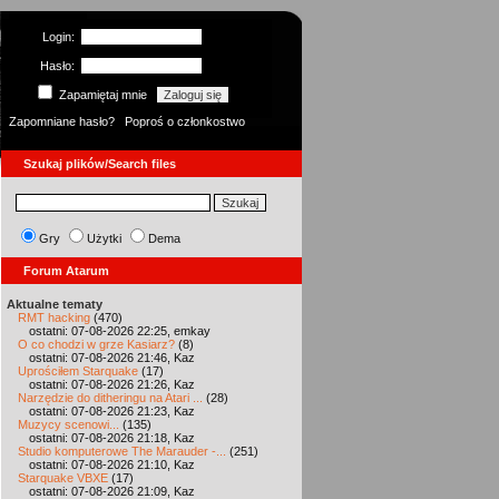
Login:
Hasło:
Zapamiętaj mnie
Zapomniane hasło?
Poproś o członkostwo
Szukaj plików/Search files
Gry
Użytki
Dema
Forum Atarum
Aktualne tematy
RMT hacking
(470)
ostatni: 07-08-2026 22:25, emkay
O co chodzi w grze Kasiarz?
(8)
ostatni: 07-08-2026 21:46, Kaz
Uprościłem Starquake
(17)
ostatni: 07-08-2026 21:26, Kaz
Narzędzie do ditheringu na Atari ...
(28)
ostatni: 07-08-2026 21:23, Kaz
Muzycy scenowi...
(135)
ostatni: 07-08-2026 21:18, Kaz
Studio komputerowe The Marauder -...
(251)
ostatni: 07-08-2026 21:10, Kaz
Starquake VBXE
(17)
ostatni: 07-08-2026 21:09, Kaz