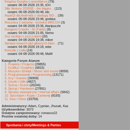
Książka Gorgha o asemblerze
(79)
ostatni: 06-08-2026 15:35, tOri
Silly Venture 2026SE - the bigges...
(113)
ostatni: 06-08-2026 00:48, tdc
AspeQt dla Androida z obsługą SIO...
(39)
ostatni: 05-08-2026 23:48, greblus
Rocznica 1 sierpnia - turówka WRCOH
(3)
ostatni: 04-08-2026 23:36, Ataripuzzle
Dungeon Crawler - AI (Fable)
(9)
ostatni: 04-08-2026 21:05, Nemo
Gry na Atari z pszczołami
(20)
ostatni: 04-08-2026 19:38, miker
Sprawa nowych płyt głównych Atari...
(71)
ostatni: 04-08-2026 19:18, tebe
Konsole z Lidla
(14)
ostatni: 04-08-2026 09:48, MaW
Kategorie Forum Atarum
1. Projekty / Projects
(29855)
2. Grafika / Graphics
(6815)
3. Muzyka i dźwięk / Music and sound
(8058)
4. Programowanie / Programming
(13171)
5. Gry / Games
(36909)
6. Użytki / Utils
(4827)
7. Scena / Scene
(20244)
8. Sprzęt / Hardware
(27891)
9. Sprawy wewnętrzne / Internal affairs
(5842)
10. Sprzedam / Kupię / Zamienię
(8193)
11. Inne / Other
(33759)
Administratorzy:
Adam, Cyprian, Jhusak, Kaz
Użytkowników:
3073
Ostatnio zarejestrowany:
romasso22
Postów ostatniej doby:
14
Spotkania i zloty/Meetings & Parties