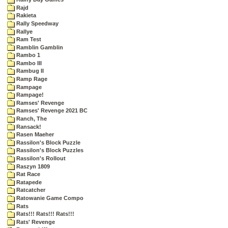
Rajd
Rakieta
Rally Speedway
Rallye
Ram Test
Ramblin Gamblin
Rambo 1
Rambo III
Rambug II
Ramp Rage
Rampage
Rampage!
Ramses' Revenge
Ramses' Revenge 2021 BC
Ranch, The
Ransack!
Rasen Maeher
Rassilon's Block Puzzle
Rassilon's Block Puzzles
Rassilon's Rollout
Raszyn 1809
Rat Race
Ratapede
Ratcatcher
Ratowanie Game Compo
Rats
Rats!!! Rats!!! Rats!!!
Rats' Revenge