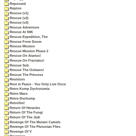
Repossed
Repton
Rescue (v1)
Rescue (v2)
Rescue (v3)
Rescue Adventure
Rescue At 94K
Rescue Expedition, The
Rescue From Doom
Rescue Mission
Rescue Mission Phase 2
Rescue On Atarius!
Rescue On Fractalus!
Rescue Sub
Rescue The Ooleans!
Rescue The Princess
Resistors
Rest in Peace - You Only Live Once
Retro Komp Dychotomia
Retro Maze
Retro-Dschump
Retrofire!
Return Of Heracles
Return Of The Fungi
Return Of The Jedi
Revenge Of The Mutant Camels
Revenge Of The Plutonian Flies
Revenge Of V