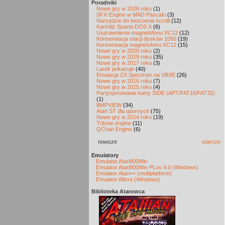
Poradniki
Nowe gry w 2026 roku
(1)
SFX-Engine w MAD Pascalu
(3)
Narzędzie do tworzenia scrolli
(12)
Kartridż Sparta DOS X
(6)
Usprawnienia magnetofonu XC12
(12)
Konserwacja stacji dysków 1050
(19)
Konserwacja magnetofonu XC12
(15)
Nowe gry w 2020 roku
(2)
Nowe gry w 2019 roku
(35)
Nowe gry w 2017 roku
(3)
Larek pokazuje
(40)
Emulacja ZX Spectrum na VBXE
(26)
Nowe gry w 2016 roku
(7)
Nowe gry w 2015 roku
(4)
Partycjonowanie karty SIDE (APT/FAT16/FAT32)
(1)
BMPVIEW
(34)
Atari ST dla opornych
(75)
Nowe gry w 2014 roku
(19)
Tritone engine
(11)
QChan Engine
(6)
nowsze
starsze
Emulatory
Emulator Atari800Win
Emulator Atari800Win PLus 4.0 (Windows)
Emulator Atari++ (multiplatform)
Emulator Altirra (Windows)
Biblioteka Atarowca