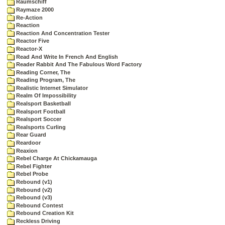
Raumschiff
Raymaze 2000
Re-Action
Reaction
Reaction And Concentration Tester
Reactor Five
Reactor-X
Read And Write In French And English
Reader Rabbit And The Fabulous Word Factory
Reading Corner, The
Reading Program, The
Realistic Internet Simulator
Realm Of Impossibility
Realsport Basketball
Realsport Football
Realsport Soccer
Realsports Curling
Rear Guard
Reardoor
Reaxion
Rebel Charge At Chickamauga
Rebel Fighter
Rebel Probe
Rebound (v1)
Rebound (v2)
Rebound (v3)
Rebound Contest
Rebound Creation Kit
Reckless Driving