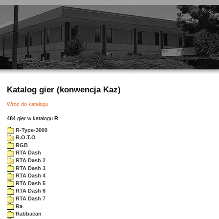
Katalog gier (konwencja Kaz)
Wróc do katalogu
484
gier w katalogu
R
:
R-Type-3000
R.O.T.O
RGB
RTA Dash
RTA Dash 2
RTA Dash 3
RTA Dash 4
RTA Dash 5
RTA Dash 6
RTA Dash 7
Ra
Rabbacan