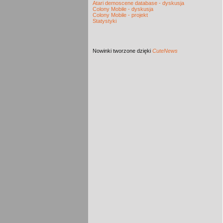
Atari demoscene database - dyskusja
Colony Mobile - dyskusja
Colony Mobile - projekt
Statystyki
Nowinki
tworzone dzięki
CuteNews