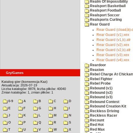
Realm Of Impossibility
Realsport Basketball
Realsport Football
Realsport Soccer
Realsports Curling
Rear Guard
Rear Guard (cload,b).
Rear Guard (v1).xex
Rear Guard (v1,b).atr
Rear Guard (v2).xex
Rear Guard (v2,b).atr
Rear Guard (v3).xex
Rear Guard (v4).xex
Reardoor
Reaxion
Gry/Games
Rebel Charge At Chicka
Rebel Fighter
Katalog gier (konwencja Kaz)
Rebel Probe
Aktualizacja: 2026-07-19
Rebound (v1)
Liczba katalogów: 8878, liczba plików: 40040
Zmian katalogów: 1, zmian plików: 1
Rebound (v2)
Rebound (v3)
0-9
A
B
C
D
Rebound Contest
Rebound Creation Kit
E
F
G
H
I
Reckless Driving
J
K
L
M
N
Reckless Racer
Recount
O
P
Q
R
S
Red Hot
Red Max
T
U
V
W
X