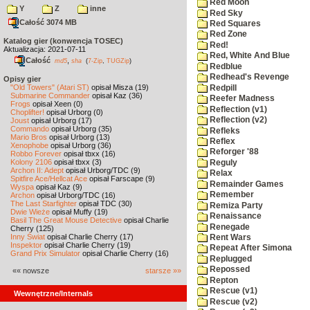
Red Moon
Y
Z
inne
Red Sky
Całość 3074 MB
Red Squares
Red Zone
Katalog gier (konwencja TOSEC)
Red!
Aktualizacja: 2021-07-11
Red, White And Blue
Całość
,
md5
sha
(
7-Zip
,
TUGZip
)
Redblue
Redhead's Revenge
Opisy gier
"Old Towers" (Atari ST)
opisał Misza (19)
Redpill
Submarine Commander
opisał Kaz (36)
Reefer Madness
Frogs
opisał Xeen (0)
Reflection (v1)
Choplifter!
opisał Urborg (0)
Reflection (v2)
Joust
opisał Urborg (17)
Commando
opisał Urborg (35)
Refleks
Mario Bros
opisał Urborg (13)
Reflex
Xenophobe
opisał Urborg (36)
Reforger '88
Robbo Forever
opisał tbxx (16)
Kolony 2106
opisał tbxx (3)
Reguly
Archon II: Adept
opisał Urborg/TDC (9)
Relax
Spitfire Ace/Hellcat Ace
opisał Farscape (9)
Remainder Games
Wyspa
opisał Kaz (9)
Remember
Archon
opisał Urborg/TDC (16)
The Last Starfighter
opisał TDC (30)
Remiza Party
Dwie Wieże
opisał Muffy (19)
Renaissance
Basil The Great Mouse Detective
opisał Charlie
Renegade
Cherry (125)
Inny Świat
opisał Charlie Cherry (17)
Rent Wars
Inspektor
opisał Charlie Cherry (19)
Repeat After Simona
Grand Prix Simulator
opisał Charlie Cherry (16)
Replugged
Repossed
«« nowsze
starsze »»
Repton
Rescue (v1)
Wewnętrzne/Internals
Rescue (v2)