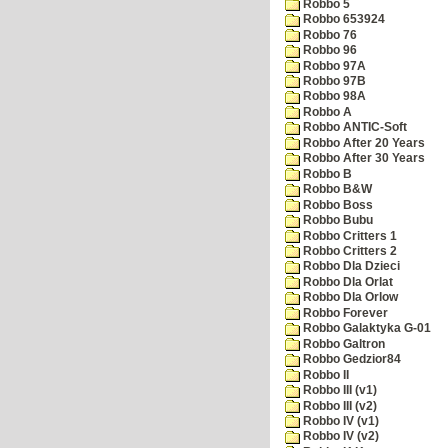
Robbo 5
Robbo 653924
Robbo 76
Robbo 96
Robbo 97A
Robbo 97B
Robbo 98A
Robbo A
Robbo ANTIC-Soft
Robbo After 20 Years
Robbo After 30 Years
Robbo B
Robbo B&W
Robbo Boss
Robbo Bubu
Robbo Critters 1
Robbo Critters 2
Robbo Dla Dzieci
Robbo Dla Orlat
Robbo Dla Orlow
Robbo Forever
Robbo Galaktyka G-01
Robbo Galtron
Robbo Gedzior84
Robbo II
Robbo III (v1)
Robbo III (v2)
Robbo IV (v1)
Robbo IV (v2)