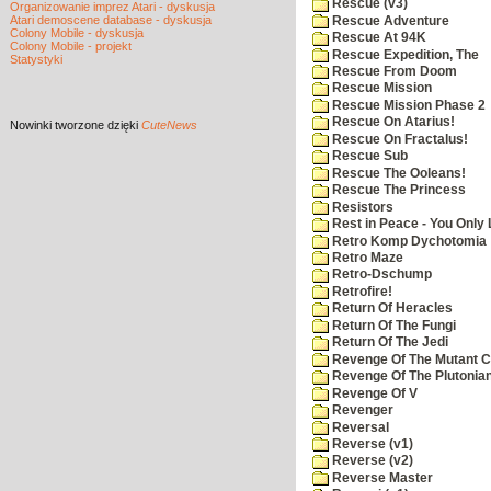
Rescue (v3)
Organizowanie imprez Atari - dyskusja
Atari demoscene database - dyskusja
Rescue Adventure
Colony Mobile - dyskusja
Rescue At 94K
Colony Mobile - projekt
Rescue Expedition, The
Statystyki
Rescue From Doom
Rescue Mission
Rescue Mission Phase 2
Rescue On Atarius!
Nowinki
tworzone dzięki
CuteNews
Rescue On Fractalus!
Rescue Sub
Rescue The Ooleans!
Rescue The Princess
Resistors
Rest in Peace - You Only
Retro Komp Dychotomia
Retro Maze
Retro-Dschump
Retrofire!
Return Of Heracles
Return Of The Fungi
Return Of The Jedi
Revenge Of The Mutant 
Revenge Of The Plutonian
Revenge Of V
Revenger
Reversal
Reverse (v1)
Reverse (v2)
Reverse Master