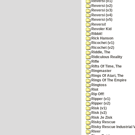
Reversi (v1)
Reversi (v2)
Reversi (v3)
Reversi (v4)
Reversi (v5)
Reversi!
Revoler Kid
Ribbit!
Rick Hanson
Ricochet (v1)
Ricochet (v2)
Riddle, The
Ridiculous Reality
Rifle
Rifts Of Time, The
Ringmaster
Rings Of Atari, The
Rings Of The Empire
Ringtoss
Riot
Rip Off!
Ripper (v1)
Ripper (v2)
Risk (v1)
Risk (v2)
Risk Je Zisk
Risky Rescue
Risky Rescue Industrial 
River