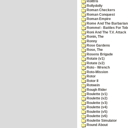
Rolltris
Rollydolly
Roman Checkers
Roman Conquest
Roman Empire
Rome And The Barbarian
Rommel - Battles For Tob
Roni And The T.V. Attack
Ronin, The
Ronny
Rose Gardens
Rose, The
Rosens Brigade
Rotate (v1)
Rotate (v2)
Roto - Wrench
Roto-Mission
Rotor
Rotor II
Rotwein
Rough Rider
Roulette (v1)
Roulette (v2)
Roulette (v3)
Roulette (v4)
Roulette (v5)
Roulette (v6)
Roulette Simulator
Round About