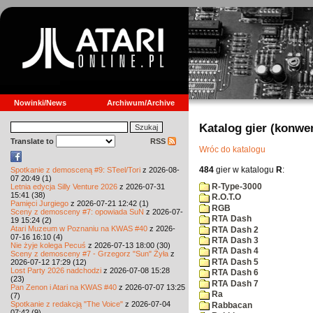
Nowinki/News
Archiwum/Archive
Katalog gier (konwe
Translate to
RSS
Wróc do katalogu
484
gier w katalogu
R
:
Spotkanie z demosceną #9: STeel/Tori
z 2026-08-
07 20:49 (1)
R-Type-3000
Letnia edycja Silly Venture 2026
z 2026-07-31
15:41 (38)
R.O.T.O
Pamięci Jurgiego
z 2026-07-21 12:42 (1)
RGB
Sceny z demosceny #7: opowiada SuN
z 2026-07-
RTA Dash
19 15:24 (2)
Atari Muzeum w Poznaniu na KWAS #40
z 2026-
RTA Dash 2
07-16 16:10 (4)
RTA Dash 3
Nie żyje kolega Pecuś
z 2026-07-13 18:00 (30)
RTA Dash 4
Sceny z demosceny #7 - Grzegorz "Sun" Żyła
z
RTA Dash 5
2026-07-12 17:29 (12)
Lost Party 2026 nadchodzi
z 2026-07-08 15:28
RTA Dash 6
(23)
RTA Dash 7
Pan Zenon i Atari na KWAS #40
z 2026-07-07 13:25
Ra
(7)
Spotkanie z redakcją "The Voice"
z 2026-07-04
Rabbacan
07:42 (9)