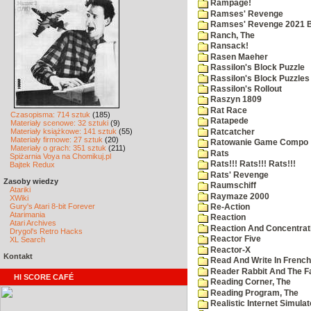
Rampage!
Ramses' Revenge
Ramses' Revenge 2021 
Ranch, The
Ransack!
Rasen Maeher
Rassilon's Block Puzzle
Rassilon's Block Puzzles
Rassilon's Rollout
Raszyn 1809
Rat Race
Czasopisma: 714 sztuk
(185)
Ratapede
Materiały scenowe: 32 sztuki
(9)
Materiały książkowe: 141 sztuk
(55)
Ratcatcher
Materiały firmowe: 27 sztuk
(20)
Ratowanie Game Compo
Materiały o grach: 351 sztuk
(211)
Rats
Spiżarnia Voya na Chomikuj.pl
Rats!!! Rats!!! Rats!!!
Bajtek Redux
Rats' Revenge
Zasoby wiedzy
Raumschiff
Atariki
Raymaze 2000
XWiki
Gury's Atari 8-bit Forever
Re-Action
Atarimania
Reaction
Atari Archives
Reaction And Concentrati
Drygol's Retro Hacks
Reactor Five
XL Search
Reactor-X
Kontakt
Read And Write In French
Reader Rabbit And The F
HI SCORE CAFÉ
Reading Corner, The
Reading Program, The
Realistic Internet Simulat