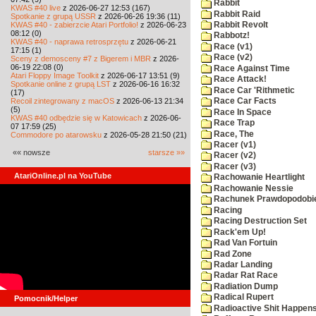
Rabbit
KWAS #40 live
z 2026-06-27 12:53 (167)
Rabbit Raid
Spotkanie z grupą USSR
z 2026-06-26 19:36 (11)
KWAS #40 - zabierzcie Atari Portfolio!
z 2026-06-23
Rabbit Revolt
08:12 (0)
Rabbotz!
KWAS #40 - naprawa retrosprzętu
z 2026-06-21
Race (v1)
17:15 (1)
Race (v2)
Sceny z demosceny #7 z Bigerem i MBR
z 2026-
06-19 22:08 (0)
Race Against Time
Atari Floppy Image Toolkit
z 2026-06-17 13:51 (9)
Race Attack!
Spotkanie online z grupą LST
z 2026-06-16 16:32
Race Car 'Rithmetic
(17)
Recoil zintegrowany z macOS
z 2026-06-13 21:34
Race Car Facts
(5)
Race In Space
KWAS #40 odbędzie się w Katowicach
z 2026-06-
Race Trap
07 17:59 (25)
Race, The
Commodore po atarowsku
z 2026-05-28 21:50 (21)
Racer (v1)
«« nowsze
starsze »»
Racer (v2)
Racer (v3)
AtariOnline.pl na YouTube
Rachowanie Heartlight
Rachowanie Nessie
Rachunek Prawdopodobi
Racing
Racing Destruction Set
Rack'em Up!
Rad Van Fortuin
Rad Zone
Radar Landing
Radar Rat Race
Radiation Dump
Radical Rupert
Pomocnik/Helper
Radioactive Shit Happens