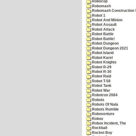
Robocop
Robomash
Robomash Construction 
Robot 1
Robot And Minion
Robot Assault
Robot Attack
Robot Battle
Robot Battle!
Robot Dungeon
Robot Dungeon 2021
Robot Island
Robot Karel
Robot Knights
Robot R-29
Robot R-30
Robot Raid
Robot T-58
Robot Tank
Robot War
Robotron 2084
Robots
Robots Of Nala
Robots Rumble
Roboventure
Robox
Robox Incident, The
Rockball
Rocket Boy