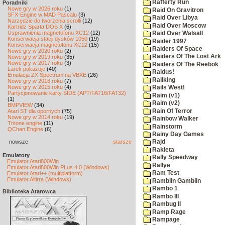
Rafferty Run
Poradniki
Nowe gry w 2026 roku
(1)
Raid On Gravitron
SFX-Engine w MAD Pascalu
(3)
Raid Over Libya
Narzędzie do tworzenia scrolli
(12)
Raid Over Moscow
Kartridż Sparta DOS X
(6)
Usprawnienia magnetofonu XC12
(12)
Raid Over Walsall
Konserwacja stacji dysków 1050
(19)
Raider 1997
Konserwacja magnetofonu XC12
(15)
Raiders Of Space
Nowe gry w 2020 roku
(2)
Raiders Of The Lost Ark
Nowe gry w 2019 roku
(35)
Nowe gry w 2017 roku
(3)
Raiders Of The Reebok
Larek pokazuje
(40)
Raidus!
Emulacja ZX Spectrum na VBXE
(26)
Railking
Nowe gry w 2016 roku
(7)
Nowe gry w 2015 roku
(4)
Rails West!
Partycjonowanie karty SIDE (APT/FAT16/FAT32)
Raim (v1)
(1)
Raim (v2)
BMPVIEW
(34)
Rain Of Terror
Atari ST dla opornych
(75)
Nowe gry w 2014 roku
(19)
Rainbow Walker
Tritone engine
(11)
Rainstorm
QChan Engine
(6)
Rainy Day Games
nowsze
starsze
Rajd
Rakieta
Emulatory
Rally Speedway
Emulator Atari800Win
Rallye
Emulator Atari800Win PLus 4.0 (Windows)
Ram Test
Emulator Atari++ (multiplatform)
Emulator Altirra (Windows)
Ramblin Gamblin
Rambo 1
Biblioteka Atarowca
Rambo III
Rambug II
Ramp Rage
Rampage