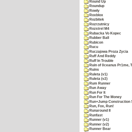
Round Up
Roundup
Rowly
Roxblox
Rozbitek
Rozrzutnicy
Rozstrel M4
Rubacka Vo Kopec
Rubber Ball
Rubicon
Rucu
Ruczajowa Proza Zycia
Ruff And Reddy
Ruff In Trouble
Ruin of 0ceanus Pr1me, 
Ruins
Ruleta (v1)
Ruleta (v2)
Rum Runner
Run Away
Run For It
Run For The Money
Run+Jump Construction S
Run, Fox, Run!
Runaround II
Runfast
Runner (v1)
Runner (v2)
Runner Bear