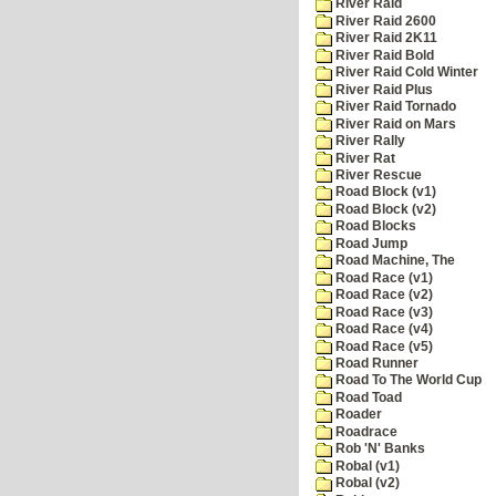
River Raid
River Raid 2600
River Raid 2K11
River Raid Bold
River Raid Cold Winter
River Raid Plus
River Raid Tornado
River Raid on Mars
River Rally
River Rat
River Rescue
Road Block (v1)
Road Block (v2)
Road Blocks
Road Jump
Road Machine, The
Road Race (v1)
Road Race (v2)
Road Race (v3)
Road Race (v4)
Road Race (v5)
Road Runner
Road To The World Cup
Road Toad
Roader
Roadrace
Rob 'N' Banks
Robal (v1)
Robal (v2)