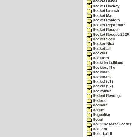
Rocket Dance
Rocket Hockey
Rocket Launch
Rocket Man
Rocket Raiders
Rocket Repairman
Rocket Rescue
Rocket Rescue 2020
Rocket Spell
Rocket-Nica
Rocketball
Rockfall
Rockford
Rocki Im Lolliland
Rockies, The
Rockman
Rockmania
Rocks! (v1)
Rocks! (v2)
Rockslide!
Rodent Revenge
Roderic
Rodman
Rogue
Roguelike
Rogul
Roll 'Em! Maze Loader
Roll' Em
Rollerball II