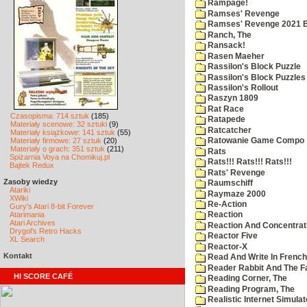
Rampage!
Ramses' Revenge
Ramses' Revenge 2021 
Ranch, The
Ransack!
Rasen Maeher
Rassilon's Block Puzzle
Rassilon's Block Puzzles
Rassilon's Rollout
Raszyn 1809
Rat Race
Czasopisma: 714 sztuk
(185)
Ratapede
Materiały scenowe: 32 sztuki
(9)
Ratcatcher
Materiały książkowe: 141 sztuk
(55)
Materiały firmowe: 27 sztuk
(20)
Ratowanie Game Compo
Materiały o grach: 351 sztuk
(211)
Rats
Spiżarnia Voya na Chomikuj.pl
Rats!!! Rats!!! Rats!!!
Bajtek Redux
Rats' Revenge
Zasoby wiedzy
Raumschiff
Atariki
Raymaze 2000
XWiki
Re-Action
Gury's Atari 8-bit Forever
Atarimania
Reaction
Atari Archives
Reaction And Concentrati
Drygol's Retro Hacks
Reactor Five
XL Search
Reactor-X
Kontakt
Read And Write In French
Reader Rabbit And The F
HI SCORE CAFÉ
Reading Corner, The
Reading Program, The
Realistic Internet Simulat