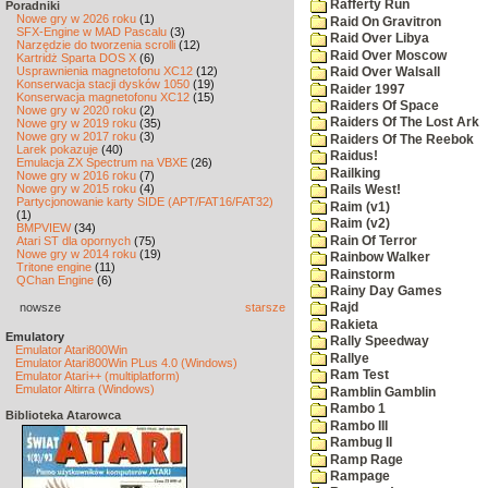
Rafferty Run
Poradniki
Nowe gry w 2026 roku
(1)
Raid On Gravitron
SFX-Engine w MAD Pascalu
(3)
Raid Over Libya
Narzędzie do tworzenia scrolli
(12)
Raid Over Moscow
Kartridż Sparta DOS X
(6)
Usprawnienia magnetofonu XC12
(12)
Raid Over Walsall
Konserwacja stacji dysków 1050
(19)
Raider 1997
Konserwacja magnetofonu XC12
(15)
Raiders Of Space
Nowe gry w 2020 roku
(2)
Raiders Of The Lost Ark
Nowe gry w 2019 roku
(35)
Nowe gry w 2017 roku
(3)
Raiders Of The Reebok
Larek pokazuje
(40)
Raidus!
Emulacja ZX Spectrum na VBXE
(26)
Railking
Nowe gry w 2016 roku
(7)
Nowe gry w 2015 roku
(4)
Rails West!
Partycjonowanie karty SIDE (APT/FAT16/FAT32)
Raim (v1)
(1)
Raim (v2)
BMPVIEW
(34)
Rain Of Terror
Atari ST dla opornych
(75)
Nowe gry w 2014 roku
(19)
Rainbow Walker
Tritone engine
(11)
Rainstorm
QChan Engine
(6)
Rainy Day Games
nowsze
starsze
Rajd
Rakieta
Emulatory
Rally Speedway
Emulator Atari800Win
Rallye
Emulator Atari800Win PLus 4.0 (Windows)
Ram Test
Emulator Atari++ (multiplatform)
Emulator Altirra (Windows)
Ramblin Gamblin
Rambo 1
Biblioteka Atarowca
Rambo III
Rambug II
Ramp Rage
Rampage