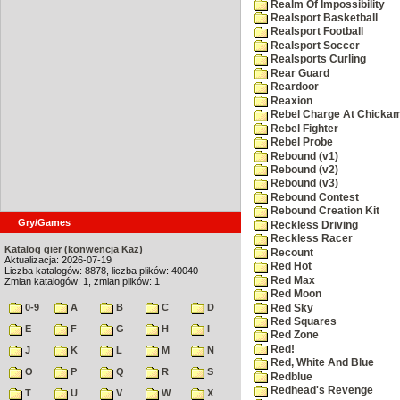
Realm Of Impossibility
Realsport Basketball
Realsport Football
Realsport Soccer
Realsports Curling
Rear Guard
Reardoor
Reaxion
Rebel Charge At Chicka
Rebel Fighter
Rebel Probe
Rebound (v1)
Rebound (v2)
Rebound (v3)
Rebound Contest
Rebound Creation Kit
Gry/Games
Reckless Driving
Reckless Racer
Katalog gier (konwencja Kaz)
Recount
Aktualizacja: 2026-07-19
Red Hot
Liczba katalogów: 8878, liczba plików: 40040
Red Max
Zmian katalogów: 1, zmian plików: 1
Red Moon
0-9
A
B
C
D
Red Sky
Red Squares
E
F
G
H
I
Red Zone
Red!
J
K
L
M
N
Red, White And Blue
O
P
Q
R
S
Redblue
Redhead's Revenge
T
U
V
W
X