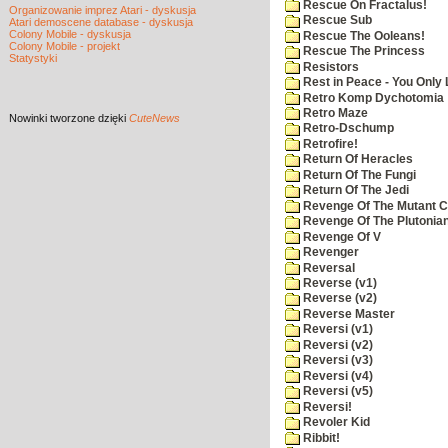
Rescue On Fractalus!
Organizowanie imprez Atari - dyskusja
Rescue Sub
Atari demoscene database - dyskusja
Colony Mobile - dyskusja
Rescue The Ooleans!
Colony Mobile - projekt
Rescue The Princess
Statystyki
Resistors
Rest in Peace - You Only
Retro Komp Dychotomia
Retro Maze
Nowinki
tworzone dzięki
CuteNews
Retro-Dschump
Retrofire!
Return Of Heracles
Return Of The Fungi
Return Of The Jedi
Revenge Of The Mutant 
Revenge Of The Plutonian
Revenge Of V
Revenger
Reversal
Reverse (v1)
Reverse (v2)
Reverse Master
Reversi (v1)
Reversi (v2)
Reversi (v3)
Reversi (v4)
Reversi (v5)
Reversi!
Revoler Kid
Ribbit!