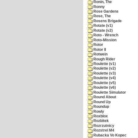
Ronin, The
Ronny
Rose Gardens
Rose, The
Rosens Brigade
Rotate (v1)
Rotate (v2)
Roto - Wrench
Roto-Mission
Rotor
Rotor II
Rotwein
Rough Rider
Roulette (v1)
Roulette (v2)
Roulette (v3)
Roulette (v4)
Roulette (v5)
Roulette (v6)
Roulette Simulator
Round About
Round Up
Roundup
Rowly
Roxblox
Rozbitek
Rozrzutnicy
Rozstrel M4
Rubacka Vo Kopec