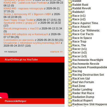
Rabbit
KWAS #40 - zabierzcie Atari Portfolio!
z 2026-06-23
Rabbit Raid
08:12 (0)
KWAS #40 - naprawa retrosprzętu
z 2026-06-21
Rabbit Revolt
17:15 (1)
Rabbotz!
Sceny z demosceny #7 z Bigerem i MBR
z 2026-
Race (v1)
06-19 22:08 (0)
Race (v2)
Atari Floppy Image Toolkit
z 2026-06-17 13:51 (9)
Spotkanie online z grupą LST
z 2026-06-16 16:32
Race Against Time
(17)
Race Attack!
Recoil zintegrowany z macOS
z 2026-06-13 21:34
Race Car 'Rithmetic
(5)
KWAS #40 odbędzie się w Katowicach
z 2026-06-
Race Car Facts
07 17:59 (25)
Race In Space
Commodore po atarowsku
z 2026-05-28 21:50 (21)
Race Trap
Urządzenie z rekordowo szybką transmisją SIO!
z
Race, The
2026-05-24 20:57 (116)
Racer (v1)
«« nowsze
starsze »»
Racer (v2)
Racer (v3)
AtariOnline.pl na YouTube
Rachowanie Heartlight
Rachowanie Nessie
Rachunek Prawdopodobi
Racing
Racing Destruction Set
Rack'em Up!
Rad Van Fortuin
Rad Zone
Radar Landing
Radar Rat Race
Radiation Dump
Radical Rupert
Pomocnik/Helper
Radioactive Shit Happens