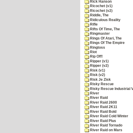
Rick Hanson
Ricochet (v1)
Ricochet (v2)
Riddle, The
Ridiculous Reality
Rifle
Rifts Of Time, The
Ringmaster
Rings Of Atari, The
Rings Of The Empire
Ringtoss
Riot
Rip Off!
Ripper (v1)
Ripper (v2)
Risk (v1)
Risk (v2)
Risk Je Zisk
Risky Rescue
Risky Rescue Industrial 
River
River Raid
River Raid 2600
River Raid 2K11
River Raid Bold
River Raid Cold Winter
River Raid Plus
River Raid Tornado
River Raid on Mars