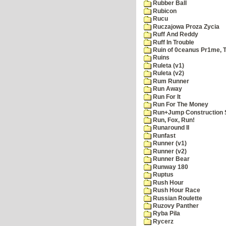
Rubber Ball
Rubicon
Rucu
Ruczajowa Proza Zycia
Ruff And Reddy
Ruff In Trouble
Ruin of 0ceanus Pr1me, 
Ruins
Ruleta (v1)
Ruleta (v2)
Rum Runner
Run Away
Run For It
Run For The Money
Run+Jump Construction S
Run, Fox, Run!
Runaround II
Runfast
Runner (v1)
Runner (v2)
Runner Bear
Runway 180
Ruptus
Rush Hour
Rush Hour Race
Russian Roulette
Ruzovy Panther
Ryba Pila
Rycerz