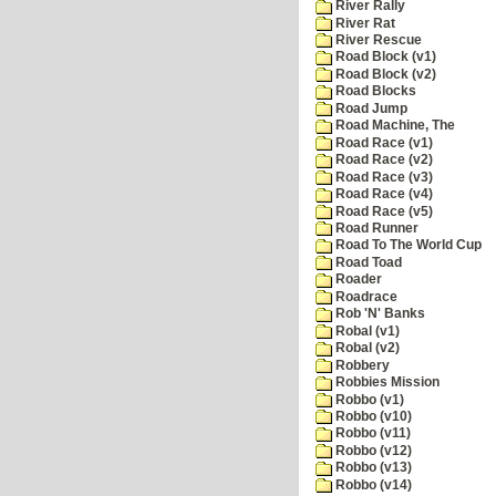
River Rally
River Rat
River Rescue
Road Block (v1)
Road Block (v2)
Road Blocks
Road Jump
Road Machine, The
Road Race (v1)
Road Race (v2)
Road Race (v3)
Road Race (v4)
Road Race (v5)
Road Runner
Road To The World Cup
Road Toad
Roader
Roadrace
Rob 'N' Banks
Robal (v1)
Robal (v2)
Robbery
Robbies Mission
Robbo (v1)
Robbo (v10)
Robbo (v11)
Robbo (v12)
Robbo (v13)
Robbo (v14)