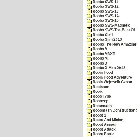
Robbo SWS-11
Robbo SWS-12
Robbo SWS-13
Robbo SWS-14
Robbo SWS-15
Robbo SWS-Magnetic
Robbo SWS-The Best Of
Robbo Simi
Robbo Simi 2013
Robbo The New Amazing A
Robbo V
Robbo VBXE
Robbo VI
Robbo X
Robbo X-Mas 2012
Robin Hood
Robin Hood Adventure
Robin Wojownik Czasu
Robinson
Robix
Robo Type
Robocop
Robomash
Robomash Construction 
Robot 1
Robot And Minion
Robot Assault
Robot Attack
Robot Battle