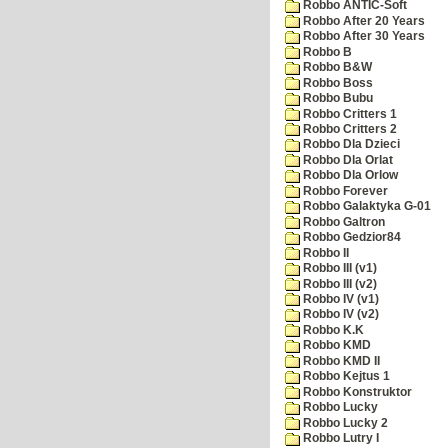
Robbo ANTIC-Soft
Robbo After 20 Years
Robbo After 30 Years
Robbo B
Robbo B&W
Robbo Boss
Robbo Bubu
Robbo Critters 1
Robbo Critters 2
Robbo Dla Dzieci
Robbo Dla Orlat
Robbo Dla Orlow
Robbo Forever
Robbo Galaktyka G-01
Robbo Galtron
Robbo Gedzior84
Robbo II
Robbo III (v1)
Robbo III (v2)
Robbo IV (v1)
Robbo IV (v2)
Robbo K.K
Robbo KMD
Robbo KMD II
Robbo Kejtus 1
Robbo Konstruktor
Robbo Lucky
Robbo Lucky 2
Robbo Lutry I