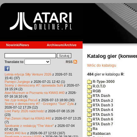
Nowinki/News
Archiwum/Archive
Katalog gier (konwe
Translate to
RSS
Wróc do katalogu
484
gier w katalogu
R
:
Letnia edycja Silly Venture 2026
z 2026-07-31
15:41 (37)
R-Type-3000
Pamięci Jurgiego
z 2026-07-21 12:42 (1)
Sceny z demosceny #7: opowiada SuN
z 2026-07-
R.O.T.O
19 15:24 (2)
RGB
Atari Muzeum w Poznaniu na KWAS #40
z 2026-
RTA Dash
07-16 16:10 (4)
Nie żyje kolega Pecuś
z 2026-07-13 18:00 (30)
RTA Dash 2
Sceny z demosceny #7 - Grzegorz "Sun" Żyła
z
RTA Dash 3
2026-07-12 17:29 (12)
RTA Dash 4
Lost Party 2026 nadchodzi
z 2026-07-08 15:28
RTA Dash 5
(23)
Pan Zenon i Atari na KWAS #40
z 2026-07-07 13:25
RTA Dash 6
(7)
RTA Dash 7
Spotkanie z redakcją "The Voice"
z 2026-07-04
Ra
07:42 (9)
KWAS #40 live
z 2026-06-27 12:53 (167)
Rabbacan
Spotkanie z grupą USSR
z 2026-06-26 19:36 (11)