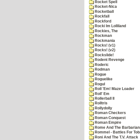
Rocket Spell
Rocket-Nica
Rocketball
Rockfall
Rockford
Rocki Im Lolliland
Rockies, The
Rockman
Rockmania
Rocks! (v1)
Rocks! (v2)
Rockslide!
Rodent Revenge
Roderic
Rodman
Rogue
Roguelike
Rogul
Roll 'Em! Maze Loader
Roll' Em
Rollerball II
Rolltris
Rollydolly
Roman Checkers
Roman Conquest
Roman Empire
Rome And The Barbarian
Rommel - Battles For Tob
Roni And The T.V. Attack