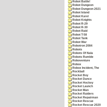
Robot Battle!
Robot Dungeon
Robot Dungeon 2021
Robot Island
Robot Karel
Robot Knights
Robot R-29
Robot R-30
Robot Raid
Robot T-58
Robot Tank
Robot War
Robotron 2084
Robots
Robots Of Nala
Robots Rumble
Roboventure
Robox
Robox Incident, The
Rockball
Rocket Boy
Rocket Dance
Rocket Hockey
Rocket Launch
Rocket Man
Rocket Raiders
Rocket Repairman
Rocket Rescue
Rocket Rescue 2020