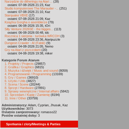
Narzędzie do ditheringu na Atari ...
(28)
ostatni: 07-08-2026 21:23, Kaz
Studio komputerowe The Marauder -...
(251)
ostatni: 07-08-2026 21:10, Kaz
Starquake VBXE
(17)
ostatni: 07-08-2026 21:09, Kaz
Książka Gorgha o asemblerze
(79)
ostatni: 06-08-2026 15:35, tOri
Silly Venture 2026SE - the bigges...
(113)
ostatni: 06-08-2026 00:48, tdc
Rocznica 1 sierpnia - turówka WRCOH
(3)
ostatni: 04-08-2026 23:36, Ataripuzzle
Dungeon Crawler - AI (Fable)
(9)
ostatni: 04-08-2026 21:05, Nemo
Gry na Atari z pszczołami
(20)
ostatni: 04-08-2026 19:38, miker
Kategorie Forum Atarum
1. Projekty / Projects
(29857)
2. Grafika / Graphics
(6815)
3. Muzyka i dźwięk / Music and sound
(8059)
4. Programowanie / Programming
(13169)
5. Gry / Games
(36910)
6. Użytki / Utils
(4827)
7. Scena / Scene
(20244)
8. Sprzęt / Hardware
(27891)
9. Sprawy wewnętrzne / Internal affairs
(5842)
10. Sprzedam / Kupię / Zamienię
(8194)
11. Inne / Other
(33759)
Administratorzy:
Adam, Cyprian, Jhusak, Kaz
Użytkowników:
3073
Ostatnio zarejestrowany:
romasso22
Postów ostatniej doby:
3
Spotkania i zloty/Meetings & Parties