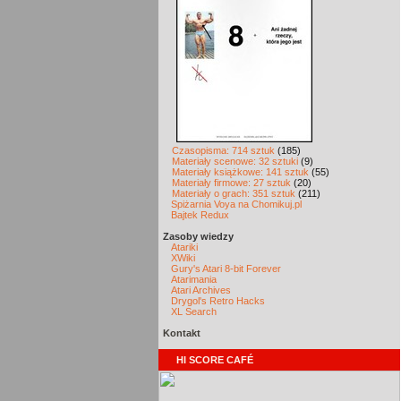
Czasopisma: 714 sztuk
(185)
Materiały scenowe: 32 sztuki
(9)
Materiały książkowe: 141 sztuk
(55)
Materiały firmowe: 27 sztuk
(20)
Materiały o grach: 351 sztuk
(211)
Spiżarnia Voya na Chomikuj.pl
Bajtek Redux
Zasoby wiedzy
Atariki
XWiki
Gury's Atari 8-bit Forever
Atarimania
Atari Archives
Drygol's Retro Hacks
XL Search
Kontakt
HI SCORE CAFÉ