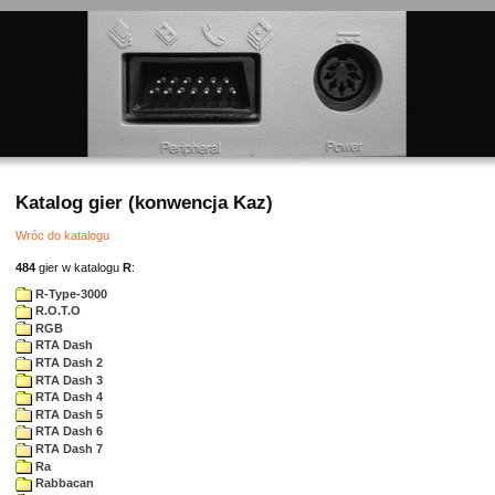
Katalog gier (konwencja Kaz)
Wróc do katalogu
484
gier w katalogu
R
:
R-Type-3000
R.O.T.O
RGB
RTA Dash
RTA Dash 2
RTA Dash 3
RTA Dash 4
RTA Dash 5
RTA Dash 6
RTA Dash 7
Ra
Rabbacan