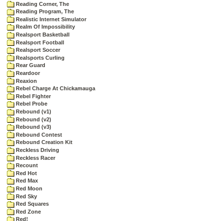
Reading Corner, The
Reading Program, The
Realistic Internet Simulator
Realm Of Impossibility
Realsport Basketball
Realsport Football
Realsport Soccer
Realsports Curling
Rear Guard
Reardoor
Reaxion
Rebel Charge At Chickamauga
Rebel Fighter
Rebel Probe
Rebound (v1)
Rebound (v2)
Rebound (v3)
Rebound Contest
Rebound Creation Kit
Reckless Driving
Reckless Racer
Recount
Red Hot
Red Max
Red Moon
Red Sky
Red Squares
Red Zone
Red!