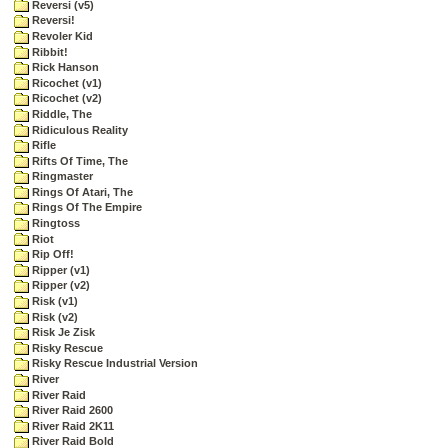
Reversi (v5)
Reversi!
Revoler Kid
Ribbit!
Rick Hanson
Ricochet (v1)
Ricochet (v2)
Riddle, The
Ridiculous Reality
Rifle
Rifts Of Time, The
Ringmaster
Rings Of Atari, The
Rings Of The Empire
Ringtoss
Riot
Rip Off!
Ripper (v1)
Ripper (v2)
Risk (v1)
Risk (v2)
Risk Je Zisk
Risky Rescue
Risky Rescue Industrial Version
River
River Raid
River Raid 2600
River Raid 2K11
River Raid Bold