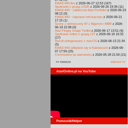
KWAS #40 live
z 2026-06-27 12:53 (167)
Spotkanie z grupą USSR
z 2026-06-26 19:36 (11)
KWAS #40 - zabierzcie Atari Portfolio!
z 2026-06-23
08:12 (0)
KWAS #40 - naprawa retrosprzętu
z 2026-06-21
17:15 (1)
Sceny z demosceny #7 z Bigerem i MBR
z 2026-
06-19 22:08 (0)
Atari Floppy Image Toolkit
z 2026-06-17 13:51 (9)
Spotkanie online z grupą LST
z 2026-06-16 16:32
(17)
Recoil zintegrowany z macOS
z 2026-06-13 21:34
(5)
KWAS #40 odbędzie się w Katowicach
z 2026-06-
07 17:59 (25)
Commodore po atarowsku
z 2026-05-28 21:50 (21)
«« nowsze
starsze »»
AtariOnline.pl na YouTube
Pomocnik/Helper