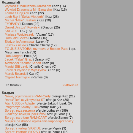
Rozmawiali
Wywiad z Mariuszem Jaroszem
i Kaz (16)
Wywiad Dracona z Mr. Bacardim
i Kaz (16)
Tomasz Dajczak
i Kaz (22)
Lech Bąk i "Świat Młodych"
i Kaz (26)
Michał "Mike" Jaskuła
i Kaz (30)
F#READY
i Dracon (22)
Daniel „Arctus” Kowalski
i Dracon (25)
KATOD
i TDC (15)
Mariusz Wojcieszek
i "Adam" (17)
Romuald Bacza
i Ramos (16)
Śledzenie Amentesa
i Larek (9)
Leszek Łuciów
i Charlie Cherry (17)
TO JUŻ ZA TOBĄ: rozmowa z Bobem Pape
i cpt.
Misumaru Tenchi (39)
Rob Jaeger
i Emu (53)
Jacek "Tabu" Grad
i Dracon (0)
Alexander "Koma" Schön
i Kaz (0)
Maciej Ślifirczyk
i Charlie Cherry (0)
Jarek "Odyniec1" Wyszyński
i Kaz (0)
Marek Bojarski
i Kaz (0)
Olgierd Niemyjski
i Ramos (0)
«« nowsze
starsze »»
Stragan
Nowe, pojemniejsze RAM-Carty
oferuje Kaz (21)
"mouSTer" czyli myszka ST
oferuje Kaz (30)
Atari USBJoy Adapter
oferuje Jakub Husak (0)
Programy: Kolony 2106
oferuje Kaz (7)
Sprzęt: rozszerzenia
oferuje Lotharek (399)
Gadżety: naklejki, pocztówki
oferuje Sikor (11)
Sprzęt: cartridge RAM-CART
oferuje Zenon (7)
Miejsce na drobne ogłoszenia kupna/sprzedaży
oferuje Kaz (58)
Sprzęt: interfejs SIO2IDE
oferuje Piguła (3)
Sprzęt: interfejs SIO2SD
oferuje Piguła (115)