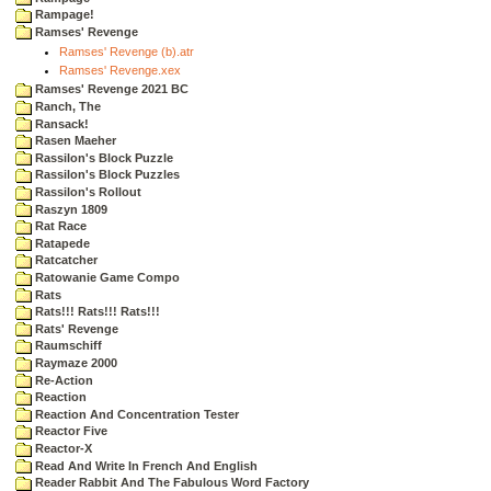
Rampage!
Ramses' Revenge
Ramses' Revenge (b).atr
Ramses' Revenge.xex
Ramses' Revenge 2021 BC
Ranch, The
Ransack!
Rasen Maeher
Rassilon's Block Puzzle
Rassilon's Block Puzzles
Rassilon's Rollout
Raszyn 1809
Rat Race
Ratapede
Ratcatcher
Ratowanie Game Compo
Rats
Rats!!! Rats!!! Rats!!!
Rats' Revenge
Raumschiff
Raymaze 2000
Re-Action
Reaction
Reaction And Concentration Tester
Reactor Five
Reactor-X
Read And Write In French And English
Reader Rabbit And The Fabulous Word Factory