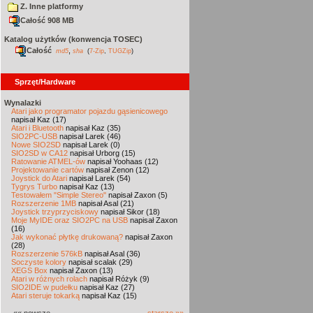
Z. Inne platformy
Całość 908 MB
Katalog użytków (konwencja TOSEC)
Całość
,
md5
sha
(
7-Zip
,
TUGZip
)
Sprzęt/Hardware
Wynalazki
Atari jako programator pojazdu gąsienicowego
napisał Kaz (17)
Atari i Bluetooth
napisał Kaz (35)
SIO2PC-USB
napisał Larek (46)
Nowe SIO2SD
napisał Larek (0)
SIO2SD w CA12
napisał Urborg (15)
Ratowanie ATMEL-ów
napisał Yoohaas (12)
Projektowanie cartów
napisał Zenon (12)
Joystick do Atari
napisał Larek (54)
Tygrys Turbo
napisał Kaz (13)
Testowałem "Simple Stereo"
napisał Zaxon (5)
Rozszerzenie 1MB
napisał Asal (21)
Joystick trzyprzyciskowy
napisał Sikor (18)
Moje MyIDE oraz SIO2PC na USB
napisał Zaxon
(16)
Jak wykonać płytkę drukowaną?
napisał Zaxon
(28)
Rozszerzenie 576kB
napisał Asal (36)
Soczyste kolory
napisał scalak (29)
XEGS Box
napisał Zaxon (13)
Atari w różnych rolach
napisał Różyk (9)
SIO2IDE w pudełku
napisał Kaz (27)
Atari steruje tokarką
napisał Kaz (15)