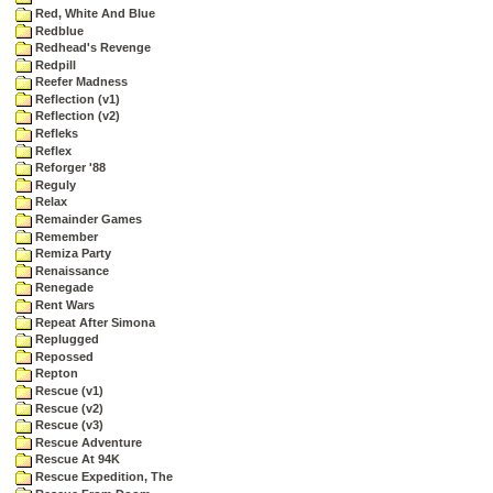
Red, White And Blue
Redblue
Redhead's Revenge
Redpill
Reefer Madness
Reflection (v1)
Reflection (v2)
Refleks
Reflex
Reforger '88
Reguly
Relax
Remainder Games
Remember
Remiza Party
Renaissance
Renegade
Rent Wars
Repeat After Simona
Replugged
Repossed
Repton
Rescue (v1)
Rescue (v2)
Rescue (v3)
Rescue Adventure
Rescue At 94K
Rescue Expedition, The