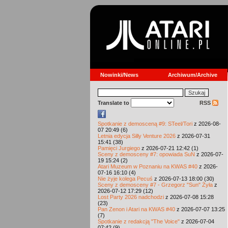
Nowinki/News
Archiwum/Archive
Translate to
RSS
Spotkanie z demosceną #9: STeel/Tori
z 2026-08-
07 20:49 (6)
Letnia edycja Silly Venture 2026
z 2026-07-31
15:41 (38)
Pamięci Jurgiego
z 2026-07-21 12:42 (1)
Sceny z demosceny #7: opowiada SuN
z 2026-07-
19 15:24 (2)
Atari Muzeum w Poznaniu na KWAS #40
z 2026-
07-16 16:10 (4)
Nie żyje kolega Pecuś
z 2026-07-13 18:00 (30)
Sceny z demosceny #7 - Grzegorz "Sun" Żyła
z
2026-07-12 17:29 (12)
Lost Party 2026 nadchodzi
z 2026-07-08 15:28
(23)
Pan Zenon i Atari na KWAS #40
z 2026-07-07 13:25
(7)
Spotkanie z redakcją "The Voice"
z 2026-07-04
07:42 (9)