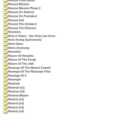
Rescue From Doom
Rescue Mission
Rescue Mission Phase 2
Rescue On Atarius!
Rescue On Fractalus!
Rescue Sub
Rescue The Ooleans!
Rescue The Princess
Resistors
Rest in Peace - You Only Live Once
Retro Komp Dychotomia
Retro Maze
Retro-Dschump
Retrofire!
Return Of Heracles
Return Of The Fungi
Return Of The Jedi
Revenge Of The Mutant Camels
Revenge Of The Plutonian Flies
Revenge Of V
Revenger
Reversal
Reverse (v1)
Reverse (v2)
Reverse Master
Reversi (v1)
Reversi (v2)
Reversi (v3)
Reversi (v4)