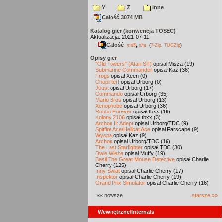
Y
Z
inne
Całość 3074 MB
Katalog gier (konwencja TOSEC)
Aktualizacja: 2021-07-11
Całość
,
md5
sha
(
7-Zip
,
TUGZip
)
Opisy gier
"Old Towers" (Atari ST)
opisał Misza (19)
Submarine Commander
opisał Kaz (36)
Frogs
opisał Xeen (0)
Choplifter!
opisał Urborg (0)
Joust
opisał Urborg (17)
Commando
opisał Urborg (35)
Mario Bros
opisał Urborg (13)
Xenophobe
opisał Urborg (36)
Robbo Forever
opisał tbxx (16)
Kolony 2106
opisał tbxx (3)
Archon II: Adept
opisał Urborg/TDC (9)
Spitfire Ace/Hellcat Ace
opisał Farscape (9)
Wyspa
opisał Kaz (9)
Archon
opisał Urborg/TDC (16)
The Last Starfighter
opisał TDC (30)
Dwie Wieże
opisał Muffy (19)
Basil The Great Mouse Detective
opisał Charlie
Cherry (125)
Inny Świat
opisał Charlie Cherry (17)
Inspektor
opisał Charlie Cherry (19)
Grand Prix Simulator
opisał Charlie Cherry (16)
«« nowsze
starsze »»
Wewnętrzne/Internals