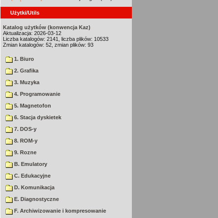
Użytki/Utils
Katalog użytków (konwencja Kaz)
Aktualizacja: 2026-03-12
Liczba katalogów: 2141, liczba plików: 10533
Zmian katalogów: 52, zmian plików: 93
1. Biuro
2. Grafika
3. Muzyka
4. Programowanie
5. Magnetofon
6. Stacja dyskietek
7. DOS-y
8. ROM-y
9. Rozne
B. Emulatory
C. Edukacyjne
D. Komunikacja
E. Diagnostyczne
F. Archiwizowanie i kompresowanie