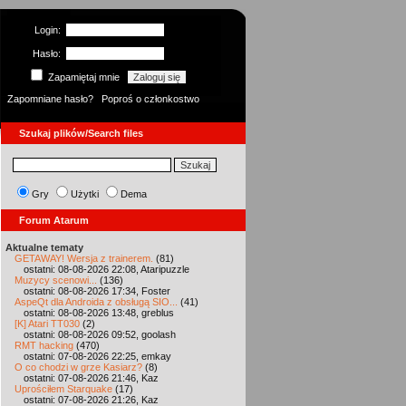
Login:
Hasło:
Zapamiętaj mnie
Zapomniane hasło?
Poproś o członkostwo
Szukaj plików/Search files
Gry
Użytki
Dema
Forum Atarum
Aktualne tematy
GETAWAY! Wersja z trainerem.
(81)
ostatni: 08-08-2026 22:08, Ataripuzzle
Muzycy scenowi...
(136)
ostatni: 08-08-2026 17:34, Foster
AspeQt dla Androida z obsługą SIO...
(41)
ostatni: 08-08-2026 13:48, greblus
[K] Atari TT030
(2)
ostatni: 08-08-2026 09:52, goolash
RMT hacking
(470)
ostatni: 07-08-2026 22:25, emkay
O co chodzi w grze Kasiarz?
(8)
ostatni: 07-08-2026 21:46, Kaz
Uprościłem Starquake
(17)
ostatni: 07-08-2026 21:26, Kaz