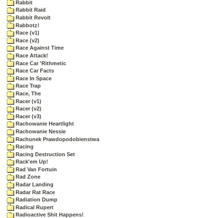
Rabbit
Rabbit Raid
Rabbit Revolt
Rabbotz!
Race (v1)
Race (v2)
Race Against Time
Race Attack!
Race Car 'Rithmetic
Race Car Facts
Race In Space
Race Trap
Race, The
Racer (v1)
Racer (v2)
Racer (v3)
Rachowanie Heartlight
Rachowanie Nessie
Rachunek Prawdopodobienstwa
Racing
Racing Destruction Set
Rack'em Up!
Rad Van Fortuin
Rad Zone
Radar Landing
Radar Rat Race
Radiation Dump
Radical Rupert
Radioactive Shit Happens!