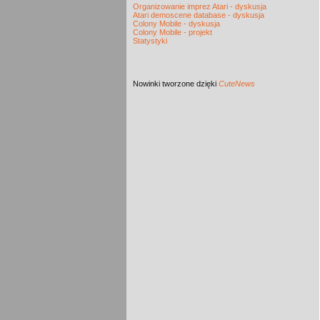
Organizowanie imprez Atari - dyskusja
Atari demoscene database - dyskusja
Colony Mobile - dyskusja
Colony Mobile - projekt
Statystyki
Nowinki
tworzone dzięki
CuteNews