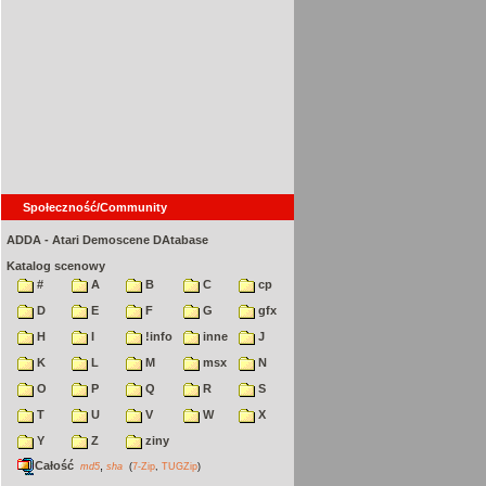
Społeczność/Community
ADDA - Atari Demoscene DAtabase
Katalog scenowy
#
A
B
C
cp
D
E
F
G
gfx
H
I
!info
inne
J
K
L
M
msx
N
O
P
Q
R
S
T
U
V
W
X
Y
Z
ziny
Całość
,
md5
sha
(
7-Zip
,
TUGZip
)