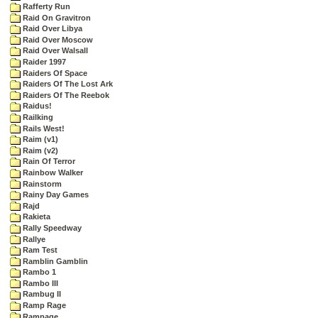
Rafferty Run
Raid On Gravitron
Raid Over Libya
Raid Over Moscow
Raid Over Walsall
Raider 1997
Raiders Of Space
Raiders Of The Lost Ark
Raiders Of The Reebok
Raidus!
Railking
Rails West!
Raim (v1)
Raim (v2)
Rain Of Terror
Rainbow Walker
Rainstorm
Rainy Day Games
Rajd
Rakieta
Rally Speedway
Rallye
Ram Test
Ramblin Gamblin
Rambo 1
Rambo III
Rambug II
Ramp Rage
Rampage