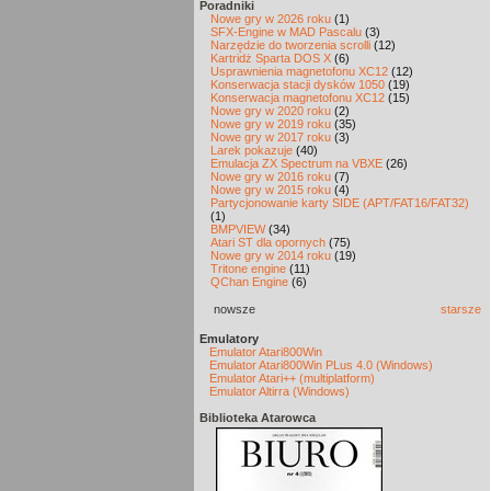
Poradniki
Nowe gry w 2026 roku
(1)
SFX-Engine w MAD Pascalu
(3)
Narzędzie do tworzenia scrolli
(12)
Kartridż Sparta DOS X
(6)
Usprawnienia magnetofonu XC12
(12)
Konserwacja stacji dysków 1050
(19)
Konserwacja magnetofonu XC12
(15)
Nowe gry w 2020 roku
(2)
Nowe gry w 2019 roku
(35)
Nowe gry w 2017 roku
(3)
Larek pokazuje
(40)
Emulacja ZX Spectrum na VBXE
(26)
Nowe gry w 2016 roku
(7)
Nowe gry w 2015 roku
(4)
Partycjonowanie karty SIDE (APT/FAT16/FAT32)
(1)
BMPVIEW
(34)
Atari ST dla opornych
(75)
Nowe gry w 2014 roku
(19)
Tritone engine
(11)
QChan Engine
(6)
nowsze
starsze
Emulatory
Emulator Atari800Win
Emulator Atari800Win PLus 4.0 (Windows)
Emulator Atari++ (multiplatform)
Emulator Altirra (Windows)
Biblioteka Atarowca