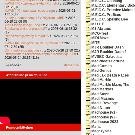
M.E.C.C. Counting
KWAS #40 - zabierzcie Atari Portfolio!
z 2026-06-23
M.E.C.C. Elementary Biol
08:12 (0)
M.E.C.C. Practice Makes 
KWAS #40 - naprawa retrosprzętu
z 2026-06-21
17:15 (1)
M.E.C.C. Prefixes
Sceny z demosceny #7 z Bigerem i MBR
z 2026-
M.E.C.C. Spelling Bee
06-19 22:08 (0)
M.U.L.E
Atari Floppy Image Toolkit
z 2026-06-17 13:51 (9)
Spotkanie online z grupą LST
z 2026-06-16 16:32
M1 Abrams
(17)
MCQ-Test
Recoil zintegrowany z macOS
z 2026-06-13 21:34
MIDI Maze
(5)
MITE
KWAS #40 odbędzie się w Katowicach
z 2026-06-
07 17:59 (25)
MJR Boulder Dash
Commodore po atarowsku
z 2026-05-28 21:50 (21)
MJR Boulder Dash 2
Urządzenie z rekordowo szybką transmisją SIO!
z
MVSBC Galactica
2026-05-24 20:57 (116)
MacPhee's Fortune
«« nowsze
starsze »»
Mad Games
Mad Genius
AtariOnline.pl na YouTube
Mad Jax Death Races
Mad Marble
Mad Marble Maze, The
Mad Marbles
Mad Stone
Mad! Masons
Mad's Revenge
Mad-Netter
Madhouse (v1)
Madhouse (v2)
Madhouse 2023
Mafia
Pomocnik/Helper
Magazynier