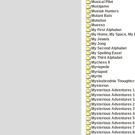
Musical Pilot
Musigame
Mustak Hunters
Mutant Bats
Mutation
Muxeso
My First Alphabet
My Home, My Space, My 
My Jewels
My Jong
My Second Alphabet
My Spelling Easel
My Third Alphabet
Mychess II
Myriapede
Myriapod
Myrtle
Myslozbrodnie Thoughtc
Mysterion
Mysterious Adventures 1
Mysterious Adventures 10 
Mysterious Adventures 
Mysterious Adventures 2
Mysterious Adventures 3
Mysterious Adventures 4
Mysterious Adventures 5
Mysterious Adventures 6
Mysterious Adventures 7 
Mysterious Adventures 8