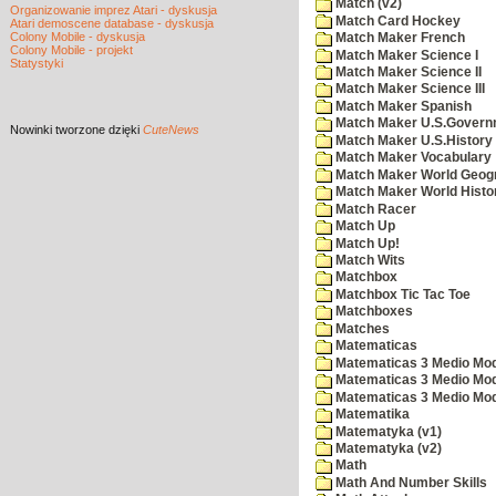
Match (v2)
Organizowanie imprez Atari - dyskusja
Match Card Hockey
Atari demoscene database - dyskusja
Colony Mobile - dyskusja
Match Maker French
Colony Mobile - projekt
Match Maker Science I
Statystyki
Match Maker Science II
Match Maker Science III
Match Maker Spanish
Match Maker U.S.Govern
Nowinki
tworzone dzięki
CuteNews
Match Maker U.S.History
Match Maker Vocabulary
Match Maker World Geog
Match Maker World Histo
Match Racer
Match Up
Match Up!
Match Wits
Matchbox
Matchbox Tic Tac Toe
Matchboxes
Matches
Matematicas
Matematicas 3 Medio Mod
Matematicas 3 Medio Mod
Matematicas 3 Medio Mod
Matematika
Matematyka (v1)
Matematyka (v2)
Math
Math And Number Skills