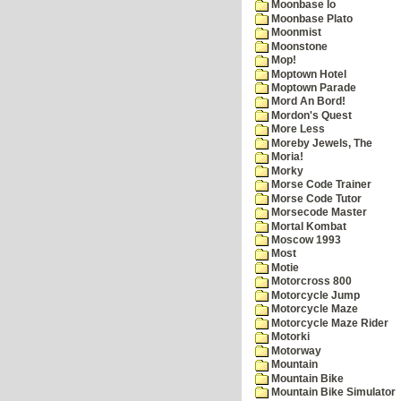
Moonbase Io
Moonbase Plato
Moonmist
Moonstone
Mop!
Moptown Hotel
Moptown Parade
Mord An Bord!
Mordon's Quest
More Less
Moreby Jewels, The
Moria!
Morky
Morse Code Trainer
Morse Code Tutor
Morsecode Master
Mortal Kombat
Moscow 1993
Most
Motie
Motorcross 800
Motorcycle Jump
Motorcycle Maze
Motorcycle Maze Rider
Motorki
Motorway
Mountain
Mountain Bike
Mountain Bike Simulator