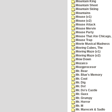
Mountain King
Mountain Shoot
Mountain Skiing
Mountains
Mouse (v1)
Mouse (v2)
Mouse Attack
Mouse Mervin
Mouse Party
Mouse That Ate Chicago,
Mouse Trap
Movie Musical Madness
Moving Cubes, The
Moving Maze (v1)
Moving Maze (v2)
Mow Down
Mozaico
Mozgprocesor
Mr. Bear
Mr. Blue's Memory
Mr. Cool
Mr. Dig
Mr. Do!
Mr. Do's Castle
Mr. Gaxx
Mr. Grumpy
Mr. Horror
Mr. M
Mr. Marecek & Sadlo