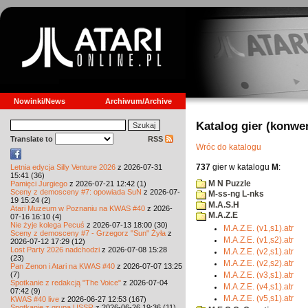
Nowinki/News
Archiwum/Archive
Katalog gier (konwe
Translate to
RSS
Wróc do katalogu
737
gier w katalogu
M
:
Letnia edycja Silly Venture 2026
z 2026-07-31
15:41 (36)
M N Puzzle
Pamięci Jurgiego
z 2026-07-21 12:42 (1)
Sceny z demosceny #7: opowiada SuN
z 2026-07-
M-ss-ng L-nks
19 15:24 (2)
M.A.S.H
Atari Muzeum w Poznaniu na KWAS #40
z 2026-
M.A.Z.E
07-16 16:10 (4)
Nie żyje kolega Pecuś
z 2026-07-13 18:00 (30)
M.A.Z.E. (v1,s1).atr
Sceny z demosceny #7 - Grzegorz "Sun" Żyła
z
M.A.Z.E. (v1,s2).atr
2026-07-12 17:29 (12)
Lost Party 2026 nadchodzi
z 2026-07-08 15:28
M.A.Z.E. (v2,s1).atr
(23)
M.A.Z.E. (v2,s2).atr
Pan Zenon i Atari na KWAS #40
z 2026-07-07 13:25
(7)
M.A.Z.E. (v3,s1).atr
Spotkanie z redakcją "The Voice"
z 2026-07-04
M.A.Z.E. (v4,s1).atr
07:42 (9)
M.A.Z.E. (v5,s1).atr
KWAS #40 live
z 2026-06-27 12:53 (167)
Spotkanie z grupą USSR
z 2026-06-26 19:36 (11)