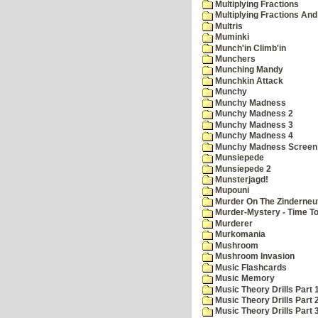
Multiplying Fractions
Multiplying Fractions And
Multris
Muminki
Munch'in Climb'in
Munchers
Munching Mandy
Munchkin Attack
Munchy
Munchy Madness
Munchy Madness 2
Munchy Madness 3
Munchy Madness 4
Munchy Madness Screen
Munsiepede
Munsiepede 2
Munsterjagd!
Mupouni
Murder On The Zinderneu
Murder-Mystery - Time To
Murderer
Murkomania
Mushroom
Mushroom Invasion
Music Flashcards
Music Memory
Music Theory Drills Part 
Music Theory Drills Part 2
Music Theory Drills Part 3