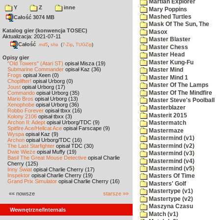
Martian Explorer
Y
Z
inne
Mary Poppins
Mashed Turtles
Całość 3074 MB
Mask Of The Sun, The
Katalog gier (konwencja TOSEC)
Masox
Aktualizacja: 2021-07-11
Master Blaster
Całość
,
md5
sha
(
7-Zip
,
TUGZip
)
Master Chess
Master Head
Opisy gier
Master Kung-Fu
"Old Towers" (Atari ST)
opisał Misza (19)
Submarine Commander
opisał Kaz (36)
Master Mind
Frogs
opisał Xeen (0)
Master Mind 1
Choplifter!
opisał Urborg (0)
Master Of The Lamps
Joust
opisał Urborg (17)
Master Of The Mindfire
Commando
opisał Urborg (35)
Mario Bros
opisał Urborg (13)
Master Steve's Poolball
Xenophobe
opisał Urborg (36)
Masterblazer
Robbo Forever
opisał tbxx (16)
Masterit 2015
Kolony 2106
opisał tbxx (3)
Archon II: Adept
opisał Urborg/TDC (9)
Mastermatch
Spitfire Ace/Hellcat Ace
opisał Farscape (9)
Mastermaze
Wyspa
opisał Kaz (9)
Mastermind (v1)
Archon
opisał Urborg/TDC (16)
Mastermind (v2)
The Last Starfighter
opisał TDC (30)
Dwie Wieże
opisał Muffy (19)
Mastermind (v3)
Basil The Great Mouse Detective
opisał Charlie
Mastermind (v4)
Cherry (125)
Mastermind (v5)
Inny Świat
opisał Charlie Cherry (17)
Inspektor
opisał Charlie Cherry (19)
Masters Of Time
Grand Prix Simulator
opisał Charlie Cherry (16)
Masters' Golf
Mastertype (v1)
«« nowsze
starsze »»
Mastertype (v2)
Maszyna Czasu
Wewnętrzne/Internals
Match (v1)