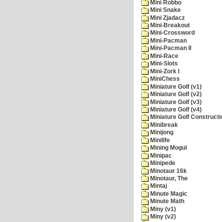
Mini Robbo
Mini Snake
Mini Zjadacz
Mini-Breakout
Mini-Crossword
Mini-Pacman
Mini-Pacman II
Mini-Race
Mini-Slots
Mini-Zork I
MiniChess
Miniature Golf (v1)
Miniature Golf (v2)
Miniature Golf (v3)
Miniature Golf (v4)
Miniature Golf Constructi
Minibreak
Minijong
Minilife
Mining Mogul
Minipac
Minipede
Minotaur 16k
Minotaur, The
Mintaj
Minute Magic
Minute Math
Miny (v1)
Miny (v2)