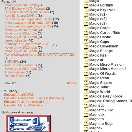
Magia
Poradniki
Nowe gry w 2026 roku
(1)
Magia Fortuny
SFX-Engine w MAD Pascalu
(3)
Magia Krysztalu
Narzędzie do tworzenia scrolli
(12)
Magic (v1)
Kartridż Sparta DOS X
(6)
Magic (v2)
Usprawnienia magnetofonu XC12
(12)
Konserwacja stacji dysków 1050
(19)
Magic (v3)
Konserwacja magnetofonu XC12
(15)
Magic Cards
Nowe gry w 2020 roku
(2)
Magic Carpet Ride
Nowe gry w 2019 roku
(35)
Nowe gry w 2017 roku
(3)
Magic Castle
Larek pokazuje
(40)
Magic Cups
Emulacja ZX Spectrum na VBXE
(26)
Magic Dimension
Nowe gry w 2016 roku
(7)
Magic Escape
Nowe gry w 2015 roku
(4)
Partycjonowanie karty SIDE (APT/FAT16/FAT32)
Magic Fire
(1)
Magic III
BMPVIEW
(34)
Magic Micro Mission
Atari ST dla opornych
(75)
Nowe gry w 2014 roku
(19)
Magic Micro Mission 2
Tritone engine
(11)
Magic Of Words
QChan Engine
(6)
Magic Read
Magic Square
nowsze
starsze
Magic Tonic
Emulatory
Magic World
Emulator Atari800Win
Magical Fairy Force
Emulator Atari800Win PLus 4.0 (Windows)
Magical Rolling Stones, T
Emulator Atari++ (multiplatform)
Emulator Altirra (Windows)
Magnetit
Magnetit 2002
Biblioteka Atarowca
Magnetix
Magneto
Magneto Bugs
Magnex