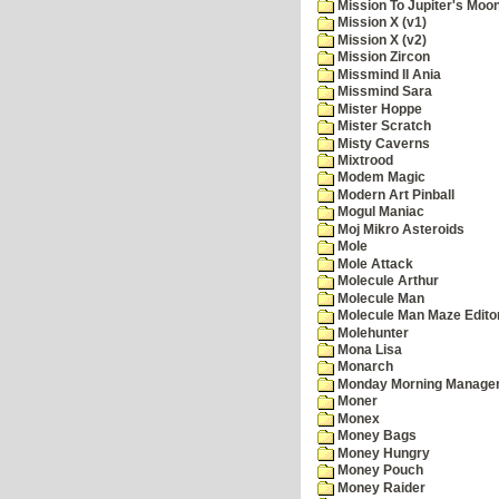
Mission To Jupiter's Moo
Mission X (v1)
Mission X (v2)
Mission Zircon
Missmind II Ania
Missmind Sara
Mister Hoppe
Mister Scratch
Misty Caverns
Mixtrood
Modem Magic
Modern Art Pinball
Mogul Maniac
Moj Mikro Asteroids
Mole
Mole Attack
Molecule Arthur
Molecule Man
Molecule Man Maze Edito
Molehunter
Mona Lisa
Monarch
Monday Morning Manage
Moner
Monex
Money Bags
Money Hungry
Money Pouch
Money Raider