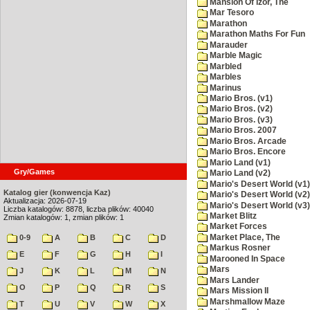
Mansion Of Izor, The
Mar Tesoro
Marathon
Marathon Maths For Fun
Marauder
Marble Magic
Marbled
Marbles
Marinus
Mario Bros. (v1)
Mario Bros. (v2)
Mario Bros. (v3)
Mario Bros. 2007
Mario Bros. Arcade
Mario Bros. Encore
Mario Land (v1)
Gry/Games
Mario Land (v2)
Mario's Desert World (v1)
Katalog gier (konwencja Kaz)
Mario's Desert World (v2)
Aktualizacja: 2026-07-19
Mario's Desert World (v3)
Liczba katalogów: 8878, liczba plików: 40040
Market Blitz
Zmian katalogów: 1, zmian plików: 1
Market Forces
Market Place, The
0-9
A
B
C
D
Markus Rosner
E
F
G
H
I
Marooned In Space
Mars
J
K
L
M
N
Mars Lander
O
P
Q
R
S
Mars Mission II
Marshmallow Maze
T
U
V
W
X