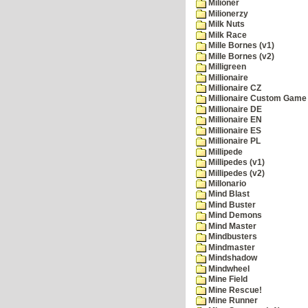
Milioner
Milionerzy
Milk Nuts
Milk Race
Mille Bornes (v1)
Mille Bornes (v2)
Milligreen
Millionaire
Millionaire CZ
Millionaire Custom Game 
Millionaire DE
Millionaire EN
Millionaire ES
Millionaire PL
Millipede
Millipedes (v1)
Millipedes (v2)
Millonario
Mind Blast
Mind Buster
Mind Demons
Mind Master
Mindbusters
Mindmaster
Mindshadow
Mindwheel
Mine Field
Mine Rescue!
Mine Runner