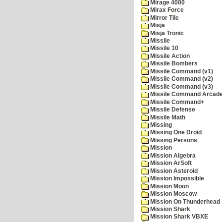
Mirage 4000
Mirax Force
Mirror Tile
Misja
Misja Tronic
Missile
Missile 10
Missile Action
Missile Bombers
Missile Command (v1)
Missile Command (v2)
Missile Command (v3)
Missile Command Arcad
Missile Command+
Missile Defense
Missile Math
Missing
Missing One Droid
Missing Persons
Mission
Mission Algebra
Mission ArSoft
Mission Asteroid
Mission Impossible
Mission Moon
Mission Moscow
Mission On Thunderhead
Mission Shark
Mission Shark VBXE