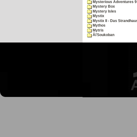
Mysterious Adventures 
Mystery Box
Mystery Isles
Mystix
Mystix II - Das Strandhau
Mythos
Mytris
ÂľSoukoban