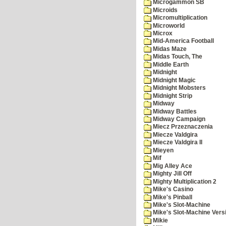
Microgammon SB
Microids
Micromultiplication
Microworld
Microx
Mid-America Football
Midas Maze
Midas Touch, The
Middle Earth
Midnight
Midnight Magic
Midnight Mobsters
Midnight Strip
Midway
Midway Battles
Midway Campaign
Miecz Przeznaczenia
Miecze Valdgira
Miecze Valdgira II
Mieyen
Mif
Mig Alley Ace
Mighty Jill Off
Mighty Multiplication 2
Mike's Casino
Mike's Pinball
Mike's Slot-Machine
Mike's Slot-Machine Versi
Mikie