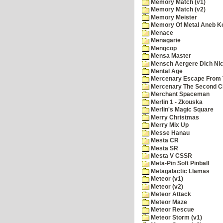
Memory Match (v1)
Memory Match (v2)
Memory Meister
Memory Of Metal Aneb K
Menace
Menagarie
Mengcop
Mensa Master
Mensch Aergere Dich Nic
Mental Age
Mercenary Escape From 
Mercenary The Second C
Merchant Spaceman
Merlin 1 - Zkouska
Merlin's Magic Square
Merry Christmas
Merry Mix Up
Messe Hanau
Mesta CR
Mesta SR
Mesta V CSSR
Meta-Pin Soft Pinball
Metagalactic Llamas
Meteor (v1)
Meteor (v2)
Meteor Attack
Meteor Maze
Meteor Rescue
Meteor Storm (v1)