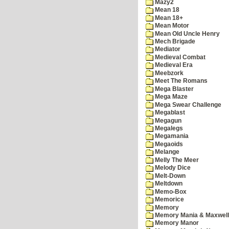
Mazy2
Mean 18
Mean 18+
Mean Motor
Mean Old Uncle Henry
Mech Brigade
Mediator
Medieval Combat
Medieval Era
Meebzork
Meet The Romans
Mega Blaster
Mega Maze
Mega Swear Challenge
Megablast
Megagun
Megalegs
Megamania
Megaoids
Melange
Melly The Meer
Melody Dice
Melt-Down
Meltdown
Memo-Box
Memorice
Memory
Memory Mania & Maxwel
Memory Manor