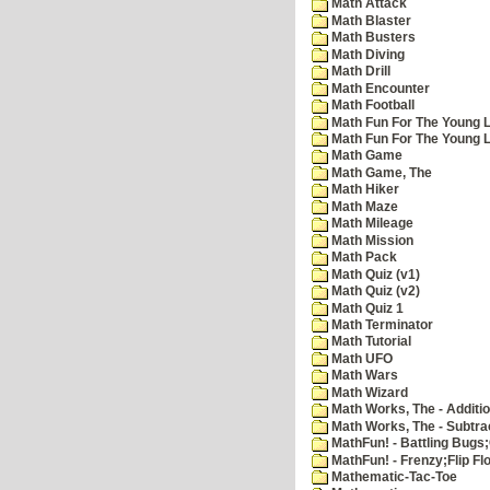
Math Attack
Math Blaster
Math Busters
Math Diving
Math Drill
Math Encounter
Math Football
Math Fun For The Young L
Math Fun For The Young Le
Math Game
Math Game, The
Math Hiker
Math Maze
Math Mileage
Math Mission
Math Pack
Math Quiz (v1)
Math Quiz (v2)
Math Quiz 1
Math Terminator
Math Tutorial
Math UFO
Math Wars
Math Wizard
Math Works, The - Additi
Math Works, The - Subtra
MathFun! - Battling Bugs
MathFun! - Frenzy;Flip Fl
Mathematic-Tac-Toe