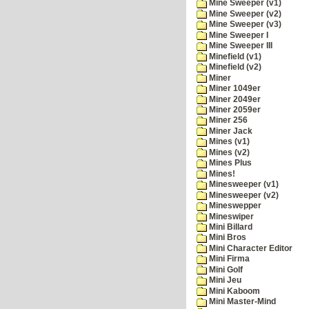
Mine Sweeper (v1)
Mine Sweeper (v2)
Mine Sweeper (v3)
Mine Sweeper I
Mine Sweeper III
Minefield (v1)
Minefield (v2)
Miner
Miner 1049er
Miner 2049er
Miner 2059er
Miner 256
Miner Jack
Mines (v1)
Mines (v2)
Mines Plus
Mines!
Minesweeper (v1)
Minesweeper (v2)
Mineswepper
Mineswiper
Mini Billard
Mini Bros
Mini Character Editor
Mini Firma
Mini Golf
Mini Jeu
Mini Kaboom
Mini Master-Mind