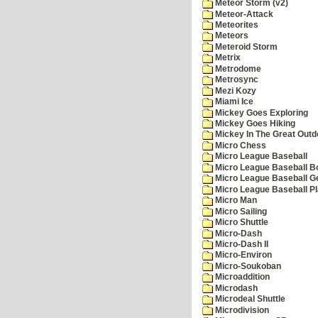
Meteor Storm (v2)
Meteor-Attack
Meteorites
Meteors
Meteroid Storm
Metrix
Metrodome
Metrosync
Mezi Kozy
Miami Ice
Mickey Goes Exploring
Mickey Goes Hiking
Mickey In The Great Outd
Micro Chess
Micro League Baseball
Micro League Baseball Bo
Micro League Baseball G
Micro League Baseball Pl
Micro Man
Micro Sailing
Micro Shuttle
Micro-Dash
Micro-Dash II
Micro-Environ
Micro-Soukoban
Microaddition
Microdash
Microdeal Shuttle
Microdivision