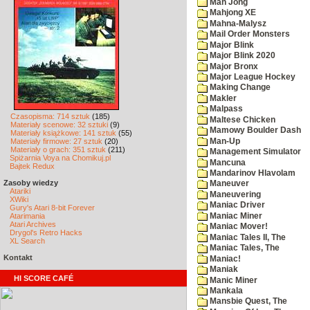
Mah Jong
Mahjong XE
Mahna-Malysz
Mail Order Monsters
Major Blink
Major Blink 2020
Major Bronx
Major League Hockey
Making Change
Makler
Malpass
Czasopisma: 714 sztuk
(185)
Maltese Chicken
Materiały scenowe: 32 sztuki
(9)
Mamowy Boulder Dash
Materiały książkowe: 141 sztuk
(55)
Man-Up
Materiały firmowe: 27 sztuk
(20)
Materiały o grach: 351 sztuk
(211)
Management Simulator
Spiżarnia Voya na Chomikuj.pl
Mancuna
Bajtek Redux
Mandarinov Hlavolam
Zasoby wiedzy
Maneuver
Atariki
Maneuvering
XWiki
Maniac Driver
Gury's Atari 8-bit Forever
Maniac Miner
Atarimania
Atari Archives
Maniac Mover!
Drygol's Retro Hacks
Maniac Tales II, The
XL Search
Maniac Tales, The
Kontakt
Maniac!
Maniak
HI SCORE CAFÉ
Manic Miner
Mankala
Mansbie Quest, The