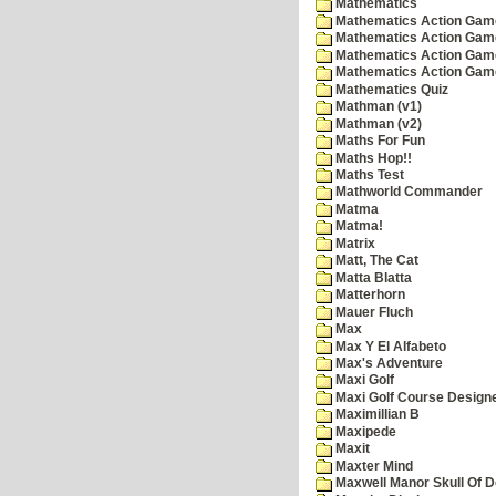
Mathematics
Mathematics Action Games
Mathematics Action Game
Mathematics Action Game
Mathematics Action Game
Mathematics Quiz
Mathman (v1)
Mathman (v2)
Maths For Fun
Maths Hop!!
Maths Test
Mathworld Commander
Matma
Matma!
Matrix
Matt, The Cat
Matta Blatta
Matterhorn
Mauer Fluch
Max
Max Y El Alfabeto
Max's Adventure
Maxi Golf
Maxi Golf Course Design
Maximillian B
Maxipede
Maxit
Maxter Mind
Maxwell Manor Skull Of 