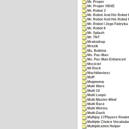
Mr. Proper
Mr. Proper VBXE
Mr. Robot 3
Mr. Robot And His Robot 
Mr. Robot And His Robot
Mr. Robot I Jego Fabryka
Mr. Robot II
Mr. Splash
Mr. TNT
Mrakodrap
Mrazik
Ms. Bulimia
Ms. Pac-Man
Ms. Pac-Man Enhanced
Msciciel
Mt Rock
Muchblastesz
Muff
Mugwump
Mule Wars
Multi 10
Multi Loops
Multi Master-Mind
Multi Race
Multi Worms
Multi-Dash
Multijoy 17Players Roulet
Multiple Choice Vocabula
Multiplication Helper