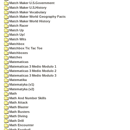
Match Maker U.S.Government
Match Maker U.S.History
Match Maker Vocabulary
Match Maker World Geography Facts
Match Maker World History
Match Racer
Match Up
Match Up!
Match Wits
Matchbox
Matchbox Tic Tac Toe
Matchboxes
Matches
Matematicas
Matematicas 3 Medio Modulo 1
Matematicas 3 Medio Modulo 2
Matematicas 3 Medio Modulo 3
Matematika
Matematyka (v1)
Matematyka (v2)
Math
Math And Number Skills
Math Attack
Math Blaster
Math Busters
Math Diving
Math Drill
Math Encounter
Math Football