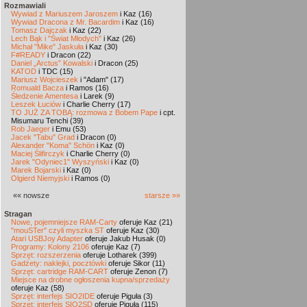
Rozmawiali
Wywiad z Mariuszem Jaroszem
i Kaz (16)
Wywiad Dracona z Mr. Bacardim
i Kaz (16)
Tomasz Dajczak
i Kaz (22)
Lech Bąk i "Świat Młodych"
i Kaz (26)
Michał "Mike" Jaskuła
i Kaz (30)
F#READY
i Dracon (22)
Daniel „Arctus” Kowalski
i Dracon (25)
KATOD
i TDC (15)
Mariusz Wojcieszek
i "Adam" (17)
Romuald Bacza
i Ramos (16)
Śledzenie Amentesa
i Larek (9)
Leszek Łuciów
i Charlie Cherry (17)
TO JUŻ ZA TOBĄ: rozmowa z Bobem Pape
i cpt.
Misumaru Tenchi (39)
Rob Jaeger
i Emu (53)
Jacek "Tabu" Grad
i Dracon (0)
Alexander "Koma" Schön
i Kaz (0)
Maciej Ślifirczyk
i Charlie Cherry (0)
Jarek "Odyniec1" Wyszyński
i Kaz (0)
Marek Bojarski
i Kaz (0)
Olgierd Niemyjski
i Ramos (0)
«« nowsze
starsze »»
Stragan
Nowe, pojemniejsze RAM-Carty
oferuje Kaz (21)
"mouSTer" czyli myszka ST
oferuje Kaz (30)
Atari USBJoy Adapter
oferuje Jakub Husak (0)
Programy: Kolony 2106
oferuje Kaz (7)
Sprzęt: rozszerzenia
oferuje Lotharek (399)
Gadżety: naklejki, pocztówki
oferuje Sikor (11)
Sprzęt: cartridge RAM-CART
oferuje Zenon (7)
Miejsce na drobne ogłoszenia kupna/sprzedaży
oferuje Kaz (58)
Sprzęt: interfejs SIO2IDE
oferuje Piguła (3)
Sprzęt: interfejs SIO2SD
oferuje Piguła (115)