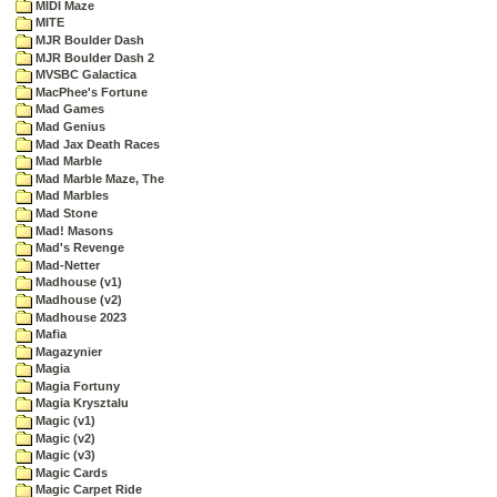
MIDI Maze
MITE
MJR Boulder Dash
MJR Boulder Dash 2
MVSBC Galactica
MacPhee's Fortune
Mad Games
Mad Genius
Mad Jax Death Races
Mad Marble
Mad Marble Maze, The
Mad Marbles
Mad Stone
Mad! Masons
Mad's Revenge
Mad-Netter
Madhouse (v1)
Madhouse (v2)
Madhouse 2023
Mafia
Magazynier
Magia
Magia Fortuny
Magia Krysztalu
Magic (v1)
Magic (v2)
Magic (v3)
Magic Cards
Magic Carpet Ride