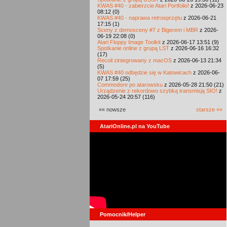
KWAS #40 - zabierzcie Atari Portfolio!
z 2026-06-23
08:12 (0)
KWAS #40 - naprawa retrosprzętu
z 2026-06-21
17:15 (1)
Sceny z demosceny #7 z Bigerem i MBR
z 2026-
06-19 22:08 (0)
Atari Floppy Image Toolkit
z 2026-06-17 13:51 (9)
Spotkanie online z grupą LST
z 2026-06-16 16:32
(17)
Recoil zintegrowany z macOS
z 2026-06-13 21:34
(5)
KWAS #40 odbędzie się w Katowicach
z 2026-06-
07 17:59 (25)
Commodore po atarowsku
z 2026-05-28 21:50 (21)
Urządzenie z rekordowo szybką transmisją SIO!
z
2026-05-24 20:57 (116)
«« nowsze
starsze »»
AtariOnline.pl na YouTube
Pomocnik/Helper