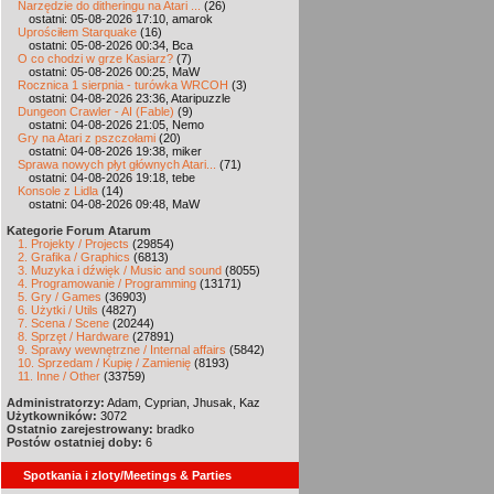
Narzędzie do ditheringu na Atari ...
(26)
ostatni: 05-08-2026 17:10, amarok
Uprościłem Starquake
(16)
ostatni: 05-08-2026 00:34, Bca
O co chodzi w grze Kasiarz?
(7)
ostatni: 05-08-2026 00:25, MaW
Rocznica 1 sierpnia - turówka WRCOH
(3)
ostatni: 04-08-2026 23:36, Ataripuzzle
Dungeon Crawler - AI (Fable)
(9)
ostatni: 04-08-2026 21:05, Nemo
Gry na Atari z pszczołami
(20)
ostatni: 04-08-2026 19:38, miker
Sprawa nowych płyt głównych Atari...
(71)
ostatni: 04-08-2026 19:18, tebe
Konsole z Lidla
(14)
ostatni: 04-08-2026 09:48, MaW
Kategorie Forum Atarum
1. Projekty / Projects
(29854)
2. Grafika / Graphics
(6813)
3. Muzyka i dźwięk / Music and sound
(8055)
4. Programowanie / Programming
(13171)
5. Gry / Games
(36903)
6. Użytki / Utils
(4827)
7. Scena / Scene
(20244)
8. Sprzęt / Hardware
(27891)
9. Sprawy wewnętrzne / Internal affairs
(5842)
10. Sprzedam / Kupię / Zamienię
(8193)
11. Inne / Other
(33759)
Administratorzy:
Adam, Cyprian, Jhusak, Kaz
Użytkowników:
3072
Ostatnio zarejestrowany:
bradko
Postów ostatniej doby:
6
Spotkania i zloty/Meetings & Parties