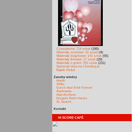
Czasopisma: 714 sztuk
(185)
Materiały scenowe: 32 sztuki
(9)
Materiały książkowe: 141 sztuk
(55)
Materiały firmowe: 27 sztuk
(20)
Materiały o grach: 351 sztuk
(211)
Spiżarnia Voya na Chomikuj.pl
Bajtek Redux
Zasoby wiedzy
Atariki
XWiki
Gury's Atari 8-bit Forever
Atarimania
Atari Archives
Drygol's Retro Hacks
XL Search
Kontakt
HI SCORE CAFÉ