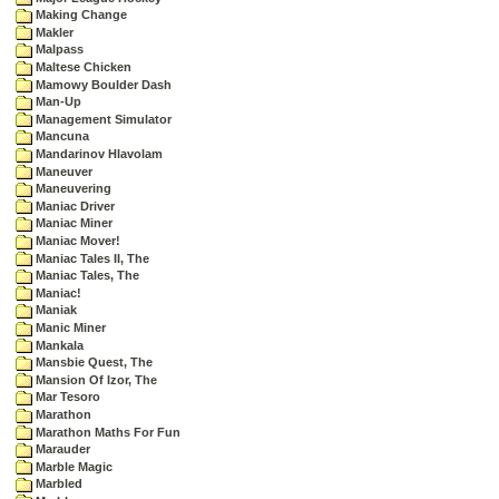
Making Change
Makler
Malpass
Maltese Chicken
Mamowy Boulder Dash
Man-Up
Management Simulator
Mancuna
Mandarinov Hlavolam
Maneuver
Maneuvering
Maniac Driver
Maniac Miner
Maniac Mover!
Maniac Tales II, The
Maniac Tales, The
Maniac!
Maniak
Manic Miner
Mankala
Mansbie Quest, The
Mansion Of Izor, The
Mar Tesoro
Marathon
Marathon Maths For Fun
Marauder
Marble Magic
Marbled