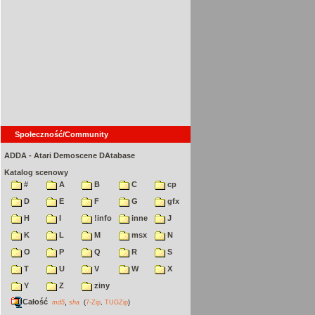
Społeczność/Community
ADDA - Atari Demoscene DAtabase
Katalog scenowy
#
A
B
C
cp
D
E
F
G
gfx
H
I
!info
inne
J
K
L
M
msx
N
O
P
Q
R
S
T
U
V
W
X
Y
Z
ziny
Całość
,
md5
sha
(
7-Zip
,
TUGZip
)