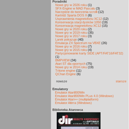
Poradniki
Nowe gry w 2026 roku
(1)
SFX-Engine w MAD Pascalu
(3)
Narzędzie do tworzenia scrolli
(12)
Kartridż Sparta DOS X
(6)
Usprawnienia magnetofonu XC12
(12)
Konserwacja stacji dysków 1050
(19)
Konserwacja magnetofonu XC12
(15)
Nowe gry w 2020 roku
(2)
Nowe gry w 2019 roku
(35)
Nowe gry w 2017 roku
(3)
Larek pokazuje
(40)
Emulacja ZX Spectrum na VBXE
(26)
Nowe gry w 2016 roku
(7)
Nowe gry w 2015 roku
(4)
Partycjonowanie karty SIDE (APT/FAT16/FAT32)
(1)
BMPVIEW
(34)
Atari ST dla opornych
(75)
Nowe gry w 2014 roku
(19)
Tritone engine
(11)
QChan Engine
(6)
nowsze
starsze
Emulatory
Emulator Atari800Win
Emulator Atari800Win PLus 4.0 (Windows)
Emulator Atari++ (multiplatform)
Emulator Altirra (Windows)
Biblioteka Atarowca