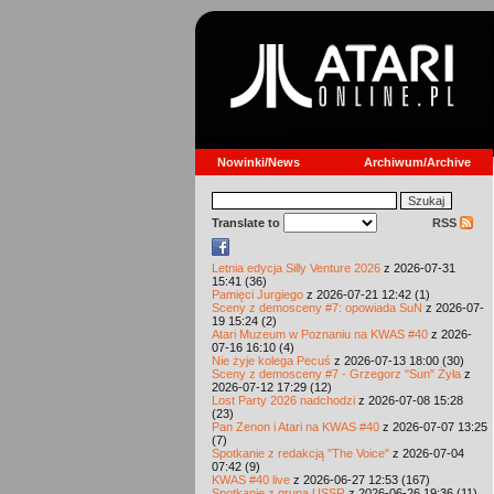
Nowinki/News
Archiwum/Archive
Translate to
RSS
Letnia edycja Silly Venture 2026
z 2026-07-31
15:41 (36)
Pamięci Jurgiego
z 2026-07-21 12:42 (1)
Sceny z demosceny #7: opowiada SuN
z 2026-07-
19 15:24 (2)
Atari Muzeum w Poznaniu na KWAS #40
z 2026-
07-16 16:10 (4)
Nie żyje kolega Pecuś
z 2026-07-13 18:00 (30)
Sceny z demosceny #7 - Grzegorz "Sun" Żyła
z
2026-07-12 17:29 (12)
Lost Party 2026 nadchodzi
z 2026-07-08 15:28
(23)
Pan Zenon i Atari na KWAS #40
z 2026-07-07 13:25
(7)
Spotkanie z redakcją "The Voice"
z 2026-07-04
07:42 (9)
KWAS #40 live
z 2026-06-27 12:53 (167)
Spotkanie z grupą USSR
z 2026-06-26 19:36 (11)