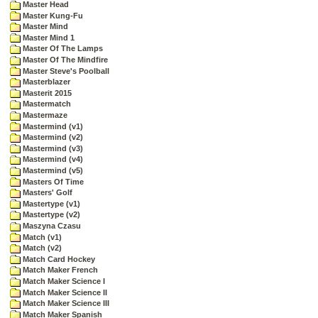
Master Head
Master Kung-Fu
Master Mind
Master Mind 1
Master Of The Lamps
Master Of The Mindfire
Master Steve's Poolball
Masterblazer
Masterit 2015
Mastermatch
Mastermaze
Mastermind (v1)
Mastermind (v2)
Mastermind (v3)
Mastermind (v4)
Mastermind (v5)
Masters Of Time
Masters' Golf
Mastertype (v1)
Mastertype (v2)
Maszyna Czasu
Match (v1)
Match (v2)
Match Card Hockey
Match Maker French
Match Maker Science I
Match Maker Science II
Match Maker Science III
Match Maker Spanish