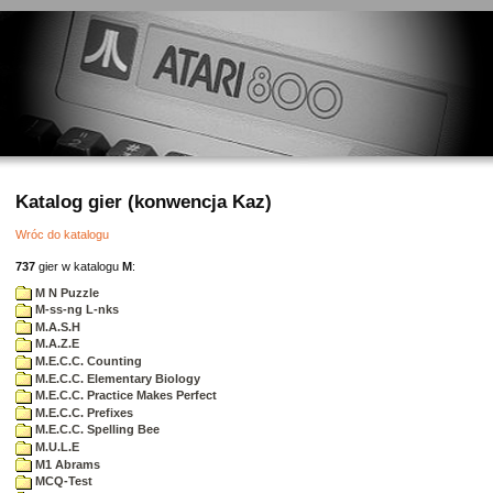
Katalog gier (konwencja Kaz)
Wróc do katalogu
737
gier w katalogu
M
:
M N Puzzle
M-ss-ng L-nks
M.A.S.H
M.A.Z.E
M.E.C.C. Counting
M.E.C.C. Elementary Biology
M.E.C.C. Practice Makes Perfect
M.E.C.C. Prefixes
M.E.C.C. Spelling Bee
M.U.L.E
M1 Abrams
MCQ-Test