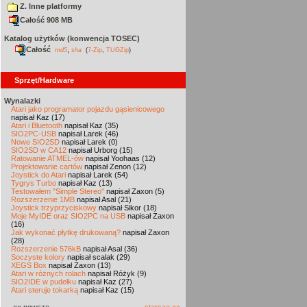
Z. Inne platformy
Całość 908 MB
Katalog użytków (konwencja TOSEC)
Całość
,
md5
sha
(
7-Zip
,
TUGZip
)
Sprzęt/Hardware
Wynalazki
Atari jako programator pojazdu gąsienicowego
napisał Kaz (17)
Atari i Bluetooth
napisał Kaz (35)
SIO2PC-USB
napisał Larek (46)
Nowe SIO2SD
napisał Larek (0)
SIO2SD w CA12
napisał Urborg (15)
Ratowanie ATMEL-ów
napisał Yoohaas (12)
Projektowanie cartów
napisał Zenon (12)
Joystick do Atari
napisał Larek (54)
Tygrys Turbo
napisał Kaz (13)
Testowałem "Simple Stereo"
napisał Zaxon (5)
Rozszerzenie 1MB
napisał Asal (21)
Joystick trzyprzyciskowy
napisał Sikor (18)
Moje MyIDE oraz SIO2PC na USB
napisał Zaxon
(16)
Jak wykonać płytkę drukowaną?
napisał Zaxon
(28)
Rozszerzenie 576kB
napisał Asal (36)
Soczyste kolory
napisał scalak (29)
XEGS Box
napisał Zaxon (13)
Atari w różnych rolach
napisał Różyk (9)
SIO2IDE w pudełku
napisał Kaz (27)
Atari steruje tokarką
napisał Kaz (15)