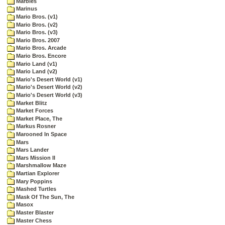
Marbles
Marinus
Mario Bros. (v1)
Mario Bros. (v2)
Mario Bros. (v3)
Mario Bros. 2007
Mario Bros. Arcade
Mario Bros. Encore
Mario Land (v1)
Mario Land (v2)
Mario's Desert World (v1)
Mario's Desert World (v2)
Mario's Desert World (v3)
Market Blitz
Market Forces
Market Place, The
Markus Rosner
Marooned In Space
Mars
Mars Lander
Mars Mission II
Marshmallow Maze
Martian Explorer
Mary Poppins
Mashed Turtles
Mask Of The Sun, The
Masox
Master Blaster
Master Chess