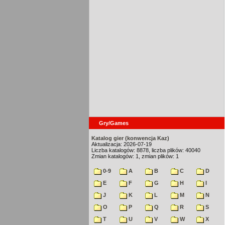
Gry/Games
Katalog gier (konwencja Kaz)
Aktualizacja: 2026-07-19
Liczba katalogów: 8878, liczba plików: 40040
Zmian katalogów: 1, zmian plików: 1
0-9
A
B
C
D
E
F
G
H
I
J
K
L
M
N
O
P
Q
R
S
T
U
V
W
X