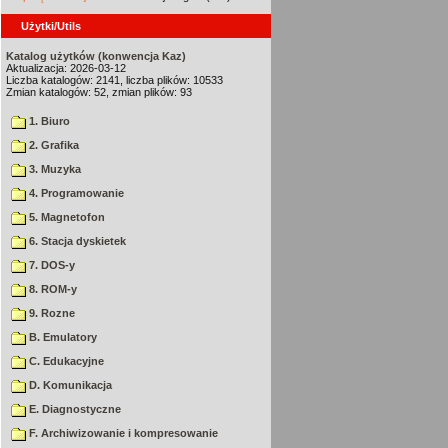
Użytki/Utils
Katalog użytków (konwencja Kaz)
Aktualizacja: 2026-03-12
Liczba katalogów: 2141, liczba plików: 10533
Zmian katalogów: 52, zmian plików: 93
1. Biuro
2. Grafika
3. Muzyka
4. Programowanie
5. Magnetofon
6. Stacja dyskietek
7. DOS-y
8. ROM-y
9. Rozne
B. Emulatory
C. Edukacyjne
D. Komunikacja
E. Diagnostyczne
F. Archiwizowanie i kompresowanie