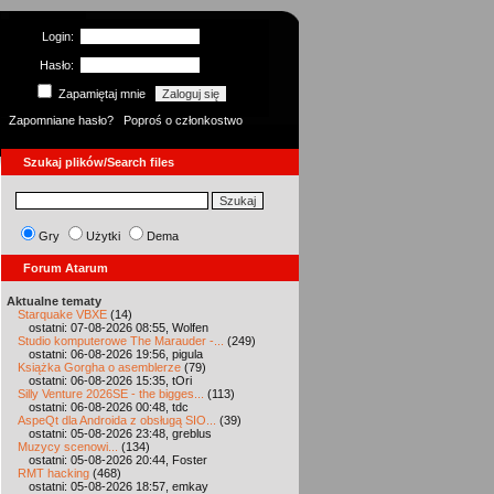
Login:
Hasło:
Zapamiętaj mnie
Zapomniane hasło?
Poproś o członkostwo
Szukaj plików/Search files
Gry
Użytki
Dema
Forum Atarum
Aktualne tematy
Starquake VBXE
(14)
ostatni: 07-08-2026 08:55, Wolfen
Studio komputerowe The Marauder -...
(249)
ostatni: 06-08-2026 19:56, pigula
Książka Gorgha o asemblerze
(79)
ostatni: 06-08-2026 15:35, tOri
Silly Venture 2026SE - the bigges...
(113)
ostatni: 06-08-2026 00:48, tdc
AspeQt dla Androida z obsługą SIO...
(39)
ostatni: 05-08-2026 23:48, greblus
Muzycy scenowi...
(134)
ostatni: 05-08-2026 20:44, Foster
RMT hacking
(468)
ostatni: 05-08-2026 18:57, emkay