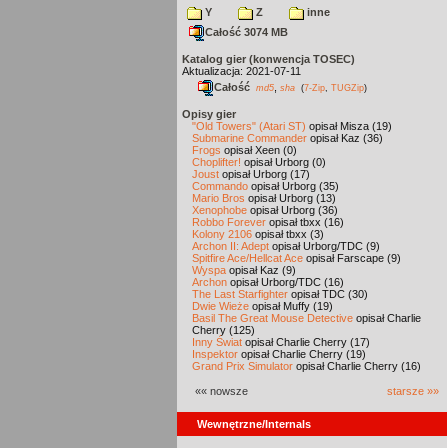
Y
Z
inne
Całość 3074 MB
Katalog gier (konwencja TOSEC)
Aktualizacja: 2021-07-11
Całość
,
md5
sha
(
7-Zip
,
TUGZip
)
Opisy gier
"Old Towers" (Atari ST)
opisał Misza (19)
Submarine Commander
opisał Kaz (36)
Frogs
opisał Xeen (0)
Choplifter!
opisał Urborg (0)
Joust
opisał Urborg (17)
Commando
opisał Urborg (35)
Mario Bros
opisał Urborg (13)
Xenophobe
opisał Urborg (36)
Robbo Forever
opisał tbxx (16)
Kolony 2106
opisał tbxx (3)
Archon II: Adept
opisał Urborg/TDC (9)
Spitfire Ace/Hellcat Ace
opisał Farscape (9)
Wyspa
opisał Kaz (9)
Archon
opisał Urborg/TDC (16)
The Last Starfighter
opisał TDC (30)
Dwie Wieże
opisał Muffy (19)
Basil The Great Mouse Detective
opisał Charlie
Cherry (125)
Inny Świat
opisał Charlie Cherry (17)
Inspektor
opisał Charlie Cherry (19)
Grand Prix Simulator
opisał Charlie Cherry (16)
«« nowsze
starsze »»
Wewnętrzne/Internals