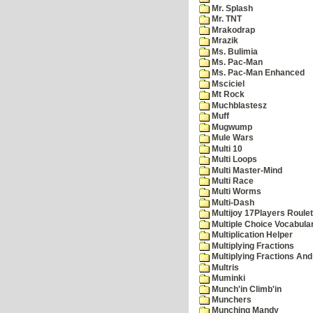
Mr. Splash
Mr. TNT
Mrakodrap
Mrazik
Ms. Bulimia
Ms. Pac-Man
Ms. Pac-Man Enhanced
Msciciel
Mt Rock
Muchblastesz
Muff
Mugwump
Mule Wars
Multi 10
Multi Loops
Multi Master-Mind
Multi Race
Multi Worms
Multi-Dash
Multijoy 17Players Roulet
Multiple Choice Vocabula
Multiplication Helper
Multiplying Fractions
Multiplying Fractions And
Multris
Muminki
Munch'in Climb'in
Munchers
Munching Mandy