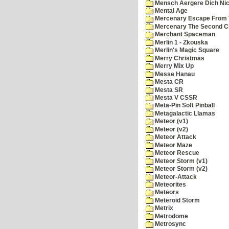
Mensch Aergere Dich Nic
Mental Age
Mercenary Escape From 
Mercenary The Second C
Merchant Spaceman
Merlin 1 - Zkouska
Merlin's Magic Square
Merry Christmas
Merry Mix Up
Messe Hanau
Mesta CR
Mesta SR
Mesta V CSSR
Meta-Pin Soft Pinball
Metagalactic Llamas
Meteor (v1)
Meteor (v2)
Meteor Attack
Meteor Maze
Meteor Rescue
Meteor Storm (v1)
Meteor Storm (v2)
Meteor-Attack
Meteorites
Meteors
Meteroid Storm
Metrix
Metrodome
Metrosync