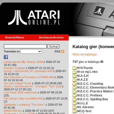
Nowinki/News
Archiwum/Archive
Katalog gier (konwe
Translate to
RSS
Wróc do katalogu
737
gier w katalogu
M
:
Letnia edycja Silly Venture 2026
z 2026-07-31
15:41 (36)
M N Puzzle
Pamięci Jurgiego
z 2026-07-21 12:42 (1)
Sceny z demosceny #7: opowiada SuN
z 2026-07-
M-ss-ng L-nks
19 15:24 (2)
M.A.S.H
Atari Muzeum w Poznaniu na KWAS #40
z 2026-
M.A.Z.E
07-16 16:10 (4)
Nie żyje kolega Pecuś
z 2026-07-13 18:00 (30)
M.E.C.C. Counting
Sceny z demosceny #7 - Grzegorz "Sun" Żyła
z
M.E.C.C. Elementary Biol
2026-07-12 17:29 (12)
M.E.C.C. Practice Makes 
Lost Party 2026 nadchodzi
z 2026-07-08 15:28
M.E.C.C. Prefixes
(23)
Pan Zenon i Atari na KWAS #40
z 2026-07-07 13:25
M.E.C.C. Spelling Bee
(7)
M.U.L.E
Spotkanie z redakcją "The Voice"
z 2026-07-04
M1 Abrams
07:42 (9)
KWAS #40 live
z 2026-06-27 12:53 (167)
MCQ-Test
Spotkanie z grupą USSR
z 2026-06-26 19:36 (11)