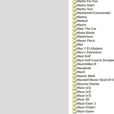
Maths For Fun
Maths Hop!!
Maths Test
Mathworld Commander
Matma
Matma!
Matrix
Matt, The Cat
Matta Blatta
Matterhorn
Mauer Fluch
Max
Max Y El Alfabeto
Max's Adventure
Maxi Golf
Maxi Golf Course Design
Maximillian B
Maxipede
Maxit
Maxter Mind
Maxwell Manor Skull Of 
Mayska Dlazba
Maze (v1)
Maze (v2)
Maze (v3)
Maze 3D
Maze Eater 2
Maze Finder!
Maze Game