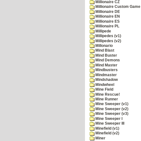
Millionaire CZ
Millionaire Custom Game 
Millionaire DE
Millionaire EN
Millionaire ES
Millionaire PL
Millipede
Millipedes (v1)
Millipedes (v2)
Millonario
Mind Blast
Mind Buster
Mind Demons
Mind Master
Mindbusters
Mindmaster
Mindshadow
Mindwheel
Mine Field
Mine Rescue!
Mine Runner
Mine Sweeper (v1)
Mine Sweeper (v2)
Mine Sweeper (v3)
Mine Sweeper I
Mine Sweeper III
Minefield (v1)
Minefield (v2)
Miner