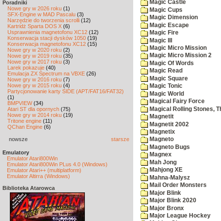
Magic Castle
Poradniki
Nowe gry w 2026 roku
(1)
Magic Cups
SFX-Engine w MAD Pascalu
(3)
Magic Dimension
Narzędzie do tworzenia scrolli
(12)
Magic Escape
Kartridż Sparta DOS X
(6)
Usprawnienia magnetofonu XC12
(12)
Magic Fire
Konserwacja stacji dysków 1050
(19)
Magic III
Konserwacja magnetofonu XC12
(15)
Magic Micro Mission
Nowe gry w 2020 roku
(2)
Magic Micro Mission 2
Nowe gry w 2019 roku
(35)
Nowe gry w 2017 roku
(3)
Magic Of Words
Larek pokazuje
(40)
Magic Read
Emulacja ZX Spectrum na VBXE
(26)
Magic Square
Nowe gry w 2016 roku
(7)
Nowe gry w 2015 roku
(4)
Magic Tonic
Partycjonowanie karty SIDE (APT/FAT16/FAT32)
Magic World
(1)
Magical Fairy Force
BMPVIEW
(34)
Magical Rolling Stones, T
Atari ST dla opornych
(75)
Nowe gry w 2014 roku
(19)
Magnetit
Tritone engine
(11)
Magnetit 2002
QChan Engine
(6)
Magnetix
nowsze
starsze
Magneto
Magneto Bugs
Emulatory
Magnex
Emulator Atari800Win
Mah Jong
Emulator Atari800Win PLus 4.0 (Windows)
Mahjong XE
Emulator Atari++ (multiplatform)
Emulator Altirra (Windows)
Mahna-Malysz
Mail Order Monsters
Biblioteka Atarowca
Major Blink
Major Blink 2020
Major Bronx
Major League Hockey