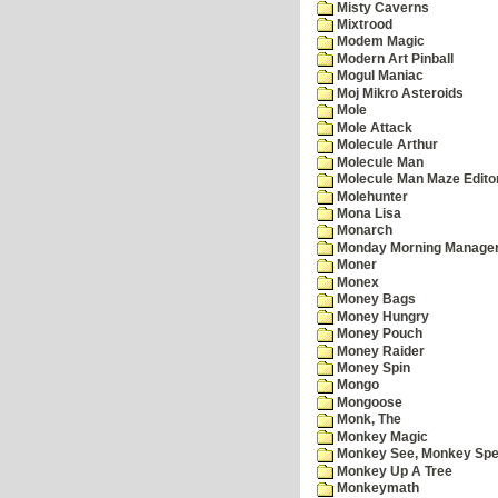
Misty Caverns
Mixtrood
Modem Magic
Modern Art Pinball
Mogul Maniac
Moj Mikro Asteroids
Mole
Mole Attack
Molecule Arthur
Molecule Man
Molecule Man Maze Edito
Molehunter
Mona Lisa
Monarch
Monday Morning Manage
Moner
Monex
Money Bags
Money Hungry
Money Pouch
Money Raider
Money Spin
Mongo
Mongoose
Monk, The
Monkey Magic
Monkey See, Monkey Spe
Monkey Up A Tree
Monkeymath