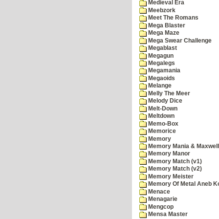
Medieval Era
Meebzork
Meet The Romans
Mega Blaster
Mega Maze
Mega Swear Challenge
Megablast
Megagun
Megalegs
Megamania
Megaoids
Melange
Melly The Meer
Melody Dice
Melt-Down
Meltdown
Memo-Box
Memorice
Memory
Memory Mania & Maxwel
Memory Manor
Memory Match (v1)
Memory Match (v2)
Memory Meister
Memory Of Metal Aneb K
Menace
Menagarie
Mengcop
Mensa Master