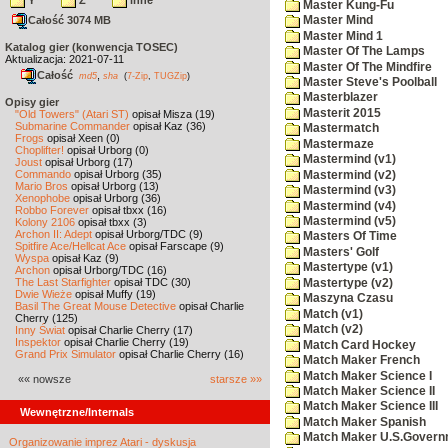
Y
Z
inne
Master Kung-Fu
Całość 3074 MB
Master Mind
Master Mind 1
Katalog gier (konwencja TOSEC)
Master Of The Lamps
Aktualizacja: 2021-07-11
Master Of The Mindfire
Całość
,
md5
sha
(
7-Zip
,
TUGZip
)
Master Steve's Poolball
Masterblazer
Opisy gier
Masterit 2015
"Old Towers" (Atari ST)
opisał Misza (19)
Submarine Commander
opisał Kaz (36)
Mastermatch
Frogs
opisał Xeen (0)
Mastermaze
Choplifter!
opisał Urborg (0)
Mastermind (v1)
Joust
opisał Urborg (17)
Commando
opisał Urborg (35)
Mastermind (v2)
Mario Bros
opisał Urborg (13)
Mastermind (v3)
Xenophobe
opisał Urborg (36)
Mastermind (v4)
Robbo Forever
opisał tbxx (16)
Mastermind (v5)
Kolony 2106
opisał tbxx (3)
Archon II: Adept
opisał Urborg/TDC (9)
Masters Of Time
Spitfire Ace/Hellcat Ace
opisał Farscape (9)
Masters' Golf
Wyspa
opisał Kaz (9)
Mastertype (v1)
Archon
opisał Urborg/TDC (16)
The Last Starfighter
opisał TDC (30)
Mastertype (v2)
Dwie Wieże
opisał Muffy (19)
Maszyna Czasu
Basil The Great Mouse Detective
opisał Charlie
Match (v1)
Cherry (125)
Match (v2)
Inny Świat
opisał Charlie Cherry (17)
Inspektor
opisał Charlie Cherry (19)
Match Card Hockey
Grand Prix Simulator
opisał Charlie Cherry (16)
Match Maker French
Match Maker Science I
«« nowsze
starsze »»
Match Maker Science II
Match Maker Science III
Wewnętrzne/Internals
Match Maker Spanish
Match Maker U.S.Govern
Organizowanie imprez Atari - dyskusja