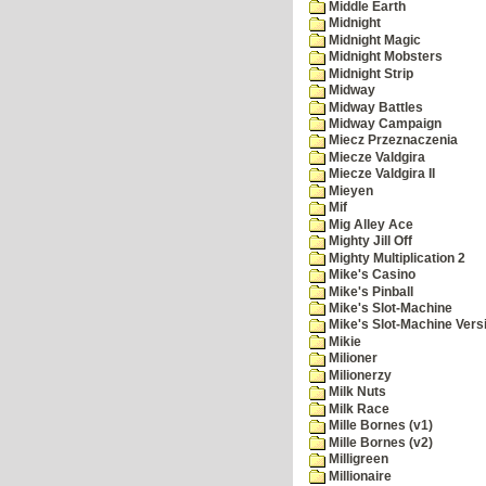
Middle Earth
Midnight
Midnight Magic
Midnight Mobsters
Midnight Strip
Midway
Midway Battles
Midway Campaign
Miecz Przeznaczenia
Miecze Valdgira
Miecze Valdgira II
Mieyen
Mif
Mig Alley Ace
Mighty Jill Off
Mighty Multiplication 2
Mike's Casino
Mike's Pinball
Mike's Slot-Machine
Mike's Slot-Machine Versi
Mikie
Milioner
Milionerzy
Milk Nuts
Milk Race
Mille Bornes (v1)
Mille Bornes (v2)
Milligreen
Millionaire