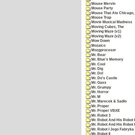
Mouse Mervin
Mouse Party
Mouse That Ate Chicago,
Mouse Trap
Movie Musical Madness
Moving Cubes, The
Moving Maze (v1)
Moving Maze (v2)
Mow Down
Mozaico
Mozgprocesor
Mr. Bear
Mr. Blue's Memory
Mr. Cool
Mr. Dig
Mr. Do!
Mr. Do's Castle
Mr. Gaxx
Mr. Grumpy
Mr. Horror
Mr. M
Mr. Marecek & Sadlo
Mr. Proper
Mr. Proper VBXE
Mr. Robot 3
Mr. Robot And His Robot 
Mr. Robot And His Robot
Mr. Robot I Jego Fabryka
Mr. Robot II