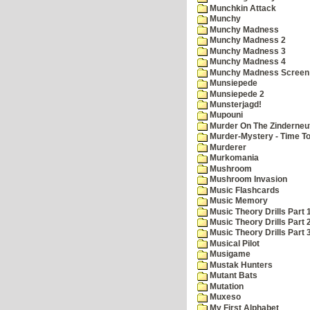
Munchkin Attack
Munchy
Munchy Madness
Munchy Madness 2
Munchy Madness 3
Munchy Madness 4
Munchy Madness Screen
Munsiepede
Munsiepede 2
Munsterjagd!
Mupouni
Murder On The Zinderneu
Murder-Mystery - Time To
Murderer
Murkomania
Mushroom
Mushroom Invasion
Music Flashcards
Music Memory
Music Theory Drills Part 
Music Theory Drills Part 2
Music Theory Drills Part 3
Musical Pilot
Musigame
Mustak Hunters
Mutant Bats
Mutation
Muxeso
My First Alphabet