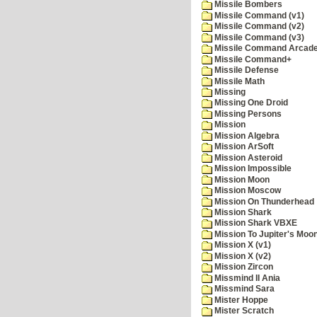
Missile Bombers
Missile Command (v1)
Missile Command (v2)
Missile Command (v3)
Missile Command Arcad
Missile Command+
Missile Defense
Missile Math
Missing
Missing One Droid
Missing Persons
Mission
Mission Algebra
Mission ArSoft
Mission Asteroid
Mission Impossible
Mission Moon
Mission Moscow
Mission On Thunderhead
Mission Shark
Mission Shark VBXE
Mission To Jupiter's Moo
Mission X (v1)
Mission X (v2)
Mission Zircon
Missmind II Ania
Missmind Sara
Mister Hoppe
Mister Scratch