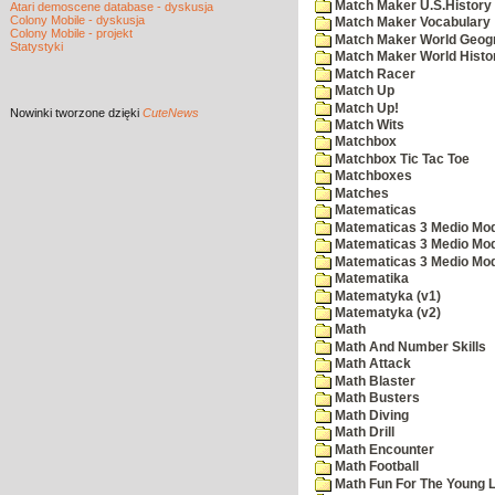
Match Maker U.S.History
Atari demoscene database - dyskusja
Colony Mobile - dyskusja
Match Maker Vocabulary
Colony Mobile - projekt
Match Maker World Geog
Statystyki
Match Maker World Histo
Match Racer
Match Up
Match Up!
Nowinki
tworzone dzięki
CuteNews
Match Wits
Matchbox
Matchbox Tic Tac Toe
Matchboxes
Matches
Matematicas
Matematicas 3 Medio Mod
Matematicas 3 Medio Mod
Matematicas 3 Medio Mod
Matematika
Matematyka (v1)
Matematyka (v2)
Math
Math And Number Skills
Math Attack
Math Blaster
Math Busters
Math Diving
Math Drill
Math Encounter
Math Football
Math Fun For The Young L