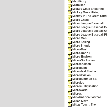
Mezi Kozy
Miami Ice
Mickey Goes Exploring
Mickey Goes Hiking
Mickey In The Great Outd
Micro Chess
Micro League Baseball
Micro League Baseball Bo
Micro League Baseball G
Micro League Baseball Pl
Micro Man
Micro Sailing
Micro Shuttle
Micro-Dash
Micro-Dash II
Micro-Environ
Micro-Soukoban
Microaddition
Microdash
Microdeal Shuttle
Microdivision
Microgammon SB
Microids
Micromultiplication
Microworld
Microx
Mid-America Football
Midas Maze
Midas Touch, The