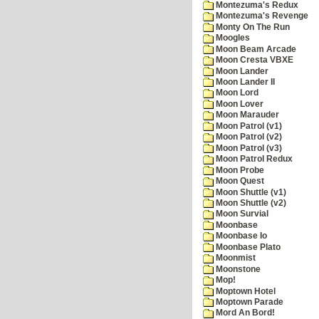
Montezuma's Redux
Montezuma's Revenge
Monty On The Run
Moogles
Moon Beam Arcade
Moon Cresta VBXE
Moon Lander
Moon Lander II
Moon Lord
Moon Lover
Moon Marauder
Moon Patrol (v1)
Moon Patrol (v2)
Moon Patrol (v3)
Moon Patrol Redux
Moon Probe
Moon Quest
Moon Shuttle (v1)
Moon Shuttle (v2)
Moon Survial
Moonbase
Moonbase Io
Moonbase Plato
Moonmist
Moonstone
Mop!
Moptown Hotel
Moptown Parade
Mord An Bord!