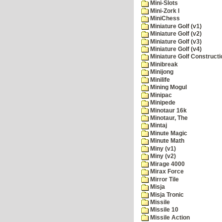
Mini-Slots
Mini-Zork I
MiniChess
Miniature Golf (v1)
Miniature Golf (v2)
Miniature Golf (v3)
Miniature Golf (v4)
Miniature Golf Constructi
Minibreak
Minijong
Minilife
Mining Mogul
Minipac
Minipede
Minotaur 16k
Minotaur, The
Mintaj
Minute Magic
Minute Math
Miny (v1)
Miny (v2)
Mirage 4000
Mirax Force
Mirror Tile
Misja
Misja Tronic
Missile
Missile 10
Missile Action