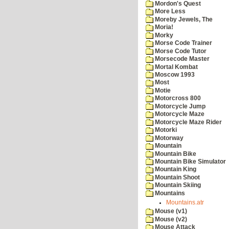
Mordon's Quest
More Less
Moreby Jewels, The
Moria!
Morky
Morse Code Trainer
Morse Code Tutor
Morsecode Master
Mortal Kombat
Moscow 1993
Most
Motie
Motorcross 800
Motorcycle Jump
Motorcycle Maze
Motorcycle Maze Rider
Motorki
Motorway
Mountain
Mountain Bike
Mountain Bike Simulator
Mountain King
Mountain Shoot
Mountain Skiing
Mountains
Mountains.atr
Mouse (v1)
Mouse (v2)
Mouse Attack