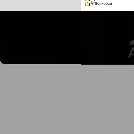
ÂľSoukoban