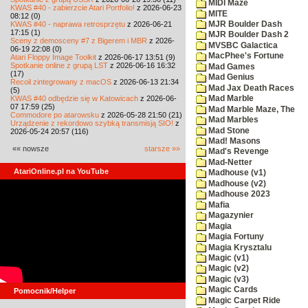
MIDI Maze
KWAS #40 - zabierzcie Atari Portfolio!
z 2026-06-23
MITE
08:12 (0)
KWAS #40 - naprawa retrosprzętu
z 2026-06-21
MJR Boulder Dash
17:15 (1)
MJR Boulder Dash 2
Sceny z demosceny #7 z Bigerem i MBR
z 2026-
MVSBC Galactica
06-19 22:08 (0)
MacPhee's Fortune
Atari Floppy Image Toolkit
z 2026-06-17 13:51 (9)
Spotkanie online z grupą LST
z 2026-06-16 16:32
Mad Games
(17)
Mad Genius
Recoil zintegrowany z macOS
z 2026-06-13 21:34
Mad Jax Death Races
(5)
KWAS #40 odbędzie się w Katowicach
z 2026-06-
Mad Marble
07 17:59 (25)
Mad Marble Maze, The
Commodore po atarowsku
z 2026-05-28 21:50 (21)
Mad Marbles
Urządzenie z rekordowo szybką transmisją SIO!
z
Mad Stone
2026-05-24 20:57 (116)
Mad! Masons
«« nowsze
starsze »»
Mad's Revenge
Mad-Netter
AtariOnline.pl na YouTube
Madhouse (v1)
Madhouse (v2)
Madhouse 2023
Mafia
Magazynier
Magia
Magia Fortuny
Magia Krysztalu
Magic (v1)
Magic (v2)
Magic (v3)
Magic Cards
Pomocnik/Helper
Magic Carpet Ride