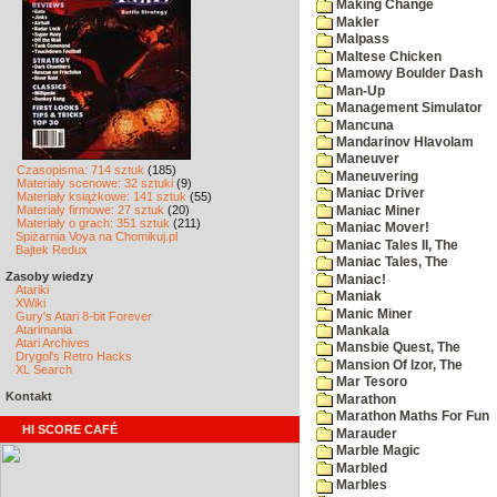
Making Change
Makler
Malpass
Maltese Chicken
Mamowy Boulder Dash
Man-Up
Management Simulator
Mancuna
Mandarinov Hlavolam
Maneuver
Czasopisma: 714 sztuk
(185)
Maneuvering
Materiały scenowe: 32 sztuki
(9)
Maniac Driver
Materiały książkowe: 141 sztuk
(55)
Materiały firmowe: 27 sztuk
(20)
Maniac Miner
Materiały o grach: 351 sztuk
(211)
Maniac Mover!
Spiżarnia Voya na Chomikuj.pl
Maniac Tales II, The
Bajtek Redux
Maniac Tales, The
Zasoby wiedzy
Maniac!
Atariki
Maniak
XWiki
Manic Miner
Gury's Atari 8-bit Forever
Atarimania
Mankala
Atari Archives
Mansbie Quest, The
Drygol's Retro Hacks
Mansion Of Izor, The
XL Search
Mar Tesoro
Kontakt
Marathon
Marathon Maths For Fun
HI SCORE CAFÉ
Marauder
Marble Magic
Marbled
Marbles