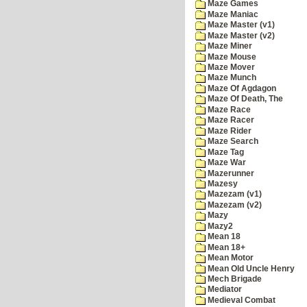
Maze Games
Maze Maniac
Maze Master (v1)
Maze Master (v2)
Maze Miner
Maze Mouse
Maze Mover
Maze Munch
Maze Of Agdagon
Maze Of Death, The
Maze Race
Maze Racer
Maze Rider
Maze Search
Maze Tag
Maze War
Mazerunner
Mazesy
Mazezam (v1)
Mazezam (v2)
Mazy
Mazy2
Mean 18
Mean 18+
Mean Motor
Mean Old Uncle Henry
Mech Brigade
Mediator
Medieval Combat