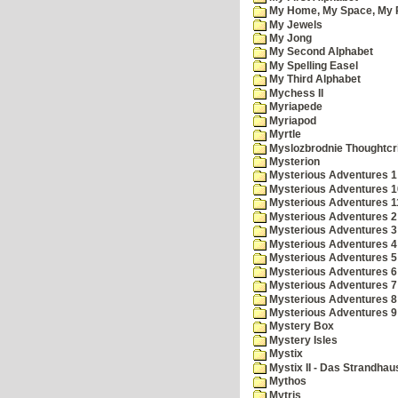
My Home, My Space, My 
My Jewels
My Jong
My Second Alphabet
My Spelling Easel
My Third Alphabet
Mychess II
Myriapede
Myriapod
Myrtle
Myslozbrodnie Thoughtc
Mysterion
Mysterious Adventures 1
Mysterious Adventures 10 
Mysterious Adventures 
Mysterious Adventures 2
Mysterious Adventures 3
Mysterious Adventures 4
Mysterious Adventures 5
Mysterious Adventures 6
Mysterious Adventures 7 
Mysterious Adventures 8
Mysterious Adventures 
Mystery Box
Mystery Isles
Mystix
Mystix II - Das Strandhau
Mythos
Mytris