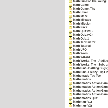
Math Fun For The Young Le
Math Game
Math Game, The
Math Hiker
Math Maze
Math Mileage
Math Mission
Math Pack
Math Quiz (v1)
Math Quiz (v2)
Math Quiz 1
Math Terminator
Math Tutorial
Math UFO
Math Wars
Math Wizard
Math Works, The - Additi
Math Works, The - Subtra
MathFun! - Battling Bugs
MathFun! - Frenzy;Flip Fl
Mathematic-Tac-Toe
Mathematics
Mathematics Action Games
Mathematics Action Game
Mathematics Action Game
Mathematics Action Game
Mathematics Quiz
Mathman (v1)
Mathman (v2)