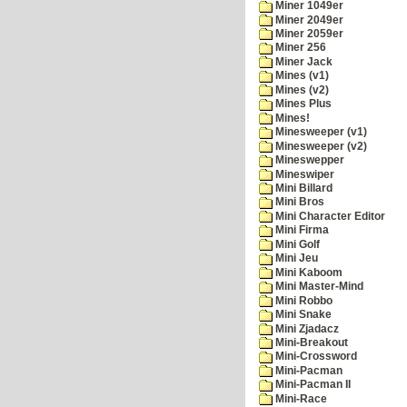
Miner 1049er
Miner 2049er
Miner 2059er
Miner 256
Miner Jack
Mines (v1)
Mines (v2)
Mines Plus
Mines!
Minesweeper (v1)
Minesweeper (v2)
Mineswepper
Mineswiper
Mini Billard
Mini Bros
Mini Character Editor
Mini Firma
Mini Golf
Mini Jeu
Mini Kaboom
Mini Master-Mind
Mini Robbo
Mini Snake
Mini Zjadacz
Mini-Breakout
Mini-Crossword
Mini-Pacman
Mini-Pacman II
Mini-Race