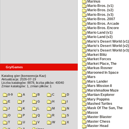
Marinus
Mario Bros. (v1)
Mario Bros. (v2)
Mario Bros. (v3)
Mario Bros. 2007
Mario Bros. Arcade
Mario Bros. Encore
Mario Land (v1)
Mario Land (v2)
Mario's Desert World (v1)
Mario's Desert World (v2)
Mario's Desert World (v3)
Market Blitz
Market Forces
Market Place, The
Gry/Games
Markus Rosner
Marooned In Space
Katalog gier (konwencja Kaz)
Mars
Aktualizacja: 2026-07-19
Mars Lander
Liczba katalogów: 8878, liczba plików: 40040
Mars Mission II
Zmian katalogów: 1, zmian plików: 1
Marshmallow Maze
0-9
A
B
C
D
Martian Explorer
Mary Poppins
E
F
G
H
I
Mashed Turtles
Mask Of The Sun, The
J
K
L
M
N
Masox
O
P
Q
R
S
Master Blaster
Master Chess
T
U
V
W
X
Master Head