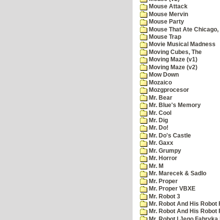
Mouse Attack
Mouse Mervin
Mouse Party
Mouse That Ate Chicago,
Mouse Trap
Movie Musical Madness
Moving Cubes, The
Moving Maze (v1)
Moving Maze (v2)
Mow Down
Mozaico
Mozgprocesor
Mr. Bear
Mr. Blue's Memory
Mr. Cool
Mr. Dig
Mr. Do!
Mr. Do's Castle
Mr. Gaxx
Mr. Grumpy
Mr. Horror
Mr. M
Mr. Marecek & Sadlo
Mr. Proper
Mr. Proper VBXE
Mr. Robot 3
Mr. Robot And His Robot 
Mr. Robot And His Robot
Mr. Robot I Jego Fabryka