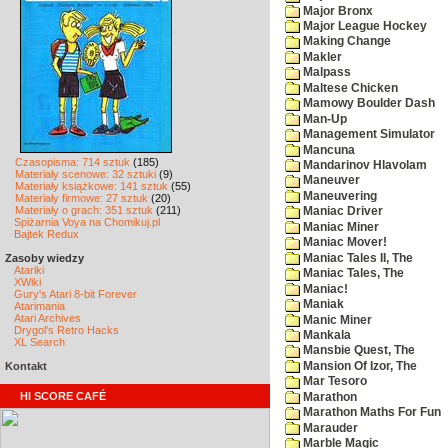
Major Bronx
Major League Hockey
Making Change
Makler
Malpass
Maltese Chicken
Mamowy Boulder Dash
Man-Up
Management Simulator
Mancuna
Czasopisma: 714 sztuk
(185)
Mandarinov Hlavolam
Materiały scenowe: 32 sztuki
(9)
Maneuver
Materiały książkowe: 141 sztuk
(55)
Maneuvering
Materiały firmowe: 27 sztuk
(20)
Materiały o grach: 351 sztuk
(211)
Maniac Driver
Spiżarnia Voya na Chomikuj.pl
Maniac Miner
Bajtek Redux
Maniac Mover!
Maniac Tales II, The
Zasoby wiedzy
Atariki
Maniac Tales, The
XWiki
Maniac!
Gury's Atari 8-bit Forever
Maniak
Atarimania
Atari Archives
Manic Miner
Drygol's Retro Hacks
Mankala
XL Search
Mansbie Quest, The
Mansion Of Izor, The
Kontakt
Mar Tesoro
HI SCORE CAFÉ
Marathon
Marathon Maths For Fun
Marauder
Marble Magic