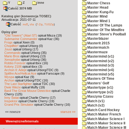
Y
Z
inne
Master Chess
Master Head
Całość 3074 MB
Master Kung-Fu
Katalog gier (konwencja TOSEC)
Master Mind
Aktualizacja: 2021-07-11
Master Mind 1
Całość
,
md5
sha
(
7-Zip
,
TUGZip
)
Master Of The Lamps
Master Of The Mindfire
Opisy gier
Master Steve's Poolball
"Old Towers" (Atari ST)
opisał Misza (19)
Masterblazer
Submarine Commander
opisał Kaz (36)
Frogs
opisał Xeen (0)
Masterit 2015
Choplifter!
opisał Urborg (0)
Mastermatch
Joust
opisał Urborg (17)
Mastermaze
Commando
opisał Urborg (35)
Mario Bros
opisał Urborg (13)
Mastermind (v1)
Xenophobe
opisał Urborg (36)
Mastermind (v2)
Robbo Forever
opisał tbxx (16)
Mastermind (v3)
Kolony 2106
opisał tbxx (3)
Mastermind (v4)
Archon II: Adept
opisał Urborg/TDC (9)
Spitfire Ace/Hellcat Ace
opisał Farscape (9)
Mastermind (v5)
Wyspa
opisał Kaz (9)
Masters Of Time
Archon
opisał Urborg/TDC (16)
Masters' Golf
The Last Starfighter
opisał TDC (30)
Dwie Wieże
opisał Muffy (19)
Mastertype (v1)
Basil The Great Mouse Detective
opisał Charlie
Mastertype (v2)
Cherry (125)
Maszyna Czasu
Inny Świat
opisał Charlie Cherry (17)
Match (v1)
Inspektor
opisał Charlie Cherry (19)
Grand Prix Simulator
opisał Charlie Cherry (16)
Match (v2)
Match Card Hockey
«« nowsze
starsze »»
Match Maker French
Match Maker Science I
Wewnętrzne/Internals
Match Maker Science II
Match Maker Science III