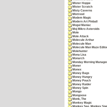
Mister Hoppe
Mister Scratch
Misty Caverns
Mixtrood
Modem Magic
Modern Art Pinball
Mogul Maniac
Moj Mikro Asteroids
Mole
Mole Attack
Molecule Arthur
Molecule Man
Molecule Man Maze Edito
Molehunter
Mona Lisa
Monarch
Monday Morning Manage
Moner
Monex
Money Bags
Money Hungry
Money Pouch
Money Raider
Money Spin
Mongo
Mongoose
Monk, The
Monkey Magic
Monkey See, Monkey Spe