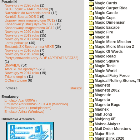
Poradniki
Magic Cards
Nowe gry w 2026 roku
(1)
Magic Carpet Ride
SFX-Engine w MAD Pascalu
(3)
Narzędzie do tworzenia scrolli
(12)
Magic Castle
Kartridż Sparta DOS X
(6)
Magic Cups
Usprawnienia magnetofonu XC12
(12)
Magic Dimension
Konserwacja stacji dysków 1050
(19)
Magic Escape
Konserwacja magnetofonu XC12
(15)
Nowe gry w 2020 roku
(2)
Magic Fire
Nowe gry w 2019 roku
(35)
Magic III
Nowe gry w 2017 roku
(3)
Magic Micro Mission
Larek pokazuje
(40)
Emulacja ZX Spectrum na VBXE
(26)
Magic Micro Mission 2
Nowe gry w 2016 roku
(7)
Magic Of Words
Nowe gry w 2015 roku
(4)
Magic Read
Partycjonowanie karty SIDE (APT/FAT16/FAT32)
Magic Square
(1)
BMPVIEW
(34)
Magic Tonic
Atari ST dla opornych
(75)
Magic World
Nowe gry w 2014 roku
(19)
Magical Fairy Force
Tritone engine
(11)
QChan Engine
(6)
Magical Rolling Stones, T
Magnetit
nowsze
starsze
Magnetit 2002
Magnetix
Emulatory
Magneto
Emulator Atari800Win
Emulator Atari800Win PLus 4.0 (Windows)
Magneto Bugs
Emulator Atari++ (multiplatform)
Magnex
Emulator Altirra (Windows)
Mah Jong
Biblioteka Atarowca
Mahjong XE
Mahna-Malysz
Mail Order Monsters
Major Blink
Major Blink 2020