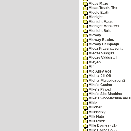
Midas Maze
Midas Touch, The
Middle Earth
Midnight
Midnight Magic
Midnight Mobsters
Midnight Strip
Midway
Midway Battles
Midway Campaign
Miecz Przeznaczenia
Miecze Valdgira
Miecze Valdgira II
Mieyen
Mif
Mig Alley Ace
Mighty Jill Off
Mighty Multiplication 2
Mike's Casino
Mike's Pinball
Mike's Slot-Machine
Mike's Slot-Machine Versi
Mikie
Milioner
Milionerzy
Milk Nuts
Milk Race
Mille Bornes (v1)
Mille Bornes (v2)