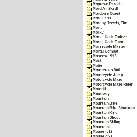
Moptown Parade
Mord An Bord!
Mordon's Quest
More Less
Moreby Jewels, The
Moria!
Morky
Morse Code Trainer
Morse Code Tutor
Morsecode Master
Mortal Kombat
Moscow 1993
Most
Motie
Motorcross 800
Motorcycle Jump
Motorcycle Maze
Motorcycle Maze Rider
Motorki
Motorway
Mountain
Mountain Bike
Mountain Bike Simulator
Mountain King
Mountain Shoot
Mountain Skiing
Mountains
Mouse (v1)
Mouse (v2)