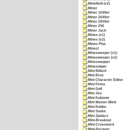
Minefield (v2)
Miner
Miner 1049er
Miner 2049er
Miner 2059er
Miner 256
Miner Jack
Mines (v1)
Mines (v2)
Mines Plus
Mines!
Minesweeper (v1)
Minesweeper (v2)
Mineswepper
Mineswiper
Mini Billard
Mini Bros
Mini Character Editor
Mini Firma
Mini Golf
Mini Jeu
Mini Kaboom
Mini Master-Mind
Mini Robbo
Mini Snake
Mini Zjadacz
Mini-Breakout
Mini-Crossword
Mini-Pacman