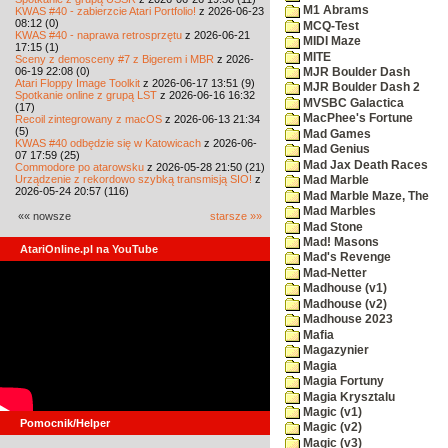
M1 Abrams
KWAS #40 - zabierzcie Atari Portfolio!
z 2026-06-23
08:12 (0)
MCQ-Test
KWAS #40 - naprawa retrosprzętu
z 2026-06-21
MIDI Maze
17:15 (1)
MITE
Sceny z demosceny #7 z Bigerem i MBR
z 2026-
06-19 22:08 (0)
MJR Boulder Dash
Atari Floppy Image Toolkit
z 2026-06-17 13:51 (9)
MJR Boulder Dash 2
Spotkanie online z grupą LST
z 2026-06-16 16:32
MVSBC Galactica
(17)
MacPhee's Fortune
Recoil zintegrowany z macOS
z 2026-06-13 21:34
(5)
Mad Games
KWAS #40 odbędzie się w Katowicach
z 2026-06-
Mad Genius
07 17:59 (25)
Mad Jax Death Races
Commodore po atarowsku
z 2026-05-28 21:50 (21)
Urządzenie z rekordowo szybką transmisją SIO!
z
Mad Marble
2026-05-24 20:57 (116)
Mad Marble Maze, The
Mad Marbles
«« nowsze
starsze »»
Mad Stone
Mad! Masons
AtariOnline.pl na YouTube
Mad's Revenge
Mad-Netter
Madhouse (v1)
Madhouse (v2)
Madhouse 2023
Mafia
Magazynier
Magia
Magia Fortuny
Magia Krysztalu
Magic (v1)
Pomocnik/Helper
Magic (v2)
Magic (v3)