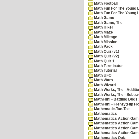
Math Football
Math Fun For The Young L
Math Fun For The Young Le
Math Game
Math Game, The
Math Hiker
Math Maze
Math Mileage
Math Mission
Math Pack
Math Quiz (v1)
Math Quiz (v2)
Math Quiz 1
Math Terminator
Math Tutorial
Math UFO
Math Wars
Math Wizard
Math Works, The - Additi
Math Works, The - Subtra
MathFun! - Battling Bugs
MathFun! - Frenzy;Flip Fl
Mathematic-Tac-Toe
Mathematics
Mathematics Action Games
Mathematics Action Game
Mathematics Action Game
Mathematics Action Game
Mathematics Quiz