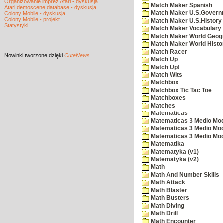
Organizowanie imprez Atari - dyskusja
Match Maker Spanish
Atari demoscene database - dyskusja
Match Maker U.S.Govern
Colony Mobile - dyskusja
Colony Mobile - projekt
Match Maker U.S.History
Statystyki
Match Maker Vocabulary
Match Maker World Geog
Match Maker World Histo
Match Racer
Nowinki
tworzone dzięki
CuteNews
Match Up
Match Up!
Match Wits
Matchbox
Matchbox Tic Tac Toe
Matchboxes
Matches
Matematicas
Matematicas 3 Medio Mod
Matematicas 3 Medio Mod
Matematicas 3 Medio Mod
Matematika
Matematyka (v1)
Matematyka (v2)
Math
Math And Number Skills
Math Attack
Math Blaster
Math Busters
Math Diving
Math Drill
Math Encounter