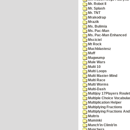
Mr. Robot II
Mr. Splash
Mr. TNT
Mrakodrap
Mrazik
Ms. Bulimia
Ms. Pac-Man
Ms. Pac-Man Enhanced
Msciciel
Mt Rock
Muchblastesz
Muff
Mugwump
Mule Wars
Multi 10
Multi Loops
Multi Master-Mind
Multi Race
Multi Worms
Multi-Dash
Multijoy 17Players Roulet
Multiple Choice Vocabula
Multiplication Helper
Multiplying Fractions
Multiplying Fractions And
Multris
Muminki
Munch'in Climb'in
Munchers