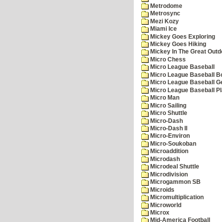
Metrodome
Metrosync
Mezi Kozy
Miami Ice
Mickey Goes Exploring
Mickey Goes Hiking
Mickey In The Great Outd
Micro Chess
Micro League Baseball
Micro League Baseball Bo
Micro League Baseball G
Micro League Baseball Pl
Micro Man
Micro Sailing
Micro Shuttle
Micro-Dash
Micro-Dash II
Micro-Environ
Micro-Soukoban
Microaddition
Microdash
Microdeal Shuttle
Microdivision
Microgammon SB
Microids
Micromultiplication
Microworld
Microx
Mid-America Football