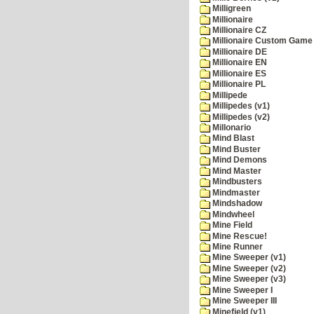
Milligreen
Millionaire
Millionaire CZ
Millionaire Custom Game 
Millionaire DE
Millionaire EN
Millionaire ES
Millionaire PL
Millipede
Millipedes (v1)
Millipedes (v2)
Millonario
Mind Blast
Mind Buster
Mind Demons
Mind Master
Mindbusters
Mindmaster
Mindshadow
Mindwheel
Mine Field
Mine Rescue!
Mine Runner
Mine Sweeper (v1)
Mine Sweeper (v2)
Mine Sweeper (v3)
Mine Sweeper I
Mine Sweeper III
Minefield (v1)