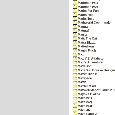
Mathman (v1)
Mathman (v2)
Maths For Fun
Maths Hop!!
Maths Test
Mathworld Commander
Matma
Matma!
Matrix
Matt, The Cat
Matta Blatta
Matterhorn
Mauer Fluch
Max
Max Y El Alfabeto
Max's Adventure
Maxi Golf
Maxi Golf Course Design
Maximillian B
Maxipede
Maxit
Maxter Mind
Maxwell Manor Skull Of 
Mayska Dlazba
Maze (v1)
Maze (v2)
Maze (v3)
Maze 3D
Maze Eater 2