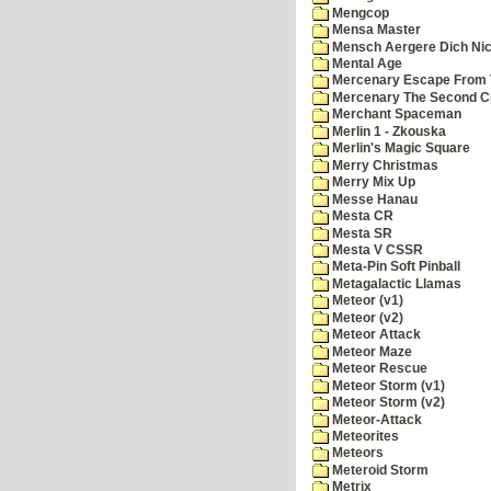
Mengcop
Mensa Master
Mensch Aergere Dich Nic
Mental Age
Mercenary Escape From 
Mercenary The Second C
Merchant Spaceman
Merlin 1 - Zkouska
Merlin's Magic Square
Merry Christmas
Merry Mix Up
Messe Hanau
Mesta CR
Mesta SR
Mesta V CSSR
Meta-Pin Soft Pinball
Metagalactic Llamas
Meteor (v1)
Meteor (v2)
Meteor Attack
Meteor Maze
Meteor Rescue
Meteor Storm (v1)
Meteor Storm (v2)
Meteor-Attack
Meteorites
Meteors
Meteroid Storm
Metrix