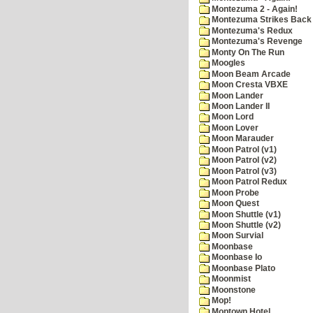
Montezuma 2 - Again!
Montezuma Strikes Back
Montezuma's Redux
Montezuma's Revenge
Monty On The Run
Moogles
Moon Beam Arcade
Moon Cresta VBXE
Moon Lander
Moon Lander II
Moon Lord
Moon Lover
Moon Marauder
Moon Patrol (v1)
Moon Patrol (v2)
Moon Patrol (v3)
Moon Patrol Redux
Moon Probe
Moon Quest
Moon Shuttle (v1)
Moon Shuttle (v2)
Moon Survial
Moonbase
Moonbase Io
Moonbase Plato
Moonmist
Moonstone
Mop!
Moptown Hotel