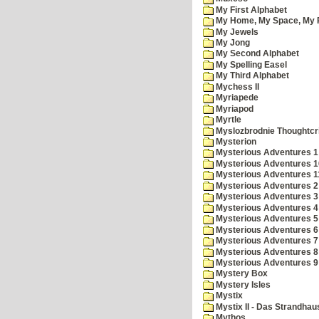
My First Alphabet
My Home, My Space, My 
My Jewels
My Jong
My Second Alphabet
My Spelling Easel
My Third Alphabet
Mychess II
Myriapede
Myriapod
Myrtle
Myslozbrodnie Thoughtc
Mysterion
Mysterious Adventures 1
Mysterious Adventures 10 
Mysterious Adventures 
Mysterious Adventures 2
Mysterious Adventures 3
Mysterious Adventures 4
Mysterious Adventures 5
Mysterious Adventures 6
Mysterious Adventures 7 
Mysterious Adventures 8
Mysterious Adventures 
Mystery Box
Mystery Isles
Mystix
Mystix II - Das Strandhau
Mythos