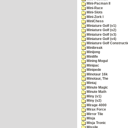
Mini-Pacman II
Mini-Race
Mini-Slots
Mini-Zork I
MiniChess
Miniature Golf (v1)
Miniature Golf (v2)
Miniature Golf (v3)
Miniature Golf (v4)
Miniature Golf Constructi
Minibreak
Minijong
Minilife
Mining Mogul
Minipac
Minipede
Minotaur 16k
Minotaur, The
Mintaj
Minute Magic
Minute Math
Miny (v1)
Miny (v2)
Mirage 4000
Mirax Force
Mirror Tile
Misja
Misja Tronic
Missile