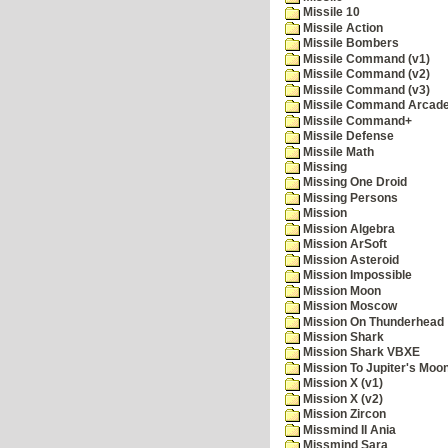
Missile 10
Missile Action
Missile Bombers
Missile Command (v1)
Missile Command (v2)
Missile Command (v3)
Missile Command Arcad
Missile Command+
Missile Defense
Missile Math
Missing
Missing One Droid
Missing Persons
Mission
Mission Algebra
Mission ArSoft
Mission Asteroid
Mission Impossible
Mission Moon
Mission Moscow
Mission On Thunderhead
Mission Shark
Mission Shark VBXE
Mission To Jupiter's Moo
Mission X (v1)
Mission X (v2)
Mission Zircon
Missmind II Ania
Missmind Sara