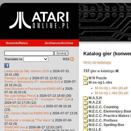
Nowinki/News
Archiwum/Archive
Katalog gier (konwe
Translate to
RSS
Wróc do katalogu
737
gier w katalogu
M
:
Letnia edycja Silly Venture 2026
z 2026-07-31
15:41 (36)
M N Puzzle
Pamięci Jurgiego
z 2026-07-21 12:42 (1)
Sceny z demosceny #7: opowiada SuN
z 2026-07-
M-ss-ng L-nks
19 15:24 (2)
M-ss-ng L-nks (b).atr
Atari Muzeum w Poznaniu na KWAS #40
z 2026-
07-16 16:10 (4)
M-ss-ng L-nks (b).atx
Nie żyje kolega Pecuś
z 2026-07-13 18:00 (30)
M.A.S.H
Sceny z demosceny #7 - Grzegorz "Sun" Żyła
z
M.A.Z.E
2026-07-12 17:29 (12)
Lost Party 2026 nadchodzi
z 2026-07-08 15:28
M.E.C.C. Counting
(23)
M.E.C.C. Elementary Biol
Pan Zenon i Atari na KWAS #40
z 2026-07-07 13:25
M.E.C.C. Practice Makes 
(7)
Spotkanie z redakcją "The Voice"
z 2026-07-04
M.E.C.C. Prefixes
07:42 (9)
M.E.C.C. Spelling Bee
KWAS #40 live
z 2026-06-27 12:53 (167)
M.U.L.E
Spotkanie z grupą USSR
z 2026-06-26 19:36 (11)