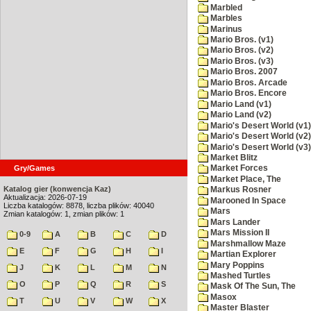
Marbled
Marbles
Marinus
Mario Bros. (v1)
Mario Bros. (v2)
Mario Bros. (v3)
Mario Bros. 2007
Mario Bros. Arcade
Mario Bros. Encore
Mario Land (v1)
Mario Land (v2)
Mario's Desert World (v1)
Mario's Desert World (v2)
Mario's Desert World (v3)
Market Blitz
Gry/Games
Market Forces
Market Place, The
Katalog gier (konwencja Kaz)
Markus Rosner
Aktualizacja: 2026-07-19
Marooned In Space
Liczba katalogów: 8878, liczba plików: 40040
Mars
Zmian katalogów: 1, zmian plików: 1
Mars Lander
Mars Mission II
0-9
A
B
C
D
Marshmallow Maze
E
F
G
H
I
Martian Explorer
Mary Poppins
J
K
L
M
N
Mashed Turtles
O
P
Q
R
S
Mask Of The Sun, The
Masox
T
U
V
W
X
Master Blaster