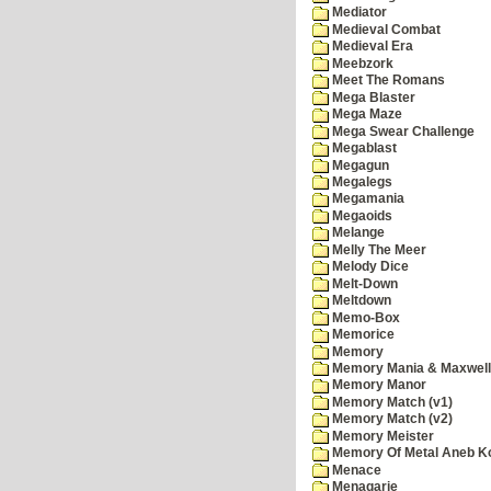
Mediator
Medieval Combat
Medieval Era
Meebzork
Meet The Romans
Mega Blaster
Mega Maze
Mega Swear Challenge
Megablast
Megagun
Megalegs
Megamania
Megaoids
Melange
Melly The Meer
Melody Dice
Melt-Down
Meltdown
Memo-Box
Memorice
Memory
Memory Mania & Maxwel
Memory Manor
Memory Match (v1)
Memory Match (v2)
Memory Meister
Memory Of Metal Aneb K
Menace
Menagarie