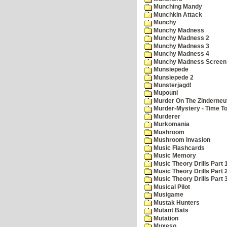
Munching Mandy
Munchkin Attack
Munchy
Munchy Madness
Munchy Madness 2
Munchy Madness 3
Munchy Madness 4
Munchy Madness Screen
Munsiepede
Munsiepede 2
Munsterjagd!
Mupouni
Murder On The Zinderneu
Murder-Mystery - Time To
Murderer
Murkomania
Mushroom
Mushroom Invasion
Music Flashcards
Music Memory
Music Theory Drills Part 
Music Theory Drills Part 2
Music Theory Drills Part 3
Musical Pilot
Musigame
Mustak Hunters
Mutant Bats
Mutation
Muxeso