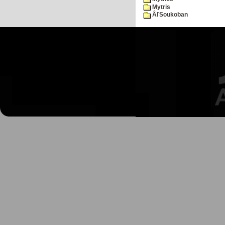
Mytris
ÂľSoukoban