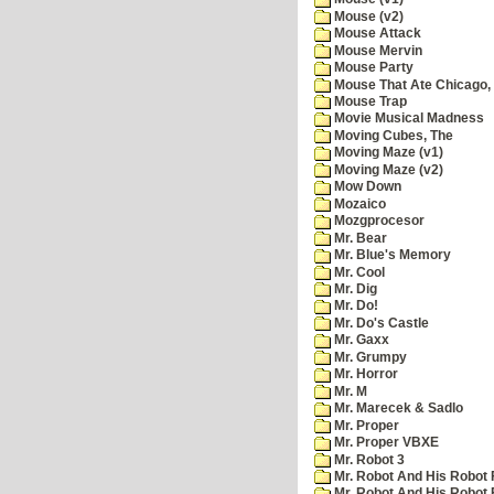
Mouse (v2)
Mouse Attack
Mouse Mervin
Mouse Party
Mouse That Ate Chicago,
Mouse Trap
Movie Musical Madness
Moving Cubes, The
Moving Maze (v1)
Moving Maze (v2)
Mow Down
Mozaico
Mozgprocesor
Mr. Bear
Mr. Blue's Memory
Mr. Cool
Mr. Dig
Mr. Do!
Mr. Do's Castle
Mr. Gaxx
Mr. Grumpy
Mr. Horror
Mr. M
Mr. Marecek & Sadlo
Mr. Proper
Mr. Proper VBXE
Mr. Robot 3
Mr. Robot And His Robot 
Mr. Robot And His Robot