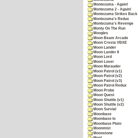
Montezuma - Again!
Montezuma 2 - Again!
Montezuma Strikes Back
Montezuma's Redux
Montezuma's Revenge
Monty On The Run
Moogles
Moon Beam Arcade
Moon Cresta VBXE
Moon Lander
Moon Lander II
Moon Lord
Moon Lover
Moon Marauder
Moon Patrol (v1)
Moon Patrol (v2)
Moon Patrol (v3)
Moon Patrol Redux
Moon Probe
Moon Quest
Moon Shuttle (v1)
Moon Shuttle (v2)
Moon Survial
Moonbase
Moonbase Io
Moonbase Plato
Moonmist
Moonstone
Mop!