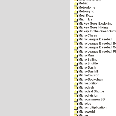
Metrix
Metrodome
Metrosync
Mezi Kozy
Miami Ice
Mickey Goes Exploring
Mickey Goes Hiking
Mickey In The Great Outd
Micro Chess
Micro League Baseball
Micro League Baseball Bo
Micro League Baseball G
Micro League Baseball Pl
Micro Man
Micro Sailing
Micro Shuttle
Micro-Dash
Micro-Dash II
Micro-Environ
Micro-Soukoban
Microaddition
Microdash
Microdeal Shuttle
Microdivision
Microgammon SB
Microids
Micromultiplication
Microworld
Microx