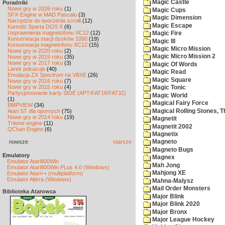
Magic Castle
Poradniki
Nowe gry w 2026 roku
(1)
Magic Cups
SFX-Engine w MAD Pascalu
(3)
Magic Dimension
Narzędzie do tworzenia scrolli
(12)
Magic Escape
Kartridż Sparta DOS X
(6)
Usprawnienia magnetofonu XC12
(12)
Magic Fire
Konserwacja stacji dysków 1050
(19)
Magic III
Konserwacja magnetofonu XC12
(15)
Magic Micro Mission
Nowe gry w 2020 roku
(2)
Magic Micro Mission 2
Nowe gry w 2019 roku
(35)
Nowe gry w 2017 roku
(3)
Magic Of Words
Larek pokazuje
(40)
Magic Read
Emulacja ZX Spectrum na VBXE
(26)
Magic Square
Nowe gry w 2016 roku
(7)
Nowe gry w 2015 roku
(4)
Magic Tonic
Partycjonowanie karty SIDE (APT/FAT16/FAT32)
Magic World
(1)
Magical Fairy Force
BMPVIEW
(34)
Magical Rolling Stones, T
Atari ST dla opornych
(75)
Nowe gry w 2014 roku
(19)
Magnetit
Tritone engine
(11)
Magnetit 2002
QChan Engine
(6)
Magnetix
nowsze
starsze
Magneto
Magneto Bugs
Emulatory
Magnex
Emulator Atari800Win
Mah Jong
Emulator Atari800Win PLus 4.0 (Windows)
Mahjong XE
Emulator Atari++ (multiplatform)
Emulator Altirra (Windows)
Mahna-Malysz
Mail Order Monsters
Biblioteka Atarowca
Major Blink
Major Blink 2020
Major Bronx
Major League Hockey