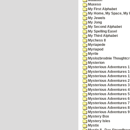
Muxeso
My First Alphabet
My Home, My Space, My 
My Jewels
My Jong
My Second Alphabet
My Spelling Easel
My Third Alphabet
Mychess II
Myriapede
Myriapod
Myrtle
Myslozbrodnie Thoughtc
Mysterion
Mysterious Adventures 1
Mysterious Adventures 10 
Mysterious Adventures 
Mysterious Adventures 2
Mysterious Adventures 3
Mysterious Adventures 4
Mysterious Adventures 5
Mysterious Adventures 6
Mysterious Adventures 7 
Mysterious Adventures 8
Mysterious Adventures 
Mystery Box
Mystery Isles
Mystix
Mystix II - Das Strandhau