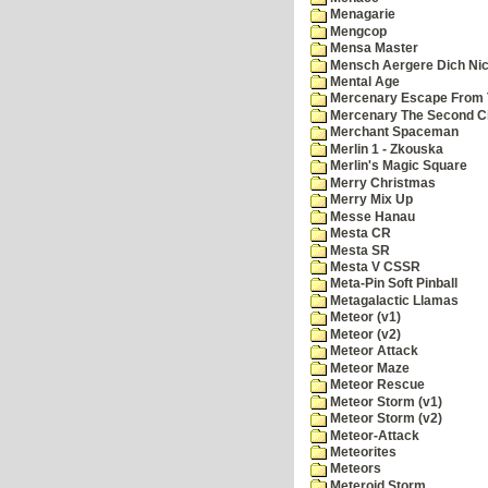
Menagarie
Mengcop
Mensa Master
Mensch Aergere Dich Nic
Mental Age
Mercenary Escape From 
Mercenary The Second C
Merchant Spaceman
Merlin 1 - Zkouska
Merlin's Magic Square
Merry Christmas
Merry Mix Up
Messe Hanau
Mesta CR
Mesta SR
Mesta V CSSR
Meta-Pin Soft Pinball
Metagalactic Llamas
Meteor (v1)
Meteor (v2)
Meteor Attack
Meteor Maze
Meteor Rescue
Meteor Storm (v1)
Meteor Storm (v2)
Meteor-Attack
Meteorites
Meteors
Meteroid Storm