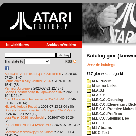
Nowinki/News
Archiwum/Archive
Katalog gier (konwe
Translate to
RSS
Wróc do katalogu
737
gier w katalogu
M
:
Spotkanie z demosceną #9: STeel/Tori
z 2026-08-
07 20:49 (0)
M N Puzzle
Letnia edycja Silly Venture 2026
z 2026-07-31
15:41 (38)
M-ss-ng L-nks
Pamięci Jurgiego
z 2026-07-21 12:42 (1)
M.A.S.H
Sceny z demosceny #7: opowiada SuN
z 2026-07-
M.A.Z.E
19 15:24 (2)
Atari Muzeum w Poznaniu na KWAS #40
z 2026-
M.E.C.C. Counting
07-16 16:10 (4)
M.E.C.C. Elementary Biol
Nie żyje kolega Pecuś
z 2026-07-13 18:00 (30)
M.E.C.C. Practice Makes 
Sceny z demosceny #7 - Grzegorz "Sun" Żyła
z
M.E.C.C. Prefixes
2026-07-12 17:29 (12)
Lost Party 2026 nadchodzi
z 2026-07-08 15:28
M.E.C.C. Spelling Bee
(23)
M.U.L.E
Pan Zenon i Atari na KWAS #40
z 2026-07-07 13:25
M1 Abrams
(7)
Spotkanie z redakcją "The Voice"
z 2026-07-04
MCQ-Test
07:42 (9)