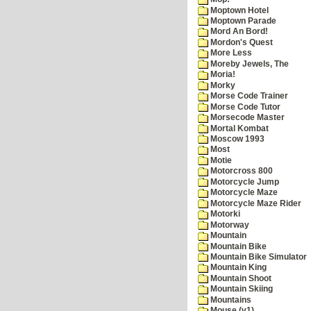
Moptown Hotel
Moptown Parade
Mord An Bord!
Mordon's Quest
More Less
Moreby Jewels, The
Moria!
Morky
Morse Code Trainer
Morse Code Tutor
Morsecode Master
Mortal Kombat
Moscow 1993
Most
Motie
Motorcross 800
Motorcycle Jump
Motorcycle Maze
Motorcycle Maze Rider
Motorki
Motorway
Mountain
Mountain Bike
Mountain Bike Simulator
Mountain King
Mountain Shoot
Mountain Skiing
Mountains
Mouse (v1)