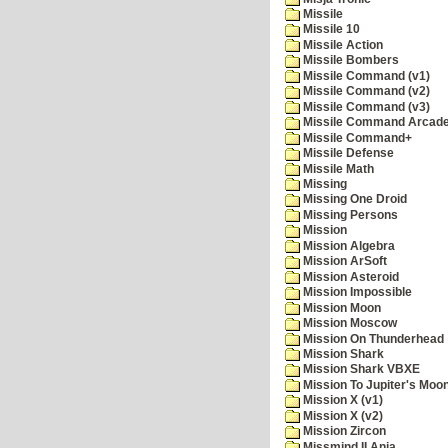
Missile
Missile 10
Missile Action
Missile Bombers
Missile Command (v1)
Missile Command (v2)
Missile Command (v3)
Missile Command Arcad
Missile Command+
Missile Defense
Missile Math
Missing
Missing One Droid
Missing Persons
Mission
Mission Algebra
Mission ArSoft
Mission Asteroid
Mission Impossible
Mission Moon
Mission Moscow
Mission On Thunderhead
Mission Shark
Mission Shark VBXE
Mission To Jupiter's Moo
Mission X (v1)
Mission X (v2)
Mission Zircon
Missmind II Ania