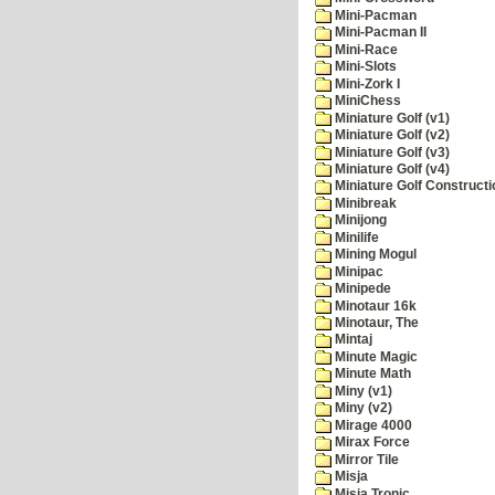
Mini-Pacman
Mini-Pacman II
Mini-Race
Mini-Slots
Mini-Zork I
MiniChess
Miniature Golf (v1)
Miniature Golf (v2)
Miniature Golf (v3)
Miniature Golf (v4)
Miniature Golf Constructi
Minibreak
Minijong
Minilife
Mining Mogul
Minipac
Minipede
Minotaur 16k
Minotaur, The
Mintaj
Minute Magic
Minute Math
Miny (v1)
Miny (v2)
Mirage 4000
Mirax Force
Mirror Tile
Misja
Misja Tronic