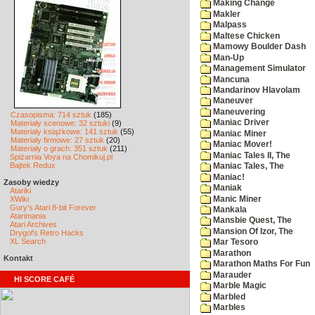
Making Change
Makler
Malpass
Maltese Chicken
Mamowy Boulder Dash
Man-Up
Management Simulator
Mancuna
Mandarinov Hlavolam
Maneuver
Maneuvering
Czasopisma: 714 sztuk
(185)
Maniac Driver
Materiały scenowe: 32 sztuki
(9)
Materiały książkowe: 141 sztuk
(55)
Maniac Miner
Materiały firmowe: 27 sztuk
(20)
Maniac Mover!
Materiały o grach: 351 sztuk
(211)
Maniac Tales II, The
Spiżarnia Voya na Chomikuj.pl
Bajtek Redux
Maniac Tales, The
Maniac!
Zasoby wiedzy
Maniak
Atariki
Manic Miner
XWiki
Gury's Atari 8-bit Forever
Mankala
Atarimania
Mansbie Quest, The
Atari Archives
Mansion Of Izor, The
Drygol's Retro Hacks
XL Search
Mar Tesoro
Marathon
Kontakt
Marathon Maths For Fun
Marauder
HI SCORE CAFÉ
Marble Magic
Marbled
Marbles