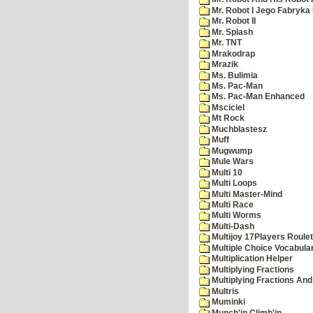
Mr. Robot I Jego Fabryka
Mr. Robot II
Mr. Splash
Mr. TNT
Mrakodrap
Mrazik
Ms. Bulimia
Ms. Pac-Man
Ms. Pac-Man Enhanced
Msciciel
Mt Rock
Muchblastesz
Muff
Mugwump
Mule Wars
Multi 10
Multi Loops
Multi Master-Mind
Multi Race
Multi Worms
Multi-Dash
Multijoy 17Players Roulet
Multiple Choice Vocabula
Multiplication Helper
Multiplying Fractions
Multiplying Fractions And
Multris
Muminki
Munch'in Climb'in