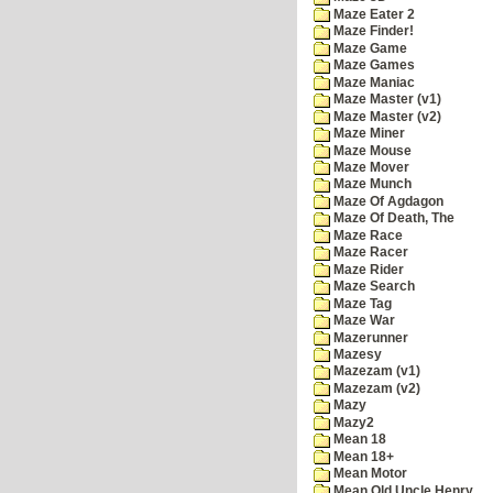
Maze Eater 2
Maze Finder!
Maze Game
Maze Games
Maze Maniac
Maze Master (v1)
Maze Master (v2)
Maze Miner
Maze Mouse
Maze Mover
Maze Munch
Maze Of Agdagon
Maze Of Death, The
Maze Race
Maze Racer
Maze Rider
Maze Search
Maze Tag
Maze War
Mazerunner
Mazesy
Mazezam (v1)
Mazezam (v2)
Mazy
Mazy2
Mean 18
Mean 18+
Mean Motor
Mean Old Uncle Henry