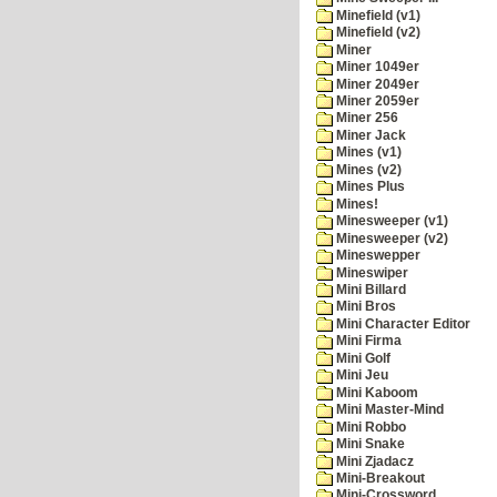
Minefield (v1)
Minefield (v2)
Miner
Miner 1049er
Miner 2049er
Miner 2059er
Miner 256
Miner Jack
Mines (v1)
Mines (v2)
Mines Plus
Mines!
Minesweeper (v1)
Minesweeper (v2)
Mineswepper
Mineswiper
Mini Billard
Mini Bros
Mini Character Editor
Mini Firma
Mini Golf
Mini Jeu
Mini Kaboom
Mini Master-Mind
Mini Robbo
Mini Snake
Mini Zjadacz
Mini-Breakout
Mini-Crossword