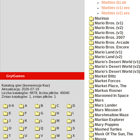
Marbles (b).atr
Marbles (v1).xex
Marbles (v2).xex
Marinus
Mario Bros. (v1)
Mario Bros. (v2)
Mario Bros. (v3)
Mario Bros. 2007
Mario Bros. Arcade
Mario Bros. Encore
Mario Land (v1)
Mario Land (v2)
Mario's Desert World (v1)
Mario's Desert World (v2)
Mario's Desert World (v3)
Gry/Games
Market Blitz
Market Forces
Katalog gier (konwencja Kaz)
Market Place, The
Aktualizacja: 2026-07-19
Markus Rosner
Liczba katalogów: 8878, liczba plików: 40040
Marooned In Space
Zmian katalogów: 1, zmian plików: 1
Mars
Mars Lander
0-9
A
B
C
D
Mars Mission II
E
F
G
H
I
Marshmallow Maze
Martian Explorer
J
K
L
M
N
Mary Poppins
O
P
Q
R
S
Mashed Turtles
Mask Of The Sun, The
T
U
V
W
X
Masox