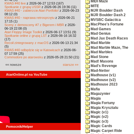
MIDI Maze
KWAS #40 live
z 2026-06-27 12:53 (167)
MITE
Spotkanie z grupą USSR
z 2026-06-26 19:36 (11)
KWAS #40 - zabierzcie Atari Portfolio!
z 2026-06-23
MJR Boulder Dash
08:12 (0)
MJR Boulder Dash 2
KWAS #40 - naprawa retrosprzętu
z 2026-06-21
MVSBC Galactica
17:15 (1)
MacPhee's Fortune
Sceny z demosceny #7 z Bigerem i MBR
z 2026-
06-19 22:08 (0)
Mad Games
Atari Floppy Image Toolkit
z 2026-06-17 13:51 (9)
Mad Genius
Spotkanie online z grupą LST
z 2026-06-16 16:32
Mad Jax Death Races
(17)
Recoil zintegrowany z macOS
z 2026-06-13 21:34
Mad Marble
(5)
Mad Marble Maze, The
KWAS #40 odbędzie się w Katowicach
z 2026-06-
Mad Marbles
07 17:59 (25)
Mad Stone
Commodore po atarowsku
z 2026-05-28 21:50 (21)
Mad! Masons
«« nowsze
starsze »»
Mad's Revenge
Mad-Netter
AtariOnline.pl na YouTube
Madhouse (v1)
Madhouse (v2)
Madhouse 2023
Mafia
Magazynier
Magia
Magia Fortuny
Magia Krysztalu
Magic (v1)
Magic (v2)
Magic (v3)
Magic Cards
Pomocnik/Helper
Magic Carpet Ride