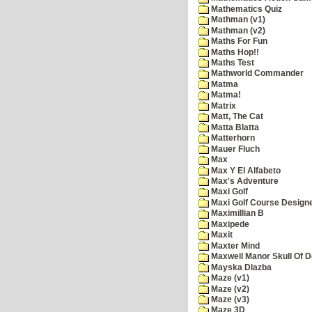
Mathematics Quiz
Mathman (v1)
Mathman (v2)
Maths For Fun
Maths Hop!!
Maths Test
Mathworld Commander
Matma
Matma!
Matrix
Matt, The Cat
Matta Blatta
Matterhorn
Mauer Fluch
Max
Max Y El Alfabeto
Max's Adventure
Maxi Golf
Maxi Golf Course Design
Maximillian B
Maxipede
Maxit
Maxter Mind
Maxwell Manor Skull Of 
Mayska Dlazba
Maze (v1)
Maze (v2)
Maze (v3)
Maze 3D