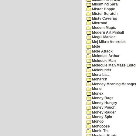
Missmind Sara
Mister Hoppe
Mister Scratch
Misty Caverns
Mixtrood
Modem Magic
Modern Art Pinball
Mogul Maniac
Moj Mikro Asteroids
Mole
Mole Attack
Molecule Arthur
Molecule Man
Molecule Man Maze Edito
Molehunter
Mona Lisa
Monarch
Monday Morning Manage
Moner
Monex
Money Bags
Money Hungry
Money Pouch
Money Raider
Money Spin
Mongo
Mongoose
Monk, The
Monkey Magic