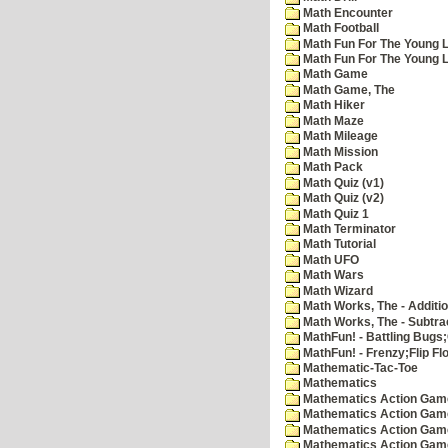
Math Encounter
Math Football
Math Fun For The Young L
Math Fun For The Young Le
Math Game
Math Game, The
Math Hiker
Math Maze
Math Mileage
Math Mission
Math Pack
Math Quiz (v1)
Math Quiz (v2)
Math Quiz 1
Math Terminator
Math Tutorial
Math UFO
Math Wars
Math Wizard
Math Works, The - Additi
Math Works, The - Subtra
MathFun! - Battling Bugs
MathFun! - Frenzy;Flip Fl
Mathematic-Tac-Toe
Mathematics
Mathematics Action Games
Mathematics Action Game
Mathematics Action Game
Mathematics Action Game