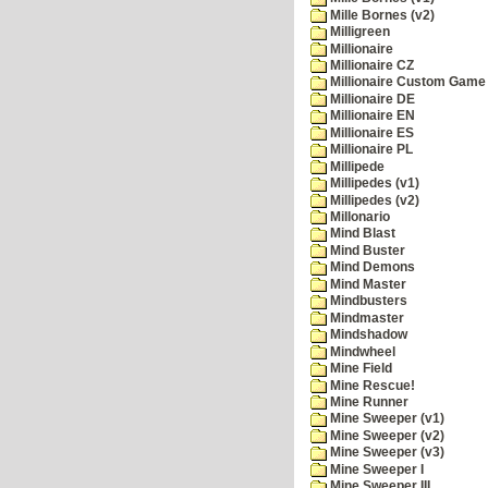
Mille Bornes (v2)
Milligreen
Millionaire
Millionaire CZ
Millionaire Custom Game 
Millionaire DE
Millionaire EN
Millionaire ES
Millionaire PL
Millipede
Millipedes (v1)
Millipedes (v2)
Millonario
Mind Blast
Mind Buster
Mind Demons
Mind Master
Mindbusters
Mindmaster
Mindshadow
Mindwheel
Mine Field
Mine Rescue!
Mine Runner
Mine Sweeper (v1)
Mine Sweeper (v2)
Mine Sweeper (v3)
Mine Sweeper I
Mine Sweeper III