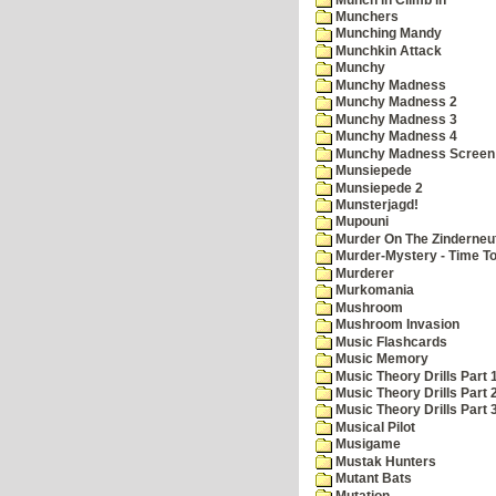
Munchers
Munching Mandy
Munchkin Attack
Munchy
Munchy Madness
Munchy Madness 2
Munchy Madness 3
Munchy Madness 4
Munchy Madness Screen
Munsiepede
Munsiepede 2
Munsterjagd!
Mupouni
Murder On The Zinderneu
Murder-Mystery - Time To
Murderer
Murkomania
Mushroom
Mushroom Invasion
Music Flashcards
Music Memory
Music Theory Drills Part 
Music Theory Drills Part 2
Music Theory Drills Part 3
Musical Pilot
Musigame
Mustak Hunters
Mutant Bats
Mutation