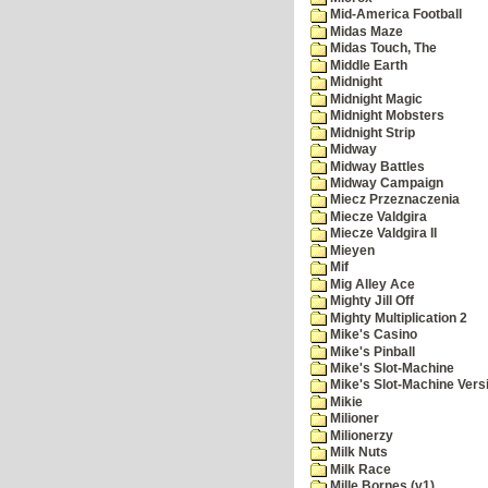
Mid-America Football
Midas Maze
Midas Touch, The
Middle Earth
Midnight
Midnight Magic
Midnight Mobsters
Midnight Strip
Midway
Midway Battles
Midway Campaign
Miecz Przeznaczenia
Miecze Valdgira
Miecze Valdgira II
Mieyen
Mif
Mig Alley Ace
Mighty Jill Off
Mighty Multiplication 2
Mike's Casino
Mike's Pinball
Mike's Slot-Machine
Mike's Slot-Machine Versi
Mikie
Milioner
Milionerzy
Milk Nuts
Milk Race
Mille Bornes (v1)