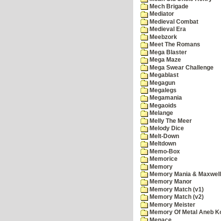
Mech Brigade
Mediator
Medieval Combat
Medieval Era
Meebzork
Meet The Romans
Mega Blaster
Mega Maze
Mega Swear Challenge
Megablast
Megagun
Megalegs
Megamania
Megaoids
Melange
Melly The Meer
Melody Dice
Melt-Down
Meltdown
Memo-Box
Memorice
Memory
Memory Mania & Maxwel
Memory Manor
Memory Match (v1)
Memory Match (v2)
Memory Meister
Memory Of Metal Aneb K
Menace