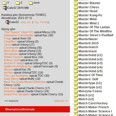
Y
Z
inne
Master Blaster
Master Chess
Całość 3074 MB
Master Head
Katalog gier (konwencja TOSEC)
Master Kung-Fu
Aktualizacja: 2021-07-11
Master Mind
Całość
,
md5
sha
(
7-Zip
,
TUGZip
)
Master Mind 1
Master Of The Lamps
Opisy gier
Master Of The Mindfire
"Old Towers" (Atari ST)
opisał Misza (19)
Master Steve's Poolball
Submarine Commander
opisał Kaz (36)
Frogs
opisał Xeen (0)
Masterblazer
Choplifter!
opisał Urborg (0)
Masterit 2015
Joust
opisał Urborg (17)
Mastermatch
Commando
opisał Urborg (35)
Mario Bros
opisał Urborg (13)
Mastermaze
Xenophobe
opisał Urborg (36)
Mastermind (v1)
Robbo Forever
opisał tbxx (16)
Mastermind (v2)
Kolony 2106
opisał tbxx (3)
Archon II: Adept
opisał Urborg/TDC (9)
Mastermind (v3)
Spitfire Ace/Hellcat Ace
opisał Farscape (9)
Mastermind (v4)
Wyspa
opisał Kaz (9)
Mastermind (v5)
Archon
opisał Urborg/TDC (16)
Masters Of Time
The Last Starfighter
opisał TDC (30)
Dwie Wieże
opisał Muffy (19)
Masters' Golf
Basil The Great Mouse Detective
opisał Charlie
Mastertype (v1)
Cherry (125)
Mastertype (v2)
Inny Świat
opisał Charlie Cherry (17)
Inspektor
opisał Charlie Cherry (19)
Maszyna Czasu
Grand Prix Simulator
opisał Charlie Cherry (16)
Match (v1)
Match (v2)
«« nowsze
starsze »»
Match Card Hockey
Match Maker French
Wewnętrzne/Internals
Match Maker Science I
Match Maker Science II