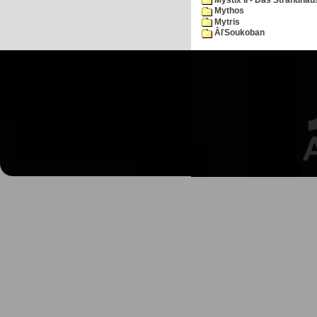
Mythos
Mytris
ÂľSoukoban